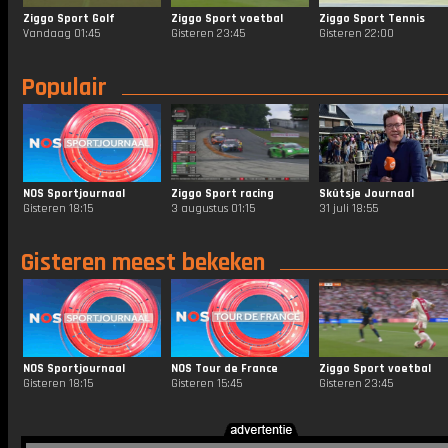
Ziggo Sport Golf
Ziggo Sport voetbal
Ziggo Sport Tennis
Vandaag 01:45
Gisteren 23:45
Gisteren 22:00
Populair
NOS Sportjournaal
Ziggo Sport racing
Skûtsje Journaal
Gisteren 18:15
3 augustus 01:15
31 juli 18:55
Gisteren meest bekeken
NOS Sportjournaal
NOS Tour de France
Ziggo Sport voetbal
Gisteren 18:15
Gisteren 15:45
Gisteren 23:45