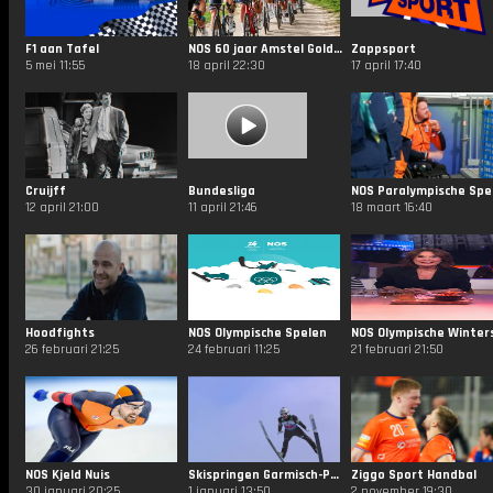
F1 aan Tafel
NOS 60 jaar Amstel Gold Race
Zappsport
5 mei 11:55
18 april 22:30
17 april 17:40
Cruijff
Bundesliga
12 april 21:00
11 april 21:46
18 maart 16:40
Hoodfights
NOS Olympische Spelen
26 februari 21:25
24 februari 11:25
21 februari 21:50
NOS Kjeld Nuis
Skispringen Garmisch-Partenkirchen 2025
Ziggo Sport Handbal
30 januari 20:25
1 januari 13:50
2 november 19:30