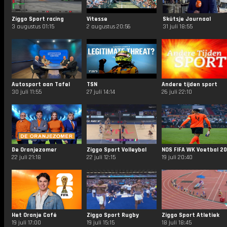
Ziggo Sport racing
Vitesse
Skûtsje Journaal
3 augustus 01:15
2 augustus 20:56
31 juli 18:55
Autosport aan Tafel
TSN
Andere tijden sport
30 juli 11:55
27 juli 14:14
26 juli 22:10
De Oranjezomer
Ziggo Sport Volleybal
22 juli 21:18
22 juli 12:15
19 juli 20:40
Het Oranje Café
Ziggo Sport Rugby
Ziggo Sport Atletiek
19 juli 17:00
19 juli 15:15
18 juli 18:45