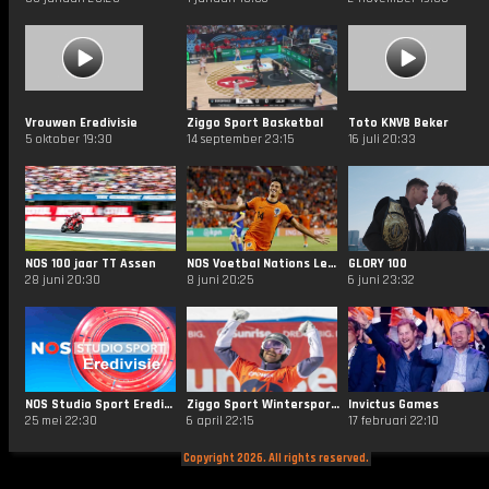
Vrouwen Eredivisie
Ziggo Sport Basketbal
Toto KNVB Beker
5 oktober 19:30
14 september 23:15
16 juli 20:33
NOS 100 jaar TT Assen
NOS Voetbal Nations League
GLORY 100
28 juni 20:30
8 juni 20:25
6 juni 23:32
NOS Studio Sport Eredivisie
Ziggo Sport Wintersporten
Invictus Games
25 mei 22:30
6 april 22:15
17 februari 22:10
Copyright 2026. All rights reserved.