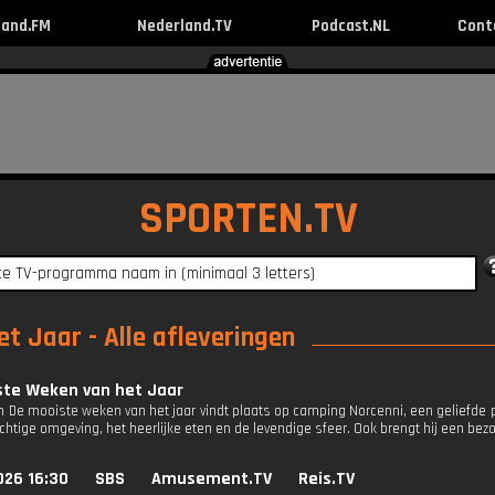
land.FM
Nederland.TV
Podcast.NL
Cont
SPORTEN.TV
t Jaar - Alle afleveringen
ste Weken van het Jaar
an De mooiste weken van het jaar vindt plaats op camping Norcenni, een geliefde p
chtige omgeving, het heerlijke eten en de levendige sfeer. Ook brengt hij een bez
026 16:30
SBS
Amusement.TV
Reis.TV