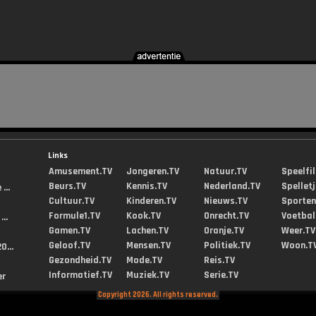
Links
Amusement.TV
Jongeren.TV
Natuur.TV
Speelfi
Beurs.TV
Kennis.TV
Nederland.TV
Spellet
...
Cultuur.TV
Kinderen.TV
Nieuws.TV
Sporten
Formule1.TV
Kook.TV
Onrecht.TV
Voetbal
..
Gamen.TV
Lachen.TV
Oranje.TV
Weer.TV
Geloof.TV
Mensen.TV
Politiek.TV
Woon.T
0...
Gezondheid.TV
Mode.TV
Reis.TV
Informatief.TV
Muziek.TV
Serie.TV
er
Copyright 2026. All rights reserved.