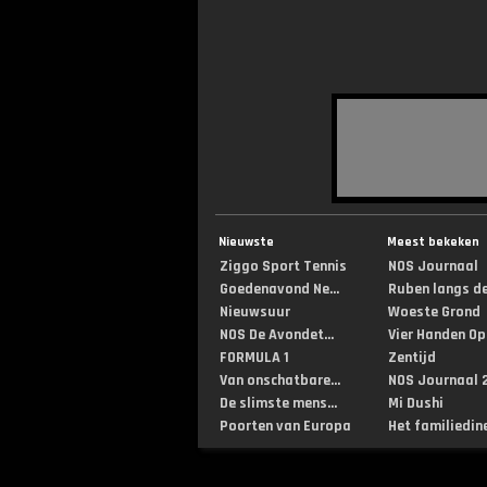
Nieuwste
Meest bekeken
Ziggo Sport Tennis
NOS Journaal
Goedenavond Ne...
Ruben langs de 
Nieuwsuur
Woeste Grond
NOS De Avondet...
Vier Handen Op .
FORMULA 1
Zentijd
Van onschatbare...
NOS Journaal 2
De slimste mens...
Mi Dushi
Poorten van Europa
Het familiedin