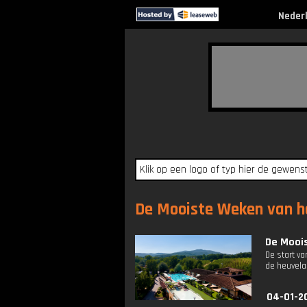
Neder
De Mooiste Weken van he
De Mooi
De start v
de heuvela
04-01-2