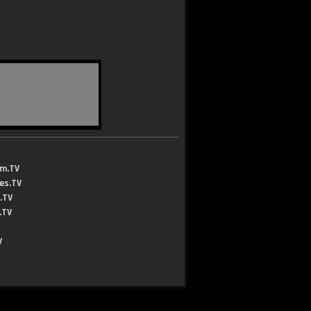
lm.TV
jes.TV
.TV
.TV
V