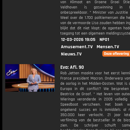
van Klimaat en Groene Groei Stie
Veldhoven is gaswinning in Gr
onbespreekbaar. * Minister van Justitie
Weel over de 1.700 politiemensen die he
van de vermoorde Lisa zouden hebben ing
blijkt dat dit niet klopt: de agenten ha
toegang tot een algemeen meldingssyst
12-03-2026 19:05
NPO1
Amusement.TV
Mensen.TV
Nieuws.TV
Eva: Afl. 90
Rob Jetten maakte voor het eerst kenn
Franse president Macron. Onderwerp van
de oorlog in het Midden-Oosten. Wat is 
Europa in dit conflict? We bespreke
Beatrice de Graaf. * Het leven van aut
Wieringa veranderde in 2005 volledig
Speedboot verscheen. Het boek 
ongekend succes en is inmiddels al
350.000 keer verkocht. 21 jaar lat
verfilming van de bestseller in de bio
zien. De schrijver schuift sa