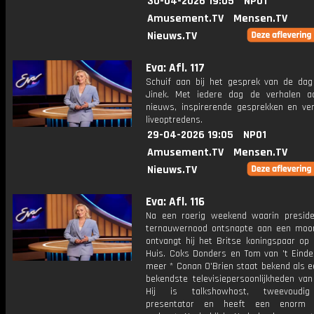
30-04-2026 19:05
NPO1
Amusement.TV
Mensen.TV
Nieuws.TV
Eva: Afl. 117
Schuif aan bij het gesprek van de da
Jinek. Met iedere dag de verhalen a
nieuws, inspirerende gesprekken en ve
liveoptredens.
29-04-2026 19:05
NPO1
Amusement.TV
Mensen.TV
Nieuws.TV
Eva: Afl. 116
Na een roerig weekend waarin presid
ternauwernood ontsnapte aan een moo
ontvangt hij het Britse koningspaar op 
Huis. Coks Donders en Tom van 't Einde 
meer * Conan O'Brien staat bekend als e
bekendste televisiepersoonlijkheden van
Hij is talkshowhost, tweevoudi
presentator en heeft een enorm p