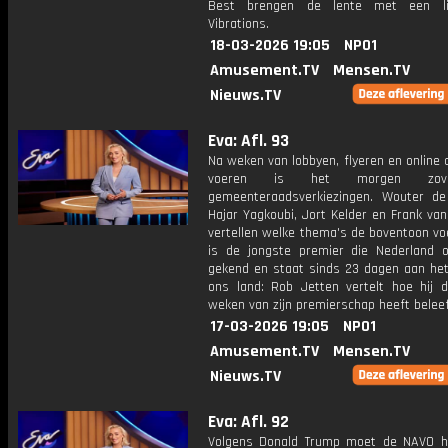
Best brengen de lente met een l
Vibrations.
18-03-2026 19:05
NPO1
Amusement.TV
Mensen.TV
Nieuws.TV
Eva: Afl. 93
Na weken van lobbyen, flyeren en online
voeren is het morgen zov
gemeenteraadsverkiezingen. Wouter de
Hajar Yagkoubi, Jort Kelder en Frank va
vertellen welke thema's de boventoon voe
is de jongste premier die Nederland o
gekend en staat sinds 23 dagen aan het
ons land: Rob Jetten vertelt hoe hij d
weken van zijn premierschap heeft beleef
17-03-2026 19:05
NPO1
Amusement.TV
Mensen.TV
Nieuws.TV
Eva: Afl. 92
Volgens Donald Trump moet de NAVO 