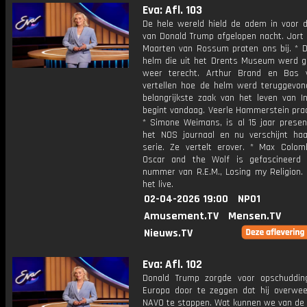
Eva: Afl. 103
De hele wereld hield de adem in voor 
van Donald Trump afgelopen nacht. Jort 
Maarten van Rossum praten ons bij. * 
helm die uit het Drents Museum werd ge
weer terecht. Arthur Brand en Bas 
vertellen hoe de helm werd teruggevon
belangrijkste zaak van het leven van I
begint vandaag. Veerle Hammerstein praa
* Simone Weimans, is al 15 jaar presen
het NOS journaal en nu verschijnt ha
serie. Ze vertelt erover. * Max Colom
Oscar and the Wolf is gefascineerd
nummer van R.E.M., Losing my Religion. 
het live.
02-04-2026 19:00
NPO1
Amusement.TV
Mensen.TV
Nieuws.TV
Eva: Afl. 102
Donald Trump zorgde voor opschuddin
Europa door te zeggen dat hij overwee
NAVO te stappen. Wat kunnen we van de 