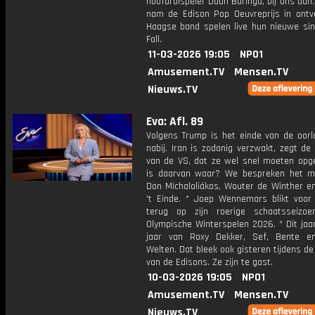
hoofdrolspeler Daan Buringa, bij ons aan.
nam de Edison Pop Oeuvreprijs in ontv
Haagse band spelen live hun nieuwe sin
Fall.
11-03-2026 19:05
NPO1
Amusement.TV
Mensen.TV
Nieuws.TV
Eva: Afl. 89
Volgens Trump is het einde van de oorlo
nabij. Iran is zodanig verzwakt, zegt de
van de VS, dat ze wel snel moeten opg
is daarvan waar? We bespreken het m
Don Michaloliákos, Wouter de Winther e
't Einde. * Joep Wennemars blikt voor
terug op zijn roerige schaatsseizo
Olympische Winterspelen 2026. * Dit jaa
jaar van Roxy Dekker, Sef, Bente e
Welten. Dat bleek ook gisteren tijdens de 
van de Edisons. Ze zijn te gast.
10-03-2026 19:05
NPO1
Amusement.TV
Mensen.TV
Nieuws.TV