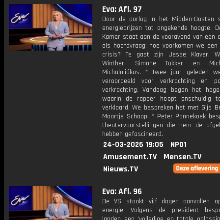
Eva: Afl. 97
Door de oorlog in het Midden-Oosten s
energieprijzen tot ongekende hoogte. 
Kamer staat aan de vooravond van een 
als hoofdvraag: hoe voorkomen we een f
crisis? Te gast zijn Jesse Klaver, 
Winther, Simone Tukker en Mic
Michaloliákos. * Twee jaar geleden w
veroordeeld voor verkrachting en p
verkrachting. Vandaag begon het hoge
waarin de rapper hoopt onschuldig 
verklaard. We bespreken het met Gijs B
Maartje Schaap. * Peter Pannekoek bes
theatervoorstellingen die hem de afgel
hebben gefascineerd.
24-03-2026 19:05
NPO1
Amusement.TV
Mensen.TV
Nieuws.TV
Eva: Afl. 96
De VS staakt vijf dagen aanvallen o
energie. Volgens de president besp
landen een 'volledige en totale oplossi