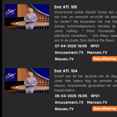
Eva: Afl. 105
Gisteravond stelde Donald Trump een 
aan Iran, en vannacht verstrijkt die dea
nu verder? We bespreken het met Ro
Sander Schimmelpenninck, Marieke d
Joost Vullings. * Peter Pannekoek
allerbeste comedians. * Son Mieux speel
ons in de studio 'Dark Before The Dawn'.
07-04-2026 19:05
NPO1
Amusement.TV
Mensen.TV
Nieuws.TV
Eva: Afl. 104
Schuif aan bij het gesprek van de da
Jinek. Met iedere dag de verhalen a
nieuws, inspirerende gesprekken en ve
liveoptredens.
06-04-2026 19:05
NPO1
Amusement.TV
Mensen.TV
Nieuws.TV