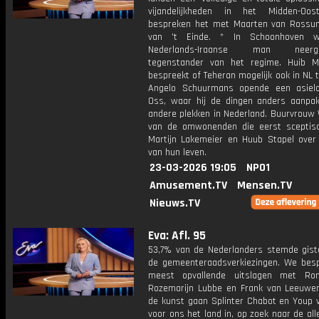
vijandelijkheden in het Midden-Oos
bespreken het met Maarten van Ross
van 't Einde. * In Schoonhoven 
Nederlands-Iraanse man neerges
tegenstander van het regime. Huib M
bespreekt of Teheran mogelijk ook in NL t
Angelo Schuurmans opende een asiel
Oss, waar hij de dingen anders aanpa
andere plekken in Nederland. Buurvrouw 
van de omwonenden die eerst sceptis
Martijn Lakemeier en Huub Stapel over 
van hun leven.
23-03-2026 19:05
NPO1
Amusement.TV
Mensen.TV
Nieuws.TV
Eva: Afl. 95
53,7% van de Nederlanders stemde gist
de gemeenteraadsverkiezingen. We bes
meest opvallende uitslagen met Ron
Rozemarijn Lubbe en Frank van Leeuwen.
de kunst gaan Splinter Chabot en Youp v
voor ons het land in, op zoek naar de al