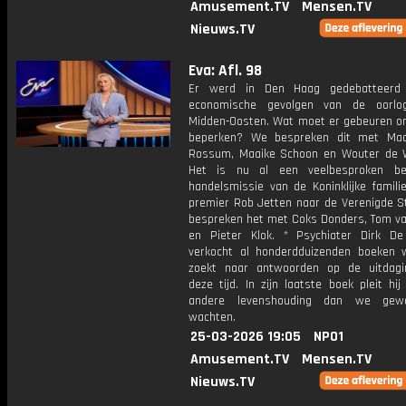
Amusement.TV
Mensen.TV
Nieuws.TV
Eva: Afl. 98
Er werd in Den Haag gedebatteerd
economische gevolgen van de oorlo
Midden-Oosten. Wat moet er gebeuren o
beperken? We bespreken dit met Maa
Rossum, Maaike Schoon en Wouter de W
Het is nu al een veelbesproken be
handelsmissie van de Koninklijke famili
premier Rob Jetten naar de Verenigde S
bespreken het met Coks Donders, Tom van
en Pieter Klok. * Psychiater Dirk D
verkocht al honderdduizenden boeken w
zoekt naar antwoorden op de uitdag
deze tijd. In zijn laatste boek pleit hi
andere levenshouding dan we gewe
wachten.
25-03-2026 19:05
NPO1
Amusement.TV
Mensen.TV
Nieuws.TV