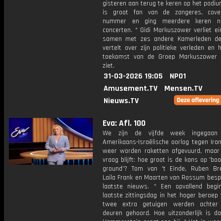
gisteren aan terug te keren op het podi
is groot fan van de zangeres, cove
nummer en ging meerdere keren n
concerten. * Gidi Markuszower verliet ei
samen met zes andere Kamerleden de
vertelt over zijn politieke verleden en 
toekomst van de Groep Markuszower 
ziet.
31-03-2026 19:05
NPO1
Amusement.TV
Mensen.TV
Nieuws.TV
Eva: Afl. 100
We zijn de vijfde week ingegaa
Amerikaans-Israëlische oorlog tegen Ira
weer worden raketten afgevuurd, maar
vraag blijft: hoe groot is de kans op 'bo
ground'? Tom van 't Einde, Ruben Br
Laila Frank en Maarten van Rossum besp
laatste nieuws. * Een opvallend beg
laatste zittingsdag in het hoger beroep 
twee extra getuigen werden achter 
deuren gehoord. Hoe uitzonderlijk is da