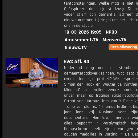
tentoonstellingen. Welke mag je niet 
Geïnspireerd door zijn stiefzusje Rhan
vader stierf aan dementie, schreef Sn
nieuwe nummer. Hij zingt Laat het Licht aa
ons in de studio.
19-03-2026 19:05
NPO3
Amusement.TV
Mensen.TV
Nieuws.TV
Eva: Afl. 94
Nederland mag naar de stembus 
gemeenteraadsverkiezingen. Wat zegt d
over de landelijke politiek? We besprek
Simon den Haak en Wouter de Winther.
Midden-Oosten vallen zware bombard
onder meer op Iraanse raketinstallati
Straat van Hormuz. Tom van 't Einde ve
Trump van plan is. * Thomas Erdbrink be
jaar lang vrij Rusland voor zij
documentaire. Hoe leven mensen waa
alles bepaalt? * Paralympisch hel
Kampschreur deelt zijn ervaringen 
gouden medailles in Cortina. * De Be