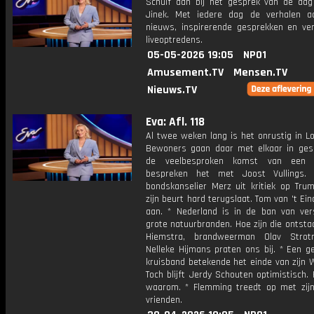
Schuif aan bij het gesprek van de da
Jinek. Met iedere dag de verhalen a
nieuws, inspirerende gesprekken en ve
liveoptredens.
05-05-2026 19:05
NPO1
Amusement.TV
Mensen.TV
Nieuws.TV
Eva: Afl. 118
Al twee weken lang is het onrustig in L
Bewoners gaan daar met elkaar in ges
de veelbesproken komst van een
bespreken het met Joost Vullings. 
bondskanselier Merz uit kritiek op Trum
zijn beurt hard terugslaat. Tom van 't Ein
aan. * Nederland is in de ban van vers
grote natuurbranden. Hoe zijn die ontsta
Hiemstra, brandweerman Olav Stro
Nelleke Hijmans praten ons bij. * Een g
kruisband betekende het einde van zijn 
Toch blijft Jerdy Schouten optimistisch. H
waarom. * Flemming treedt op met zij
vrienden.