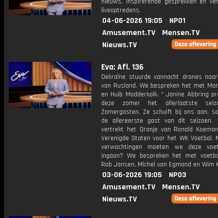
nieuws, inspirerende gesprekken en ve
liveoptredens.
04-06-2026 19:05
NPO1
Amusement.TV
Mensen.TV
Nieuws.TV
Eva: Afl. 136
Oekraïne stuurde vannacht drones naar
van Rusland. We bespreken het met Mart
en Huib Modderkolk. * Janine Abbring pr
deze zomer het allerlaatste sei
Zomergasten. Ze schuift bij ons aan, 
de allereerste gast van dit seizoen.
vertrekt het Oranje van Ronald Koema
Verenigde Staten voor het WK Voetbal. 
verwachtingen moeten we deze voet
ingaan? We bespreken het met voetba
Rob Jansen, Michel van Egmond en Wim K
03-06-2026 19:05
NPO3
Amusement.TV
Mensen.TV
Nieuws.TV