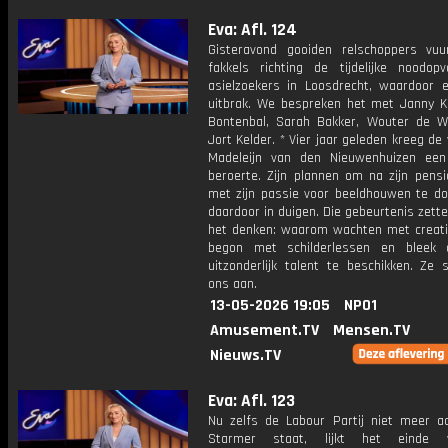
Eva: Afl. 124
Gisteravond gooiden relschoppers vu
fakkels richting de tijdelijke noodop
asielzoekers in Loosdrecht, waardoor 
uitbrak. We bespreken het met Janny Kn
Bontenbal, Sarah Bakker, Wouter de W
Jort Kelder. * Vier jaar geleden kreeg de
Madeleijn van den Nieuwenhuizen een
beroerte. Zijn plannen om na zijn pens
met zijn passie voor beeldhouwen te doe
daardoor in duigen. Die gebeurtenis zett
het denken: waarom wachten met creativ
begon met schilderlessen en bleek 
uitzonderlijk talent te beschikken. Ze s
ons aan.
13-05-2026 19:05
NPO1
Amusement.TV
Mensen.TV
Nieuws.TV
Eva: Afl. 123
Nu zelfs de Labour Partij niet meer ac
Starmer staat, lijkt het einde 