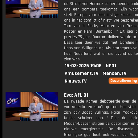
de Straat van Hormuz te heropenen; and
ons een sombere toekomst. Zijn waa
stelt Europa voor een lastige keuze: 
ons in het conflict of niet? We besprek
Tom van 't Einde, Maarten van Ross
Koster en Henri Bontenbal. * Dit jaar b
precies 75 jaar. Daarom duiken we de arc
Deze keer doen we dat met Caroline 
Hans van Willigenburg. Als omroepers ver
heel Nederland wat er die avond op tel
zien was.
16-03-2026 19:05
NPO1
Amusement.TV
Mensen.TV
Nieuws.TV
Eva: Afl. 91
De Tweede Kamer debateerde over de 
van Amerika en Israël op Iran. Hoe stel
zich op? Joost Vullings, Hajar Yagkoub
Kelder schuiven aan. * Door de oorl
Midden-Oosten stijgen de gasprijzen en 
nieuwe energiecrisis. De discussie
Groningse gas laait ook weer op. Voor