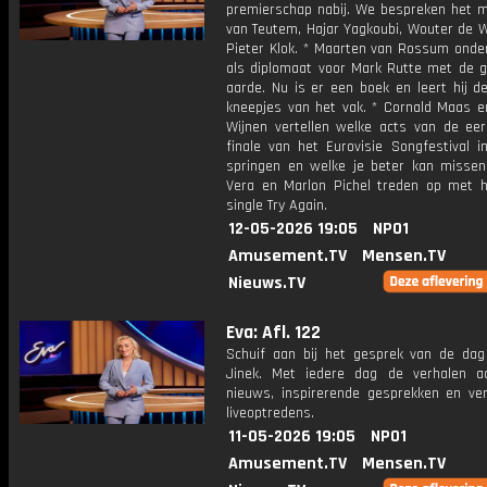
premierschap nabij. We bespreken het 
van Teutem, Hajar Yagkoubi, Wouter de W
Pieter Klok. * Maarten van Rossum onde
als diplomaat voor Mark Rutte met de g
aarde. Nu is er een boek en leert hij d
kneepjes van het vak. * Cornald Maas e
Wijnen vertellen welke acts van de eer
finale van het Eurovisie Songfestival i
springen en welke je beter kan missen
Vera en Marlon Pichel treden op met 
single Try Again.
12-05-2026 19:05
NPO1
Amusement.TV
Mensen.TV
Nieuws.TV
Eva: Afl. 122
Schuif aan bij het gesprek van de da
Jinek. Met iedere dag de verhalen a
nieuws, inspirerende gesprekken en ve
liveoptredens.
11-05-2026 19:05
NPO1
Amusement.TV
Mensen.TV