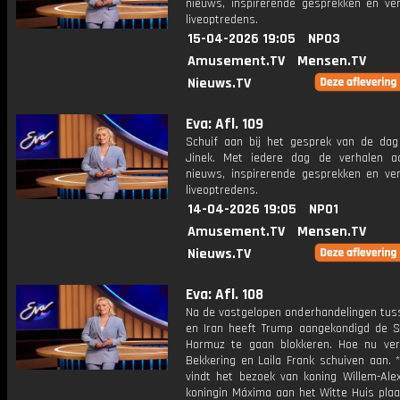
nieuws, inspirerende gesprekken en ve
liveoptredens.
15-04-2026 19:05
NPO3
Amusement.TV
Mensen.TV
Nieuws.TV
Eva: Afl. 109
Schuif aan bij het gesprek van de da
Jinek. Met iedere dag de verhalen a
nieuws, inspirerende gesprekken en ve
liveoptredens.
14-04-2026 19:05
NPO1
Amusement.TV
Mensen.TV
Nieuws.TV
Eva: Afl. 108
Na de vastgelopen onderhandelingen tus
en Iran heeft Trump aangekondigd de S
Hormuz te gaan blokkeren. Hoe nu ve
Bekkering en Laila Frank schuiven aan. 
vindt het bezoek van koning Willem-Ale
koningin Máxima aan het Witte Huis plaa