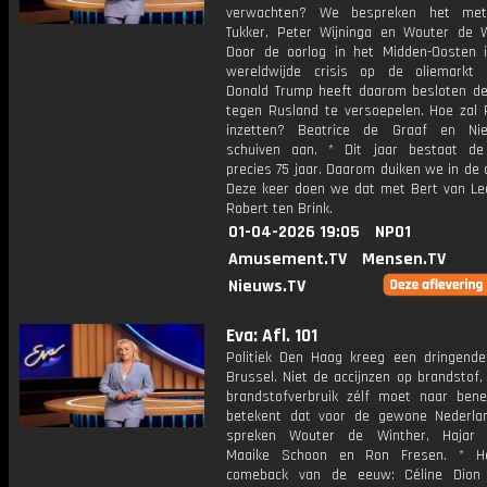
verwachten? We bespreken het me
Tukker, Peter Wijninga en Wouter de W
Door de oorlog in het Midden-Oosten 
wereldwijde crisis op de oliemarkt 
Donald Trump heeft daarom besloten de
tegen Rusland te versoepelen. Hoe zal P
inzetten? Beatrice de Graaf en Nie
schuiven aan. * Dit jaar bestaat de 
precies 75 jaar. Daarom duiken we in de 
Deze keer doen we dat met Bert van L
Robert ten Brink.
01-04-2026 19:05
NPO1
Amusement.TV
Mensen.TV
Nieuws.TV
Eva: Afl. 101
Politiek Den Haag kreeg een dringende 
Brussel. Niet de accijnzen op brandstof
brandstofverbruik zélf moet naar ben
betekent dat voor de gewone Nederl
spreken Wouter de Winther, Hajar Y
Maaike Schoon en Ron Fresen. * H
comeback van de eeuw: Céline Dion 