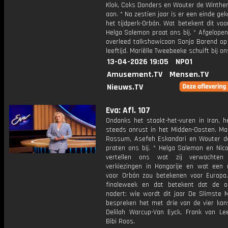
Klok, Coks Donders en Wouter de Winther
aan. * Na zestien jaar is er een einde g
het tijdperk-Orbán. Wat betekent dit vo
Helga Salemon praat ons bij. * Afgelope
overleed talkshowicoon Sonja Barend op 
leeftijd. Mariëlle Tweebeeke schuift bij on
13-04-2026 19:05
NPO1
Amusement.TV
Mensen.TV
Nieuws.TV
Eva: Afl. 107
Ondanks het staakt-het-vuren in Iran, h
steeds onrust in het Midden-Oosten. Ma
Rossum, Asefeh Eskandari en Wouter d
praten ons bij. * Helga Salemon en Nico
vertellen ons wat zij verwachte
verkiezingen in Hongarije en wat een 
voor Orbán zou betekenen voor Europa.
finaleweek en dat betekent dat de o
nadert: wie wordt dit jaar De Slimste
bespreken het met drie van de vier kan
Delilah Warcup-Van Eyck, Frank van L
Bibi Roos.