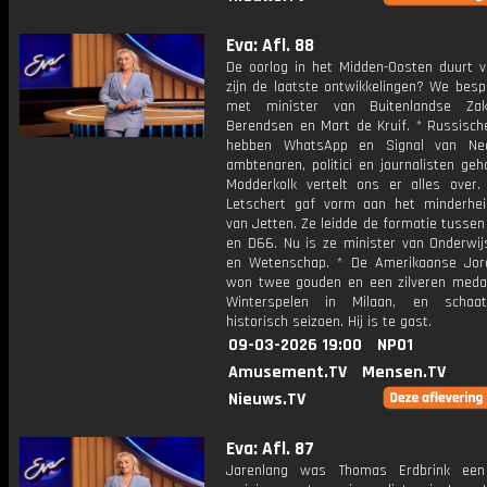
Eva: Afl. 88
De oorlog in het Midden-Oosten duurt v
zijn de laatste ontwikkelingen? We besp
met minister van Buitenlandse Za
Berendsen en Mart de Kruif. * Russisch
hebben WhatsApp en Signal van Ned
ambtenaren, politici en journalisten geh
Modderkolk vertelt ons er alles over.
Letschert gaf vorm aan het minderhei
van Jetten. Ze leidde de formatie tusse
en D66. Nu is ze minister van Onderwijs
en Wetenschap. * De Amerikaanse Jor
won twee gouden en een zilveren medai
Winterspelen in Milaan, en schaa
historisch seizoen. Hij is te gast.
09-03-2026 19:00
NPO1
Amusement.TV
Mensen.TV
Nieuws.TV
Eva: Afl. 87
Jarenlang was Thomas Erdbrink ee