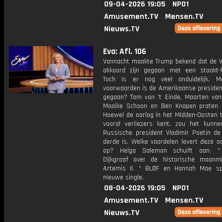
09-04-2026 19:05
NPO1
Amusement.TV
Mensen.TV
Nieuws.TV
Eva: Afl. 106
Vannacht maakte Trump bekend dat de V
akkoord zijn gegaan met een staakt-h
Toch is er nog veel onduidelijk. M
voorwaarden is de Amerikaanse presiden
gegaan? Tom van 't Einde, Maarten va
Maaike Schoon en Ben Knapen praten o
Hoewel de oorlog in het Midden-Oosten t
vooral verliezers kent, zou het kunn
Russische president Vladimir Poetin de
derde is. Welke voordelen levert deze o
op? Helga Salemon schuift aan. *
Dijkgraaf over de historische maanm
Artemis II. * BLØF en Hannah Mae s
nieuwe single.
08-04-2026 19:05
NPO1
Amusement.TV
Mensen.TV
Nieuws.TV