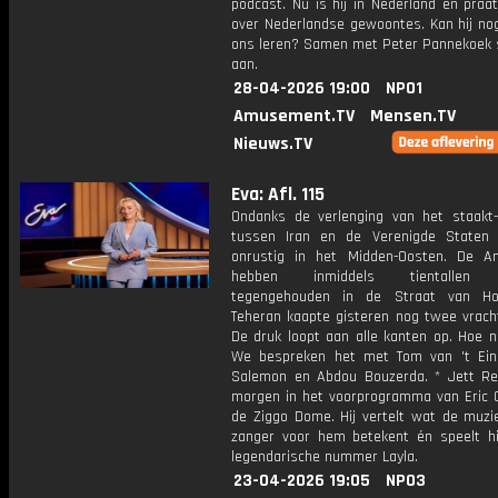
podcast. Nu is hij in Nederland en praa
over Nederlandse gewoontes. Kan hij nog
ons leren? Samen met Peter Pannekoek sc
aan.
28-04-2026 19:00
NPO1
Amusement.TV
Mensen.TV
Nieuws.TV
Eva: Afl. 115
Ondanks de verlenging van het staakt-
tussen Iran en de Verenigde Staten b
onrustig in het Midden-Oosten. De A
hebben inmiddels tientallen 
tegengehouden in de Straat van H
Teheran kaapte gisteren nog twee vrach
De druk loopt aan alle kanten op. Hoe n
We bespreken het met Tom van 't Ein
Salemon en Abdou Bouzerda. * Jett Re
morgen in het voorprogramma van Eric C
de Ziggo Dome. Hij vertelt wat de muzi
zanger voor hem betekent én speelt hij
legendarische nummer Layla.
23-04-2026 19:05
NPO3