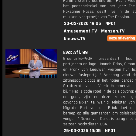
Hammerstein praat ons bij. * Het is weer
het paasspektakel van het jaar: The
Roxeanne Hazes geeft live in de st
muzikaal voorproefje van The Passion.
30-03-2026 19:05
NPO1
Amusement.TV
Mensen.TV
Nieuws.TV
Eva: Afl. 99
GroenLinks-PvdA presenteert haa
partijnaam en logo. Hannah Prins, Simon
en Frank van Leeuwen werpen hun li
nieuwe fusiepartij. * Vandaag vond 
zittingsdag plaats in het hoger beroep 
Strafrechtadvocaat Veerle Hammerstein 
bij. * Het is code rood in de asielopvang: 
doorgaat, zijn er deze zomer bij
opvangplekken te weinig. Minister van
Migratie Bart van den Brink doet d
beroep op alle gemeenten om asielzoek
vangen. * Raven van Dorst is terug met 
seizoen Nachtdieren USA.
26-03-2026 19:05
NPO1