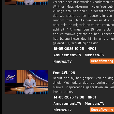
verdere escalatie worden voorkomen? 
Winther, Mats Akkerman, Hajar Yagkoubi
Vullings schuiven aan.* Uit recent onderz
dat we slecht op de hoogte zijn van 
rondom asiel. Maite Vermeulen doet 
naar asiel en migratie en vertelt vanavo
écht zit. * Al meer dan 25 jaar is Jaïr
een vertrouwd gezicht op het Binnenho
het belangrijkste dat hij in al die ja
geleerd? Hij schuift bij ons aan.
18-05-2026 19:05
NPO1
Amusement.TV
Mensen.TV
Nieuws.TV
Eva: Afl. 125
Schuif aan bij het gesprek van de da
Jinek. Met iedere dag de verhalen a
nieuws, inspirerende gesprekken en ve
liveoptredens.
14-05-2026 19:00
NPO1
Amusement.TV
Mensen.TV
Nieuws.TV