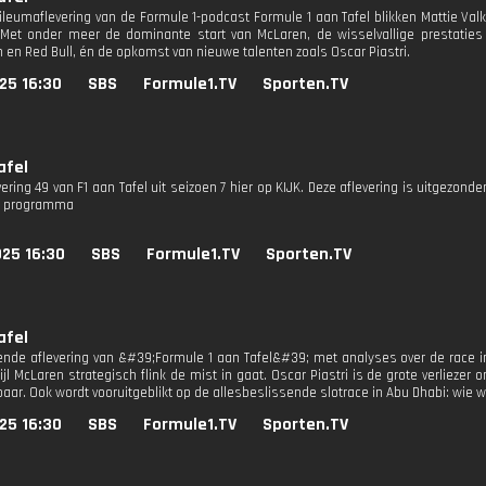
bileumaflevering van de Formule 1-podcast Formule 1 aan Tafel blikken Mattie Val
Met onder meer de dominante start van McLaren, de wisselvallige prestaties
 en Red Bull, én de opkomst van nieuwe talenten zoals Oscar Piastri.
25 16:30
SBS
Formule1.TV
Sporten.TV
afel
vering 49 van F1 aan Tafel uit seizoen 7 hier op KIJK. Deze aflevering is uitgezonde
ty programma
025 16:30
SBS
Formule1.TV
Sporten.TV
afel
ende aflevering van &#39;Formule 1 aan Tafel&#39; met analyses over de race in
ijl McLaren strategisch flink de mist in gaat. Oscar Piastri is de grote verliezer o
aar. Ook wordt vooruitgeblikt op de allesbeslissende slotrace in Abu Dhabi: wie
25 16:30
SBS
Formule1.TV
Sporten.TV