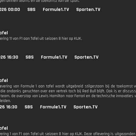
gen binnen teams en de toekomst van de sport.
026 00:00
SBS
Formule1.TV
Sporten.TV
afel
vering 11 van F1 aan Tafel uit seizoen 8 hier op KIJK.
026 16:30
SBS
Formule1.TV
Sporten.TV
afel
levering van Formule 1 aan tafel wordt uitgebreid stilgestaan bij de toekomst
die ondanks geruchten over een vertrek toch bij Red Bull blijft. Ook is er discu
 team, de overstap van Lewis Hamilton naar Ferrari en de technische innovaties v
leiden.
26 16:30
SBS
Formule1.TV
Sporten.TV
afel
vering 1 van F1 aan Tafel uit seizoen 8 hier op KIJK. Deze aflevering is uitgezonden 