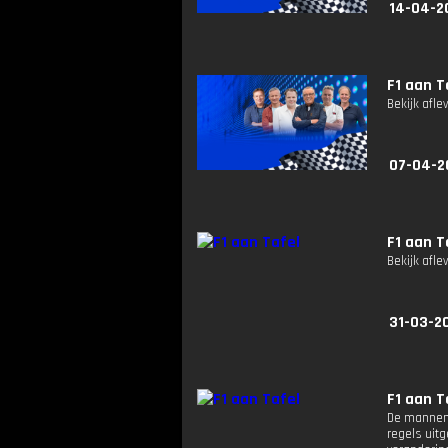
14-04-2
F1 aan T
Bekijk afle
07-04-2
F1 aan T
Bekijk afle
31-03-20
F1 aan T
De mannen 
regels uit