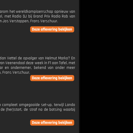
 daarom het wereldkampioenschap opnieuw van
, met Radio DJ bij Grand Prix Radio Rob van
n Jos Verstappen, Frans Verschuur.
tian Vettel de opvolger van Helmut Marko? En
van Veenendaal deze week in F1 aan Tafel, met
naar en ondernemer, bekend van onder meer
, Frans Verschuur.
en compleet omgegooide set-up, terwijl Lando
 de (her)start, de straf na de botsing waarbij