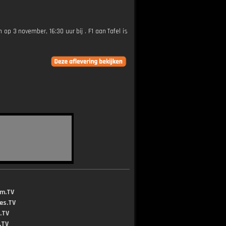
n op 3 november, 16:30 uur bij . F1 aan Tafel is
lm.TV
jes.TV
.TV
.TV