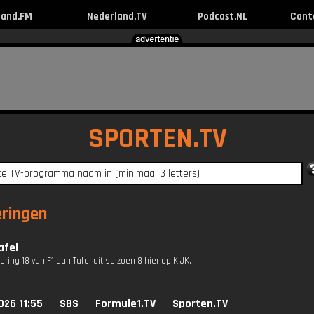
land.FM
Nederland.TV
Podcast.NL
Cont
SPORTEN.TV
eringen
afel
vering 18 van F1 aan Tafel uit seizoen 8 hier op KIJK.
026 11:55
SBS
Formule1.TV
Sporten.TV