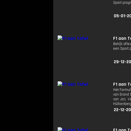
Sport pro
05-01-2
F1 aan T
Bekijk afle
een Sport
29-12-20
F1 aan T
Het Formule
van Grand 
van Jos Ve
Hülkenberg
22-12-20
F1 aan T