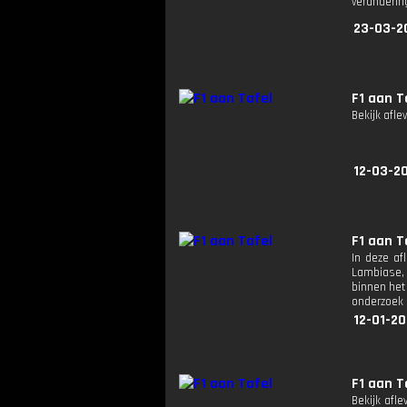
veranderin
23-03-2
F1 aan T
Bekijk afle
12-03-2
F1 aan T
In deze af
Lambiase, 
binnen het
onderzoek 
12-01-20
F1 aan T
Bekijk afle