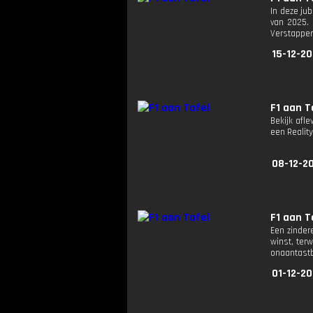
In deze ju
van 2025. 
Verstappen
15-12-20
F1 aan T
Bekijk afle
een Reali
08-12-2
F1 aan T
Een zinder
winst, terw
onaantastb
01-12-20