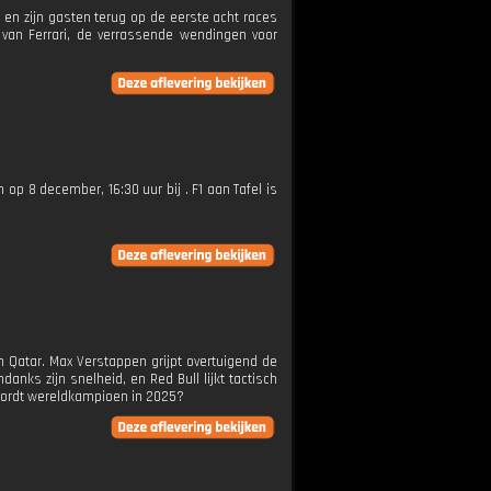
k en zijn gasten terug op de eerste acht races
 van Ferrari, de verrassende wendingen voor
n op 8 december, 16:30 uur bij . F1 aan Tafel is
 Qatar. Max Verstappen grijpt overtuigend de
ndanks zijn snelheid, en Red Bull lijkt tactisch
 wordt wereldkampioen in 2025?