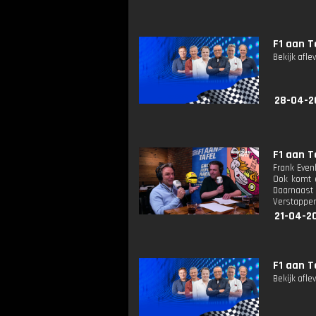
F1 aan T
Bekijk afle
28-04-2
F1 aan T
Frank Even
Ook komt e
Daarnaast
Verstappen
21-04-20
F1 aan T
Bekijk afle