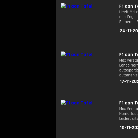
F1 aan T
Heeft McLa
een Engels
Someren, F
24-11-20
F1 aan T
Max Versta
Lando Norr
autosport
automerken
17-11-20
F1 aan T
Max Versta
Norris fou
Leclerc ui
10-11-20