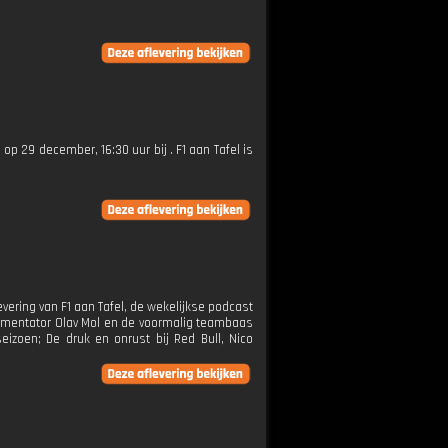
 op 29 december, 16:30 uur bij . F1 aan Tafel is
evering van F1 aan Tafel, de wekelijkse podcast
ommentator Olav Mol en de voormalig teambaas
izoen; De druk en onrust bij Red Bull, Nico