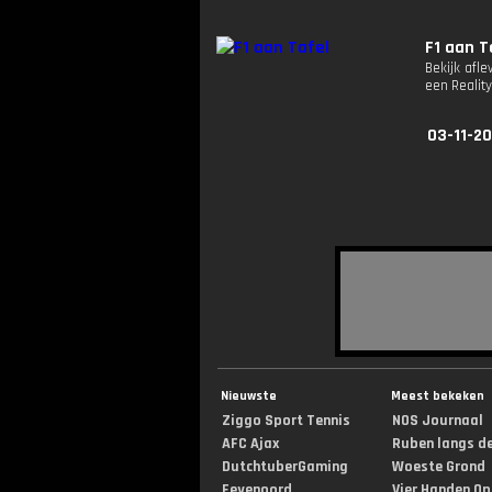
F1 aan T
Bekijk afle
een Reali
03-11-20
Nieuwste
Meest bekeken
Ziggo Sport Tennis
NOS Journaal
AFC Ajax
Ruben langs de 
DutchtuberGaming
Woeste Grond
Feyenoord
Vier Handen Op .