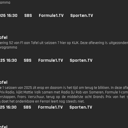
gramma
026 16:30
SBS
Formule1.TV
Sporten.TV
afel
vering 52 van F1 aan Tafel uit seizoen 7 hier op KIJK. Deze aflevering is uitgezonden
 programma
25 16:30
SBS
Formule1.TV
Sporten.TV
afel
 1 seizoen van 2025 zit erop en daarom is het tijd om terug te blikken. In deze afl
Prix Radio, kijkt Mattie Valk samen met Radio DJ Rob van Someren, Formule 1-c
rstappen, Frans Verschuur, terug op de middelste acht Grands Prix van het se
 doet het ondenkbare en Ferrari leert nog steeds niet.
25 16:30
SBS
Formule1.TV
Sporten.TV
afel