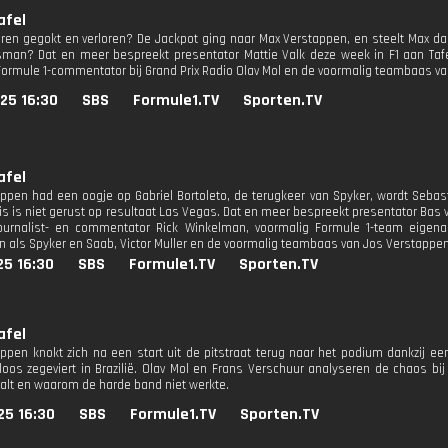
afel
ren gegokt en verloren? De Jackpot ging naar Max Verstappen, en steelt Max
man? Dat en meer bespreekt presentator Mattie Valk deze week in F1 aan Tafel
ormule 1-commentator bij Grand Prix Radio Olav Mol en de voormalig teambaas va
25 16:30
SBS
Formule1.TV
Sporten.TV
afel
ppen had een oogje op Gabriel Bortoleto, de terugkeer van Spyker, wordt Sebas
is is niet gerust op resultaat Las Vegas. Dat en meer bespreekt presentator Bas 
journalist- en commentator Rick Winkelman, voormalig Formule 1-team eige
 als Spyker en Saab, Victor Muller en de voormalig teambaas van Jos Verstappen
25 16:30
SBS
Formule1.TV
Sporten.TV
afel
ppen knokt zich na een start uit de pitstraat terug naar het podium dankzij e
tloos zegeviert in Brazilië. Olav Mol en Frans Verschuur analyseren de chaos bij
tvalt en waarom de harde band niet werkte.
25 16:30
SBS
Formule1.TV
Sporten.TV