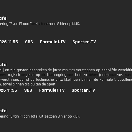
afel
vering 17 van F1 aan Tafel uit seizoen 8 hier op KIJK.
026 11:55
SBS
Formule1.TV
Sporten.TV
afel
blij en zijn gasten bespreken de jacht van Max Verstappen op een vijfde wereldti
en tragisch ongeluk op de Nürburgring aan bod en delen (oud-)coureurs hun e
 wordt ingezoomd op technische ontwikkelingen binnen de Formule 1, opvall
, zowel binnen als buiten de sport.
26 11:55
SBS
Formule1.TV
Sporten.TV
afel
vering 15 van F1 aan Tafel uit seizoen 8 hier op KIJK.