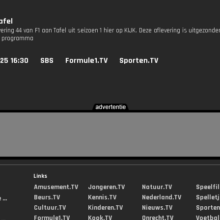
afel
vering 44 van F1 aan Tafel uit seizoen 1 hier op KIJK. Deze aflevering is uitgezonde
ty programma
25 16:30
SBS
Formule1.TV
Sporten.TV
Links
Amusement.TV
Jongeren.TV
Natuur.TV
Speelfi
Beurs.TV
Kennis.TV
Nederland.TV
Spellet
...
Cultuur.TV
Kinderen.TV
Nieuws.TV
Sporten
Formule1.TV
Kook.TV
Onrecht.TV
Voetbal
..