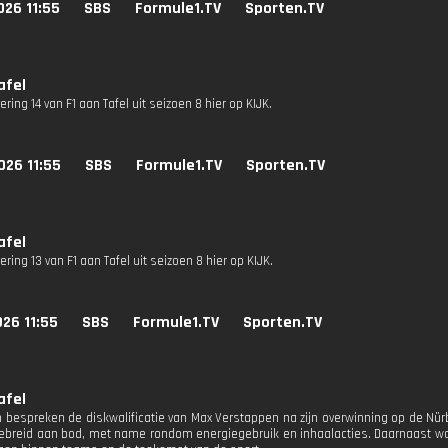
026 11:55
SBS
Formule1.TV
Sporten.TV
afel
vering 14 van F1 aan Tafel uit seizoen 8 hier op KIJK.
026 11:55
SBS
Formule1.TV
Sporten.TV
afel
vering 13 van F1 aan Tafel uit seizoen 8 hier op KIJK.
26 11:55
SBS
Formule1.TV
Sporten.TV
afel
bespreken de diskwalificatie van Max Verstappen na zijn overwinning op de Nürbu
gebreid aan bod, met name rondom energiegebruik en inhaalacties. Daarnaast wor