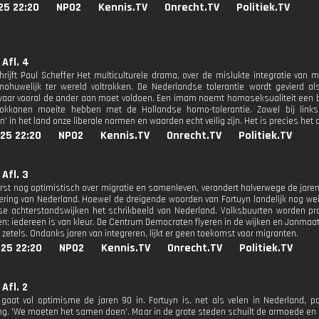
25 22:20
NPO2
Kennis.TV
Onrecht.TV
Politiek.TV
 Afl. 4
hrijft Paul Scheffer Het multiculturele drama, over de mislukte integratie van
ohuwelijk ter wereld voltrokken. De Nederlandse tolerantie wordt gevierd als
aar vooral de ander aan moet voldoen. Een imam noemt homoseksualiteit een be
rokkanen moeite hebben met de Hollandse homo-tolerantie. Zowel bij links 
n' in het land onze liberale normen en waarden echt veilig zijn. Het is precies het
25 22:20
NPO2
Kennis.TV
Onrecht.TV
Politiek.TV
Afl. 3
erst nog optimistisch over migratie en samenleven, verandert halverwege de jaren
ering van Nederland. Hoewel de dreigende woorden van Fortuyn landelijk nog we
e achterstandswijken het schrikbeeld van Nederland. Volksbuurten worden pro
; iedereen is van kleur. De Centrum Democraten flyeren in de wijken en Janmaat 
l zetels. Ondanks jaren van integreren, lijkt er geen toekomst voor migranten.
25 22:20
NPO2
Kennis.TV
Onrecht.TV
Politiek.TV
Afl. 2
gaat vol optimisme de jaren 90 in. Fortuyn is, net als velen in Nederland, pos
g. 'We moeten het samen doen'. Maar in de grote steden schuilt de armoede en de 