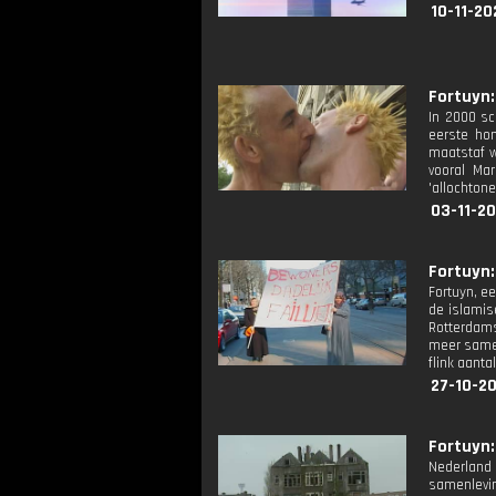
10-11-20
Fortuyn:
In 2000 sc
eerste hom
maatstaf w
vooral Ma
'allochtone
03-11-20
Fortuyn: 
Fortuyn, e
de islamis
Rotterdams
meer samen
flink aanta
27-10-20
Fortuyn: 
Nederland 
samenlevin