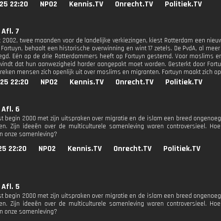
25 22:20
NPO2
Kennis.TV
Onrecht.TV
Politiek.TV
Afl. 7
 2002, twee maanden voor de landelijke verkiezingen, kiest Rotterdam een nie
 Fortuyn, behaalt een historische overwinning en wint 17 zetels. De PvdA, al meer
egd. Eén op de drie Rotterdammers heeft op Fortuyn gestemd. Voor moslims e
vindt dat hun aanwezigheid harder aangepakt moet worden. Gesterkt door For
reken mensen zich openlijk uit over moslims en migranten. Fortuyn maakt zich op v
25 22:20
NPO2
Kennis.TV
Onrecht.TV
Politiek.TV
Afl. 6
st begin 2000 met zijn uitspraken over migratie en de islam een breed ongeno
en. Zijn ideeën over de multiculturele samenleving waren controversieel. H
in onze samenleving?
25 22:20
NPO2
Kennis.TV
Onrecht.TV
Politiek.TV
Afl. 5
st begin 2000 met zijn uitspraken over migratie en de islam een breed ongeno
en. Zijn ideeën over de multiculturele samenleving waren controversieel. H
in onze samenleving?