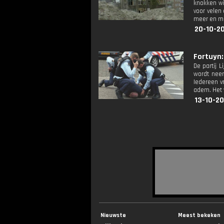
knokken wi
voor velen
meer en me
20-10-2
Fortuyn: 
De partij 
wordt nee
Iedereen v
adem. Het v
13-10-20
Nieuwste
Meest bekeken