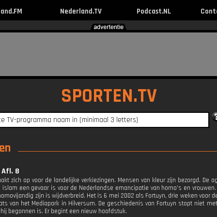
land.FM
Nederland.TV
Podcast.NL
Cont
SPORTEN.TV
gen
Afl. 8
akt zich op voor de landelijke verkiezingen. Mensen van kleur zijn bezorgd. De 
e islam een gevaar is voor de Nederlandse emancipatie van homo's en vrouwe
omovijandig zijn is wijdverbreid. Het is 6 mei 2002 als Fortuyn, drie weken voor 
ats van het Mediapark in Hilversum. De geschiedenis van Fortuyn stopt niet met
 hij begonnen is. Er begint een nieuw hoofdstuk.