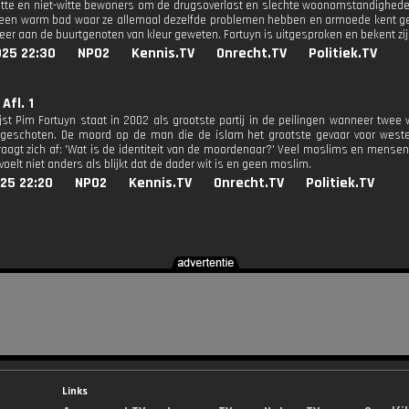
tte en niet-witte bewoners om de drugsoverlast en slechte woonomstandigheden o
 een warm bad waar ze allemaal dezelfde problemen hebben en armoede kent ge
er aan de buurtgenoten van kleur geweten. Fortuyn is uitgesproken en bekent zijn
025 22:30
NPO2
Kennis.TV
Onrecht.TV
Politiek.TV
Afl. 1
Lijst Pim Fortuyn staat in 2002 als grootste partij in de peilingen wanneer twee
rgeschoten. De moord op de man die de islam het grootste gevaar voor west
raagt zich af: 'Wat is de identiteit van de moordenaar?' Veel moslims en mense
oelt niet anders als blijkt dat de dader wit is en geen moslim.
25 22:20
NPO2
Kennis.TV
Onrecht.TV
Politiek.TV
Links