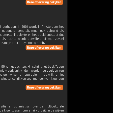
 minderheden. In 2001 wordt in Amsterdam het
 nationale identiteit, maar ook gebruikt als
smettelijke ziekte en het beeld ontstaat dat
als rechts wordt getwijfeld of met zoveel
 opstapje dat Fortuyn nodig heeft.
 90 van gedachten. Hij schrijft het boek Tegen
inig weerklank vinden, worden de beelden van
bleemwijken en opgroeien in de wijk is niet
wint tot schrik van veel mensen van kleur een
itief en optimistisch over de multiculturele
kloof tussen arm en rijk groeit. In de wijken