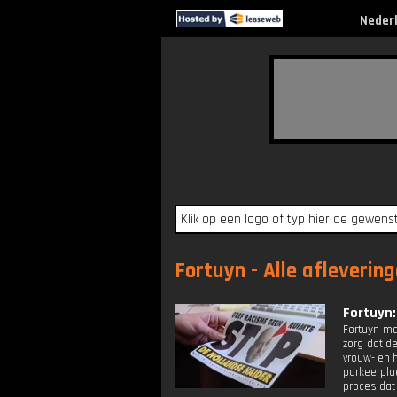
Neder
Fortuyn - Alle afleverin
Fortuyn: 
Fortuyn ma
zorg dat d
vrouw- en h
parkeerpla
proces dat