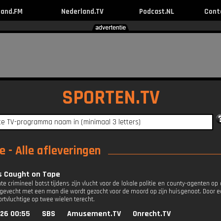
land.FM
Nederland.TV
Podcast.NL
Cont
SPORTEN.TV
 - Alle afleveringen
s Caught on Tape
e crimineel botst tijdens zijn vlucht voor de lokale politie en county-agenten op 
rgevecht met een man die wordt gezocht voor de moord op zijn huisgenoot. Door 
rtvluchtige op twee wielen terecht.
026 00:55
SBS
Amusement.TV
Onrecht.TV