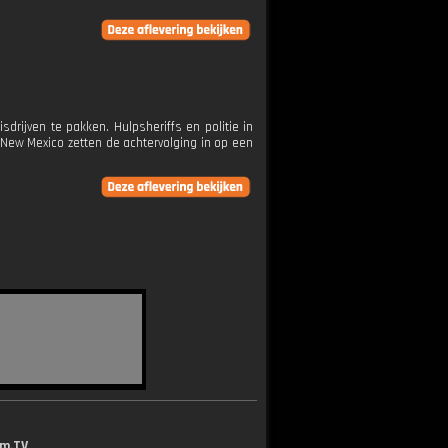
drijven te pakken. Hulpsheriffs en politie in
n New Mexico zetten de achtervolging in op een
lm.TV