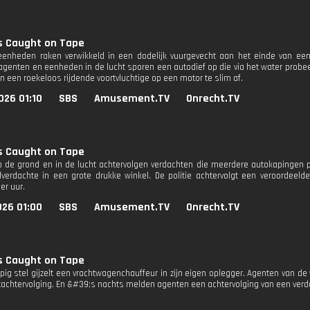
s Caught on Tape
enheden raken verwikkeld in een dodelijk vuurgevecht aan het einde van een 
9-agenten en eenheden in de lucht sporen een autodief op die via het water probe
jn een roekeloos rijdende voortvluchtige op een motor te slim af.
026 01:10
SBS
Amusement.TV
Onrecht.TV
s Caught on Tape
 de grond en in de lucht achtervolgen verdachten die meerdere autokapingen p
erdachte in een grote drukke winkel. De politie achtervolgt een veroordeel
er uur.
026 01:00
SBS
Amusement.TV
Onrecht.TV
s Caught on Tape
ig stel gijzelt een vrachtwagenchauffeur in zijn eigen oplegger. Agenten van de
achtervolging. En &#39;s nachts melden agenten een achtervolging van een verdach