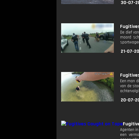
30-07-2
Fugitive
De dief va
moord schi
sportwage
21-07-2
Fugitive
Een man die
van de sta
achtervolg
20-07-20
Fugiti
Agenten in
een vermo