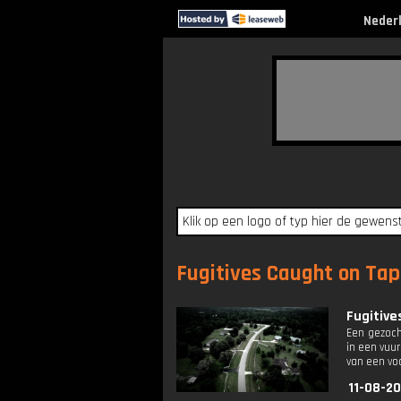
Neder
Fugitives Caught on Tape
Fugitive
Een gezocht
in een vuu
van een voo
11-08-2