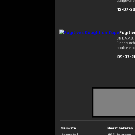
aangevalle
12-07-20
Fugiti
De L.A.P.D
Florida ac
naakte vrou
09-07-2
Nieuwste
Meest bekeken