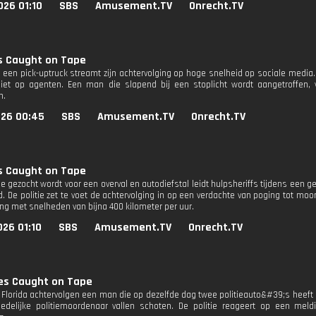
026 01:10
SBS
Amusement.TV
Onrecht.TV
s Caught on Tape
n een pick-uptruck streamt zijn achtervolging op hoge snelheid op sociale medi
et op agenten. Een man die slapend bij een stoplicht wordt aangetroffen, v
n.
026 00:45
SBS
Amusement.TV
Onrecht.TV
s Caught on Tape
 gezocht wordt voor een overval en autodiefstal leidt hulpsheriffs tijdens een ge
d. De politie zet te voet de achtervolging in op een verdachte van poging tot mo
ing met snelheden van bijna 400 kilometer per uur.
26 01:10
SBS
Amusement.TV
Onrecht.TV
ves Caught on Tape
 Florida achtervolgen een man die op dezelfde dag twee politieauto&#39;s heeft g
edelijke politiemoordenaar vallen schoten. De politie reageert op een m