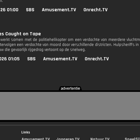
n.
26 01:00
SBS
Amusement.TV
Onrecht.TV
ves Caught on Tape
. werkt samen met de politiehelikopter om een verdachte van meerdere vluchtmis
htervolgen een verdachte van moord door verschillende districten. Hulpsheriffs i
w die gevaarlijk rijgedrag vertoont op de snelweg.
026 01:05
SBS
Amusement.TV
Onrecht.TV
Links
Amusement.TV
Jongeren.TV
Natuur.TV
Speelfi