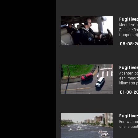
Fugitive
Meerdere e
Politie, K
troopers zi
08-08-2
Fugitive
Agenten op
een moordv
kilometer p
01-08-2
Fugitive
Een wanhop
snelle boot