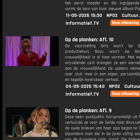
het eerst moeder en die ingrijpende
vormt de kern van haar nieuwe album Pl
11-05-2026 15:30
NPO2
Cultuur
Informatief.TV
Op de planken: Afl. 10
De voorstelling Girls won't be G
productiehuis Boys won't be Bo
vrouwelijkheid in al haar vormen. Met e
wisselende cast brengen ze een werve
aan de vrouwelijkheid. De spelers neme
voor stuk mee in een eigen, persoonlijk
en tegelijk kwetsbaar verhaal.
04-05-2026 15:40
NPO2
Cultuu
Informatief.TV
Op de planken: Afl. 9
Deze keer: puntjudith. Oorspronkelijk uit
verhuisde ze voor de liefde naar Brusse
de oude brieven van haar opa begon te l
bijzondere man die in de jaren vijftig a
van de Europese Unie stond. Die briev