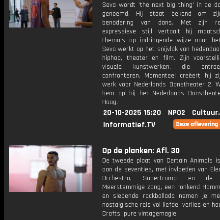
Seva wordt 'the next big thing' in de d
genoemd. Hij staat bekend om zij
benadering van dans. Met zijn 
expressieve stijl vertaalt hij maatsch
thema's op indringende wijze naar he
Seva werkt op het snijvlak van hedendaa
hiphop, theater en film. Zijn voorstell
visuele kunstwerken, die ontro
confronteren. Momenteel creëert hij zi
werk voor Nederlands Danstheater 2. 
hem op bij het Nederlands Danstheat
Haag.
20-10-2025 15:20
NPO2
Cultuur
Informatief.TV
Op de planken: Afl. 30
De tweede plaat van Certain Animals i
aan de seventies, met invloeden van Elec
Orchestra, Supertramp en de B
Meerstemmige zang, een ronkend Hamm
en slepende rockballads nemen je m
nostalgische reis vol liefde, verlies en ho
Crafts: pure vintagemagie.