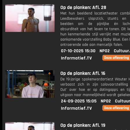
Op de planken: Afl. 28
Met hun beeldend locatietheater comb
Leedbewakers slapstick, stunts en 
beelden om de pijnlijke én lach
absurditeit van het leven te tonen. Dit 
hun kenmerkende stijl verrijkt met muzi
aankomende voorstelling Baby Blue. Een 
ontroerende ode aan menselijk falen.
07-10-2025 15:30
NPO2
Cultuur
Informatief.TV
Op de planken: Afl. 16
De 19-jarige spokenwordartiest Wouter
verbaast zich in zijn solovoorstellling
Out' over hoe er op datingapps en ti
uitgaan naar mannelijkheid wordt gekeke
24-09-2025 15:05
NPO2
Cultuur
Informatief.TV
Op de planken: Afl. 19