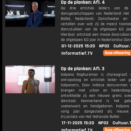
Op de planken: Afl. 4
De drie artistiek leiders van de 
dansgezelschappen van Nederland: Het 
Ballet, Nederlands Danstheater en 
vertellen over wat zij de meest toona
dansstukken van de afgelopen 60 jaa
Hierdoor ontstaat een mooie dwarsdoor
de afgelopen 60 jaar in Nederlandse Dan
01-12-2025 15:20
NPO2
Cultuur.
Informatief.TV
Op de planken: Afl. 3
Kalpana Raghuraman is choreograaf, 
antropoloog en artistiek leider van g
Kalpanarts. Door Indiase dansvormen
brengen met urban en hedendaag
ontwikkelde zij een nieuwe grens over
danstaal. Kenmerkend is het geb
voetenwerk en handgebaren. Kalpana
vorig jaar aangesteld als nieuwe 
Associate van Het Nationale Ballet.
17-11-2025 15:20
NPO2
Cultuur.
Informatief.TV