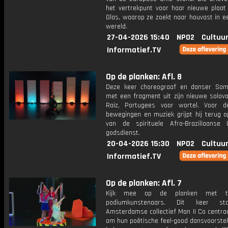
het vertrekpunt voor haar nieuwe plaat
Glas, waarop ze zoekt naar houvast in e
wereld.
27-04-2026 15:40
NPO2
Cultuur
Informatief.TV
Op de planken: Afl. 8
Deze keer choreograaf en danser Sami
met een fragment uit zijn nieuwe solovo
Raiz, Portugees voor wortel. Voor d
bewegingen en muziek grijpt hij terug o
van de spirituele Afro-Braziliaanse
godsdienst.
20-04-2026 15:30
NPO2
Cultuur
Informatief.TV
Op de planken: Afl. 7
Kijk mee op de planken met tal
podiumkunstenaars. Dit keer st
Amsterdamse collectief Man II Co centra
om hun poëtische feel-good dansvoorstel