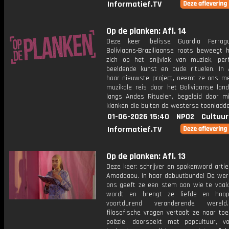
Informatief.TV
Op de planken: Afl. 14
Deze keer Ibelisse Guardia Ferragu
Boliviaans-Braziliaanse roots beweegt 
zich op het snijvlak van muziek, per
beeldende kunst en oude rituelen. In
haar nieuwste project, neemt ze ons m
muzikale reis door het Boliviaanse lan
langs Andes Rituelen, begeleid door mi
klanken die buiten de westerse toonladde
01-06-2026 15:40
NPO2
Cultuur
Informatief.TV
Op de planken: Afl. 13
Deze keer: schrijver en spokenword arti
Amaddaou. In haar debuutbundel De were
ons geeft ze een stem aan wie te vaak
wordt en brengt ze liefde en hoo
voortdurend veranderende werel
filosofische vragen vertaalt ze naar toe
poëzie, doorspekt met popcultuur, v