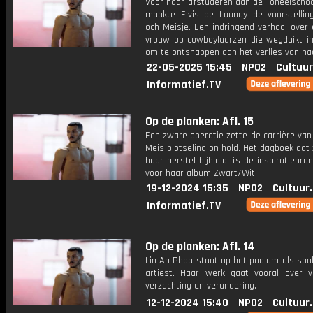
Voor haar afstuderen aan de Toneelscho
maakte Elvis de Launay de voorstelli
och Meisje. Een indringend verhaal over
vrouw op cowboylaarzen die wegduikt in
om te ontsnappen aan het verlies van ha
22-05-2025 15:45
NPO2
Cultuur
Informatief.TV
Op de planken: Afl. 15
Een zware operatie zette de carrière va
Meis plotseling on hold. Het dagboek dat 
haar herstel bijhield, is de inspiratiebr
voor haar album Zwart/Wit.
19-12-2024 15:35
NPO2
Cultuur
Informatief.TV
Op de planken: Afl. 14
Lin An Phoa staat op het podium als spo
artiest. Haar werk gaat vooral over ve
verzachting en verandering.
12-12-2024 15:40
NPO2
Cultuur