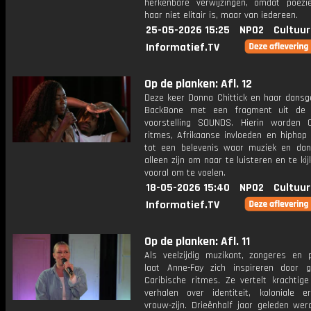
herkenbare verwijzingen, omdat poëzi
haar niet elitair is, maar van iedereen.
25-05-2026 15:25
NPO2
Cultuur
Informatief.TV
Op de planken: Afl. 12
Deze keer Donna Chittick en haar dansg
BackBone met een fragment uit de 
voorstelling SOUNDS. Hierin worden C
ritmes, Afrikaanse invloeden en hiphop
tot een belevenis waar muziek en dan
alleen zijn om naar te luisteren en te ki
vooral om te voelen.
18-05-2026 15:40
NPO2
Cultuur
Informatief.TV
Op de planken: Afl. 11
Als veelzijdig muzikant, zangeres en 
laat Anne-Fay zich inspireren door 
Caribische ritmes. Ze vertelt krachtige
verhalen over identiteit, koloniale e
vrouw-zijn. Drieënhalf jaar geleden wer