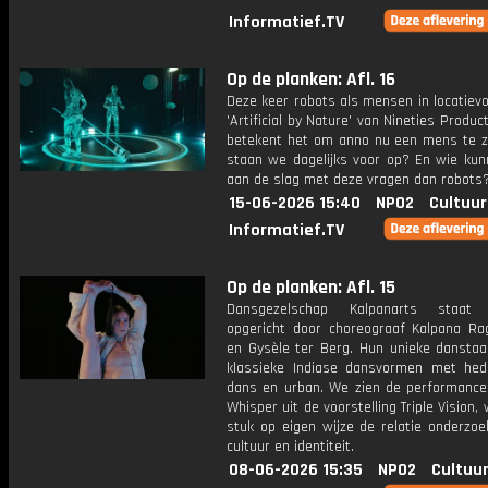
Informatief.TV
Op de planken: Afl. 16
Deze keer robots als mensen in locatievo
'Artificial by Nature' van Nineties Produc
betekent het om anno nu een mens te z
staan we dagelijks voor op? En wie kun
aan de slag met deze vragen dan robots
15-06-2026 15:40
NPO2
Cultuur
Informatief.TV
Op de planken: Afl. 15
Dansgezelschap Kalpanarts staat c
opgericht door choreograaf Kalpana R
en Gysèle ter Berg. Hun unieke danstaal
klassieke Indiase dansvormen met he
dans en urban. We zien de performance
Whisper uit de voorstelling Triple Vision, 
stuk op eigen wijze de relatie onderzoe
cultuur en identiteit.
08-06-2026 15:35
NPO2
Cultuur