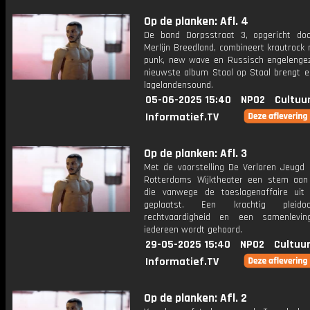
Op de planken: Afl. 4
De band Dorpsstraat 3, opgericht do
Merlijn Breedland, combineert krautrock
punk, new wave en Russisch engelenge
nieuwste album Staal op Staal brengt e
lagelandensound.
05-06-2025 15:40
NPO2
Cultuu
Informatief.TV
Op de planken: Afl. 3
Met de voorstelling De Verloren Jeugd 
Rotterdams Wijktheater een stem aan
die vanwege de toeslagenaffaire uit 
geplaatst. Een krachtig pleido
rechtvaardigheid en een samenlevin
iedereen wordt gehoord.
29-05-2025 15:40
NPO2
Cultuur
Informatief.TV
Op de planken: Afl. 2