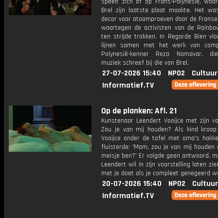
speelt zich af op Frans-Polynesië, waa
Brel zijn laatste plaat maakte. Het wa
decor voor atoomproeven door de Franse 
waartegen de activisten van de Rainbo
ten strijde trokken. In Regarde Bien vl
lijnen samen met het werk van comp
Polynesië-kenner Reza Namavar, di
muziek schreef bij die van Brel.
27-07-2026 15:40
NPO2
Cultuur
Informatief.TV
Op de planken: Afl. 21
Kunstenaar Leendert Vooijce met zijn vo
Zou je van mij houden? Als kind kroop
Vooijce onder de tafel met oma's hakk
fluisterde: 'Mam, zou je van mij houden 
meisje ben?' Er volgde geen antwoord, ma
Leendert wil in zijn voorstelling laten zi
met je doet als je compleet genegeerd w
20-07-2026 15:40
NPO2
Cultuur
Informatief.TV