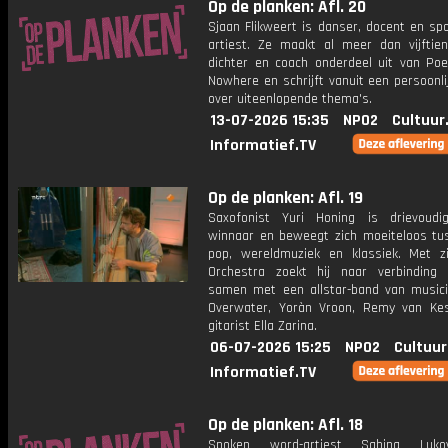
Op de planken: Afl. 20
Sjaan Flikweert is danser, docent en sp
artiest. Ze maakt al meer dan vijftien
dichter en coach onderdeel uit van Poet
Nowhere en schrijft vanuit een persoonli
over uiteenlopende thema's.
13-07-2026 15:35
NPO2
Cultuur
Informatief.TV
Op de planken: Afl. 19
Saxofonist Yuri Honing is drievoudi
winnaar en beweegt zich moeiteloos tus
pop, wereldmuziek en klassiek. Met z
Orchestra zoekt hij naar verbinding
samen met een allstar-band van musici
Overwater, Yoràn Vroon, Remy van Ke
gitarist Ella Zarina.
06-07-2026 15:25
NPO2
Cultuur
Informatief.TV
Op de planken: Afl. 18
Spoken word-artiest Sabina Luk