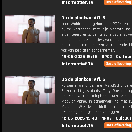
Informatief.TV
Op de planken: Afl. 6
Leon Wohlrabe is geboren in 2004 en n
hij te verrassen met zijn voorstelling 
eigen begrafenis. Een afscheidsdienst v
humor en diepe emoties, waarin controle
het toneel leidt tot een verrassende bl
vak van begrafenisondernemer.
19-06-2025 15:45
NPO2
Cultuur
Informatief.TV
Op de planken: Afl. 5
Na samenwerkingen met Asko|Schönber
Eleven richt jazzpianist Tony Roe zich op
Tin Men & the Telephone. Met zijn so
Modular Piano, in samenwerking met k
Marcel Wierckx, blijft hij muz
technologische grenzen verleggen.
12-06-2025 15:40
NPO2
Cultuur
Informatief.TV