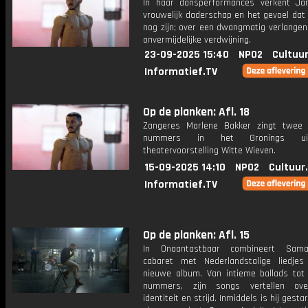
In haar dansperformances verkent Jan
vrouwelijk daderschap en het gevoel dat
nog zijn; over een dwangmatig verlangen
onvermijdelijke verdwijning.
23-09-2025 15:40
NPO2
Cultuur
Informatief.TV
Op de planken: Afl. 18
Zangeres Marlene Bakker zingt twee 
nummers in het Gronings ui
theatervoorstelling Witte Wieven.
15-09-2025 14:10
NPO2
Cultuur
Informatief.TV
Op de planken: Afl. 15
In Onaantastbaar combineert Sam
cabaret met Nederlandstalige liedjes
nieuwe album. Van intieme ballads tot 
nummers, zijn songs vertellen over
identiteit en strijd. Inmiddels is hij gesta