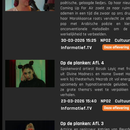
poëtische, gelaagde liedjes. Op haar ni
Coming Up For Air zoekt ze naar rui
ademen in een tijd die zwaar op ons dru
haar Marokkaanse roots vervlecht ze alt
pop met Arabische poëzie en ki
onconventionele melodieën om de p
werkelijkheid te verbeelden.
30-03-2026 15:25
NPO2
Cultuur
Informatief.TV
Op de planken: Afl. 4
Spokenword artiest Basak Layiç met f
uit Divine Madness en Home Sweet H
werk bij theaterhuis Mezrab zit vol energ
upcomedy en hypnotiserende geluiden
ze grote thema's weet te verpakken 
verhalen.
23-03-2026 15:40
NPO2
Cultuur
Informatief.TV
Op de planken: Afl. 3
Actrice en regisseur Katrien van Beurd