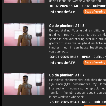
gezin tijdens de Tweede Wereldoorlog.
10-07-2025 15:40
NPO2
Cultuur
Informatief.TV
Op de planken: Afl. 8
De voorstelling Voor altijd en altijd en
altijd van Het NUT. Greg Nottrot en Fl
spelen in een voorstelling over hun bruil
grenzen tussen werkelijkheid en fictie n
theater, maar in een heuse feesttent o
van boer Peter.
03-07-2025 15:35
NPO2
Cultuur
Informatief.TV
Op de planken: Afl. 7
De Indiase theatermaker Abhishek Thapa
zijn zintuiglijke performance My Ho
Intersection in nauwe samenspraak met z
familie in Punjab. Voedsel speelt een ce
in het werk van Abhishek.
26-06-2025 15:40
NPO2
Cultuur