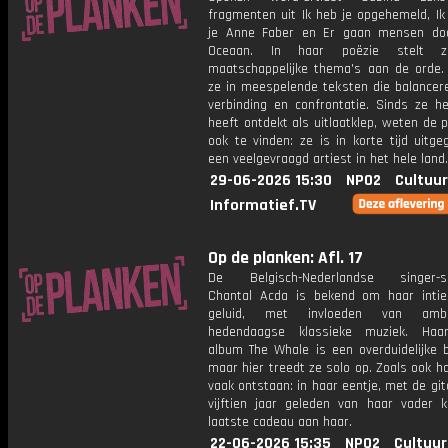
fragmenten uit Ik heb je opgehemeld, Ik
je Anne Faber en Er gaan mensen do
Oceaan. In haar poëzie stelt z
maatschappelijke thema's aan de orde.
ze in meespelende teksten die balancer
verbinding en confrontatie. Sinds ze h
heeft ontdekt als uitlaatklep, weten de 
ook te vinden: ze is in korte tijd uitge
een veelgevraagd artiest in het hele land.
29-06-2026 15:30
NPO2
Cultuur
Informatief.TV
Op de planken: Afl. 17
De Belgisch-Nederlandse singer-so
Chantal Acda is bekend om haar intie
geluid, met invloeden van amb
hedendaagse klassieke muziek. Haa
album The Whale is een overduidelijke b
maar hier treedt ze solo op. Zoals ook ha
vaak ontstaan: in haar eentje, met de git
vijftien jaar geleden van haar vader kr
laatste cadeau aan haar.
22-06-2026 15:35
NPO2
Cultuur