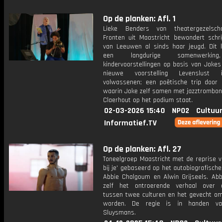
Op de planken: Afl. 1
Lieke Benders van theatergezelsc
Fronten uit Maastricht bewondert schri
van Leeuwen al sinds haar jeugd. Dit l
een langdurige samenwerkin
kindervoorstellingen op basis van Jokes
nieuwe voorstelling Levenslust
volwassenen; een poëtische trip door 
waarin Joke zelf samen met jazztrombon
Claerhout op het podium staat.
02-03-2026 15:40
NPO2
Cultuur
Informatief.TV
Op de planken: Afl. 27
Toneelgroep Maastricht met de reprise van
bij je' gebaseerd op het autobiografisch
Abbie Chalgoum en Alwin Grijseels. Abbi
zelf het ontroerende verhaal over 
tussen twee culturen en het gevecht om 
worden. De regie is in handen va
Sluysmans.