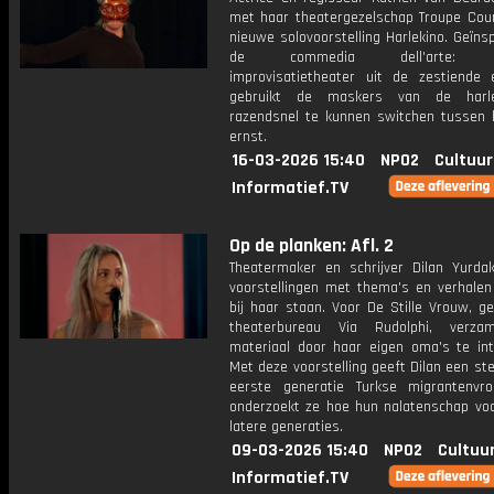
met haar theatergezelschap Troupe Cou
nieuwe solovoorstelling Harlekino. Geïns
de commedia dell'arte: Ita
improvisatietheater uit de zestiende
gebruikt de maskers van de harl
razendsnel te kunnen switchen tussen
ernst.
16-03-2026 15:40
NPO2
Cultuur
Informatief.TV
Op de planken: Afl. 2
Theatermaker en schrijver Dilan Yurda
voorstellingen met thema's en verhalen 
bij haar staan. Voor De Stille Vrouw, g
theaterbureau Via Rudolphi, verza
materiaal door haar eigen oma's te int
Met deze voorstelling geeft Dilan een s
eerste generatie Turkse migrantenv
onderzoekt ze hoe hun nalatenschap voor
latere generaties.
09-03-2026 15:40
NPO2
Cultuu
Informatief.TV