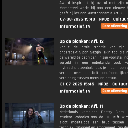
Award inspireert hij overal met zijn o
Momenteel werkt hij aan een nieuwe 
geeft hij les aan kunstacademie ArtEZ.
07-08-2025 15:40
NPO2
Cultuur
Informatief.TV
Op de planken: Afl. 12
Vanuit de orale traditie van zijn 
onderzoekt Sîpan Sezgin Tekin taal als 
de wereld te begrijpen. In zijn voorstellin
verteld in een onbekende taal, v
mythische steenbok, Ibex, je mee in een
verhaal over identiteit, onafhankelijkh
verbinding tussen mens en natuur.
31-07-2025 15:45
NPO2
Cultuur
Informatief.TV
Op de planken: Afl. 11
Nederlands kampioen Poetry Slam
student Robotica aan de TU Delft Wi
slaat moeiteloos een brug tussen 
techniek, rationeel en emotioneel. Zijn dua