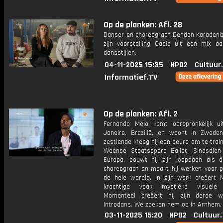
Op de planken: Afl. 28
Danser en choreograaf Denden Karadeniz
zijn voorstelling Oasis uit een mix aa
dansstijlen.
04-11-2025 15:35
NPO2
Cultuur
Informatief.TV
Op de planken: Afl. 2
Fernando Melo komt oorspronkelijk u
Janeiro, Brazilië, en woont in Zweden
zestiende kreeg hij een beurs om te train
Weense Staatsopera Ballet. Sindsdien 
Europa, bouwt hij zijn loopbaan als 
choreograaf en maakt hij werken voor p
de hele wereld. In zijn werk creëert 
krachtige vaak mystieke visuele 
Momenteel creëert hij zijn derde w
Introdans. We zoeken hem op in Arnhem.
03-11-2025 15:20
NPO2
Cultuur