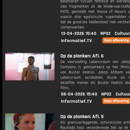
balanceren tussen fantasie en werkelij
zien fragmenten uit de kindervoorstelli
PATS, gemaakt met House of Nouws uit
waarin drie egoïstische superhelden 
dat de grootste heldendaad niet vechten
samenwerken.
13-04-2026 15:40
NPO2
Cultuur
Informatief.TV
Op de planken: Afl. 6
De voorstelling Lebensraum van Jak
Company is geïnspireerd op het filmi
van Buster Keaton. Jakop Ahlbom ve
Lebensraum acrobatiek, illusie en
dezelfde manier als Buster Keaton dee
films.
06-04-2026 15:40
NPO2
Cultuu
Informatief.TV
Op de planken: Afl. 5
Als grensverleggende, activistische art
Roufaida haar veranderende blik op de 