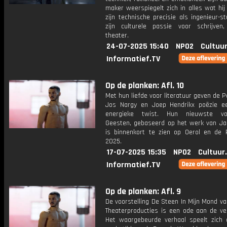
maker weerspiegelt zich in alles wat hij
zijn technische precisie als ingenieur-s
zijn culturele passie voor schrijven
theater.
24-07-2025 15:40
NPO2
Cultuur
Informatief.TV
Op de planken: Afl. 10
Met hun liefde voor literatuur geven de 
Jos Nargy en Joep Hendrikx poëzie ee
energieke twist. Hun nieuwste voor
Geesten, gebaseerd op het werk van Jac
is binnenkort te zien op Oerol en de 
2025.
17-07-2025 15:35
NPO2
Cultuur
Informatief.TV
Op de planken: Afl. 9
De voorstelling De Steen In Mijn Mond v
Theaterproducties is een ode aan de ver
Het waargebeurde verhaal speelt zich 