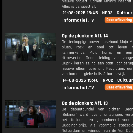
nieuwe project: Saman Amini's Integrati
Alles is perspectief.
21-08-2025 15:45
NPO2
Cultuur
Informatief.TV
Op de planken: Afl. 14
De tienkoppige powerhouseband Mojo M
blues, rock en soul tot leven 
kenmerkende Mojo horns en een 
ritmesectie. Onder leiding van zang
Duprix keren ze na een paar jaar teru
nieuwe album Love and Revolution, een
van hun energieke balls & horns-stijl.
14-08-2025 15:40
NPO2
Cultuur
Informatief.TV
Op de planken: Afl. 13
De debuutbundel van dichter De
'Bokman' werd lovend ontvangen, vert
het Italiaans en genomineerd voor
Buddingh-prijs. Als voormalig stadsdi
Rotterdam en winnaar van de Van Da