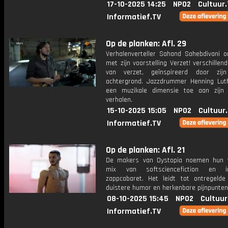
17-10-2025 14:25
NPO2
Cultuur
Informatief.TV
Op de planken: Afl. 29
Verhalenverteller Sahand Sahebdivani o
met zijn voorstelling Verzet! verschille
van verzet, geïnspireerd door zijn
achtergrond. Jazzdrummer Henning Lut
een muzikale dimensie toe aan zijn 
verhalen.
15-10-2025 15:05
NPO2
Cultuur
Informatief.TV
Op de planken: Afl. 21
De makers van Dystopia noemen hun 
mix van softsciencefiction en int
zappcabaret. Het leidt tot ontregelde 
duistere humor en herkenbare pijnpunten
08-10-2025 15:45
NPO2
Cultuur
Informatief.TV