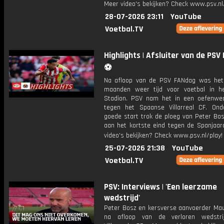
Meer video's bekijken? Check www.psv.nl/
28-07-2026 23:11
YouTube
Voetbal.TV
Highlights | Afsluiter van de PS
⚽️
Na afloop van de PSV FANdag was he
maanden weer tijd voor voetbal in he
Stadion. PSV nam het in een oefenwed
tegen het Spaanse Villarreal CF. On
goede start trok de ploeg van Peter Bos
aan het kortste eind tegen de Spanjaar
video's bekijken? Check www.psv.nl/play!
25-07-2026 21:38
YouTube
Voetbal.TV
PSV: Interviews | 'Een leerzame
wedstrijd'
Peter Bosz en kersverse aanvoerder Mau
na afloop van de verloren wedstri