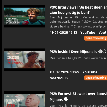
PSV: Interviews | 'Je best doen e
zien hoe gretig je bent'
Sven Mijnans en Gino Verhulst na de
oefenwedstrijd tegen Raków Częstoch
video's bekijken? Check www.psv.nl/play!
11-07-2026 15:13
YouTube
Voet
PSV: Inside | Sven Mijnans is 🔴⚪️
Meer video's bekijken? Check www.psv.nl/
07-07-2026 18:49
YouTube
Voetbal.TV
PSV: Earnest Stewart over koms
Mijnans 🗣️
Voor PSV is Mijnans de eerste verste