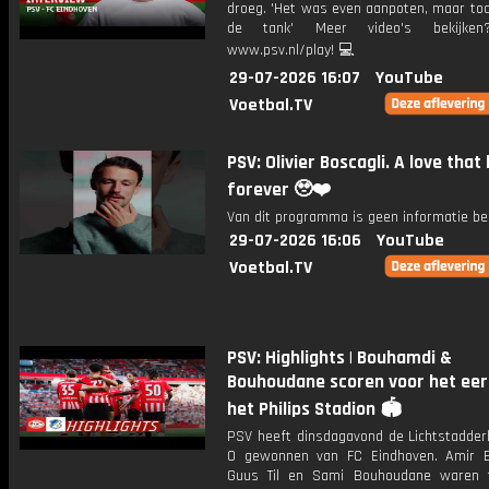
droeg. 'Het was even aanpoten, maar toc
de tank' Meer video's bekijken
www.psv.nl/play! 💻
29-07-2026 16:07
YouTube
Voetbal.TV
PSV: Olivier Boscagli. A love that 
forever 🥹❤️
Van dit programma is geen informatie be
29-07-2026 16:06
YouTube
Voetbal.TV
PSV: Highlights | Bouhamdi &
Bouhoudane scoren voor het eer
het Philips Stadion 🏟️
PSV heeft dinsdagavond de Lichtstadder
0 gewonnen van FC Eindhoven. Amir 
Guus Til en Sami Bouhoudane waren t