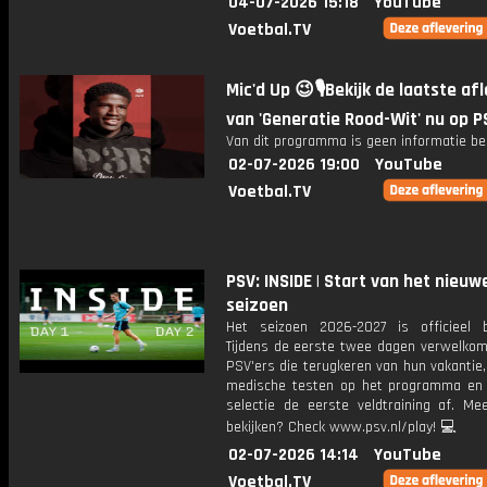
04-07-2026 15:18
YouTube
Voetbal.TV
Mic'd Up 😉🎙️Bekijk de laatste af
van 'Generatie Rood-Wit' nu op P
Van dit programma is geen informatie be
02-07-2026 19:00
YouTube
Voetbal.TV
PSV: INSIDE | Start van het nieuw
seizoen
Het seizoen 2026-2027 is officieel 
Tijdens de eerste twee dagen verwelko
PSV'ers die terugkeren van hun vakantie
medische testen op het programma en
selectie de eerste veldtraining af. Mee
bekijken? Check www.psv.nl/play! 💻
02-07-2026 14:14
YouTube
Voetbal.TV