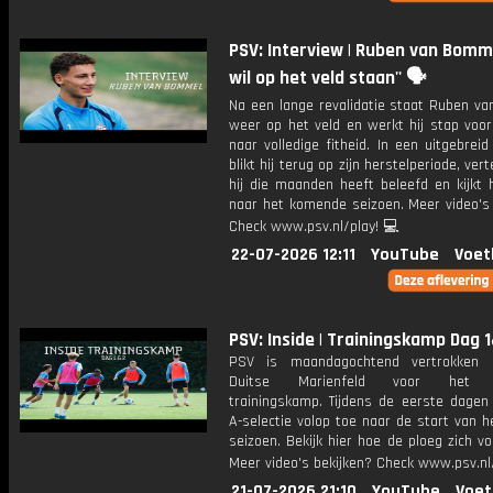
PSV: Interview | Ruben van Bomme
wil op het veld staan'' 🗣️
Na een lange revalidatie staat Ruben v
weer op het veld en werkt hij stap voor
naar volledige fitheid. In een uitgebreid
blikt hij terug op zijn herstelperiode, vert
hij die maanden heeft beleefd en kijkt h
naar het komende seizoen. Meer video's 
Check www.psv.nl/play! 💻
22-07-2026 12:11
YouTube
Voet
PSV: Inside | Trainingskamp Dag 
PSV is maandagochtend vertrokken 
Duitse Marienfeld voor het jaa
trainingskamp. Tijdens de eerste dagen
A-selectie volop toe naar de start van 
seizoen. Bekijk hier hoe de ploeg zich vo
Meer video's bekijken? Check www.psv.nl/
21-07-2026 21:10
YouTube
Voet