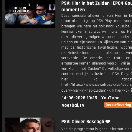
PSV: Hier in het Zuiden | EP04 G
momenten
Deze speciale aflevering van Hier in h
staat al een tijd op PSV Play, maar voo
brengen we hem nu ook naar YouTube. Z
kennismaken met wat wij maken op PSV
deze aflevering volgen we onder ander
Obispo en zijn vader. En kijken we van di
met de historische kwalificatie, waari
als kleinste land ooit een plek op het we
veroverde. De emotie, de trots e
ernaartoe komen allemaal voorbij. Wil je
van Hier in het Zuiden? De volledige seri
content vind je exclusief op PSV Play. 
hier; <a target="_b
href="https://www.psv.nl/psv-play/sear
query=hier+in+het+zuiden">Klik hier</a> 
14-06-2026 10:25
YouTube
Voetbal.TV
PSV: Olivier Boscagli ❤️
Van dit programma is geen informatie be