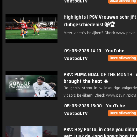
Voetbal.TV
Highlights | PSV Vrouwen schrijft
clubgeschiedenis! 🤩🏆
Meer video's bekijken? Check www.psv.nl/
09-05-2026 14:10
YouTube
Voetbal.TV
PSV: PUMA GOAL OF THE MONTH | A
brought the heat 🔥
De goals staan in willekeurige volgord
video's bekijken? Check www.psv.nl/play!
05-05-2026 15:00
YouTube
Voetbal.TV
PSV: Hey Porto, in case you didn
yet: Luuk de Jong knows how to 