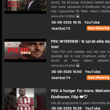
Kostić. De 33-jarige linksback tekent ee
voor twee seizoenen in Eindhoven. Hij g
met rugnummer 18. Meer video's bekijk
www.psv.nl/play! 💻
06-08-2026 18:15
YouTube
Voetbal.TV
PSV: INTERVIEW | 'Ik sprak elke d
Ivan'
“Toen PSV zich meldde, was het voor m
duidelijk dat ik naar Eindhoven wilde”, t
Kostić af. Meer video's bekijke
www.psv.nl/play! 💻
06-08-2026 16:50
YouTube
Voetbal.TV
PSV: A hunger for more. Welcom
Eindhoven, Filip ❤️🤍
Van dit programma is geen informatie be
06-08-2026 16:38
YouTube