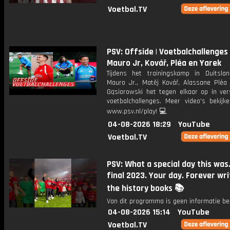
Voetbal.TV
PSV: Offside | Voetbalchallenges
Mauro Jr, Kovář, Pléa en Yarek
Tijdens het trainingskamp in Duitsl
Mauro Jr., Matěj Kovář, Alassane Pléa
Gąsiorowski het tegen elkaar op in vers
voetbalchallenges. Meer video's bekijk
www.psv.nl/play! 💻
04-08-2026 18:29
YouTube
Voetbal.TV
PSV: What a special day this was
final 2023. Your day. Forever wri
the history books 📚
Van dit programma is geen informatie be
04-08-2026 15:14
YouTube
Voetbal.TV