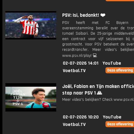
PSV: Isi, bedankt! ❤️
PSV heeft met FC Bayern M
overeenstemming bereikt over de tra
Ismael Saibari. De 25-jarige middenveld
een contract voor vijf seizoenen bij 
grootmacht. Voor PSV betekent de ove
recordtransfer. Meer video's bekijk
www.psv.nl/play! 💻
02-07-2026 14:01
YouTube
Voetbal.TV
Joël, Fabian en Tijn maken offici
stap naar PSV 1 🙏
Meer video's bekijken? Check www.psv.nl/
02-07-2026 10:20
YouTube
Voetbal.TV