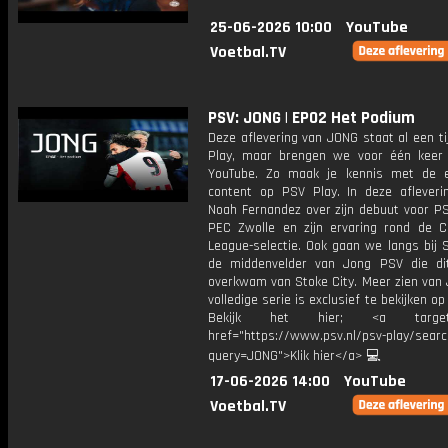
25-06-2026 10:00
YouTube
Voetbal.TV
PSV: JONG | EP02 Het Podium
Deze aflevering van JONG staat al een t
Play, maar brengen we voor één keer
YouTube. Zo maak je kennis met de e
content op PSV Play. In deze afleverin
Noah Fernandez over zijn debuut voor PS
PEC Zwolle en zijn ervaring rond de 
League-selectie. Ook gaan we langs bij S
de middenvelder van Jong PSV die di
overkwam van Stoke City. Meer zien van
volledige serie is exclusief te bekijken op
Bekijk het hier; <a target="
href="https://www.psv.nl/psv-play/sear
query=JONG">Klik hier</a> 💻
17-06-2026 14:00
YouTube
Voetbal.TV