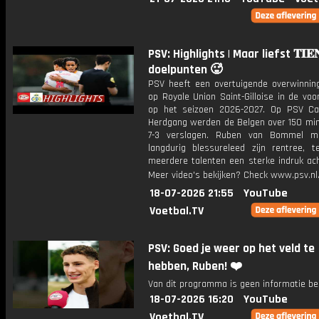
PSV: Highlights | Maar liefst 𝐓𝐈𝐄
doelpunten 🥵
PSV heeft een overtuigende overwinnin
op Royale Union Saint-Gilloise in de voo
op het seizoen 2026-2027. Op PSV C
Herdgang werden de Belgen over 150 mi
7-3 verslagen. Ruben van Bommel m
langdurig blessureleed zijn rentree, te
meerdere talenten een sterke indruk ach
Meer video's bekijken? Check www.psv.nl/
18-07-2026 21:55
YouTube
Voetbal.TV
PSV: Goed je weer op het veld te
hebben, Ruben! ❤️
Van dit programma is geen informatie be
18-07-2026 16:20
YouTube
Voetbal.TV