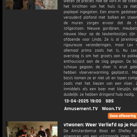
weten ze precies hoe de vork in de steel
het inrichten van het huis is ze ni
paplepel ingegoten. Een enorm gedateer
verouderd plafond met balken en steen
de muren zorgen ervoor dat de ti
stilgestaan. Nieuwe gordijnen, meube
nieuwe kleur op de keukenkastjes zijn 
afdoende voor Linda. Ze is al jarenlan
rigoureuze veranderingen, maar Lex
allemaal prima zoals het is. Nu Lex 
overstag is om het groots aan te pakken
enthousiast aan de slag gegaan. De bijl
schouw gegaan, de vloer is eruit geb
hebben vloerverwarming geplaatst. M
basis komen ze er niet uit en lopen comp
zoals met het kiezen van een vloer. 
inmiddels als een boer met kiespijn, éé
duidelijk: ze hebben dringend hulp nodig.
13-04-2025 19:00
SBS
Amusement.TV
Woon.TV
vtwonen: Weer Verliefd op je Hui
De Amsterdamse Boaz en Shelley zij
eigenaren van een vrijstaande jaren 70