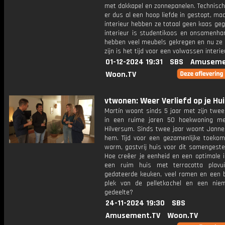
met dakkapel en zonnepanelen. Technisch
er dus al een hoop liefde in gestopt, ma
interieur hebben ze totaal geen kaas ge
interieur is studentikoos en onsamenha
hebben veel meubels gekregen en nu ze 
zijn is het tijd voor een volwassen interie
01-12-2024 19:31
SBS
Amuseme
Woon.TV
vtwonen: Weer Verliefd op je Hui
Martín woont sinds 5 jaar met zijn twee
in een ruime jaren 50 hoekwoning me
Hilversum. Sinds twee jaar woont Jannek
hem. Tijd voor een gezamenlijke toekom
warm, gastvrij huis voor dit samengeste
Hoe creëer je eenheid en een optimale i
een ruim huis met terracotta plavu
gedateerde keuken, veel ramen en een 
plek van de pelletkachel en een nie
gedeelte?
24-11-2024 19:30
SBS
Amusement.TV
Woon.TV