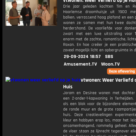
vtwonen: Weer Verliefd op je Hui
Drie jaar geleden kochten Tim en R
Haarlemse droomhuisje uit 1900 me
balken, verrassend hoog plafond en een p
wonen ze samen met hun twee dochte
herdershond. De voorliefde voor donke
zwart met een luxe uitstraling voor 
enorm met de zachte, romantische, licht
Roxan. En hoe creëer je een praktische 
zoveel mogelijk licht en opbergruimte in d
29-09-2024 18:57
SBS
Amusement.TV
Woon.TV
vtwonen: Weer Verliefd o
Huis
Joram en Desiree wonen met dochter
een 2-onder-1-kapwoning in Terheijden. 
als een blok voor de bijzondere element
de ronde muur en de grote raampartije
huis. Deze creatievelingen experimen
kleur en hobbyen erop los, maar het lei
onsamenhangend, rommelig geheel. Alle
de vloer staan ze lijnrecht tegenover el