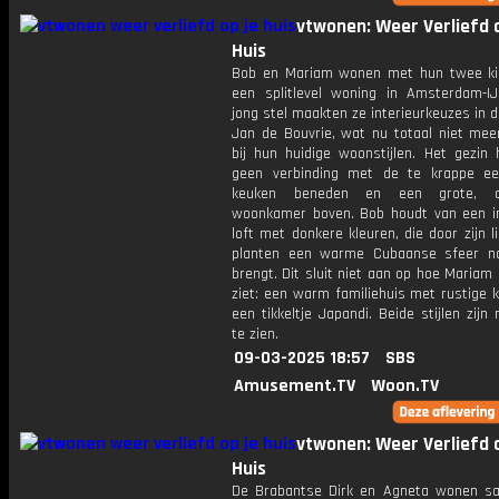
vtwonen: Weer Verliefd o
Huis
Bob en Mariam wonen met hun twee ki
een splitlevel woning in Amsterdam-IJ
jong stel maakten ze interieurkeuzes in de
Jan de Bouvrie, wat nu totaal niet meer
bij hun huidige woonstijlen. Het gezin 
geen verbinding met de te krappe e
keuken beneden en een grote, o
woonkamer boven. Bob houdt van een in
loft met donkere kleuren, die door zijn l
planten een warme Cubaanse sfeer n
brengt. Dit sluit niet aan op hoe Mariam
ziet: een warm familiehuis met rustige 
een tikkeltje Japandi. Beide stijlen zijn 
te zien.
09-03-2025 18:57
SBS
Amusement.TV
Woon.TV
vtwonen: Weer Verliefd o
Huis
De Brabantse Dirk en Agneta wonen 