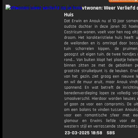
vtwonen: Weer Verliefd o
Huis
Dat Erwin en Anouk nu al 10 jaar same
oudste dochter in deze jaren 30 hoek
Castricum wonen, voelt voor hen nog alti
droom. Het karakteristieke huis heeft u
de weilanden en is omringd door boss
tuin scharrelen kippen, de pruime
geoogst uit eigen tuin, de twee hondjes
rond... Van buiten klopt het plaatje hele
binnen zitten ze met de gebakken p
grootste struikelpunt is de keuken. Erw
van het gezin, ziet graag een nieuwe l
en wil de muur eruit, maar Anouk vindt
spannend. En wat betreft de inrichti
benedenverdieping lopen ze volledig va
smaakverschil. Hierdoor worden keuzes u
of gaan ze voor een compromis. De uit
om een balans te vinden tussen Anouks
voor een romantische sfeer met een
glamour en Erwins liefde voor de 
western stijl en verrassende statements
23-03-2025 18:58
SBS