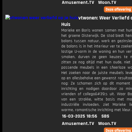
Amusement.TV
Woon.TV
vtwonen: Weer Verliefd o
Huis
Marieke en Boris wonen samen met hun
het groene Oisterwijk. De stad biedt hen
balans tussen natuur, werk en gezinsle
de balans is in het interieur ver te zoeke
lastige U-vorm in de woning en hun vers
smaken, durven ze geen keuzes te 
zitten ze nog altijd met hun oude, niet 
passende meubels in een sfeerloze w
Het zoeken naar de juiste meubels leve
op en allesbehalve een gewenst resultaa
nog: Ze schamen zich op dit moment
inrichting en nodigen daardoor zo min
vrienden of collega&#39;s uit. Waar Bo
van een strakke, witte basis met m
industriële invloeden, ziet Marieke l
warme, romantische inrichting met kleur.
16-03-2025 18:56
SBS
Amusement.TV
Woon.TV