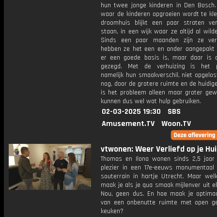
hun twee jonge kinderen in Den Bosch.
waar de kinderen opgroeien wordt te kle
droomhuis blijkt een paar straten ve
staan, in een wijk waar ze altijd al wil
Sinds een paar maanden zijn ze ver
hebben ze het een en ander aangepakt
er een goede basis is, maar daar is 
gezegd. Met de verhuizing is het p
namelijk hun smaakverschil, niet opgelos
nog, door de grotere ruimte en de huidi
is het probleem alleen maar groter gew
kunnen dus wel wat hulp gebruiken.
02-03-2025 19:30
SBS
Amusement.TV
Woon.TV
vtwonen: Weer Verliefd op je Hui
Thomas en Ilona wonen sinds 2,5 jaar
plezier in een 17e-eeuws monumentaal
souterrain in hartje Utrecht. Maar wel
maak je als je qua smaak mijlenver uit el
Nou, geen dus. En hoe maak je optimaa
van een onbenutte ruimte met open g
keuken?