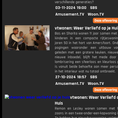
verschillende generaties?
03-11-2024 19:00
SBS
Amusement.TV
Woon.TV
vtwonen: Weer Verliefd op je Hui
Bas en Sharita wonen 11 jaar samen met
kinderen in een compacte rijtjeswoni
jaren 50 in het hart van Amersfoort. On
pogingen waaronder een uitbouw va
geleden met een grotere keuken, nieuwe
nieuwe inboedel, blijft het mede door 
lambrisering een sfeerloos en kleurloos 
is vanuit beide behoefte aan meer perso
in het interieur wat nu totaal ontbreekt.
27-10-2024 18:57
SBS
Amusement.TV
Woon.TV
vtwonen: Weer Verliefd o
Huis
Remon en Lesley wonen samen met 
zoons in een twee-onder-een-kapwoning i