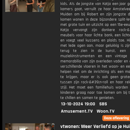
kids. Als de jongste van Katja een jaar 
kamers gaat, verruilt ze haar Amstelvee
Muiden om bij Robert en zijn jongste d
komen wonen in deze bijzondere split-le
met grote tuin en uitzicht op een 15e-ee
Katja vervangt zijn donkere rock-&#
meubels voor haar lichte bank, een lich
en voegt veel kussens en plaids toe. Hi
met lede ogen aan, maar gelukkig is zijn
terug te zien in de kunst, een ko
muziekinstrumenten en een vintage 
memorabilia van zijn overleden vader en
verschillende vloeren in het woon- en e
helpen niet om de inrichting als een mo
te krijgen, maar er is ook geen groter
tussen zijn rock-&#39;n-roll en haar rel
stijl. Het moet een familiehuis worden 
kinderen graag naar toe komen om bij t
te chillen en samen te genieten.
13-10-2024 19:00
SBS
Amusement.TV
Woon.TV
vtwonen: Weer Verliefd op je Hui