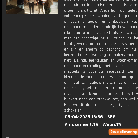
met Airbnb in Landsmeer. Het is voo
droom die uitkomt. Anderhalf jaar geled
vol energie de woning zelf gaan re
strippen, omgooien en ombouwen. Het
een paar maanden eindelijk bewoonba
elke dag knijpen zichzelf als ze wakk
met het prachtige, vrije uitzicht. Ze h
hard gewerkt om een mooie basis neer 
en zijn er enorm op gebrand om nu 
keuzes in de afwerking te maken, maar 
niet. De hal, leefkeuken en woonkamer
één open verbinding met elkaar en nie
meubels is optimaal ingedeeld. Een 
kleur op de muur, staaltjes behang op h
en tijdelijke meubels maken het er niet 
op. Shelley wil in iedere ruimte een w
ervaren, vol kleur en prints, terwijl B
hunkert naar een strakke loft, dan wel 
Het wordt dan nu eindelijk tijd om h
schakelen.
06-04-2025 18:56
SBS
Amusement.TV
Woon.TV