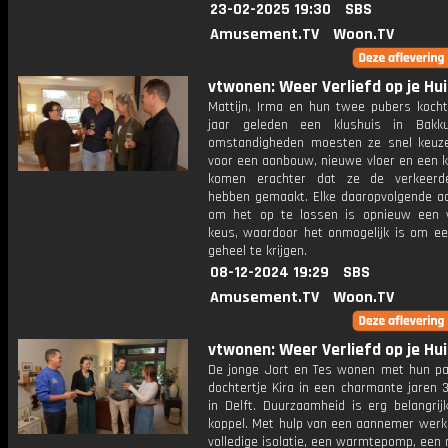
23-02-2025 19:30
SBS
Amusement.TV
Woon.TV
vtwonen: Weer Verliefd op je Hui
Mattijn, Irma en hun twee pubers koch
jaar geleden een klushuis in Bakk
omstandigheden moesten ze snel keu
voor een aanbouw, nieuwe vloer en een k
komen erachter dat ze de verkeerd
hebben gemaakt. Elke daaropvolgende a
om het op te lossen is opnieuw een 
keus, waardoor het onmogelijk is om een
geheel te krijgen.
08-12-2024 19:29
SBS
Amusement.TV
Woon.TV
vtwonen: Weer Verliefd op je Hui
De jonge Jort en Tes wonen met hun p
dochtertje Kira in een charmante jaren 
in Delft. Duurzaamheid is erg belangrij
koppel. Met hulp van een aannemer werk
volledige isolatie, een warmtepomp, een