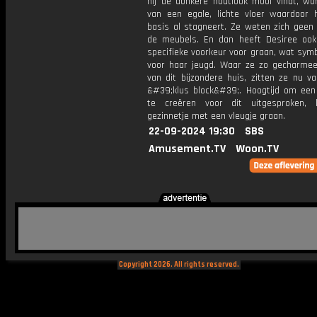
hij de donkere houtlook mooi vindt, word
van een egale, lichte vloer waardoor 
basis al stagneert. Ze weten zich geen
de meubels. En dan heeft Desiree oo
specifieke voorkeur voor graan, wat sym
voor haar jeugd. Waar ze zo gecharme
van dit bijzondere huis, zitten ze nu v
&#39;klus block&#39;. Hoogtijd om een 
te creëren voor dit uitgesproken, 
gezinnetje met een vleugje graan.
22-09-2024 19:30
SBS
Amusement.TV
Woon.TV
Copyright 2026. All rights reserved.