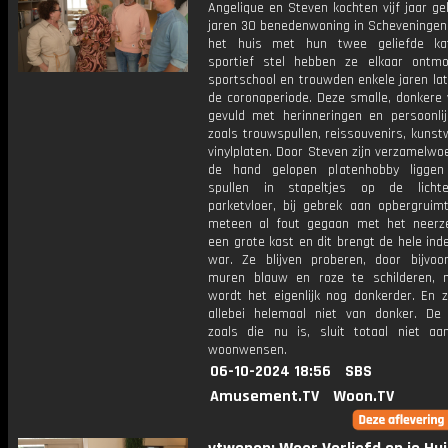
Angelique en Steven kochten vijf jaar g
jaren 30 benedenwoning in Scheveningen.
het huis met hun twee geliefde kat
sportief stel hebben ze elkaar ontm
sportschool en trouwden enkele jaren lat
de coronaperiode. Deze smalle, donkere 
gevuld met herinneringen en persoonlij
zoals trouwspullen, reissouvenirs, kuns
vinylplaten. Door Steven zijn verzamelwo
de hand gelopen platenhobby liggen
spullen in stapeltjes op de licht
parketvloer, bij gebrek aan opbergruimt
meteen al fout gegaan met het neerz
een grote kast en dit brengt de hele inde
war. Ze blijven proberen, door bijvoo
muren blauw en roze te schilderen,
wordt het eigenlijk nog donkerder. En 
allebei helemaal niet van donker. De i
zoals die nu is, sluit totaal niet aa
woonwensen.
06-10-2024 18:56
SBS
Amusement.TV
Woon.TV