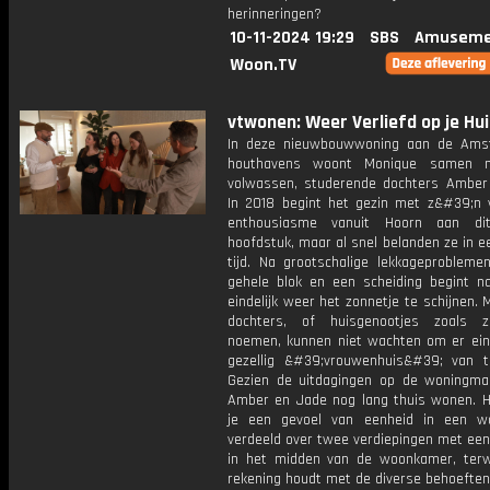
herinneringen?
10-11-2024 19:29
SBS
Amuseme
Woon.TV
vtwonen: Weer Verliefd op je Hui
In deze nieuwbouwwoning aan de Ams
houthavens woont Monique samen 
volwassen, studerende dochters Amber
In 2018 begint het gezin met z&#39;n v
enthousiasme vanuit Hoorn aan di
hoofdstuk, maar al snel belanden ze in e
tijd. Na grootschalige lekkageprobleme
gehele blok en een scheiding begint na 
eindelijk weer het zonnetje te schijnen.
dochters, of huisgenootjes zoals z
noemen, kunnen niet wachten om er eind
gezellig &#39;vrouwenhuis&#39; van 
Gezien de uitdagingen op de woningmar
Amber en Jade nog lang thuis wonen. H
je een gevoel van eenheid in een w
verdeeld over twee verdiepingen met een
in het midden van de woonkamer, terwi
rekening houdt met de diverse behoeften