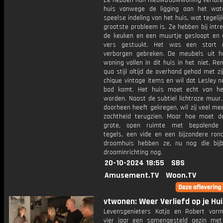
Ze hebben hun nieuwbouwwoning verlaten
huis vanwege de ligging aan het wa
speelse indeling van het huis, wat tegelijk
grootste probleem is. Ze hebben bij int
de keuken en een muurtje gesloopt en
vers gestuukt. Het was een start 
verborgen gebreken. De meubels uit h
woning vallen in dit huis in het niet. R
qua stijl altijd de overhand gehad met zi
chique vintage items en wil dat Lesley 
bod komt. Het huis moet echt van h
worden. Naast de subtiel lichtroze muur,
doorheen heeft gekregen, wil zij veel mee
zachtheid terugzien. Maar hoe moet d
grote, open ruimte met bepalende a
tegels, een vide en een bijzondere ron
droomhuis hebben ze, nu nog die bij
droominrichting nog.
20-10-2024 18:55
SBS
Amusement.TV
Woon.TV
vtwonen: Weer Verliefd op je Hui
Levensgenieters Katja en Robert vor
vier jaar een samengesteld gezin met