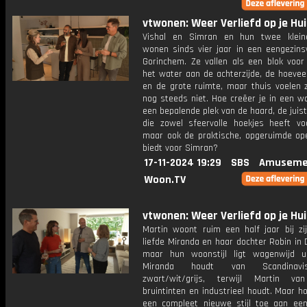
vtwonen: Weer Verliefd op je Hui
Vishal en Simran en hun twee klein
wonen sinds vier jaar in een eengezins
Gorinchem. Ze vallen als een blok voor 
het water aan de achterzijde, de hoeveel
en de grote ruimte, maar thuis voelen z
nog steeds niet. Hoe creëer je in een w
een bepalende plek van de haard, de juist
die zowel sfeervolle hoekjes heeft voo
maar ook de praktische, opgeruimde op
biedt voor Simran?
17-11-2024 19:29
SBS
Amuseme
Woon.TV
vtwonen: Weer Verliefd op je Hui
Martin woont ruim een half jaar bij zi
liefde Miranda en haar dochter Robin in
maar hun woonstijl ligt wagenwijd ui
Miranda houdt van Scandinav
zwart/wit/grijs, terwijl Martin v
bruintinten en industrieel houdt. Maar h
een compleet nieuwe stijl toe aan een