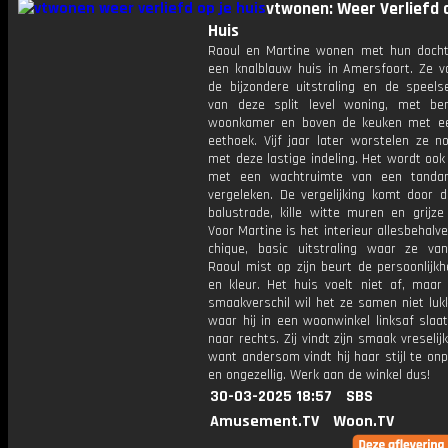
vtwonen: Weer Verliefd o
Huis
Raoul en Martine wonen met hun dochte
een knalblauw huis in Amersfoort. Ze va
de bijzondere uitstraling en de speelse
van deze split level woning, met b
woonkamer en boven de keuken met e
eethoek. Vijf jaar later worstelen ze n
met deze lastige indeling. Het wordt oo
met een wachtruimte van een tandart
vergeleken. De vergelijking komt door 
balustrade, kille witte muren en grijze
Voor Martine is het interieur allesbehalve
chique, basic uitstraling waar ze va
Raoul mist op zijn beurt de persoonlijkh
en kleur. Het huis voelt niet af, maar
smaakverschil wil het ze samen niet luk
waar hij in een woonwinkel linksaf slaat,
naar rechts. Zij vindt zijn smaak vreselijk
want andersom vindt hij haar stijl te onp
en ongezellig. Werk aan de winkel dus!
30-03-2025 18:57
SBS
Amusement.TV
Woon.TV