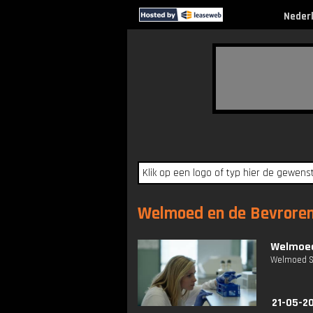
Neder
Welmoed en de Bevroren E
Welmoed 
Welmoed Sij
21-05-20