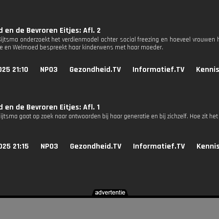
en de Bevroren Eitjes: Afl. 2
jtsma onderzoekt het verdienmodel achter social freezing en hoeveel vrouwen 
ie en Welmoed bespreekt haar kinderwens met haar moeder.
25 21:10
NPO3
Gezondheid.TV
Informatief.TV
Kennis
en de Bevroren Eitjes: Afl. 1
jtsma gaat op zoek naar antwoorden bij haar generatie en bij zichzelf. Hoe zit he
25 21:15
NPO3
Gezondheid.TV
Informatief.TV
Kennis