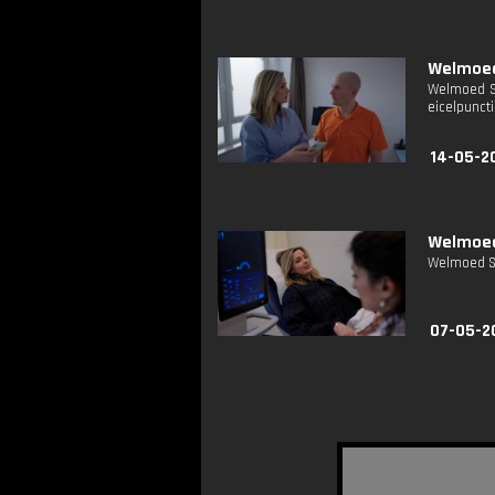
Welmoed 
Welmoed Si
eicelpunct
14-05-20
Welmoed 
Welmoed Si
07-05-20