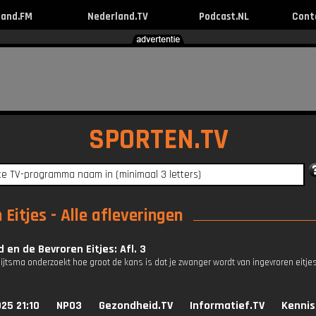
land.FM
Nederland.TV
Podcast.NL
Cont
SPORTEN.TV
itjes - Alle afleveringen
en de Bevroren Eitjes: Afl. 3
tsma onderzoekt hoe groot de kans is dat je zwanger wordt van ingevroren eitjes e
25 21:10
NPO3
Gezondheid.TV
Informatief.TV
Kennis