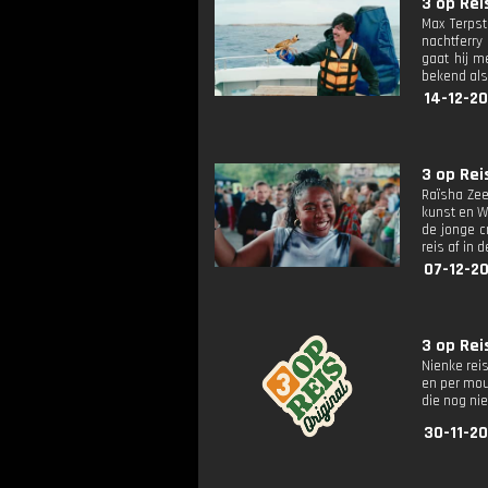
3 op Reis
Max Terpst
nachtferry
gaat hij m
bekend als
14-12-20
3 op Rei
Raïsha Zee
kunst en W
de jonge c
reis af in
07-12-2
3 op Reis
Nienke rei
en per mou
die nog ni
30-11-20