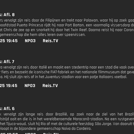
: Afl. 8
s vervolgt zijn reis door de Filipijnen en trekt naar Palawan, waar hij op zoek ga
hoofdstad Puerto Princesa rijdt hij naar Port Barton, een voormalig vissersdorp 
t Chris de zee op en snorkelt hij door het Twin Reef. Daarna reist hij naar Coron
emeenschap die hem alles leren over speervissen.
25 19:45
NPO3
Reis.TV
: Afl. 7
a vervolgt zijn reis door Italië en maakt een stedentrip naar een stad die vaak ove
r fiets en bezoekt de iconische FIAT-fabriek en het nationale filmmuseum dat geve
a. Hij sluit zijn reis af in het Juventus-stadion voor een potje Italiaans voetbal.
25 19:45
NPO3
Reis.TV
: Afl. 6
k vervolgt zijn lange reis door Brazilië, op zoek naar de ziel van het Brazil
strijd ooit en die is in het wereldberoemde Maracanã-stadion. Na een rustgeven
 het Tijuca-woud, sluit hij Rio af met de culturele feestdag São Jorge. Van daaruit 
oopt in de bijzondere gemeenschap Noiva do Cordeiro.