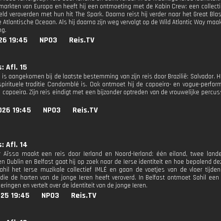
markten van Europa en heeft hij een ontmoeting met de Kabin Crew: een collecti
eld veroverden met hun hit The Spark. Daarna reist hij verder naar het Great Bla
 Atlantische Oceaan. Als hij daarna zijn weg vervolgt op de Wild Atlantic Way maak
ng.
26 19:45
NPO3
Reis.TV
: Afl. 15
 is aangekomen bij de laatste bestemming van zijn reis door Brazilië: Salvador. Hie
 spirituele traditie Candomblé is. Ook ontmoet hij de capoeira- en vogue-per
n capoeira. Zijn reis eindigt met een bijzonder optreden van de vrouwelijke perc
026 19:45
NPO3
Reis.TV
: Afl. 14
 Aïssa maakt een reis door Ierland en Noord-Ierland: één eiland, twee land
 Dublin en Belfast gaat hij op zoek naar de Ierse identiteit en hoe bepalend deze
hil het Ierse muzikale collectief IMLÉ en gaan de voetjes van de vloer tijde
die de harten van de jonge Ieren heeft veroverd. In Belfast ontmoet Sahil 
ringen en vertelt over de identiteit van de jonge Ieren.
025 19:45
NPO3
Reis.TV