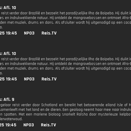
: Afl. 10
 reist verder door Brazilië en bezoekt het paradijselijke Ilha de Boipeba. Hij duikt
ties en indrukwekkende natuur. Hij ontdekt de mangrovebossen en ontmoet Afro
den met muziek, drums en dans. Als afsluiter wordt hij uitgenodigd op een cac
a.
25 19:45
NPO3
Reis.TV
: Afl. 10
 reist verder door Brazilië en bezoekt het paradijselijke Ilha de Boipeba. Hij duikt
ties en indrukwekkende natuur. Hij ontdekt de mangrovebossen en ontmoet Afro
den met muziek, drums en dans. Als afsluiter wordt hij uitgenodigd op een cac
a.
25 19:45
NPO3
Reis.TV
: Afl. 9
gelaar reist verder door Schotland en bereikt het betoverende eiland Isle of M
amenleeft met het land en de dieren. Een geoloog neemt haar mee naar indruk
en spotten. Met een mariene bioloog snorkelt Raïsha door mysterieuze kelpbos
derwaterwoud.
25 19:45
NPO3
Reis.TV