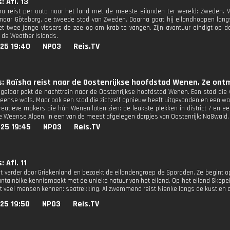
: Afl. 13
ra reist per auto naar het land met de meeste eilanden ter wereld: Zweden. V
 naar Göteborg, de tweede stad van Zweden. Daarna gaat hij eilandhoppen lan
et twee jonge vissers de zee op om krab te vangen. Zijn avontuur eindigt op 
 de Weather Islands.
25 19:40
NPO3
Reis.TV
s: Raïsha reist naar de Oostenrijkse hoofdstad Wenen. Ze ont
gelaar pakt de nachttrein naar de Oostenrijkse hoofdstad Wenen. Een stad die
eense wals. Maar ook een stad die zichzelf opnieuw heeft uitgevonden en een 
reatieve makers die hún Wenen laten zien: de leukste plekken in district 7 en ee
 de Weense Alpen, in een van de meest afgelegen dorpjes van Oostenrijk: Naßwald.
025 19:45
NPO3
Reis.TV
: Afl. 11
st verder door Griekenland en bezoekt de eilandengroep de Sporaden. Ze begint o
ntainbike kennismaakt met de unieke natuur van het eiland. Op het eiland Skopelos
et veel mensen kennen: seatrekking. Al zwemmend reist Nienke langs de kust en
25 19:50
NPO3
Reis.TV