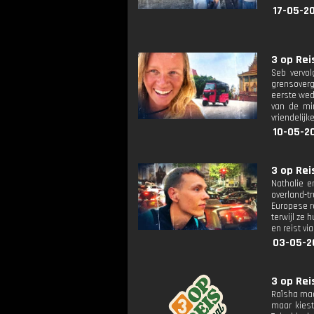
17-05-2
3 op Reis
Seb vervol
grensoverg
eerste wed
van de min
vriendelijk
10-05-2
3 op Reis
Nathalie 
overland-t
Europese ro
terwijl ze
en reist vi
03-05-2
3 op Reis
Raïsha maa
maar kiest