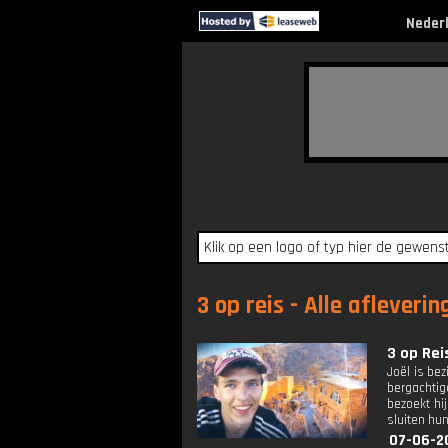
Neder
3 op reis - Alle afleveri
3 op Reis
Joël is be
bergachtig
bezoekt hi
sluiten hu
07-06-2