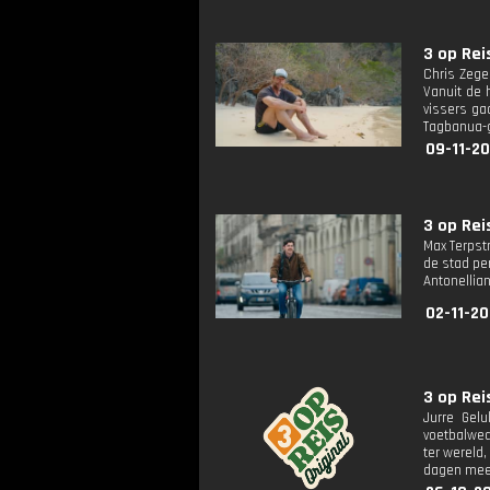
3 op Reis
Chris Zeger
Vanuit de 
vissers gaa
Tagbanua-g
09-11-20
3 op Reis
Max Terpstr
de stad pe
Antonellian
02-11-20
3 op Reis
Jurre Gelu
voetbalwed
ter wereld,
dagen meel