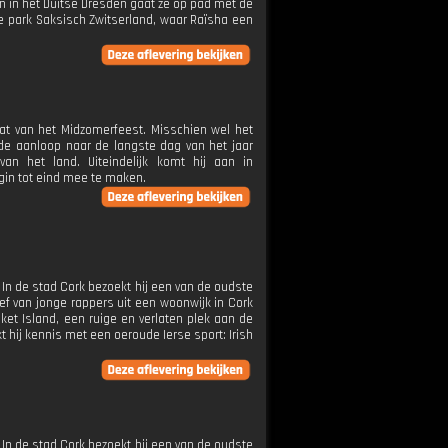
 in het Duitse Dresden gaat ze op pad met de
le park Saksisch Zwitserland, waar Raïsha een
mat van het Midzomerfeest. Misschien wel het
 de aanloop naar de langste dag van het jaar
an het land. Uiteindelijk komt hij aan in
in tot eind mee te maken.
t. In de stad Cork bezoekt hij een van de oudste
ef van jonge rappers uit een woonwijk in Cork
sket Island, een ruige en verlaten plek aan de
t hij kennis met een oeroude Ierse sport: Irish
t. In de stad Cork bezoekt hij een van de oudste