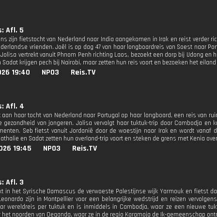
: Afl. 5
ens zijn fietstocht van Nederland naar India aangekomen in Irak en reist verder ri
ederlandse vrienden. Joël is op dag 47 van haar longboardreis van Soest naar Po
 Jolisa vertrekt vanuit Phnom Penh richting Laos, bezoekt een dorp bij Udong en 
 Sadat krijgen pech bij Nairobi, maar zetten hun reis voort en bezoeken het eila
026 19:40
NPO3
Reis.TV
: Afl. 4
t aan haar tocht van Nederland naar Portugal op haar longboard, een reis van r
 gezondheid van jongeren. Jolisa vervolgt haar tuktuk-trip door Cambodja en k
nten. Seb fietst vanuit Jordanië door de woestijn naar Irak en wordt vanaf d
athalie en Sadat zetten hun overland-trip voort en steken de grens met Kenia over
026 19:45
NPO3
Reis.TV
: Afl. 3
t in het Syrische Damascus de verwoeste Palestijnse wijk Yarmouk en fietst daa
Leonardo zijn in Montpellier voor een belangrijke wedstrijd en reizen vervolge
aar wereldreis per tuktuk en is inmiddels in Cambodja, waar ze een nieuwe tuk
r het noorden van Oeganda, waar ze in de regio Karamoja de Ik-gemeenschap ontm