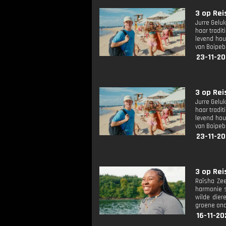
3 op Reis
Jurre Geluk
haar tradi
levend hou
van Boipeb
23-11-20
3 op Reis
Jurre Geluk
haar tradi
levend hou
van Boipeb
23-11-20
3 op Reis
Raïsha Zee
harmonie s
wilde dier
groene on
16-11-20