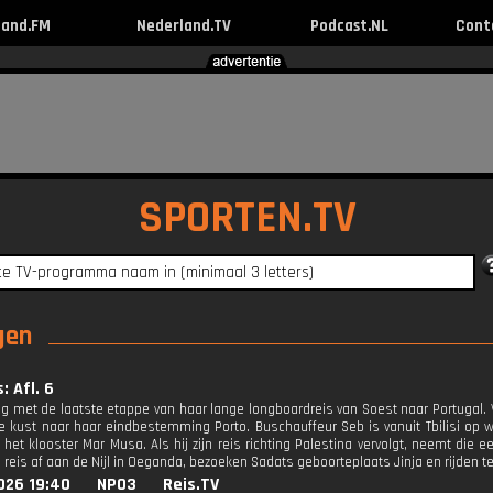
land.FM
Nederland.TV
Podcast.NL
Cont
SPORTEN.TV
ngen
: Afl. 6
zig met de laatste etappe van haar lange longboardreis van Soest naar Portugal
e kust naar haar eindbestemming Porto. Buschauffeur Seb is vanuit Tbilisi op weg
j het klooster Mar Musa. Als hij zijn reis richting Palestina vervolgt, neemt d
n reis af aan de Nijl in Oeganda, bezoeken Sadats geboorteplaats Jinja en rijden 
026 19:40
NPO3
Reis.TV