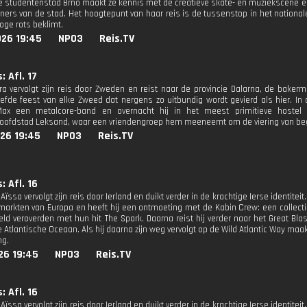
e studentenstad Brno maakt ze kennis met de creatieve skate- en muziekscene en
ners van de stad. Het hoogtepunt van haar reis is de tussenstop in het nationa
oge rots beklimt.
026 19:45
NPO3
Reis.TV
: Afl. 17
ra vervolgt zijn reis door Zweden en reist naar de provincie Dalarna, de baker
efde feest van elke Zweed dat nergens zo uitbundig wordt gevierd als hier. In
ax een metalcore-band en overnacht hij in het meest primitieve hostel v
ofdstad Leksand, waar een vriendengroep hem meeneemt om de viering van beg
26 19:45
NPO3
Reis.TV
: Afl. 16
Aïssa vervolgt zijn reis door Ierland en duikt verder in de krachtige Ierse identitei
markten van Europa en heeft hij een ontmoeting met de Kabin Crew: een collecti
eld veroverden met hun hit The Spark. Daarna reist hij verder naar het Great Bla
 Atlantische Oceaan. Als hij daarna zijn weg vervolgt op de Wild Atlantic Way maak
ng.
26 19:45
NPO3
Reis.TV
: Afl. 16
Aïssa vervolgt zijn reis door Ierland en duikt verder in de krachtige Ierse identitei