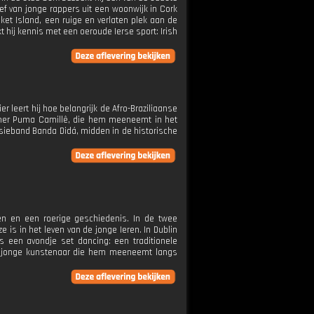
ef van jonge rappers uit een woonwijk in Cork
sket Island, een ruige en verlaten plek aan de
t hij kennis met een oeroude Ierse sport: Irish
r leert hij hoe belangrijk de Afro-Braziliaanse
former Puma Camillê, die hem meeneemt in het
ussieband Banda Didá, midden in de historische
en en een roerige geschiedenis. In de twee
 is in het leven van de jonge Ieren. In Dublin
ns een avondje set dancing: een traditionele
een jonge kunstenaar die hem meeneemt langs