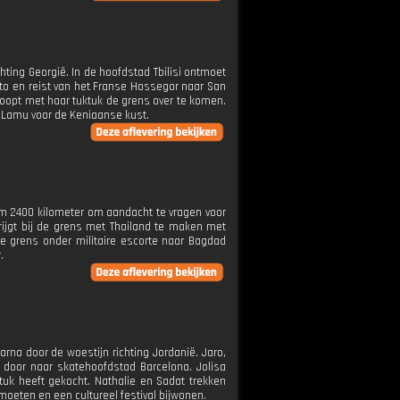
chting Georgië. In de hoofdstad Tbilisi ontmoet
rto en reist van het Franse Hossegor naar San
hoopt met haar tuktuk de grens over te komen.
nd Lamu voor de Keniaanse kust.
uim 2400 kilometer om aandacht te vragen voor
rijgt bij de grens met Thailand te maken met
e grens onder militaire escorte naar Bagdad
.
rna door de woestijn richting Jordanië. Jaro,
ns door naar skatehoofdstad Barcelona. Jolisa
tuk heeft gekocht. Nathalie en Sadat trekken
oeten en een cultureel festival bijwonen.