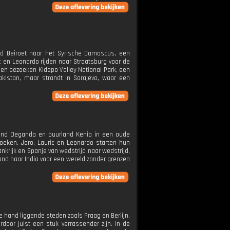
tad Beiroet naar het Syrische Damascus, een
c en Leonardo rijden naar Straatsburg voor de
 en bezoeken Kidepo Valley National Park, een
akistan, maar strandt in Sarajevo, waar een
and Oeganda en buurland Kenia in een oude
zoeken. Jaro, Lauric en Leonardo starten hun
ankrijk en Spanje van wedstrijd naar wedstrijd,
and naar India voor een wereld zonder grenzen
hand liggende steden zoals Praag en Berlijn,
oor juist een stuk verrassender zijn. In de