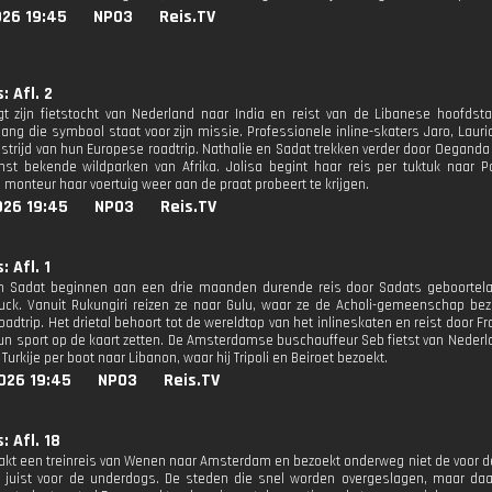
026 19:45
NPO3
Reis.TV
: Afl. 2
gt zijn fietstocht van Nederland naar India en reist van de Libanese hoofds
ang die symbool staat voor zijn missie. Professionele inline-skaters Jaro, Lauri
strijd van hun Europese roadtrip. Nathalie en Sadat trekken verder door Oeganda
st bekende wildparken van Afrika. Jolisa begint haar reis per tuktuk naar P
e monteur haar voertuig weer aan de praat probeert te krijgen.
026 19:45
NPO3
Reis.TV
: Afl. 1
en Sadat beginnen aan een drie maanden durende reis door Sadats geboortel
ruck. Vanuit Rukungiri reizen ze naar Gulu, waar ze de Acholi-gemeenschap be
adtrip. Het drietal behoort tot de wereldtop van het inlineskaten en reist door Fr
 hun sport op de kaart zetten. De Amsterdamse buschauffeur Seb fietst van Nederl
a Turkije per boot naar Libanon, waar hij Tripoli en Beiroet bezoekt.
026 19:45
NPO3
Reis.TV
: Afl. 18
kt een treinreis van Wenen naar Amsterdam en bezoekt onderweg niet de voor de 
 juist voor de underdogs. De steden die snel worden overgeslagen, maar daard