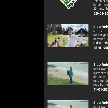
Tsjechisch
jonge inwo
25 meter h
25-01-2
3 op Reis
Max Terpst
meest geli
ontmoet M
Midzomerho
18-01-20
3 op Reis
Sahil Amar 
overdekte 
die de wer
rand van de
road bowli
11-01-20
3 op Reis
Sahil Amar 