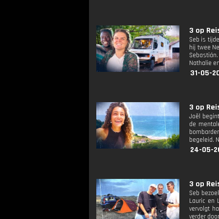
3 op Reis
Seb is tijd
hij twee N
Sebastián.
Nathalie en
31-05-2
3 op Reis
Joël begin
de mentale
bombardeme
begeleid. N
24-05-2
3 op Reis
Seb bezoek
Lauric en 
vervolgt h
verder doo