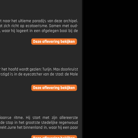
at naar het ultieme paradijs van deze archipel.
dat zich richt op ecotoerisme. Samen met oud-
, waar hij logeert in een afgelegen baai bij de
r het hoofd wordt gezien: Turijn. Max doorkruist
stigd is in de eyecatcher van de stad: de Mole
iaanse ritme. Hij start met zijn allereerste
de stop in het grootste stedelijke regenwoud
trekt Jurre het binnenland in, waar hij een paar