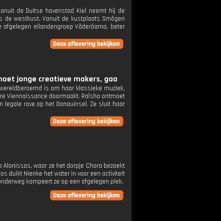
anuit de Duitse havenstad Kiel neemt hij de
gs de westkust. Vanuit de kustplaats Smögen
de afgelegen eilandengroep Väderöarna, beter
moet jonge creatieve makers, gaa
 wereldberoemd is om haar klassieke muziek,
ware Viennaissance doormaakt. Raïsha ontmoet
n legale rave op het Donauinsel. Ze sluit haar
p Alonissos, waar ze het dorpje Chora bezoekt
 duikt Nienke het water in voor een activiteit
 onderweg kampeert ze op een afgelegen plek.