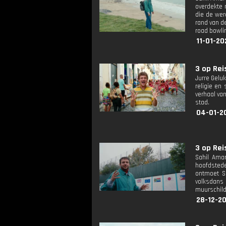
overdekte 
die de wer
rand van de
road bowli
11-01-20
3 op Reis
Jurre Geluk
religie en
verhaal va
stad.
04-01-2
3 op Reis
Sahil Amar
hoofdsteden
ontmoet Sa
volksdans 
muurschilde
28-12-2