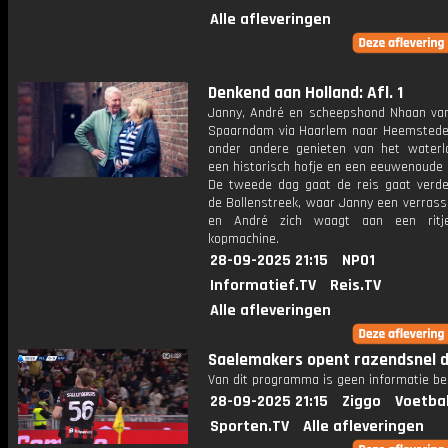
Alle afleveringen
Denkend aan Holland: Afl. 1
Janny, André en scheepshond Nhaan var
Spaarndam via Haarlem naar Heemstede
onder andere genieten van het waterl
een historisch hofje en een eeuwenoude 
De tweede dag gaat de reis gaat verder
de Bollenstreek, waar Janny een verrass
en André zich waagt aan een rit
kopmachine.
28-09-2025 21:15
NPO1
Informatief.TV
Reis.TV
Alle afleveringen
Saelemakers opent razendsnel d
Van dit programma is geen informatie be
28-09-2025 21:15
Ziggo
Voetba
Sporten.TV
Alle afleveringen