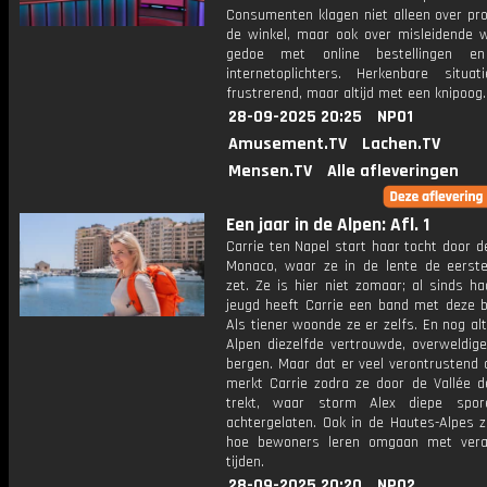
Consumenten klagen niet alleen over pro
de winkel, maar ook over misleidende 
gedoe met online bestellingen e
internetoplichters. Herkenbare situat
frustrerend, maar altijd met een knipoog.
28-09-2025 20:25
NPO1
Amusement.TV
Lachen.TV
Mensen.TV
Alle afleveringen
Een jaar in de Alpen: Afl. 1
Carrie ten Napel start haar tocht door d
Monaco, waar ze in de lente de eerst
zet. Ze is hier niet zomaar; al sinds h
jeugd heeft Carrie een band met deze b
Als tiener woonde ze er zelfs. En nog alti
Alpen diezelfde vertrouwde, overweldig
bergen. Maar dat er veel verontrustend 
merkt Carrie zodra ze door de Vallée d
trekt, waar storm Alex diepe spor
achtergelaten. Ook in de Hautes-Alpes z
hoe bewoners leren omgaan met vera
tijden.
28-09-2025 20:20
NPO2