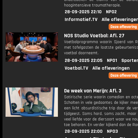
hoogintensieve traumatherapie.
28-09-2025 22:10
NPO2
Informatief.TV
Alle afleveringe
NOS Studio Voetbal: Afl. 27
Voetbalprogramma waarin Sjoerd van 
met tafelgasten de laatste gebeurteniss
voetbal doorneemt.
28-09-2025 22:05
NPO1
Sporte
Voetbal.TV
Alle afleveringen
De week van Merijn: Afl. 3
Satirische serie waarin comedian en act
Scholten in vele gedaantes de kijker me
een licht absurdistische trip door de v
tijdgeest. Soms hard, soms zacht, maar 
veel liefde voor de diersoort waar we n
toe behoren. En verder kijkend dan de Ra
28-09-2025 22:00
NPO3