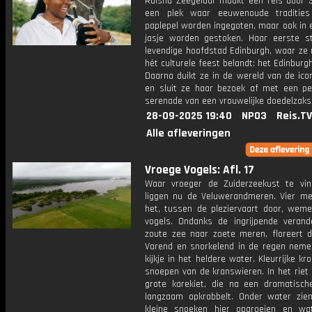
Raïsha Zeegelaar maakt een reis door S
een plek waar eeuwenoude traditie
paplepel worden ingegoten, maar ook in 
jasje worden gestoken. Haar eerste s
levendige hoofdstad Edinburgh, waar ze 
hét culturele feest belandt: het Edinburgh
Daarna duikt ze in de wereld van de icon
en sluit ze haar bezoek af met een per
serenade van een vrouwelijke doedelzaks
28-09-2025 19:40
NPO3
Reis.TV
Alle afleveringen
Vroege Vogels: Afl. 17
Waar vroeger de Zuiderzeekust te vi
liggen nu de Veluwerandmeren. Vier m
het, tussen de pleziervaart door, weme
vogels. Ondanks de ingrijpende verand
zoute zee naar zoete meren, floreert d
Varend en snorkelend in de regen nem
kijkje in het heldere water. Kleurrijke k
snoepen van de kranswieren. In het riet 
grote karekiet, die na een dramatisc
langzaam opkrabbelt. Onder water zi
kleine snoeken hier opgroeien en wat