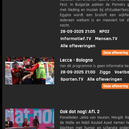
Fest. In Bulgarije pakken de Pomaks g
met kleding en muziek bij afstudeerfees
Egypte wordt een bruiloft een wijkf
iedereen welkom is en meeviert tot d
nacht.
28-09-2025 21:05
NPO2
Informatief.TV
Mensen.TV
Alle afleveringen
Lecce - Bologna
Van dit programma is geen informatie be
28-09-2025 21:00
Ziggo
Voetba
Sporten.TV
Alle afleveringen
Ook dat nog!: Afl. 2
Panelleden Jelka van Houten, Margôt Ro
de Walle en Nabil Aoulad Ayad nemen h
klachten met humor en scherpte onder