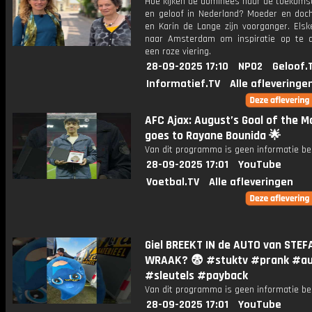
Hoe kijken de dominees naar de toekomst
en geloof in Nederland? Moeder en doch
en Karin de Lange zijn voorganger. Elsk
naar Amsterdam om inspiratie op te 
een roze viering.
28-09-2025 17:10
NPO2
Geloof.
Informatief.TV
Alle afleveringe
AFC Ajax: August’s Goal of the M
goes to Rayane Bounida 🌟
Van dit programma is geen informatie be
28-09-2025 17:01
YouTube
Voetbal.TV
Alle afleveringen
Giel BREEKT IN de AUTO van STEF
WRAAK? 😨 #stuktv #prank #a
#sleutels #payback
Van dit programma is geen informatie be
28-09-2025 17:01
YouTube