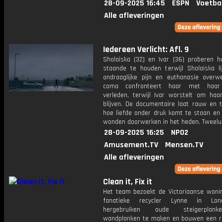
28-09-2025 16:45
ESPN
Voetba
Alle afleveringen
Iedereen Verlicht: Afl. 9
Sholaiska (32) en Ivar (36) proberen hu
staande te houden terwijl Sholaiska li
ondraaglijke pijn en euthanasie overw
coma confronteert haar met haar
verleden, terwijl Ivar worstelt om haar
blijven. De documentaire laat rauw en t
hoe liefde onder druk komt te staan en
wonden doorwerken in het heden. Tweelui
28-09-2025 16:25
NPO2
Amusement.TV
Mensen.TV
Alle afleveringen
Clean it, Fix it
Het team bezoekt de Victoriaanse woni
fanatieke recycler Lynne in Lo
hergebruiken oude steigerpla
wandplanken te maken en bouwen een r