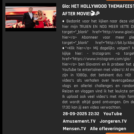
Gio: HET HOLLYWOOD THEMAFEEST
AFTER MOVIE!🎬🎉
♦ Bedankt voor het kijken naar deze vid
hier mijn TRUIEN EN NOG MEER VETTE D
target="_blank" href="http://www.gioxl.
hier</a> Abonneer voor meer ple
target="_blank" href="http://bit.ly/Ab
♦">Klik hier</a> Mij dagelijks volgen?
kijkje hier: - Instagram: <a target
href="https://www.instagram.com/gio/
hier</a> ben Giovanni en ik probeer het 
YouTube te entertainen met video's! Al mi
zijn in 1080p, dat betekent dus HD! 
video's als verhalen over levensgebeur
vlogs en allerlei challenges en rando
Reizen en vloggen vind ik het leukste o
Ik upload ook veel video's met mijn fam
dat wordt altijd goed ontvangen. Om 
17:30 kan jij een video verwachten.
28-09-2025 22:32
YouTube
Amusement.TV
Jongeren.TV
Mensen.TV
Alle afleveringen