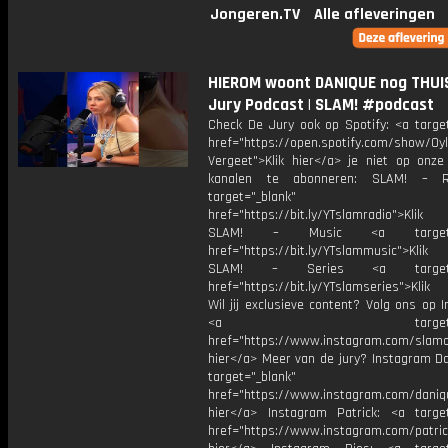
Jongeren.TV
Alle afleveringen
HIEROM woont DANIQUE nog THUIS
Jury Podcast | SLAM! #podcast
Check De Jury ook op Spotify: <a target
href="https://open.spotify.com/show/0
Vergeet">Klik hier</a> je niet op onze
kanalen te abonneren: SLAM! – 
target="_blank"
href="https://bit.ly/YTslamradio">Klik
SLAM! – Music <a target="_
href="https://bit.ly/YTslammusic">Klik
SLAM! – Series <a target="
href="https://bit.ly/YTslamseries">Klik
Wil jij exclusieve content? Volg ons op 
<a target="_bl
href="https://www.instagram.com/slamoff
hier</a> Meer van de jury? Instagram Da
target="_blank"
href="https://www.instagram.com/daniq
hier</a> Instagram Patrick: <a target
href="https://www.instagram.com/patric