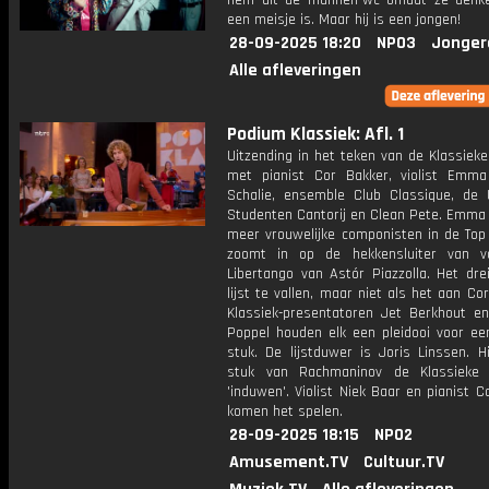
hem uit de mannen-wc omdat ze denke
een meisje is. Maar hij is een jongen!
28-09-2025 18:20
NPO3
Jonger
Alle afleveringen
Podium Klassiek: Afl. 1
Uitzending in het teken van de Klassiek
met pianist Cor Bakker, violist Emm
Schalie, ensemble Club Classique, de 
Studenten Cantorij en Clean Pete. Emma 
meer vrouwelijke componisten in de Top
zoomt in op de hekkensluiter van vo
Libertango van Astór Piazzolla. Het dre
lijst te vallen, maar niet als het aan Cor
Klassiek-presentatoren Jet Berkhout e
Poppel houden elk een pleidooi voor een
stuk. De lijstduwer is Joris Linssen. H
stuk van Rachmaninov de Klassieke
'induwen'. Violist Niek Baar en pianist 
komen het spelen.
28-09-2025 18:15
NPO2
Amusement.TV
Cultuur.TV