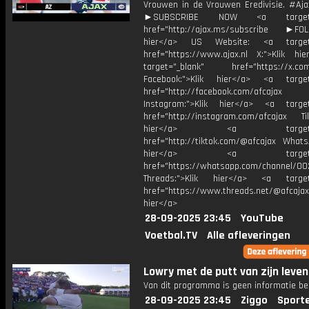
Vrouwen in de Vrouwen Eredivisie. #Aj
►SUBSCRIBE NOW <a target="
href="http://ajax.ms/subscribe ►FOL
hier</a> US Website: <a target=
href="https://www.ajax.nl X:">Klik hi
target="_blank" href="https://x.co
Facebook:">Klik hier</a> <a target
href="http://facebook.com/afcajax
Instagram:">Klik hier</a> <a target
href="http://instagram.com/afcajax TikT
hier</a> <a target="_
href="http://tiktok.com/@afcajax WhatsA
hier</a> <a target="_
href="https://whatsapp.com/channel/
Threads:">Klik hier</a> <a target=
href="https://www.threads.net/@afcajax
hier</a>
28-09-2025 23:45
YouTube
Voetbal.TV
Alle afleveringen
Lowry met de putt van zijn leven
Van dit programma is geen informatie be
28-09-2025 23:45
Ziggo
Sport