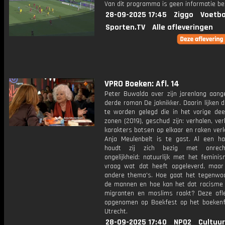
Van dit programma is geen informatie be
28-09-2025 17:45
Ziggo
Voetba
Sporten.TV
Alle afleveringen
VPRO Boeken: Afl. 14
Peter Buwalda over zijn jarenlang aang
derde roman De jaknikker. Daarin lijken 
te worden gelegd die in het vorige dee
zonen (2019), geschud zijn: verhalen, ve
karakters botsen op elkaar en raken ver
Anja Meulenbelt is te gast. Al een h
houdt zij zich bezig met onrecht
ongelijkheid: natuurlijk met het femini
vraag wat dat heeft opgeleverd, maa
andere thema's. Hoe gaat het tegenwo
de mannen en hoe kan het dat racisme 
migranten en moslims raakt? Deze afle
opgenomen op Boekfest op het boekenfe
Utrecht.
28-09-2025 17:40
NPO2
Cultuur