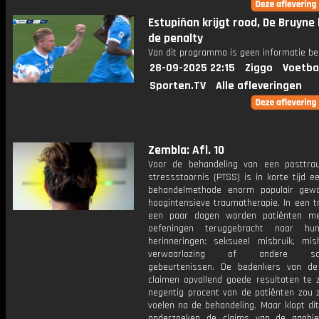
Estupiñan krijgt rood, De Bruyne
de penalty
Van dit programma is geen informatie be
28-09-2025 22:15
Ziggo
Voetba
Sporten.TV
Alle afleveringen
Zembla: Afl. 10
Voor de behandeling van een posttra
stressstoornis (PTSS) is in korte tijd 
behandelmethode enorm populair gew
hoogintensieve traumatherapie. In een t
een paar dagen worden patiënten met
oefeningen teruggebracht naar hu
herinneringen: seksueel misbruik, mish
verwaarlozing of andere sch
gebeurtenissen. De bedenkers van de
claimen opvallend goede resultaten te z
negentig procent van de patiënten zou z
voelen na de behandeling. Maar klopt di
onderzoeken de claims van de aanbi