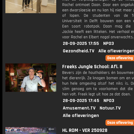
Rachel ontmoet Daan. Door een ongeluk 
een dwarslaesie en nu kan hij niet meer 
of lopen. De studenten van de Te
Universiteit in Delft bouwen aan een e
Een soort robotpak. Daan mag die u
Jackie heeft een litteken. Het verhaal e
voor Rachel en Elbert nogal onverwachts.
28-09-2025 17:55
NPO3
Gezondheid.TV
Alle afleveringe
Freeks Jungle School: Afl. 8
Bevers zijn de houthakkers én bouwmee
het dierenrijk. Ze knagen bomen om en 
hun hele omgeving alsof het niks is. Oo
slim genoeg om te voorkomen dat di
hen valt. Freek legt uit hoe ze dat doen.
28-09-2025 17:45
NPO3
Amusement.TV
Natuur.TV
Alle afleveringen
HL ROM - VER 250928