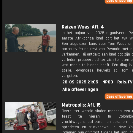
Reizen Waes: Afl. 4
In het najaar van 2025 organiseert R
eerste Afrikaanse land ooit het WK Wi
Een uitgelezen kans voor Tom Waes o
parcours én de rest van Rwanda met de
verkennen. Hij ontdekt een land dat zijn 
verleden probeert achter zich te laten 
wat moois te bieden heeft. Eén ding is 
steile, Rwandese heuvels zal Tom n
vergeten.
28-09-2025 21:05
NPO3
Reis.TV
Alle afleveringen
Metropolis: Afl. 15
Overal ter wereld vinden mensen een
feest te vieren. In Colomb
vrachtwagenchauffeurs hun beschermhe
optochten en truckshows. In New Yo
Italianen hun afkomst tijdens het uitbund