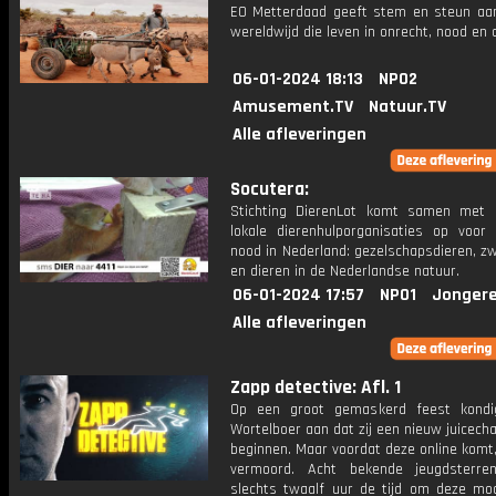
EO Metterdaad geeft stem en steun a
wereldwijd die leven in onrecht, nood en
06-01-2024 18:13
NPO2
Amusement.TV
Natuur.TV
Alle afleveringen
Socutera:
Stichting DierenLot komt samen met
lokale dierenhulporganisaties op voor 
nood in Nederland: gezelschapsdieren, z
en dieren in de Nederlandse natuur.
06-01-2024 17:57
NPO1
Jongere
Alle afleveringen
Zapp detective: Afl. 1
Op een groot gemaskerd feest kond
Wortelboer aan dat zij een nieuw juicech
beginnen. Maar voordat deze online komt,
vermoord. Acht bekende jeugdsterre
slechts twaalf uur de tijd om deze mo