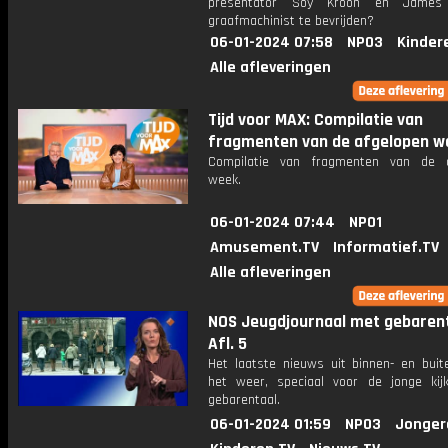
presentator Soy Kroon en Jame
graafmachinist te bevrijden?
06-01-2024 07:58
NPO3
Kinder
Alle afleveringen
Tijd voor MAX: Compilatie van
fragmenten van de afgelopen w
Compilatie van fragmenten van de a
week.
06-01-2024 07:44
NPO1
Amusement.TV
Informatief.TV
Alle afleveringen
NOS Jeugdjournaal met gebarent
Afl. 5
Het laatste nieuws uit binnen- en buit
het weer, speciaal voor de jonge kij
gebarentaal.
06-01-2024 01:59
NPO3
Jonger