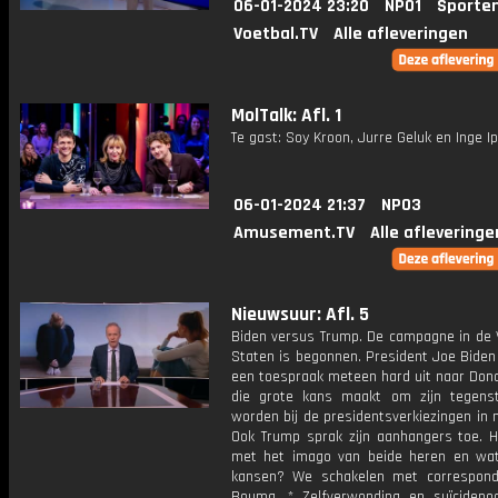
06-01-2024 23:20
NPO1
Sporte
Voetbal.TV
Alle afleveringen
MolTalk: Afl. 1
Te gast: Soy Kroon, Jurre Geluk en Inge I
06-01-2024 21:37
NPO3
Amusement.TV
Alle afleveringe
Nieuwsuur: Afl. 5
Biden versus Trump. De campagne in de 
Staten is begonnen. President Joe Biden
een toespraak meteen hard uit naar Dona
die grote kans maakt om zijn tegens
worden bij de presidentsverkiezingen in
Ook Trump sprak zijn aanhangers toe. H
met het imago van beide heren en wat
kansen? We schakelen met correspon
Bouma. * Zelfverwonding en suïcidepog