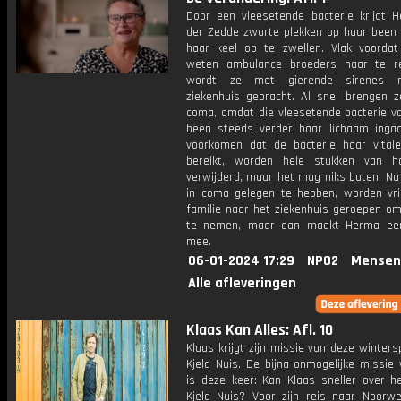
Door een vleesetende bacterie krijgt 
der Zedde zwarte plekken op haar been 
haar keel op te zwellen. Vlak voordat 
weten ambulance broeders haar te r
wordt ze met gierende sirenes 
ziekenhuis gebracht. Al snel brengen z
coma, omdat die vleesetende bacterie va
been steeds verder haar lichaam inga
voorkomen dat de bacterie haar vital
bereikt, worden hele stukken van h
verwijderd, maar het mag niks baten. N
in coma gelegen te hebben, worden vr
familie naar het ziekenhuis geroepen om
te nemen, maar dan maakt Herma ee
mee.
06-01-2024 17:29
NPO2
Mensen
Alle afleveringen
Klaas Kan Alles: Afl. 10
Klaas krijgt zijn missie van deze winters
Kjeld Nuis. De bijna onmogelijke missie
is deze keer: Kan Klaas sneller over he
Kjeld Nuis? Voor zijn reis naar Noorw