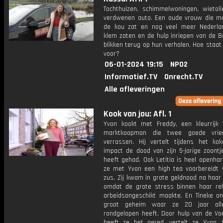
Tochthuizen, schimmelwoningen, wietol
verdwenen auto. Een oude vrouw die m
de kou zat en nog veel meer Nederla
klem zaten en de hulp inriepen van de B
blikken terug op hun verhalen. Hoe staat
voor?
06-01-2024 19:15
NPO2
Informatief.TV
Onrecht.TV
Alle afleveringen
Kook van jou: Afl. 1
Yvon kookt met Freddy, een kleurrijk 
marktkoopman die twee goede vrie
verrassen. Hij vertelt tijdens het ko
impact de dood van zijn 5-jarige zoont
heeft gehad. Ook Letitia is heel openhart
ze met Yvon een high tea voorbereidt 
zus. Zij kwam in grote geldnood na haar
omdat de grote stress binnen haar rel
arbeidsongeschikt maakte. En Tineke on
groot geheim waar ze 20 jaar al
rondgelopen heeft. Door hulp van de Vo
heeft ze het gered, vertelt ze Yvon, t