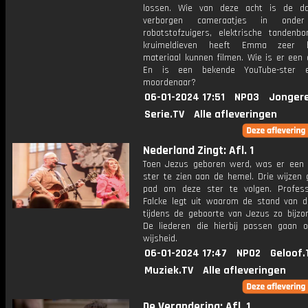
lossen. Wie van deze acht is de da
verborgen cameraatjes in onder
robotstofzuigers, elektrische tandenbo
kruimeldieven heeft Emma zeer b
materiaal kunnen filmen. Wie is er een 
En is een bekende YouTube-ster 
moordenaar?
06-01-2024 17:51
NPO3
Jonger
Serie.TV
Alle afleveringen
Nederland Zingt: Afl. 1
Toen Jezus geboren werd, was er een 
ster te zien aan de hemel. Drie wijzen 
pad om deze ster te volgen. Profes
Falcke legt uit waarom de stand van d
tijdens de geboorte van Jezus zo bijzo
De liederen die hierbij passen gaan 
wijsheid.
06-01-2024 17:47
NPO2
Geloof.
Muziek.TV
Alle afleveringen
De Verandering: Afl. 1