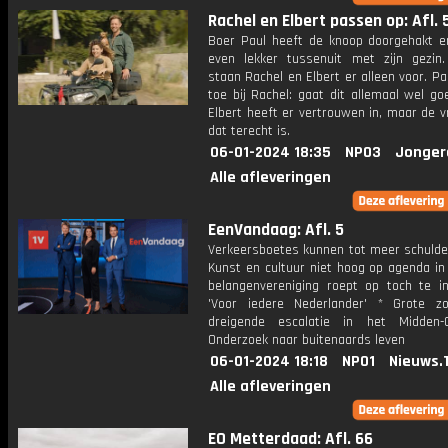
Rachel en Elbert passen op: Afl. 
Boer Paul heeft de knoop doorgehakt e
even lekker tussenuit met zijn gezin.
staan Rachel en Elbert er alleen voor. Pa
toe bij Rachel: gaat dit allemaal wel g
Elbert heeft er vertrouwen in, maar de v
dat terecht is.
06-01-2024 18:35
NPO3
Jonger
Alle afleveringen
EenVandaag: Afl. 5
Verkeersboetes kunnen tot meer schulden
Kunst en cultuur niet hoog op agenda in
belangenvereniging roept op toch te in
'Voor iedere Nederlander' * Grote 
dreigende escalatie in het Midden-
Onderzoek naar buitenaards leven
06-01-2024 18:18
NPO1
Nieuws.
Alle afleveringen
EO Metterdaad: Afl. 66