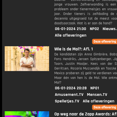
jonge vrouwen. Zelfverwonding is een
probleem onder tienermeisjes en vrouw
jaar. Onder tieners is zelfdoding de 
decennia uitgegroeid tot de meest vo
doodsoorzaak. Wat is er aan de hand?
06-01-2024 21:30
NPO2
Nieuws
Alle afleveringen
Wie is de Mol?: Afl. 1
De kandidaten zijn Anna Gimbrère, Babs
Fons Hendriks, Jeroen Spitzenberger, Ji
Toorn, Justin Mooijer, Kees van der S
Gerritsen, Rosario Mussendijk en Tooske
Mexico proberen zij geld te verdienen vo
Maar één van hen is de Mol. Wie ontm
Mol?
06-01-2024 20:28
NPO1
Amusement.TV
Mensen.TV
Spelletjes.TV
Alle afleveringen
Op weg naar de Zapp Awards: Afl