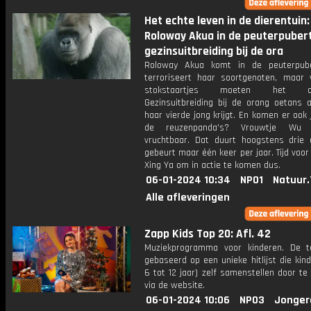
Het echte leven in de dierentuin:
Roloway Akua in de peuterpubert
gezinsuitbreiding bij de ora
Roloway Akua komt in de peuterpube
terroriseert haar soortgenoten, maar 
stokstaartjes moeten het ont
Gezinsuitbreiding bij de orang oetans a
haar vierde jong krijgt. En komen er ook 
de reuzenpanda's? Vrouwtje Wu
vruchtbaar. Dat duurt hoogstens drie
gebeurt maar één keer per jaar. Tijd voo
Xing Ya om in actie te komen dus.
06-01-2024 10:34
NPO1
Natuur.
Alle afleveringen
Zapp Kids Top 20: Afl. 42
Muziekprogramma voor kinderen. De 
gebaseerd op een unieke hitlijst die kin
6 tot 12 jaar) zelf samenstellen door t
via de website.
06-01-2024 10:06
NPO3
Jonger