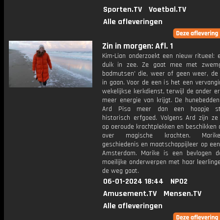
Sporten.TV
Voetbal.TV
Alle afleveringen
Zin in morgen: Afl. 1
Kim-Lian onderzoekt een nieuw ritueel: 
duik in zee. Ze gaat mee met zwemg
badmutsen' die, weer of geen weer, de
in gaan. Voor de een is het een vervang
wekelijkse kerkdienst, terwijl de ander e
meer energie van krijgt. De hunebedden 
Ard Pisa meer dan een hoopje s
historisch erfgoed. Volgens Ard zijn z
op oeroude krachtplekken en beschikken 
over magische krachten. Marik
geschiedenis en maatschappijleer op een
Amsterdam. Marike is een bevlogen d
moeilijke onderwerpen met haar leerlinge
de weg gaat.
06-01-2024 18:44
NPO2
Amusement.TV
Mensen.TV
Alle afleveringen