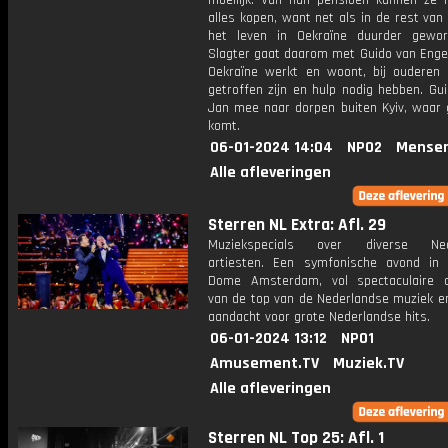
moeilijk. Van hun pensioen kunnen ze 
alles kopen, want net als in de rest van
het leven in Oekraïne duurder gewo
Slagter gaat daarom met Guido van Engel
Oekraïne werkt en woont, bij ouderen 
getroffen zijn en hulp nodig hebben. Gu
Jan mee naar dorpen buiten Kyiv, waar 
komt.
06-01-2024 14:04
NPO2
Mensen
Alle afleveringen
Sterren NL Extra: Afl. 29
Muziekspecials over diverse Ned
artiesten. Een symfonische avond in
Dome Amsterdam, vol spectaculaire 
van de top van de Nederlandse muziek en
aandacht voor grote Nederlandse hits.
06-01-2024 13:12
NPO1
Amusement.TV
Muziek.TV
Alle afleveringen
Sterren NL Top 25: Afl. 1