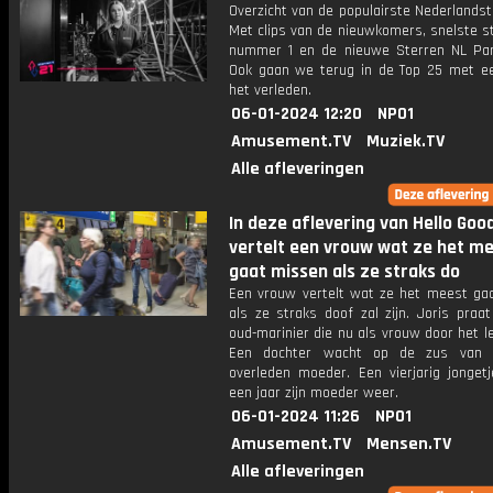
Overzicht van de populairste Nederlandsta
Met clips van de nieuwkomers, snelste st
nummer 1 en de nieuwe Sterren NL Par
Ook gaan we terug in de Top 25 met een
het verleden.
06-01-2024 12:20
NPO1
Amusement.TV
Muziek.TV
Alle afleveringen
In deze aflevering van Hello Goo
vertelt een vrouw wat ze het m
gaat missen als ze straks do
Een vrouw vertelt wat ze het meest ga
als ze straks doof zal zijn. Joris praa
oud-marinier die nu als vrouw door het l
Een dochter wacht op de zus van 
overleden moeder. Een vierjarig jongetj
een jaar zijn moeder weer.
06-01-2024 11:26
NPO1
Amusement.TV
Mensen.TV
Alle afleveringen