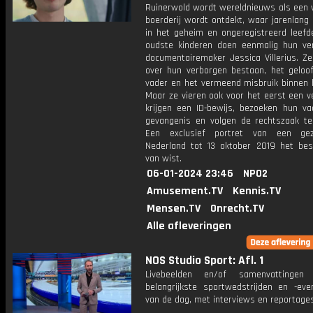
Ruinerwold wordt wereldnieuws als een 
boerderij wordt ontdekt, waar jarenlang
in het geheim en ongeregistreerd leefde
oudste kinderen doen eenmalig hun ve
documentairemaker Jessica Villerius. Ze
over hun verborgen bestaan, het geloo
vader en het vermeend misbruik binnen h
Maar ze vieren ook voor het eerst een v
krijgen een ID-bewijs, bezoeken hun va
gevangenis en volgen de rechtszaak t
Een exclusief portret van een ge
Nederland tot 13 oktober 2019 het bes
van wist.
06-01-2024 23:46
NPO2
Amusement.TV
Kennis.TV
Mensen.TV
Onrecht.TV
Alle afleveringen
NOS Studio Sport: Afl. 1
Livebeelden en/of samenvattinge
belangrijkste sportwedstrijden en -ev
van de dag, met interviews en reportages