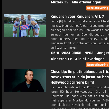
Muziek.TV
Alle afleveringen
Kinderen voor Kinderen: Afl. 7
Lizzie (6) houdt van spelletjes en wil hee
hockey. Maar ze heeft één groot problee
niet tegen haar verlies! Dan wordt ze bo
ze naar haar kamer. Door dit gedrag m
haar ouders niet op hockey. Kinde
Kinderen komt in actie om van Lizzie e
verliezer te maken.
06-01-2024 08:58
NPO3
Jonger
Kinderen.TV
Alle afleveringen
Close Up: De platinablonde actri
Novak startte in de jaren '50 haa
Hollywood carrière bij fil
De platinablonde actrice Kim Novak star
jaren 50 haar Hollywoodcarrière bij f
Columbia. De hoop was dat ze zou co
met superster Marilyn Monroe van MG
snel bleek dat Novak zich niet zomaar in