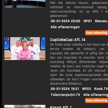
Met het laatste nieuws, gebeurteni
nationaal en internationaal bela
weersverwachting. En op NPO 1 e
gebarentaal.
06-01-2024 20:00
NPO1
Nieuws
Alle afleveringen
CupCakeCup: Afl. 14
De finale staat volledig in het teken van d
eerste moeten de bakduo's van 
cupcakes één gevaarlijk of giftig dier 
hen van inspiratie te voorzien, komt b
toxicoloog Mátyás Bittenbinder helpe
moeten de duo's een tropische vogel 
veren van chocolade. En als slotstuk 
taart die twee tegenovergestelde di
uitbeelden. De duo's krijgen waardevoll
dierenvriend Wildebras.
06-01-2024 19:21
NPO3
Kook.TV
Talentenjacht.TV
Alle afleverin
Kassa: Afl. 1