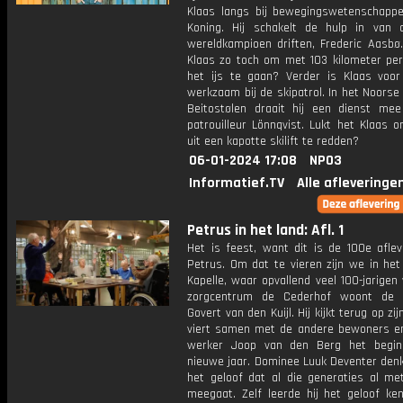
Klaas langs bij bewegingswetenschapp
Koning. Hij schakelt de hulp in van d
wereldkampioen driften, Frederic Aasbø.
Klaas zo toch om met 103 kilometer per
het ijs te gaan? Verder is Klaas voo
werkzaam bij de skipatrol. In het Noorse
Beitostølen draait hij een dienst mee
patrouilleur Lönnqvist. Lukt het Klaas 
uit een kapotte skilift te redden?
06-01-2024 17:08
NPO3
Informatief.TV
Alle afleveringe
Petrus in het land: Afl. 1
Het is feest, want dit is de 100e aflev
Petrus. Om dat te vieren zijn we in he
Kapelle, waar opvallend veel 100-jarigen
zorgcentrum de Cederhof woont de 1
Govert van den Kuijl. Hij kijkt terug op zi
viert samen met de andere bewoners en 
werker Joop van den Berg het begin
nieuwe jaar. Dominee Luuk Deventer denk
het geloof dat al die generaties al m
meegaat. Zelf leerde hij het geloof ke