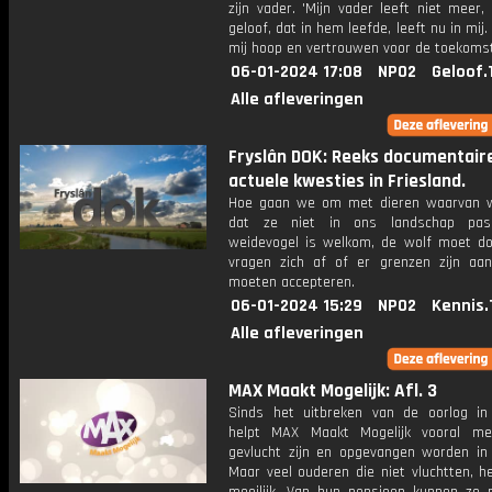
zijn vader. 'Mijn vader leeft niet meer
geloof, dat in hem leefde, leeft nu in mij.
mij hoop en vertrouwen voor de toekomst
06-01-2024 17:08
NPO2
Geloof.
Alle afleveringen
Fryslân DOK: Reeks documentair
actuele kwesties in Friesland.
Hoe gaan we om met dieren waarvan 
dat ze niet in ons landschap pa
weidevogel is welkom, de wolf moet do
vragen zich af of er grenzen zijn a
moeten accepteren.
06-01-2024 15:29
NPO2
Kennis.
Alle afleveringen
MAX Maakt Mogelijk: Afl. 3
Sinds het uitbreken van de oorlog in
helpt MAX Maakt Mogelijk vooral me
gevlucht zijn en opgevangen worden in 
Maar veel ouderen die niet vluchtten, h