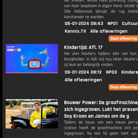
liet kneden. Novak hield jarenlang stevi
van haar loopbaan in eigen hand, totdat 
33e Hollywood abrupt de rug toek
kunstenaar te worden.
06-01-2024 08:43
NPO1
Cultuur
Kennis.TV
Alle afleveringen
Kindertijd: Afl. 17
We zien kleuters tijdens één van hun 
bezigheden. In Kijk mij nou laten kleuter
zij leuk en belangrijk vinden.
06-01-2024 08:12
NPO3
Kinder
Alle afleveringen
Bouwer Power: De graafmachine
zich ingegraven. Lukt het prese
Soy Kroon en James om de g
Tijdens de bouw van een nieuw perr
station heeft de graafmachine zich pe
ingegraven. Nu kan hij geen kant op!