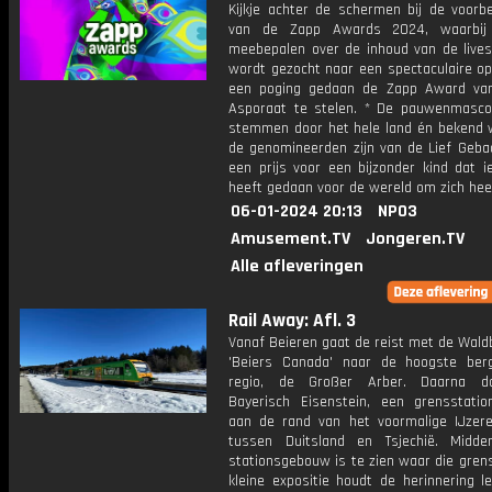
Kijkje achter de schermen bij de voorbe
van de Zapp Awards 2024, waarbij 
meebepalen over de inhoud van de lives
wordt gezocht naar een spectaculaire o
een poging gedaan de Zapp Award va
Asporaat te stelen. * De pauwenmasco
stemmen door het hele land én bekend 
de genomineerden zijn van de Lief Geba
een prijs voor een bijzonder kind dat i
heeft gedaan voor de wereld om zich hee
06-01-2024 20:13
NPO3
Amusement.TV
Jongeren.TV
Alle afleveringen
Rail Away: Afl. 3
Vanaf Beieren gaat de reist met de Wald
'Beiers Canada' naar de hoogste be
regio, de Großer Arber. Daarna d
Bayerisch Eisenstein, een grensstatio
aan de rand van het voormalige IJzere
tussen Duitsland en Tsjechië. Midd
stationsgebouw is te zien waar die grens
kleine expositie houdt de herinnering l