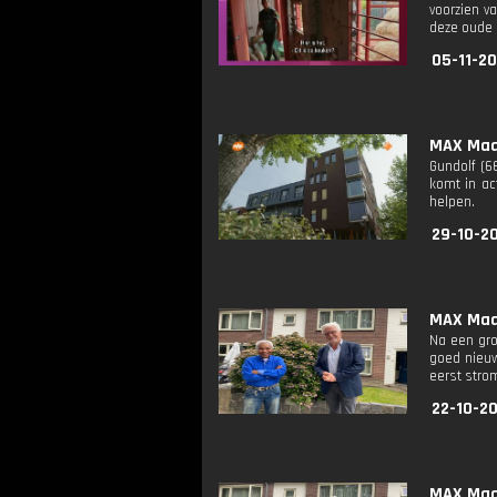
voorzien v
deze oude 
05-11-20
MAX Maak
Gundolf (6
komt in ac
helpen.
29-10-20
MAX Maak
Na een gro
goed nieuw
eerst stro
22-10-20
MAX Maak