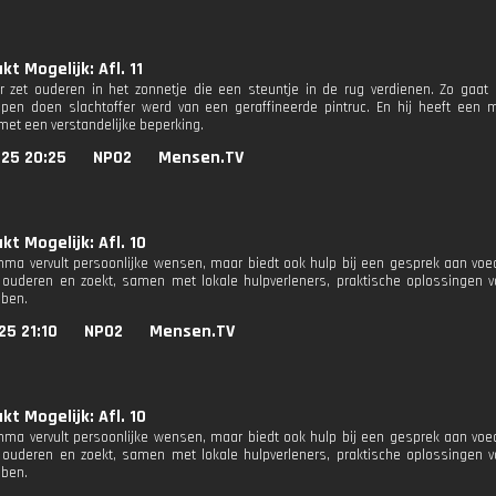
t Mogelijk: Afl. 11
r zet ouderen in het zonnetje die een steuntje in de rug verdienen. Zo gaat hi
en doen slachtoffer werd van een geraffineerde pintruc. En hij heeft een 
et een verstandelijke beperking.
025 20:25
NPO2
Mensen.TV
t Mogelijk: Afl. 10
mma vervult persoonlijke wensen, maar biedt ook hulp bij een gesprek aan voe
ouderen en zoekt, samen met lokale hulpverleners, praktische oplossingen v
ben.
25 21:10
NPO2
Mensen.TV
t Mogelijk: Afl. 10
mma vervult persoonlijke wensen, maar biedt ook hulp bij een gesprek aan voe
ouderen en zoekt, samen met lokale hulpverleners, praktische oplossingen v
ben.