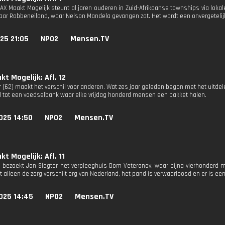
MAX Maakt Mogelijk steunt al jaren ouderen in Zuid-Afrikaanse townships via loka
ar Robbeneiland, waar Nelson Mandela gevangen zat. Het wordt een onvergetelij
25 21:05
NPO2
Mensen.TV
t Mogelijk: Afl. 12
r (62) maakt het verschil voor anderen. Wat zes jaar geleden begon met het uitde
d tot een voedselbank waar elke vrijdag honderd mensen een pakket halen.
025 14:50
NPO2
Mensen.TV
t Mogelijk: Afl. 11
ë bezoekt Jan Slagter het verpleeghuis Dom Veteranov, waar bijna vierhonderd
 alleen de zorg verschilt erg van Nederland, het pand is verwaarloosd en er is ee
025 14:45
NPO2
Mensen.TV