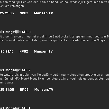
an een maaltijd. Het was een klein en benauwd hok waar vrijwilligers in de hitte 
keuken vervangen.
25 21:05
NPO2
Mensen.TV
t Mogelijk: Afl. 3
6) droomt ervan om op het orgel in de Sint-Bavokerk te spelen, maar door zijn MS
tie. En in Modalvië wordt de rij voor de gaarkeuken steeds langer. Jan Slagter
25 21:10
NPO2
Mensen.TV
t Mogelijk: Afl. 2
te watercrisis in delen van Moldavië, waarbij veel waterputten droogvielen en o
s. Dankzij MAX Maakt Mogelijk en donateurs zijn er veel huisjes aangesloten o
mend water.
25 21:05
NPO2
Mensen.TV
t Mogelijk: Afl. 1