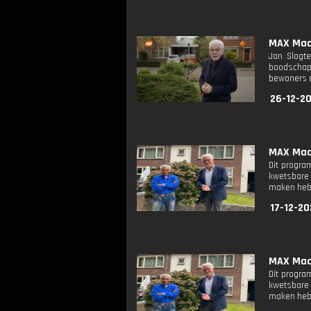
MAX Maak
Jan Slagte
boodschapp
bewoners m
26-12-2
MAX Maak
Dit progra
kwetsbare 
maken heb
17-12-20
MAX Maak
Dit progra
kwetsbare 
maken heb