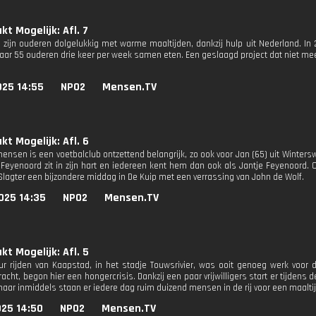
t Mogelijk: Afl. 7
ë zijn ouderen dolgelukkig met warme maaltijden, dankzij hulp uit Nederland. I
waar 55 ouderen drie keer per week samen eten. Een geslaagd project dat niet me
025 14:55
NPO2
Mensen.TV
t Mogelijk: Afl. 6
ensen is een voetbalclub ontzettend belangrijk, zo ook voor Jan (65) uit Wintersw
r Feyenoord zit in zijn hart en iedereen kent hem dan ook als Jantje Feyenoord. 
 Slagter een bijzondere middag in De Kuip met een verrassing van John de Wolf.
025 14:35
NPO2
Mensen.TV
t Mogelijk: Afl. 5
r rijden van Kaapstad, in het stadje Touwsrivier, was ooit genoeg werk voor 
racht, begon hier een hongercrisis. Dankzij een paar vrijwilligers start er tijden
maar inmiddels staan er iedere dag ruim duizend mensen in de rij voor een maalti
025 14:50
NPO2
Mensen.TV