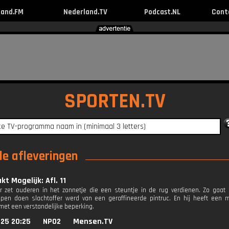
land.FM
Nederland.TV
Podcast.NL
Cont
SPORTEN.TV
le afleveringen
t Mogelijk: Afl. 11
r zet ouderen in het zonnetje die een steuntje in de rug verdienen. Zo gaat hi
en doen slachtoffer werd van een geraffineerde pintruc. En hij heeft een 
et een verstandelijke beperking.
025 20:25
NPO2
Mensen.TV