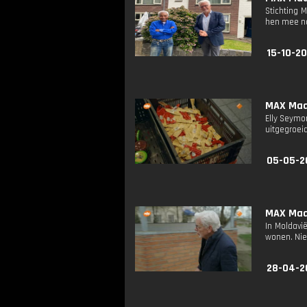
Stichting 
hen mee na
15-10-20
MAX Maak
Elly Seymo
uitgegroei
05-05-2
MAX Maak
In Moldavi
wonen. Niet
28-04-2