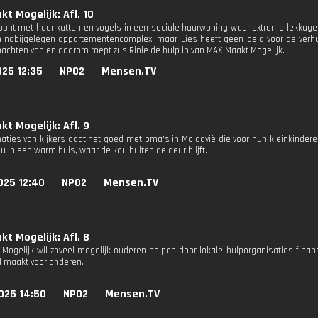
t Mogelijk: Afl. 10
woont met haar katten en vogels in een sociale huurwoning waar extreme lekkage 
n nabijgelegen appartementencomplex, maar Lies heeft geen geld voor de verhui
nachten van en daarom roept zus Rinie de hulp in van MAX Maakt Mogelijk.
025 12:35
NPO2
Mensen.TV
t Mogelijk: Afl. 9
naties van kijkers gaat het goed met oma's in Moldavië die voor hun kleinkinde
 in een warm huis, waar de kou buiten de deur blijft.
025 12:40
NPO2
Mensen.TV
t Mogelijk: Afl. 8
Mogelijk wil zoveel mogelijk ouderen helpen door lokale hulporganisaties financ
il maakt voor anderen.
025 14:50
NPO2
Mensen.TV