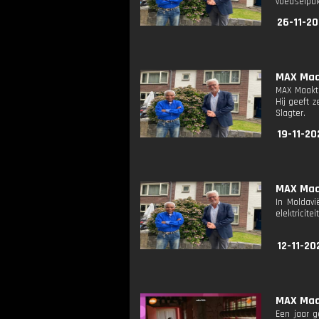
voedselpak
26-11-20
MAX Maak
MAX Maakt 
Hij geeft 
Slagter.
19-11-20
MAX Maak
In Moldav
elektricite
12-11-20
MAX Maak
Een jaar g