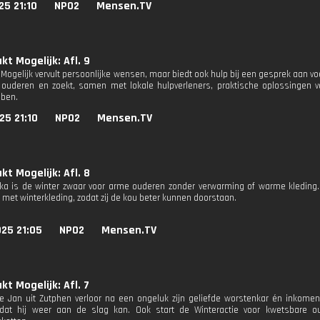
25 21:10
NPO2
Mensen.TV
t Mogelijk: Afl. 9
Mogelijk vervult persoonlijke wensen, maar biedt ook hulp bij een gesprek aan vo
ouderen en zoekt, samen met lokale hulpverleners, praktische oplossingen v
ben.
25 21:10
NPO2
Mensen.TV
t Mogelijk: Afl. 8
rika is de winter zwaar voor arme ouderen zonder verwarming of warme kleding
 met winterkleding, zodat zij de kou beter kunnen doorstaan.
25 21:05
NPO2
Mensen.TV
t Mogelijk: Afl. 7
ge Jan uit Zutphen verloor na een ongeluk zijn geliefde worstenkar én inkome
dat hij weer aan de slag kan. Ook start de Winteractie voor kwetsbare o