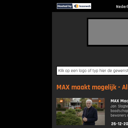
Neder
MAX maakt mogelijk - Al
MAX Maak
Jan Slagte
boodschapp
bewoners m
26-12-2