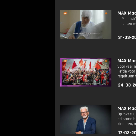
MAX Maak
In Moldavi
inrichten 
31-03-2
MAX Maak
Voor veel m
liefde voo
regelt Jan
24-03-2
MAX Maak
Op twee uu
stilstand b
kinderen, 
17-03-2