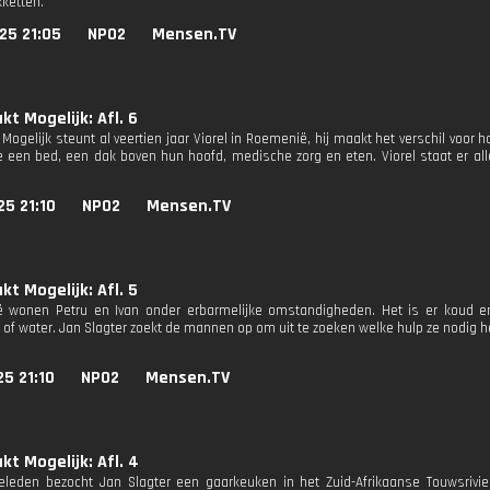
ketten.
25 21:05
NPO2
Mensen.TV
t Mogelijk: Afl. 6
Mogelijk steunt al veertien jaar Viorel in Roemenië, hij maakt het verschil vo
ze een bed, een dak boven hun hoofd, medische zorg en eten. Viorel staat er al
25 21:10
NPO2
Mensen.TV
t Mogelijk: Afl. 5
ië wonen Petru en Ivan onder erbarmelijke omstandigheden. Het is er koud 
it of water. Jan Slagter zoekt de mannen op om uit te zoeken welke hulp ze nodig 
25 21:10
NPO2
Mensen.TV
t Mogelijk: Afl. 4
eleden bezocht Jan Slagter een gaarkeuken in het Zuid-Afrikaanse Touwsriv