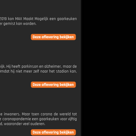
n 2019 kon MAX Maakt Mogelijk een gaarkeuken
er gemist kan worden.
ijk. Hij heeft parkinson en alzheimer, maar de
Omdat hij niet meer zelf naar het stadion kan,
de inwoners. Maar toen corona de wereld tot
s de coronapandemie een gaarkeuken voor vijftig
jd, waaronder veel ouderen.