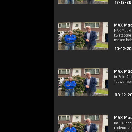
17-12-20
MAX Maak
MAX Maakt 
kwetsbare 
maken heb
10-12-20
MAX Maak
In Zuid-Af
Touwsrivier
03-12-20
MAX Maak
De 84-jari
cadeau zo