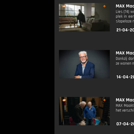
MAX Maak
Lies (74) 
plek in ee
slapeloze 
21-04-2
MAX Maak
Dankzij do
ze wonen nu
14-04-2
MAX Maak
MAX Maakt 
het versch
07-04-2