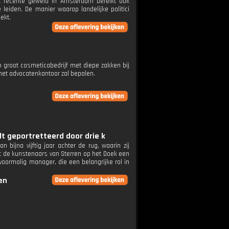
et recente geweld in Amsterdam bereikt ook
leiden. De manier waarop landelijke politici
ekt.
groot cosmeticabedrijf met diepe zakken bij
 het advocatenkantoor zal bepalen.
dt geportretteerd door drie k
bijna vijftig jaar achter de rug, waarin zij
t de kunstenaars van Sterren op het Doek een
oormalig manager, die een belangrijke rol in
en