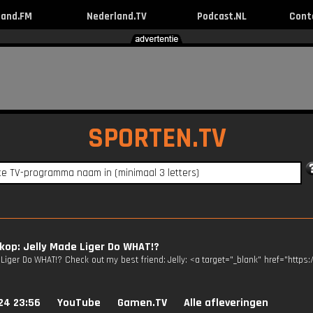
land.FM
Nederland.TV
Podcast.NL
Cont
SPORTEN.TV
op: Jelly Made Liger Do WHAT!?
 Liger Do WHAT!? Check out my best friend: Jelly: <a target="_blank" href="http
24 23:56
YouTube
Gamen.TV
Alle afleveringen