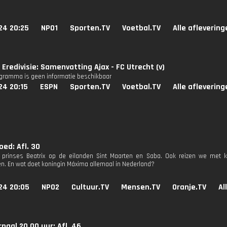
24 20:25
NPO1
Sporten.TV
Voetbal.TV
Alle aflevering
Eredivisie: Samenvatting Ajax - FC Utrecht (v)
ogramma is geen informatie beschikbaar
24 20:15
ESPN
Sporten.TV
Voetbal.TV
Alle aflevering
oed: Afl. 30
 prinses Beatrix op de eilanden Sint Maarten en Saba. Ook reizen we met 
. En wat doet koningin Máxima allemaal in Nederland?
24 20:05
NPO2
Cultuur.TV
Mensen.TV
Oranje.TV
Al
naal 20.00 uur: Afl. 46