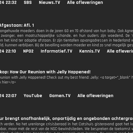
24 22:32
SBS
Nieuws.TV
Alle afleveringen
Afgestaan: Afl. 1
ongehuwde moeders doen in de jaren 60 en 70 afstand van hun baby. Ook Agnes, 
zwanger, een maatschappelijke schande, en hun ouders zijn woedend. De '
en het kind ter adoptie afstaan. Er zijn tientallen opvangadressen in Nederlan
ld, kunnen verblijven. Bij de bevalling worden moeder en kind zo snel mogelijk ge
24 22:10
NPO2
Informatief.TV
Kennis.TV
Alle aflever
op: How Our Reunion with Jelly Happened!
union with Jelly Happened! Check out my best friend: Jelly: <a target="_blank"
k hier</a>
24 22:07
YouTube
Gamen.TV
Alle afleveringen
r brengt onafhankelijk, onpartijdig en ongebonden achtergron
ch verder. Na het urenlange crisisberaad in het Catshuis gisteravond gaat het k
bar, maar mét de rest van de NSC-bewindslieden. We bespreken de toekomst va