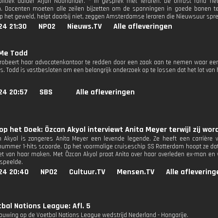
litiek duider Arjan Noorlander. * In gesprek met leraren. De onrust rond h
n. Docenten moeten alle zeilen bijzetten om de spanningen in goede banen te 
p het geweld, helpt daarbij niet, zeggen Amsterdamse leraren die Nieuwsuur spre
24 21:30
NPO2
Nieuws.TV
Alle afleveringen
 Me Todd
robeert haar advocatenkantoor te redden door een zaak aan te nemen waar een 
s. Todd is vastbesloten om een ​​belangrijk onderzoek op te lossen dat het lot van
24 20:57
SBS
Alle afleveringen
op het Doek: Özcan Akyol interviewt Anita Meyer terwijl zij wor
 Akyol is zangeres Anita Meyer een levende legende. Ze heeft een carrière van 
ummer 1-hits scoorde. Op het voormalige cruiseschip SS Rotterdam hoopt ze da
et van haar maken. Met Özcan Akyol praat Anita over haar overleden ex-man en v
 speelde.
24 20:40
NPO2
Cultuur.TV
Mensen.TV
Alle aflevering
bal Nations League: Afl. 5
uwing op de Voetbal Nations League wedstrijd Nederland - Hongarije.