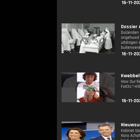
16-11-20
Dossier 
Duizenden 
ongehuwd 
uitdragen 
buitenwere
16-11-20
Kwebbelk
How Our Re
FoIt3s">Kli
16-11-20
Nieuwsuu
Kabinet tó
Nora Achah