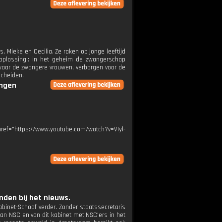
Mieke en Cecilia. Ze raken op jonge leeftijd
oplossing': in het geheim de zwangerschap
d waar de zwangere vrouwen, verborgen voor de
scheiden.
ingen
 href="https://www.youtube.com/watch?v=VIyl-
den bij het nieuws.
abinet-Schoof verder. Zonder staatssecretaris
n NSC en van dit kabinet met NSC'ers in het