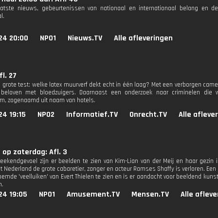
aatste nieuws, gebeurtenissen van nationaal en internationaal belang en d
l.
24 20:00
NPO1
Nieuws.TV
Alle afleveringen
fl. 27
de grote test: welke latex muurverf dekt echt in één laag? Met een verborgen c
beloven met bloedzuigers. Daarnaast een onderzoek naar criminelen die w
m, zogenaamd uit naam van hotels.
24 19:15
NPO2
Informatief.TV
Onrecht.TV
Alle afleve
n op zaterdag: Afl. 3
eekendgevoel zijn er beelden te zien van Kim-Lian van der Meij en haar gezin in
 Nederland de grote cabaretier, zanger en acteur Ramses Shaffy is verloren. Een e
roemde 'veelluiken' van Evert Thielen te zien en is er aandacht voor beeldend kun
m.
24 19:05
NPO1
Amusement.TV
Mensen.TV
Alle aflev