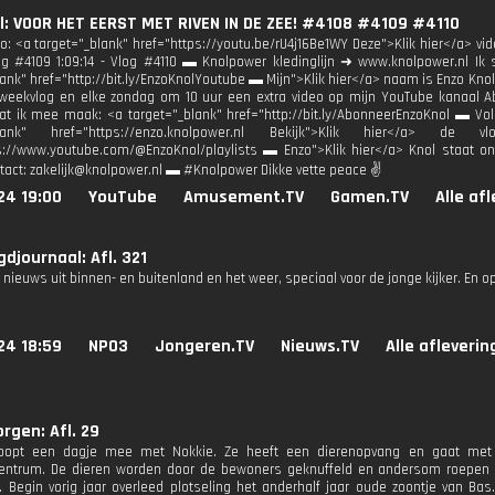
: VOOR HET EERST MET RIVEN IN DE ZEE! #4108 #4109 #4110
eo: <a target="_blank" href="https://youtu.be/rU4j16Be1WY Deze">Klik hier</a> vi
og #4109 1:09:14 - Vlog #4110 ▬ Knolpower kledinglijn ➜ www.knolpower.nl Ik 
lank" href="http://bit.ly/EnzoKnolYoutube ▬ Mijn">Klik hier</a> naam is Enzo K
weekvlog en elke zondag om 10 uur een extra video op mijn YouTube kanaal Ab
at ik mee maak: <a target="_blank" href="http://bit.ly/AbonneerEnzoKnol ▬ Vol
_blank" href="https://enzo.knolpower.nl Bekijk">Klik hier</a> de v
s://www.youtube.com/@EnzoKnol/playlists ▬ Enzo">Klik hier</a> Knol staat o
tact: zakelijk@knolpower.nl ▬ #Knolpower Dikke vette peace ✌
24 19:00
YouTube
Amusement.TV
Gamen.TV
Alle af
djournaal: Afl. 321
 nieuws uit binnen- en buitenland en het weer, speciaal voor de jonge kijker. En o
24 18:59
NPO3
Jongeren.TV
Nieuws.TV
Alle afleveri
orgen: Afl. 29
loopt een dagje mee met Nokkie. Ze heeft een dierenopvang en gaat met 
entrum. De dieren worden door de bewoners geknuffeld en andersom roepen d
. Begin vorig jaar overleed plotseling het anderhalf jaar oude zoontje van Ba