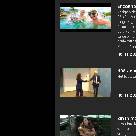
EnzoKnol
Vorige vid
25:40 - Vl
target="_b
4 uur een 
bekijken w
target="
href="http
Media. Con
16-11-20
NOS Jeug
Het laatste
16-11-20
Zin in m
Kim-Lian 
woonzorgc
vroeger op