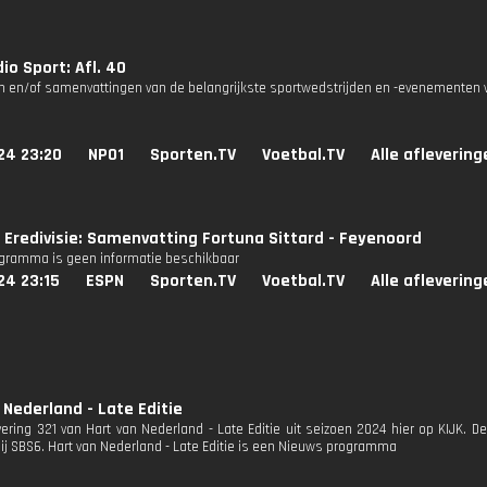
io Sport: Afl. 40
n en/of samenvattingen van de belangrijkste sportwedstrijden en -evenementen v
24 23:20
NPO1
Sporten.TV
Voetbal.TV
Alle aflevering
Eredivisie: Samenvatting Fortuna Sittard - Feyenoord
ogramma is geen informatie beschikbaar
24 23:15
ESPN
Sporten.TV
Voetbal.TV
Alle aflevering
 Nederland - Late Editie
evering 321 van Hart van Nederland - Late Editie uit seizoen 2024 hier op KIJK. 
bij SBS6. Hart van Nederland - Late Editie is een Nieuws programma