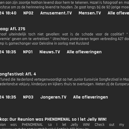
gen aan zijn zoontje Nathan levend door hem te tekenen. Hazel is fotograaf en ma
nsfase om zo de herinnering levend te houden. Ze gaat langs bij de 92-jarige moe
24 18:40
NPO2
Amusement.TV
Mensen.TV
Alle aflev
ag: Afl. 275
hoof uiteindelijk toch niet gevallen: wat is de schade voor de coalitie? 
premie' geven om te vertrekken * Utrechters protesteren tegen verbreding A27 d
mp is gamechanger voor Oekraïne in oorlog met Rusland
24 18:35
NPO1
Nieuws.TV
Alle afleveringen
ongfestival: Afl. 4
y Tuned die Nederland vertegenwoordigt op het Junior Eurovisie Songfestival in M
derlandse vakjury, kinderjury en kijkers thuis te overtuigen. Weten zij de Europese
24 18:35
NPO3
Jongeren.TV
Alle afleveringen
op: Our Reunion was PHENOMENAL so I let Jelly WIN!
nion was PHENOMENAL so I let Jelly WIN! Check out my best 