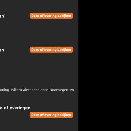
en
en
koning Willem-Alexander naar Noorwegen en
le afleveringen