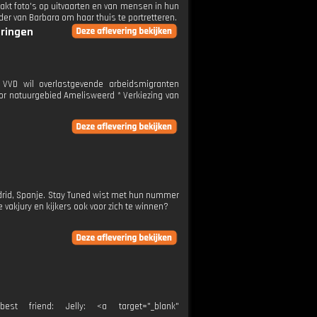
akt foto's op uitvaarten en van mensen in hun
der van Barbara om haar thuis te portretteren.
eringen
* VVD wil overlastgevende arbeidsmigranten
oor natuurgebied Amelisweerd * Verkiezing van
adrid, Spanje. Stay Tuned wist met hun nummer
 vakjury en kijkers ook voor zich te winnen?
friend: Jelly: <a target="_blank"