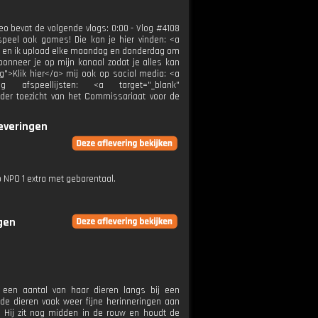
deo bevat de volgende vlogs: 0:00 - Vlog #4108
speel ook games! Die kan je hier vinden: <a
nol en ik upload elke maandag en donderdag om
onneer je op mijn kanaal zodat je alles kan
g">Klik hier</a> mij ook op social media: <a
log afspeellijsten: <a target="_blank"
nder toezicht van het Commissariaat voor de
leveringen
p NPO 1 extra met gebarentaal.
ngen
een aantal van haar dieren langs bij een
e dieren vaak weer fijne herinneringen aan
s. Hij zit nog midden in de rouw en houdt de