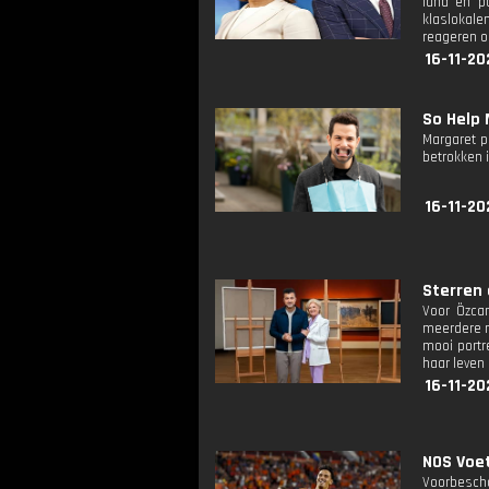
land en po
klaslokale
reageren o
16-11-20
So Help
Margaret p
betrokken i
16-11-20
Sterren 
Voor Özcan
meerdere n
mooi portr
haar leven
16-11-20
NOS Voet
Voorbescho