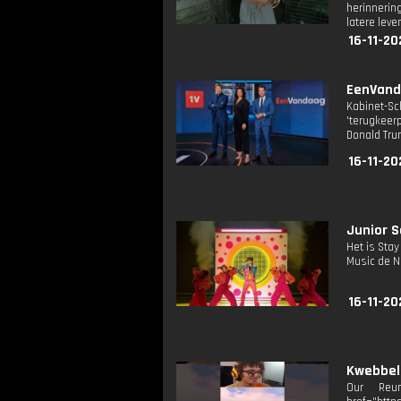
herinnerin
latere leve
16-11-20
EenVanda
Kabinet-Sc
'terugkeer
Donald Tru
16-11-20
Junior S
Het is Sta
Music de Ne
16-11-20
Kwebbelk
Our Reu