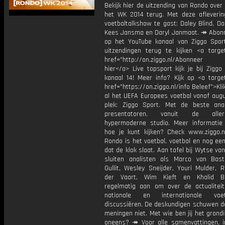
Bekijk hier de uitzending van Rondo over
het WK 2014 terug. Met deze afleverin
voetbaltalkshow te gast: Daley Blind, Da
Kees Jansma en Daryl Janmaat. ↠ Abonn
op het YouTube kanaal van Ziggo Spor
uitzendingen terug te kijken <a target
href="http://on.ziggo.nl/Abonneer
hier</a> Live topsport kijk je bij Ziggo
kanaal 14! Meer info? Kijk op <a target
href="https://on.ziggo.nl/info Beleef">Kli
al het UEFA Europees voetbal vanaf augu
plek: Ziggo Sport. Met de beste ana
presentatoren, vanuit de allern
hypermoderne studio. Meer informati
hoe je kunt kijken? Check www.ziggo.nl
Rondo is het voetbal, voetbal en nog ee
dat de klok slaat. Aan tafel bij Wytse va
sluiten analisten als Marco van Bas
Gullit, Wesley Sneijder, Youri Mulder, 
der Vaart, Wim Kieft en Khalid Bo
regelmatig aan om over de actualitei
nationale en internationale vo
discussiëren. De deskundigen schuwen d
meningen niet. Met wie ben jij het grond
oneens? ↠ Voor alle samenvattingen, i