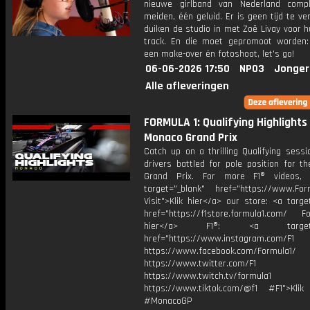
nieuwe girlband van Nederland comp
meiden, één geluid. Er is geen tijd te ver
duiken de studio in met Zoë Livay voor 
track. En die moet gepromoot worden: 
een make-over én fotoshoot, let's go!
06-06-2026 17:50
NPO3
Jonger
Alle afleveringen
FORMULA 1: Qualifying Highlights 
Monaco Grand Prix
Catch up on a thrilling Qualifying sess
drivers battled for pole position for t
Grand Prix. For more F1® videos, v
target="_blank" href="https://www.For
Visit">Klik hier</a> our store: <a targe
href="https://f1store.formula1.com/ Fol
hier</a> F1®: <a target="_
href="https://www.instagram.com/F1
https://www.facebook.com/Formula1/
https://www.twitter.com/F1
https://www.twitch.tv/formula1
https://www.tiktok.com/@f1 #F1">Klik
#MonacoGP