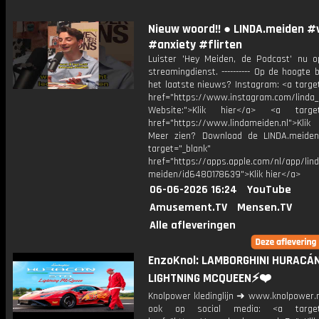
Nieuw woord!! ● LINDA.meiden #
#anxiety #flirten
Luister 'Hey Meiden, de Podcast' nu o
streamingdienst. ---------- Op de hoogte b
het laatste nieuws? Instagram: <a targe
href="https://www.instagram.com/linda
Website:">Klik hier</a> <a target=
href="https://www.lindameiden.nl">Klik
Meer zien? Download de LINDA.meide
target="_blank"
href="https://apps.apple.com/nl/app/lind
meiden/id6480178639">Klik hier</a>
06-06-2026 16:24
YouTube
Amusement.TV
Mensen.TV
Alle afleveringen
EnzoKnol: LAMBORGHINI HURACÁN
LIGHTNING MCQUEEN⚡️❤️
Knolpower kledinglijn ➜ www.knolpower.n
ook op social media: <a target=