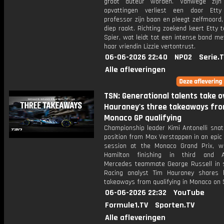
groot auteur worden. Vanwege zijn 
opvattingen verliest een door Etty
professor zijn baan en pleegt zelfmoord
diep raakt. Richting zoekend keert Etty 
Spier, wat leidt tot een intense band m
haar vriendin Lizzie vertontrust.
06-06-2026 22:40
NPO2
Serie.
Alle afleveringen
TSN: Generational talents take ov
Hauraney's three takeaways fr
Monaco GP qualifying
Championship leader Kimi Antonelli snat
position from Max Verstappen in an epic 
session at the Monaco Grand Prix, w
Hamilton finishing in third and An
Mercedes teammate George Russell in s
Racing analyst Tim Hauraney shares 
takeaways from qualifying in Monaco on 
06-06-2026 22:32
YouTube
Formule1.TV
Sporten.TV
Alle afleveringen