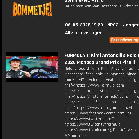
Bommetje!: Afl. 6
De co-host van Ron Boszhard is Britt Sch
06-06-2026 19:20
NPO3
Jonger
Alle afleveringen
FORMULA 1: Kimi Antonelli's Pole 
2026 Monaco Grand Prix | Pirelli
Ride onboard with Kimi Antonelli as h
Mercedes’ first pole in Monaco since 
more F1® videos, visit: <a target=
href="https://www.Formula1.com Vis
hier</a> our store: <a target=
href="https://f1store.formula1.com/ Fol
hier</a> F1®: <a target="_
href="https://www.instagram.com/F1
https://www.facebook.com/Formula1/
https://www.twitter.com/F1
https://www.twitch.tv/formula1
https://www.tiktok.com/@f1 #F1">Klik
#MonacoGP