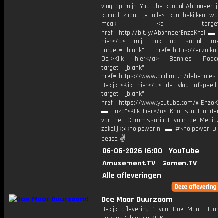
vlog op mijn YouTube kanaal Abonneer j
kanaal zodat je alles kan bekijken w
maak: <a target="_b
href="http://bit.ly/AbonneerEnzoKnol ▬ 
hier</a> mij ook op social me
target="_blank" href="https://enzo.kno
De">Klik hier</a> Bennies Podc
target="_blank"
href="https://www.podimo.nl/debennies
Bekijk">Klik hier</a> de vlog afspeelli
target="_blank"
href="https://www.youtube.com/@EnzoKn
▬ Enzo">Klik hier</a> Knol staat onder
van het Commissariaat voor de Media.
zakelijk@knolpower.nl ▬ #Knolpower Di
peace ✌
06-06-2026 16:00
YouTube
Amusement.TV
Gamen.TV
Alle afleveringen
Doe Maar Duurzaam
Bekijk aflevering 1 van Doe Maar Duu