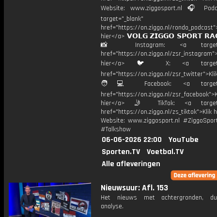
Website: www.ziggosport.nl 🎧 Podc
target="_blank"
href="https://on.ziggo.nl/rondo_podcast">
hier</a> 𝗩𝗢𝗟𝗚 𝗭𝗜𝗚𝗚𝗢 𝗦𝗣𝗢𝗥𝗧 𝗥𝗔
📸 Instagram: <a target="_
href="https://on.ziggo.nl/zsr_instagram">
hier</a> 🐦 X: <a target="
href="https://on.ziggo.nl/zsr_twitter">Kli
🧑💻 Facebook: <a target="
href="https://on.ziggo.nl/zsr_facebook">K
hier</a> 🤳 TikTok: <a target=
href="https://on.ziggo.nl/zs_tiktok">Klik h
Website: www.ziggosport.nl #ZiggoSpo
#Talkshow
06-06-2026 22:00
YouTube
Sporten.TV
Voetbal.TV
Alle afleveringen
Nieuwsuur: Afl. 153
Het nieuws met achtergronden, du
analyse.