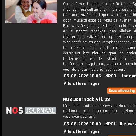
Groep 8 van basisschool de Delta uit 
mag op musicalkamp om hun groep 8 m
te studeren. De leerlingen worden daarbi
door musical-experts Maurice Wijnen e
Brouwer. De gezelligheid slaat echter s
er 's nachts spookgeluiden klinken
mysterieuze wijze eten op het kamp v
Wat heeft de stugge kampbeheerder Ja
te maken? Zijn veertienjarige zoo
vertrouwt het niet en gaat op onder
Ondertussen is de strijd om de
hoofdrollen losgebrand, wat grote gevol
voor de onderlinge vriendschappen.
06-06-2026 18:05
NPO3
Jonger
Alle afleveringen
NOS Journaal: Afl. 23
Met het laatste nieuws, gebeurteni
nationaal en internationaal bela
weersverwachting.
06-06-2026 18:00
NPO1
Nieuws
Alle afleveringen