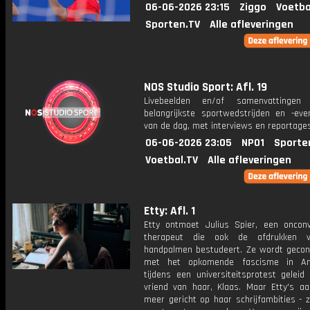
06-06-2026 23:15
Ziggo
Voetba
Sporten.TV
Alle afleveringen
NOS Studio Sport: Afl. 19
Livebeelden en/of samenvattinge
belangrijkste sportwedstrijden en -ev
van de dag, met interviews en reportages
06-06-2026 23:05
NPO1
Sporte
Voetbal.TV
Alle afleveringen
Etty: Afl. 1
Etty ontmoet Julius Spier, een onconv
therapeut die ook de afdrukken 
handpalmen bestudeert. Ze wordt gecon
met het opkomende fascisme in A
tijdens een universiteitsprotest geleid
vriend van haar, Klaas. Maar Etty's aa
meer gericht op haar schrijfambities - 