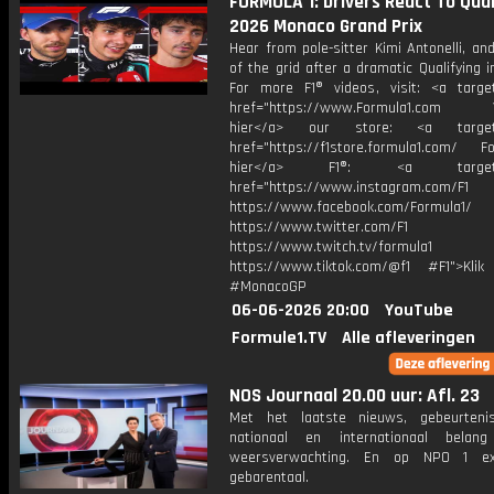
FORMULA 1: Drivers React To Quali
2026 Monaco Grand Prix
Hear from pole-sitter Kimi Antonelli, an
of the grid after a dramatic Qualifying 
For more F1® videos, visit: <a target
href="https://www.Formula1.com Vis
hier</a> our store: <a target=
href="https://f1store.formula1.com/ Fol
hier</a> F1®: <a target="_
href="https://www.instagram.com/F1
https://www.facebook.com/Formula1/
https://www.twitter.com/F1
https://www.twitch.tv/formula1
https://www.tiktok.com/@f1 #F1">Klik
#MonacoGP
06-06-2026 20:00
YouTube
Formule1.TV
Alle afleveringen
NOS Journaal 20.00 uur: Afl. 23
Met het laatste nieuws, gebeurteni
nationaal en internationaal bela
weersverwachting. En op NPO 1 e
gebarentaal.