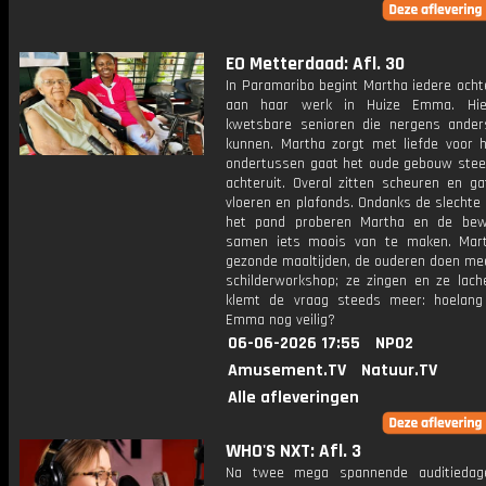
EO Metterdaad: Afl. 30
In Paramaribo begint Martha iedere ocht
aan haar werk in Huize Emma. Hi
kwetsbare senioren die nergens ander
kunnen. Martha zorgt met liefde voor 
ondertussen gaat het oude gebouw stee
achteruit. Overal zitten scheuren en ga
vloeren en plafonds. Ondanks de slechte
het pand proberen Martha en de bew
samen iets moois van te maken. Mar
gezonde maaltijden, de ouderen doen me
schilderworkshop; ze zingen en ze lache
klemt de vraag steeds meer: hoelang
Emma nog veilig?
06-06-2026 17:55
NPO2
Amusement.TV
Natuur.TV
Alle afleveringen
WHO'S NXT: Afl. 3
Na twee mega spannende auditiedag