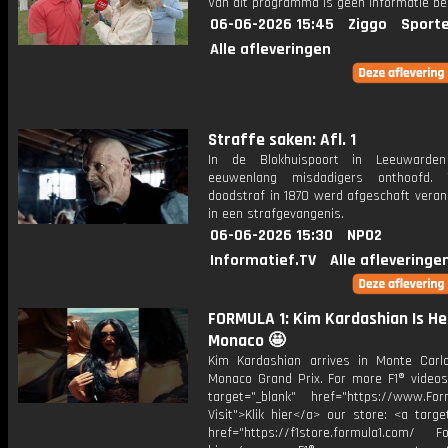
Van dit programma is geen informatie be
06-06-2026 15:45
Ziggo
Sport
Alle afleveringen
Straffe saken: Afl. 1
In de Blokhuispoort in Leeuwarde
eeuwenlang misdadigers onthoofd.
doodstraf in 1870 werd afgeschaft veran
in een strafgevangenis.
06-06-2026 15:30
NPO2
Informatief.TV
Alle afleveringe
FORMULA 1: Kim Kardashian Is He
Monaco 🤩
Kim Kardashian arrives in Monte Carl
Monaco Grand Prix. For more F1® videos,
target="_blank" href="https://www.For
Visit">Klik hier</a> our store: <a targe
href="https://f1store.formula1.com/ Fol