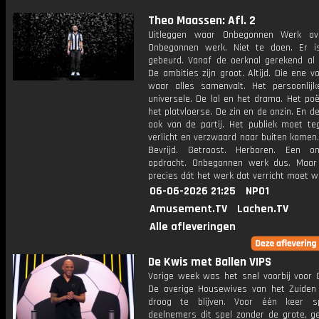
Theo Maassen: Afl. 2
Uitleggen waar Onbegonnen Werk ov
Onbegonnen werk. Niet te doen. Er i
gebeurd. Vanaf de oerknal gerekend al 
De ambities zijn groot. Altijd. Die ene vo
waar alles samenvalt. Het persoonlij
universele. De lol en het drama. Het po
het platvloerse. De zin en de onzin. En d
ook van de partij. Het publiek moet tege
verlicht en verzwaard naar buiten komen
Bevrijd. Getroost. Herboren. Een on
opdracht. Onbegonnen werk dus. Maa
precies dát het werk dat verricht moet w
06-06-2026 21:25
NPO1
Amusement.TV
Lachen.TV
Alle afleveringen
De Kwis met Ballen VIPS
Vorige week was het snel voorbij voor 
De overige Housewives van het Zuiden
droog te blijven. Voor één keer s
deelnemers dit spel zonder de grote, ge