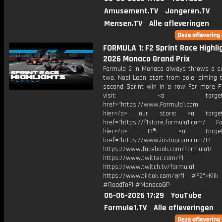
Amusement.TV
Jongeren.TV
Mensen.TV
Alle afleveringen
FORMULA 1: F2 Sprint Race Highlig
2026 Monaco Grand Prix
Formula 2 in Monaco always throws a su
two. Noel León start from pole, aiming 
second Sprint win in a row For more F1
visit: <a target="_b
href="https://www.Formula1.com Vis
hier</a> our store: <a target=
href="https://f1store.formula1.com/ Fol
hier</a> F1®: <a target="_
href="https://www.instagram.com/F1
https://www.facebook.com/Formula1/
https://www.twitter.com/F1
https://www.twitch.tv/formula1
https://www.tiktok.com/@f1 #F2">Klik
#RoadToF1 #MonacoGP
06-06-2026 17:29
YouTube
Formule1.TV
Alle afleveringen