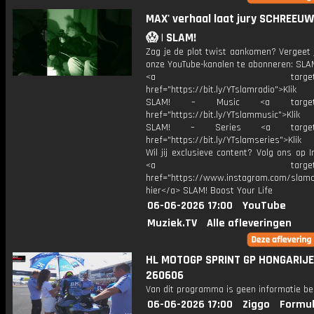
MAX' verhaal laat jury SCHREEU
😱 | SLAM!
Zag je de plot twist aankomen? Vergeet 
onze YouTube-kanalen te abonneren: SLAM
<a target="_bl
href="https://bit.ly/YTslamradio">Klik
SLAM! – Music <a target="_
href="https://bit.ly/YTslammusic">Klik
SLAM! – Series <a target="
href="https://bit.ly/YTslamseries">Klik
Wil jij exclusieve content? Volg ons op 
<a target="_bl
href="https://www.instagram.com/slamoff
hier</a> SLAM! Boost Your Life
06-06-2026 17:00
YouTube
Muziek.TV
Alle afleveringen
HL MOTOGP SPRINT GP HONGARIJE
260606
Van dit programma is geen informatie be
06-06-2026 17:00
Ziggo
Formul