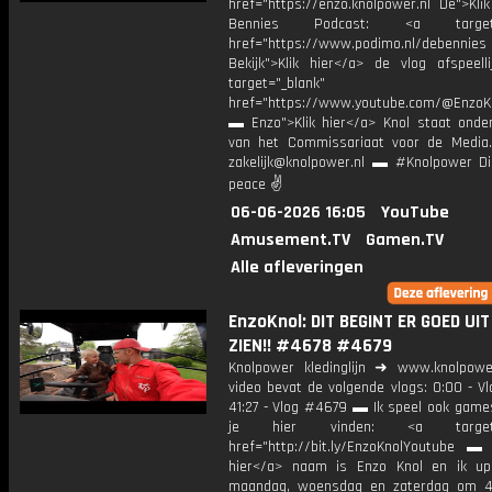
href="https://enzo.knolpower.nl De">Kli
Bennies Podcast: <a target="
href="https://www.podimo.nl/debennies
Bekijk">Klik hier</a> de vlog afspeelli
target="_blank"
href="https://www.youtube.com/@EnzoKn
▬ Enzo">Klik hier</a> Knol staat onder
van het Commissariaat voor de Media.
zakelijk@knolpower.nl ▬ #Knolpower Di
peace ✌
06-06-2026 16:05
YouTube
Amusement.TV
Gamen.TV
Alle afleveringen
EnzoKnol: DIT BEGINT ER GOED UIT
ZIEN!! #4678 #4679
Knolpower kledinglijn ➜ www.knolpowe
video bevat de volgende vlogs: 0:00 - V
41:27 - Vlog #4679 ▬ Ik speel ook games
je hier vinden: <a target="
href="http://bit.ly/EnzoKnolYoutube ▬ M
hier</a> naam is Enzo Knol en ik up
maandag, woensdag en zaterdag om 4