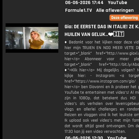
06-06-2026 17:44
YouTube
Formule1.TV
Alle afleveringen
Gio: DE EERSTE DAG IN ITALIE! ZE
HUILEN VAN GELUK..❤️🇮🇹
♦ Bedankt voor het kijken naar deze vid
hier mijn TRUIEN EN NOG MEER VETTE D
target="_blank" href="http://www.gioxl.
hier</a> Abonneer voor meer ple
target="_blank" href="http://bit.ly/Ab
♦">Klik hier</a> Mij dagelijks volgen?
kijkje hier: - Instagram: <a target
href="https://www.instagram.com/gio/
hier</a> ben Giovanni en ik probeer het 
YouTube te entertainen met video's! Al mi
zijn in 1080p, dat betekent dus HD! 
video's als verhalen over levensgebeur
vlogs en allerlei challenges en rando
Reizen en vloggen vind ik het leukste o
Ik upload ook veel video's met mijn fam
dat wordt altijd goed ontvangen. Om 
17:30 kan jij een video verwachten.
06-06-2026 17:30
YouTube