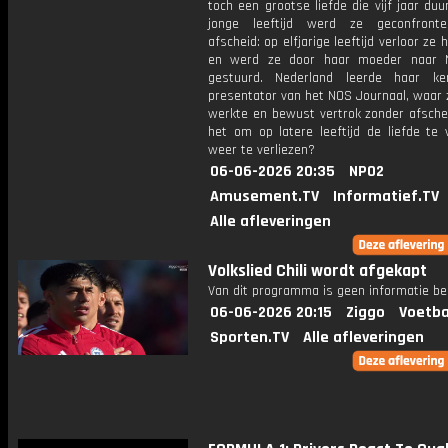
toch een grootse liefde die vijf jaar duu
jonge leeftijd werd ze geconfront
afscheid: op elfjarige leeftijd verloor ze 
en werd ze door haar moeder naar N
gestuurd. Nederland leerde haar ke
presentator van het NOS Journaal, waar 
werkte en bewust vertrok zonder afschei
het om op latere leeftijd de liefde te 
weer te verliezen?
06-06-2026 20:35
NPO2
Amusement.TV
Informatief.TV
Alle afleveringen
Volkslied Chili wordt afgekapt
Van dit programma is geen informatie be
06-06-2026 20:15
Ziggo
Voetba
Sporten.TV
Alle afleveringen