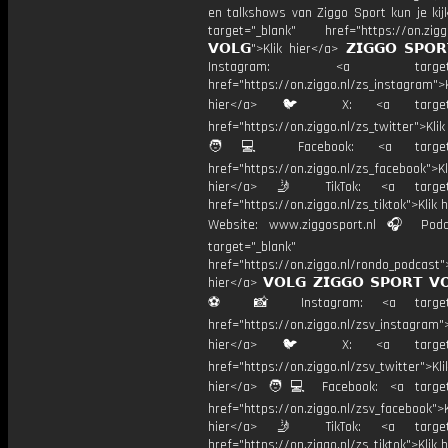
en talkshows van Ziggo Sport kun je kij
target="_blank" href="https://on.ziggo
𝗩𝗢𝗟𝗚">Klik hier</a> 𝗭𝗜𝗚𝗚𝗢 𝗦𝗣𝗢
Instagram: <a target="_
href="https://on.ziggo.nl/zs_instagram">K
hier</a> 🐦 X: <a target="
href="https://on.ziggo.nl/zs_twitter">Kli
🧑💻 Facebook: <a target="
href="https://on.ziggo.nl/zs_facebook">Kl
hier</a> 🤳 TikTok: <a target=
href="https://on.ziggo.nl/zs_tiktok">Klik h
Website: www.ziggosport.nl 🎧 Podc
target="_blank"
href="https://on.ziggo.nl/rondo_podcast">
hier</a> 𝗩𝗢𝗟𝗚 𝗭𝗜𝗚𝗚𝗢 𝗦𝗣𝗢𝗥𝗧 𝗩
⚽️ 📸 Instagram: <a target="
href="https://on.ziggo.nl/zsv_instagram">
hier</a> 🐦 X: <a target="
href="https://on.ziggo.nl/zsv_twitter">Kli
hier</a> 🧑💻 Facebook: <a target=
href="https://on.ziggo.nl/zsv_facebook">K
hier</a> 🤳 TikTok: <a target=
href="https://on.ziggo.nl/zs_tiktok">Klik h