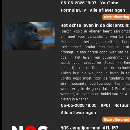
06-06-2026 19:07
YouTube
Formule1.TV
Alle afleveringen
Het echte leven in de dierentuin: 
Toekan Pablo in Rhenen heeft een onts
en moet voor behandeling weg bij zij
Maria. Is uit het oog, ook uit het hart
toekanpaar? Omdat hun sociale stat
afhangt, is een harem opbouwen het bela
doel in het leven van bavianenmanne
wordt voor onervaren Zazou in E
behoorlijk risico. Gaat het de schuwe
lukken hun nieuwe jong in leven in t
Gorilla Popa moet naar de tandarts ma
zijn imposante soortgenoten hem da
weer terug in de groep laten? En: alles
wonderlijke leven in de buidel van de Au
dieren in Rhenen.
06-06-2026 19:05
NPO1
Natuur
Alle afleveringen
NOS Jeugdjournaal: Afl. 157