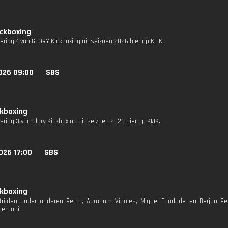
ckboxing
vering 4 van GLORY Kickboxing uit seizoen 2026 hier op KIJK.
026 09:00
SBS
ckboxing
vering 3 van Glory Kickboxing uit seizoen 2026 hier op KIJK.
026 17:00
SBS
ckboxing
trijden onder anderen Petch, Abraham Vidales, Miguel Trindade en Berjan Pe
oernooi.