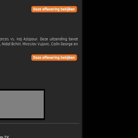
rcas vs. Iraj Azizpour. Deze uitzending bevat
Nidal Bchiri, Miroslav Vujovic, Colin George en
lm.TV