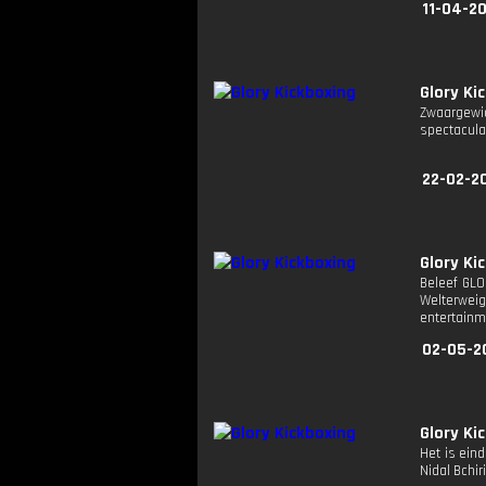
11-04-20
Glory Ki
Zwaargewi
spectacula
22-02-2
Glory Ki
Beleef GLO
Welterwei
entertainm
02-05-2
Glory Ki
Het is eind
Nidal Bchir