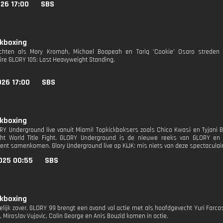
26 17:00
SBS
ckboxing
chten als Mory Kromah, Michael Boapeah en Tariq ‘Cookie’ Osaro streden o
ire GLORY 105: Last Heavyweight Standing.
026 17:00
SBS
ckboxing
RY Underground live vanuit Miami! Topkickboksers zoals Chico Kwasi en Tyjani B
ght World Title Fight. GLORY Underground is de nieuwe reeks van GLORY en
ent samenkomen. Glory Underground live op KIJK: mis niets van deze spectaculair
025 00:55
SBS
ckboxing
elijk zover. GLORY 99 brengt een avond vol actie met als hoofdgevecht Yuri Farcas
i, Miroslav Vujovic, Colin George en Anis Bouzid komen in actie.