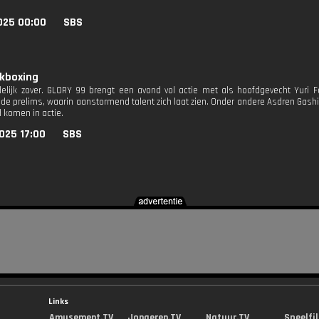
025 00:00
SBS
ckboxing
delijk zover. GLORY 99 brengt een avond vol actie met als hoofdgevecht Yuri Fa
 de prelims, waarin aanstormend talent zich laat zien. Onder andere Asdren Gashi, 
d komen in actie.
025 17:00
SBS
Links
Amusement.TV
Jongeren.TV
Natuur.TV
Speelfi