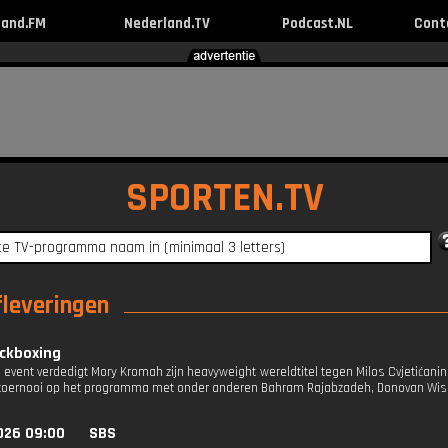
land.FM
Nederland.TV
Podcast.NL
Cont
SPORTEN.TV
fleveringen
ckboxing
n event verdedigt Mory Kromah zijn heavyweight wereldtitel tegen Milos Cvjetićani
-toernooi op het programma met onder anderen Bahram Rajabzadeh, Donovan Wis
026 09:00
SBS