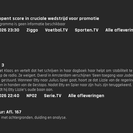
pent score in cruciale wedstrijd voor promotie
ogramma is geen informatie beschikbaar
026 23:30
Ziggo
Voetbal.TV
Sporten.TV
Alle afleveri
. 3
t Klaas en vertelt dat het schrijven in haar dagboek haar helpt om stabiliteit te 
op de radio. Ze weigert. Overal in Amsterdam verschijnen 'Geen toegang voor Jode
t gestuurd. Wanneer Etty naar Julius Spier gaat, hoort ze dat Lizzie van de reger
n in handen van de Gestapo. Nadat Etty en Spier naar zijn huis zijn teruggekeerd
dt hij Etty Lizzie's oude baan aan.
026 22:40
NPO2
Serie.TV
Alle afleveringen
r: Afl. 167
 met achtergronden, duiding en analyse.