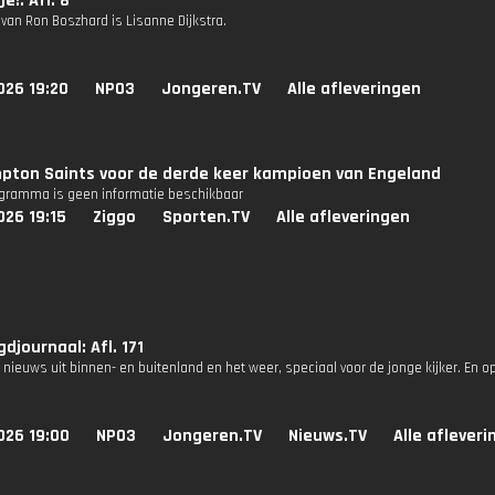
!: Afl. 8
van Ron Boszhard is Lisanne Dijkstra.
026 19:20
NPO3
Jongeren.TV
Alle afleveringen
pton Saints voor de derde keer kampioen van Engeland
ogramma is geen informatie beschikbaar
026 19:15
Ziggo
Sporten.TV
Alle afleveringen
djournaal: Afl. 171
 nieuws uit binnen- en buitenland en het weer, speciaal voor de jonge kijker. En o
026 19:00
NPO3
Jongeren.TV
Nieuws.TV
Alle aflever