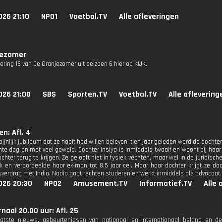
26 21:10
NPO1
Voetbal.TV
Alle afleveringen
jezomer
vering 18 van De Oranjezomer uit seizoen 6 hier op KIJK.
026 21:00
SBS
Sporten.TV
Voetbal.TV
Alle aflevering
en: Afl. 4
pijnlijk jubileum dat ze nooit had willen beleven: tien jaar geleden werd de doch
hte dag en met veel geweld. Dochter Insiya is inmiddels twaalf en woont bij haar v
hter terug te krijgen. Ze gelooft niet in fysiek vechten, maar wel in de juridisc
ijk en veroordeelde haar ex-man tot 8,5 jaar cel. Maar haar dochter krijgt ze 
gsverdrag met India. Nadia gaat rechten studeren en werkt inmiddels als advocaat.
026 20:30
NPO2
Amusement.TV
Informatief.TV
Alle 
naal 20.00 uur: Afl. 25
aatste nieuws, gebeurtenissen van nationaal en internationaal belang en d