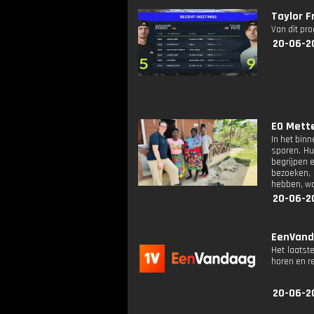
Taylor F
Van dit pr
20-06-2
EO Mette
In het bin
sporen. Hu
begrijpen e
bezoeken, 
hebben, waa
20-06-2
EenVanda
Het laatst
horen en r
20-06-2