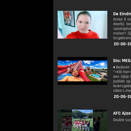
De Eindm
Groep 8 va
daarbij be
spookgelui
maken? Zij
losgebrand
20-06-2
Gio: ME
♦ Bedankt v
">Klik hier
een kijkje
publiek op
levensgebe
video's met
20-06-2
AFC Ajax
Double succ