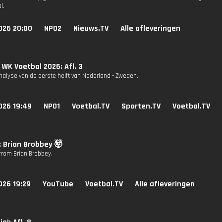
l.
026 20:00
NPO2
Nieuws.TV
Alle afleveringen
 WK Voetbal 2026: Afl. 3
nalyse van de eerste helft van Nederland - Zweden.
026 19:49
NPO1
Voetbal.TV
Sporten.TV
Voetbal.TV
: Brian Brobbey 🤯
 from Brian Brobbey.
026 19:29
YouTube
Voetbal.TV
Alle afleveringen