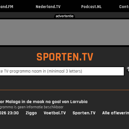
land.FM
Nederland.TV
Podcast.NL
Cont
SPORTEN.TV
or Malaga in de maak na goal van Larrubia
ogramma is geen informatie beschikbaar
026 23:30
Ziggo
Voetbal.TV
Sporten.TV
Alle afleveri