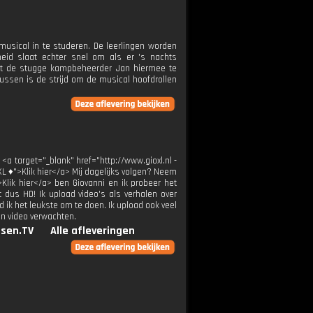
sical in te studeren. De leerlingen worden
heid slaat echter snel om als er 's nachts
eft de stugge kampbeheerder Jan hiermee te
tussen is de strijd om de musical hoofdrollen
 <a target="_blank" href="http://www.gioxl.nl -
XL ♦">Klik hier</a> Mij dagelijks volgen? Neem
>Klik hier</a> ben Giovanni en ik probeer het
t dus HD! Ik upload video's als verhalen over
 ik het leukste om te doen. Ik upload ook veel
en video verwachten.
sen.TV
Alle afleveringen