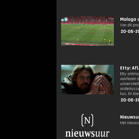
Malaga o
Van dit pr
20-06-2
Etty: Afl
Etty ontmoe
voorlezen 
universitei
ondertusse
kus. En bie
20-06-2
Nieuwsuu
Het nieuws