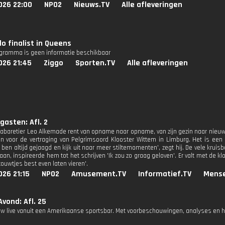
026 22:00
NPO2
Nieuws.TV
Alle afleveringen
o finalist in Queens
ogramma is geen informatie beschikbaar
026 21:45
Ziggo
Sporten.TV
Alle afleveringen
gasten: Afl. 2
abaretier Leo Alkemade rent van opname naar opname, van zijn gezin naar nieuwe af
in voor de vertraging van Pelgrimsoord Klooster Wittem in Limburg. Het is een e
 ben altijd gejaagd en kijk uit naar meer stiltemomenten', zegt hij. De vele kruis
an, inspireerde hem tot het schrijven 'Ik zou zo graag geloven'. Er valt met de k
ouwtjes best even laten vieren'.
26 21:15
NPO2
Amusement.TV
Informatief.TV
Mense
vond: Afl. 25
w live vanuit een Amerikaanse sportsbar. Met voorbeschouwingen, analyses en he