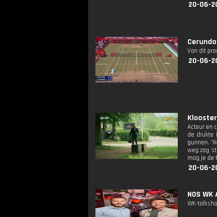
20-06-2
Cerundol
Van dit pr
20-06-2
Klooster
Acteur en c
de drukte 
gunnen. 'Ik
weg zag sta
mag je de t
20-06-20
NOS WK A
WK-talksho