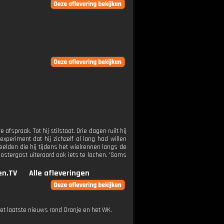
spraak. Tot hij stilstaat. Drie dagen ruilt hij
xperiment dat hij zichzelf al lang had willen
beelden die hij tijdens het wielrennen langs de
loostergast uiteraard ook iets te lachen. 'Soms
n.TV
Alle afleveringen
t laatste nieuws rond Oranje en het WK.