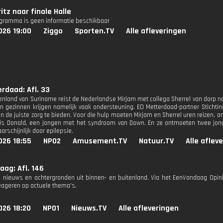
ritz naar finale Halle
ogramma is geen informatie beschikbaar
026 19:00
Ziggo
Sporten.TV
Alle afleveringen
rdaad: Afl. 33
nenland van Suriname reist de Nederlandse Mirjam met collega Sherrel van dorp 
n gezinnen krijgen namelijk vaak ondersteuning. EO Metterdaad-partner Stichti
n de juiste zorg te bieden. Voor die hulp moeten Mirjam en Sherrel uren reizen, o
is Donald, een jongen met het syndroom van Down. En ze ontmoeten twee jong
rschijnlijk door epilepsie.
026 18:55
NPO2
Amusement.TV
Natuur.TV
Alle aflev
ag: Afl. 146
e nieuws en achtergronden uit binnen- en buitenland. Via het EenVandaag Opi
eageren op actuele thema's.
026 18:20
NPO1
Nieuws.TV
Alle afleveringen