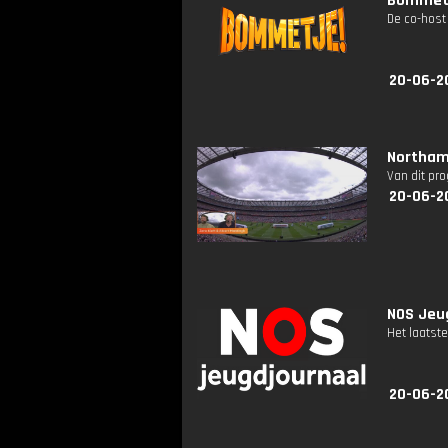
Bommetje
De co-host 
20-06-2
Northam
Van dit pr
20-06-2
NOS Jeug
Het laatste
20-06-2