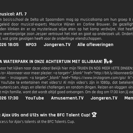
usical: Afl. 7
n basisschool de Delta uit Spaarndam mag op musicalkamp om hun groep 8 mu
geleid door musical-experts Maurice Wijnen en Carline Brouwer. De gezellig
den klinken én er op mysterieuze wijze eten op het kamp verdwijnt. Wat he
n veertienjarige zoon Jesper vertrouwt het niet en gaat op onderzoek uit. Onder
, wat grote gevolgen heeft voor de onderlinge vriendschappen.
026 18:05
NPO3
Jongeren.TV
Alle afleveringen
GA WATERPARK IN ONZE ACHTERTUIN MET GLIJBAAN! 🛝☀️
oor het kijken naar deze video! Bekijk hier mijn TRUIEN EN NOG MEER VETTE DINGEN:
</a> Abonneer voor meer plezier: <a target="_blank" href="http://bit.ly/AbonneerG
 hier: - Instagram: <a target="_blank" href="https://www.instagram.com/gio/ Ik"
 YouTube te entertainen met video's! Al mijn video's zijn in 1080p, dat beteken
urtenissen, vlogs en allerlei challenges en random dingen. Reizen en vloggen vind
 mijn familie, want dat wordt altijd goed ontvangen. Om de dag om 17:30 kan jij e
026 17:30
YouTube
Amusement.TV
Jongeren.TV
Men
: Ajax U9s and U12s win the BFC Talent Cup! 🏆
ess for Ajax's talents at the BFC Talents Cup.