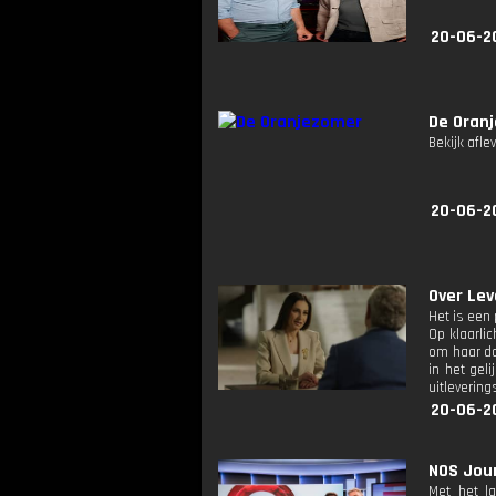
20-06-20
De Oran
Bekijk afle
20-06-2
Over Lev
Het is een 
Op klaarlic
om haar doc
in het gel
uitleverin
20-06-2
NOS Jour
Met het l