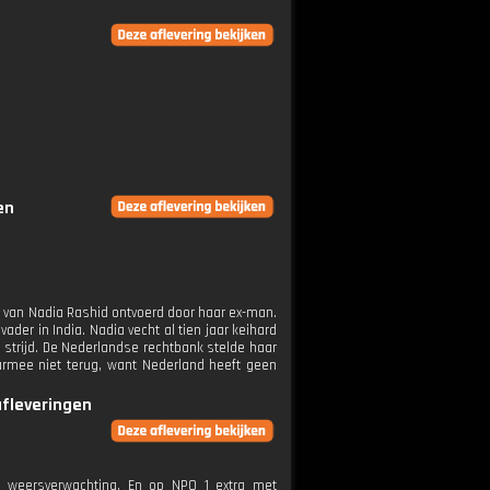
en
ter van Nadia Rashid ontvoerd door haar ex-man.
ader in India. Nadia vecht al tien jaar keihard
he strijd. De Nederlandse rechtbank stelde haar
daarmee niet terug, want Nederland heeft geen
afleveringen
e weersverwachting. En op NPO 1 extra met