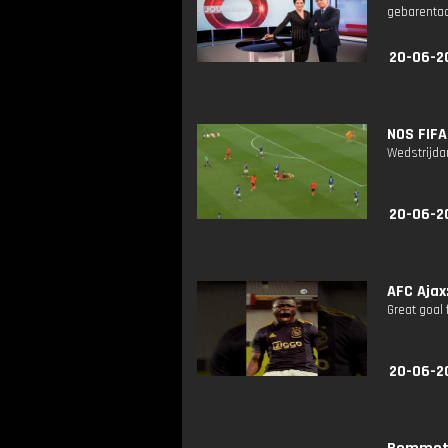
gebarentaa
20-06-2
NOS FIFA
Wedstrijda
20-06-2
AFC Ajax
Great goal
20-06-2