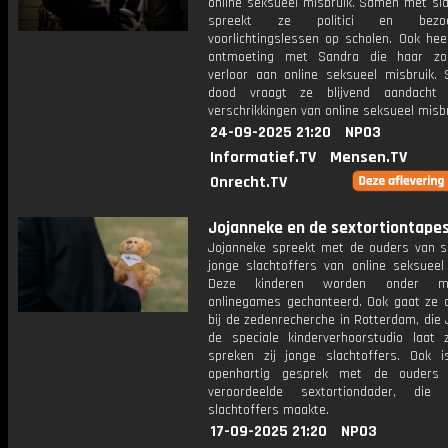
online seksueel misbruik. Samen met sla
spreekt ze politici en bez
voorlichtingslessen op scholen. Ook hee
ontmoeting met Sandra die haar zo
verloor aan online seksueel misbruik. S
dood vraagt ze blijvend aandacht
verschrikkingen van online seksueel misbr
24-09-2025 21:20
NPO3
Informatief.TV
Mensen.TV
Onrecht.TV
Jojanneke en de sextortiontapes:
Jojanneke spreekt met de ouders van 
jonge slachtoffers van online seksueel 
Deze kinderen worden onder m
onlinegames gechanteerd. Ook gaat ze 
bij de zedenrecherche in Rotterdam, die
de speciale kinderverhoorstudio laat z
spreken zij jonge slachtoffers. Ook 
openhartig gesprek met de ouders
veroordeelde sextortiondader, die t
slachtoffers maakte.
17-09-2025 21:20
NPO3