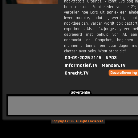
naaktfoto's. Uiteindelijk komt Eva oog 
hem te staan. Familieleden van de 21-ja
vertellen hoe Lars uit paniek een einde
leven maakte, nadat hij werd gechan
naaktbeelden. Verder wordt ook gestar
experiment. Als de 14-jarige Joy, een mei
gecreëerd met behulp van AI, een
aanmaakt op Snapchat, beginnen 
mannen al binnen een paar dagen me
chatten over seks. Waar stopt dit?
03-09-2025 21:15
NPO3
Informatief.TV
Mensen.TV
Onrecht.TV
Copyright 2026. All rights reserved.