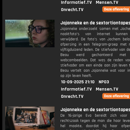
Informatief.TV
Mensen.TV
Onrecht.TV
Jojanneke en de sextortiontapes:
Jojanneke onderzoekt samen met Joche
naaktfoto's van internet kunne
verwijderd. De foto's van Jochem bel
afpersing in een Telegram-groep met
vijftigduizend leden. De stiefvader van de
Beau werd gechanteerd met 
webcambeelden. Dat was de reden vo
stiefvader om een einde aan zijn leven 
Beau vertelt aan Jojanneke wat voor i
op zijn leven heeft.
10-09-2025 21:10
NPO3
Informatief.TV
Mensen.TV
Onrecht.TV
Jojanneke en de sextortiontapes:
De 16-jarige Eva bereidt zich voor
rechtszaak tegen de man die haar leve
hel maakte, doordat hij haar afpe