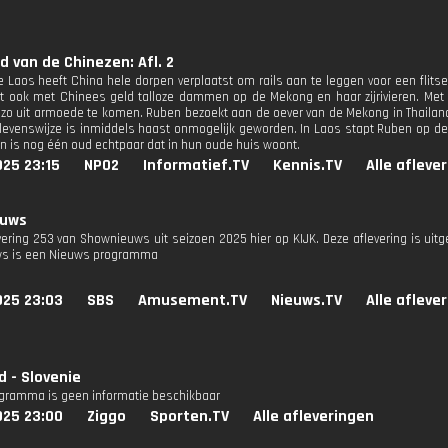
d van de Chinezen: Afl. 2
e Laos heeft China hele dorpen verplaatst om rails aan te leggen voor een flits
 ook met Chinees geld talloze dammen op de Mekong en haar zijrivieren. Met al
zo uit armoede te komen. Ruben bezoekt aan de oever van de Mekong in Thailan
levenswijze is inmiddels haast onmogelijk geworden. In Laos stapt Ruben op de 
ein is nog één oud echtpaar dat in hun oude huis woont.
025 23:15
NPO2
Informatief.TV
Kennis.TV
Alle afleve
euws
evering 253 van Shownieuws uit seizoen 2025 hier op KIJK. Deze aflevering is uit
s is een Nieuws programma
025 23:03
SBS
Amusement.TV
Nieuws.TV
Alle afleve
d - Slovenie
ogramma is geen informatie beschikbaar
025 23:00
Ziggo
Sporten.TV
Alle afleveringen