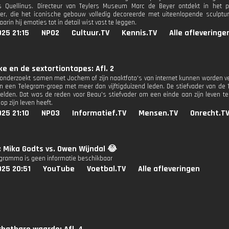
s Quellinus. Directeur van Teylers Museum Marc de Beyer ontdekt in het 
r, die het iconische gebouw volledig decoreerde met uiteenlopende sculpturen
arin hij emoties tot in detail wist vast te leggen.
25 21:15
NPO2
Cultuur.TV
Kennis.TV
Alle afleveringe
e en de sextortiontapes: Afl. 2
onderzoekt samen met Jochem of zijn naaktfoto's van internet kunnen worden v
in een Telegram-groep met meer dan vijftigduizend leden. De stiefvader van de
den. Dat was de reden voor Beau's stiefvader om een einde aan zijn leven te
op zijn leven heeft.
25 21:10
NPO3
Informatief.TV
Mensen.TV
Onrecht.T
: Mika Godts vs. Owen Wijndal 😂
ogramma is geen informatie beschikbaar
025 20:51
YouTube
Voetbal.TV
Alle afleveringen