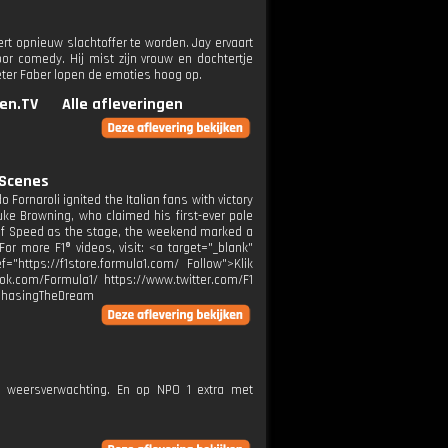
t opnieuw slachtoffer te worden. Jay ervaart
oor comedy. Hij mist zijn vrouw en dochtertje
eter Faber lopen de emoties hoog op.
en.TV
Alle afleveringen
 Scenes
rnaroli ignited the Italian fans with victory
Luke Browning, who claimed his first-ever pole
of Speed as the stage, the weekend marked a
or more F1® videos, visit: <a target="_blank"
="https://f1store.formula1.com/ Follow">Klik
ok.com/Formula1/ https://www.twitter.com/F1
 #ChasingTheDream
e weersverwachting. En op NPO 1 extra met