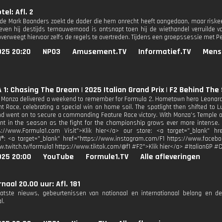
tel: Afl. 2
de Mark Baanders zoekt de dader die hem onrecht heeft aangedaan, maar riskeer
even hij destijds ternauwernood is ontsnapt toen hij de wiethandel verruilde v
verweegt hiervoor zelfs de regels te overtreden. Tijdens een groepssessie met P
025 20:20
NPO3
Amusement.TV
Informatief.TV
Mens
1: Chasing The Dream | 2025 Italian Grand Prix | F2 Behind The
n Monza delivered a weekend to remember for Formula 2. Hometown hero Leonardo Fo
int Race, celebrating a special win on home soil. The spotlight then shifted to 
nd went on to secure a commanding Feature Race victory. With Monza’s Temple 
int in the season as the fight for the championship grows ever more intense. F
s://www.Formula1.com Visit">Klik hier</a> our store: <a target="_blank" href
1®: <a target="_blank" href="https://www.instagram.com/F1 https://www.facebo
w.twitch.tv/formula1 https://www.tiktok.com/@f1 #F2">Klik hier</a> #ItalianGP
025 20:00
YouTube
Formule1.TV
Alle afleveringen
naal 20.00 uur: Afl. 181
aatste nieuws, gebeurtenissen van nationaal en internationaal belang en d
l.