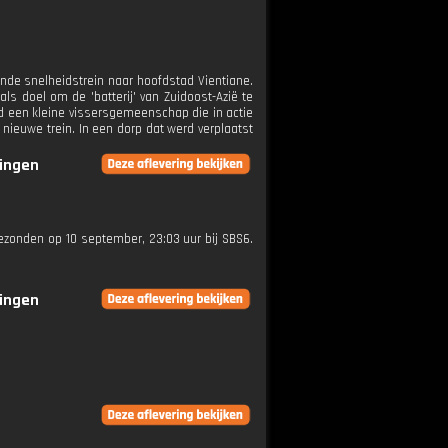
ende snelheidstrein naar hoofdstad Vientiane.
s doel om de 'batterij' van Zuidoost-Azië te
d een kleine vissersgemeenschap die in actie
nieuwe trein. In een dorp dat werd verplaatst
ringen
gezonden op 10 september, 23:03 uur bij SBS6.
ringen