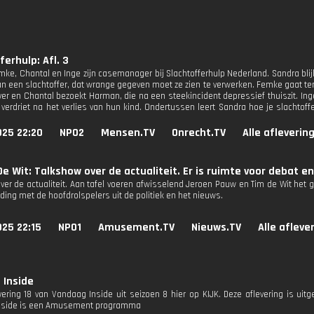
ferhulp: Afl. 3
mke, Chantal en Inge zijn casemanager bij Slachtofferhulp Nederland. Sandra bli
van een slachtoffer, dat wrange gegeven moet ze zien te verwerken. Femke gaat t
er en Chantal bezoekt Harman, die na een steekincident depressief thuiszit. Inge
 verdriet na het verlies van hun kind. Ondertussen leert Sandra hoe je slachtoff
025 22:20
NPO2
Mensen.TV
Onrecht.TV
Alle afleverin
e Wit: Talkshow over de actualiteit. Er is ruimte voor debat e
ver de actualiteit. Aan tafel voeren afwisselend Jeroen Pauw en Tim de Wit het g
ding met de hoofdrolspelers uit de politiek en het nieuws.
25 22:15
NPO1
Amusement.TV
Nieuws.TV
Alle afleve
 Inside
evering 18 van Vandaag Inside uit seizoen 8 hier op KIJK. Deze aflevering is uit
nside is een Amusement programma