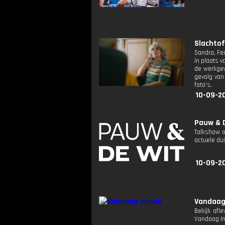
Slachtof
Sandra, Fe
in plaats 
de werkgev
gevolg van
foto's.
10-09-2
Pauw & D
Talkshow o
actuele dui
10-09-20
Vandaag
Bekijk afl
Vandaag I