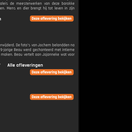
paleis de meesterwerken van deze barokke
. Mens en dier brengt hij tot leven in zijn
n
erwijderd. De foto's van Jochem belandden na
 19-jarige Beau werd gechanteerd met intieme
 maken. Beau vertelt aan Jojanneke wat voor
V
Alle afleveringen