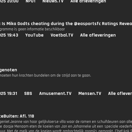
025 20:00
NPO1
Nieuws.TV
Alle afleveringen
: Is Mika Godts cheating during the @easportsfc Ratings Revea
ogramma is geen informatie beschikbaar
025 19:43
YouTube
Voetbal.TV
Alle afleveringen
genoten
oeten hun krachten bundelen om de strijd aan te gaan.
25 19:31
SBS
Amusement.TV
Mensen.TV
Alle afleve
eBuiten: Afl. 118
geniet Jeanne van haar gelijkvloerse villa waar de ramen en schuifdeuren aan all
ese dorpje Menaam eten de koeien van Jan en Johanneke uit een speciale voederha
tuur. Met de melk van de koeien wordt ambachtelijk roomijs gemaakt. Chef-kok S