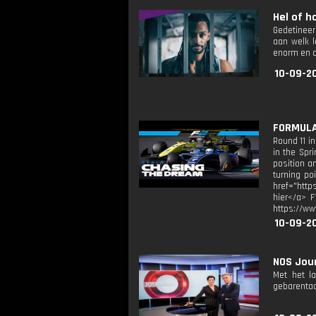
Hel of ho
Gedetineer
aan welk l
enorm en o
10-09-2
FORMULA 
Round 11 i
in the Spr
position a
turning po
href="http
hier</a> F
https://ww
10-09-2
NOS Jour
Met het l
gebarentaa