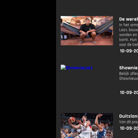
De werel
In het arm
Laos bouwt
worden en 
komt. Hun 
voor de tr
10-09-2
Showni
Bekijk afl
Shownieuw
10-09-2
Duitslan
Van dit pr
10-09-2