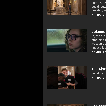
Dam: Artu
beeldhouwe
beelden, wa
10-09-20
Jojannek
Jojanneke 
afpersing 
webcambeel
impact dat 
10-09-20
AFC Ajax
Van dit pr
10-09-2