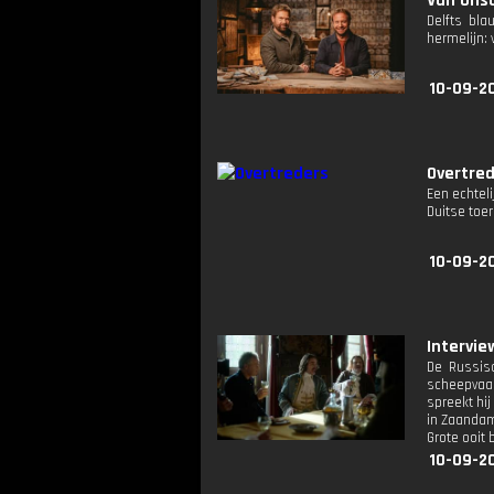
Van onsc
Delfts bl
hermelijn: 
10-09-2
Overtre
Een echtel
Duitse toe
10-09-2
Intervie
De Russis
scheepvaar
spreekt hi
in Zaandam
Grote ooit
10-09-2