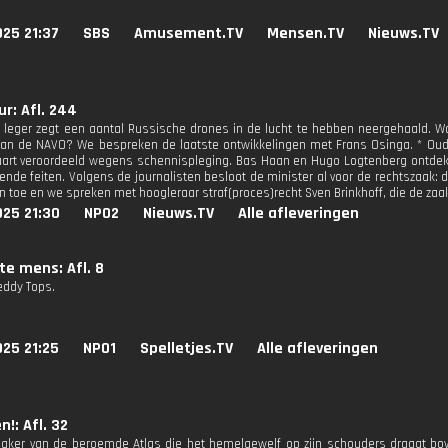
25 21:37
SBS
Amusement.TV
Mensen.TV
Nieuws.TV
r: Afl. 244
 leger zegt een aantal Russische drones in de lucht te hebben neergehaald. Wa
 van de NAVO? We bespreken de laatste ontwikkelingen met Frans Osinga. * Ou
art veroordeeld wegens schennispleging. Bas Haan en Hugo Logtenberg ontdekte
nde feiten. Volgens de journalisten besloot de minister al voor de rechtszaak:
 toe en we spreken met hoogleraar straf(proces)recht Sven Brinkhoff, die de zaak
025 21:30
NPO2
Nieuws.TV
Alle afleveringen
te mens: Afl. 8
eddy Tops.
25 21:25
NPO1
Spelletjes.TV
Alle afleveringen
n!: Afl. 32
maker van de beroemde Atlas die het hemelgewelf op zijn schouders draagt bo