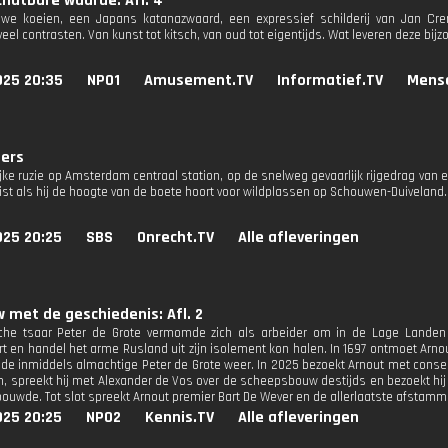
hatbare waarde: Afl. 4
auwe koeien, een Japans katanazwaard, een expressief schilderij van Jan C
veel contrasten. Van kunst tot kitsch, van oud tot eigentijds. Wat leveren deze bij
025 20:35
NPO1
Amusement.TV
Informatief.TV
Mens
ders
ijke ruzie op Amsterdam centraal station, op de snelweg gevaarlijk rijgedrag van
rist als hij de hoogte van de boete hoort voor wildplassen op Schouwen-Duiveland.
025 20:25
SBS
Onrecht.TV
Alle afleveringen
w met de geschiedenis: Afl. 2
che tsaar Peter de Grote vermomde zich als arbeider om in de Lage Landen 
t en handel het arme Rusland uit zijn isolement kon halen. In 1697 ontmoet Arn
j de inmiddels almachtige Peter de Grote weer. In 2025 bezoekt Arnout met conse
, spreekt hij met Alexander de Vos over de scheepsbouw destijds en bezoekt hij e
 bouwde. Tot slot spreekt Arnout premier Bart De Wever en de allerlaatste afstamm
025 20:25
NPO2
Kennis.TV
Alle afleveringen