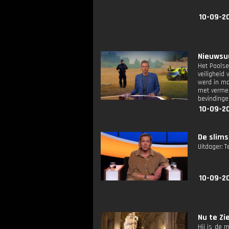
10-09-20
Nieuwsuu
Het Poolse
veiligheid
werd in ma
met vermee
bevindingen
10-09-2
De slims
Uitdager: T
10-09-20
Nu te Zie
Hij is de 