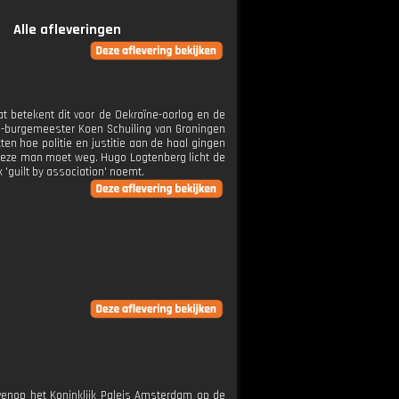
Alle afleveringen
t betekent dit voor de Oekraïne-oorlog en de
d-burgemeester Koen Schuiling van Groningen
n hoe politie en justitie aan de haal gingen
 deze man moet weg. Hugo Logtenberg licht de
 'guilt by association' noemt.
venop het Koninklijk Paleis Amsterdam op de