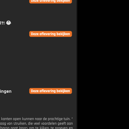
l?! 😂
ringen
e kanten open kunnen naar de prachtige tuin. *
ag van struiken, die veel voordelen geeft aan
haron gaat langs om te kijken, te proeven en