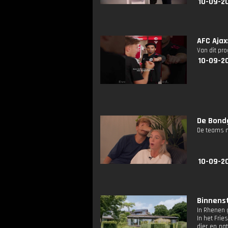
10-09-2
AFC Ajax
Van dit pr
10-09-2
De Bond
De teams m
10-09-20
Binnenst
In Rhenen 
In het Fri
dier en na