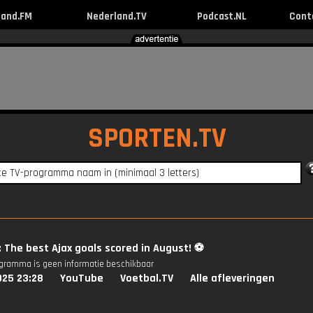
land.FM
Nederland.TV
Podcast.NL
Cont
SPORTEN.TV
: The best Ajax goals scored in August! ⚽️
ogramma is geen informatie beschikbaar
025 23:28
YouTube
Voetbal.TV
Alle afleveringen