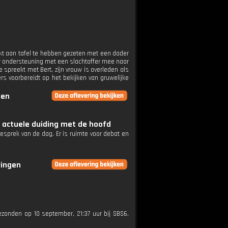
jkt aan tafel te hebben gezeten met een dader
er ondersteuning met een slachtoffer mee naar
 spreekt met Bert, zijn vrouw is overleden als
ers voorbereidt op het bekijken van gruwelijke
gen
n actuele duiding met de hoofd
esprek van de dag. Er is ruimte voor debat en
ringen
gezonden op 10 september, 21:37 uur bij SBS6.