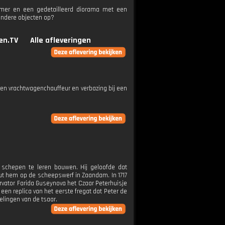
remer en een gedetailleerd diorama met een
zondere objecten op?
en.TV
Alle afleveringen
 een vrachtwagenchauffeur en verbazing bij een
schepen te leren bouwen. Hij geloofde dat
out hem op de scheepswerf in Zaandam. In 1717
rvator Farida Guseynova het Czaar Peterhuisje
en replica van het eerste fregat dat Peter de
elingen van de tsaar.