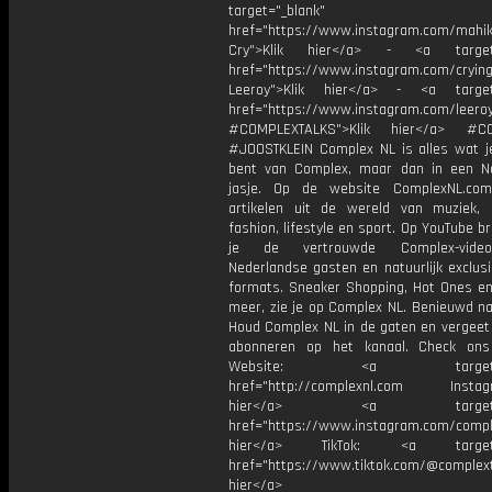
target="_blank"
href="https://www.instagram.com/mahik
Cry">Klik hier</a> - <a target=
href="https://www.instagram.com/cryin
Leeroy">Klik hier</a> - <a target=
href="https://www.instagram.com/leero
#COMPLEXTALKS">Klik hier</a> #C
#JOOSTKLEIN Complex NL is alles wat 
bent van Complex, maar dan in een N
jasje. Op de website ComplexNL.com
artikelen uit de wereld van muziek, 
fashion, lifestyle en sport. Op YouTube 
je de vertrouwde Complex-vide
Nederlandse gasten en natuurlijk exclus
formats. Sneaker Shopping, Hot Ones en
meer, zie je op Complex NL. Benieuwd n
Houd Complex NL in de gaten en vergeet 
abonneren op het kanaal. Check ons
Website: <a target="_
href="http://complexnl.com Instagr
hier</a> <a target="_
href="https://www.instagram.com/comple
hier</a> TikTok: <a target="
href="https://www.tiktok.com/@complext
hier</a>