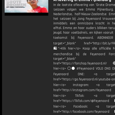
In de laatste aflevering van 'Grote Drome
seizoen volgen we Emma Pijnenburg.
Nederlandse, half-Nieuw-Zeelandse E
het seizoen bij Jong Feyenoord Vrouwen
inmiddels een onmisbare kracht in h
elftal. Emma en haar ouders blikken ter
jeugd, haar voetbalreis, en kijken vooruit
toekomst bij Feyenoord. ABONNE
target="_blank" href="http://bit.ly/F
🛍">Klik hier</a> Koop alle officiële F
merchandise bij de Feyenoord Fan
target="_blank"
href="https://fanshop.feyenoord.nl/
hier</a> ⚪️⚫ #Feyenoord VOLG ONS OO
Feyenoord ONE: <a target="
href="https://go.feyenoord.nl/youtube-on
hier</a> Instagram: <a target=
href="http://instagram.com/feyenoord
hier</a> TikTok: <a target="
href="https://TikTok.com/@Feyenoord
hier</a> Facebook: <a target="
href="http://facebook.com/feyenoord