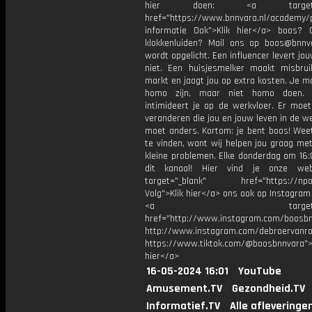
hier doen: <a target="_
href="https://www.bnnvara.nl/academy/p
informatie Ook">Klik hier</a> boos? 
klokkenluiden? Mail ons op boos@bnnva
wordt opgelicht. Een influencer levert jo
niet. Een huisjesmelker maakt misbru
markt en jaagt jou op extra kosten. Je 
homo zijn, maar niet homo doen.
intimideert je op de werkvloer. Er moe
veranderen die jou en jouw leven in de we
moet anders. Kortom: je bent boos! Wee
te vinden, want wij helpen jou graag me
kleine problemen. Elke donderdag om 16:
dit kanaal! Hier vind je onze web
target="_blank" href="https://npo3
Volg">Klik hier</a> ons ook op Instagram 
<a target="_bl
href="http://www.instagram.com/boosb
http://www.instagram.com/debroervanr
https://www.tiktok.com/@boosbnnvara">
hier</a>
16-05-2024 16:01
YouTube
Amusement.TV
Gezondheid.TV
Informatief.TV
Alle afleveringe