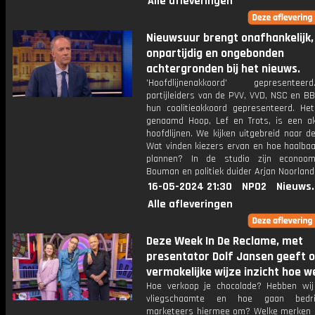
Alle afleveringen
Nieuwsuur brengt onafhankelijk,
onpartijdig en ongebonden
achtergronden bij het nieuws.
'Hoofdlijnenakkoord' gepresent
partijleiders van de PVV, VVD, NSC en B
hun coalitieakkoord gepresenteerd. Het
genaamd Hoop, Lef en Trots, is een a
hoofdlijnen. We kijken uitgebreid naar d
Wat vinden kiezers ervan en hoe haalbaar
plannen? In de studio zijn econoom
Bouman en politiek duider Arjan Noorland
16-05-2024 21:30
NPO2
Nieuws
Alle afleveringen
Deze Week In De Reclame, met
presentator Dolf Jansen geeft 
vermakelijke wijze inzicht hoe w
Hoe verkoop je chocolade? Hebben wij
vliegschaamte en hoe gaan bedr
marketeers hiermee om? Welke merken 