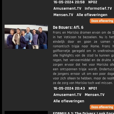
16-05-2024 20:58
NPO2
Amusement.TV
Informatief.TV
Mensen.TV
Alle afleveringen
De Bauers: Afl. 6
Frans en Mariska dromen ervan om de Si
in het Vaticaan te bezoeken. Nu is h
eindelijk daar en gaan ze samen 
romantisch tripje naar Rome. Frans 
golfkarretje geregeld om in sneltreinva
alle highlights van de stad te kunnen g
regen, het vervoermiddel en de drukte i
zorgen ervoor dat het voor Mariska all
een ontspannen tripje wordt. Ondertuss
de jongens ernaar uit om een paar dagen
voor zich alleen te hebben, maar de realit
ze de zorg van Mariska toch wel missen.
16-05-2024 20:43
NPO1
Amusement.TV
Mensen.TV
Alle afleveringen
FORMULA 1: The Drivers Look For