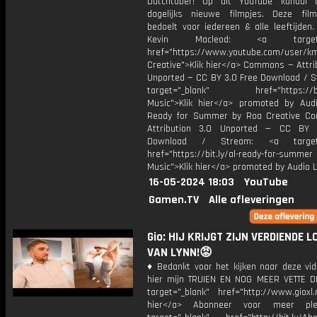
Dutchtuber! Op dit YouTube kanaal 
dagelijks nieuwe filmpjes. Deze film
bedoelt voor iedereen & alle leeftijden
Kevin Macleod: <a target="
href="https://www.youtube.com/user/k
Creative">Klik hier</a> Commons — Attri
Unported — CC BY 3.0 Free Download / S
target="_blank" href="https://bit.
Music">Klik hier</a> promoted by Audi
Ready for Summer by Roa Creative C
Attribution 3.0 Unported — CC BY 
Download / Stream: <a target="
href="https://bit.ly/al-ready-for-summer
Music">Klik hier</a> promoted by Audio L
16-05-2024 18:03
YouTube
Gamen.TV
Alle afleveringen
Gio: HIJ KRIJGT ZIJN VERDIENDE 
VAN LYNN!😡
♦ Bedankt voor het kijken naar deze vid
hier mijn TRUIEN EN NOG MEER VETTE D
target="_blank" href="http://www.gioxl.
hier</a> Abonneer voor meer ple