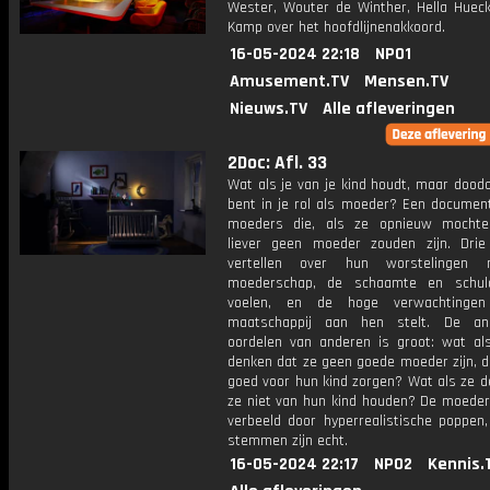
Wester, Wouter de Winther, Hella Huec
Kamp over het hoofdlijnenakkoord.
16-05-2024 22:18
NPO1
Amusement.TV
Mensen.TV
Nieuws.TV
Alle afleveringen
2Doc: Afl. 33
Wat als je van je kind houdt, maar dood
bent in je rol als moeder? Een document
moeders die, als ze opnieuw mochte
liever geen moeder zouden zijn. Dri
vertellen over hun worstelingen
moederschap, de schaamte en schuld
voelen, en de hoge verwachtinge
maatschappij aan hen stelt. De an
oordelen van anderen is groot: wat a
denken dat ze geen goede moeder zijn, d
goed voor hun kind zorgen? Wat als ze d
ze niet van hun kind houden? De moede
verbeeld door hyperrealistische poppen
stemmen zijn echt.
16-05-2024 22:17
NPO2
Kennis.