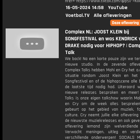
href="https://www.tiktok.com/@psv">Klik
16-05-2024 14:58
YouTube
Voetbal.TV
Alle afleveringen
Complex NL: JOOST KLEIN bij
SONGFESTIVAL en was KENDRICK v
DRAKE nodig voor HIPHOP? | Com
Talk
We back! Na een korte pauze zijn we ter
nieuwe studio. In de zevende aflev
Complex Talks hebben Mahi en Cry het o.
situatie rondom Joost Klein en het 
Songfestival en of de hiphopscene alle 
de laatste tijd nodig had. Uiteraard 
nieuwe releases besproken en meer!
Talks is onze eigen talkshow waarin Mah
en Cry om de week alles bespreke
gebeurt op het gebied van muziek, f
culture. Cry neemt jullie elke afleveri
de nieuwste muziekreleases en ook geve
aflevering iemand zijn welverdiende
Verwacht meningen, uitleg en verdi
verschillende onderwerpen! SOCIALS 