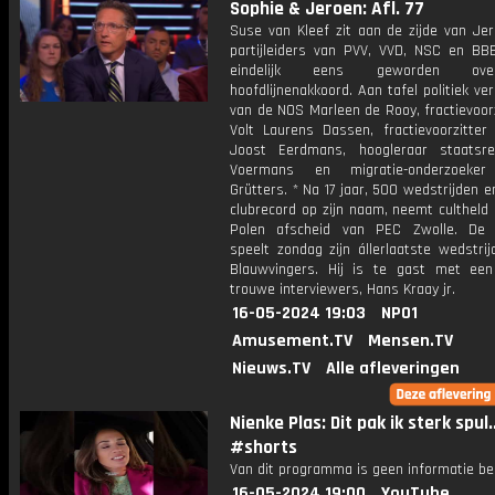
Sophie & Jeroen: Afl. 77
Suse van Kleef zit aan de zijde van Jer
partijleiders van PVV, VVD, NSC en BBB
eindelijk eens geworden ov
hoofdlijnenakkoord. Aan tafel politiek ve
van de NOS Marleen de Rooy, fractievoor
Volt Laurens Dassen, fractievoorzitter
Joost Eerdmans, hoogleraar staatsr
Voermans en migratie-onderzoeker
Grütters. * Na 17 jaar, 500 wedstrijden 
clubrecord op zijn naam, neemt cultheld
Polen afscheid van PEC Zwolle. De 
speelt zondag zijn állerlaatste wedstri
Blauwvingers. Hij is te gast met een
trouwe interviewers, Hans Kraay jr.
16-05-2024 19:03
NPO1
Amusement.TV
Mensen.TV
Nieuws.TV
Alle afleveringen
Nienke Plas: Dit pak ik sterk spul..
#shorts
Van dit programma is geen informatie be
16-05-2024 19:00
YouTube