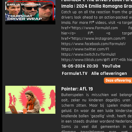
Imola | 2024 Emilia Romagna Gra
Catch up on all the reaction from the g
drivers look ahead to an action-packed 
Imola. For more F1® videos, visit <a targe
href="https://www.Formula1.com Fol
hier</a> F1®: <a target="_
href="https://www.instagram.com/F1
https://www.facebook.com/Formula1/
https://www.twitter.com/F1
https://www.twitch.tv/formula1
https://www.tiktok.com/@f1 #F1">Klik hi
16-05-2024 20:30
YouTube
Formule1.TV
Alle afleveringen
Pointer: Afl. 19
Buitenspelen is misschien wel belangr
ooit, zeker nu kinderen dagelijks uren
scherm zitten. Maar bij spelen maken
geluid. En waar de een luide kinders
knallende ballen 'gezellig' vindt, heeft d
in een steeds drukker wordend Nederland
Soms zo veel dat gemeenten in ee