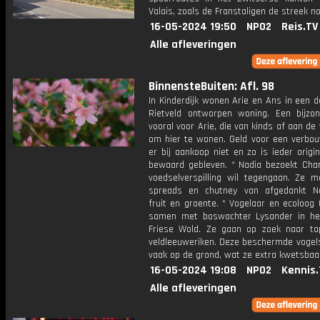
Valais, zoals de Franstaligen de streek 
16-05-2024 19:50
NPO2
Reis.TV
Alle afleveringen
BinnensteBuiten: Afl. 98
In Kinderdijk wonen Arie en Ans in een d
Rietveld ontworpen woning. Een bijzon
vooral voor Arie, die van kinds af aan d
om hier te wonen. Geld voor een verbo
er bij aankoop niet en zo is ieder origin
bewaard gebleven. * Nadia bezoekt Charl
voedselverspilling wil tegengaan. Ze m
spreads en chutney van afgedankt N
fruit en groente. * Vogelaar en ecoloog 
samen met boswachter Lysander in he
Friese Wold. Ze gaan op zoek naar ta
veldleeuweriken. Deze beschermde vogel
vaak op de grond, wat ze extra kwetsbaa
16-05-2024 19:08
NPO2
Kennis.
Alle afleveringen