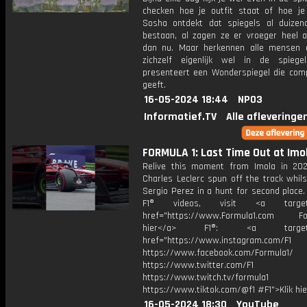
checken hoe je outfit staat of hoe je 
Sosha ontdekt dat spiegels al duizen
bestaan, al zagen ze er vroeger heel a
dan nu. Maar herkennen alle mensen 
zichzelf eigenlijk wel in de spiege
presenteert een Wonderspiegel die com
geeft.
16-05-2024 18:44
NPO3
Informatief.TV
Alle afleveringe
FORMULA 1: Last Time Out at Imol
Relive this moment from Imola in 20
Charles Leclerc spun off the track whil
Sergio Perez in a hunt for second place
F1® videos, visit <a target="
href="https://www.Formula1.com Fol
hier</a> F1®: <a target="_
href="https://www.instagram.com/F1
https://www.facebook.com/Formula1/
https://www.twitter.com/F1
https://www.twitch.tv/formula1
https://www.tiktok.com/@f1 #F1">Klik hi
16-05-2024 18:30
YouTube