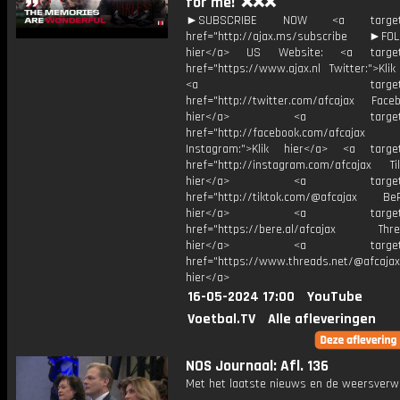
for me!' ❌❌❌
►SUBSCRIBE NOW <a target="
href="http://ajax.ms/subscribe ►FOL
hier</a> US Website: <a target=
href="https://www.ajax.nl Twitter:">Kli
<a target="_bl
href="http://twitter.com/afcajax Facebo
hier</a> <a target="_
href="http://facebook.com/afcajax
Instagram:">Klik hier</a> <a target
href="http://instagram.com/afcajax TikT
hier</a> <a target="_
href="http://tiktok.com/@afcajax BeRe
hier</a> <a target="_
href="https://bere.al/afcajax Threa
hier</a> <a target="_
href="https://www.threads.net/@afcajax
hier</a>
16-05-2024 17:00
YouTube
Voetbal.TV
Alle afleveringen
NOS Journaal: Afl. 136
Met het laatste nieuws en de weersverw