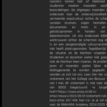
roosters komen laat of helemaal
studenten moeten maanden wac
beoordelingen. De afgelopen maanden 
onderzoek naar de onderwijskwalite
vermeende angstcultuur achter de sch
spraken bronnen, zagen tientallen
documenten en mails in en 
geluidsopnamen in handen van 
bijeenkomsten. Uit ons onderzoek blijk
wantrouwen achter de schermen nog alt
is en een aangekondigde cultuurverand
niet heeft plaatsgevonden. Tegelijkertijd
de situatie en de klachten stapelen
Studenten en docenten weten niet goe
met de klachten heen moeten, de problem
jaren of maanden spelen lijken d
leidinggevende te worden opgepakt
wenden ze zich tot ons. Lees hier het sch
statement van het College van Bestuur 
van 1 mei, dit statement is niet naar d
van BOOS toegestuurd: <a target=
href="https://www.artez.nl/dit-is-
artez/nieuws/2024-05-01-statement-cvb-
boos-artez Als">Klik hier</a> je je wil
voor de BNNVARA Academy 2024/2025 k