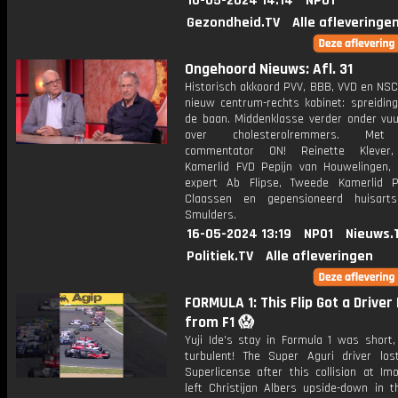
16-05-2024 14:14
NPO1
Gezondheid.TV
Alle afleveringe
Ongehoord Nieuws: Afl. 31
Historisch akkoord PVV, BBB, VVD en NSC
nieuw centrum-rechts kabinet: spreidin
de baan. Middenklasse verder onder vuu
over cholesterolremmers. Met p
commentator ON! Reinette Klever
Kamerlid FVD Pepijn van Houwelingen, f
expert Ab Flipse, Tweede Kamerlid 
Claassen en gepensioneerd huisarts
Smulders.
16-05-2024 13:19
NPO1
Nieuws.
Politiek.TV
Alle afleveringen
FORMULA 1: This Flip Got a Drive
from F1 😱
Yuji Ide's stay in Formula 1 was short,
turbulent! The Super Aguri driver los
Superlicense after this collision at Im
left Christijan Albers upside-down in t