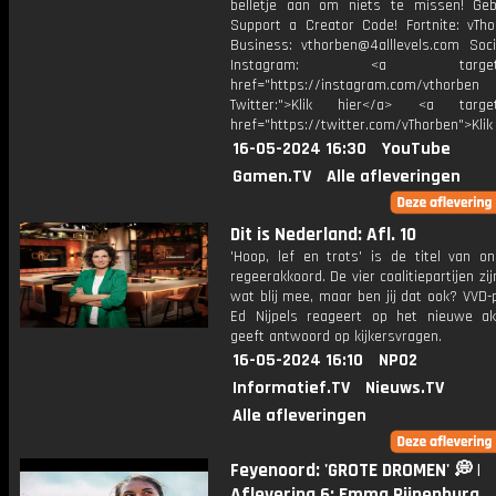
belletje aan om niets te missen! Geb
Support a Creator Code! Fortnite: vTho
Business: vthorben@4alllevels.com Soci
Instagram: <a target="_
href="https://instagram.com/vthorben
Twitter:">Klik hier</a> <a target=
href="https://twitter.com/vThorben">Klik
16-05-2024 16:30
YouTube
Gamen.TV
Alle afleveringen
Dit is Nederland: Afl. 10
'Hoop, lef en trots' is de titel van o
regeerakkoord. De vier coalitiepartijen zi
wat blij mee, maar ben jij dat ook? VVD
Ed Nijpels reageert op het nieuwe a
geeft antwoord op kijkersvragen.
16-05-2024 16:10
NPO2
Informatief.TV
Nieuws.TV
Alle afleveringen
Feyenoord: 'GROTE DROMEN' 💭 |
Aflevering 6: Emma Pijnenburg