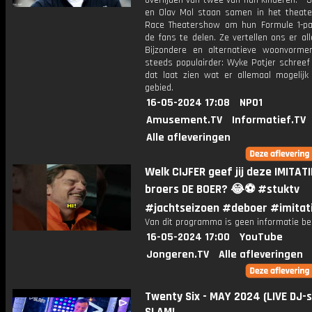
overlijden van twee van hun kinderen. * J
en Olav Mol staan samen in het theat
Race Theatershow om hun Formule 1-p
de fans te delen. Ze vertellen ons er all
Bijzondere en alternatieve woonvorm
steeds populairder: Wyke Potjer schreef
dat laat zien wat er allemaal mogelijk 
gebied.
16-05-2024 17:08
NPO1
Amusement.TV
Informatief.TV
Alle afleveringen
Welk CIJFER geef jij deze IMITATI
broers DE BOER? 😂⚽️ #stuktv
#jachtseizoen #deboer #imitat
Van dit programma is geen informatie be
16-05-2024 17:00
YouTube
Jongeren.TV
Alle afleveringen
Twenty Six - MAY 2024 (LIVE DJ-se