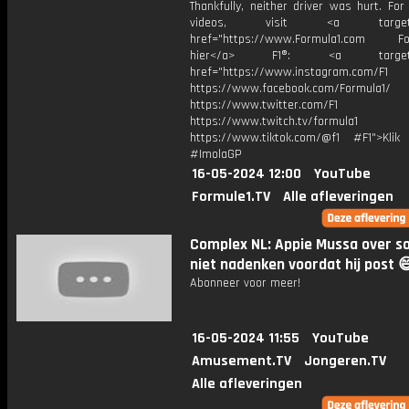
Thankfully, neither driver was hurt. Fo
videos, visit <a target="_
href="https://www.Formula1.com Fol
hier</a> F1®: <a target="_
href="https://www.instagram.com/F1
https://www.facebook.com/Formula1/
https://www.twitter.com/F1
https://www.twitch.tv/formula1
https://www.tiktok.com/@f1 #F1">Klik
#ImolaGP
16-05-2024 12:00
YouTube
Formule1.TV
Alle afleveringen
Complex NL: Appie Mussa over s
niet nadenken voordat hij post 
Abonneer voor meer!
16-05-2024 11:55
YouTube
Amusement.TV
Jongeren.TV
Alle afleveringen