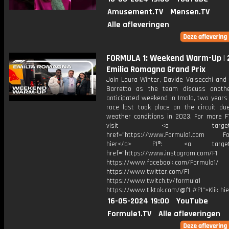
Amusement.TV
Mensen.TV
Alle afleveringen
FORMULA 1: Weekend Warm-Up |
Emilia Romagna Grand Prix
Join Laura Winter, Davide Valsecchi and
Barretto as the team discuss anoth
anticipated weekend in Imola, two years
race last took place on the circuit du
weather conditions in 2023. For more F1
visit <a target="_b
href="https://www.Formula1.com Fol
hier</a> F1®: <a target="_
href="https://www.instagram.com/F1
https://www.facebook.com/Formula1/
https://www.twitter.com/F1
https://www.twitch.tv/formula1
https://www.tiktok.com/@f1 #F1">Klik hi
16-05-2024 19:00
YouTube
Formule1.TV
Alle afleveringen