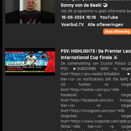
Donny van de Beek! 🤝
Van dit programma is geen informatie be
16-05-2024 15:18
YouTube
Voetbal.TV
Alle afleveringen
PSV: HIGHLIGHTS | De Premier Le
International Cup finale ⚔️
De samenvatting van Crystal Palace U
PSV. ►SUBSCRIBE NOW <a target=
href="https://psv.media/2KXaA6m ►T
hier</a> on notifications (Hit the bell
US Twitter: <a target="_
href="http://twitter.com/psv">Klik
Facebook: <a target="_
href="http://facebook.com/psv Instagr
hier</a> <a target="_
href="http://instagram.com/psv">Klik
Snapchat: <a target="_
href="https://www.snapchat.com/add/p
TikTok:">Klik hier</a> <a target=