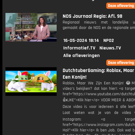
NOS Journaal Regio: Afl. 98
Regionaal nieuws met landelijke uit
gemaakt door de NOS en de regionale om
16-05-2024 18:14
NPO2
Informatief.TV
Nieuws.TV
Alle afleveringen
DutchtuberGaming: Roblox, Maar
Een Konijn!
Roblox, Maar We Zijn Een Konijn! 😂M
video's bekijken? dat kan hier!: <a targe
href="https://www.youtube.com/dutcht
👍LIKE">Klik hier</a> VOOR MEER & ABO
Deze video is voor iedereen & alle leef
Laat weten wat je van de video v
Instagram: <a target="_
href="https://www.instagram.com/dutch
Hoi!">Klik hier</a> Ik ben Job. Ook wel 