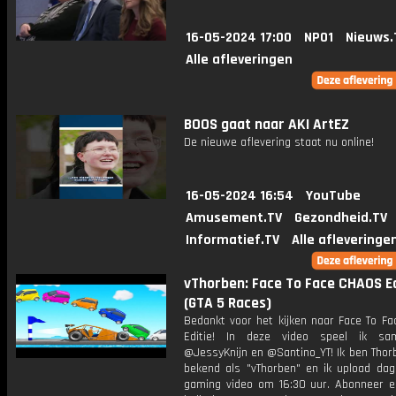
16-05-2024 17:00
NPO1
Nieuws.
Alle afleveringen
BOOS gaat naar AKI ArtEZ
De nieuwe aflevering staat nu online!
16-05-2024 16:54
YouTube
Amusement.TV
Gezondheid.TV
Informatief.TV
Alle afleveringe
vThorben: Face To Face CHAOS Ed
(GTA 5 Races)
Bedankt voor het kijken naar Face To F
Editie! In deze video speel ik s
@JessyKnijn en @Santino_YT! Ik ben Thor
bekend als "vThorben" en ik upload dage
gaming video om 16:30 uur. Abonneer e