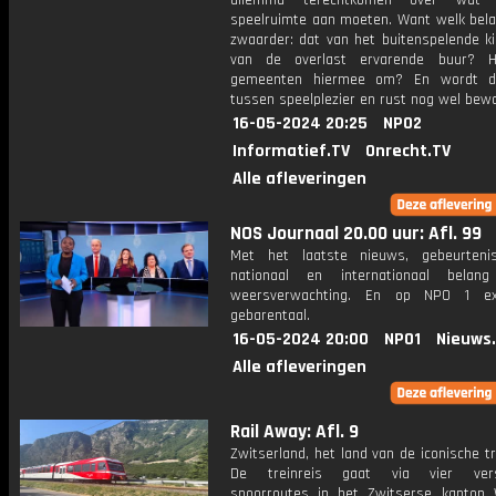
dilemma terechtkomen over wat
speelruimte aan moeten. Want welk bel
zwaarder: dat van het buitenspelende ki
van de overlast ervarende buur? 
gemeenten hiermee om? En wordt d
tussen speelplezier en rust nog wel bew
16-05-2024 20:25
NPO2
Informatief.TV
Onrecht.TV
Alle afleveringen
NOS Journaal 20.00 uur: Afl. 99
Met het laatste nieuws, gebeurteni
nationaal en internationaal bela
weersverwachting. En op NPO 1 e
gebarentaal.
16-05-2024 20:00
NPO1
Nieuws
Alle afleveringen
Rail Away: Afl. 9
Zwitserland, het land van de iconische tr
De treinreis gaat via vier versc
spoorroutes in het Zwitserse kanton W