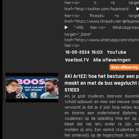
hier</a> X: <a target="_
href="http://twitter.com/feyenoord
hier</a> Threads: <a target="
href="https://www.threads.net/@feyeno
▶️">Klik hier</a> WhatsApp-kan
target="_blank"
href="https://www.whatsapp.com/chann
hier</a>
16-05-2024 16:03
YouTube
Voetbal.TV
Alle afleveringen
AKI ArtEZ: hoe het bestuur een p
maakt en met de bus wegvlucht 
S11E03
Als je gaat studeren, daarvoor duizend
schuld opbouwt en naar een nieuwe stad 
verwacht je dat je 4 jaar lang netjes les
en daarna een ondertekend diploma.
studenten op de opleiding Fine Art op 
bleek dat net iets ander te zijn, 
mailden zij ons. Een aantal studenten k
het onderwijs op de hogeschool; lessen v