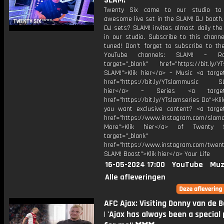
SLAM!
Twenty Six came to our studio to
awesome live set in the SLAM! DJ booth.
DJ sets? SLAM! invites almost daily the
in our studio. Subscribe to this channe
tuned! Don’t forget to subscribe to th
YouTube channels: SLAM! – R
target="_blank" href="https://bit.ly/YT
SLAM!">Klik hier</a> – Music <a target
href="https://bit.ly/YTslammusic SL
hier</a> – Series <a target="
href="https://bit.ly/YTslamseries Do">Kli
you want exclusive content? <a target
href="https://www.instagram.com/slamof
More">Klik hier</a> of Twenty 
target="_blank"
href="https://www.instagram.com/twenty
SLAM! Boost">Klik hier</a> Your Life
16-05-2024 17:00
YouTube
Muz
Alle afleveringen
AFC Ajax: Visiting Donny van de B
| 'Ajax has always been a special