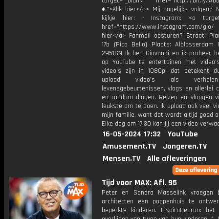
target="_blank" href="http://bit.ly/Ab
♦">Klik hier</a> Mij dagelijks volgen?
kijkje hier: - Instagram: <a target
href="https://www.instagram.com/gio
hier</a> Fanmail opsturen? Straat: Pl
17b (Pico Bello) Plaats: Alblasserdam 
2951GN Ik ben Giovanni en ik probeer he
op YouTube te entertainen met video's
video's zijn in 1080p, dat betekent d
upload video's als verhale
levensgebeurtenissen, vlogs en allerlei 
en random dingen. Reizen en vloggen vi
leukste om te doen. Ik upload ook veel v
mijn familie, want dat wordt altijd goed 
Elke dag om 17:30 kan jij een video verwa
16-05-2024 17:32
YouTube
Amusement.TV
Jongeren.TV
Mensen.TV
Alle afleveringen
Tijd voor MAX: Afl. 95
Peter en Sandra Masselink vroegen 
architecten een poppenhuis te ontwe
beperkte kinderen. Inspiratiebron: het 