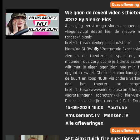
We gaan de reveal video schieten.
#372 By Nienke Plas
Alles ging eerst mega sloom en opeens
vliegensvlug! Bestel hier de nieuwe 
target="_blank"
href="https://nienkeplas.com/shop/ M
hier</a> SHOW 🎭 "Postnatale Expressie"
zien in de theaters! Ik speel nog 
maanden dus zorg dat je je tickets scoo
wilt met je eigen ogen zien hoe mijn f
opgaat in zweet. Check hier voor kaartjes 
de buurt en koop NOOIT via andere verko
dan het theater! <a target="
href="https://www.nienkeplas.com/theat
voorstellingen/ TopNotch">Klik hier</a
Poke - Lekker he (instrumental) Sef - Ex
16-05-2024 16:00
YouTube
Amusement.TV
Mensen.TV
Alle afleveringen
AFC Ajax: Quick fire questions wi