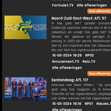
Formule1.TV
Alle afleveringen
Noord-Zuid-Oost-West: Afl. 57
In hoe gaat het? spreekt presenta
Zuiderwijk spontaan mensen aan in de ha
ziekenhuis en vraagt: hoe gaat het? E
Wouter Kik, geboren en getogen in 
ontving in 2023 zijn eerste Michelinste
laat hij zich inspireren door zijn Zeeuwse 
die voor hem hun signatuurgerecht klaar
16-05-2024 18:29
NPO2
Amusement.TV
Reis.TV
Alle afleveringen
EenVandaag: Afl. 117
Interview met Geert Wilders * De spre
gaat weg, hoe reageren ze in Alme
financiën uit het regeerakkoord, uitgelegd 
wat vinden mensen van het regeerakkoo
16-05-2024 18:18
NPO1
Nieuws.
Alle afleveringen