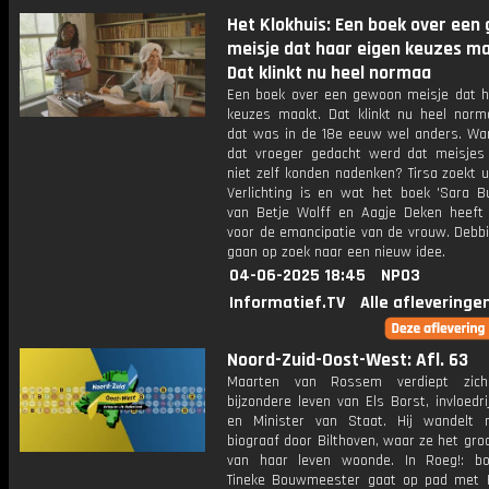
Het Klokhuis: Een boek over een
meisje dat haar eigen keuzes ma
Dat klinkt nu heel normaa
Een boek over een gewoon meisje dat h
keuzes maakt. Dat klinkt nu heel norm
dat was in de 18e eeuw wel anders. Wan
dat vroeger gedacht werd dat meisjes
niet zelf konden nadenken? Tirsa zoekt 
Verlichting is en wat het boek 'Sara Bu
van Betje Wolff en Aagje Deken heeft
voor de emancipatie van de vrouw. Debbi
gaan op zoek naar een nieuw idee.
04-06-2025 18:45
NPO3
Informatief.TV
Alle afleveringe
Noord-Zuid-Oost-West: Afl. 63
Maarten van Rossem verdiept zic
bijzondere leven van Els Borst, invloedrij
en Minister van Staat. Hij wandelt
biograaf door Bilthoven, waar ze het gro
van haar leven woonde. In Roeg!: b
Tineke Bouwmeester gaat op pad met 