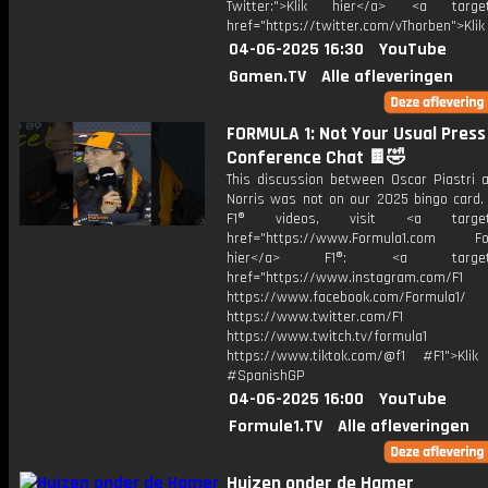
Twitter:">Klik hier</a> <a target=
href="https://twitter.com/vThorben">Klik
04-06-2025 16:30
YouTube
Gamen.TV
Alle afleveringen
FORMULA 1: Not Your Usual Press
Conference Chat 🍫🤣
This discussion between Oscar Piastri 
Norris was not on our 2025 bingo card.
F1® videos, visit <a target="
href="https://www.Formula1.com Fol
hier</a> F1®: <a target="_
href="https://www.instagram.com/F1
https://www.facebook.com/Formula1/
https://www.twitter.com/F1
https://www.twitch.tv/formula1
https://www.tiktok.com/@f1 #F1">Klik
#SpanishGP
04-06-2025 16:00
YouTube
Formule1.TV
Alle afleveringen
Huizen onder de Hamer