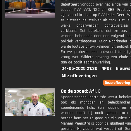
debatteert vandaag over het einde van d
tussen PVV, VVD, NSC en BBB. Fractievo
zijn vooral kritisch op PVV-leider Geert Wi
er gisteren de stekker uit trok. Het is
welke onderwerpen controversiee
verklaard. Dat betekent dat ze pas in
worden behandeld door een volgend kab
politiek verslaggever Arjan Noorlander 
we de laatste ontwikkelingen uit politiek
En we proberen een antwoord te krij
vraag wat Wilders bewoog een einde
aan de coalitiesamenwerking.
04-06-2025 21:30
NPO2
Nieuws
Alle afleveringen
Op de spoed: Afl. 3
Spoedeisendehulparts Yde werkt behalve
ook als manager en beleidsmake
spoedeisende hulp. Een roeping om 
worden heeft hij nooit gehad, toch 
beroep hem net zo goed als zijn witte d
Meneer Veenstra is door de gladheid van 
gevallen. Hij ziet er wat versuft uit. Go