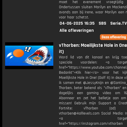
moet het evenement vroegtijdig v
Ondertussen sluiten Marilyn en Mackenz
avonds aan bij Irene, waar Marilyn een 
voor haar schetst.
04-06-2025 16:35
SBS
Serie.TV
Alle afleveringen
vThorben: Moeilijkste Hole in One
it)
Word lid van dit kanaal en krijg to
speciale voordelen: <a target=
href="https://www.youtube.com/channel
Bedankt">Klik hier</a> voor het ki
Moeilijkste Hole in One! (Golf it) In deze 
ik samen met @JessyKnijn en @Santino_Y
Thorben, beter bekend als "vThorben" en
dagelijks een gaming video om 16
Abonneer en zet het belletje aan om
missen! Gebruik mijn Support a Crea
Fortnite: vThorben (ad) Bu
vthorben@4alllevels.com Social Media: I
<a target="_bl
href="https://instagram.com/vthorben