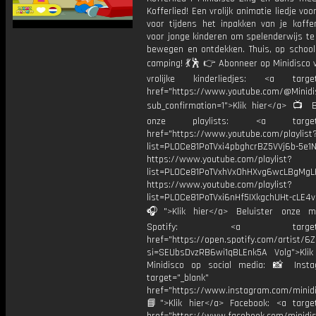
Kofferlied! Een vrolijk animatie liedje voo
voor tijdens het inpakken van je koffer
voor jonge kinderen om spelenderwijs te
bewegen en ontdekken. Thuis, op school
camping! 💃🕺 👉 Abonneer op Minidisco 
vrolijke kinderliedjes: <a target=
href="https://www.youtube.com/@Minidis
sub_confirmation=1">Klik hier</a> 📺 B
onze playlists: <a target="
href="https://www.youtube.com/playlist
list=PL0Ce81PoTVxi4pbghcrBZ5VVj6b-5e1N
https://www.youtube.com/playlist?
list=PL0Ce81PoTVxhVx0hHXvg6wcLBgMgL
https://www.youtube.com/playlist?
list=PL0Ce81PoTVxi6nHf5IXkgchUHt-cLE4
🎧">Klik hier</a> Beluister onze m
Spotify: <a target="_
href="https://open.spotify.com/artist/
si=SEUbsDvzRB6wi1qBLEnk5A Volg">Klik
Minidisco op social media: 📸 Inst
target="_blank"
href="https://www.instagram.com/minidis
📘">Klik hier</a> Facebook: <a target