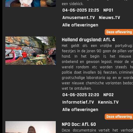
een sidekick.
04-06-2025 22:25
NPO1
Amusement.TV
Nieuws.TV
Alle afleveringen
Holland drugsland: Afl. 4
Het geldt als een vrolijke partydrug
feestjes in de jaren 90 gaan de pillen va
hand. In het begin is het nieuwe s
onbekend en gewoon legaal, maar de 
wereld rondom xtc worden steeds ha
politie doet invallen bij feesten, crimine
grootschalige laboratoria op en er word
weer nieuwe chemische varianten beda
wet te ontduiken.
04-06-2025 22:20
NPO2
Informatief.TV
Kennis.TV
Alle afleveringen
NPO Doc: Afl. 60
Deze documentaire vertelt het verhaa