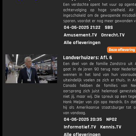
Een verdachte opent het vuur op agent
achtervolging op hoge snelheid. Ai
ingeschakeld om de gewapende misdadi
sporen, voordat er nog meer gewonden va
04-06-2025 21:22
SBS
Amusement.TV
Onrecht.TV
Alle afleveringen
Landverhuizers: Afl. 6
Een deel van de familie Zandstra uit A
gaat in de jaren 90 terug naar Nederlan
wennen in het land van hun vooroud
uiteindelijk voelen ze zich er thuis. In 
Canada hebben de families van Ned
oorsprong zich juist helemaal genesteld
niet jij, maar wij. Die spreuk op een tege
Hank Meijer van zijn opa Hendrik. En da
hij als Amerikaanse staatsburger tot 
van vandaag.
04-06-2025 20:35
NPO2
Informatief.TV
Kennis.TV
Alle afleveringen