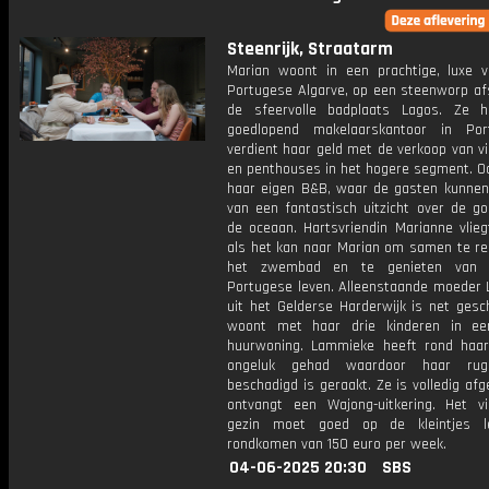
Steenrijk, Straatarm
Marian woont in een prachtige, luxe vi
Portugese Algarve, op een steenworp af
de sfeervolle badplaats Lagos. Ze 
goedlopend makelaarskantoor in Por
verdient haar geld met de verkoop van v
en penthouses in het hogere segment. Oo
haar eigen B&B, waar de gasten kunnen
van een fantastisch uitzicht over de go
de oceaan. Hartsvriendin Marianne vlieg
als het kan naar Marian om samen te re
het zwembad en te genieten van h
Portugese leven. Alleenstaande moeder
uit het Gelderse Harderwijk is net gesc
woont met haar drie kinderen in ee
huurwoning. Lammieke heeft rond haa
ongeluk gehad waardoor haar rug
beschadigd is geraakt. Ze is volledig af
ontvangt een Wajong-uitkering. Het vi
gezin moet goed op de kleintjes l
rondkomen van 150 euro per week.
04-06-2025 20:30
SBS