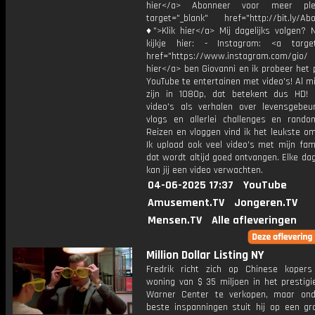
hier</a> Abonneer voor meer ple
target="_blank" href="http://bit.ly/Ab
♦">Klik hier</a> Mij dagelijks volgen?
kijkje hier: - Instagram: <a target
href="https://www.instagram.com/gio/
hier</a> ben Giovanni en ik probeer het 
YouTube te entertainen met video's! Al mi
zijn in 1080p, dat betekent dus HD! 
video's als verhalen over levensgebeur
vlogs en allerlei challenges en rando
Reizen en vloggen vind ik het leukste o
Ik upload ook veel video's met mijn fam
dat wordt altijd goed ontvangen. Elke da
kan jij een video verwachten.
04-06-2025 17:37
YouTube
Amusement.TV
Jongeren.TV
Mensen.TV
Alle afleveringen
Million Dollar Listing NY
Fredrik richt zich op Chinese kope
woning van $ 35 miljoen in het prestigi
Warner Center te verkopen, maar ond
beste inspanningen stuit hij op een gr