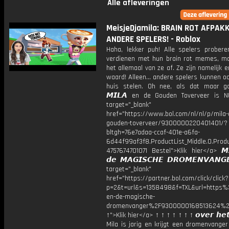
Alle afleveringen
MeisjeDjamila: BRAIN ROT AFPAK
ANDERE SPELERS! - Roblox
Haha, lekker puh! Alle spelers probere
verdienen met hun brain rot memes, ma
het allemaal van ze af. Ze zijn namelijk 
waard! Alleen... andere spelers kunnen oo
huis stelen. Oh nee, als dat maar g
𝙈𝙄𝙇𝘼 en de Gouden Toverveer is N
target="_blank"
href="https://www.bol.com/nl/nl/p/mila-
gouden-toverveer/9300000220401401/?
bltgh=76e7adaa-ccaf-401e-a6fa-
6d44f99af3f8.ProductList_Middle.0.Produ
4757674701071 Bestel">Klik hier</a> 𝙈
𝙙𝙚 𝙈𝘼𝙂𝙄𝙎𝘾𝙃𝙀 𝘿𝙍𝙊𝙈𝙀𝙉𝙑𝘼𝙉
target="_blank"
href="https://partner.bol.com/click/click?
p=2&t=url&s=1358498&f=TXL&url=http
en-de-magische-
dromenvanger%2F9300000168513624%2
↑">Klik hier</a> ↑ ↑ ↑ ↑ ↑ ↑ ↑ 𝙤𝙫𝙚𝙧 𝙝𝙚𝙩
Mila is jarig en krijgt een dromenvange