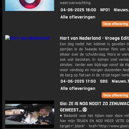
weersverwachting.
04-06-2025 18:00
NPO1
Nieuws
Alle afleveringen
Hart van Nederland - Vroege Edit
Een dag nadat het kabinet is gevallen t
partijen in de Tweede Kamer flink van l
elkaar over de schuldvraag. Mara er wer
ook wat besloten. Er komen snel verkiez
oktober. Verder een bijdrage vanaf de A
waar vandaag en morgen duizenden Ned
de berg op fietsen in de strijd tegen kank
04-06-2025 17:50
SBS
Nieuws.
Alle afleveringen
Gio: ZE IS NOG NOOIT ZO ZENUWA
GEWEEST…😩
♦ Bedankt voor het kijken naar deze vid
hier mijn TRUIEN EN NOG MEER VETTE D
target="_blank" href="http://www.gioxl.