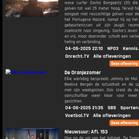
wave surfer Sacha Bongaertz (31) die
golven tot wel 25 meter hoog. Terwijl hij
aangaat met reusachtige golven voor de
het Portugese Nazaré, kampt hij op het
gebeurtenissen uit zijn jeugd, reu
zoektocht naar zingeving. Sacha's leven l
en vrij, maar daaronder schuilt een verl
heling en verbinding.
04-06-2025 22:10
NPO3
Kennis
Onrecht.TV
Alle afleveringen
De Oranjezomer
Elke werkdag bespreekt Johnny de Mol 
Beekse Bergen de actualiteit en de s
met zijn weekgasten. Ook staat de de 
aanschuifbar weer klaar voor meer
gezichten.
04-06-2025 21:35
SBS
Sporten
Voetbal.TV
Alle afleveringen
Nieuwsuur: Afl. 153
Dag na de val van het kabinet. De Twe