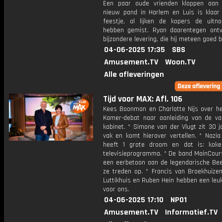
Een paar oude vrienden kloppen aan
nieuw pand in Harlem en Luis is klaar
feestje, al lijken de kopers de uitno
hebben gemist. Ryan daarentegen ont
bijzondere levering, die hij meteen goed 
04-06-2025 17:35
SBS
Amusement.TV
Woon.TV
Alle afleveringen
Tijd voor MAX: Afl. 106
Kees Boonman en Charlotte Nijs over h
Kamer-debat naar aanleiding van de va
kabinet. * Simone van der Vlugt zit 30 j
vak en komt hierover vertellen. * Nazia
heeft 1 grote droom en dat is: kok
televisieprogramma. * De band MainCour
een eerbetoon aan de legendarische Be
ze treden op. * Francis van Broekhuizen
Luttikhuis en Ruben Hein hebben een leu
voor ons.
04-06-2025 17:10
NPO1
Amusement.TV
Informatief.TV