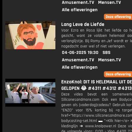
Amusement.TV
Mensen.TV
Alle afleveringen
Lang Leve de Liefde
Voor Ezra en Rosa lijkt het liefde op h
gezicht, want ze voldoen helemaal aa
verlanglijstje. Bij Romy en Jef wordt er l
nagedacht over wel of niet verlengen.
04-06-2025 19:30
SBS
Amusement.TV
Mensen.TV
Alle afleveringen
EnzoKnol: DIT IS HELEMAAL UIT D
GELOPEN 😂 #4311 #4312 #4313
Deze video bevat een samenwerk
Siliconesandmore.com Ook een Bodyca
geven als (vaderdag)cadeau? Gebruik kor
“ENZO” voor 15% korting bij <a target
href="https://www.siliconesandmore.co
bodycasting-set.html ▬ ">Klik hier</a> 
kledinglijn ➜ www.knolpower.nl Deze vi
de volgende vlogs: 0:00 - Vlog #4311 27