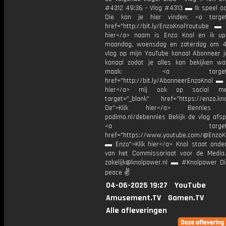
#4312 49:36 - Vlog #4313 ▬ Ik speel o
Die kan je hier vinden: <a target=
href="http://bit.ly/EnzoKnolYoutube ▬ M
hier</a> naam is Enzo Knol en ik up
maandag, woensdag en zaterdag om 4
vlog op mijn YouTube kanaal Abonneer j
kanaal zodat je alles kan bekijken w
maak: <a target="_b
href="http://bit.ly/AbonneerEnzoKnol ▬ 
hier</a> mij ook op social me
target="_blank" href="https://enzo.kno
De">Klik hier</a> Bennies P
podimo.nl/debennies Bekijk de vlog afspe
<a target="_bl
href="https://www.youtube.com/@EnzoKn
▬ Enzo">Klik hier</a> Knol staat onder
van het Commissariaat voor de Media.
zakelijk@knolpower.nl ▬ #Knolpower Di
peace ✌
04-06-2025 19:27
YouTube
Amusement.TV
Gamen.TV
Alle afleveringen