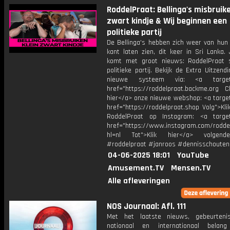
RoddelPraat: Bellinga's misbruike
zwart kindje & Wij beginnen een
politieke partij
De Bellinga's hebben zich weer van hun 
kant laten zien, dit keer in Sri Lanka.
komt met groot nieuws: RoddelPraat 
politieke partij. Bekijk de Extra Uitzend
nieuwe systeem via: <a target=
href="https://roddelpraat.backme.org Ch
hier</a> onze nieuwe webshop: <a target
href="https://roddelpraat.shop Volg">Kli
RoddelPraat op Instagram: <a target
href="https://www.instagram.com/rodde
hl=nl Tot">Klik hier</a> volgen
#roddelpraat #janroos #dennisschouten
04-06-2025 18:01
YouTube
Amusement.TV
Mensen.TV
Alle afleveringen
NOS Journaal: Afl. 111
Met het laatste nieuws, gebeurteni
nationaal en internationaal bela