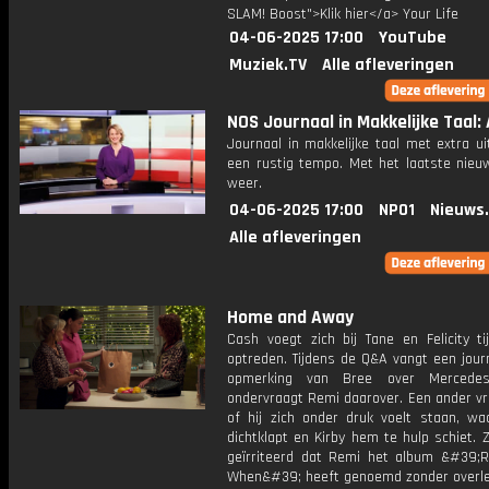
SLAM! Boost">Klik hier</a> Your Life
04-06-2025 17:00
YouTube
Muziek.TV
Alle afleveringen
NOS Journaal in Makkelijke Taal: A
Journaal in makkelijke taal met extra ui
een rustig tempo. Met het laatste nieu
weer.
04-06-2025 17:00
NPO1
Nieuws
Alle afleveringen
Home and Away
Cash voegt zich bij Tane en Felicity ti
optreden. Tijdens de Q&A vangt een jour
opmerking van Bree over Merced
ondervraagt ​​Remi daarover. Een ander vra
of hij zich onder druk voelt staan, waa
dichtklapt en Kirby hem te hulp schiet. Z
geïrriteerd dat Remi het album &#39
When&#39; heeft genoemd zonder overleg.