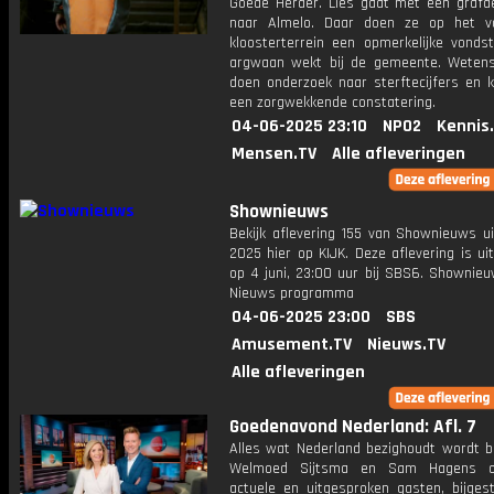
Goede Herder. Lies gaat met een grafd
naar Almelo. Daar doen ze op het v
kloosterterrein een opmerkelijke vondst
argwaan wekt bij de gemeente. Weten
doen onderzoek naar sterftecijfers en 
een zorgwekkende constatering.
04-06-2025 23:10
NPO2
Kennis
Mensen.TV
Alle afleveringen
Shownieuws
Bekijk aflevering 155 van Shownieuws ui
2025 hier op KIJK. Deze aflevering is u
op 4 juni, 23:00 uur bij SBS6. Shownieu
Nieuws programma
04-06-2025 23:00
SBS
Amusement.TV
Nieuws.TV
Alle afleveringen
Goedenavond Nederland: Afl. 7
Alles wat Nederland bezighoudt wordt b
Welmoed Sijtsma en Sam Hagens o
actuele en uitgesproken gasten, bijges