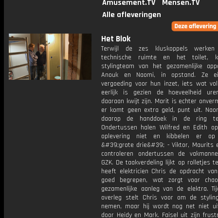
Amusement.TV
Mensen.TV
Alle afleveringen
Het Blok
Terwijl de zes kluskoppels werke
technische ruimte en het toilet, 
stylingteam van het gezamenlijke app
Anouk en Naomi, in opstand. Ze e
vergoeding voor hun inzet, iets wat vo
eerlijk is gezien de hoeveelheid ur
daaraan kwijt zijn. Marit is echter onve
er komt geen extra geld, punt uit. Naom
daarop de handdoek in de ring te
Ondertussen halen Wilfred en Edith o
oplevering niet en kibbelen er op
&#39;grote drie&#39; - Viktor, Maurits 
controleren ondertussen de vakmann
GZK. De taakverdeling lijkt op rolletjes te
heeft elektricien Chris de opdracht van
goed begrepen, wat zorgt voor chao
gezamenlijke aanleg van de elektra. Ti
overleg stelt Chris voor om de stylin
nemen, maar hij wordt nog net niet ui
door Heidy en Mark. Faisel uit zijn frust