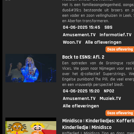
Het is een familieaangelegenheid, aange
duo&#39;s bestaande uit broers en 
een vader en zoon veilinghuizen in Leek, 
en Aberfan transformeren.
04-06-2025 15:45
SBS
Amusement.TV
Informatief.TV
Woon.TV
Alle afleveringen
Back to ESNS: Afl. 2
Een optreden van de Groningse rock
Vices. We gaan naar Nijmegen voor een 
over het dj-collectief Superstrings. W
Engelse punkband The Pill, die veel energ
en een vrouwelijk perspectief biedt.
04-06-2025 15:20
NPO2
Amusement.TV
Muziek.TV
Alle afleveringen
Minidisco | Kinderliedjes: Kofferli
Kinderliedje | Minidisco
Kofferlied | Minidisco Zing en dans me