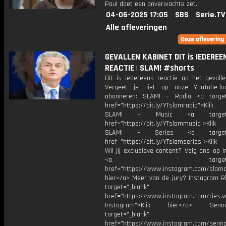
Paul doet een onverwachte zet.
04-06-2025 17:05
SBS
Serie.TV
Alle afleveringen
GEVALLEN KABINET DIT is IEDEREE
REACTIE | SLAM! #shorts
Dit is iedereens reactie op het gevalle
Vergeet je niet op onze YouTube-ka
abonneren: SLAM! – Radio <a target
href="https://bit.ly/YTslamradio">Klik
SLAM! – Music <a target="_
href="https://bit.ly/YTslammusic">Klik
SLAM! – Series <a target="
href="https://bit.ly/YTslamseries">Klik
Wil jij exclusieve content? Volg ons op 
<a target="_bl
href="https://www.instagram.com/slamoff
hier</a> Meer van de jury? Instagram Ri
target="_blank"
href="https://www.instagram.com/ries.v
Instagram">Klik hier</a> Se
target="_blank"
href="https://www.instagram.com/senna