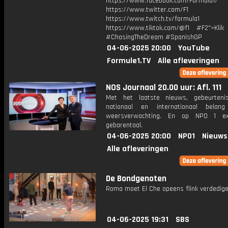
https://www.facebook.com/Formula1/
https://www.twitter.com/F1
https://www.twitch.tv/formula1
https://www.tiktok.com/@f1 #F2">Klik
#ChasingTheDream #SpanishGP
04-06-2025 20:00
YouTube
Formule1.TV
Alle afleveringen
NOS Journaal 20.00 uur: Afl. 111
Met het laatste nieuws, gebeurteni
nationaal en internationaal bela
weersverwachting. En op NPO 1 e
gebarentaal.
04-06-2025 20:00
NPO1
Nieuws
Alle afleveringen
De Bondgenoten
Roma moet El Che opeens flink verdedige
04-06-2025 19:31
SBS