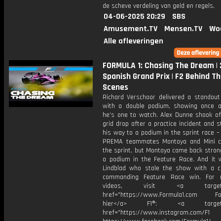
de scheve verdeling van geld en regels.
04-06-2025 20:29
SBS
Amusement.TV
Mensen.TV
Wo
Alle afleveringen
FORMULA 1: Chasing The Dream |
Spanish Grand Prix | F2 Behind T
Scenes
Richard Verschoor delivered a standou
with a double podium, showing once 
he’s one to watch. Alex Dunne shook of
grid drop after a practice incident and st
his way to a podium in the sprint race – 
PREMA teammates Montoya and Mini c
the sprint, but Montoya came back stron
a podium in the Feature Race. And it 
Lindblad who stole the show with a 
commanding Feature Race win. For 
videos, visit <a target="_
href="https://www.Formula1.com Fol
hier</a> F1®: <a target="_
href="https://www.instagram.com/F1