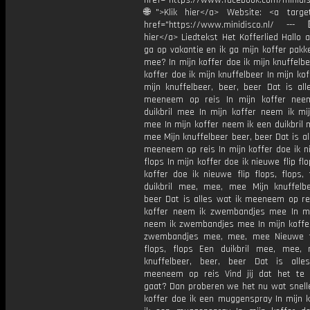
href="https://www.facebook.com/minidi
🌐">Klik hier</a> Website: <a target
href="https://www.minidisco.nl/ ---
hier</a> Liedtekst Het Kofferlied Hallo a
ga op vakantie en ik ga mijn koffer pakk
mee? In mijn koffer doe ik mijn knuffelbe
koffer doe ik mijn knuffelbeer In mijn kof
mijn knuffelbeer, beer, beer Dat is all
meeneem op reis In mijn koffer nee
duikbril mee In mijn koffer neem ik mij
mee In mijn koffer neem ik een duikbril
mee Mijn knuffelbeer beer, beer Dat is al
meeneem op reis In mijn koffer doe ik n
flops In mijn koffer doe ik nieuwe flip flo
koffer doe ik nieuwe flip flops, flops,
duikbril mee, mee, mee Mijn knuffelbe
beer Dat is alles wat ik meeneem op rei
koffer neem ik zwembandjes mee In mi
neem ik zwembandjes mee In mijn koffe
zwembandjes mee, mee, mee Nieuwe fl
flops, flops Een duikbril mee, mee,
knuffelbeer, beer, beer Dat is all
meeneem op reis Vind jij dat het te
gaat? Dan proberen we het nu wat snelle
koffer doe ik een muggenspray In mijn k