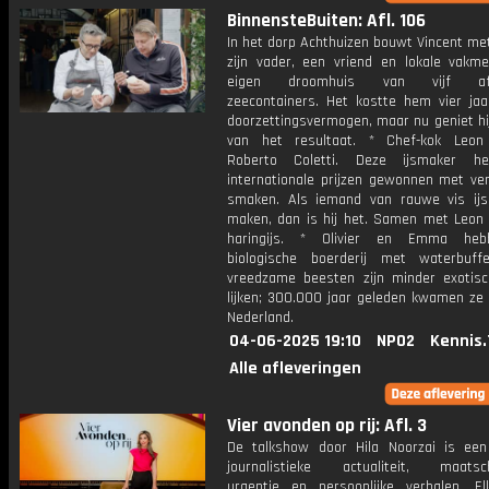
BinnensteBuiten: Afl. 106
In het dorp Achthuizen bouwt Vincent me
zijn vader, een vriend en lokale vakme
eigen droomhuis van vijf afg
zeecontainers. Het kostte hem vier jaa
doorzettingsvermogen, maar nu geniet hi
van het resultaat. * Chef-kok Leon
Roberto Coletti. Deze ijsmaker he
internationale prijzen gewonnen met ve
smaken. Als iemand van rauwe vis ij
maken, dan is hij het. Samen met Leon 
haringijs. * Olivier en Emma he
biologische boerderij met waterbuff
vreedzame beesten zijn minder exotis
lijken; 300.000 jaar geleden kwamen ze 
Nederland.
04-06-2025 19:10
NPO2
Kennis.
Alle afleveringen
Vier avonden op rij: Afl. 3
De talkshow door Hila Noorzai is ee
journalistieke actualiteit, maatsch
urgentie en persoonlijke verhalen. E