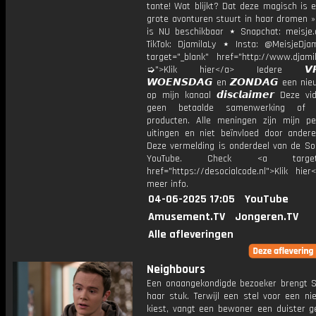
tante! Wat blijkt? Dat deze magisch is 
grote avonturen stuurt in haar dromen »
is NU beschikbaar ⋆ Snapchat: meisje.
TikTok: DjamilaLy ⋆ Insta: @MeisjeDja
target="_blank" href="http://www.djamil
➭">Klik hier</a> Iedere 𝙑𝙍𝙄
𝙒𝙊𝙀𝙉𝙎𝘿𝘼𝙂 en 𝙕𝙊𝙉𝘿𝘼𝙂 een ni
op mijn kanaal 𝙙𝙞𝙨𝙘𝙡𝙖𝙞𝙢𝙚𝙧 Deze v
geen betaalde samenwerking of 
producten. Alle meningen zijn mijn per
uitingen en niet beïnvloed door andere 
Deze vermelding is onderdeel van de Soc
YouTube. Check <a target="
href="https://desocialcode.nl">Klik hie
meer info.
04-06-2025 17:05
YouTube
Amusement.TV
Jongeren.TV
Alle afleveringen
Neighbours
Een onaangekondigde bezoeker brengt 
haar stuk. Terwijl een stel voor een ni
kiest, vangt een bewoner een duister g