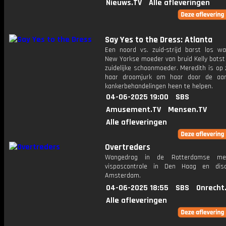
Nieuws.TV
Alle afleveringen
Say Yes to the Dress: Atlanta
Een noord vs. zuid-strijd barst los w
New Yorkse moeder van bruid Kelly botst
zuidelijke schoonmoeder. Meredith is op
haar droomjurk om haar door de aa
kankerbehandelingen heen te helpen.
04-06-2025 19:00
SBS
Amusement.TV
Mensen.TV
Alle afleveringen
Overtreders
Wangedrag in de Rotterdamse me
vispascontrole in Den Haag en disc
Amsterdam.
04-06-2025 18:55
SBS
Onrecht
Alle afleveringen