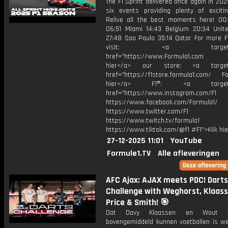
The F1 Sprint delivered once again in 2025
six events providing plenty of excitin
Relive all the best moments here! 00
06:51 Miami 14:43 Belgium 20:34 Unit
27:48 Sao Paulo 35:14 Qatar For more F1
visit: <a target="_b
href="https://www.Formula1.com Vis
hier</a> our store: <a target=
href="https://f1store.formula1.com/ Fol
hier</a> F1®: <a target="_
href="https://www.instagram.com/F1
https://www.facebook.com/Formula1/
https://www.twitter.com/F1
https://www.twitch.tv/formula1
https://www.tiktok.com/@f1 #F1">Klik hi
27-12-2025 11:01
YouTube
Formule1.TV
Alle afleveringen
AFC Ajax: AJAX meets PDC! Darts
Challenge with Weghorst, Klaass
Price & Smith! 🎯
Dat Davy Klaassen en Wout W
bovengemiddeld kunnen voetballen is we