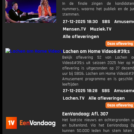
In de finale zingen de kandidate
nummers, waarna het publiek en de ju
stemmen.
27-12-2025 18:30
SBS
Amuseme
Mensen.TV
Muziek.TV
Alle afleveringen
Lachen om Home Video&#39;s
Bekijk aflevering 52 van Lachen
Video&#39;s uit seizoen 2025 hier op K
aflevering is uitgezonden op 27 decemb
uur bij SBS6. Lachen om Home Video&#39
Amusement programma en is geschikt 
leeftijden
27-12-2025 18:28
SBS
Amuseme
Lachen.TV
Alle afleveringen
EenVandaag: Afl. 307
Het laatste nieuws en achtergronden ui
en buitenland. Via het EenVandaag Op
kunnen 50.000 leden hun stem laten