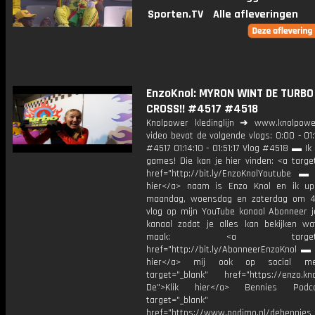
Sporten.TV
Alle afleveringen
EnzoKnol: MYRON WINT DE TURBO
CROSS!! #4517 #4518
Knolpower kledinglijn ➜ www.knolpowe
video bevat de volgende vlogs: 0:00 - 01:
#4517 01:14:10 - 01:51:17 Vlog #4518 ▬ Ik
games! Die kan je hier vinden: <a targe
href="http://bit.ly/EnzoKnolYoutube ▬ M
hier</a> naam is Enzo Knol en ik up
maandag, woensdag en zaterdag om 4
vlog op mijn YouTube kanaal Abonneer j
kanaal zodat je alles kan bekijken w
maak: <a target="_b
href="http://bit.ly/AbonneerEnzoKnol ▬ 
hier</a> mij ook op social me
target="_blank" href="https://enzo.kno
De">Klik hier</a> Bennies Podc
target="_blank"
href="https://www.podimo.nl/debennies