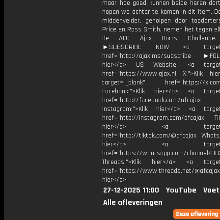
maar hoe goed kunnen beide heren dar
hopen we achter te komen in dit item. D
middenvelder, geholpen door topdarte
Price en Ross Smith, nemen het tegen el
de AFC Ajax Darts Challenge.
►SUBSCRIBE NOW <a target="
href="http://ajax.ms/subscribe ►FOL
hier</a> US Website: <a target=
href="https://www.ajax.nl X:">Klik hi
target="_blank" href="https://x.co
Facebook:">Klik hier</a> <a target
href="http://facebook.com/afcajax
Instagram:">Klik hier</a> <a target
href="http://instagram.com/afcajax TikT
hier</a> <a target="_
href="http://tiktok.com/@afcajax WhatsA
hier</a> <a target="_
href="https://whatsapp.com/channel/
Threads:">Klik hier</a> <a target=
href="https://www.threads.net/@afcajax
hier</a>
27-12-2025 11:00
YouTube
Voet
Alle afleveringen