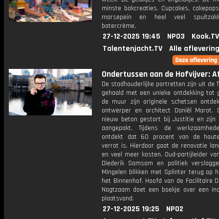
minste bakcreaties. Cupcakes, cakepops,
marsepein en heel veel spuitza
botercrème.
27-12-2025 19:45
NPO3
Kook.TV
Talentenjacht.TV
Alle afleverin
Ondertussen aan de Hofvijver: Af
De stadhouderlijke portretten zijn uit de 
gehaald met een unieke ontdekking tot g
de muur zijn originele schetsen ontde
ontwerper en architect Daniël Marot. 
nieuw beton gestort bij Justitie en zijn
aangepakt. Tijdens de werkzaamhed
ontdekt dat 60 procent van de hout
verrot is. Hierdoor gaat de renovatie la
en veel meer kosten. Oud-partijleider v
Diederik Samsom en politiek verslagge
Mingelen blikken met Splinter terug op h
het Binnenhof. Hoofd van de Facilitaire 
Nagtzaam doet een boekje over een inc
plaatsvond.
27-12-2025 19:25
NPO2