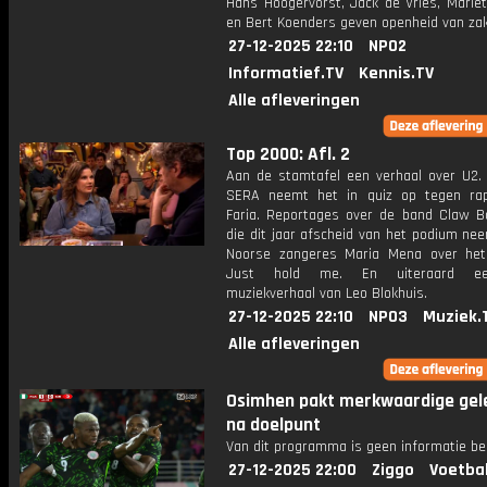
Hans Hoogervorst, Jack de Vries, Marië
en Bert Koenders geven openheid van za
27-12-2025 22:10
NPO2
Informatief.TV
Kennis.TV
Alle afleveringen
Top 2000: Afl. 2
Aan de stamtafel een verhaal over U2.
SERA neemt het in quiz op tegen ra
Faria. Reportages over de band Claw B
die dit jaar afscheid van het podium ne
Noorse zangeres Maria Mena over he
Just hold me. En uiteraard e
muziekverhaal van Leo Blokhuis.
27-12-2025 22:10
NPO3
Muziek.
Alle afleveringen
Osimhen pakt merkwaardige gel
na doelpunt
Van dit programma is geen informatie be
27-12-2025 22:00
Ziggo
Voetba