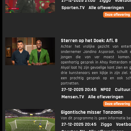
27-12-2025 21:00
Ziggo
Voetbal
Sporten.TV
Alle afleveringen
Sterren op het Doek: Afl. 8
Achter het vrolijke gezicht van enter
ondernemer Jandino Asporaat, schuilt 
jongen die van ver moest komen
openhartig gesprek in Ahoy Rotterdam 
Akyol laat hij zijn gevoelige kant zien en 
drie kunstenaars een kijkje in zijn ziel. 
een prachtig gesprek op en ook sch
portretten.
27-12-2025 20:45
NPO2
Cultuur
Mensen.TV
Alle afleveringen
Gigantische misser Tanzania
Van dit programma is geen informatie be
27-12-2025 20:45
Ziggo
Voetba