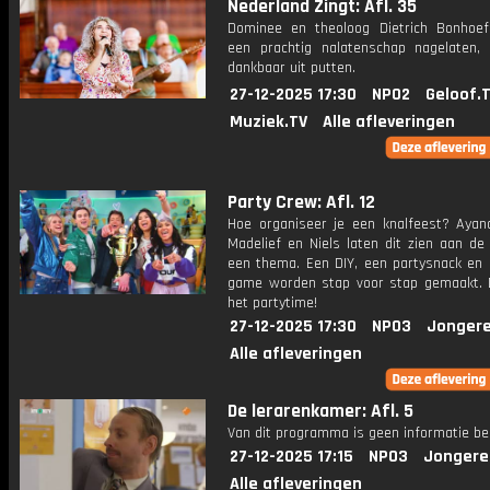
Nederland Zingt: Afl. 35
Dominee en theoloog Dietrich Bonhoef
een prachtig nalatenschap nagelaten
dankbaar uit putten.
27-12-2025 17:30
NPO2
Geloof.
Muziek.TV
Alle afleveringen
Party Crew: Afl. 12
Hoe organiseer je een knalfeest? Ayana
Madelief en Niels laten dit zien aan de
een thema. Een DIY, een partysnack en 
game worden stap voor stap gemaakt. 
het partytime!
27-12-2025 17:30
NPO3
Jongere
Alle afleveringen
De lerarenkamer: Afl. 5
Van dit programma is geen informatie be
27-12-2025 17:15
NPO3
Jongere
Alle afleveringen