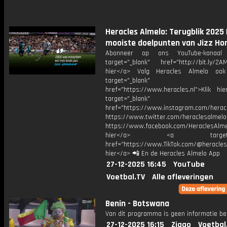
Heracles Almelo: Terugblik 2025 |
mooiste doelpunten van Jizz H
Abonneer op ons YouTube-kanaal
target="_blank" href="http://bit.ly/2AM
hier</a> Volg Heracles Almelo oo
target="_blank"
href="https://www.heracles.nl">Klik hi
target="_blank"
href="https://www.instagram.com/herac
https://www.twitter.com/heraclesalmelo
https://www.facebook.com/HeraclesAlmel
hier</a> <a target="_
href="https://www.TikTok.com/@heracles
hier</a> 📲 En de Heracles Almelo App
27-12-2025 16:45
YouTube
Voetbal.TV
Alle afleveringen
Benin - Botswana
Van dit programma is geen informatie be
27-12-2025 16:15
Ziggo
Voetbal