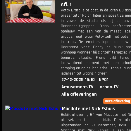
Afl. 1
Patty Brard is te gast. In de jaren 80 assi
presentator Ralph Inbar en speelt ze een
in zowel de studio als bij de onver
Bananasplitgrappen. Frans confronte
opnieuw met een van de meest legen
grappen ooit, waar Patty zelf met boter
in trapt. De emoties lopen opnieuw
Daarnaast voelt Danny de Munk op
wanhoop wanneer hij zichzelf terugziet i
benarde situatie. Frans blikt teru
lachwekkend moment met een urino
camping en op de iconische 'Fransie'-aut
iedereen tot waanzin dreef.
27-12-2025 15:10
NPO1
Amusement.TV
Lachen.TV
Alle afleveringen
Macdate met Nick Eshuis
Bekijk aflevering 64 van Macdate met Ni
uit seizoen 1 hier op KIJK. Deze afle
uitgezonden op 27 december, 15:00 
Macdate met Nick Eshuis is een A