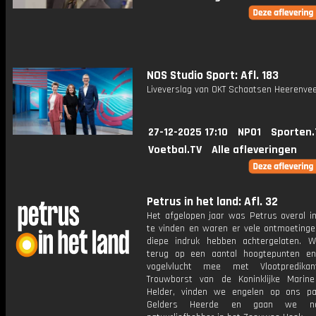
NOS Studio Sport: Afl. 183
Liveverslag van OKT Schaatsen Heerenvee
27-12-2025 17:10
NPO1
Sporten.
Voetbal.TV
Alle afleveringen
Petrus in het land: Afl. 32
Het afgelopen jaar was Petrus overal in
te vinden en waren er vele ontmoetinge
diepe indruk hebben achtergelaten. W
terug op een aantal hoogtepunten e
vogelvlucht mee met Vlootpredika
Trouwborst van de Koninklijke Marin
Helder, vinden we engelen op ons p
Gelders Heerde en gaan we n