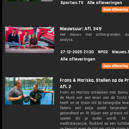
Sporten.TV
Alle afleveringen
Nieuwsuur: Afl. 349
Het nieuws met achtergronden, du
analyse.
27-12-2025 21:30
NPO2
Nieuws.
Alle afleveringen
Frans & Mariska, Stellen op de P
Afl. 2
Frans en Mariska ontdekken met Danny
de Munk wat een leven aan de Costa 
heeft en ze staan stil bij belangrijke lev
Tijdens een potje padel bespreke
gezondheid en fit blijven een grotere rol
spelen als je ouder wordt. En 
meditatiesessie, floatend op een luchtb
ze bewust even de tijd om stil te staan b