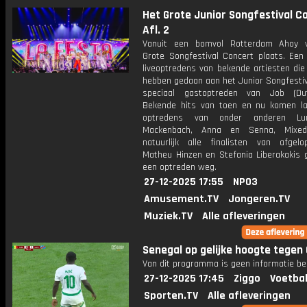
Het Grote Junior Songfestival C
Afl. 2
Vanuit een bomvol Rotterdam Ahoy v
Grote Songfestival Concert plaats. Een
liveoptredens van bekende artiesten die
hebben gedaan aan het Junior Songfestiv
speciaal gastoptreden van Job (Dut
Bekende hits van toen en nu komen l
optredens van onder anderen Lu
Mackenbach, Anna en Senna, Mix
natuurlijk alle finalisten van afgelo
Matheu Hinzen en Stefania Liberakakis 
een optreden weg.
27-12-2025 17:55
NPO3
Amusement.TV
Jongeren.TV
Muziek.TV
Alle afleveringen
Senegal op gelijke hoogte tegen
Van dit programma is geen informatie be
27-12-2025 17:45
Ziggo
Voetbal
Sporten.TV
Alle afleveringen