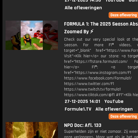
27-12-2025 14:30
YouTube
Gam
Alle afleveringen
FORMULA 1: The 2025 Season Abs
Zoomed By ⚡️
Check out our very special look at th
season. For more F1® videos, v
target="_blank" href="https://www.For
Visit">Klik hier</a> our store: <a targe
href="https://f1store.formula1.com/ Fol
hier</a> F1®: <a target="_
href="https://www.instagram.com/F1
https://www.facebook.com/Formula1/
https://www.twitter.com/F1
https://www.twitch.tv/formula1
https://www.tiktok.com/@f1 #F1">Klik hi
27-12-2025 14:01
YouTube
Formule1.TV
Alle afleveringen
NPO Doc: Afl. 133
Superhelden zijn er niet zomaar. Zij wee
onze verlangens. Maar wat als je het ge