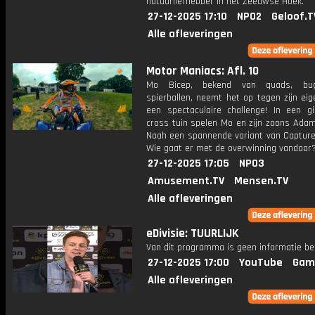
natuurliefhebber in het Zeeuwse Hoek.
27-12-2025 17:10
NPO2
Geloof.T
Alle afleveringen
Motor Maniacs: Afl. 10
Mo Bicep, bekend van quads, bu
spierballen, neemt het op tegen zijn eig
een spectaculaire challenge! In een gi
cross tuin spelen Mo en zijn zoons Adam
Noah een spannende variant van Capture 
Wie gaat er met de overwinning vandoor
27-12-2025 17:05
NPO3
Amusement.TV
Mensen.TV
Alle afleveringen
eDivisie: TUURLIJK
Van dit programma is geen informatie be
27-12-2025 17:00
YouTube
Gam
Alle afleveringen