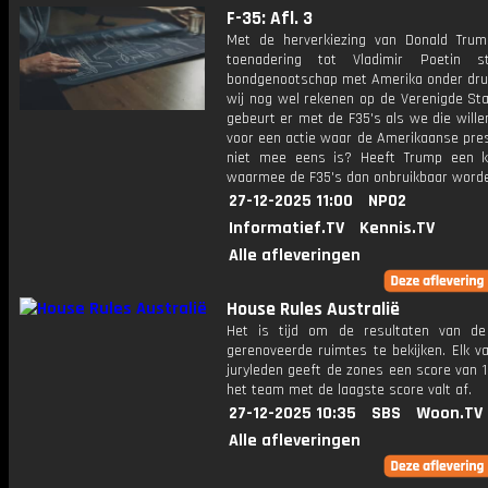
F-35: Afl. 3
Met de herverkiezing van Donald Trum
toenadering tot Vladimir Poetin s
bondgenootschap met Amerika onder dru
wij nog wel rekenen op de Verenigde St
gebeurt er met de F35's als we die wille
voor een actie waar de Amerikaanse pres
niet mee eens is? Heeft Trump een ki
waarmee de F35's dan onbruikbaar word
27-12-2025 11:00
NPO2
Informatief.TV
Kennis.TV
Alle afleveringen
House Rules Australië
Het is tijd om de resultaten van d
gerenoveerde ruimtes te bekijken. Elk v
juryleden geeft de zones een score van 1
het team met de laagste score valt af.
27-12-2025 10:35
SBS
Woon.TV
Alle afleveringen