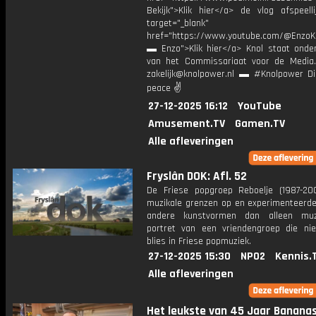
Bekijk">Klik hier</a> de vlog afspeelli
target="_blank"
href="https://www.youtube.com/@EnzoKn
▬ Enzo">Klik hier</a> Knol staat onder
van het Commissariaat voor de Media.
zakelijk@knolpower.nl ▬ #Knolpower Di
peace ✌
27-12-2025 16:12
YouTube
Amusement.TV
Gamen.TV
Alle afleveringen
Fryslân DOK: Afl. 52
De Friese popgroep Reboelje (1987-20
muzikale grenzen op en experimenteerd
andere kunstvormen dan alleen muz
portret van een vriendengroep die ni
blies in Friese popmuziek.
27-12-2025 15:30
NPO2
Kennis.
Alle afleveringen
Het leukste van 45 Jaar Bananasp