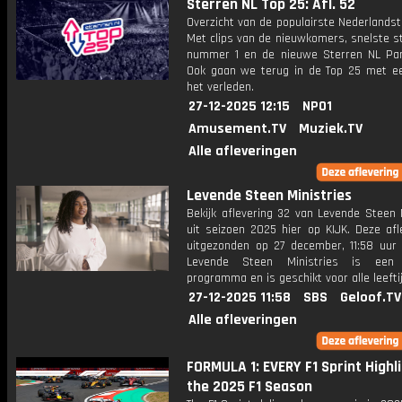
Sterren NL Top 25: Afl. 52
Overzicht van de populairste Nederlandsta
Met clips van de nieuwkomers, snelste st
nummer 1 en de nieuwe Sterren NL Par
Ook gaan we terug in de Top 25 met een
het verleden.
27-12-2025 12:15
NPO1
Amusement.TV
Muziek.TV
Alle afleveringen
Levende Steen Ministries
Bekijk aflevering 32 van Levende Steen 
uit seizoen 2025 hier op KIJK. Deze afl
uitgezonden op 27 december, 11:58 uur 
Levende Steen Ministries is een L
programma en is geschikt voor alle leefti
27-12-2025 11:58
SBS
Geloof.TV
Alle afleveringen
FORMULA 1: EVERY F1 Sprint Highl
the 2025 F1 Season