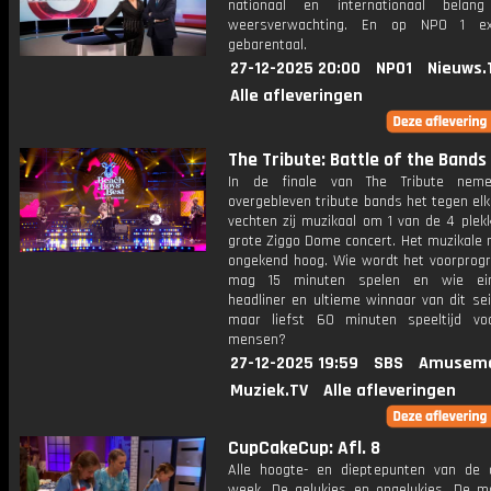
nationaal en internationaal bela
weersverwachting. En op NPO 1 e
gebarentaal.
27-12-2025 20:00
NPO1
Nieuws.
Alle afleveringen
The Tribute: Battle of the Bands
In de finale van The Tribute ne
overgebleven tribute bands het tegen el
vechten zij muzikaal om 1 van de 4 plek
grote Ziggo Dome concert. Het muzikale n
ongekend hoog. Wie wordt het voorpro
mag 15 minuten spelen en wie ein
headliner en ultieme winnaar van dit se
maar liefst 60 minuten speeltijd vo
mensen?
27-12-2025 19:59
SBS
Amuseme
Muziek.TV
Alle afleveringen
CupCakeCup: Afl. 8
Alle hoogte- en dieptepunten van de 
week. De gelukjes en ongelukjes. De m