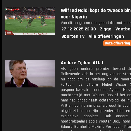
Wilfred Ndidi kopt de tweede bi
voor Nigeria
Van dit programma is geen informatie be
27-12-2025 22:30
Ziggo
Voetba
Sporten.TV
Alle afleveringen
Andere Tijden: Afl. 1
Als geen andere premier bevond J
Balkenende zich in het oog van de stor
nu gaat om de nasleep op de moor
Fortuyn, de affaire Mabel Wisse 
paspoortkwestie rondom Ayaan Hirsi
machtsstrijd met Wouter Bos of het do
hem het langst heeft achtervolgd: de inva
Vijftien jaar na zijn afscheid gaat hij voo
uitgebreid in op zijn premierschap e
explosieve dossiers. Ook andere p
hoofdrolspelers zoals Wouter Bos, Thom 
Eduard Bomhoff, Maxime Verhagen, Rita