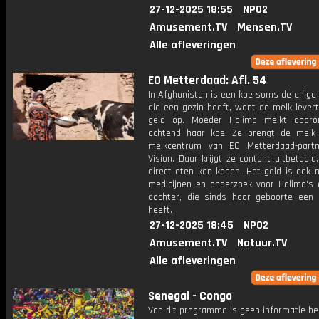
27-12-2025 18:55
NPO2
Amusement.TV
Mensen.TV
Alle afleveringen
EO Metterdaad: Afl. 54
In Afghanistan is een koe soms de enige
die een gezin heeft, want de melk levert
geld op. Moeder Halima melkt daaro
ochtend haar koe. Ze brengt de melk
melkcentrum van EO Metterdaad-part
Vision. Daar krijgt ze contant uitbetaald
direct eten kan kopen. Het geld is ook 
medicijnen en onderzoek voor Halima's a
dochter, die sinds haar geboorte een n
heeft.
27-12-2025 18:45
NPO2
Amusement.TV
Natuur.TV
Alle afleveringen
Senegal - Congo
Van dit programma is geen informatie be