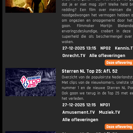
dat je er niet mag zijn? Welke held b
redding? Een film over mensen die 
noodgedwongen het vermogen hebben o
om ongezien en onopgemerkt door het
gaan. Filmmaker Martijn Blekenda
ervaringsdeskundige, creëert in deze
superheld die als beschermengel ove
waken.
27-12-2025 13:15
NPO2
Kennis.
Onrecht.TV
Alle afleveringen
Sterren NL Top 25: Afl. 52
Overzicht van de populairste Nederlandsta
Met clips van de nieuwkomers, snelste st
nummer 1 en de nieuwe Sterren NL Par
Ook gaan we terug in de Top 25 met een
het verleden.
27-12-2025 12:15
NPO1
Amusement.TV
Muziek.TV
Alle afleveringen