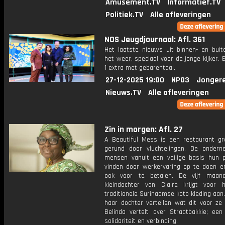
Amusement.TV
Informatief.TV
Politiek.TV
Alle afleveringen
NOS Jeugdjournaal: Afl. 361
Het laatste nieuws uit binnen- en buit
het weer, speciaal voor de jonge kijker.
1 extra met gebarentaal.
27-12-2025 19:00
NPO3
Jonger
Nieuws.TV
Alle afleveringen
Zin in morgen: Afl. 27
A Beautiful Mess is een restaurant gr
gerund door vluchtelingen. De ondern
mensen vanuit een veilige basis hun p
vinden door werkervaring op te doen e
ook voor te betalen. De vijf maan
kleindochter van Claire krijgt voor 
traditionele Surinaamse koto kleding aan.
haar dochter vertellen wat dit voor ze 
Belinda vertelt over Straatbakkie; een
solidariteit en verbinding.