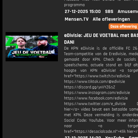
programma
27-12-2025 15:00
SBS
Amuseme
Mensen.TV
Alle afleveringen
eDivisie: JEU DE VOETBAL met BA
DANI
De KPN eDivisie is de officiële FC 26
Team-competitie van de Eredivisie, mede
gemaakt door KPN. Check de socials
speelschema, actuele stand en blijf alt
hoogte van KPN eDivisie! <a target
href="https://www.twitch.tv/edivisie
https://www.tiktok.com/@edivisie
https://discord.gg/yxVYZ6sZ
https://www.instagram.com/edivisie
https://www.facebook.com/edivisie
https://www.twitter.com/e_divisie D
hier</a> video bevat een betaalde sam
met KPN. Deze vermelding is onderde
Social Code: YouTube. Voor meer infor
naar <a target="_b
href="https://desocialcode.nl">Klik hier<