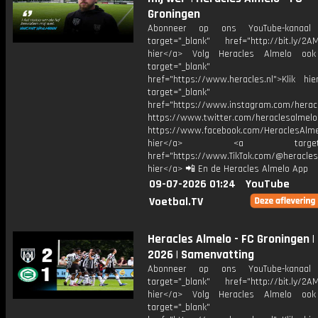
Groningen
Abonneer op ons YouTube-kanaal
target="_blank" href="http://bit.ly/2AM
hier</a> Volg Heracles Almelo oo
target="_blank"
href="https://www.heracles.nl">Klik hi
target="_blank"
href="https://www.instagram.com/herac
https://www.twitter.com/heraclesalmelo
https://www.facebook.com/HeraclesAlmel
hier</a> <a target="_
href="https://www.TikTok.com/@heracles
hier</a> 📲 En de Heracles Almelo App
09-07-2026 01:24
YouTube
Voetbal.TV
Heracles Almelo - FC Groningen |
2026 | Samenvatting
Abonneer op ons YouTube-kanaal
target="_blank" href="http://bit.ly/2AM
hier</a> Volg Heracles Almelo oo
target="_blank"