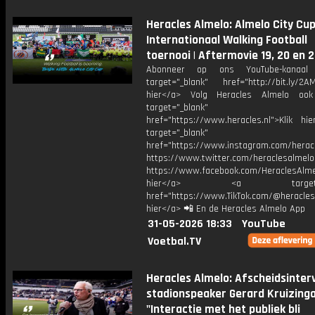
Heracles Almelo: Almelo City Cup
Internationaal Walking Football
toernooi | Aftermovie 19, 20 en 2
Abonneer op ons YouTube-kanaal
target="_blank" href="http://bit.ly/2AM
hier</a> Volg Heracles Almelo oo
target="_blank"
href="https://www.heracles.nl">Klik hi
target="_blank"
href="https://www.instagram.com/herac
https://www.twitter.com/heraclesalmelo
https://www.facebook.com/HeraclesAlmel
hier</a> <a target="_
href="https://www.TikTok.com/@heracles
hier</a> 📲 En de Heracles Almelo App
31-05-2026 18:33
YouTube
Voetbal.TV
Heracles Almelo: Afscheidsinter
stadionspeaker Gerard Kruizinga
"Interactie met het publiek bli