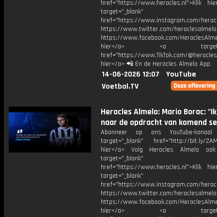
href="https://www.heracles.nl">Klik hi
target="_blank"
href="https://www.instagram.com/herac
https://www.twitter.com/heraclesalmelo
https://www.facebook.com/HeraclesAlmel
hier</a> <a target="_
href="https://www.TikTok.com/@heracles
hier</a> 📲 En de Heracles Almelo App
14-06-2026 12:07
YouTube
Voetbal.TV
Heracles Almelo: Mario Borac: "Ik 
naar de opdracht van komend se
Abonneer op ons YouTube-kanaal
target="_blank" href="http://bit.ly/2AM
hier</a> Volg Heracles Almelo oo
target="_blank"
href="https://www.heracles.nl">Klik hi
target="_blank"
href="https://www.instagram.com/herac
https://www.twitter.com/heraclesalmelo
https://www.facebook.com/HeraclesAlmel
hier</a> <a target="_