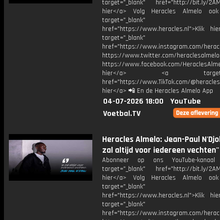
target="_blank" href="http://bit.ly/2AM
hier</a> Volg Heracles Almelo oo
target="_blank"
href="https://www.heracles.nl">Klik hi
target="_blank"
href="https://www.instagram.com/herac
https://www.twitter.com/heraclesalmelo
https://www.facebook.com/HeraclesAlmel
hier</a> <a target="_
href="https://www.TikTok.com/@heracles
hier</a> 📲 En de Heracles Almelo App
04-07-2026 18:00
YouTube
Voetbal.TV
Heracles Almelo: Jean-Paul N'Djoli:
zal altijd voor iedereen vechten''
Abonneer op ons YouTube-kanaal
target="_blank" href="http://bit.ly/2AM
hier</a> Volg Heracles Almelo oo
target="_blank"
href="https://www.heracles.nl">Klik hi
target="_blank"
href="https://www.instagram.com/herac