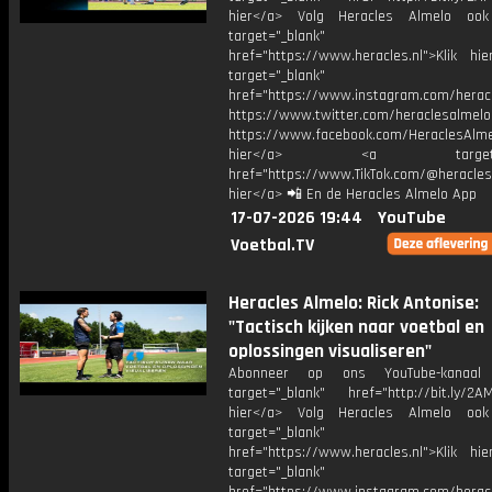
hier</a> Volg Heracles Almelo oo
target="_blank"
href="https://www.heracles.nl">Klik hi
target="_blank"
href="https://www.instagram.com/herac
https://www.twitter.com/heraclesalmelo
https://www.facebook.com/HeraclesAlmel
hier</a> <a target="_
href="https://www.TikTok.com/@heracles
hier</a> 📲 En de Heracles Almelo App
17-07-2026 19:44
YouTube
Voetbal.TV
Heracles Almelo: Rick Antonise:
"Tactisch kijken naar voetbal en
oplossingen visualiseren"
Abonneer op ons YouTube-kanaal
target="_blank" href="http://bit.ly/2AM
hier</a> Volg Heracles Almelo oo
target="_blank"
href="https://www.heracles.nl">Klik hi
target="_blank"