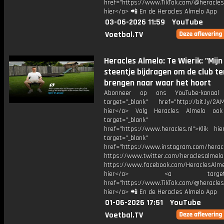
href="https://www.TikTok.com/@heracles
hier</a> 📲 En de Heracles Almelo App
03-06-2026 11:59
YouTube
Voetbal.TV
Heracles Almelo: Te Wierik: "Mijn
steentje bijdragen om de club te
brengen naar waar het hoort
Abonneer op ons YouTube-kanaal
target="_blank" href="http://bit.ly/2AM
hier</a> Volg Heracles Almelo oo
target="_blank"
href="https://www.heracles.nl">Klik hi
target="_blank"
href="https://www.instagram.com/herac
https://www.twitter.com/heraclesalmelo
https://www.facebook.com/HeraclesAlmel
hier</a> <a target="_
href="https://www.TikTok.com/@heracles
hier</a> 📲 En de Heracles Almelo App
01-06-2026 17:51
YouTube
Voetbal.TV