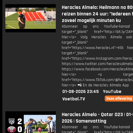
Heracles Almelo: Heilmann na 8
reizen binnen 24 uur: "Iedereen
zoveel mogelijk minuten ku
Abonneer op ons YouTube-kanaal
target="_blank" href="http://bit.ly/2AM
hier</a> Volg Heracles Almelo oo
target="_blank"
href="https://www.heracles.nl">Klik hi
target="_blank"
href="https://www.instagram.com/herac
https://www.twitter.com/heraclesalmelo
https://www.facebook.com/HeraclesAlmel
hier</a> <a target="_
href="https://www.TikTok.com/@heracles
hier</a> 📲 En de Heracles Almelo App
01-08-2026 23:45
YouTube
Voetbal.TV
Heracles Almelo - Qatar O23 | 01
2026 | Samenvatting
Abonneer op ons YouTube-kanaal
target="_blank" href="http://bit.ly/2AM