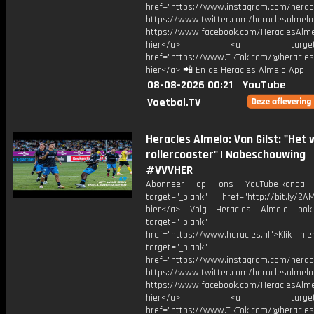
href="https://www.instagram.com/herac
https://www.twitter.com/heraclesalmelo
https://www.facebook.com/HeraclesAlmel
hier</a> <a target="_
href="https://www.TikTok.com/@heracles
hier</a> 📲 En de Heracles Almelo App
08-08-2026 00:21
YouTube
Voetbal.TV
Heracles Almelo: Van Gilst: "Het
rollercoaster" | Nabeschouwing
#VVVHER
Abonneer op ons YouTube-kanaal
target="_blank" href="http://bit.ly/2AM
hier</a> Volg Heracles Almelo oo
target="_blank"
href="https://www.heracles.nl">Klik hi
target="_blank"
href="https://www.instagram.com/herac
https://www.twitter.com/heraclesalmelo
https://www.facebook.com/HeraclesAlmel
hier</a> <a target="_
href="https://www.TikTok.com/@heracles