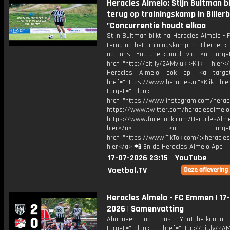
Heracles Almelo: Stijn Bultman bl
terug op trainingskamp in Billerb
"Concurrentie houdt elkaa
Stijn Bultman blikt na Heracles Almelo 
terug op het trainingskamp in Billerbeck
op ons YouTube-kanaal via <a target
href="http://bit.ly/2AMvIuk">Klik hier
Heracles Almelo ook op: <a target=
href="https://www.heracles.nl">Klik hi
target="_blank"
href="https://www.instagram.com/herac
https://www.twitter.com/heraclesalmelo
https://www.facebook.com/HeraclesAlmel
hier</a> <a target="_
href="https://www.TikTok.com/@heracles
hier</a> 📲 En de Heracles Almelo App
17-07-2026 23:15
YouTube
Voetbal.TV
Heracles Almelo - FC Emmen | 17
2026 | Samenvatting
Abonneer op ons YouTube-kanaal
target="_blank" href="http://bit.ly/2AM