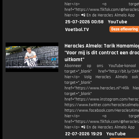
hier</a> <a target="_
href="https://www.TikTok.com/@heracles
hier</a> 📲 En de Heracles Almelo App
25-07-2026 00:58
YouTube
Voetbal.TV
Heracles Almelo: Tarik Hamamiog
"Voor mij is dit contract een dro
uitkomt"
Abonneer op ons YouTube-kanaal
target="_blank" href="http://bit.ly/2AM
hier</a> Volg Heracles Almelo oo
target="_blank"
href="https://www.heracles.nl">Klik hi
target="_blank"
href="https://www.instagram.com/herac
https://www.twitter.com/heraclesalmelo
https://www.facebook.com/HeraclesAlmel
hier</a> <a target="_
href="https://www.TikTok.com/@heracles
hier</a> 📲 En de Heracles Almelo App
22-07-2026 19:29
YouTube