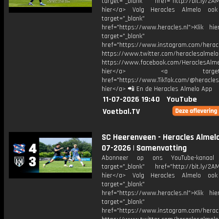
target="_blank" href="http://bit.ly/2AM
hier</a> Volg Heracles Almelo oo
target="_blank"
href="https://www.heracles.nl">Klik hi
target="_blank"
href="https://www.instagram.com/herac
https://www.twitter.com/heraclesalmelo
https://www.facebook.com/HeraclesAlmel
hier</a> <a target="_
href="https://www.TikTok.com/@heracles
hier</a> 📲 En de Heracles Almelo App
11-07-2026 19:40
YouTube
Voetbal.TV
SC Heerenveen - Heracles Almelo 
07-2026 | Samenvatting
Abonneer op ons YouTube-kanaal
target="_blank" href="http://bit.ly/2AM
hier</a> Volg Heracles Almelo oo
target="_blank"
href="https://www.heracles.nl">Klik hi
target="_blank"
href="https://www.instagram.com/herac