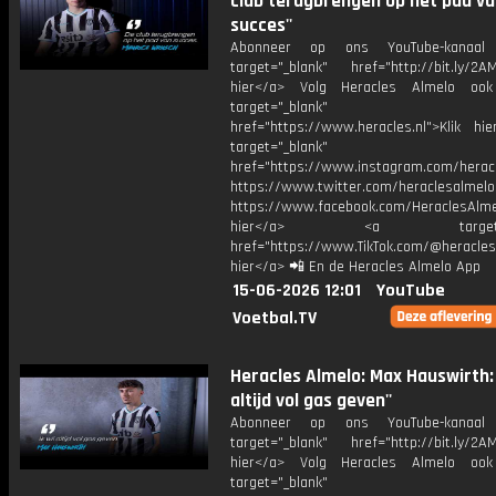
club terugbrengen op het pad v
succes''
Abonneer op ons YouTube-kanaal
target="_blank" href="http://bit.ly/2AM
hier</a> Volg Heracles Almelo oo
target="_blank"
href="https://www.heracles.nl">Klik hi
target="_blank"
href="https://www.instagram.com/herac
https://www.twitter.com/heraclesalmelo
https://www.facebook.com/HeraclesAlmel
hier</a> <a target="_
href="https://www.TikTok.com/@heracles
hier</a> 📲 En de Heracles Almelo App
15-06-2026 12:01
YouTube
Voetbal.TV
Heracles Almelo: Max Hauswirth: '
altijd vol gas geven''
Abonneer op ons YouTube-kanaal
target="_blank" href="http://bit.ly/2AM
hier</a> Volg Heracles Almelo oo
target="_blank"