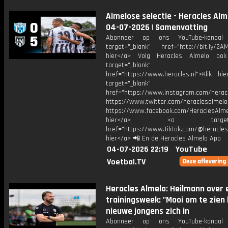
Almelose selectie - Heracles Alme
04-07-2026 | Samenvatting
Abonneer op ons YouTube-kanaal
target="_blank" href="http://bit.ly/2AM
hier</a> Volg Heracles Almelo oo
target="_blank"
href="https://www.heracles.nl">Klik hi
target="_blank"
href="https://www.instagram.com/herac
https://www.twitter.com/heraclesalmelo
https://www.facebook.com/HeraclesAlmel
hier</a> <a target="_
href="https://www.TikTok.com/@heracles
hier</a> 📲 En de Heracles Almelo App
04-07-2026 22:19
YouTube
Voetbal.TV
Heracles Almelo: Heilmann over 
trainingsweek: "Mooi om te zien
nieuwe jongens zich in
Abonneer op ons YouTube-kanaal