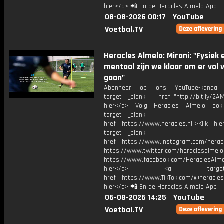
hier</a> 📲 En de Heracles Almelo App
08-08-2026 00:17
YouTube
Voetbal.TV
Heracles Almelo: Mirani: "Fysiek 
mentaal zijn we klaar om er vol 
gaan"
Abonneer op ons YouTube-kanaal
target="_blank" href="http://bit.ly/2AM
hier</a> Volg Heracles Almelo oo
target="_blank"
href="https://www.heracles.nl">Klik hi
target="_blank"
href="https://www.instagram.com/herac
https://www.twitter.com/heraclesalmelo
https://www.facebook.com/HeraclesAlmel
hier</a> <a target="_
href="https://www.TikTok.com/@heracles
hier</a> 📲 En de Heracles Almelo App
06-08-2026 14:25
YouTube
Voetbal.TV