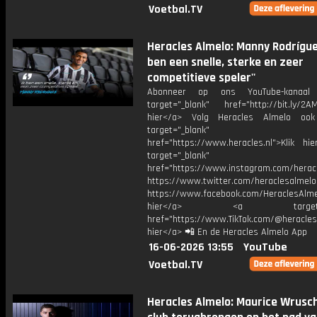
Voetbal.TV
Heracles Almelo: Manny Rodríguez
ben een snelle, sterke en zeer
competitieve speler''
Abonneer op ons YouTube-kanaal
target="_blank" href="http://bit.ly/2AM
hier</a> Volg Heracles Almelo oo
target="_blank"
href="https://www.heracles.nl">Klik hi
target="_blank"
href="https://www.instagram.com/herac
https://www.twitter.com/heraclesalmelo
https://www.facebook.com/HeraclesAlmel
hier</a> <a target="_
href="https://www.TikTok.com/@heracles
hier</a> 📲 En de Heracles Almelo App
16-06-2026 13:55
YouTube
Voetbal.TV
Heracles Almelo: Maurice Wrusch: