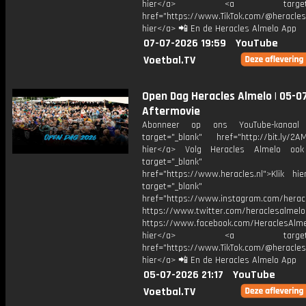
hier</a> <a target="_
href="https://www.TikTok.com/@heracles
hier</a> 📲 En de Heracles Almelo App
07-07-2026 19:59
YouTube
Voetbal.TV
Open Dag Heracles Almelo | 05-07
Aftermovie
Abonneer op ons YouTube-kanaal
target="_blank" href="http://bit.ly/2AM
hier</a> Volg Heracles Almelo oo
target="_blank"
href="https://www.heracles.nl">Klik hi
target="_blank"
href="https://www.instagram.com/herac
https://www.twitter.com/heraclesalmelo
https://www.facebook.com/HeraclesAlmel
hier</a> <a target="_
href="https://www.TikTok.com/@heracles
hier</a> 📲 En de Heracles Almelo App
05-07-2026 21:17
YouTube
Voetbal.TV