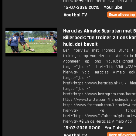
hier</a> 📲 En de Heracles Almelo App
15-07-2026 20:15
YouTube
Voetbal.TV
Heracles Almelo: Bijpraten met B
Billerbeck: "De trainer zit ons ko
huid, dat bevalt
Een interview met Thomas Bruns tij
trainingskamp van Heracles Almelo in Bi
Abonneer op ons YouTube-kanaal
target="_blank" href="http://bit.ly/2AM
hier</a> Volg Heracles Almelo oo
target="_blank"
href="https://www.heracles.nl">Klik hi
target="_blank"
href="https://www.instagram.com/herac
https://www.twitter.com/heraclesalmelo
https://www.facebook.com/HeraclesAlmel
hier</a> <a target="_
href="https://www.TikTok.com/@heracles
hier</a> 📲 En de Heracles Almelo App
15-07-2026 07:00
YouTube
Voetbal.TV