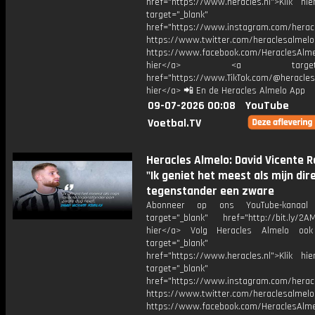
href="https://www.heracles.nl">Klik hi
target="_blank"
href="https://www.instagram.com/herac
https://www.twitter.com/heraclesalmelo
https://www.facebook.com/HeraclesAlmel
hier</a> <a target="_
href="https://www.TikTok.com/@heracles
hier</a> 📲 En de Heracles Almelo App
09-07-2026 00:08
YouTube
Voetbal.TV
Heracles Almelo: David Vicente R
"Ik geniet het meest als mijn dir
tegenstander een zware
Abonneer op ons YouTube-kanaal
target="_blank" href="http://bit.ly/2AM
hier</a> Volg Heracles Almelo oo
target="_blank"
href="https://www.heracles.nl">Klik hi
target="_blank"
href="https://www.instagram.com/herac
https://www.twitter.com/heraclesalmelo
https://www.facebook.com/HeraclesAlmel