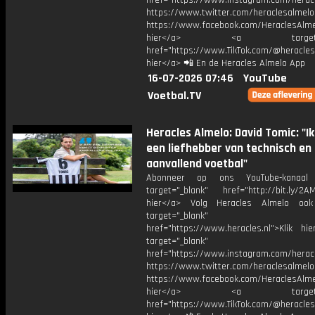
href="https://www.instagram.com/herac
https://www.twitter.com/heraclesalmelo
https://www.facebook.com/HeraclesAlmel
hier</a> <a target="_
href="https://www.TikTok.com/@heracles
hier</a> 📲 En de Heracles Almelo App
16-07-2026 07:46
YouTube
Voetbal.TV
Heracles Almelo: David Tomic: "I
een liefhebber van technisch en
aanvallend voetbal"
Abonneer op ons YouTube-kanaal
target="_blank" href="http://bit.ly/2AM
hier</a> Volg Heracles Almelo oo
target="_blank"
href="https://www.heracles.nl">Klik hi
target="_blank"
href="https://www.instagram.com/herac
https://www.twitter.com/heraclesalmelo
https://www.facebook.com/HeraclesAlmel
hier</a> <a target="_
href="https://www.TikTok.com/@heracles