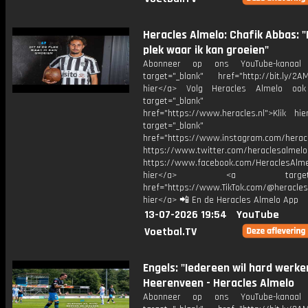
Heracles Almelo: Chafik Abbas: "D
plek waar ik kan groeien"
Abonneer op ons YouTube-kanaal
target="_blank" href="http://bit.ly/2AM
hier</a> Volg Heracles Almelo oo
target="_blank"
href="https://www.heracles.nl">Klik hi
target="_blank"
href="https://www.instagram.com/herac
https://www.twitter.com/heraclesalmelo
https://www.facebook.com/HeraclesAlmel
hier</a> <a target="_
href="https://www.TikTok.com/@heracles
hier</a> 📲 En de Heracles Almelo App
13-07-2026 19:54
YouTube
Voetbal.TV
Engels: "Iedereen wil hard werken
Heerenveen - Heracles Almelo
Abonneer op ons YouTube-kanaal