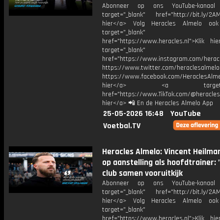
Abonneer op ons YouTube-kanaal
target="_blank" href="http://bit.ly/2AM
hier</a> Volg Heracles Almelo oo
target="_blank"
href="https://www.heracles.nl">Klik hi
target="_blank"
href="https://www.instagram.com/herac
https://www.twitter.com/heraclesalmelo
https://www.facebook.com/HeraclesAlmel
hier</a> <a target="_
href="https://www.TikTok.com/@heracles
hier</a> 📲 En de Heracles Almelo App
25-05-2026 16:48
YouTube
Voetbal.TV
Heracles Almelo: Vincent Heilma
op aanstelling als hoofdtrainer: 
club samen vooruitkijk
Abonneer op ons YouTube-kanaal
target="_blank" href="http://bit.ly/2AM
hier</a> Volg Heracles Almelo oo
target="_blank"
href="https://www.heracles.nl">Klik hi