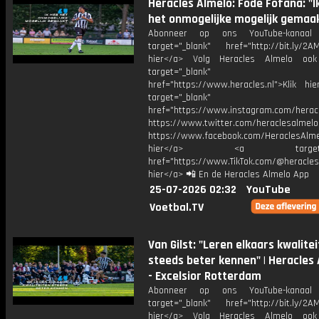
Heracles Almelo: Fodé Fofana: "I
het onmogelijke mogelijk gemaa
Abonneer op ons YouTube-kanaal
target="_blank" href="http://bit.ly/2AM
hier</a> Volg Heracles Almelo oo
target="_blank"
href="https://www.heracles.nl">Klik hi
target="_blank"
href="https://www.instagram.com/herac
https://www.twitter.com/heraclesalmelo
https://www.facebook.com/HeraclesAlmel
hier</a> <a target="_
href="https://www.TikTok.com/@heracles
hier</a> 📲 En de Heracles Almelo App
25-07-2026 02:32
YouTube
Voetbal.TV
Van Gilst: "Leren elkaars kwalite
steeds beter kennen" | Heracles
- Excelsior Rotterdam
Abonneer op ons YouTube-kanaal
target="_blank" href="http://bit.ly/2AM
hier</a> Volg Heracles Almelo oo