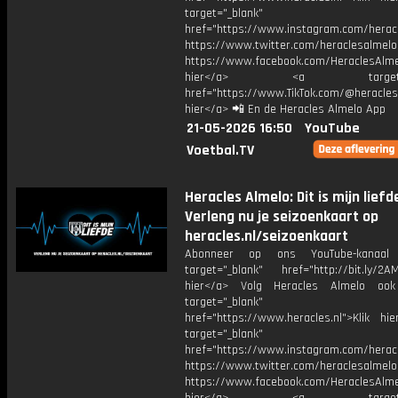
target="_blank"
href="https://www.instagram.com/herac
https://www.twitter.com/heraclesalmelo
https://www.facebook.com/HeraclesAlmel
hier</a> <a target="_
href="https://www.TikTok.com/@heracles
hier</a> 📲 En de Heracles Almelo App
21-05-2026 16:50
YouTube
Voetbal.TV
Heracles Almelo: Dit is mijn liefde
Verleng nu je seizoenkaart op
heracles.nl/seizoenkaart
Abonneer op ons YouTube-kanaal
target="_blank" href="http://bit.ly/2AM
hier</a> Volg Heracles Almelo oo
target="_blank"
href="https://www.heracles.nl">Klik hi
target="_blank"
href="https://www.instagram.com/herac
https://www.twitter.com/heraclesalmelo
https://www.facebook.com/HeraclesAlmel