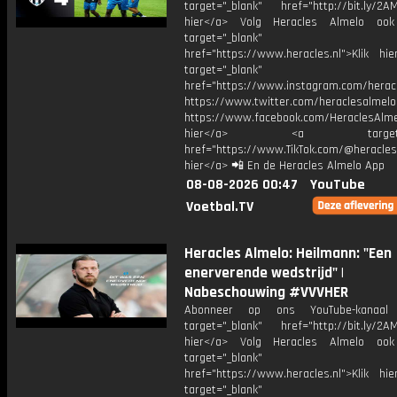
target="_blank" href="http://bit.ly/2AM
hier</a> Volg Heracles Almelo oo
target="_blank"
href="https://www.heracles.nl">Klik hi
target="_blank"
href="https://www.instagram.com/herac
https://www.twitter.com/heraclesalmelo
https://www.facebook.com/HeraclesAlmel
hier</a> <a target="_
href="https://www.TikTok.com/@heracles
hier</a> 📲 En de Heracles Almelo App
08-08-2026 00:47
YouTube
Voetbal.TV
Heracles Almelo: Heilmann: "Een
enerverende wedstrijd" |
Nabeschouwing #VVVHER
Abonneer op ons YouTube-kanaal
target="_blank" href="http://bit.ly/2AM
hier</a> Volg Heracles Almelo oo
target="_blank"
href="https://www.heracles.nl">Klik hi
target="_blank"