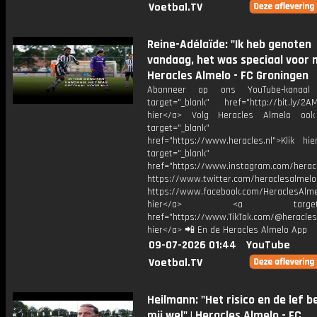
Voetbal.TV
Reine-Adélaïde: "Ik heb genoten
vandaag, het was speciaal voor mi
Heracles Almelo - FC Groningen
Abonneer op ons YouTube-kanaal
target="_blank" href="http://bit.ly/2AM
hier</a> Volg Heracles Almelo oo
target="_blank"
href="https://www.heracles.nl">Klik hi
target="_blank"
href="https://www.instagram.com/herac
https://www.twitter.com/heraclesalmelo
https://www.facebook.com/HeraclesAlmel
hier</a> <a target="_
href="https://www.TikTok.com/@heracles
hier</a> 📲 En de Heracles Almelo App
09-07-2026 01:44
YouTube
Voetbal.TV
Heilmann: "Het risico en de lef b
mij wel" | Heracles Almelo - FC