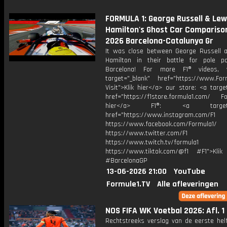
FORMULA 1: George Russell & Lew
Hamilton's Ghost Car Comparison
2026 Barcelona-Catalunya Gr
It was close between George Russell 
Hamilton in their battle for pole po
Barcelona! For more F1® videos, v
target="_blank" href="https://www.For
Visit">Klik hier</a> our store: <a targe
href="https://f1store.formula1.com/ Fol
hier</a> F1®: <a target="_
href="https://www.instagram.com/F1
https://www.facebook.com/Formula1/
https://www.twitter.com/F1
https://www.twitch.tv/formula1
https://www.tiktok.com/@f1 #F1">Klik
#BarcelonaGP
13-06-2026 21:00
YouTube
Formule1.TV
Alle afleveringen
NOS FIFA WK Voetbal 2026: Afl. 1
Rechtstreeks verslag van de eerste helf