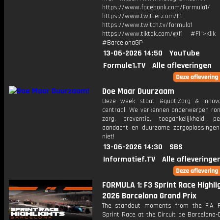
https://www.facebook.com/Formula1/
https://www.twitter.com/F1
https://www.twitch.tv/formula1
https://www.tiktok.com/@f1 #F1">Klik
#BarcelonaGP
13-06-2026 14:50
YouTube
Formule1.TV
Alle afleveringen
Doe Maar Duurzaam
Deze week staat &quot;Zorg & Innova
centraal. We verkennen onderwerpen rond
zorg, preventie, toegankelijkheid, per
aandacht en duurzame zorgoplossingen
niet!
13-06-2026 14:30
SBS
Informatief.TV
Alle afleveringe
FORMULA 1: F3 Sprint Race Highlig
2026 Barcelona Grand Prix
The standout moments from the FIA 
Sprint Race at the Circuit de Barcelona-