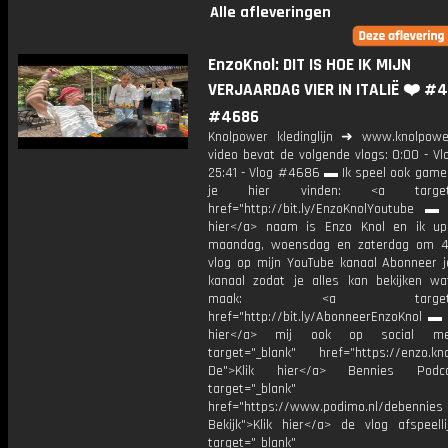
Alle afleveringen
EnzoKnol: DIT IS HOE IK MIJN
VERJAARDAG VIER IN ITALIË ❤️ #
#4686
Knolpower kledinglijn ➜ www.knolpowe
video bevat de volgende vlogs: 0:00 - V
25:41 - Vlog #4686 ▬ Ik speel ook games
je hier vinden: <a target="
href="http://bit.ly/EnzoKnolYoutube ▬ M
hier</a> naam is Enzo Knol en ik up
maandag, woensdag en zaterdag om 4
vlog op mijn YouTube kanaal Abonneer j
kanaal zodat je alles kan bekijken w
maak: <a target="_b
href="http://bit.ly/AbonneerEnzoKnol ▬ 
hier</a> mij ook op social me
target="_blank" href="https://enzo.kno
De">Klik hier</a> Bennies Podc
target="_blank"
href="https://www.podimo.nl/debennies
Bekijk">Klik hier</a> de vlog afspeelli
target="_blank"