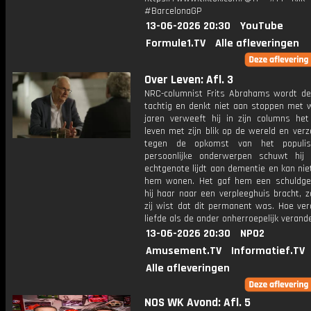
#BarcelonaGP
13-06-2026 20:30
YouTube
Formule1.TV
Alle afleveringen
Over Leven: Afl. 3
NRC-columnist Frits Abrahams wordt d
tachtig en denkt niet aan stoppen met w
jaren verweeft hij in zijn columns het 
leven met zijn blik op de wereld en verze
tegen de opkomst van het populi
persoonlijke onderwerpen schuwt hij n
echtgenote lijdt aan dementie en kan nie
hem wonen. Het gaf hem een schuldge
hij haar naar een verpleeghuis bracht, 
zij wist dat dit permanent was. Hoe ver
liefde als de ander onherroepelijk verand
13-06-2026 20:30
NPO2
Amusement.TV
Informatief.TV
Alle afleveringen
NOS WK Avond: Afl. 5