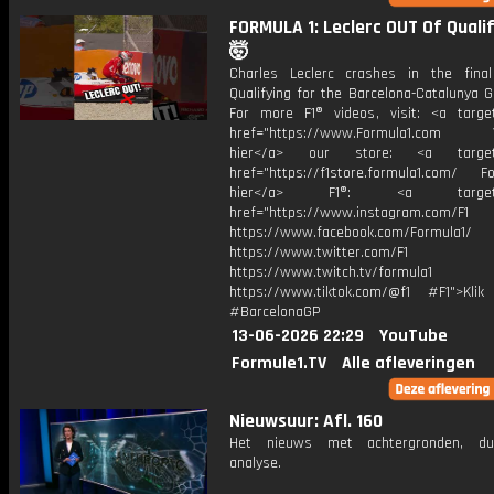
FORMULA 1: Leclerc OUT Of Qualif
🤯
Charles Leclerc crashes in the fina
Qualifying for the Barcelona-Catalunya G
For more F1® videos, visit: <a target
href="https://www.Formula1.com Vis
hier</a> our store: <a target=
href="https://f1store.formula1.com/ Fol
hier</a> F1®: <a target="_
href="https://www.instagram.com/F1
https://www.facebook.com/Formula1/
https://www.twitter.com/F1
https://www.twitch.tv/formula1
https://www.tiktok.com/@f1 #F1">Klik
#BarcelonaGP
13-06-2026 22:29
YouTube
Formule1.TV
Alle afleveringen
Nieuwsuur: Afl. 160
Het nieuws met achtergronden, du
analyse.