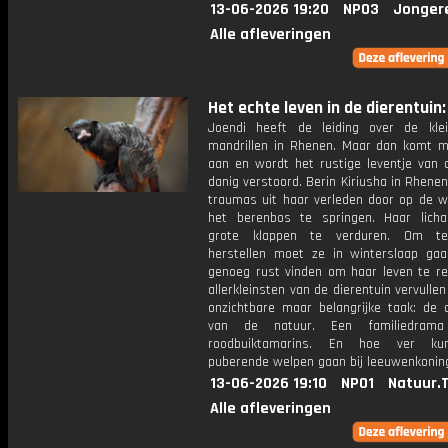
13-06-2026 19:20
NPO3
Jonger
Alle afleveringen
Het echte leven in de dierentuin: 
Joendi heeft de leiding over de kle
mandrillen in Rhenen. Maar dan komt m
aan en wordt het rustige leventje van
danig verstoord. Berin Kiriusha in Rhene
traumas uit haar verleden door op de wa
het berenbos te springen. Haar licha
grote klappen te verduren. Om t
herstellen moet ze in winterslaap gaa
genoeg rust vinden om haar leven te r
allerkleinsten van de dierentuin vervullen
onzichtbare maar belangrijke taak: de 
van de natuur. Een familiedram
roodbuiktamarins. En hoe ver k
puberende welpen gaan bij leeuwenkoni
13-06-2026 19:10
NPO1
Natuur.
Alle afleveringen