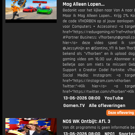
Mag Alleen Lopen...
Bedankt voor het kijken naar Van A naar 
Maar Ik Mag Alleen Lopen... Krijg 2% Ko
de code VTHORBEN op al jouw aankopen 
voor Computers + Accesoires! <a target
href="https://reduxgaming.nl/?ref=vthor
#Partner Business: vThorbenyt@gmail.com
hier</a> deze video speel ik s
@JessyKnijn en @Santino_YT! Ik ben Thor
bekend als "vThorben" en ik upload dage
gaming video om 16:30 uur. Abonneer e
belletje aan om niets te missen! Geb
Support a Creator Code! Fortnite: vTho
Social Media: Instagram: <a target
href="https://instagram.com/vthorben
Twitter:">Klik hier</a> <a target=
href="https://twitter.com/vThorben">Klik
13-06-2026 08:00
YouTube
Gamen.TV
Alle afleveringen
NOS WK Ontbijt: Afl. 3
Van dit programma is geen informatie be
13-06-2026 08:00
NPO1
Sporte