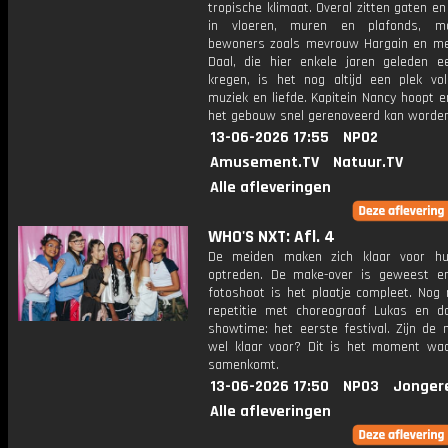
tropische klimaat. Overal zitten gaten e
in vloeren, muren en plafonds, m
bewoners zoals mevrouw Hargain en m
Daal, die hier enkele jaren geleden ee
kregen, is het nog altijd een plek vo
muziek en liefde. Kapitein Nancy hoopt e
het gebouw snel gerenoveerd kan worden
13-06-2026 17:55
NPO2
Amusement.TV
Natuur.TV
Alle afleveringen
WHO'S NXT: Afl. 4
De meiden maken zich klaar voor hu
optreden. De make-over is geweest 
fotoshoot is het plaatje compleet. Nog
repetitie met choreograaf Lukas en d
showtime: het eerste festival. Zijn de 
wel klaar voor? Dit is het moment waa
samenkomt.
13-06-2026 17:50
NPO3
Jonger
Alle afleveringen