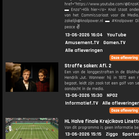
href="https://www.youtube.com/@EnzoKn
▬ Enzo">Klik hier</a> Knol staat onder
van het Commissariaat voor de Media.
zakelijk@knolpower.nl ▬ #Knolpower Di
peace ✌
13-06-2026 16:04
YouTube
Amusement.TV
Gamen.TV
Alle afleveringen
Straffe saken: Afl. 2
Een van de langgestraften in de Blokhui
Hendrik Jut. Wanneer hij in 1872 een 
begaat, leidt zijn zaak tot een golf van s
aandacht in de media.
13-06-2026 15:30
NPO2
Informatief.TV
Alle afleveringe
HL Halve finale Krejcikova Linett
Van dit programma is geen informatie be
13-06-2026 15:15
Ziggo
Sporte