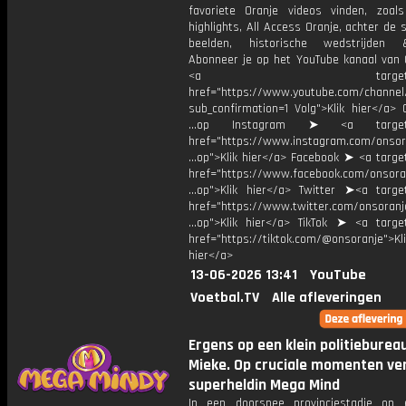
favoriete Oranje videos vinden, zoals
highlights, All Access Oranje, achter de
beelden, historische wedstrijden
Abonneer je op het YouTube kanaal van 
<a target="_bl
href="https://www.youtube.com/chann
sub_confirmation=1 Volg">Klik hier</a> 
...op Instagram ➤ <a target="
href="https://www.instagram.com/onsor
...op">Klik hier</a> Facebook ➤ <a targe
href="https://www.facebook.com/onsora
...op">Klik hier</a> Twitter ➤<a target
href="https://www.twitter.com/onsoranj
...op">Klik hier</a> TikTok ➤ <a target
href="https://tiktok.com/@onsoranje">Kli
hier</a>
13-06-2026 13:41
YouTube
Voetbal.TV
Alle afleveringen
Ergens op een klein politieburea
Mieke. Op cruciale momenten ver
superheldin Mega Mind
In een doorsnee provinciestadje op 