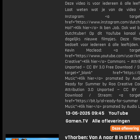
Deze video is voor iedereen & alle leef
Laat weten wat je van de video v
Instagram: <a target="_
href="https://www.instagram.com/dutch
Hoi!">Klik hier</a> Ik ben Job. Ook wel 
Dutchtuber! Op dit YouTube kanaal 
dagelijks nieuwe filmpjes. Deze film
bedoelt voor iedereen & alle leeftijden
Kevin Macleod: <a target="
href="https://www.youtube.com/user/k
Creative">Klik hier</a> Commons — Attri
Unported — CC BY 3.0 Free Download / S
target="_blank" href="https://bit.
Music">Klik hier</a> promoted by Audi
Ready for Summer by Roa Creative C
Attribution 3.0 Unported — CC BY 
Download / Stream: <a target="
href="https://bit.ly/al-ready-for-summer
Music">Klik hier</a> promoted by Audio L
13-06-2026 09:45
YouTube
Gamen.TV
Alle afleveringen
vThorben: Van A naar B in GTA 5 