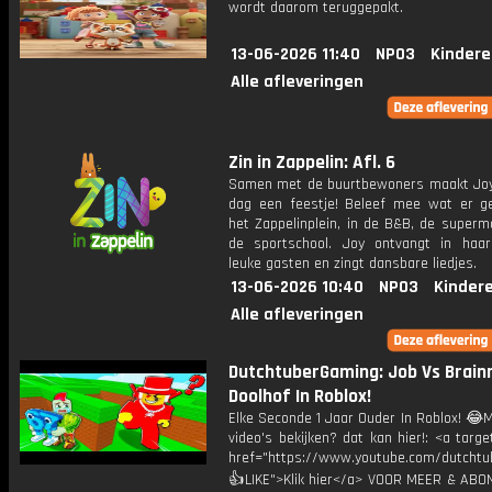
wordt daarom teruggepakt.
13-06-2026 11:40
NPO3
Kindere
Alle afleveringen
Zin in Zappelin: Afl. 6
Samen met de buurtbewoners maakt Joy
dag een feestje! Beleef mee wat er g
het Zappelinplein, in de B&B, de superm
de sportschool. Joy ontvangt in haar
leuke gasten en zingt dansbare liedjes.
13-06-2026 10:40
NPO3
Kinder
Alle afleveringen
DutchtuberGaming: Job Vs Brain
Doolhof In Roblox!
Elke Seconde 1 Jaar Ouder In Roblox! 😂
video's bekijken? dat kan hier!: <a targe
href="https://www.youtube.com/dutcht
👍LIKE">Klik hier</a> VOOR MEER & ABO