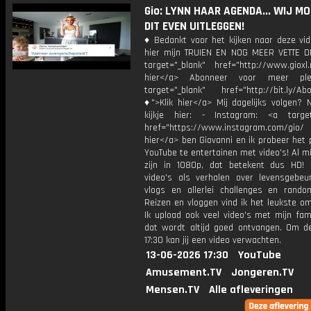
Gio: LYNN HAAR AGENDA... WIJ M
DIT EVEN UITLEGGEN!
♦ Bedankt voor het kijken naar deze vid
hier mijn TRUIEN EN NOG MEER VETTE D
target="_blank" href="http://www.gioxl.
hier</a> Abonneer voor meer ple
target="_blank" href="http://bit.ly/Ab
♦">Klik hier</a> Mij dagelijks volgen?
kijkje hier: - Instagram: <a target
href="https://www.instagram.com/gio/
hier</a> ben Giovanni en ik probeer het 
YouTube te entertainen met video's! Al mi
zijn in 1080p, dat betekent dus HD! 
video's als verhalen over levensgebeur
vlogs en allerlei challenges en rando
Reizen en vloggen vind ik het leukste o
Ik upload ook veel video's met mijn fam
dat wordt altijd goed ontvangen. Om 
17:30 kan jij een video verwachten.
13-06-2026 17:30
YouTube
Amusement.TV
Jongeren.TV
Mensen.TV
Alle afleveringen