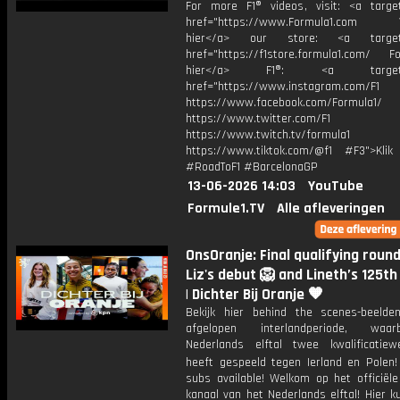
For more F1® videos, visit: <a target
href="https://www.Formula1.com Vis
hier</a> our store: <a target=
href="https://f1store.formula1.com/ Fol
hier</a> F1®: <a target="_
href="https://www.instagram.com/F1
https://www.facebook.com/Formula1/
https://www.twitter.com/F1
https://www.twitch.tv/formula1
https://www.tiktok.com/@f1 #F3">Klik
#RoadToF1 #BarcelonaGP
13-06-2026 14:03
YouTube
Formule1.TV
Alle afleveringen
OnsOranje: Final qualifying round
Liz's debut 🦁 and Lineth’s 125th
| Dichter Bij Oranje 🧡
Bekijk hier behind the scenes-beeld
afgelopen interlandperiode, waa
Nederlands elftal twee kwalificatiewe
heeft gespeeld tegen Ierland en Polen! 
subs available! Welkom op het officiële
kanaal van het Nederlands elftal! Hier ku