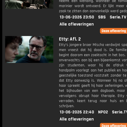
neemt een wending, wanneer de famil
marinier wordt ontvoerd. Er lijkt meer 
zaak te zitten dan aanvankelijk werd geda
13-06-2026 23:50
SBS
Serie.TV
Alle afleveringen
Etty: Afl. 2
Etty's jongere broer Mischa verdwijnt sp
men vreest dat hij dood is. De familie
begint daarom een zoektocht in het bos.
onverwachts aan bij een bijeenkomst van
zijn studenten, waar hij de afdruk
handpalm voorlegt aan het publiek en ha
geestelijke toestand vaststelt zonder t
dat Etty aanwezig is. Wanneer hij na a
haar spreekt geeft hij haar oefeningen,
het bijhouden van een dagboek, maar 
vervolgens abrupt haar therapie. Etty v
verraden, keert terug naar huis en 
schrijven.
13-06-2026 22:40
NPO2
Serie.T
Alle afleveringen