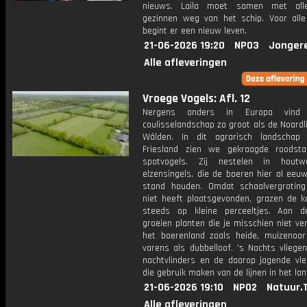
nieuws. Laila moet samen met all
gezinnen weg van het schip. Voor alle
begint er een nieuw leven.
21-06-2026 19:20
NPO3
Jonger
Alle afleveringen
Vroege Vogels: Afl. 12
Nergens anders in Europa vind
coulisselandschap zo groot als de Noardl
Wâlden. In dit agrarisch landschap
Friesland zien we gekraagde roodst
spotvogels. Zij nestelen in houtw
elzensingels, die de boeren hier al eeu
stand houden. Omdat schaalvergroting
niet heeft plaatsgevonden, grazen de k
steeds op kleine perceeltjes. Aan 
groeien planten die je misschien niet v
het boerenland zoals heide, muizenoor
varens als dubbelloof. 's Nachts vliege
nachtvlinders en de daarop jagende vle
die gebruik maken van de lijnen in het la
21-06-2026 19:10
NPO2
Natuur.
Alle afleveringen