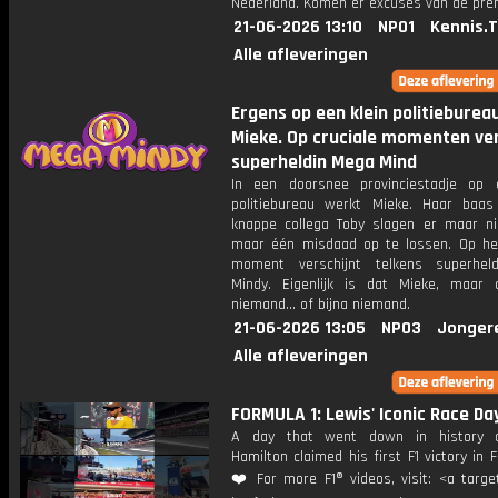
Nederland. Komen er excuses van de pre
21-06-2026 13:10
NPO1
Kennis.
Alle afleveringen
Ergens op een klein politieburea
Mieke. Op cruciale momenten ver
superheldin Mega Mind
In een doorsnee provinciestadje op 
politiebureau werkt Mieke. Haar baa
knappe collega Toby slagen er maar ni
maar één misdaad op te lossen. Op het
moment verschijnt telkens superhel
Mindy. Eigenlijk is dat Mieke, maar
niemand... of bijna niemand.
21-06-2026 13:05
NPO3
Jonger
Alle afleveringen
FORMULA 1: Lewis' Iconic Race Da
A day that went down in history 
Hamilton claimed his first F1 victory in F
❤️ For more F1® videos, visit: <a targe