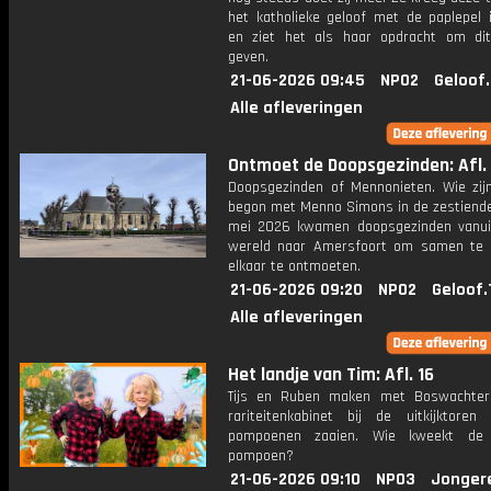
het katholieke geloof met de paplepel 
en ziet het als haar opdracht om di
geven.
21-06-2026 09:45
NPO2
Geloof
Alle afleveringen
Ontmoet de Doopsgezinden: Afl. 
Doopsgezinden of Mennonieten. Wie zij
begon met Menno Simons in de zestiende
mei 2026 kwamen doopsgezinden vanui
wereld naar Amersfoort om samen te 
elkaar te ontmoeten.
21-06-2026 09:20
NPO2
Geloof.
Alle afleveringen
Het landje van Tim: Afl. 16
Tijs en Ruben maken met Boswachter
rariteitenkabinet bij de uitkijktore
pompoenen zaaien. Wie kweekt de 
pompoen?
21-06-2026 09:10
NPO3
Jonger