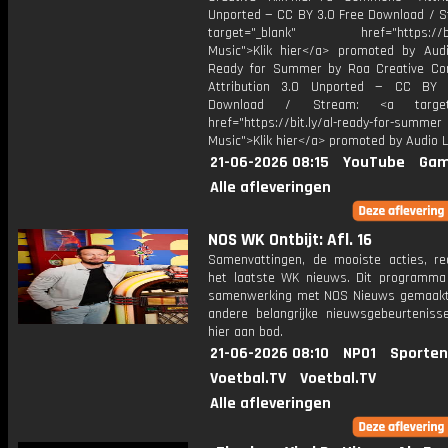
Unported — CC BY 3.0 Free Download / S
target="_blank" href="https://bit.
Music">Klik hier</a> promoted by Audi
Ready for Summer by Roa Creative C
Attribution 3.0 Unported — CC BY 
Download / Stream: <a target="
href="https://bit.ly/al-ready-for-summer
Music">Klik hier</a> promoted by Audio L
21-06-2026 08:15
YouTube
Gam
Alle afleveringen
NOS WK Ontbijt: Afl. 16
Samenvattingen, de mooiste acties, re
het laatste WK nieuws. Dit programma
samenwerking met NOS Nieuws gemaakt
andere belangrijke nieuwsgebeurtenis
hier aan bod.
21-06-2026 08:10
NPO1
Sporten
Voetbal.TV
Voetbal.TV
Alle afleveringen