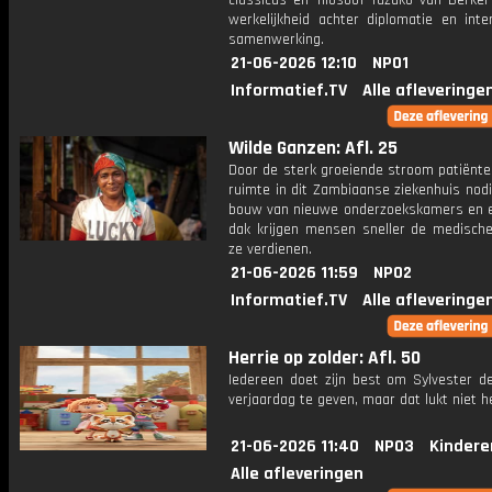
classicus en filosoof Tazuko van Berkel
werkelijkheid achter diplomatie en inte
samenwerking.
21-06-2026 12:10
NPO1
Informatief.TV
Alle afleveringe
Wilde Ganzen: Afl. 25
Door de sterk groeiende stroom patiënte
ruimte in dit Zambiaanse ziekenhuis nod
bouw van nieuwe onderzoekskamers en 
dak krijgen mensen sneller de medische
ze verdienen.
21-06-2026 11:59
NPO2
Informatief.TV
Alle afleveringe
Herrie op zolder: Afl. 50
Iedereen doet zijn best om Sylvester d
verjaardag te geven, maar dat lukt niet h
21-06-2026 11:40
NPO3
Kindere
Alle afleveringen