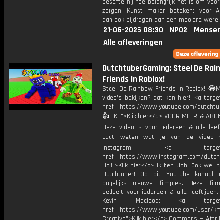
besefte hij hoe belangrijk het is om voor
zorgen. Kunst maken betekent voor A
dan ook bijdragen aan een mooiere werel
21-06-2026 08:30
NPO2
Mensen
Alle afleveringen
DutchtuberGaming: Steel De Rai
Friends In Roblox!
Steel De Rainbow Friends In Roblox! 😂M
video's bekijken? dat kan hier!: <a targe
href="https://www.youtube.com/dutcht
👍LIKE">Klik hier</a> VOOR MEER & ABO
Deze video is voor iedereen & alle leef
Laat weten wat je van de video v
Instagram: <a target="_
href="https://www.instagram.com/dutch
Hoi!">Klik hier</a> Ik ben Job. Ook wel 
Dutchtuber! Op dit YouTube kanaal 
dagelijks nieuwe filmpjes. Deze film
bedoelt voor iedereen & alle leeftijden
Kevin Macleod: <a target="
href="https://www.youtube.com/user/k
Creative">Klik hier</a> Commons — Attri