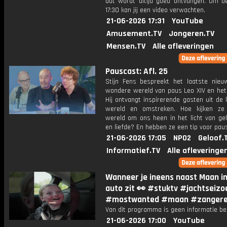
dat wordt altijd goed ontvangen. Om 
17:30 kan jij een video verwachten.
21-06-2026 17:31
YouTube
Amusement.TV
Jongeren.TV
Mensen.TV
Alle afleveringen
Pauscast: Afl. 25
Stijn Fens bespreekt het laatste nieu
wondere wereld van paus Leo XIV en het 
Hij ontvangt inspirerende gasten uit de 
wereld en omstreken. Hoe kijken ze
wereld om ons heen in het licht van gel
en liefde? En hebben ze een tip voor pau
21-06-2026 17:05
NPO2
Geloof.
Informatief.TV
Alle afleveringe
Wanneer je ineens naast Maan in
auto zit 👀 #stuktv #jachtseizo
#mostwanted #maan #zanger
Van dit programma is geen informatie be
21-06-2026 17:00
YouTube