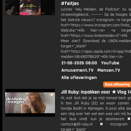
#feitjes
Luister 'Hey Meiden, de Podcast' nu o
streamingdienst. ---------- Op de hoogte b
het laatste nieuws? Instagram: <a targe
href="https://www.instagram.com/linda
Website:">Klik hier</a> <a target=
href="https://www.lindameiden.nl">Klik
Meer zien? Download de LINDA.meide
target="_blank"
href="https://apps.apple.com/nl/app/lind
meiden/id6480178639">Klik hier</a>
21-06-2026 08:00
YouTube
Amusement.TV
Mensen.TV
Alle afleveringen
Jill Ruby: Inpakken voor ★ Vlog 
Hi, wat leuk dat je op mijn kanaal bent ga
Ik ben Jill Ruby (32) en woon samen
hondje Bodhi in Nijmegen. Ik post elke d
een vlog over het wel een wee van mij lev
het leuk vindt kun je abonneren! ✖
contact@jill-ruby.nl ✖ Instagr
target="_blank"