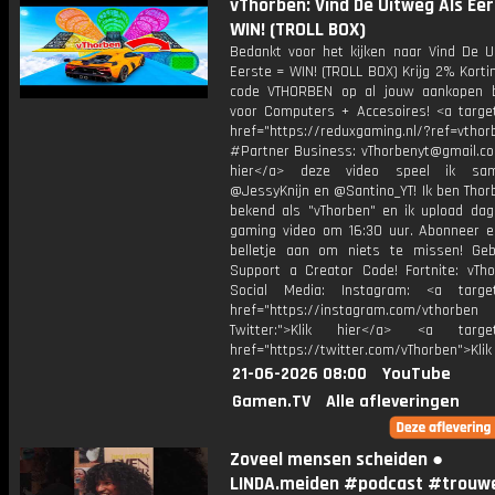
vThorben: Vind De Uitweg Als Eer
WIN! (TROLL BOX)
Bedankt voor het kijken naar Vind De U
Eerste = WIN! (TROLL BOX) Krijg 2% Kort
code VTHORBEN op al jouw aankopen 
voor Computers + Accesoires! <a target
href="https://reduxgaming.nl/?ref=vthor
#Partner Business: vThorbenyt@gmail.com
hier</a> deze video speel ik s
@JessyKnijn en @Santino_YT! Ik ben Thor
bekend als "vThorben" en ik upload dage
gaming video om 16:30 uur. Abonneer e
belletje aan om niets te missen! Geb
Support a Creator Code! Fortnite: vTho
Social Media: Instagram: <a target
href="https://instagram.com/vthorben
Twitter:">Klik hier</a> <a target=
href="https://twitter.com/vThorben">Klik
21-06-2026 08:00
YouTube
Gamen.TV
Alle afleveringen
Zoveel mensen scheiden ●
LINDA.meiden #podcast #trouw