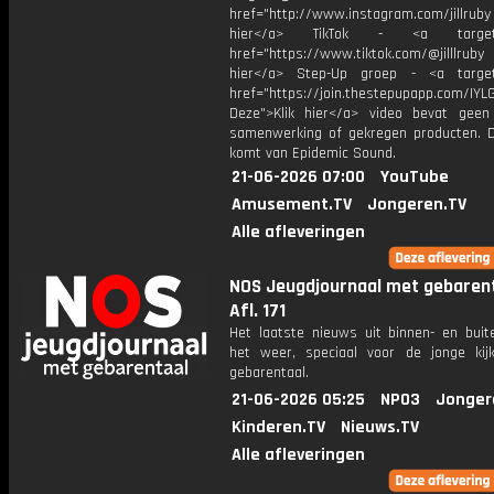
href="http://www.instagram.com/jillrub
hier</a> TikTok - <a target="
href="https://www.tiktok.com/@jilllrub
hier</a> Step-Up groep - <a target
href="https://join.thestepupapp.com/IYL
Deze">Klik hier</a> video bevat geen
samenwerking of gekregen producten. 
komt van Epidemic Sound.
21-06-2026 07:00
YouTube
Amusement.TV
Jongeren.TV
Alle afleveringen
NOS Jeugdjournaal met gebarent
Afl. 171
Het laatste nieuws uit binnen- en buit
het weer, speciaal voor de jonge kij
gebarentaal.
21-06-2026 05:25
NPO3
Jonger
Kinderen.TV
Nieuws.TV
Alle afleveringen