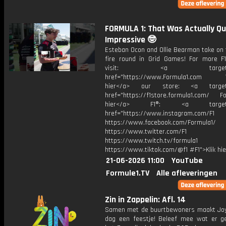
FORMULA 1: That Was Actually Qu
Impressive 🤓
Esteban Ocon and Ollie Bearman take on 
fire round in Grid Games! For more F1
visit: <a target="_b
href="https://www.Formula1.com Vis
hier</a> our store: <a target=
href="https://f1store.formula1.com/ Fol
hier</a> F1®: <a target="_
href="https://www.instagram.com/F1
https://www.facebook.com/Formula1/
https://www.twitter.com/F1
https://www.twitch.tv/formula1
https://www.tiktok.com/@f1 #F1">Klik hi
21-06-2026 11:00
YouTube
Formule1.TV
Alle afleveringen
Zin in Zappelin: Afl. 14
Samen met de buurtbewoners maakt Joy
dag een feestje! Beleef mee wat er g