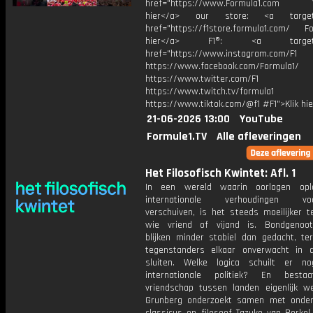
href="https://www.Formula1.com Vis
hier</a> our store: <a target=
href="https://f1store.formula1.com/ Fol
hier</a> F1®: <a target="_
href="https://www.instagram.com/F1
https://www.facebook.com/Formula1/
https://www.twitter.com/F1
https://www.twitch.tv/formula1
https://www.tiktok.com/@f1 #F1">Klik hi
21-06-2026 13:00
YouTube
Formule1.TV
Alle afleveringen
Het Filosofisch Kwintet: Afl. 1
In een wereld waarin oorlogen opl
internationale verhoudingen voo
verschuiven, is het steeds moeilijker t
wie vriend of vijand is. Bondgenoo
blijken minder stabiel dan gedacht, ter
tegenstanders elkaar onverwacht in
sluiten. Welke logica schuilt er n
internationale politiek? En besta
vriendschap tussen landen eigenlijk w
Grunberg onderzoekt samen met onde