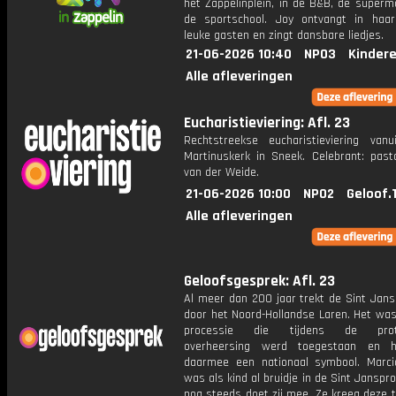
het Zappelinplein, in de B&B, de superm
de sportschool. Joy ontvangt in haar
leuke gasten en zingt dansbare liedjes.
21-06-2026 10:40
NPO3
Kinder
Alle afleveringen
Eucharistieviering: Afl. 23
Rechtstreekse eucharistieviering van
Martinuskerk in Sneek. Celebrant: past
van der Weide.
21-06-2026 10:00
NPO2
Geloof.
Alle afleveringen
Geloofsgesprek: Afl. 23
Al meer dan 200 jaar trekt de Sint Jans
door het Noord-Hollandse Laren. Het was
processie die tijdens de prote
overheersing werd toegestaan en 
daarmee een nationaal symbool. Marc
was als kind al bruidje in de Sint Janspr
nog steeds doet zij mee. Ze kreeg deze t