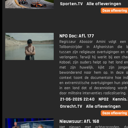
Sporten.TV
Alle afleveringen
NPO Doc: Afl. 177
Regisseur Aboozar Amini volgt een 
Talibanstrijder in Afghanistan die b
tussen zijn religieuze overtuigingen en 
verlangens. Terwijl hij werkt bij een che
Kaboel, zijn ouders helpt op het land e
met zijn huwelijk, kijkt zijn jong
bewonderend naar hem op. In deze a
context toont de documentaire hoe indo
en extremistische overtuigingen hun ple
in een land dat al decennialang word
door militaire interventies radicalisering.
21-06-2026 22:40
NPO2
Kennis.
Onrecht.TV
Alle afleveringen
Nieuwsuur: Afl. 168
Het nieuws met achtergronden, du