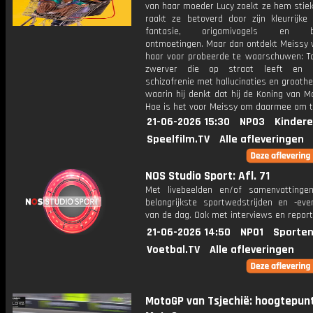
van haar moeder Lucy zoekt ze hem stie
raakt ze betoverd door zijn kleurrijke 
fantasie, origamivogels en bij
ontmoetingen. Maar dan ontdekt Meissy 
haar voor probeerde te waarschuwen: T
zwerver die op straat leeft en l
schizofrenie met hallucinaties en groot
waarin hij denkt dat hij de Koning van Mo
Hoe is het voor Meissy om daarmee om 
21-06-2026 15:30
NPO3
Kindere
Speelfilm.TV
Alle afleveringen
NOS Studio Sport: Afl. 71
Met livebeelden en/of samenvatting
belangrijkste sportwedstrijden en -ev
van de dag. Ook met interviews en repor
21-06-2026 14:50
NPO1
Sporten
Voetbal.TV
Alle afleveringen
MotoGP van Tsjechië: hoogtepun