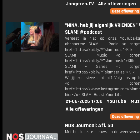
Jongeren.TV
Alle afleveringen
"NINA, heb jij eigenlijk VRIENDEN" 
SLAM! #podcast
Vergeet je niet op onze YouTube-ka
abonneren: SLAM! – Radio <a target
href="https://bit.ly/YTslamradio">Klik
SLAM! – Music <a target="_
href="https://bit.ly/YTslammusic">Klik
SLAM! – Series <a target="
href="https://bit.ly/YTslamseries">Klik
Wil jij exclusieve content? Volg ons op 
<a target="_bl
href="https://www.instagram.com/slamoff
hier</a> SLAM! Boost Your Life
21-06-2026 17:00
YouTube
Muz
Alle afleveringen
NOS Journaal: Afl. 50
Met het laatste nieuws en de weersverw