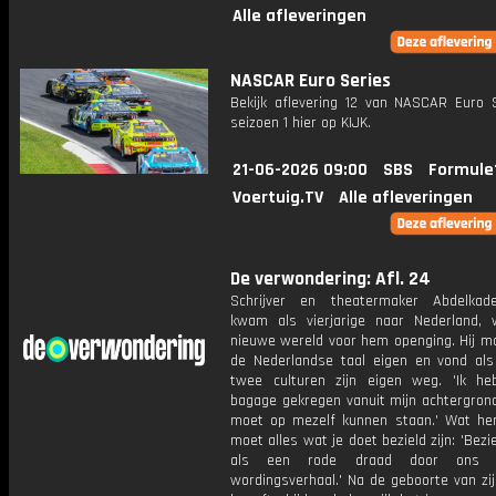
Alle afleveringen
NASCAR Euro Series
Bekijk aflevering 12 van NASCAR Euro S
seizoen 1 hier op KIJK.
21-06-2026 09:00
SBS
Formule
Voertuig.TV
Alle afleveringen
De verwondering: Afl. 24
Schrijver en theatermaker Abdelkad
kwam als vierjarige naar Nederland,
nieuwe wereld voor hem openging. Hij ma
de Nederlandse taal eigen en vond als
twee culturen zijn eigen weg. 'Ik h
bagage gekregen vanuit mijn achtergrond
moet op mezelf kunnen staan.' Wat he
moet alles wat je doet bezield zijn: 'Bezie
als een rode draad door ons me
wordingsverhaal.' Na de geboorte van zi