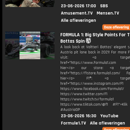
23-06-2026 17:00
SBS
Amusement.TV
Mensen.TV
Alle afleveringen
FORMULA 1: Big Style Points For T
Bottas Spin 🤯
A look back at Valtteri Bottas' elegant s
Austria pit lane back in 2021! For more F
visit: <a target="_b
href="https://www.Formula1.com Vis
hier</a> our store: <a target=
href="https://f1store.formula1.com/ Fol
hier</a> F1®: <a target="_
href="https://www.instagram.com/F1
https://www.facebook.com/Formula1/
https://www.twitter.com/F1
https://www.twitch.tv/formula1
https://www.tiktok.com/@f1 #F1">Klik
#AustriaGP
23-06-2026 16:30
YouTube
Formule1.TV
Alle afleveringen