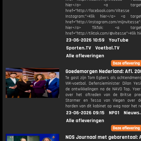
hier</a> <a target="_
href="http://facebook.com/Vitesse
Instagram:">Klik hier</a> <a target
href="http://instagram.com/mijnvitesse">
hier</a> TikTok: <a target="
href="http://tiktok.com/@vitesse">Klik h
23-06-2026 10:59
YouTube
Sporten.TV
Voetbal.TV
Alle afleveringen
Goedemorgen Nederland: Afl. 20
Te gast zijn Tom Egbers als ochtendmens
WK-voetbal, Defensieminister Dilan Yesi
de ontwikkelingen na de NAVO Top, Yoeri
over het aftreden van de Britse pre
Starmer en Tessa van Viegen over d
horden van dit kabinet op weg naar het r
23-06-2026 09:15
NPO1
Nieuws
Alle afleveringen
NOS Journaal met gebarentaal: A