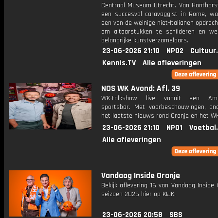
Centraal Museum Utrecht. Van Honthorst
een succesvol caravaggist in Rome, waa
een van de weinige niet-Italianen opdrac
om altaarstukken te schilderen en we
belangrijke kunstverzamelaars.
23-06-2026 21:10
NPO2
Cultuur
Kennis.TV
Alle afleveringen
NOS WK Avond: Afl. 39
WK-talkshow live vanuit een Ame
sportsbar. Met voorbeschouwingen, an
het laatste nieuws rond Oranje en het WK
23-06-2026 21:10
NPO1
Voetbal
Alle afleveringen
Vandaag Inside Oranje
Bekijk aflevering 16 van Vandaag Inside 
seizoen 2026 hier op KIJK.
23-06-2026 20:58
SBS