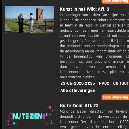
Kunst in het Wild: Afl. 5
In Groningen ontdekken Cathelijne en J
kunst in de openbare ruimte zichtbaar 
er leeft in de regio. In Delfzijl spreken
makers van een enorme muurschilder
zijkant van een flat, die het straatbeeld
gezicht geeft. Ook staan ze stil bij ee
dat herinnert aan de aardbevingen als g
de gaswinning en de impact daarvan op 
In de binnenstad van Groningen st
bovendien op een opvallend urinoir, 
door twee wereldberoemde Nede
kunstenaars. Over trots, pijn en 
onverwachte plekken.
23-06-2026 21:25
NPO2
Cultuur
Alle afleveringen
Nu te Zien!: Afl. 23
Marc de Beyer, directeur van Teyler
dompelt zich onder in de wereld van de 
kunstenaar Gerard van Honthorst (1592
een grote overzichtstentoonstellin