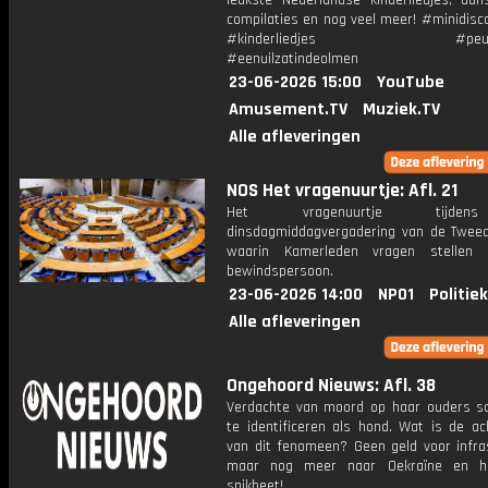
leukste Nederlandse kinderliedjes, dans
compilaties en nog veel meer! #minidisc
#kinderliedjes #peuterl
#eenuilzatindeolmen
23-06-2026 15:00
YouTube
Amusement.TV
Muziek.TV
Alle afleveringen
NOS Het vragenuurtje: Afl. 21
Het vragenuurtje tijd
dinsdagmiddagvergadering van de Twee
waarin Kamerleden vragen stellen
bewindspersoon.
23-06-2026 14:00
NPO1
Politie
Alle afleveringen
Ongehoord Nieuws: Afl. 38
Verdachte van moord op haar ouders sch
te identificeren als hond. Wat is de ac
van dit fenomeen? Geen geld voor infras
maar nog meer naar Oekraïne en h
snikheet!