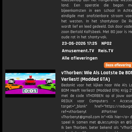
voedselhulp aan het hongerende weste
land. Een operatie die begon m
bijeenkomsten in een school in Acht
eindigde met onafzienbare stroom voe
het westen. In het shantykoor De Ra
wordt lief en leed gedeeld. Ook door vad
zoon Bertold Kalfsbeek. Met 80 jaar is H
oude rot in het shanty-vak.
23-06-2026 17:25
NPO2
Amusement.TV
Reis.TV
Alle afleveringen
vThorben: Wie Als Laatste De B
Verliest! (Modded GTA)
Bedankt voor het kijken naar Wie Als L
BOM Heeft Verliest! (Modded GTA) Krijg 
met de code VTHORBEN op al jouw aan
REDUX voor Computers + Accesoi
target="_blank" href="https://reduxga
ref=vthorbenyt #Partner Bu
vThorbenyt@gmail.com In">Klik hier</a> 
speel ik samen met @JessyKnijn en @Sa
Ik ben Thorben, beter bekend als "vThor