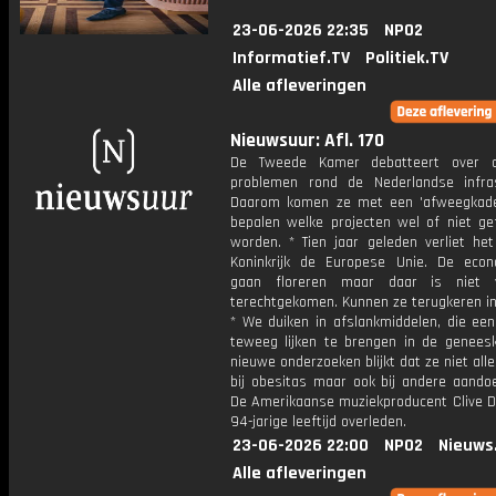
23-06-2026 22:35
NPO2
Informatief.TV
Politiek.TV
Alle afleveringen
Nieuwsuur: Afl. 170
De Tweede Kamer debatteert over o
problemen rond de Nederlandse infras
Daarom komen ze met een 'afweegkad
bepalen welke projecten wel of niet gef
worden. * Tien jaar geleden verliet het
Koninkrijk de Europese Unie. De eco
gaan floreren maar daar is niet 
terechtgekomen. Kunnen ze terugkeren in
* We duiken in afslankmiddelen, die een
teweeg lijken te brengen in de geneesk
nieuwe onderzoeken blijkt dat ze niet all
bij obesitas maar ook bij andere aandoe
De Amerikaanse muziekproducent Clive Da
94-jarige leeftijd overleden.
23-06-2026 22:00
NPO2
Nieuws
Alle afleveringen