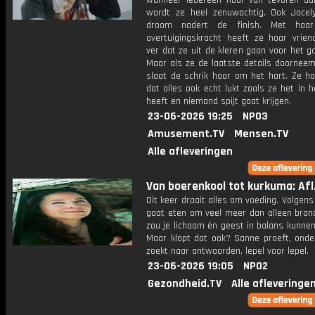
wanneer iedereen haar van tevoren aa
wordt ze heel zenuwachtig. Ook Jocel
droom nadert de finish. Met haa
overtuigingskracht heeft ze haar vrien
ver dat ze uit de kleren gaan voor het g
Maar als ze de laatste details doorneem
slaat de schrik haar om het hart. Ze h
dat alles ook echt lukt zoals ze het in 
heeft en niemand spijt gaat krijgen.
23-06-2026 19:25
NPO3
Amusement.TV
Mensen.TV
Alle afleveringen
Van boerenkool tot kurkuma: Afl.
Dit keer draait alles om voeding. Volgen
gaat eten om veel meer dan alleen brand
zou je lichaam én geest in balans kunne
Maar klopt dat ook? Sanne proeft, onde
zoekt naar antwoorden, lepel voor lepel.
23-06-2026 19:05
NPO2
Gezondheid.TV
Alle afleveringe