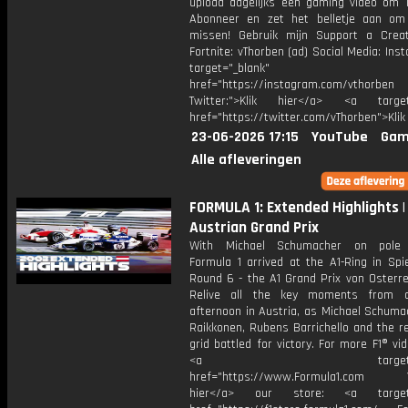
upload dagelijks een gaming video om 1
Abonneer en zet het belletje aan om
missen! Gebruik mijn Support a Crea
Fortnite: vThorben (ad) Social Media: Ins
target="_blank"
href="https://instagram.com/vthorben
Twitter:">Klik hier</a> <a target=
href="https://twitter.com/vThorben">Klik
23-06-2026 17:15
YouTube
Gam
Alle afleveringen
FORMULA 1: Extended Highlights |
Austrian Grand Prix
With Michael Schumacher on pole p
Formula 1 arrived at the A1-Ring in Spi
Round 6 - the A1 Grand Prix von Osterre
Relive all the key moments from a
afternoon in Austria, as Michael Schuma
Raikkonen, Rubens Barrichello and the r
grid battled for victory. For more F1® vide
<a target="_bl
href="https://www.Formula1.com Vis
hier</a> our store: <a target=