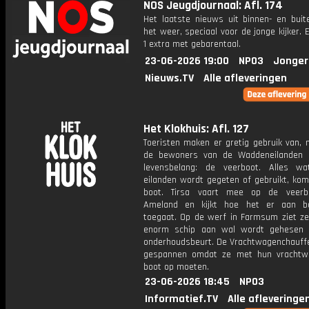
NOS Jeugdjournaal: Afl. 174
Het laatste nieuws uit binnen- en buit
het weer, speciaal voor de jonge kijker.
1 extra met gebarentaal.
23-06-2026 19:00
NPO3
Jonger
Nieuws.TV
Alle afleveringen
Het Klokhuis: Afl. 127
Toeristen maken er gretig gebruik van, 
de bewoners van de Waddeneilanden 
levensbelang: de veerboot. Alles w
eilanden wordt gegeten of gebruikt, kom
boot. Tirsa vaart mee op de veerb
Ameland en kijkt hoe het er aan b
toegaat. Op de werf in Farmsum ziet ze
enorm schip aan wal wordt gehesen 
onderhoudsbeurt. De Vrachtwagenchauffe
gespannen omdat ze met hun vrachtw
boot op moeten.
23-06-2026 18:45
NPO3
Informatief.TV
Alle afleveringe