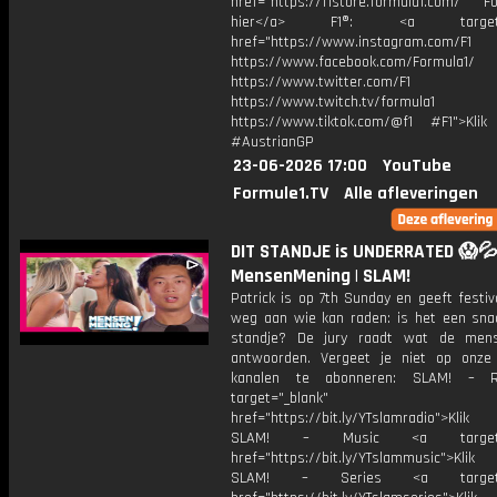
href="https://f1store.formula1.com/ Fol
hier</a> F1®: <a target="_
href="https://www.instagram.com/F1
https://www.facebook.com/Formula1/
https://www.twitter.com/F1
https://www.twitch.tv/formula1
https://www.tiktok.com/@f1 #F1">Klik
#AustrianGP
23-06-2026 17:00
YouTube
Formule1.TV
Alle afleveringen
DIT STANDJE is UNDERRATED 😱💦
MensenMening | SLAM!
Patrick is op 7th Sunday en geeft festi
weg aan wie kan raden: is het een sna
standje? De jury raadt wat de men
antwoorden. Vergeet je niet op onze
kanalen te abonneren: SLAM! – 
target="_blank"
href="https://bit.ly/YTslamradio">Klik
SLAM! – Music <a target="_
href="https://bit.ly/YTslammusic">Klik
SLAM! – Series <a target="