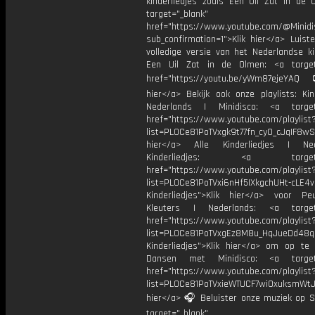
kinderliedjes zoals Een Uil Zat in de 
target="_blank"
href="https://www.youtube.com/@Minidis
sub_confirmation=1">Klik hier</a> Luist
volledige versie van het Nederlandse ki
Een Uil Zat in de Olmen: <a target
href="https://youtu.be/yWm87ejeYAQ
hier</a> Bekijk ook onze playlists: Kin
Nederlands | Minidisco: <a target=
href="https://www.youtube.com/playlist
list=PL0Ce81PoTVxgk9t77fn_cy0_cJqIF8wS
hier</a> Alle Kinderliedjes | Ned
Kinderliedjes: <a target="
href="https://www.youtube.com/playlist
list=PL0Ce81PoTVxi6nHf5IXkgchUHt-cLE4
Kinderliedjes">Klik hier</a> voor P
Kleuters | Nederlands: <a target=
href="https://www.youtube.com/playlist
list=PL0Ce81PoTVxgEz8M8u_HqJueDd48
Kinderliedjes">Klik hier</a> om op te
Dansen met Minidisco: <a target=
href="https://www.youtube.com/playlist
list=PL0Ce81PoTVxieWTUCF7wiOxuksmWtJp
hier</a> 🎧 Beluister onze muziek op Sp
target="_blank"