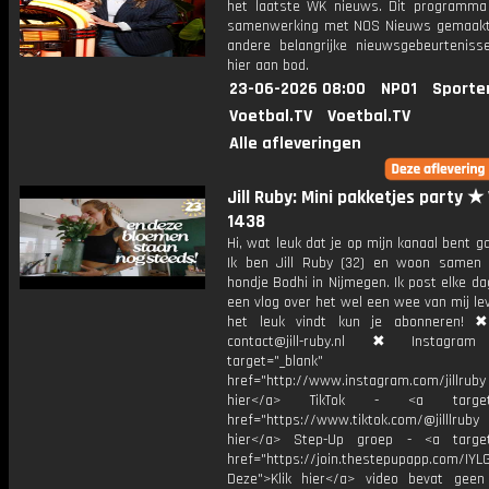
het laatste WK nieuws. Dit programma
samenwerking met NOS Nieuws gemaakt
andere belangrijke nieuwsgebeurtenis
hier aan bod.
23-06-2026 08:00
NPO1
Sporte
Voetbal.TV
Voetbal.TV
Alle afleveringen
Jill Ruby: Mini pakketjes party ★
1438
Hi, wat leuk dat je op mijn kanaal bent ga
Ik ben Jill Ruby (32) en woon samen
hondje Bodhi in Nijmegen. Ik post elke d
een vlog over het wel een wee van mij lev
het leuk vindt kun je abonneren! ✖
contact@jill-ruby.nl ✖ Instagr
target="_blank"
href="http://www.instagram.com/jillrub
hier</a> TikTok - <a target="
href="https://www.tiktok.com/@jilllrub
hier</a> Step-Up groep - <a target
href="https://join.thestepupapp.com/IYL
Deze">Klik hier</a> video bevat geen