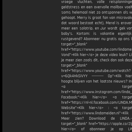
vroege vluchten, volle reisplanninge
geldstress en een overvolle mailbox voel
soms helemaal niet zo ontspannen als 
gehoopt. Merry is groot fan van microvaka
dat woord bestaat echt), Merel is erover 
meer een solotrip, en Jur wordt gek van
baby’s. Kortom: is vakantie eigenli
rustgevend? Abonneer nu gratis op ons k
target="_blank"
href="https://www.youtube.com/lindame
Vond">Klik hier</a> je deze video leuk? Li
je meer zien zoals dit, check dan ook dez
target="_blank"
href="https://www.youtube.com/watch?
v=6Qk4HkSiVYY ---------- Op">Klik hi
hoogte blijven van het laatste nieuws? I
<a target="_bl
href="https://www.instagram.com/linda
Facebook:">Klik hier</a> <a target
href="https://nl-nl.facebook.com/LINDA.
Website">Klik hier</a> : <a target
href="https://www.lindameiden.nl">Klik
Meer zien? Download de LINDA.-
target="_blank" href="https://apple.co/2Ij
hier</a> of abonneer je op LI