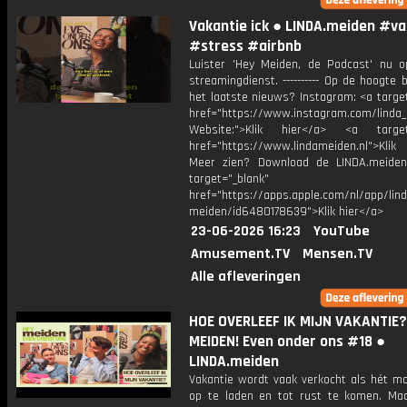
Vakantie ick ● LINDA.meiden #va
#stress #airbnb
Luister 'Hey Meiden, de Podcast' nu o
streamingdienst. ---------- Op de hoogte b
het laatste nieuws? Instagram: <a targe
href="https://www.instagram.com/linda
Website:">Klik hier</a> <a target=
href="https://www.lindameiden.nl">Klik
Meer zien? Download de LINDA.meide
target="_blank"
href="https://apps.apple.com/nl/app/lind
meiden/id6480178639">Klik hier</a>
23-06-2026 16:23
YouTube
Amusement.TV
Mensen.TV
Alle afleveringen
HOE OVERLEEF IK MIJN VAKANTIE? 
MEIDEN! Even onder ons #18 ●
LINDA.meiden
Vakantie wordt vaak verkocht als hét 
op te laden en tot rust te komen. Ma