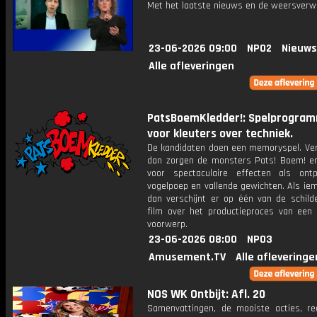
Met het laatste nieuws en de weersverw
23-06-2026 09:00
NPO2
Nieuws
Alle afleveringen
PatsBoemKledder!: Spelprogra
voor kleuters over techniek.
De kandidaten doen een memoryspel. Verl
dan zorgen de monsters Pats! Boem! en
voor spectaculaire effecten als ontpl
vogelpoep en vallende gewichten. Als ie
dan verschijnt er op één van de schilde
film over het productieproces van een 
voorwerp.
23-06-2026 08:00
NPO3
Amusement.TV
Alle afleveringe
NOS WK Ontbijt: Afl. 20
Samenvattingen, de mooiste acties, re