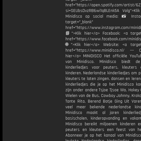
href="https://open.spotify.com/artist/
si=SEUbsDvzRB6wi1qBLEnk5A Volg">Klik
Minidisco op social media: 📸 Inst
target="_blank"
href="https://www.instagram.com/minidis
📘">Klik hier</a> Facebook: <a target
href="https://www.facebook.com/minidi
🌐">Klik hier</a> Website: <a target
href="https://www.minidisco.nl/ --- O
hier</a> MINIDISCO Het officiële YouTu
van Minidisco. Minidisco biedt de
kinderliedjes voor peuters, kleuters
kinderen. Nederlandse kinderliedjes om 
kleuters te laten zingen, dansen en lere
kinderliedjes die je op het Minidisco ka
zijn onder andere Tsjoe Tjsoe Wa, Hokey
Wielen van de Bus, Cowboy Johnny, Krokod
Tante Rita, Berend Botje Ging Uit Vare
veel meer bekende nederlandse kinde
Minidisco maakt al jaren kinderlie
basischolen, kinderopvanding en vakant
Minidisco bereikt miljoenen kinderen e
peuters en kleuters een feest van he
Abonneer je op het kanaal van Minidisc