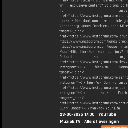
href="https://bit.ly/YTslamseries">Klik
Wil jij exclusieve content? Volg ons op 
<a target="_bl
href="https://www.instagram.com/slamoff
hier</a> Met dank aan onze speciale gas
Vandenberg, Jonas Brock en Jesse Milte
target="_blank"
href="https://www.instagram.com/jarlv
https://www.instagram.com/jonas_brock
https://www.instagram.com/jesse_milte
Meer">Klik hier</a> van de jury? I
Richard: <a target="_
href="https://www.instagram.com/ries.v
Instagram">Klik hier</a> Se
target="_blank"
href="https://www.instagram.com/senna
Instagram">Klik hier</a> Don: <a target
href="https://www.instagram.com/juulm
Instagram">Klik hier</a> Patr
target="_blank"
href="https://www.instagram.com/patri
SLAM! Boost">Klik hier</a> Your Life
23-06-2026 17:00
YouTube
Muziek.TV
Alle afleveringen