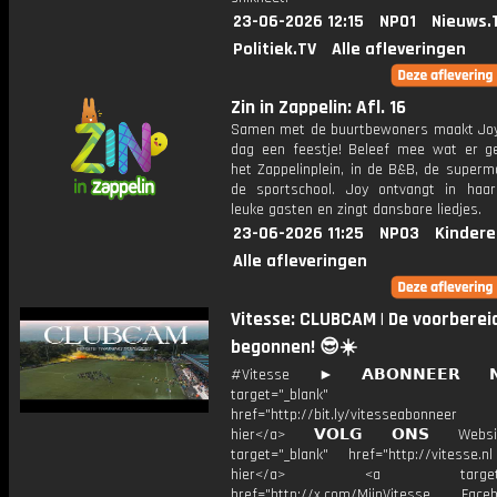
23-06-2026 12:15
NPO1
Nieuws.
Politiek.TV
Alle afleveringen
Zin in Zappelin: Afl. 16
Samen met de buurtbewoners maakt Joy
dag een feestje! Beleef mee wat er g
het Zappelinplein, in de B&B, de superm
de sportschool. Joy ontvangt in haar
leuke gasten en zingt dansbare liedjes.
23-06-2026 11:25
NPO3
Kindere
Alle afleveringen
Vitesse: CLUBCAM | De voorbereid
begonnen! 😎☀️
#Vitesse ► 𝗔𝗕𝗢𝗡𝗡𝗘𝗘𝗥 
target="_blank"
href="http://bit.ly/vitesseabonnee
hier</a> 𝗩𝗢𝗟𝗚 𝗢𝗡𝗦 Webs
target="_blank" href="http://vitesse.nl
hier</a> <a target="_
href="http://x.com/MijnVitesse Facebo