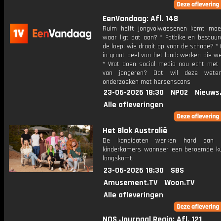
EenVandaag: Afl. 148
Ruim helft jongvolwassenen komt moeil
waar ligt dat aan? * Fatbike en bestuur
de loep: wie draait op voor de schade? *
in groot deel van het land: werken die 
* Wat doen social media nou echt met 
van jongeren? Dat wil deze weten
onderzoeken met hersenscans
23-06-2026 18:30
NPO2
Nieuws
Alle afleveringen
Het Blok Australië
De kandidaten werken hard aan 
kinderkamers wanneer een beroemde k
langskomt.
23-06-2026 18:30
SBS
Amusement.TV
Woon.TV
Alle afleveringen
NOS Journaal Regio: Afl. 121