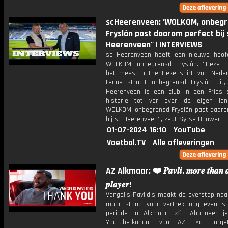
scHeerenveen: 'WOLKOM, onbeg
Fryslân past daarom perfect bij 
Heerenveen'' | INTERVIEWS
sc Heerenveen heeft een nieuwe hoof
WOLKOM, onbegrensd Fryslân. ‘’Deze c
het meest authentieke shirt van Neder
tenue straalt onbegrensd Fryslân uit
Heerenveen is een club in een Fries 
historie tot ver over de eigen lan
WOLKOM, onbegrensd Fryslân past daaro
bij sc Heerenveen’’, zegt Sytse Bouwer.
01-07-2024 16:10
YouTube
Voetbal.TV
Alle afleveringen
AZ Alkmaar: ❤️ 𝑷𝒂𝒗𝒍𝒊, 𝒎𝒐𝒓𝒆 𝒕𝒉𝒂𝒏 
𝒑𝒍𝒂𝒚𝒆𝒓!
Vangelis Pavlidis maakt de overstap naa
maar stond voor vertrek nog even stil
periode in Alkmaar. ✅ Abonneer j
YouTube-kanaal van AZ! <a target=