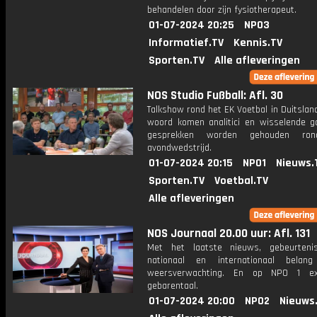
behandelen door zijn fysiotherapeut.
01-07-2024 20:25
NPO3
Informatief.TV
Kennis.TV
Sporten.TV
Alle afleveringen
NOS Studio Fußball: Afl. 30
Talkshow rond het EK Voetbal in Duitslan
woord komen analitici en wisselende g
gesprekken worden gehouden ro
avondwedstrijd.
01-07-2024 20:15
NPO1
Nieuws.
Sporten.TV
Voetbal.TV
Alle afleveringen
NOS Journaal 20.00 uur: Afl. 131
Met het laatste nieuws, gebeurteni
nationaal en internationaal bela
weersverwachting. En op NPO 1 e
gebarentaal.
01-07-2024 20:00
NPO2
Nieuws