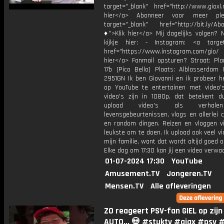
target="_blank" href="http://www.gioxl.
hier</a> Abonneer voor meer ple
target="_blank" href="http://bit.ly/Ab
♦">Klik hier</a> Mij dagelijks volgen?
kijkje hier: - Instagram: <a target
href="https://www.instagram.com/gio
hier</a> Fanmail opsturen? Straat: Pl
17b (Pico Bello) Plaats: Alblasserdam 
2951GN Ik ben Giovanni en ik probeer he
op YouTube te entertainen met video's
video's zijn in 1080p, dat betekent d
upload video's als verhale
levensgebeurtenissen, vlogs en allerlei 
en random dingen. Reizen en vloggen vi
leukste om te doen. Ik upload ook veel v
mijn familie, want dat wordt altijd goed 
Elke dag om 17:30 kan jij een video verwa
01-07-2024 17:30
YouTube
Amusement.TV
Jongeren.TV
Mensen.TV
Alle afleveringen
ZO reageert PSV-fan GIEL op zijn
AUTO... 💀 #stuktv #ajax #psv 