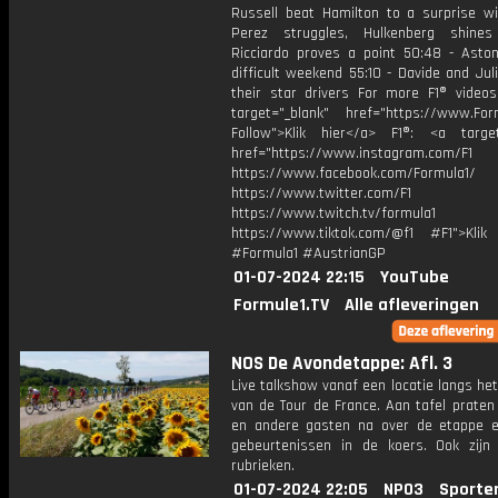
Russell beat Hamilton to a surprise wi
Perez struggles, Hulkenberg shines
Ricciardo proves a point 50:48 - Aston
difficult weekend 55:10 - Davide and Jul
their star drivers For more F1® videos,
target="_blank" href="https://www.For
Follow">Klik hier</a> F1®: <a target
href="https://www.instagram.com/F1
https://www.facebook.com/Formula1/
https://www.twitter.com/F1
https://www.twitch.tv/formula1
https://www.tiktok.com/@f1 #F1">Klik
#Formula1 #AustrianGP
01-07-2024 22:15
YouTube
Formule1.TV
Alle afleveringen
NOS De Avondetappe: Afl. 3
Live talkshow vanaf een locatie langs he
van de Tour de France. Aan tafel praten
en andere gasten na over de etappe 
gebeurtenissen in de koers. Ook zijn
rubrieken.
01-07-2024 22:05
NPO3
Sporte