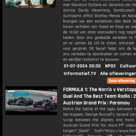
met Giovanca Ostiana en Veronica van H
actrice Gerda Havertong, bondscoac
Surinaams elftal Stanley Menzo en Nata
brengen we een eerbetoon aan deze h
horen verhalen van moed en hoop en we
de strijd van onze voorouders nog nagal
heden. Door ons gedeelde verleden te 
en er samen bij stil te staan, ontstaat
voor gesprek. Dit besef helpt ons de k
ons verleden te doorbreken en samen e
en eerlijke toekomst te bouwen.
01-07-2024 20:30
NPO2
Cultuur
Informatief.TV
Alle afleveringe
FORMULA 1: The Norris v Verstap
Duel And The Best Team Radio | 
Austrian Grand Prix | Paramou
Relive the battle of the ages between N
Verstappen, George Russell’s second car
scrap between the Alpines and more
Austrian Grand Prix! For more F1® videos
target="_blank" href="https://www.For