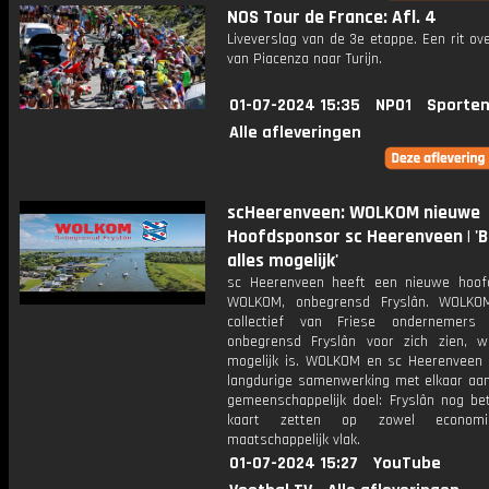
NOS Tour de France: Afl. 4
Liveverslag van de 3e etappe. Een rit o
van Piacenza naar Turijn.
01-07-2024 15:35
NPO1
Sporten
Alle afleveringen
scHeerenveen: WOLKOM nieuwe
Hoofdsponsor sc Heerenveen | 'Bi
alles mogelijk'
sc Heerenveen heeft een nieuwe hoof
WOLKOM, onbegrensd Fryslân. WOLKO
collectief van Friese ondernemers
onbegrensd Fryslân voor zich zien, w
mogelijk is. WOLKOM en sc Heerenveen
langdurige samenwerking met elkaar aan
gemeenschappelijk doel: Fryslân nog be
kaart zetten op zowel economi
maatschappelijk vlak.
01-07-2024 15:27
YouTube