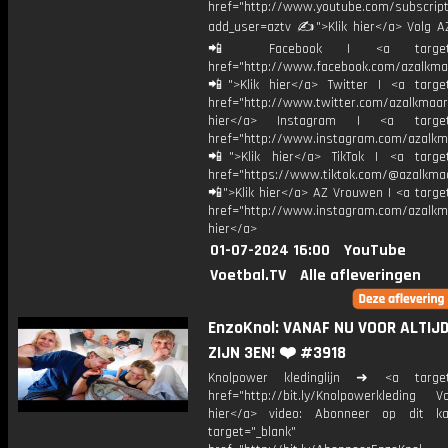
href="http://www.youtube.com/subscript
add_user=aztv ✍">Klik hier</a> Volg AZ
📲 Facebook | <a target="_
href="http://www.facebook.com/azalkma
📲">Klik hier</a> Twitter | <a target
href="http://www.twitter.com/azalkmaar
hier</a> Instagram | <a target=
href="http://www.instagram.com/azalkm
📲">Klik hier</a> TikTok | <a target
href="https://www.tiktok.com/@azalkma
📲">Klik hier</a> AZ Vrouwen | <a targe
href="http://www.instagram.com/azalkma
hier</a>
01-07-2024 16:00
YouTube
Voetbal.TV
Alle afleveringen
EnzoKnol: VANAF NU VOOR ALTIJ
ZIJN 3EN! ❤️ #3918
Knolpower kledinglijn ➜ <a target=
href="http://bit.ly/Knolpowerkleding Vo
hier</a> video: Abonneer op dit ka
target="_blank"