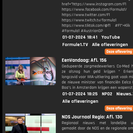
href="https://www.instagram.com/F1
https://www.facebook.com/Formula1/
https://www.twitter.com/F1
https://www.twitch.tv/formula1
https://www.tiktok.com/@f1 #F1">Klik
#Formula1 #AustrianGP
01-07-2024 18:41
YouTube
Formule1.TV
Alle afleveringen
EenVandaag: Afl. 156
Gedupeerde zorgmedewerkers Co-Med 
ze alsnog hun geld krijgen * Erken
longcovid voor WIA-uitkering gaat vaak mi
de nieuwe minister van financiën Eelco 
Boa's in Amsterdam krijgen een wapenst
01-07-2024 18:25
NPO2
Nieuws.
Alle afleveringen
NOS Journaal Regio: Afl. 130
Regionaal nieuws met landelijke uit
gemaakt door de NOS en de regionale om