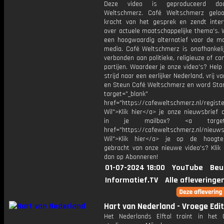
Deze video is geproduceerd do
Weltschmerz. Café Weltschmerz gelo
kracht van het gesprek en zendt inter
over actuele maatschappelijke thema's. 
een hoogwaardig alternatief voor de m
media. Café Weltschmerz is onafhankelij
verbonden aan politieke, religieuze of c
partijen. Waardeer je onze video's? Help
strijd naar een eerlijker Nederland, vrij v
en Steun Café Weltschmerz en word Sta
target="_blank"
href="https://cafeweltschmerz.nl/registe
Wil">Klik hier</a> je onze nieuwsbrief 
in je mailbox? <a target="
href="https://cafeweltschmerz.nl/nieuws
Wil">Klik hier</a> je op de hoogt
gebracht van onze nieuwe video's? Klik 
dan op Abonneren!
01-07-2024 18:00
YouTube
Beu
Informatief.TV
Alle afleveringe
Hart van Nederland - Vroege Edit
Het Nederlands Elftal traint in het 