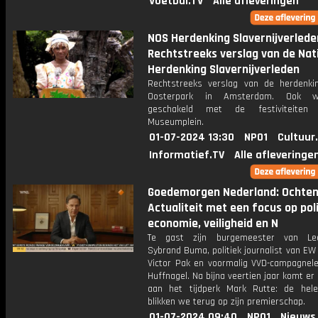
Voetbal.TV
Alle afleveringen
NOS Herdenking Slavernijverlede
Rechtstreeks verslag van de Nat
Herdenking Slavernijverleden
Rechtstreeks verslag van de herdenki
Oosterpark in Amsterdam. Ook w
geschakeld met de festiviteite
Museumplein.
01-07-2024 13:30
NPO1
Cultuur
Informatief.TV
Alle afleveringe
Goedemorgen Nederland: Ochte
Actualiteit met een focus op poli
economie, veiligheid en N
Te gast zijn burgemeester van Le
Sybrand Buma, politiek journalist van E
Victor Pak en voormalig VVD-campagnelei
Huffnagel. Na bijna veertien jaar komt er
aan het tijdperk Mark Rutte: de hel
blikken we terug op zijn premierschap.
01-07-2024 09:40
NPO1
Nieuws