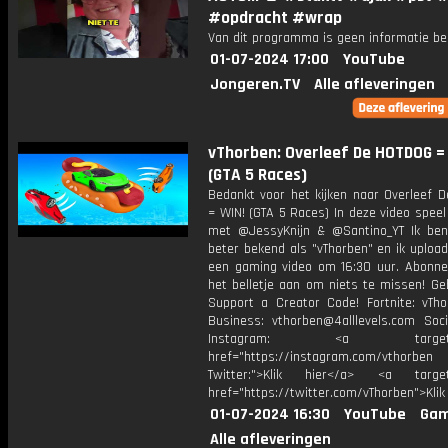
#opdracht #wrap
Van dit programma is geen informatie be
01-07-2024 17:00
YouTube
Jongeren.TV
Alle afleveringen
vThorben: Overleef De HOTDOG =
(GTA 5 Races)
Bedankt voor het kijken naar Overleef 
= WIN! (GTA 5 Races) In deze video spee
met @JessyKnijn & @Santino_YT Ik ben
beter bekend als "vThorben" en ik upload
een gaming video om 16:30 uur. Abonne
het belletje aan om niets te missen! Ge
Support a Creator Code! Fortnite: vTho
Business: vthorben@4alllevels.com Soci
Instagram: <a target="_
href="https://instagram.com/vthorben
Twitter:">Klik hier</a> <a target=
href="https://twitter.com/vThorben">Klik
01-07-2024 16:30
YouTube
Gam
Alle afleveringen