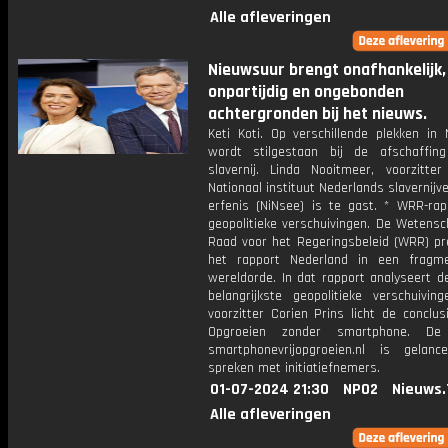
Alle afleveringen
Nieuwsuur brengt onafhankelijk,
onpartijdig en ongebonden
achtergronden bij het nieuws.
Keti Koti. Op verschillende plekken in 
wordt stilgestaan bij de afschaffi
slavernij. Linda Nooitmeer, voorzitte
Nationaal instituut Nederlands slavernijv
erfenis (NiNsee) is te gast. * WRR-rap
geopolitieke verschuivingen. De Wetensc
Raad voor het Regeringsbeleid (WRR) pr
het rapport Nederland in een fragm
wereldorde. In dat rapport analyseert 
belangrijkste geopolitieke verschuivin
voorzitter Corien Prins licht de conclus
Opgroeien zonder smartphone. De
smartphonevrijopgroeien.nl is gelan
spreken met initiatiefnemers.
01-07-2024 21:30
NPO2
Nieuws.
Alle afleveringen