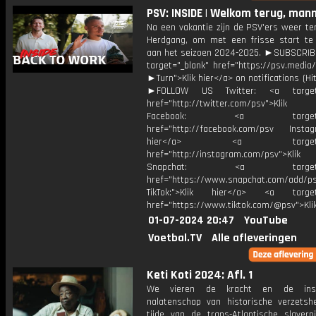
PSV: INSIDE | Welkom terug, mann
Na een vakantie zijn de PSV'ers weer te
Herdgang, om met een frisse start te
aan het seizoen 2024-2025. ►SUBSCRI
target="_blank" href="https://psv.medi
►Turn">Klik hier</a> on notifications (Hit 
►FOLLOW US Twitter: <a target=
href="http://twitter.com/psv">Klik
Facebook: <a target="_
href="http://facebook.com/psv Instagr
hier</a> <a target="_
href="http://instagram.com/psv">Klik
Snapchat: <a target="_
href="https://www.snapchat.com/add/p
TikTok:">Klik hier</a> <a target=
href="https://www.tiktok.com/@psv">Klik
01-07-2024 20:47
YouTube
Voetbal.TV
Alle afleveringen
Keti Koti 2024: Afl. 1
We vieren de kracht en de insp
nalatenschap van historische verzetsh
tijde van de trans-Atlantische slavern