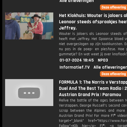
Alle afleveringen
Het Klokhuis: Wouter is jaloers a
Leonoor steeds afspraakjes hee
Jeffrey.
Wouter is jaloers als Leonoor steeds af
heeft met Jeffrey. Het Spaanse bloed v
niet overgeslagen op zijn kookkunsten. E
nu pas in de poep- en piesfase. Hoe
gummetje? En wat weet jij over knoflook
01-07-2024 18:45
NPO3
Informatief.TV
Alle afleveringe
FORMULA 1: The Norris v Verstap
Duel And The Best Team Radio | 
Austrian Grand Prix | Paramou
Relive the battle of the ages between N
Verstappen, George Russell’s second car
scrap between the Alpines and more
Austrian Grand Prix! For more F1® videos
target="_blank" href="https://www.For
Follow">Klik hier</a> F1®: <a target