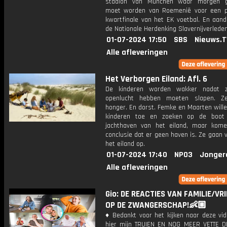
stadion van München waar morgen 
moet worden van Roemenië voor een p
kwartfinale van het EK voetbal. En aand
de Nationale Herdenking Slavernijverleden
01-07-2024 17:50
SBS
Nieuws.T
Alle afleveringen
Het Verborgen Eiland: Afl. 6
De kinderen worden wakker nadat 
openlucht hebben moeten slapen. Z
honger. En dorst. Femke en Maarten will
kinderen toe en zoeken op de boot
jachthaven van het eiland, maar kom
conclusie dat er geen haven is. Ze gaan 
het eiland op.
01-07-2024 17:40
NPO3
Jonger
Alle afleveringen
Gio: DE REACTIES VAN FAMILIE/VR
OP DE ZWANGERSCHAP!👶🏼
♦ Bedankt voor het kijken naar deze vid
hier mijn TRUIEN EN NOG MEER VETTE D