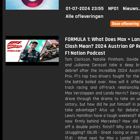
01-07-2024 23:55
NPO1
Nieuws
Alle afleveringen
FORMULA 1: What Does Max + Lan
Clash Mean? 2024 Austrian GP Re
F1 Nation Podcast
Tom Clarkson, Natalie Pinkham, Davide 
and Julianne Cerasoli take a deep b
debrief after the incredible 2024 Austr
Prix. F1's top two drivers fought for the
the battle boiled over. How will it affe
track racing and off-track relationshi
Max Verstappen and Lando Norris? Georg
drove through the drama to take an u
victory, but how did he put himself in p
take advantage? Also up for debate
Lewis Hamilton have a tough weekend? Ar
now firmly behind Mercedes? How did 
off a double points finish? Why are Ast
struggling? 06:35 - Great racing or over 
17:41 - What next for Max v Lando? 25