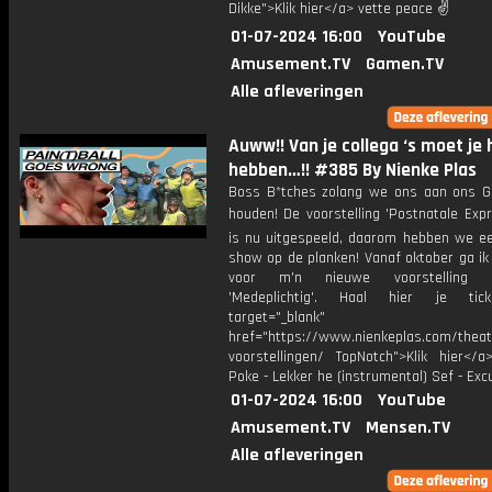
Dikke">Klik hier</a> vette peace ✌
01-07-2024 16:00
YouTube
Amusement.TV
Gamen.TV
Alle afleveringen
Auww!! Van je collega ‘s moet je 
hebben…!! #385 By Nienke Plas
Boss B*tches zolang we ons aan ons 
houden! De voorstelling 'Postnatale Exp
is nu uitgespeeld, daarom hebben we e
show op de planken! Vanaf oktober ga ik
voor m'n nieuwe voorstelling g
'Medeplichtig'. Haal hier je tic
target="_blank"
href="https://www.nienkeplas.com/theat
voorstellingen/ TopNotch">Klik hier</a
Poke - Lekker he (instrumental) Sef - Ex
01-07-2024 16:00
YouTube
Amusement.TV
Mensen.TV
Alle afleveringen