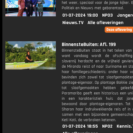
het weer, speciaal voor de jonge kijker.
Politiek en Nieuws met gebarentaal.
01-07-2024 19:00
NPO3
Jonger
Nieuws.TV
Alle afleveringen
BinnensteBuiten: Afl. 199
BinnensteBuiten staat in het teken van 
want vandaag wordt de afschaffin
slavernij herdacht en de vrijheid gevie
de Miranda reist af naar Suriname en staa
haar familiegeschiedenis; onder haar v
bevinden zich zowel tot slaafgemaakte
plantage-eigenaar. Op plantage Bakkie z
tot slaafgemaakten hebben gelee
Paramaribo geeft een historicus een unie
in een karakteristiek huis dat jar
bewoond door plantage-eigenaren. Tot s
Sharon haar indrukwekkende reis af in d
samen met een bijzondere gemeenschap
Keti Koti, de verbroken ketenen.
01-07-2024 18:55
NPO2
Kennis.