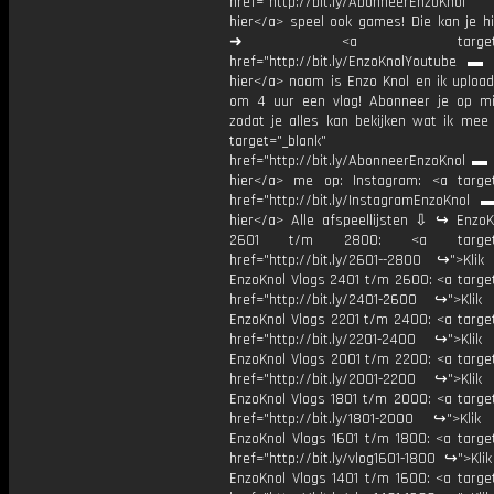
href="http://bit.ly/AbonneerEnzoKnol
hier</a> speel ook games! Die kan je hi
➜ <a target="_bl
href="http://bit.ly/EnzoKnolYoutube ▬ M
hier</a> naam is Enzo Knol en ik upload
om 4 uur een vlog! Abonneer je op mi
zodat je alles kan bekijken wat ik mee
target="_blank"
href="http://bit.ly/AbonneerEnzoKnol ▬ 
hier</a> me op: Instagram: <a target
href="http://bit.ly/InstagramEnzoKnol 
hier</a> Alle afspeellijsten ⇩ ↪ EnzoK
2601 t/m 2800: <a target="
href="http://bit.ly/2601--2800 ↪">Klik
EnzoKnol Vlogs 2401 t/m 2600: <a target
href="http://bit.ly/2401-2600 ↪">Klik
EnzoKnol Vlogs 2201 t/m 2400: <a target
href="http://bit.ly/2201-2400 ↪">Klik
EnzoKnol Vlogs 2001 t/m 2200: <a target
href="http://bit.ly/2001-2200 ↪">Klik
EnzoKnol Vlogs 1801 t/m 2000: <a target
href="http://bit.ly/1801-2000 ↪">Klik
EnzoKnol Vlogs 1601 t/m 1800: <a target
href="http://bit.ly/vlog1601-1800 ↪">Kli
EnzoKnol Vlogs 1401 t/m 1600: <a target