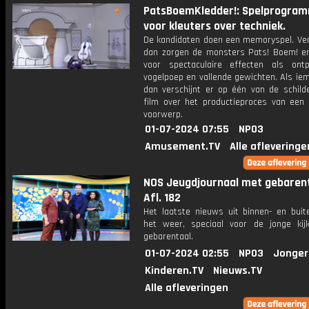
PatsBoemKledder!: Spelprogra
voor kleuters over techniek.
De kandidaten doen een memoryspel. Verl
dan zorgen de monsters Pats! Boem! en
voor spectaculaire effecten als ontpl
vogelpoep en vallende gewichten. Als ie
dan verschijnt er op één van de schilde
film over het productieproces van een 
voorwerp.
01-07-2024 07:55
NPO3
Amusement.TV
Alle afleveringe
NOS Jeugdjournaal met gebarent
Afl. 182
Het laatste nieuws uit binnen- en buit
het weer, speciaal voor de jonge kij
gebarentaal.
01-07-2024 02:55
NPO3
Jonger
Kinderen.TV
Nieuws.TV
Alle afleveringen