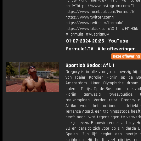
Follow">Klik hier</a> F1®: <a target
href="https://www.instagram.com/F1
https://www.facebook.com/Formula1/
https://www.twitter.com/F1
https://www.twitch.tv/formula1
https://www.tiktok.com/@f1 #F1">Klik
#Formula1 #AustrianGP
01-07-2024 20:26
YouTube
Formule1.TV
Alle afleveringen
Sportlab Sedoc: Afl. 1
Gregory is in alle vroegte aanwezig bij d
van roeier Karolien Florijn op de B
Amsterdam. Haar Olympische droom 
halen in Parijs. Op de Bosbaan is ook va
Florijn aanwezig, tweevoudige O
roeikampioen. Verder reist Gregory n
Afrika waar het nationale atletiek
Terrence Agard, een trainingsstage heeft
heeft nogal wat tegenslagen te verwer
in zijn leven. Baanwielrenner Jeffrey H
30 en bereidt zich voor op zijn derde O
Spelen. Zijn lijf begint een beetje
stribbelen. Hij heeft veel pijntjes en 