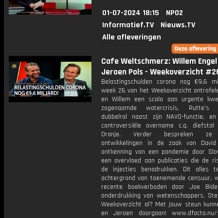
01-07-2024 18:15
NPO2
Informatief.TV
Nieuws.TV
Alle afleveringen
Cafe Weltschmerz: Willem Engel
Jeroen Pols - Weekoverzicht #2
Belastingschulden corona nog €9,6 mil
week 26 van het Weekoverzicht ontrafel
en Willem een scala aan urgente kwe
zogenaamde watercrisis, Rutte's m
dubbelrol naast zijn NAVO-functie, e
controversiële overname c.q. diefstal
Oranje. Verder bespreken ze
ontwikkelingen in de zaak van David
ontkenning van een pandemie door Slo
een overvloed aan publicaties die de ri
de injecties benadrukken. Dit alles 
achtergrond van toenemende censuur, 
recente boekverboden door Joe Bid
onderdrukking van wetenschappers. Ste
Weekoverzicht al? Met jouw steun kunn
en Jeroen doorgaan! www.dfacto.nu/