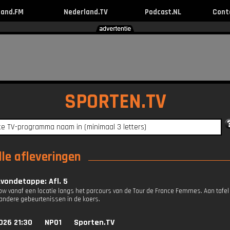
land.FM
Nederland.TV
Podcast.NL
Cont
SPORTEN.TV
le afleveringen
vondetappe: Afl. 5
how vanaf een locatie langs het parcours van de Tour de France Femmes. Aan tafel
andere gebeurtenissen in de koers.
026 21:30
NPO1
Sporten.TV