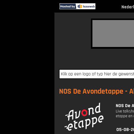
Neder
NOS De Avondetappe - Al
NOS De A
Live talks
etappe en 
05-08-2