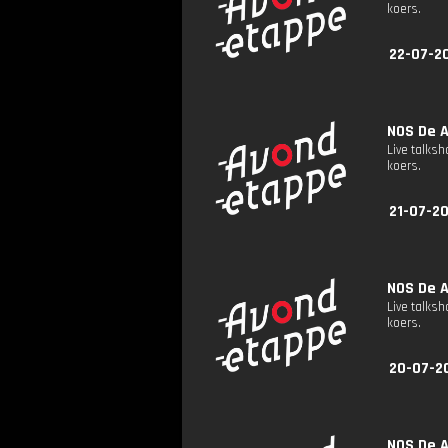
koers.
22-07-2
NOS De A
Live talks
koers.
21-07-20
NOS De A
Live talks
koers.
20-07-2
NOS De A