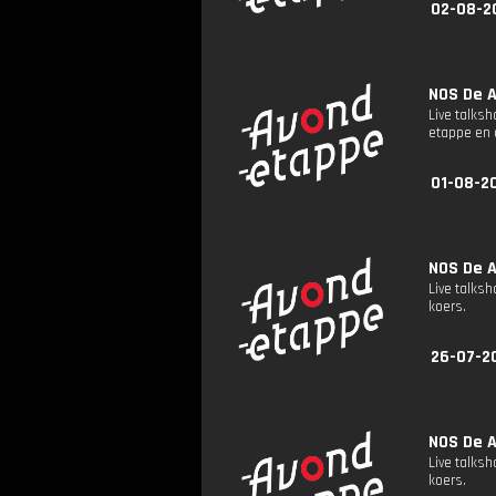
02-08-20
NOS De A
Live talks
etappe en 
01-08-20
NOS De A
Live talks
koers.
26-07-2
NOS De A
Live talks
koers.