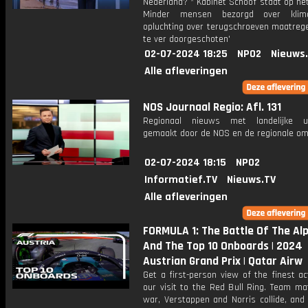
Nederland? * Kabinet Schoof staat op he
Minder mensen bezorgd over klim
opluchting over terugschroeven maatrege
te ver doorgeschoten'
02-07-2024 18:25
NPO2
Nieuws
Alle afleveringen
NOS Journaal Regio: Afl. 131
Regionaal nieuws met landelijke uit
gemaakt door de NOS en de regionale om
02-07-2024 18:15
NPO2
Informatief.TV
Nieuws.TV
Alle afleveringen
FORMULA 1: The Battle Of The Al
And The Top 10 Onboards | 2024
Austrian Grand Prix | Qatar Airw
Get a first-person view of the finest a
our visit to the Red Bull Ring. Team ma
war, Verstappen and Norris collide, and