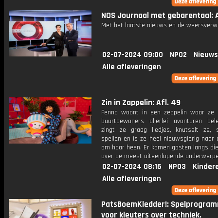
NOS Journaal met gebarentaal: Af
Met het laatste nieuws en de weersverw
02-07-2024 09:00
NPO2
Nieuws
Alle afleveringen
Zin in Zappelin: Afl. 49
Fenna woont in een zeppelin waar ze
buurtbewoners allerlei avonturen bele
zingt ze graag liedjes, knutselt ze, 
spellen en is ze heel nieuwsgierig naar
om haar heen. Er komen gasten langs die
over de meest uiteenlopende onderwerpe
02-07-2024 08:16
NPO3
Kinder
Alle afleveringen
PatsBoemKledder!: Spelprogra
voor kleuters over techniek.