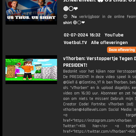
scHeerenveen: 🏟️ 𝗨𝘀 𝘁𝗵𝘂́𝘀. 𝗨𝘀 𝘀
🔵⚪️❤
😍 𝐍𝐮 verkrijgbaar in de online Feans
𝘀𝗵𝗶𝗿𝘁 🔵⚪❤
02-07-2024 16:32
YouTube
Voetbal.TV
Alle afleveringen
vThorben: Verstoppertje Tegen 
PRESIDENT!
Bedankt voor het kijken naar Verstopper
De PRESIDENT! In deze video speel ik 
@Giel1 & @Santino_YT Ik ben Thorben, be
als "vThorben" en ik upload dagelijks e
video om 16:30 uur. Abonneer en zet het
aan om niets te missen! Gebruik mijn 
Creator Code! Fortnite: vThorben (ad) 
vthorben@4alllevels.com Social Media: I
<a target="_bl
href="https://instagram.com/vthorben
Twitter:">Klik hier</a> <a target=
href="https://twitter.com/vThorben">Klik