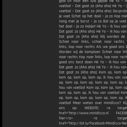
goal En hoor een luid gejoel Hé Yo – I
voetbal – Dat gaat zo (Aha aha) Hé Yo – 
voetbal – Dat gaat zo (Aha aha) Gesprok
je voet Schot op het doel – ja zo Kop me
Vang met je borst – ja zo Bal op je voe
het doel – ja zo Hakje!! Hé Yo – Ik hou van
Dat gaat zo (Aha aha) Hé Yo – Ik hou van
Dat gaat zo (Aha aha) Wij worden de
Schiet naar links, schiet naar rechts
links, kop naar rechts Als we goed ons 
Worden wij de kampioen Schiet naar link
naar rechts Kop naar links, kop naar rec
goed ons best doen Hé Yo – Ik hou van 
Dat gaat zo (Aha aha) Hé Yo – Ik hou van
Dat gaat zo (Aha aha) Kom op, kom op
kom op, kom op, kom op, ik hou van vo
op, kom op, kom op, kom op, kom op, k
hou van voetbal Kom op, kom op, kom op
kom op, kom op, ik hou van voetbal Ko
op, kom op, kom op, kom op, kom op, i
voetbal Meer weten over minidisco? Kij
ons op: WEBSITE: <a target="
href="http://www.minidisco.nl FACEBO
hier</a> <a target="_
href="http://bit.ly/Facebook-Minidisco-Ne