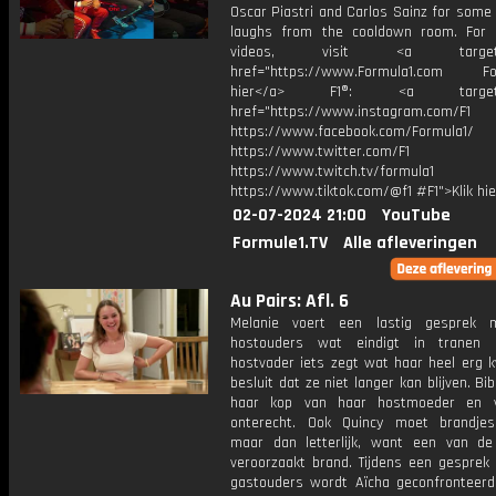
Oscar Piastri and Carlos Sainz for some
laughs from the cooldown room. For
videos, visit <a target="_
href="https://www.Formula1.com Fol
hier</a> F1®: <a target="_
href="https://www.instagram.com/F1
https://www.facebook.com/Formula1/
https://www.twitter.com/F1
https://www.twitch.tv/formula1
https://www.tiktok.com/@f1 #F1">Klik hi
02-07-2024 21:00
YouTube
Formule1.TV
Alle afleveringen
Au Pairs: Afl. 6
Melanie voert een lastig gesprek 
hostouders wat eindigt in tranen 
hostvader iets zegt wat haar heel erg k
besluit dat ze niet langer kan blijven. Bib
haar kop van haar hostmoeder en v
onterecht. Ook Quincy moet brandje
maar dan letterlijk, want een van de
veroorzaakt brand. Tijdens een gesprek
gastouders wordt Aïcha geconfronteerd