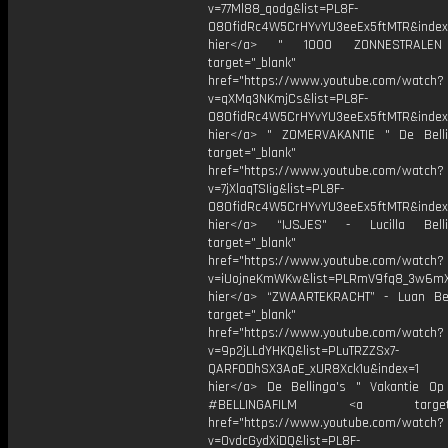
v=77Ml88_qodg&list=PL8F-
O8OfidRc4W5CrHYvYU3eeEx5ftMTR&index=
hier</a> " 1000 ZONNESTRAL
target="_blank"
href="https://www.youtube.com/watch?
v=qXMq3NKmjCs&list=PL8F-
O8OfidRc4W5CrHYvYU3eeEx5ftMTR&index=
hier</a> " ZOMERVAKANTIE " De Bell
target="_blank"
href="https://www.youtube.com/watch?
v=7jXlaqTSIig&list=PL8F-
O8OfidRc4W5CrHYvYU3eeEx5ftMTR&index=
hier</a> “IJSJES" - Lucilla Bel
target="_blank"
href="https://www.youtube.com/watch?
v=iUojneKmWKw&list=PLRmV9fq8_3w6mX
hier</a> “ZWAARTEKRACHT” - Luan Be
target="_blank"
href="https://www.youtube.com/watch?
v=9p2jLLdYHKQ&list=PLuTRZZSx7-
QARFODhSX3AaE_xUR8Xck1u&index=1
hier</a> De Bellinga's " Vakantie Op 
#BELLINGAFILM <a target="_
href="https://www.youtube.com/watch?
v=OvdcGydXiDQ&list=PL8F-