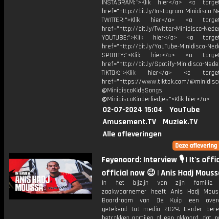
INSTAGRAM:">Klik hier</a> <a target
href="http://bit.ly/Instagram-Minidisco-N
TWITTER:">Klik hier</a> <a target=
href="http://bit.ly/Twitter-Minidisco-Nede
YOUTUBE:">Klik hier</a> <a target=
href="http://bit.ly/YouTube-Minidisco-Ned
SPOTIFY:">Klik hier</a> <a target=
href="http://bit.ly/Spotify-Minidisco-Nede
TIKTOK:">Klik hier</a> <a target=
href="https://www.tiktok.com/@minidis
@MinidiscoKidsSongs
@MinidiscoKinderliedjes">Klik hier</a>
02-07-2024 15:04
YouTube
Amusement.TV
Muziek.TV
Alle afleveringen
Feyenoord: Interview 🎙 | It's offic
official now 😉 | Anis Hadj Mouss
In het bijzijn van zijn familie
zaakwaarnemer heeft Anis Hadj Mous
Boardroom van De Kuip een over
getekend tot medio 2029. Eerder berei
betrokken partijen al een akkoord, dat 