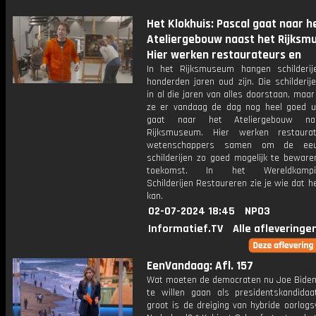
Het Klokhuis: Pascal gaat naar h
Ateliergebouw naast het Rijksm
Hier werken restaurateurs en
In het Rijksmuseum hangen schilderij
honderden jaren oud zijn. Die schilderi
in al die jaren van alles doorstaan, maar
ze er vandaag de dag nog heel goed ui
gaat naar het Ateliergebouw na
Rijksmuseum. Hier werken restaura
wetenschappers samen om de eeu
schilderijen zo goed mogelijk te beware
toekomst. In het Wereldkampio
Schilderijen Restaureren zie je wie dat h
kan.
02-07-2024 18:45
NPO3
Informatief.TV
Alle afleveringe
EenVandaag: Afl. 157
Wat moeten de democraten nu Joe Biden d
te willen gaan als presidentskandida
groot is de dreiging van hybride oorlogs