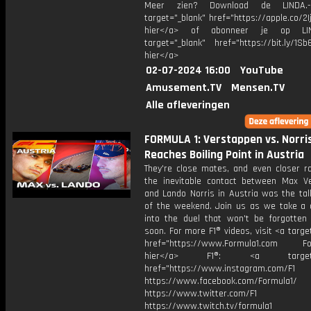
Meer zien? Download de LINDA.-
target="_blank" href="https://apple.co/2Ij
hier</a> of abonneer je op LI
target="_blank" href="https://bit.ly/1Sb
hier</a>
02-07-2024 16:00
YouTube
Amusement.TV
Mensen.TV
Alle afleveringen
FORMULA 1: Verstappen vs. Norri
Reaches Boiling Point in Austria
They're close mates, and even closer ra
the inevitable contact between Max V
and Lando Norris in Austria was the tal
of the weekend. Join us as we take a 
into the duel that won't be forgotten
soon. For more F1® videos, visit <a targe
href="https://www.Formula1.com Fol
hier</a> F1®: <a target="_
href="https://www.instagram.com/F1
https://www.facebook.com/Formula1/
https://www.twitter.com/F1
https://www.twitch.tv/formula1