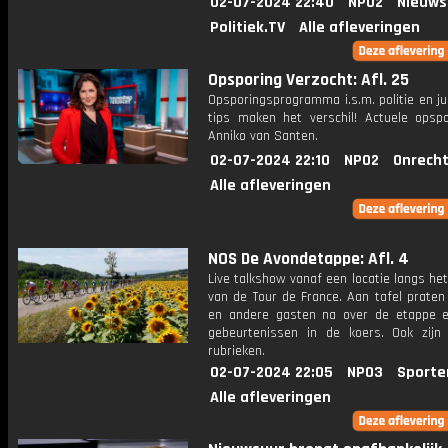
02-07-2024 22:40
NPO2
Nieuws
Politiek.TV
Alle afleveringen
Opsporing Verzocht: Afl. 25
Opsporingsprogramma i.s.m. politie en ju
tips maken het verschil! Actuele opsp
Anniko van Santen.
02-07-2024 22:10
NPO2
Onrecht
Alle afleveringen
NOS De Avondetappe: Afl. 4
Live talkshow vanaf een locatie langs he
van de Tour de France. Aan tafel praten
en andere gasten na over de etappe 
gebeurtenissen in de koers. Ook zijn
rubrieken.
02-07-2024 22:05
NPO3
Sporte
Alle afleveringen