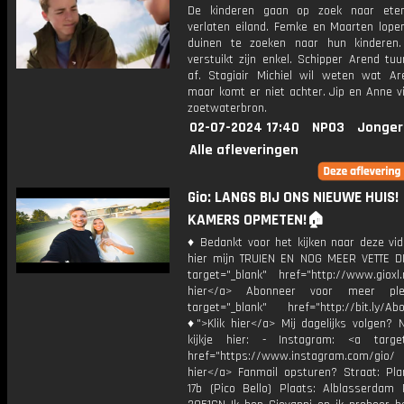
De kinderen gaan op zoek naar ete
verlaten eiland. Femke en Maarten lope
duinen te zoeken naar hun kinderen
verstuikt zijn enkel. Schipper Arend tu
af. Stagiair Michiel wil weten wat Ar
maar komt er niet achter. Jip en Anne v
zoetwaterbron.
02-07-2024 17:40
NPO3
Jonger
Alle afleveringen
Gio: LANGS BIJ ONS NIEUWE HUIS!
KAMERS OPMETEN!🏠
♦ Bedankt voor het kijken naar deze vid
hier mijn TRUIEN EN NOG MEER VETTE D
target="_blank" href="http://www.gioxl.
hier</a> Abonneer voor meer ple
target="_blank" href="http://bit.ly/Ab
♦">Klik hier</a> Mij dagelijks volgen?
kijkje hier: - Instagram: <a target
href="https://www.instagram.com/gio
hier</a> Fanmail opsturen? Straat: Pl
17b (Pico Bello) Plaats: Alblasserdam 