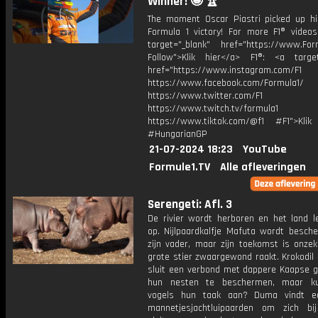
Winner! 🤩 🏆
The moment Oscar Piastri picked up h
Formula 1 victory! For more F1® videos,
target="_blank" href="https://www.For
Follow">Klik hier</a> F1®: <a target
href="https://www.instagram.com/F1
https://www.facebook.com/Formula1/
https://www.twitter.com/F1
https://www.twitch.tv/formula1
https://www.tiktok.com/@f1 #F1">Klik
#HungarianGP
21-07-2024 18:23
YouTube
Formule1.TV
Alle afleveringen
Serengeti: Afl. 3
De rivier wordt herboren en het land l
op. Nijlpaardkalfje Mafuta wordt besch
zijn vader, maar zijn toekomst is onzek
grote stier zwaargewond raakt. Krokodi
sluit een verbond met dappere Kaapse g
hun nesten te beschermen, maar k
vogels hun taak aan? Duma vindt e
mannetjesjachtluipaarden om zich b