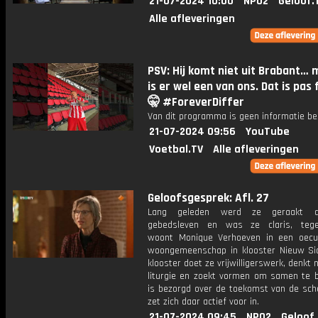
21-07-2024 10:00
NPO2
Geloof.
Alle afleveringen
PSV: Hij komt niet uit Brabant… 
is er wel een van ons. Dat is pas 
🤫 #ForeverDiffer
Van dit programma is geen informatie be
21-07-2024 09:56
YouTube
Voetbal.TV
Alle afleveringen
Geloofsgesprek: Afl. 27
Lang geleden werd ze geraakt d
gebedsleven en was ze claris, tege
woont Monique Verhoeven in een oec
woongemeenschap in klooster Nieuw Sio
klooster doet ze vrijwilligerswerk, denkt 
liturgie en zoekt vormen om samen te b
is bezorgd over de toekomst van de sch
zet zich daar actief voor in.
21-07-2024 09:45
NPO2
Geloof