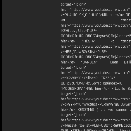
target="_blank"
href="https://www.youtube.com/watch?
v=RU4dfGL9K_0 "HUiS">Klik hier</a> OP
<a target="_bl
href="https://www.youtube.com/watch?
lXEHtbevg&list=PL8F-
O8OfidRfcJfRJD5OfZ4xyAeVQf1nj&index=5
hier</a> “FIËSTA” - <a target=
href="https://www.youtube.com/watch?
v=HBB_1PJwB2c&list=PL8F-
O8OfidRfcJfRJD5OfZ4xyAeVQf1nj&index=2
hier</a> “DANSEN” - Luan Bell
target="_blank"
href="https://www.youtube.com/watch?
v=dX2W1IY1OsY&list=PLuTRZZSx7-
QBFp2c6rl3MvikbS6oYrbHg&index=10
“MODESHOW”">Klik hier</a> - Lucilla Be
target="_blank"
href="https://www.youtube.com/watch?
v=q79YkMYUmWc&list=PLRmV9fq8_3w6m
hier</a> KERSTMiS ( als we samen z
target="_blank"
href="https://www.youtube.com/watch?
v=1RjizzvHjr0&list=PL8F-O8OfidReKKBqzob
9jJGoXS83qq6W&index=26">Klik hier<