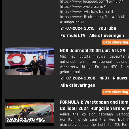
https://www.facebook.com/Formula1/
https://www.twitter.com/F1
https://www.twitch.tv/formula1
https://www.tiktok.com/@f1 #F1">Klik
#HungarianGP
21-07-2024 20:15
YouTube
Formule1.TV
Alle afleveringen
NOS Journaal 20.00 uur: Afl. 29
Met het laatste nieuws, gebeurteni
nationaal en internationaal bela
weersverwachting. En op NPO 1 e
gebarentaal.
21-07-2024 20:00
NPO1
Nieuws.
Alle afleveringen
FORMULA 1: Verstappen and Hami
Collide! | 2024 Hungarian Grand P
Relive the collision between Verst
Hamilton which sent the Red Bull f
ultimately ended the fight for P3. For