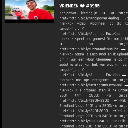
VRIENDEN ❤️ #3955
Knolpower kledinglijn ➜ <a target=
href="http://bit.ly/Knolpowerkleding Vo
hier</a> video: Abonneer op dit ka
target="_blank"
href="http://bit.ly/AbonneerEnzoKnol
hier</a> speel ook games! Die kan je hi
➜ <a target="_bl
href="http://bit.ly/EnzoKnolYoutube ▬ M
hier</a> naam is Enzo Knol en ik upload
om 4 uur een vlog! Abonneer je op mi
zodat je alles kan bekijken wat ik mee
target="_blank"
href="http://bit.ly/AbonneerEnzoKnol ▬ 
hier</a> me op: Instagram: <a target
href="http://bit.ly/InstagramEnzoKnol 
hier</a> Alle afspeellijsten ⇩ ↪ EnzoK
2601 t/m 2800: <a target="
href="http://bit.ly/2601--2800 ↪">Klik
EnzoKnol Vlogs 2401 t/m 2600: <a target
href="http://bit.ly/2401-2600 ↪">Klik
EnzoKnol Vlogs 2201 t/m 2400: <a target
href="http://bit.ly/2201-2400 ↪">Klik
EnzoKnol Vlogs 2001 t/m 2200: <a target