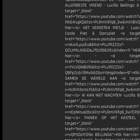
ALLERBESTE VRiEND - Lucilla Bellinga 
target="_blank"
href="https://www.youtube.com/watch?
hlkG4sgKQ&list=PLRmV9fq8_3w6mXVBVQ
hier</a> HET VERGETEN PIETJE - Luan 
Coole Piet & Danspiet <a target=
href="https://www.youtube.com/watch?
v=iAw1LyuzEu8&list=PLuTRZZSx7-
QCLtMVJkl6iDeJ7Oz586X5s&index=11 "HERR
hier</a> - <a target="_
href="https://www.youtube.com/watch?
v=YVsVQINBVRI&list=PLuTRZZSx7-
QBFp2c6rl3MvikbS6oYrbHg&index=9">Klik
SAMEN DE WERELD AAN <a target=
href="https://www.youtube.com/watch?
v=XcRrK3zmLFk&list=PLRmV9fq8_3w6mX
hier</a> iK KAN NiET WACHTEN -Lucilla B
target="_blank"
href="https://www.youtube.com/watch?
v=nEpNInueDbc&list=PLRmV9fq8_3w7CPjN
hier</a> PANIEK OP HET KASTEEL
target="_blank"
href="https://www.youtube.com/watch?
v=vQPSDzlYO9o BELLiNGA">Klik hier</a>