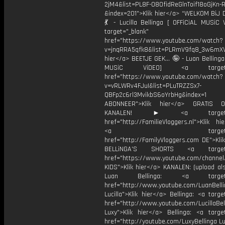
2jM4&list=PL8F-O8OfidReGlnToif18oGjKn-
&index=201">Klik hier</a> “WELKOM BiJ
💃 - Lucilla Bellinga [ OFFiCiAL MUSiC 
target="_blank"
href="https://www.youtube.com/watch?
v=jnqRRA5qfk8&list=PLRmV9fq8_3w6mX
hier</a> BEETJE GEK... 🤪 - Luan Bellinga
MUSiC ViDEO] <a target="_
href="https://www.youtube.com/watch?
v=vRLWRv4FJuI&list=PLuTRZZSx7-
QBFp2c6rl3MvikbS6oYrbHg&index=1
ABONNEER">Klik hier</a> GRATIS
KANALEN! ► <a target="_
href="http://FamilieVloggers.nl">Klik h
<a target="_bl
href="http://FamilyVloggers.com DE">Kli
BELLiNGA'S SHORTS <a target="
href="https://www.youtube.com/chann
KIDS">Klik hier</a> KANALEN: (upload al
Luan Bellinga: <a target="
href="http://www.youtube.com/LuanBell
Lucilla">Klik hier</a> Bellinga: <a targe
href="http://www.youtube.com/LucillaBel
Luxy">Klik hier</a> Bellinga: <a target
href="http://youtube.com/LuxyBellinga Lu