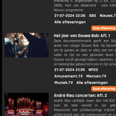
aflevering is uitgezonden op 21 juli, 22:
SBS6. Hart van Nederland - Late Edit
Nieuws programma
21-07-2024 22:36
SBS
Nieuws.
Alle afleveringen
Het jaar van Douwe Bob: Afl. 1
Deze documentaireserie geeft een kijk
leven van zanger Douwe Bob. Hij besluit
om te gooien en doet er alles aan om 
vader te zijn en een gezonder leven t
Douwe wordt gevolgd tijdens repetities,
en belangrijke gebeurtenissen in zijn priv
21-07-2024 21:35
NPO3
Amusement.TV
Mensen.TV
Muziek.TV
Alle afleveringen
André Rieu concerten: Afl. 2
André Rieu verblijdt meer dan 145.000
over de hele wereld in zijn gebo
Maastricht. Het schilderachtige Vrijthof
achtergrond voor zijn zomerconcert en c