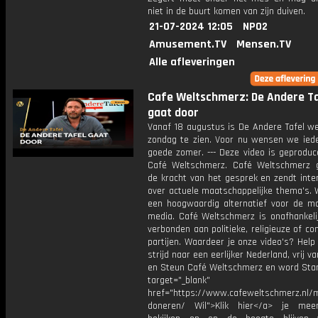
niet in de buurt komen van zijn duiven.
21-07-2024 12:05
NPO2
Amusement.TV
Mensen.TV
Alle afleveringen
Cafe Weltschmerz: De Andere Ta
gaat door
Vanaf 18 augustus is De Andere Tafel we
zondag te zien. Voor nu wensen we ied
goede zomer. --- Deze video is geproduc
Café Weltschmerz. Café Weltschmerz g
de kracht van het gesprek en zendt inte
over actuele maatschappelijke thema's. 
een hoogwaardig alternatief voor de m
media. Café Weltschmerz is onafhankelij
verbonden aan politieke, religieuze of c
partijen. Waardeer je onze video's? Help
strijd naar een eerlijker Nederland, vrij v
en Steun Café Weltschmerz en word Sta
target="_blank"
href="https://www.cafeweltschmerz.nl/m
doneren/ Wil">Klik hier</a> je mee