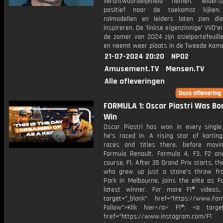
verantwoordelijkheid nemen, leider
positief naar de toekomst kijken.
rolmodellen en leiders laten zien di
inspireren. De 'linkse eigenzinnige' VVD'e
de zomer van 2024 zijn asielportefeuill
en neemt weer plaats in de Tweede Kame
21-07-2024 20:20
NPO2
Amusement.TV
Mensen.TV
Alle afleveringen
FORMULA 1: Oscar Piastri Was Bo
Win
Oscar Piastri has won in every single
he's raced in. A rising star of kartin
races and titles there, before mov
Formula Renault, Formula 4, F3, F2 a
course, F1. After 35 Grand Prix starts, th
who grew up just a stone's throw fr
Park in Melbourne, joins the elite as F
latest winner. For more F1® videos,
target="_blank" href="https://www.For
Follow">Klik hier</a> F1®: <a target
href="https://www.instagram.com/F1