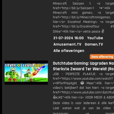
Minecraft Seizoen 1: <a target=
href="http://bit.ly/Seizoen-1 ↪">Klik
Minecraft mini games: <a target=
href="http://bit.ly/Minecraftminigame
hier</a> EnzoKnol Meetings: <a target
href="http://bit.ly/EnzoKnolTour #
Dikke">Klik hier</a> vette peace ✌
21-07-2024 16:00
YouTube
Amusement.TV
Gamen.TV
Alle afleveringen
DutchtuberGaming: Upgraden Na
Sterkste Zwaard Ter Wereld! (Ro
JOB - PERFECTE PLAATJE: <a target=
href="https://www.youtube.com/watch?
v=IlFfwfPaq4g&t 😂Meer">Klik hier<
video's bekijken? dat kan hier!: <a targe
href="https://www.youtube.com/dutcht
👍LIKE">Klik hier</a> VOOR MEER & ABO
Deze video is voor iedereen & alle leef
Laat weten wat je van de video v
Instagram: <a target="_