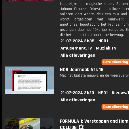
feestelijke en magische sfeer. Samen
Johann Strauss Orkest en talloze inter
solisten viert André Rieu een muzikaal 
wordt afgesloten met vuurwerk.
emotioneel hoogtepunt het Franse num
gezongen door de 15-jarige zangeres 
die het publiek tot tranen toe bewoog.
21-07-2024 21:35
NPO1
Amusement.TV
Muziek.TV
Alle afleveringen
NOS Journaal: Afl. 16
Met het laatste nieuws en de weersverw
21-07-2024 21:20
NPO1
Nieuws.
Alle afleveringen
FORMULA 1: Verstappen and Hami
COLLIDE! 💥