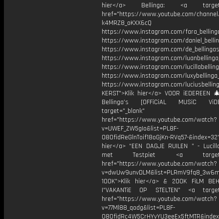
hier</a> Bellinga: <a target="
href="https://www.youtube.com/channe
k4MRZ8_oKXX6cQ
https://www.instagram.com/fara_belling
https://www.instagram.com/daniel_belli
https://www.instagram.com/de_bellingas_
https://www.instagram.com/luanbellinga
https://www.instagram.com/lucillabelling
https://www.instagram.com/luxybellinga
https://www.instagram.com/luciusbellin
KERST">Klik hier</a> VOOR iEDEREEN 
Bellinga’s [OFFiCiAL MUSiC Vi
target="_blank"
href="https://www.youtube.com/watch?
v=UWEF_ZW5gIo&list=PL8F-
O8OfidReGlnToif18oGjKn-RVq57-&index=32"
hier</a> “EEN DAGJE RUILEN ” - Lucilla
met Testpiet <a target="_
href="https://www.youtube.com/watch?
v=dwUw9unvDLM&list=PLRmV9fq8_3w6
100K">Klik hier</a> & 200K FiLM BE
|“VAKANTiE OP STELTEN” <a target=
href="https://www.youtube.com/watch?
v=77Ml88_qodg&list=PL8F-
O8OfidRc4W5CrHYvYU3eeEx5ftMTR&index=