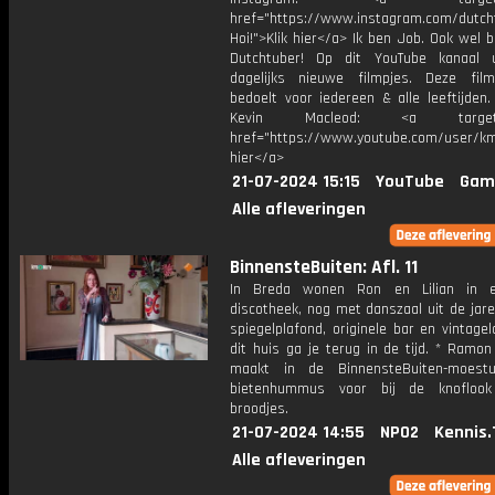
href="https://www.instagram.com/dutch
Hoi!">Klik hier</a> Ik ben Job. Ook wel 
Dutchtuber! Op dit YouTube kanaal 
dagelijks nieuwe filmpjes. Deze film
bedoelt voor iedereen & alle leeftijden
Kevin Macleod: <a target="
href="https://www.youtube.com/user/km
hier</a>
21-07-2024 15:15
YouTube
Gam
Alle afleveringen
BinnensteBuiten: Afl. 11
In Breda wonen Ron en Lilian in 
discotheek, nog met danszaal uit de jar
spiegelplafond, originele bar en vintage
dit huis ga je terug in de tijd. * Ramo
maakt in de BinnensteBuiten-moestu
bietenhummus voor bij de knofloo
broodjes.
21-07-2024 14:55
NPO2
Kennis.
Alle afleveringen