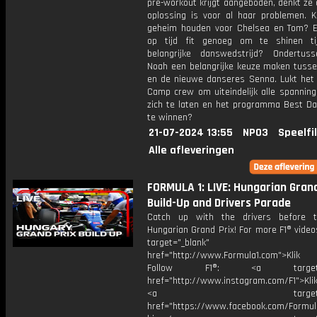
pre-workout krijgt aangeboden, denkt ze 
oplossing is voor al haar problemen. K
geheim houden voor Chelsea en Tom? E
op tijd fit genoeg om te shinen ti
belangrijke danswedstrijd? Ondertu
Noah een belangrijke keuze maken tuss
en de nieuwe danseres Senna. Lukt het
Camp crew om uiteindelijk alle spanning
zich te laten en het programma Best D
te winnen?
21-07-2024 13:55
NPO3
Speelfi
Alle afleveringen
FORMULA 1: LIVE: Hungarian Grand
Build-Up and Drivers Parade
Catch up with the drivers before 
Hungarian Grand Prix! For more F1® videos
target="_blank"
href="http://www.Formula1.com">Klik
Follow F1®: <a target="_
href="http://www.instagram.com/F1">Klik
<a target="_bl
href="https://www.facebook.com/Formula