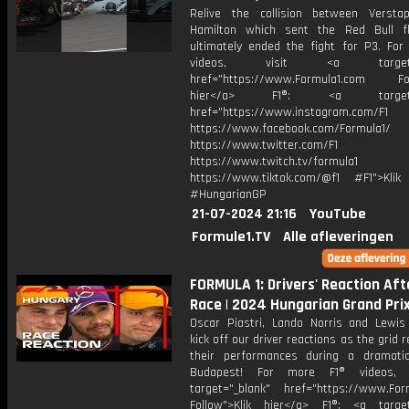
Relive the collision between Verst
Hamilton which sent the Red Bull f
ultimately ended the fight for P3. For
videos, visit <a target="_
href="https://www.Formula1.com Fol
hier</a> F1®: <a target="_
href="https://www.instagram.com/F1
https://www.facebook.com/Formula1/
https://www.twitter.com/F1
https://www.twitch.tv/formula1
https://www.tiktok.com/@f1 #F1">Klik
#HungarianGP
21-07-2024 21:16
YouTube
Formule1.TV
Alle afleveringen
FORMULA 1: Drivers' Reaction Aft
Race | 2024 Hungarian Grand Pri
Oscar Piastri, Lando Norris and Lewis
kick off our driver reactions as the grid r
their performances during a dramati
Budapest! For more F1® videos, 
target="_blank" href="https://www.For
Follow">Klik hier</a> F1®: <a target