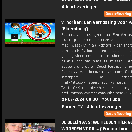
Alle afleveringen
vThorben: Een Verrassing Voor 
(Bloemburg)
Bedankt voor het kijken naar Een Verras
PATTO! (Bloemburg) In deze video speel
met @JessyKnijn & @PattoYT Ik ben Thorb
bekend als "vThorben" en ik upload dage
gaming video om 16:30 uur. Abonneer e
belletje aan om niets te missen! Geb
Support a Creator Code! Fortnite: vTho
Business: vthorben@4alllevels.com Soci
Instagram: <a target="_
href="https://instagram.com/vthorben
Twitter:">Klik hier</a> <a target=
href="https://twitter.com/vThorben">Klik
21-07-2024 08:00
YouTube
Gamen.TV
Alle afleveringen
DE BELLiNGA'S: WE HEBBEN HiER G
WOORDEN VOOR … ( Fanmail van