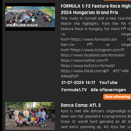
FORMULA 1: F2 Feature Race Highl
2024 Hungarian Grand Prix
Title rivals in turmoil and a new two-ti
Watch the highlights from the FIA 
Feature Race in Hungary. For more F1® vid
<a target="_bl
href="https://www.Formula1.com Fol
hier</a> F1®: <a target="_
href="https://www.instagram.com/F1
https://www.facebook.com/Formula1/
https://www.twitter.com/F1
https://www.twitch.tv/formula1
https://www.tiktok.com/@f1 #F2">Klik
#RoadToF1
21-07-2024 14:17
YouTube
Formule1.TV
Alle afleveringen
Dance Camp: Afl. 2
Kyra is met alle dansers uitgenodigd 
doen aan het populaire tv-programma B
Crew. Er wordt hard getraind en dit le
veel extra spanning op. Als Kyra het s