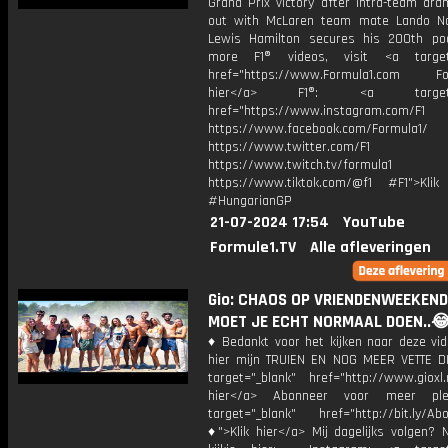
Grand Prix victory after intra-team dra
out with McLaren team mate Lando No
Lewis Hamilton secures his 200th po
more F1® videos, visit <a target=
href="https://www.Formula1.com Fol
hier</a> F1®: <a target="_
href="https://www.instagram.com/F1
https://www.facebook.com/Formula1/
https://www.twitter.com/F1
https://www.twitch.tv/formula1
https://www.tiktok.com/@f1 #F1">Klik
#HungarianGP
21-07-2024 17:54
YouTube
Formule1.TV
Alle afleveringen
Gio: CHAOS OP VRIENDENWEEKEND
MOET JE ECHT NORMAAL DOEN..
♦ Bedankt voor het kijken naar deze vid
hier mijn TRUIEN EN NOG MEER VETTE D
target="_blank" href="http://www.gioxl.
hier</a> Abonneer voor meer ple
target="_blank" href="http://bit.ly/Ab
♦">Klik hier</a> Mij dagelijks volgen?