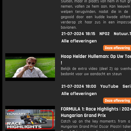
sluiten, maar in plaats van hem in hun g
nemen, vallen ze hem aan. Kan leeuwin 
welpen terugvinden, nadat die in de l
gegooid door een kudde kwade olifan
verderop zit haar zus in een impas
bavianen.
21-07-2024 18:15
NPO2
Natuur.
Alle afleveringen
Hoop Helder Hulleman: Op Uw T
!
Bekijk de extra video (deel 2) op svenh
bedankt voor uw aandacht en steun
21-07-2024 18:00
YouTube
Seri
Alle afleveringen
FORMULA 1: Race Highlights | 202
Hungarian Grand Prix
Catch up on the key moments from a
Hungarian Grand Prix! Oscar Piastri takes