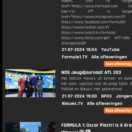
videos, visit <a target="_
href="https://www.Formula1.com Fol
hier</a> F1®: <a target="_
href="https://www.instagram.com/F1
https://www.facebook.com/Formula1/
https://www.twitter.com/F1
https://www.twitch.tv/formula1
https://www.tiktok.com/@f1 #F1">Klik
#HungarianGP
21-07-2024 19:04
YouTube
Formule1.TV
Alle afleveringen
NOS Jeugdjournaal: Afl. 203
Het laatste nieuws uit binnen- en buit
het weer, speciaal voor de jonge kijker.
Politiek en Nieuws met gebarentaal.
21-07-2024 19:00
NPO3
Jonger
Nieuws.TV
Alle afleveringen
FORMULA 1: Oscar Piastri Is A Gra