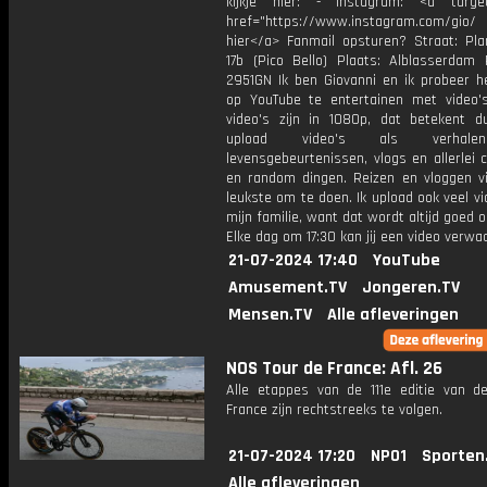
kijkje hier: - Instagram: <a target
href="https://www.instagram.com/gio
hier</a> Fanmail opsturen? Straat: Pl
17b (Pico Bello) Plaats: Alblasserdam 
2951GN Ik ben Giovanni en ik probeer he
op YouTube te entertainen met video's
video's zijn in 1080p, dat betekent d
upload video's als verhale
levensgebeurtenissen, vlogs en allerlei 
en random dingen. Reizen en vloggen vi
leukste om te doen. Ik upload ook veel v
mijn familie, want dat wordt altijd goed 
Elke dag om 17:30 kan jij een video verwa
21-07-2024 17:40
YouTube
Amusement.TV
Jongeren.TV
Mensen.TV
Alle afleveringen
NOS Tour de France: Afl. 26
Alle etappes van de 111e editie van d
France zijn rechtstreeks te volgen.
21-07-2024 17:20
NPO1
Sporten
Alle afleveringen