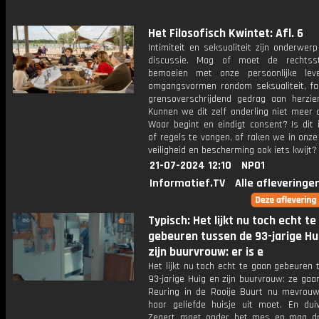
Het Filosofisch Kwintet: Afl. 6
Intimiteit en seksualiteit zijn onderwerp
discussie. Mag of moet de rechtsst
bemoeien met onze persoonlijke lev
omgangsvormen rondom seksualiteit, fa
grensoverschrijdend gedrag aan herzie
Kunnen we dit zelf onderling niet meer 
Waar begint en eindigt consent? Is dit 
of regels te vangen, of raken we in onz
veiligheid en bescherming ook iets kwijt?
21-07-2024 12:10
NPO1
Informatief.TV
Alle afleveringe
Typisch: Het lijkt nu toch echt t
gebeuren tussen de 93-jarige Hu
zijn buurvrouw: er is e
Het lijkt nu toch echt te gaan gebeuren
93-jarige Huig en zijn buurvrouw: ze gaa
Reuring in de Rooije Buurt nu mevrou
haar geliefde huisje uit moet. En dui
Zegert moet onder het mes en mag d