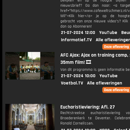
bekijken en op de hoogte blijven 
nieuwsbrief? Ga dan naar: <a target
href="https://www.cafeweltschmerz.nl/v
Wil">Klik hier</a> je op de hoogt
gebracht van onze nieuwe video's? Klik 
dan op Abonneren!
21-07-2024 12:00
YouTube
Beu
Informatief.TV
Alle afleveringe
AFC Ajax: Ajax on training camp,
35mm film! 🎞️
Van dit programma is geen informatie be
21-07-2024 10:00
YouTube
Voetbal.TV
Alle afleveringen
Eucharistieviering: Afl. 27
Rechtstreekse eucharistieviering v
Broederenkerk te Deventer. Celebrant
Ronald Cornelissen.