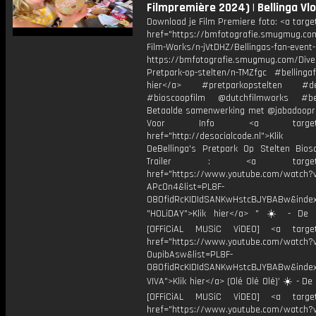
Filmpremière 2024) | Bellinga Vl
Download je Film Premiere foto: <a targe
href="https://bmfotografie.smugmug.co
Film-Works/n-jVtDHZ/Bellingas-fan-event
https://bmfotografie.smugmug.com/Dive
Pretpark-op-stelten/n-TMZfgc #bellingaf
hier</a> #pretparkopstelten #deb
#bioscoopfilm @dutchfilmworks #bel
Betaalde samenwerking met @jabadoopr
Voor Info <a target="_
href="http://desocialcode.nl">Klik
DeBellinga's Pretpark Op Stelten Bios
Trailer : <a target="_
href="https://www.youtube.com/watch?
APcOn4&list=PL8F-
O8OfidRcKIDIdSANKwHstcBJYBABw&index
"HOLiDAY">Klik hier</a> " ☀️ - De B
[OFFiCiAL MUSiC ViDEO] <a target=
href="https://www.youtube.com/watch?
OupibAsw&list=PL8F-
O8OfidRcKIDIdSANKwHstcBJYBABw&inde
VIVA">Klik hier</a> (Olé Olé Olé)’ ☀️ - De 
[OFFiCiAL MUSiC ViDEO] <a target=
href="https://www.youtube.com/watch?v