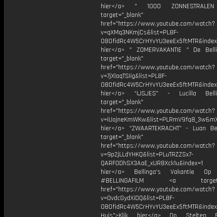
hier</a> " 1000 ZONNESTRAL
target="_blank"
href="https://www.youtube.com/watch?
v=qXMq3NKmjCs&list=PL8F-
O8OfidRc4W5CrHYvYU3eeEx5ftMTR&index=
hier</a> " ZOMERVAKANTIE " De Bell
target="_blank"
href="https://www.youtube.com/watch?
v=7jXlaqTSIig&list=PL8F-
O8OfidRc4W5CrHYvYU3eeEx5ftMTR&index=
hier</a> “IJSJES" - Lucilla Bel
target="_blank"
href="https://www.youtube.com/watch?
v=iUojneKmWKw&list=PLRmV9fq8_3w6mX
hier</a> “ZWAARTEKRACHT” - Luan Be
target="_blank"
href="https://www.youtube.com/watch?
v=9p2jLLdYHKQ&list=PLuTRZZSx7-
QARFODhSX3AaE_xUR8Xck1u&index=1 
hier</a> Bellinga's Vakantie Op 
#BELLINGAFILM <a target="_
href="https://www.youtube.com/watch?
v=OvdcGydXiDQ&list=PL8F-
O8OfidRc4W5CrHYvYU3eeEx5ftMTR&index
Huis">Klik hier</a> Op Stelten 