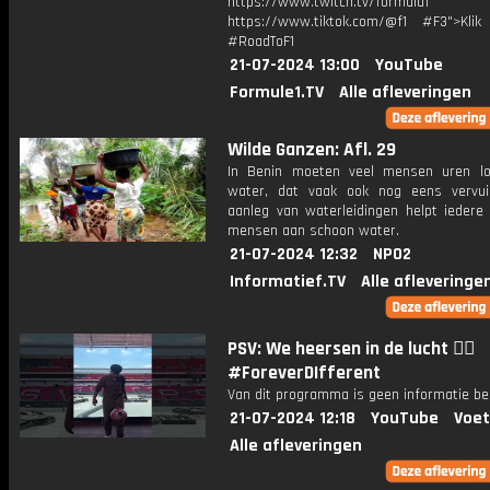
https://www.twitch.tv/formula1
https://www.tiktok.com/@f1 #F3">Klik
#RoadToF1
21-07-2024 13:00
YouTube
Formule1.TV
Alle afleveringen
Wilde Ganzen: Afl. 29
In Benin moeten veel mensen uren l
water, dat vaak ook nog eens vervui
aanleg van waterleidingen helpt iedere
mensen aan schoon water.
21-07-2024 12:32
NPO2
Informatief.TV
Alle afleveringe
PSV: We heersen in de lucht 🤹‍♂️
#ForeverDIfferent
Van dit programma is geen informatie be
21-07-2024 12:18
YouTube
Voet
Alle afleveringen