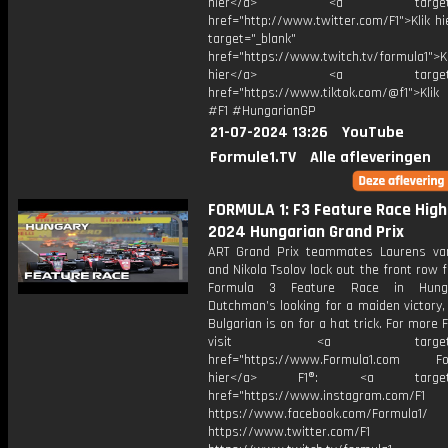
hier</a> <a target="_
href="http://www.twitter.com/F1">Klik h
target="_blank"
href="https://www.twitch.tv/formula1">Kl
hier</a> <a target="_
href="https://www.tiktok.com/@f1">Klik
#F1 #HungarianGP
21-07-2024 13:26
YouTube
Formule1.TV
Alle afleveringen
FORMULA 1: F3 Feature Race Highl
2024 Hungarian Grand Prix
ART Grand Prix teammates Laurens v
and Nikola Tsolov lock out the front row f
Formula 3 Feature Race in Hung
Dutchman’s looking for a maiden victory,
Bulgarian is on for a hat trick. For more F
visit <a target="_b
href="https://www.Formula1.com Fol
hier</a> F1®: <a target="_
href="https://www.instagram.com/F1
https://www.facebook.com/Formula1/
https://www.twitter.com/F1