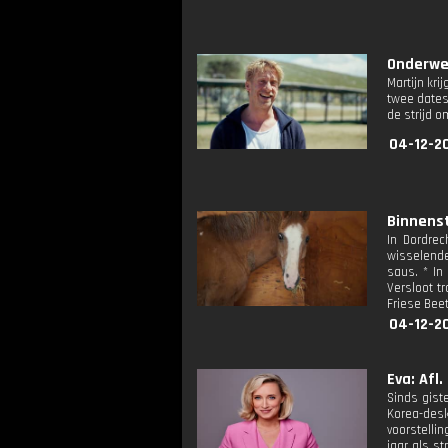
Onderweg
Martijn kri
twee dates 
de strijd o
04-12-2
Binnenst
In Dordre
wisselende
saus. * In
Versloot tr
Friese Bee
04-12-20
Eva: Afl.
Sinds gist
Korea-desk
voorstelli
jaar als s