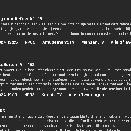
 naar liefde: Afl. 18
jgt na zijn periode alleen weer een nieuwe date op zijn route. Lukt het deze dame 
tegelijk bij Joeri voor jaloezie bij een van de dames en dat laat ze hem weten. Bi
m als winnaar uit de bus te komen. Maar bij Marion beginnen er juist wat irritaties 
024 19:25
NPO3
Amusement.TV
Mensen.TV
Alle afle
eBuiten: Afl. 162
cht woont Eva in haar afstudeerproject: een tiny house van 15 m2 met hand
 theaterdecors. * Chef-kok Sharon maakt een heerlijk, betaalbaar eenpansgerech
 een nieuwe rubriek voor BinnensteBuiten laten trotse bewoners de verborgen 
apt af met Buren, een pittoreske stad in de Gelderse Neder-Betuwe met een rijke g
tgumermolen genieten oud-manegepaarden van hun welverdiende pensioen in de
24 19:10
NPO2
Kennis.TV
Alle afleveringen
 55
eren heerst er onrust in Zuid-Korea en de situatie blijft zich snel ontwikkelen. 
undige Remco Breuker en Mischa Blok, die er familie heeft wonen. * Peter 
ngen meegenomen naar de studio, maar er is niks te vergelijken met wat hij nu m
trafrechtadvocaat o.a. Volkert van der G., Lucia de Berk en Willem Holleeder bij