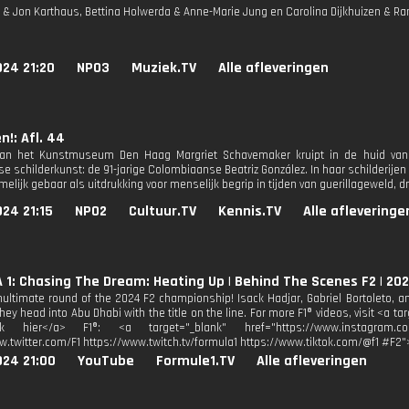
 & Jon Karthaus, Bettina Holwerda & Anne-Marie Jung en Carolina Dijkhuizen & 
024 21:20
NPO3
Muziek.TV
Alle afleveringen
n!: Afl. 44
 van het Kunstmuseum Den Haag Margriet Schavemaker kruipt in de huid va
e schilderkunst: de 91-jarige Colombiaanse Beatriz González. In haar schilderijen
melijk gebaar als uitdrukking voor menselijk begrip in tijden van guerillageweld, d
24 21:15
NPO2
Cultuur.TV
Kennis.TV
Alle afleveringe
1: Chasing The Dream: Heating Up | Behind The Scenes F2 | 202
enultimate round of the 2024 F2 championship! Isack Hadjar, Gabriel Bortoleto, an
ey head into Abu Dhabi with the title on the line. For more F1® videos, visit <a 
lik hier</a> F1®: <a target="_blank" href="https://www.instagram.co
w.twitter.com/F1 https://www.twitch.tv/formula1 https://www.tiktok.com/@f1 #F
024 21:00
YouTube
Formule1.TV
Alle afleveringen