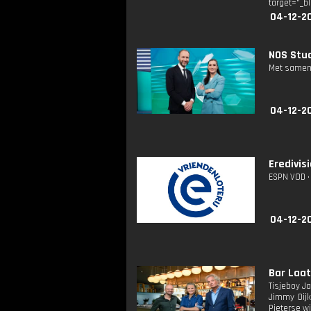
target="_b
04-12-2
NOS Stud
Met samenv
04-12-2
Eredivis
ESPN VOD • 
04-12-2
Bar Laat:
Tisjeboy J
Jimmy Dijk
Pieterse w