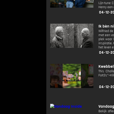
Lijn-tune 
Henry een 
04-12-2
Ik bèn ni
Wilfried de
met een va
plek waar 
inspiratie
het leven 
04-12-2
Kwebbel
This Chall
FoIt3s">Kli
04-12-2
Vandaag
Bekijk afl