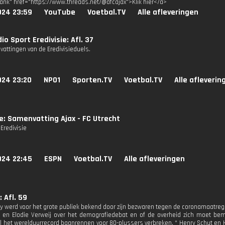
lank" href="https://www.threads.net/@afcajax">Klik hier</a>
024 23:59
YouTube
Voetbal.TV
Alle afleveringen
io Sport Eredivisie: Afl. 37
attingen van de Eredivisieduels.
024 23:20
NPO1
Sporten.TV
Voetbal.TV
Alle afleverin
ie: Samenvatting Ajax - FC Utrecht
Eredivisie
024 22:45
ESPN
Voetbal.TV
Alle afleveringen
 Afl. 59
ay werd voor het grote publiek bekend door zijn bezwaren tegen de coronamaatrege
 en Elodie Verweij over het demografiedebat en of de overheid zich moet be
il het werelduurrecord baanrennen voor 80-plussers verbreken. * Henry Schut en