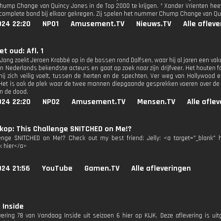
Chump Change van Quincy Jones in de Top 2000 te krijgen. * Xander Vrienten hee
complete band bij elkaar gekregen. Zij spelen het nummer Chump Change van Qu
024 22:20
NPO1
Amusement.TV
Nieuws.TV
Alle aflev
et oud: Afl. 1
 Jong zoekt Jeroen Krabbé op in de bossen rond Dalfsen, waar hij al jaren een vaka
n Nederlands bekendste acteurs en gaat op zoek naar zijn drijfveer. Het houten f
hij zich veilig voelt, tussen de herten en de spechten. Ver weg van Hollywood e
. Het is ook de plek waar de twee mannen diepgaande gesprekken voeren over de li
en de dood.
024 22:20
NPO2
Amusement.TV
Mensen.TV
Alle afle
kop: This Challenge SNITCHED on Me!?
enge SNITCHED on Me!? Check out my best friend: Jelly: <a target="_blank" 
k hier</a>
024 21:56
YouTube
Gamen.TV
Alle afleveringen
 Inside
evering 78 van Vandaag Inside uit seizoen 6 hier op KIJK. Deze aflevering is u