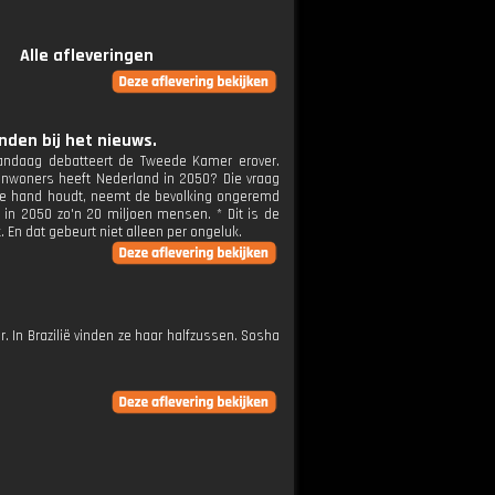
Alle afleveringen
den bij het nieuws.
andaag debatteert de Tweede Kamer erover.
 inwoners heeft Nederland in 2050? Die vraag
 de hand houdt, neemt de bevolking ongeremd
in 2050 zo'n 20 miljoen mensen. * Dit is de
 En dat gebeurt niet alleen per ongeluk.
 In Brazilië vinden ze haar halfzussen. Sosha