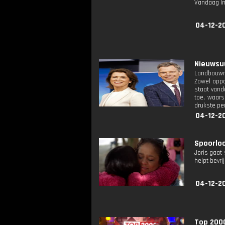
Vandaag I
04-12-2
Nieuwsuu
Landbouwm
Zowel oppo
staat vand
toe, waars
drukste per
04-12-2
Spoorloos
Joris gaat
helpt bevri
04-12-2
Top 2000