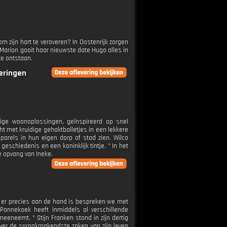
om zijn hart te veroveren? In Oostenrijk zorgen
j Marion gooit haar nieuwste date Hugo alles in
te ontstaan.
veringen
ige woonoplossingen, geïnspireerd op snel
t met kruidige gehaktballetjes in een lekkere
parels in hun eigen dorp of stad zien. Wilco
eschiedenis en een koninklijk tintje. * In het
 opvang van Ineke.
Wat er precies aan de hand is bespreken we met
Pannekoek heeft inmiddels al verschillende
eeneemt. * Stijn Franken stond in zijn dertig
. Over de spraakmakendste zaken van zijn leven