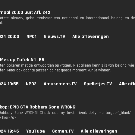
naal 20.00 uur: Afl. 242
aatste nieuws, gebeurtenissen van nationaal en internationaal belang en d
l.
024 20:00
NPO1
Nieuws.TV
Alle afleveringen
Mes op Tafel: Afl. 55
ten pokeren met de antwoorden op vragen. Niet alleen kennis is van belang, wie
ffen. Maar ook door te passen op het goede moment kun je winnen.
024 19:55
NPO2
Amusement.TV
Spelletjes.TV
Alle af
kop: EPIC GTA Robbery Gone WRONG!
Robbery Gone WRONG! Check out my best friend: Jelly: <a target="_blank" h
k hier</a>
024 19:46
YouTube
Gamen.TV
Alle afleveringen