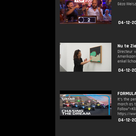
Géza Weisz
04-12-2
Nu te Zie
Directeur
Amerikaans
enkel licha
04-12-20
FORMULA 
It's the p
march as th
Follow">K
https://ww
04-12-2