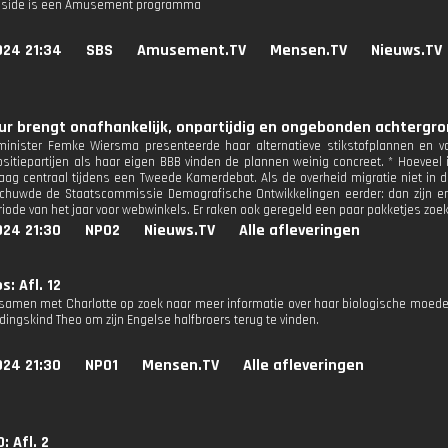
nside is een Amusement programma
024 21:34
SBS
Amusement.TV
Mensen.TV
Nieuws.TV
r brengt onafhankelijk, onpartijdig en ongebonden achtergron
inister Femke Wiersma presenteerde haar alternatieve stikstofplannen en v
sitiepartijen als haar eigen BBB vinden de plannen weinig concreet. * Hoeveel
aag centraal tijdens een Tweede Kamerdebat. Als de overheid migratie niet in
chuwde de Staatscommissie Demografische Ontwikkelingen eerder: dan zijn er 
iode van het jaar voor webwinkels. Er raken ook geregeld een paar pakketjes zoek.
024 21:30
NPO2
Nieuws.TV
Alle afleveringen
: Afl. 12
 samen met Charlotte op zoek naar meer informatie over haar biologische moeder.
jdingskind Theo om zijn Engelse halfbroers terug te vinden.
024 21:30
NPO1
Mensen.TV
Alle afleveringen
: Afl. 2