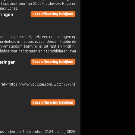
ft speciaal voor Top 2000-lijstduwers Hugo en
incy Jones.
eringen
ntiehuisje bezit. Hij trekt een aantal dagen op
amiliehuis in het bos is voor Jeroen Krabbé de
n Amsterdam komt hij er tot rust en vindt hij
efde voor het acteren en het schilderen, over
veringen
href="https://www.youtube.com/watch?v=VIyl-
itgezonden op 4 december, 21:34 uur bij SBS6.