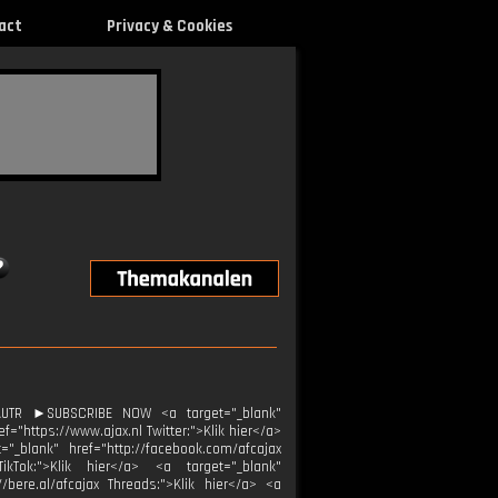
act
Privacy & Cookies
AUTR ►SUBSCRIBE NOW <a target="_blank"
="https://www.ajax.nl Twitter:">Klik hier</a>
="_blank" href="http://facebook.com/afcajax
TikTok:">Klik hier</a> <a target="_blank"
//bere.al/afcajax Threads:">Klik hier</a> <a