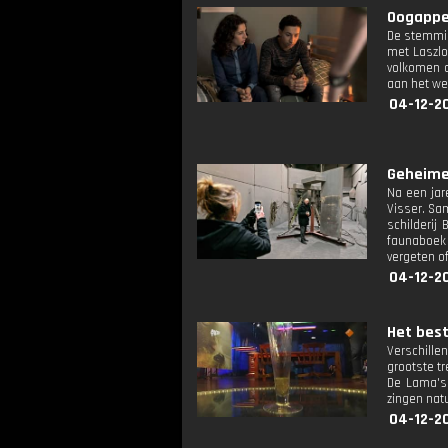
Oogappel
De stemmin
met Laszlo
volkomen o
aan het we
04-12-2
Geheime
Na een jar
Visser. Sa
schilderij
faunaboek 
vergeten o
04-12-2
Het beste
Verschille
grootste t
De Lama's 
zingen natu
04-12-2