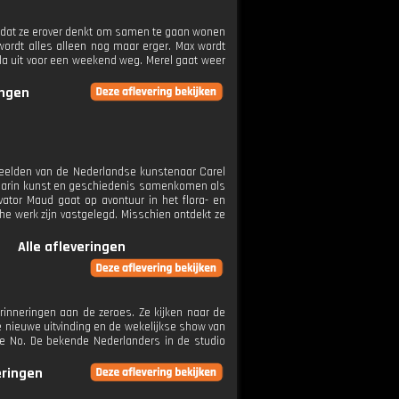
ip dat ze erover denkt om samen te gaan wonen
wordt alles alleen nog maar erger. Max wordt
ola uit voor een weekend weg. Merel gaat weer
ingen
 beelden van de Nederlandse kunstenaar Carel
 waarin kunst en geschiedenis samenkomen als
rvator Maud gaat op avontuur in het flora- en
he werk zijn vastgelegd. Misschien ontdekt ze
Alle afleveringen
erinneringen aan de zeroes. Ze kijken naar de
ke nieuwe uitvinding en de wekelijkse show van
Que No. De bekende Nederlanders in de studio
eringen