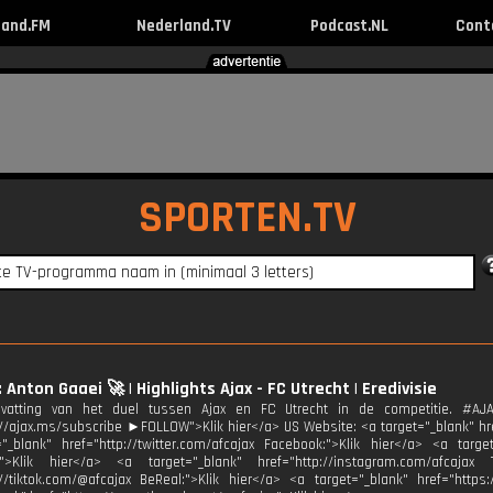
land.FM
Nederland.TV
Podcast.NL
Cont
SPORTEN.TV
 Anton Gaaei 🚀 | Highlights Ajax - FC Utrecht | Eredivisie
atting van het duel tussen Ajax en FC Utrecht in de competitie. #AJ
://ajax.ms/subscribe ►FOLLOW">Klik hier</a> US Website: <a target="_blank" href
"_blank" href="http://twitter.com/afcajax Facebook:">Klik hier</a> <a target
:">Klik hier</a> <a target="_blank" href="http://instagram.com/afcajax 
://tiktok.com/@afcajax BeReal:">Klik hier</a> <a target="_blank" href="https: