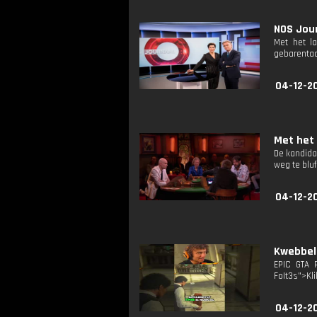
NOS Jour
Met het l
gebarentaa
04-12-2
Met het 
De kandida
weg te blu
04-12-2
Kwebbel
EPIC GTA 
FoIt3s">Kli
04-12-2