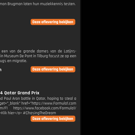
Ramon Brugman laten hun muziekkennis testen.
n een van de grande dames van de Latijns-
 in Museum De Pont in Tilburg focust ze op een
rugs en migratie.
n
4 Qatar Grand Prix
d Paul Aron battle in Qatar, hoping to steal a
target="_blank" href="https://www.Formula1.com
m/F1 https://www.facebook.com/Formula1/
2">Klik hier</a> #ChasingTheDream