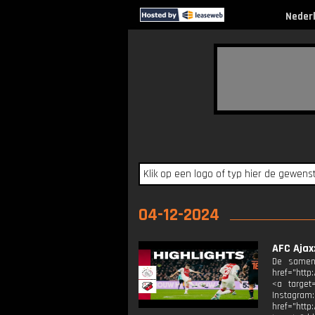
Neder
04-12-2024
AFC Ajax:
De samenv
href="http
<a target=
Instagram
href="http