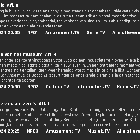
s: Afl. 8
g in huis bij Nina, Mees en Danny is nog steeds niet opperbest. Fabie vertelt P
. Tim probeert te bemiddelen in de ruzie tussen Erik en Marcel maar daardoor 
pgeslokt door zijn cryptohandel, tot wanhoop van Dina en Tim. Fabie nodigt Car
rk en komt een oude bekende tegen.
024 20:35
NPO1
Amusement.TV
Serie.TV
Alle aflever
n van het museum: Afl. 4
enlange zoektocht vindt conservator Ludo op een industrieterrein twee unieke
men met zijn collega's blaast hij ze nieuw leven in. En een ontroerend moment
 Benares na tientallen jaren weer herenigd wordt met zijn originele lijst. Conse
van Anselmus de Boodt. Ze speurt naar de onbekende dieren die in dit historisc
f onontdekte soorten.
024 20:30
NPO2
Cultuur.TV
Informatief.TV
Kennis.TV
 van...de zero's: Afl. 1
nde gasten, zoals Paul Rabbering, Roos Schlikker en Tangarine, vertellen hun h
rends, de vetste hits en verschillende tv-shows. Zo was de plastuit een belangrij
een grote tv-hit. In 2000 brak Jody Bernal door met zijn monsterhit Que Si, 
urlijk mee met deze zomerhit en vertellen wat zij deden in deze hete zomer.
024 20:25
NPO3
Amusement.TV
Muziek.TV
Alle aflev