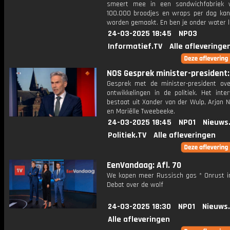
smeert mee in een sandwichfabriek 
100.000 broodjes en wraps per dag kant
worden gemaakt. En ben je onder water l
24-03-2025 18:45
NPO3
Informatief.TV
Alle afleveringe
NOS Gesprek minister-president: 
Gesprek met de minister-president ove
ontwikkelingen in de politiek. Het inte
bestaat uit Xander van der Wulp, Arjan 
en Mariëlle Tweebeeke.
24-03-2025 18:45
NPO1
Nieuws
Politiek.TV
Alle afleveringen
EenVandaag: Afl. 70
We kopen meer Russisch gas * Onrust in 
Debat over de wolf
24-03-2025 18:30
NPO1
Nieuws
Alle afleveringen