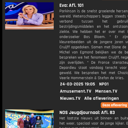
Eva: Afl. 101
Parkinson is de snelst groeiende hersen
wereld. Wetenschappers leggen steeds 
verband tussen het gebru
bestrijdingsmiddelen en het ontsta
ziekte. We hebben het er over met 
onderzoeker Bas Bloem. * Er zij
kleurenbeelden uit de jongere jaren 
Cruijff opgedoken. Samen met Dione de 
Michel van Egmond bekijken we de b
bespreken we het fenomeen Cruijff, nege
zijn overlijden. * De Franse steracte
Depardieu staat vandaag terecht voor
geweld. We bespreken het met Chazia
Veerle Hammerstein & Stefan de Vries.
24-03-2025 19:05
NPO1
Amusement.TV
Mensen.TV
Nieuws.TV
Alle afleveringen
NOS Jeugdjournaal: Afl. 83
Het laatste nieuws uit binnen- en buit
het weer, speciaal voor de jonge kijker.