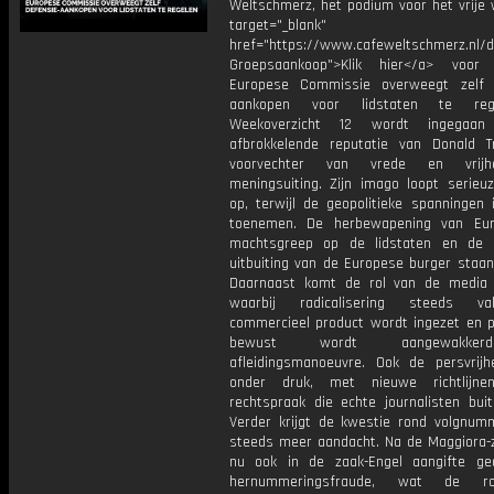
Weltschmerz, het podium voor het vrije 
target="_blank"
href="https://www.cafeweltschmerz.nl/
Groepsaankoop">Klik hier</a> voor
Europese Commissie overweegt zelf 
aankopen voor lidstaten te reg
Weekoverzicht 12 wordt ingegaa
afbrokkelende reputatie van Donald 
voorvechter van vrede en vrijh
meningsuiting. Zijn imago loopt serieu
op, terwijl de geopolitieke spanningen 
toenemen. De herbewapening van Eur
machtsgreep op de lidstaten en de f
uitbuiting van de Europese burger staan
Daarnaast komt de rol van de media
waarbij radicalisering steeds v
commercieel product wordt ingezet en po
bewust wordt aangewakke
afleidingsmanoeuvre. Ook de persvrijh
onder druk, met nieuwe richtlijn
rechtspraak die echte journalisten buit
Verder krijgt de kwestie rond volgnum
steeds meer aandacht. Na de Maggiora-z
nu ook in de zaak-Engel aangifte g
hernummeringsfraude, wat de 