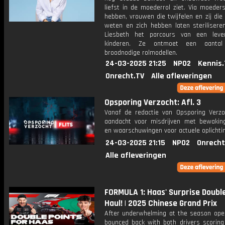
liefst in de moederrol ziet. Via moeders
hebben, vrouwen die twijfelen en zij die
weten en zich hebben laten steriliseren
Liesbeth het parcours van een leve
kinderen. Ze ontmoet een aantal
broodnodige rolmodellen.
24-03-2025 21:25
NPO2
Kennis.
Onrecht.TV
Alle afleveringen
Opsporing Verzocht: Afl. 3
Vanaf de redactie van Opsporing Verzo
aandacht voor misdrijven met bewakin
en waarschuwingen voor actuele oplichti
24-03-2025 21:15
NPO2
Onrecht
Alle afleveringen
FORMULA 1: Haas' Surprise Doubl
Haul! | 2025 Chinese Grand Prix
After underwhelming at the season ope
bounced back with both drivers scoring 