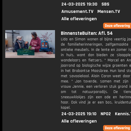
24-03-2025 19:30
SBS
Amusement.TV
Mensen.TV
Alle afleveringen
BinnensteBuiten: Afl. 54
Lida en Simon wonen al bijna veertig ja
de familieherinneringen, zelfgemaakte
antieke meubels. In de lente en zomer i
in huis, want dan bieden ze slaappl
wandelaars en fietsers. * Marcel en An
jaarrond op biologische wijze groenten 
in het Brabantse Maasbree. Hun land sta
met savooiekool. Alain Caron weet daar
mee. * Jan toverde, samen met zijn 
vrouw Jennie, een verloren stuk grond i
om tot natuurparadijs. De tiend
sneeuwklokjes zijn een ode en herinn
haar. Ook vind je er een bos, kruidentu
kapel.
24-03-2025 19:10
NPO2
Kennis.
Alle afleveringen