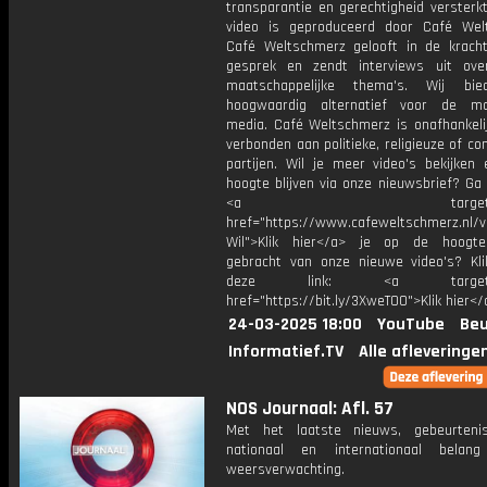
transparantie en gerechtigheid versterkt
video is geproduceerd door Café Wel
Café Weltschmerz gelooft in de krach
gesprek en zendt interviews uit ove
maatschappelijke thema's. Wij bi
hoogwaardig alternatief voor de ma
media. Café Weltschmerz is onafhankelij
verbonden aan politieke, religieuze of c
partijen. Wil je meer video's bekijken
hoogte blijven via onze nieuwsbrief? Ga
<a target="_bl
href="https://www.cafeweltschmerz.nl/v
Wil">Klik hier</a> je op de hoogt
gebracht van onze nieuwe video's? Kl
deze link: <a target="_
href="https://bit.ly/3XweTO0">Klik hier</
24-03-2025 18:00
YouTube
Beu
Informatief.TV
Alle afleveringe
NOS Journaal: Afl. 57
Met het laatste nieuws, gebeurteni
nationaal en internationaal bela
weersverwachting.