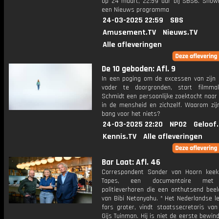
op 24 maart, 22:59 uur bij SBS6. Show
een Nieuws programma
24-03-2025 22:59
SBS
Amusement.TV
Nieuws.TV
Alle afleveringen
De 10 geboden: Afl. 9
In een poging om de excessen van zijn 
vader te doorgronden, start filmma
Schmidt een persoonlijke zoektocht naar
in de mensheid en zichzelf. Waarom zi
bang voor het niets?
24-03-2025 22:20
NPO2
Geloof
Kennis.TV
Alle afleveringen
Bar Laat: Afl. 46
Correspondent Sander van Hoorn keek
Tapes, een documentaire met 
politieverhoren die een onthutsend beel
van Bibi Netanyahu. * Het Nederlandse l
fors groter, vindt staatssecretaris van
Gijs Tuinman. Hij is niet de eerste bewi