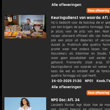
Alle afleveringen
Keuringsdienst van waarde: Afl. 
Hij is bedacht voor de kaaskop die er g
van kan krijgen: de quattro formaggi. Vie
je pizza, voor de prijs van één. Naar 
recept uiteraard officieel alle vier Itali
pak een pizza uit diepvries of versv
duizelt je. Praktisch elke quattro form
pronkt weer met andere kazen. Van 
klassiekers als Edammer en Gouda. 
waar geen pizzabakker ooit eerder 
gehoord. Fromarella staat erop. Of
Keuringsdienst van waarde wil weten 
kaas die eet en ontdekt dat de fantas
quattro formaggi vrij spel heeft.
24-03-2025 21:30
NPO1
Kook.T
Alle afleveringen
NPO Doc: Afl. 34
Liesbeth Rasker legt bloot hoe de maa
nog steeds bewust en onbewust vro