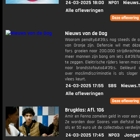
24-03-2025 18:00
NPO1
Nieuws
Alle afleveringen
Nieuws van de Dag
Waarom penalty&#39;s nog steeds de ach
van Oranje zijn. Defensie wil met déz
fors groeien naar 200.000 strijdkrachte
meer mannen zijn bang om iets &#39;f
te zeggen. Elektrische rijders keren mas
naar brandstofauto&#39;s. Gekleurd 
over moslimdiscriminatie is als slager 
vlees keurt.
24-03-2025 17:55
SBS
Nieuws.
Alle afleveringen
Brugklas: Afl. 106
Amir en Fenna zamelen geld in voor een 
Ze worden door Soares van diefstal be
als er 50 euro uit de collectebus verdwijn
24-03-2025 17:45
NPO3
Jonger