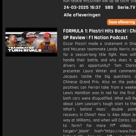
hun relatie misschien wel op de tocht sta
24-03-2025 16:37
SBS
Serie.TV
Alle afleveringen
FORMULA 1: Piastri Hits Back! | C
GP Review | F1 Nation Podcast
Oscar Piastri made a statement in Sha
and McLaren teammate Lando Norris ar
for a season-long title fight. How wil
handle their battle, and why does it g
drivers an opportunity? Tom Clarks
presenter Laura Winter and comment
Jacques tackle the big questions a
Chinese Grand Prix. Also on the podc
positives can Ferrari take from a week
Lewis Hamilton won in red for the first
both cars were disqualified. What will R
about Liam Lawson's tough start to th
What's behind Haas' double points
recovery in China? How is Alex Albon le
way at Williams, and when will Carlos Sa
to form? For more F1® videos, 
target="_blank" href="https://www.For