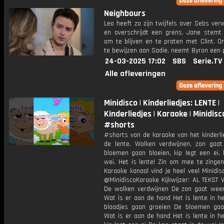
Neighbours
Leo heeft zo zijn twijfels over Sebs ve
en overschrijdt een grens. Jane stemt
om te blijven en te praten met Clint. O
te bewijzen aan Sadie, neemt Byron een p
24-03-2025 17:02
SBS
Serie.TV
Alle afleveringen
Minidisco | Kinderliedjes: LENTE |
Kinderliedjes | Karaoke | Minidisc
#shorts
#shorts van de karaoke van het kinderli
de lente. Wolken verdwijnen, zon gaat 
bloemen gaan bloeien, kip legt een ei, 
wei. Het is lente! Zin om mee te zinge
Karaoke kanaal vind je heel veel Minidisco
@MinidiscoKaraoke Kijkwijzer: AL TEKST 
De wolken verdwijnen De zon gaat weer
Wat is er aan de hand Het is lente in h
blaadjes gaan groeien De bloemen gaa
Wat is er aan de hand Het is lente in h