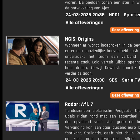
waren. De beelden tonen een ster in w
de ontwikkeling van Ajax.
24-03-2025 20:35
NPO1
Sporte
Alle afleveringen
NCIS: Origins
Wanneer er wordt ingebroken in de bew
en er een aanzienlijke hoeveelheid cash 
onderzoekt het team een ​​verband
recente zaak. Lala vertelt Gibbs openha
haar daden, terwijl Kowalski moeite
verder te gaan.
24-03-2025 20:30
SBS
Serie.TV
Alle afleveringen
Radar: Afl. 7
Tienduizenden elektrische Peugeots, Ci
Opels rijden rond met een essentieel 
dat opvallend vaak stuk gaat: de bo
Vervanging kan een paar duizend euro k
fabrikant, Stellantis, geeft niet thuis. 
op zoek naar antwoorden. Alleen