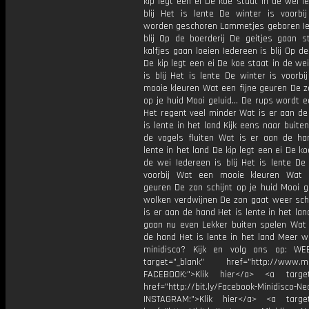
kip legt een ei De koe staat in de wei I
blij Het is lente De winter is voorbi
worden geschoren Lammetjes geboren Ie
blij Op de boerderij De geitjes gaan s
kalfjes gaan loeien Iedereen is blij Op de
De kip legt een ei De koe staat in de we
is blij Het is lente De winter is voorb
mooie kleuren Wat een fijne geuren De z
op je huid Mooi geluid... De rups wordt e
Het regent veel minder Wat is er aan de
is lente in het land Kijk eens naar buite
de vogels fluiten Wat is er aan de ha
lente in het land De kip legt een ei De ko
de wei Iedereen is blij Het is lente De
voorbij Wat een mooie kleuren Wat 
geuren De zon schijnt op je huid Mooi ge
wolken verdwijnen De zon gaat weer sch
is er aan de hand Het is lente in het l
gaan nu even Lekker buiten spelen Wat 
de hand Het is lente in het land Meer w
minidisco? Kijk en volg ons op: WE
target="_blank" href="http://www.min
FACEBOOK:">Klik hier</a> <a target
href="http://bit.ly/Facebook-Minidisco-Ne
INSTAGRAM:">Klik hier</a> <a target