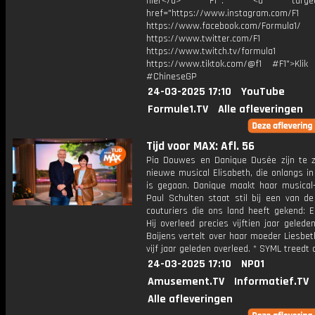
hier</a> F1®: <a target="_
href="https://www.instagram.com/F1
https://www.facebook.com/Formula1/
https://www.twitter.com/F1
https://www.twitch.tv/formula1
https://www.tiktok.com/@f1 #F1">Klik
#ChineseGP
24-03-2025 17:10
YouTube
Formule1.TV
Alle afleveringen
Tijd voor MAX: Afl. 56
Pia Douwes en Danique Dusée zijn te z
nieuwe musical Elisabeth, die onlangs i
is gegaan. Danique maakt haar musical-
Paul Schulten staat stil bij een van de
couturiers die ons land heeft gekend: E
Hij overleed precies vijftien jaar geleden
Baijens vertelt over haar moeder Liesbeth
vijf jaar geleden overleed. * SYML treedt 
24-03-2025 17:10
NPO1
Amusement.TV
Informatief.TV
Alle afleveringen