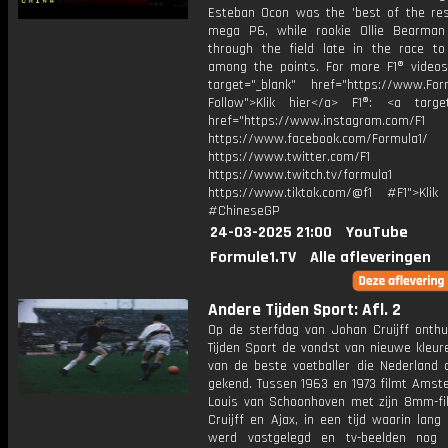
Esteban Ocon was the 'best of the res
mega P6, while rookie Ollie Bearma
through the field late in the race to
among the points. For more F1® videos,
target="_blank" href="https://www.For
Follow">Klik hier</a> F1®: <a target
href="https://www.instagram.com/F1
https://www.facebook.com/Formula1/
https://www.twitter.com/F1
https://www.twitch.tv/formula1
https://www.tiktok.com/@f1 #F1">Klik
#ChineseGP
24-03-2025 21:00
YouTube
Formule1.TV
Alle afleveringen
Andere Tijden Sport: Afl. 2
Op de sterfdag van Johan Cruijff onthu
Tijden Sport de vondst van nieuwe kleur
van de beste voetballer die Nederland o
gekend. Tussen 1963 en 1973 filmt Ams
Louis van Schoonhoven met zijn 8mm-f
Cruijff en Ajax, in een tijd waarin lang 
werd vastgelegd en tv-beelden nog 