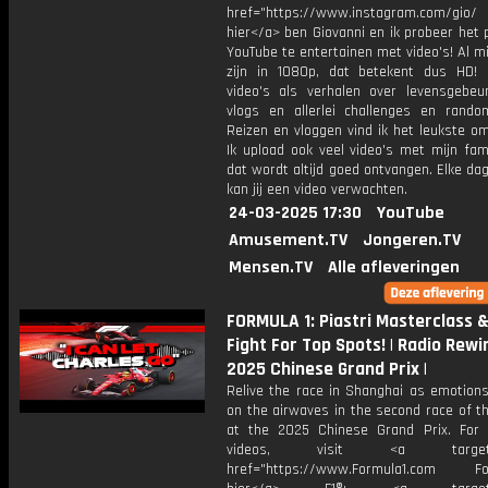
href="https://www.instagram.com/gio/
hier</a> ben Giovanni en ik probeer het 
YouTube te entertainen met video's! Al mi
zijn in 1080p, dat betekent dus HD! 
video's als verhalen over levensgebeur
vlogs en allerlei challenges en rando
Reizen en vloggen vind ik het leukste o
Ik upload ook veel video's met mijn fam
dat wordt altijd goed ontvangen. Elke da
kan jij een video verwachten.
24-03-2025 17:30
YouTube
Amusement.TV
Jongeren.TV
Mensen.TV
Alle afleveringen
FORMULA 1: Piastri Masterclass 
Fight For Top Spots! | Radio Rewin
2025 Chinese Grand Prix |
Relive the race in Shanghai as emotions
on the airwaves in the second race of t
at the 2025 Chinese Grand Prix. For
videos, visit <a target="_
href="https://www.Formula1.com Fol