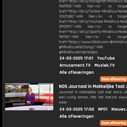
href="http://bit.ly/Instagram-Minidisco-N
TWITTER:">Klik hier</a> <a target=
href="http://bit.ly/Twitter-Minidisco-Nede
YOUTUBE:">Klik hier</a> <a target=
href="http://bit.ly/YouTube-Minidisco-Ned
SPOTIFY:">Klik hier</a> <a target=
href="http://bit.ly/Spotify-Minidisco-Nede
TIKTOK:">Klik hier</a> <a target=
href="https://www.tiktok.com/@minidis
@MinidiscoKidsSongs">Klik h
@MinidiscoKinderliedjes
24-03-2025 17:01
YouTube
Amusement.TV
Muziek.TV
Alle afleveringen
NOS Journaal in Makkelijke Taal: 
Journaal in makkelijke taal met extra ui
een rustig tempo. Met het laatste nieu
weer.
24-03-2025 17:00
NPO1
Nieuws
Alle afleveringen