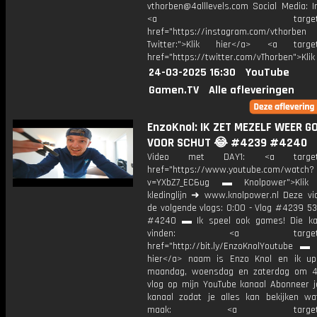
vthorben@4alllevels.com Social Media: I
<a target="_bl
href="https://instagram.com/vthorben
Twitter:">Klik hier</a> <a target=
href="https://twitter.com/vThorben">Klik
24-03-2025 16:30
YouTube
Gamen.TV
Alle afleveringen
EnzoKnol: IK ZET MEZELF WEER G
VOOR SCHUT 😂 #4239 #4240
Video met DAY1: <a target="
href="https://www.youtube.com/watch?
v=YXbZ7_EC6ug ▬ Knolpower">Klik 
kledinglijn ➜ www.knolpower.nl Deze vi
de volgende vlogs: 0:00 - Vlog #4239 53
#4240 ▬ Ik speel ook games! Die ka
vinden: <a target="_b
href="http://bit.ly/EnzoKnolYoutube ▬ M
hier</a> naam is Enzo Knol en ik up
maandag, woensdag en zaterdag om 4
vlog op mijn YouTube kanaal Abonneer j
kanaal zodat je alles kan bekijken w
maak: <a target="_b