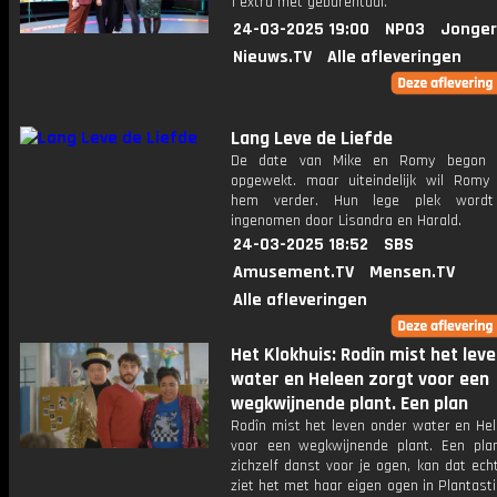
1 extra met gebarentaal.
24-03-2025 19:00
NPO3
Jonger
Nieuws.TV
Alle afleveringen
Lang Leve de Liefde
De date van Mike en Romy begon be
opgewekt. maar uiteindelijk wil Romy
hem verder. Hun lege plek word
ingenomen door Lisandra en Harald.
24-03-2025 18:52
SBS
Amusement.TV
Mensen.TV
Alle afleveringen
Het Klokhuis: Rodîn mist het lev
water en Heleen zorgt voor een
wegkwijnende plant. Een plan
Rodîn mist het leven onder water en Hel
voor een wegkwijnende plant. Een plan
zichzelf danst voor je ogen, kan dat ec
ziet het met haar eigen ogen in Plantasti