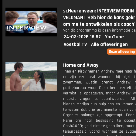
scHeerenveen: INTERVIEW ROBIN
VELDMAN | 'Heb hier de kans gek
om me te ontwikkelen als coach'
Van dit programma is geen informatie be
24-03-2025 16:57
YouTube
Voetbal.TV
Alle afleveringen
Home and Away
Theo en Kirby nemen Andrew mee naar h
en zijn verbaasd wanneer hij blijkt 
zwemmen. Justin brengt Andrew 
politiebureau waar Cash hem vertelt da
vermist is opgegeven, maar Andrew w
meeste vragen te beantwoorden. Al
bieden Marilyn hun hulp aan en komen v
te weten dat drie prominente leden van
Organics onlangs zijn opgestapt. Eden 
Remi om haar beslissing te accep
Cash&#39; geld niet te gebruiken, maar 
teleurgesteld, vooral wanneer ze sugge