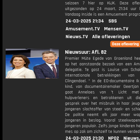
seizoen 7 hier op KIJK. Deze aflev
uitgezonden op 24 maart, 21:34 uur 
Vandaag Inside is een Amusement prog
24-03-2025 21:34
SBS
Amusement.TV
Mensen.TV
Nieuws.TV
Alle afleveringen
Nieuwsuur: Afl. 82
Premier Múte Egede van Groenland heef
op het aanstaande bezoek van een Am
delegatie. Te gast is Louise van Schai
internationale betrekkingen van I
Clingendael. * In de EO-documentaire I
kind, van documentairemaker Geertjan
gaat Anneloes van 't Licht met 
hulpverleners en betrokkenen uit di
gesprek over het misbruik in haar jeug
jongeren slachtoffer van steek- en schie
De politie neemt elk jaar meer wa
jongeren in beslag. Vooral steekwapens
jongeren populair. Zelfs jonge kinderen 
mes op zak om zichzelf te kunnen verded
24-03-2025 21:30
NPO2
Nieuws