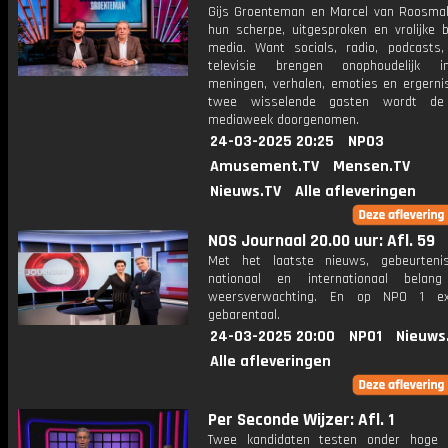
Gijs Groenteman en Marcel van Roosma
hun scherpe, uitgesproken en vrolijke b
media. Want socials, radio, podcasts,
televisie brengen onophoudelijk in
meningen, verhalen, emoties en ergerni
twee wisselende gasten wordt de 
mediaweek doorgenomen.
24-03-2025 20:25
NPO3
Amusement.TV
Mensen.TV
Nieuws.TV
Alle afleveringen
NOS Journaal 20.00 uur: Afl. 59
Met het laatste nieuws, gebeurteni
nationaal en internationaal bela
weersverwachting. En op NPO 1 e
gebarentaal.
24-03-2025 20:00
NPO1
Nieuws
Alle afleveringen
Per Seconde Wijzer: Afl. 1
Twee kandidaten testen onder hoge 