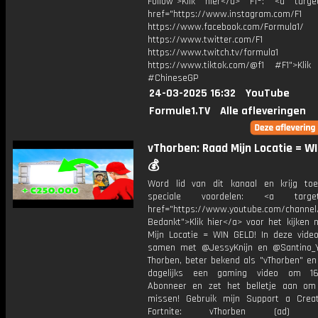
Follow">Klik hier</a> F1®: <a target
href="https://www.instagram.com/F1
https://www.facebook.com/Formula1/
https://www.twitter.com/F1
https://www.twitch.tv/formula1
https://www.tiktok.com/@f1 #F1">Klik
#ChineseGP
24-03-2025 16:32
YouTube
Formule1.TV
Alle afleveringen
vThorben: Raad Mijn Locatie = WI
💰
Word lid van dit kanaal en krijg to
speciale voordelen: <a target=
href="https://www.youtube.com/channel
Bedankt">Klik hier</a> voor het kijken 
Mijn Locatie = WIN GELD! In deze video
samen met @JessyKnijn en @Santino_Y
Thorben, beter bekend als "vThorben" en
dagelijks een gaming video om 16
Abonneer en zet het belletje aan om
missen! Gebruik mijn Support a Crea
Fortnite: vThorben (ad) Bu