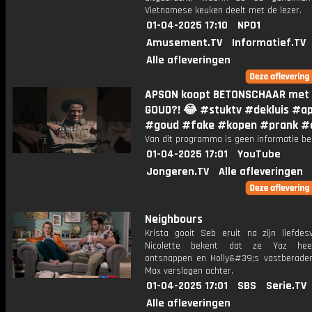
Vietnamese keuken deelt met de lezer.
01-04-2025 17:10
NPO1
Amusement.TV
Informatief.TV
Alle afleveringen
APSON koopt BETONSCHAAR met
GOUD?! 😂 #stuktv #dekluis #a
#goud #fake #kopen #prank #
Van dit programma is geen informatie be
01-04-2025 17:01
YouTube
Jongeren.TV
Alle afleveringen
Neighbours
Krista gooit Seb eruit na zijn liefdesv
Nicolette bekent dat ze Yaz hee
ontsnappen en Holly&#39;s vastberaden
Max verslagen achter.
01-04-2025 17:01
SBS
Serie.TV
Alle afleveringen