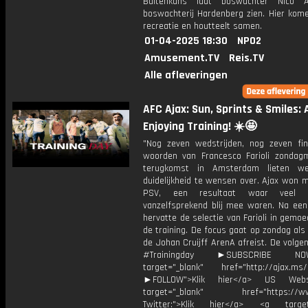
Buitenkans laat boswachter Nico 
boswachterij Hardenberg zien. Hier kome
recreatie en houtteelt samen.
01-04-2025 18:30
NPO2
Amusement.TV
Reis.TV
Alle afleveringen
AFC Ajax: Sun, Sprints & Smiles: 
Enjoying Training! ☀️🤩
"Nog zeven wedstrijden, nog zeven fin
woorden van Francesco Farioli zondagm
terugkomst in Amsterdam lieten we
duidelijkheid te wensen over. Ajax won m
PSV, een resultaat waar veel A
vanzelfsprekend blij mee waren. Na een 
hervatte de selectie van Farioli in gemo
de training. De focus gaat op zondag al
de Johan Cruijff ArenA afreist. De volgen
#Trainingday ►SUBSCRIBE 
target="_blank" href="http://ajax.ms/
►FOLLOW">Klik hier</a> US Webs
target="_blank" href="https://www
Twitter:">Klik hier</a> <a target=