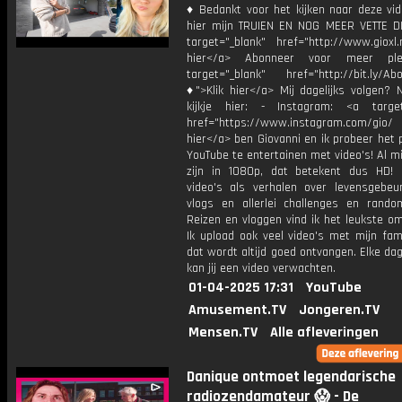
♦ Bedankt voor het kijken naar deze vid
hier mijn TRUIEN EN NOG MEER VETTE D
target="_blank" href="http://www.gioxl.
hier</a> Abonneer voor meer ple
target="_blank" href="http://bit.ly/Ab
♦">Klik hier</a> Mij dagelijks volgen?
kijkje hier: - Instagram: <a target
href="https://www.instagram.com/gio/
hier</a> ben Giovanni en ik probeer het 
YouTube te entertainen met video's! Al mi
zijn in 1080p, dat betekent dus HD! 
video's als verhalen over levensgebeur
vlogs en allerlei challenges en rando
Reizen en vloggen vind ik het leukste o
Ik upload ook veel video's met mijn fam
dat wordt altijd goed ontvangen. Elke da
kan jij een video verwachten.
01-04-2025 17:31
YouTube
Amusement.TV
Jongeren.TV
Mensen.TV
Alle afleveringen
Danique ontmoet legendarische
radiozendamateur 😱 - De