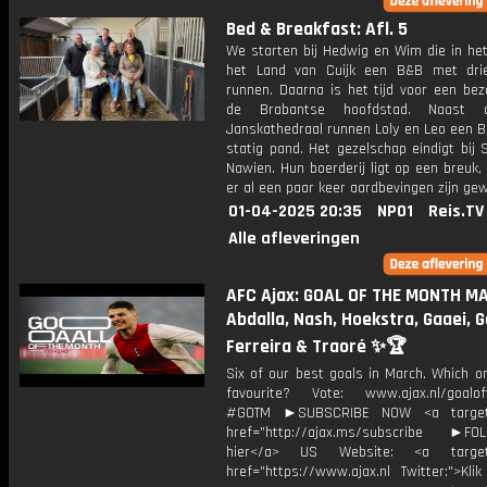
Bed & Breakfast: Afl. 5
We starten bij Hedwig en Wim die in het
het Land van Cuijk een B&B met dri
runnen. Daarna is het tijd voor een bez
de Brabantse hoofdstad. Naast 
Janskathedraal runnen Loly en Leo een B
statig pand. Het gezelschap eindigt bij
Nawien. Hun boerderij ligt op een breuk
er al een paar keer aardbevingen zijn ge
01-04-2025 20:35
NPO1
Reis.TV
Alle afleveringen
AFC Ajax: GOAL OF THE MONTH MA
Abdalla, Nash, Hoekstra, Gaaei,
Ferreira & Traoré ✨🏆
Six of our best goals in March. Which o
favourite? Vote: www.ajax.nl/goalo
#GOTM ►SUBSCRIBE NOW <a target=
href="http://ajax.ms/subscribe ►FOL
hier</a> US Website: <a target=
href="https://www.ajax.nl Twitter:">Kli