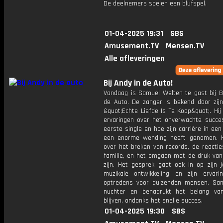
De deelnemers spelen een blufspel.
01-04-2025 19:31
SBS
Amusement.TV
Mensen.TV
Alle afleveringen
Bij Andy in de Auto!
Vandaag is Samuel Welten te gast bij Bi
de Auto. De zanger is bekend door zi
&quot;Echte Liefde Is Te Koop&quot;. Hij 
ervaringen over het onverwachte succes
eerste single en hoe zijn carrière in een 
een enorme wending heeft genomen. Hi
over het breken van records, de reactie
familie, en het omgaan met de druk va
zijn. Het gesprek gaat ook in op zijn j
muzikale ontwikkeling en zijn ervar
optredens voor duizenden mensen. Samu
nuchter en benadrukt het belang van
blijven, ondanks het snelle succes.
01-04-2025 19:30
SBS