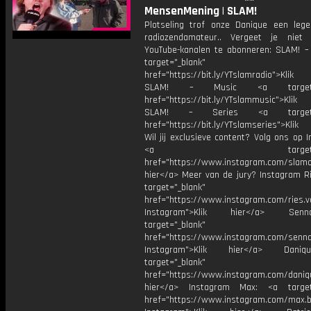
MensenMening | SLAM!
Plotseling trof onze Danique een lege
radiozendamateur.. Vergeet je niet
YouTube-kanalen te abonneren: SLAM! –
target="_blank"
href="https://bit.ly/YTslamradio">Klik
SLAM! – Music <a target="_
href="https://bit.ly/YTslammusic">Klik
SLAM! – Series <a target="
href="https://bit.ly/YTslamseries">Klik
Wil jij exclusieve content? Volg ons op 
<a target="_bl
href="https://www.instagram.com/slamoff
hier</a> Meer van de jury? Instagram Ri
target="_blank"
href="https://www.instagram.com/ries.v
Instagram">Klik hier</a> Se
target="_blank"
href="https://www.instagram.com/senna
Instagram">Klik hier</a> Dani
target="_blank"
href="https://www.instagram.com/daniq
hier</a> Instagram Max: <a target=
href="https://www.instagram.com/max.b