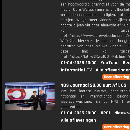
een hoogwaardig alternatief voor de m
media. Café Weltschmerz is onafhankelij
verbonden aan politieke, religieuze of c
partijen. Wil je meer video's bekijken
hoogte blijven via onze nieuwsbrief? Ga
<a target="_bl
href="https://www.cafeweltschmerz.nl/v
Wil">Klik hier</a> je op de hoogt
gebracht van onze nieuwe video's? Kl
deze link: <a target="_
href="https://bit.ly/3XweTO0">Klik hier</
01-04-2025 20:00
YouTube
Beu
Informatief.TV
Alle afleveringe
NOS Journaal 20.00 uur: Afl. 65
Met het laatste nieuws, gebeurteni
nationaal en internationaal bela
weersverwachting. En op NPO 1 e
gebarentaal.
01-04-2025 20:00
NPO1
Nieuws
Alle afleveringen