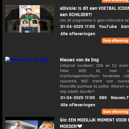
eDivisie: Is dit een VOETBAL ICOO
een SCHILDER?!
Van dit programma is geen informatie be
01-04-2025 17:55
YouTube
Gam
Alle afleveringen
Nieuws van de Dag
Lintjesrel escaleert: CDA en CU eisen
Faber blijft bij haar stan
Vrachtwagenchauffeurs herdenken co
rouwactie. NSC stemt voor vuurwer
Financiële puinhoop bij politie. Waarom w
nog steeds duurder?
01-04-2025 17:55
SBS
Nieuws.
Alle afleveringen
Gio: EEN MOEILIJK MOMENT VOOR 
MOEDER!💔