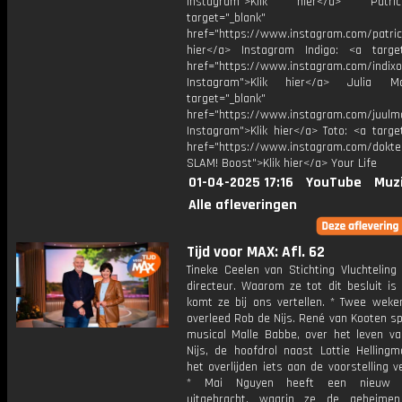
Instagram">Klik hier</a> Patr
target="_blank"
href="https://www.instagram.com/patric
hier</a> Instagram Indigo: <a target
href="https://www.instagram.com/indixo
Instagram">Klik hier</a> Julia 
target="_blank"
href="https://www.instagram.com/juulm
Instagram">Klik hier</a> Toto: <a targe
href="https://www.instagram.com/dokte
SLAM! Boost">Klik hier</a> Your Life
01-04-2025 17:16
YouTube
Muz
Alle afleveringen
Tijd voor MAX: Afl. 62
Tineke Ceelen van Stichting Vluchteling
directeur. Waarom ze tot dit besluit is
komt ze bij ons vertellen. * Twee weke
overleed Rob de Nijs. René van Kooten sp
musical Malle Babbe, over het leven v
Nijs, de hoofdrol naast Lottie Hellingm
het overlijden iets aan de voorstelling 
* Mai Nguyen heeft een nieuw k
uitgebracht, waarin ze de geheime