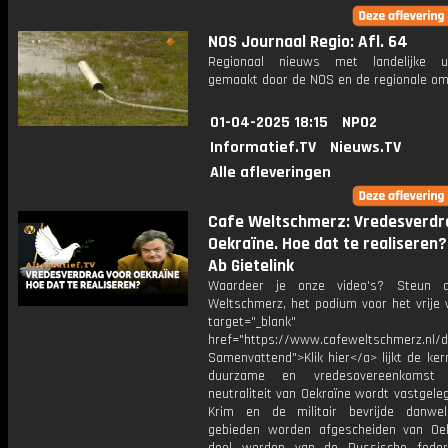
NOS Journaal Regio: Afl. 64
Regionaal nieuws met landelijke uit
gemaakt door de NOS en de regionale om
01-04-2025 18:15
NPO2
Informatief.TV
Nieuws.TV
Alle afleveringen
Cafe Weltschmerz: Vredesverdr
Oekraïne. Hoe dat te realiseren?
Ab Gietelink
Waardeer je onze video's? Steun 
Weltschmerz, het podium voor het vrije 
target="_blank"
href="https://www.cafeweltschmerz.nl/
Samenvattend">Klik hier</a> lijkt de ke
duurzame en vredesovereenkomst
neutraliteit van Oekraïne wordt vastgele
Krim en de militair bevrijde danwe
gebieden worden afgescheiden van Oe