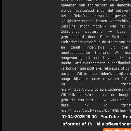
deel worden van de Russische feder
opnemen van taalrechten en denazifi
worden vastgelegd, maar dat betekent
het in Oekraïne ook wordt uitgevoerd.
‘veiligheidstroepen’ komen waarschijnli
Oekraïne, maar mogelijk wel net b
Oekraïense westgrens. --- Deze 
geproduceerd door Café Weltschme
Weltschmerz gelooft in de kracht van he
en zendt interviews uit over 
maatschappelijke thema's. Wij bi
hoogwaardig alternatief voor de ma
media. Café Weltschmerz is onafhankelij
verbonden aan politieke, religieuze of c
partijen. Wil je meer video's bekijken
hoogte blijven via onze nieuwsbrief? Ga
<a target="_bl
href="https://www.cafeweltschmerz.nl/v
Wil">Klik hier</a> je op de hoogt
gebracht van onze nieuwe video's? Kl
deze link: <a target="_
href="https://bit.ly/3XweTO0">Klik hier</
01-04-2025 18:00
YouTube
Beu
Informatief.TV
Alle afleveringe