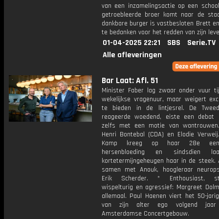
van een inzamelingsactie op een school
getroebleerde broer komt naar de sta
dankbare burger is vastbesloten Brett e
te bedanken voor het redden van zijn leve
01-04-2025 22:21
SBS
Serie.TV
Alle afleveringen
Bar Laat: Afl. 51
Minister Faber lag zwaar onder vuur ti
wekelijkse vragenuur, maar weigert ex
te bieden in de lintjesrel. De Twe
reageerde woedend, eiste een debat 
zelfs met een motie van wantrouwen
Henri Bontebal (CDA) en Elodie Verweij
Kamp kreeg op haar 28e een
hersenbloeding en sindsdien la
kortetermijngeheugen haar in de steek. 
samen met Anouk, hoogleraar neurops
Erik Scherder. * Enthousiast, stri
wispelturig en agressief: Margreet Dolm
allemaal. Paul Haenen viert het 50-jari
van zijn alter ego volgend jaa
Amsterdamse Concertgebouw.