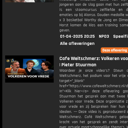
jongeren aan de slag gaan met hun zelfb
is een stoomcursus zelfliefde en d
emoties op bij Alonso. Gouden medaille 
x 3 basketbal Worthy de Jong en Dime
Horst komen de klas een training sam
geven.
01-04-2025 20:25
NPO3
Speelf
Alle afleveringen
Cafe Weltschmerz: Volkeren voo
| Pieter Stuurman
Waardeer je onze video's? Steun 
Weltschmerz, het podium voor het vrije 
target="_blank"
href="https://www.cafeweltschmerz.nl/
In">Klik hier</a> deze aflevering ga
Stuurman het gesprek aan met twee 
Volkeren voor Vrede. Deze organisatie z
voor vrede en zij bespreken hier hun 
idealen. --- Deze video is geproduceerd
Weltschmerz. Café Weltschmerz gelo
kracht van het gesprek en zendt inter
over actuele maatschappelijke thema's. 