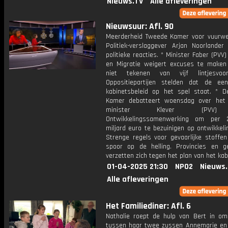
Nieuws.TV
Alle afleveringen
Nieuwsuur: Afl. 90
Meerderheid Tweede Kamer voor vuurwe
Politiek-verslaggever Arjan Noorlander
politieke reacties. * Minister Faber (PVV)
en Migratie weigert excuses te maken
niet tekenen van vijf lintjesvoord
Oppositiepartijen stelden dat de ee
kabinetsbeleid op het spel staat. * 
Kamer debatteert woensdag over het
minister Klever (PVV)
Ontwikkelingssamenwerking om per 
miljard euro te bezuinigen op ontwikkeli
Strenge regels voor gevaarlijke stoffen
spoor op de helling. Provincies en 
verzetten zich tegen het plan van het kab
01-04-2025 21:30
NPO2
Nieuws
Alle afleveringen
Het Familiediner: Afl. 6
Nathalie roept de hulp van Bert in om
tussen haar twee zussen Annemarie en 