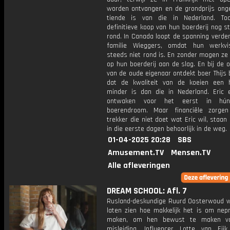
worden ontvangen en de grondprijs ong
tiende is van die in Nederland. To
definitieve koop van hun boerderij nog s
rond. In Canada loopt de spanning verder
familie Wieggers, omdat hun werkv
steeds niet rond is. En zonder mogen ze
op hun boerderij aan de slag. En bij de 
van de oude eigenaar ontdekt boer Thijs
dat de kwaliteit van de koeien een 
minder is dan die in Nederland. Eric 
ontwaken voor het eerst in hún
boerendroom. Maar financiële zorge
trekker die niet doet wat Eric wil, staan
in die eerste dagen behoorlijk in de weg.
01-04-2025 20:28
SBS
Amusement.TV
Mensen.TV
Alle afleveringen
DREAM SCHOOL: Afl. 7
Rusland-deskundige Ruurd Oosterwoud wi
laten zien hoe makkelijk het is om nep
maken, om hen bewust te maken va
misleiding. Influencer Lotte van Eij