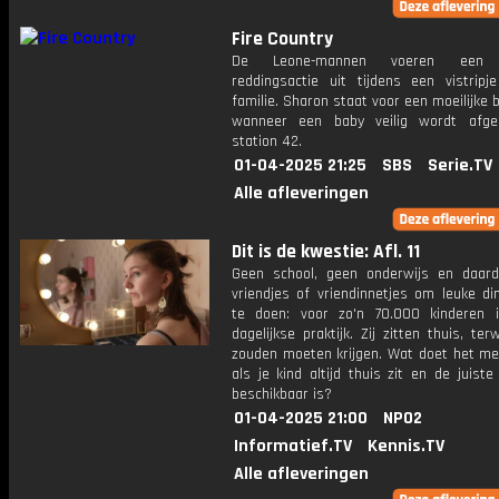
Fire Country
De Leone-mannen voeren een r
reddingsactie uit tijdens een vistrip
familie. Sharon staat voor een moeilijke b
wanneer een baby veilig wordt afge
station 42.
01-04-2025 21:25
SBS
Serie.TV
Alle afleveringen
Dit is de kwestie: Afl. 11
Geen school, geen onderwijs en daar
vriendjes of vriendinnetjes om leuke d
te doen: voor zo'n 70.000 kinderen 
dagelijkse praktijk. Zij zitten thuis, terw
zouden moeten krijgen. Wat doet het met
als je kind altijd thuis zit en de juiste
beschikbaar is?
01-04-2025 21:00
NPO2
Informatief.TV
Kennis.TV
Alle afleveringen