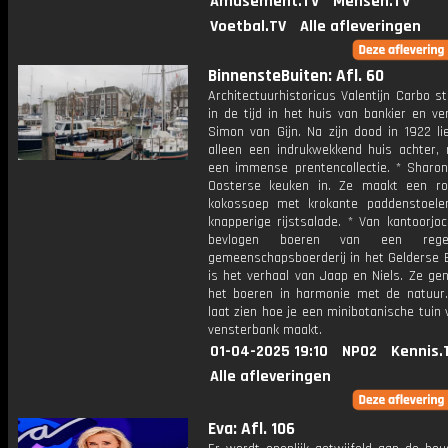
Amusement.TV
Mensen.TV
Voetbal.TV
Alle afleveringen
BinnensteBuiten: Afl. 60
Architectuurhistoricus Valentijn Carbo s
in de tijd in het huis van bankier en v
Simon van Gijn. Na zijn dood in 1922 lie
alleen een indrukwekkend huis achter,
een immense prentencollectie. * Sharon
Oosterse keuken in. Ze maakt een ro
kokossoep met krokante paddenstoel
knapperige rijstsalade. * Van kantoorjo
bevlogen boeren van een regene
gemeenschapsboerderij in het Gelderse 
is het verhaal van Jaap en Niels. Ze ge
het boeren in harmonie met de natuur.
laat zien hoe je een minibotanische tuin 
vensterbank maakt.
01-04-2025 19:10
NPO2
Kennis.
Alle afleveringen
Eva: Afl. 106