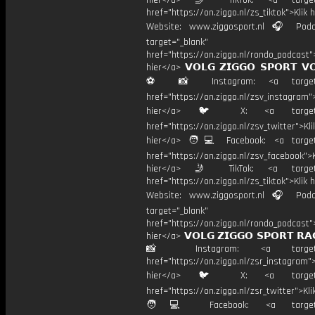
hier</a> 🤳 TikTok: <a target=
href="https://on.ziggo.nl/zs_tiktok">Klik h
Website: www.ziggosport.nl 🎧 Podc
target="_blank"
href="https://on.ziggo.nl/rondo_podcast">
hier</a> 𝗩𝗢𝗟𝗚 𝗭𝗜𝗚𝗚𝗢 𝗦𝗣𝗢𝗥𝗧 𝗩
⚽️ 📸 Instagram: <a target="
href="https://on.ziggo.nl/zsv_instagram">
hier</a> 🐦 X: <a target="
href="https://on.ziggo.nl/zsv_twitter">Kli
hier</a> 🧑💻 Facebook: <a target=
href="https://on.ziggo.nl/zsv_facebook">K
hier</a> 🤳 TikTok: <a target=
href="https://on.ziggo.nl/zs_tiktok">Klik h
Website: www.ziggosport.nl 🎧 Podc
target="_blank"
href="https://on.ziggo.nl/rondo_podcast">
hier</a> 𝗩𝗢𝗟𝗚 𝗭𝗜𝗚𝗚𝗢 𝗦𝗣𝗢𝗥𝗧 𝗥𝗔
📸 Instagram: <a target="_
href="https://on.ziggo.nl/zsr_instagram">
hier</a> 🐦 X: <a target="
href="https://on.ziggo.nl/zsr_twitter">Kli
🧑💻 Facebook: <a target="