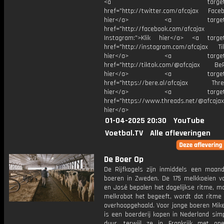
<a target="_bl
href="http://twitter.com/afcajax Facebo
hier</a> <a target="_
href="http://facebook.com/afcajax
Instagram:">Klik hier</a> <a target
href="http://instagram.com/afcajax TikT
hier</a> <a target="_
href="http://tiktok.com/@afcajax BeRe
hier</a> <a target="_
href="https://bere.al/afcajax Threa
hier</a> <a target="_
href="https://www.threads.net/@afcajax
hier</a>
01-04-2025 20:30
YouTube
Voetbal.TV
Alle afleveringen
De Boer Op
De Rijfkogels zijn inmiddels een maan
boeren in Zweden. De 175 melkkoeien va
en José bepalen het dagelijkse ritme, m
melkrobot het begeeft, wordt dat ritme 
overhoopgehaald. Voor jonge boeren Mike
is een boerderij kopen in Nederland sim
duur, terwijl ze in Frankrijk met o