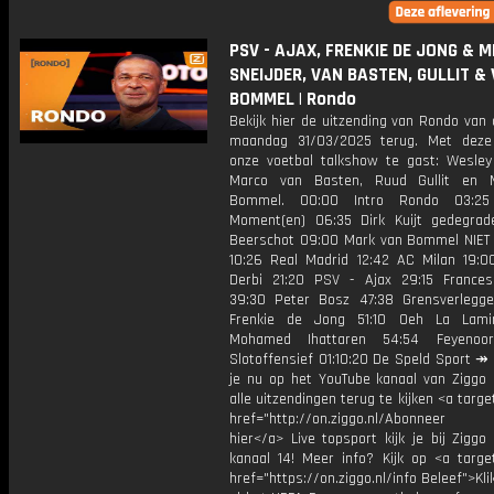
PSV - AJAX, FRENKIE DE JONG & M
SNEIJDER, VAN BASTEN, GULLIT &
BOMMEL | Rondo
Bekijk hier de uitzending van Rondo van
maandag 31/03/2025 terug. Met deze
onze voetbal talkshow te gast: Wesley 
Marco van Basten, Ruud Gullit en 
Bommel. 00:00 Intro Rondo 03:25
Moment(en) 06:35 Dirk Kuijt gedegra
Beerschot 09:00 Mark van Bommel NIET
10:26 Real Madrid 12:42 AC Milan 19:0
Derbi 21:20 PSV - Ajax 29:15 Francesc
39:30 Peter Bosz 47:38 Grensverlegg
Frenkie de Jong 51:10 Oeh La Lami
Mohamed Ihattaren 54:54 Feyenoo
Slotoffensief 01:10:20 De Speld Sport ↠
je nu op het YouTube kanaal van Ziggo
alle uitzendingen terug te kijken <a targe
href="http://on.ziggo.nl/Abonneer
hier</a> Live topsport kijk je bij Ziggo
kanaal 14! Meer info? Kijk op <a target
href="https://on.ziggo.nl/info Beleef">Kli