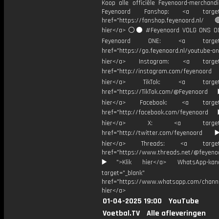
Koop alle officiële Feyenoord-merchandi
Feyenoord Fanshop: <a target="
href="https://fanshop.feyenoord.nl/
hier</a> ⚪️⚫ #Feyenoord VOLG ONS OO
Feyenoord ONE: <a target="
href="https://go.feyenoord.nl/youtube-on
hier</a> Instagram: <a target=
href="http://instagram.com/feyenoord
hier</a> TikTok: <a target="
href="https://TikTok.com/@Feyenoord
hier</a> Facebook: <a target="
href="http://facebook.com/feyenoord
hier</a> X: <a target="_
href="http://twitter.com/feyenoord
hier</a> Threads: <a target="
href="https://www.threads.net/@feyeno
▶️">Klik hier</a> WhatsApp-kan
target="_blank"
href="https://www.whatsapp.com/chann
hier</a>
01-04-2025 19:00
YouTube
Voetbal.TV
Alle afleveringen