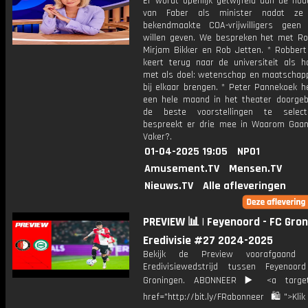
Er wordt openlijk getwijfeld aan de hou
van Faber als minister nadat ze 
bekendmaakte COA-vrijwilligers geen 
willen geven. We bespreken het met Ro
Mirjam Bikker en Rob Jetten. * Robbert 
keert terug naar de universiteit als ho
met als doel: wetenschap en maatschappi
bij elkaar brengen. * Peter Pannekoek h
een hele maand in het theater doorge
de beste voorstellingen te selec
bespreekt er drie mee in Waarom Gaa
Vaker?.
01-04-2025 19:05
NPO1
Amusement.TV
Mensen.TV
Nieuws.TV
Alle afleveringen
PREVIEW 📊 | Feyenoord - FC Gron
Eredivisie #27 2024-2025
Bekijk de Preview voorafgaand
Eredivisiewedstrijd tussen Feyenoo
Groningen. ABONNEER ▶️ <a target=
href="http://bit.ly/FRabonneer 🛍">Klik