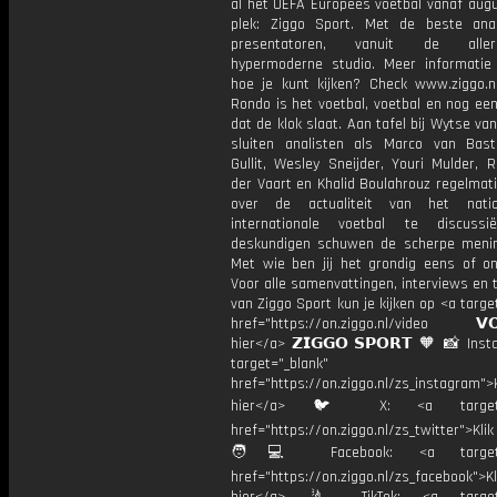
al het UEFA Europees voetbal vanaf augu
plek: Ziggo Sport. Met de beste ana
presentatoren, vanuit de allern
hypermoderne studio. Meer informati
hoe je kunt kijken? Check www.ziggo.nl
Rondo is het voetbal, voetbal en nog ee
dat de klok slaat. Aan tafel bij Wytse va
sluiten analisten als Marco van Bas
Gullit, Wesley Sneijder, Youri Mulder, 
der Vaart en Khalid Boulahrouz regelmat
over de actualiteit van het nati
internationale voetbal te discussi
deskundigen schuwen de scherpe menin
Met wie ben jij het grondig eens of 
Voor alle samenvattingen, interviews en
van Ziggo Sport kun je kijken op <a targe
href="https://on.ziggo.nl/video 𝗩𝗢
hier</a> 𝗭𝗜𝗚𝗚𝗢 𝗦𝗣𝗢𝗥𝗧 🧡 📸 Ins
target="_blank"
href="https://on.ziggo.nl/zs_instagram">K
hier</a> 🐦 X: <a target="
href="https://on.ziggo.nl/zs_twitter">Kli
🧑💻 Facebook: <a target="
href="https://on.ziggo.nl/zs_facebook">Kl