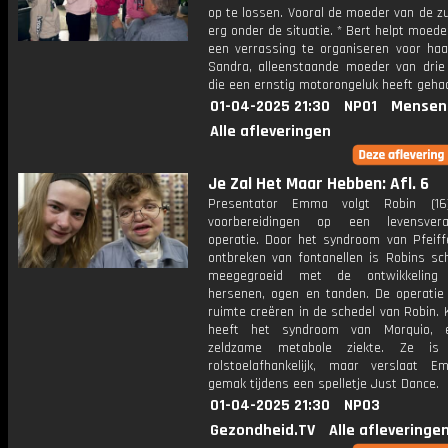
op te lossen. Vooral de moeder van de zu
erg onder de situatie. * Bert helpt moed
een verrassing te organiseren voor haa
Sandra, alleenstaande moeder van drie 
die een ernstig motorongeluk heeft geha
01-04-2025 21:30
NPO1
Mensen
Alle afleveringen
Je Zal Het Maar Hebben: Afl. 6
Presentator Emma volgt Robin (1
voorbereidingen op een levensvera
operatie. Door het syndroom van Pfeiff
ontbreken van fontanellen is Robins sch
meegegroeid met de ontwikkelin
hersenen, ogen en tanden. De operatie
ruimte creëren in de schedel van Robin. K
heeft het syndroom van Morquio, 
zeldzame metabole ziekte. Ze is 
rolstoelafhankelijk, maar verslaat
gemak tijdens een spelletje Just Dance.
01-04-2025 21:30
NPO3
Gezondheid.TV
Alle afleveringe