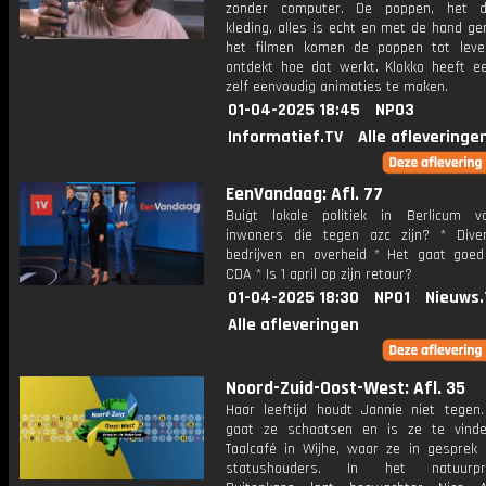
zonder computer. De poppen, het d
kleding, alles is echt en met de hand ge
het filmen komen de poppen tot leve
ontdekt hoe dat werkt. Klokko heeft e
zelf eenvoudig animaties te maken.
01-04-2025 18:45
NPO3
Informatief.TV
Alle afleveringe
EenVandaag: Afl. 77
Buigt lokale politiek in Berlicum 
inwoners die tegen azc zijn? * Divers
bedrijven en overheid * Het gaat goe
CDA * Is 1 april op zijn retour?
01-04-2025 18:30
NPO1
Nieuws.
Alle afleveringen
Noord-Zuid-Oost-West: Afl. 35
Haar leeftijd houdt Jannie niet tegen
gaat ze schaatsen en is ze te vind
Taalcafé in Wijhe, waar ze in gesprek
statushouders. In het natuurpr