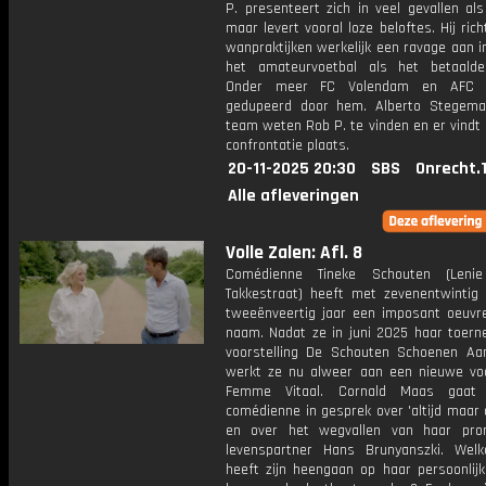
P. presenteert zich in veel gevallen al
maar levert vooral loze beloftes. Hij rich
wanpraktijken werkelijk een ravage aan i
het amateurvoetbal als het betaalde
Onder meer FC Volendam en AFC A
gedupeerd door hem. Alberto Stegema
team weten Rob P. te vinden en er vindt
confrontatie plaats.
20-11-2025 20:30
SBS
Onrecht.
Alle afleveringen
Volle Zalen: Afl. 8
Comédienne Tineke Schouten (Leni
Takkestraat) heeft met zevenentwintig
tweeënveertig jaar een imposant oeuvr
naam. Nadat ze in juni 2025 haar toern
voorstelling De Schouten Schoenen Aan
werkt ze nu alweer aan een nieuwe voor
Femme Vitaal. Cornald Maas gaa
comédienne in gesprek over 'altijd maar
en over het wegvallen van haar pro
levenspartner Hans Brunyanszki. Welk
heeft zijn heengaan op haar persoonlijk