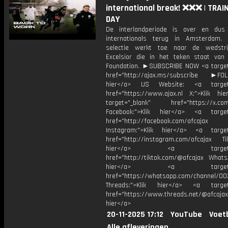
international break! ❌❌❌ | TRAI
DAY
De interlandperiode is over en dus 
internationals terug in Amsterdam.
selectie werkt toe naar de wedstri
Excelsior die in het teken staat van
Foundation. ►SUBSCRIBE NOW <a target
href="http://ajax.ms/subscribe ►FOL
hier</a> US Website: <a target=
href="https://www.ajax.nl X:">Klik hi
target="_blank" href="https://x.co
Facebook:">Klik hier</a> <a target
href="http://facebook.com/afcajax
Instagram:">Klik hier</a> <a target
href="http://instagram.com/afcajax TikT
hier</a> <a target="_
href="http://tiktok.com/@afcajax WhatsA
hier</a> <a target="_
href="https://whatsapp.com/channel/
Threads:">Klik hier</a> <a target=
href="https://www.threads.net/@afcajax
hier</a>
20-11-2025 17:12
YouTube
Voet
Alle afleveringen