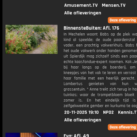
Amusement.TV
Mensen.TV
Alle afleveringen
BinnensteBuiten: Afl. 176
In Mechelen woont Babs op de plek wa
kind al speelde; de oude paardenstal
vader, een prachtig vakwerkhuis. Babs h
het oude vakwerk onder handen genomen
uit Spierdijk mag zichzelf sinds een paa
echte kaasfondue-expert noemen. Kok Je
bij haar langs op de boerderij, om
kneepjes van het vak te leren en verras
haar familie met een heerlijk gerecht. 
Lambertus genieten van hun wee
grassentuin. * Anne trekt zich terug in 
tuinkas; waar de trompetbloem bloeit 
zomer is. En het eindelijk tijd 
zelfgekweekte gember en kurkuma te oo
20-11-2025 19:10
NPO2
Kennis.T
Alle afleveringen
Eva: Afl. 49