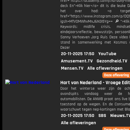
href="https://academy.sanny.nu/daily-mi
deck En">Klik hier</a> dit is die leuke 
het over had: <a target="_
href="https://www.instagram.com/p/DQ
igsh=MTV0MWhvMnJ6N3I5Yg== 🔎">Klik
Keywords: midlife crisis, minds
eindejaarsreflectie, bewustzijn, persoonli
Sanny Verhoeven Jorg Ruis Deze video
stand in samenwerking met Kosmos u
Dezer
20-11-2025 17:50
YouTube
Amusement.TV
Gezondheid.TV
Mensen.TV
Alle afleveringen
Hart van Nederland - Vroege Edit
Door het winterse weer zijn de och
avondspits vandaag weer de h
automobilisten. De ANWB praat ons live b
toestand op de wegen. En de Consum
waarschuwt tegen nep-kortingen met Blac
20-11-2025 17:50
SBS
Nieuws.T
Alle afleveringen