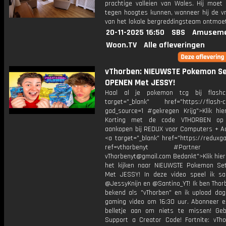
prachtige valleien van Wales. Hij moet
tegen hoogtes kunnen, wanneer hij de vri
van het lokale bergreddingsteam ontmoet
20-11-2025 16:50
SBS
Amuseme
Woon.TV
Alle afleveringen
vThorben: NIEUWSTE Pokemon S
OPENEN Met JESSY!
Haal al je pokemon tcg bij flashc
target="_blank" href="https://flash-c
gad_source=1 #gekregen Krijg">Klik hi
Korting met de code VTHORBEN op
aankopen bij REDUX voor Computers + Ac
<a target="_blank" href="https://reduxg
ref=vthorbenyt #Partner Bu
vThorbenyt@gmail.com Bedankt">Klik hier
het kijken naar NIEUWSTE Pokemon S
Met JESSY! In deze video speel ik 
@JessyKnijn en @Santino_YT! Ik ben Thor
bekend als "vThorben" en ik upload dage
gaming video om 16:30 uur. Abonneer e
belletje aan om niets te missen! Geb
Support a Creator Code! Fortnite: vTho