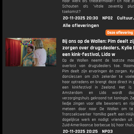
haar werk als theatermaker? En hoe zi
Schouten als 'vitale zeventig plu
toekomst?
20-11-2025 20:30
NPO2
Cultuur
Alle afleveringen
Bij ons op de Wallen: Pim deelt zi
zorgen over drugsdealers, Kylie
een kink-festival, Lida w
Op de Wallen neemt de laatste ma
overlast van drugsdealers toe. Raame
Pim deelt zijn ervaringen én zorgen. Ky
danslessen om zich zekerder te voele
haar optredens en brengt deze direct in pr
een kinkfestival in Zeeland. Het is
Amsterdam en Lida wordt do
verzorgingshuis gekroond tot koningin. 
liedje zingen voor alle bewoners en rij
meteen door naar De Wallen om te 
Transsekswerker Yamilka geeft een inkijk
dagelijkse werk en nodigt vrienden uit
Zuid-Amerikaanse barbecue bij haar thuis
20-11-2025 20:25
NPO3