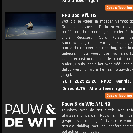
Alle afleveringen
NPO Doc: Afl. 112
Wat als je vader je moeder vermoord
Roser en de zussen Perla en Aurora ver
op één dag hun moeder, hun vader én hu
thuis. Regisseur Sara Kolster ve
samenwerking met ervaringsdeskundige 
hun verhalen over die ene dag, over ho
gebeuren, maar vooral over wat erna 
tape reconstrueren ze de contouren
ouderlijk huis, zoals het was vóór het 
delict werd, al ware het een blauwdru
jeugd.
20-11-2025 22:20
NPO2
Kennis.
Onrecht.TV
Alle afleveringen
Pauw & de Wit: Afl. 49
Talkshow over de actualiteit. Aan taf
afwisselend Jeroen Pauw en Tim de
gesprek van de dag. Er is ruimte voor
actuele duiding met de hoofdrolspele
politiek en het nieuws.