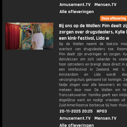
Amusement.TV
Mensen.TV
Alle afleveringen
Bij ons op de Wallen: Pim deelt zi
zorgen over drugsdealers, Kylie
een kink-festival, Lida w
Op de Wallen neemt de laatste ma
overlast van drugsdealers toe. Raame
Pim deelt zijn ervaringen én zorgen. Ky
danslessen om zich zekerder te voele
haar optredens en brengt deze direct in pr
een kinkfestival in Zeeland. Het is
Amsterdam en Lida wordt do
verzorgingshuis gekroond tot koningin. 
liedje zingen voor alle bewoners en rij
meteen door naar De Wallen om te 
Transsekswerker Yamilka geeft een inkijk
dagelijkse werk en nodigt vrienden uit
Zuid-Amerikaanse barbecue bij haar thuis
20-11-2025 20:25
NPO3
Amusement.TV
Mensen.TV
Alle afleveringen