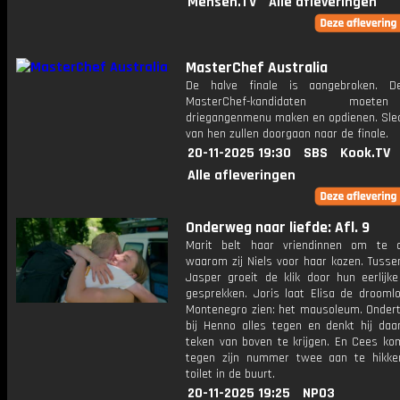
Mensen.TV
Alle afleveringen
MasterChef Australia
De halve finale is aangebroken. 
MasterChef-kandidaten moet
driegangenmenu maken en opdienen. Sle
van hen zullen doorgaan naar de finale.
20-11-2025 19:30
SBS
Kook.TV
Alle afleveringen
Onderweg naar liefde: Afl. 9
Marit belt haar vriendinnen om te 
waarom zij Niels voor haar kozen. Tusse
Jasper groeit de klik door hun eerlijk
gesprekken. Joris laat Elisa de droomlo
Montenegro zien: het mausoleum. Ondert
bij Henno alles tegen en denkt hij da
teken van boven te krijgen. En Cees ko
tegen zijn nummer twee aan te hikke
toilet in de buurt.
20-11-2025 19:25
NPO3