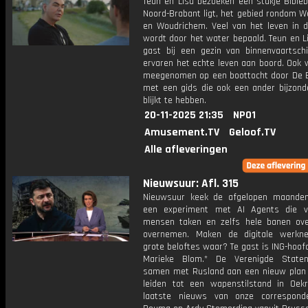
Teun en Lisa bezoeken een stukje Bibleb
Noord-Brabant ligt, het gebied rondom 
en Woudrichem. Veel van het leven in d
wordt door het water bepaald. Teun en Li
gast bij een gezin van binnenvaartsch
ervaren het echte leven aan boord. Ook 
meegenomen op een boottocht door De 
met een gids die ook een ander bijzond
blijkt te hebben.
20-11-2025 21:35
NPO1
Amusement.TV
Geloof.TV
Alle afleveringen
Nieuwsuur: Afl. 315
Nieuwsuur keek de afgelopen maande
een experiment met AI Agents die v
mensen taken en zelfs hele banen ov
overnemen. Maken de digitale werkn
grote beloftes waar? Te gast is ING-hoo
Marieke Blom.* De Verenigde State
samen met Rusland aan een nieuw plan
leiden tot een wapenstilstand in Oekr
laatste nieuws van onze correspond