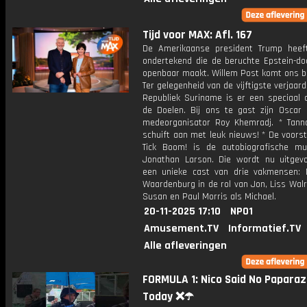
Tijd voor MAX: Afl. 167
De Amerikaanse president Trump hee
ondertekend die de beruchte Epstein-d
openbaar maakt. Willem Post komt ons bi
Ter gelegenheid van de vijftigste verjaar
Republiek Suriname is er een speciaal c
de Doelen. Bij ons te gast zijn Oscar 
medeorganisator Roy Khemradj. * Tann
schuift aan met leuk nieuws! * De voorste
Tick Boom! is de autobiografische mu
Jonathan Larson. Die wordt nu uitgev
een unieke cast van drie vakmensen: 
Waardenburg in de rol van Jon, Liss Wal
Susan en Paul Morris als Michael.
20-11-2025 17:10
NPO1
Amusement.TV
Informatief.TV
Alle afleveringen
FORMULA 1: Nico Said No Paparaz
Today ❌☂️