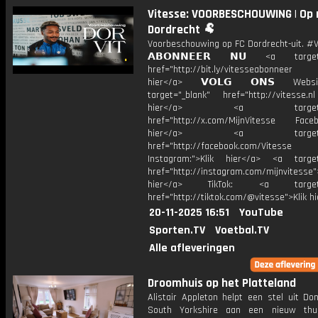
Vitesse: VOORBESCHOUWING | Op 
Dordrecht 🐏
Voorbeschouwing op FC Dordrecht-uit. #
𝗔𝗕𝗢𝗡𝗡𝗘𝗘𝗥 𝗡𝗨 <a target=
href="http://bit.ly/vitesseabonnee
hier</a> 𝗩𝗢𝗟𝗚 𝗢𝗡𝗦 Webs
target="_blank" href="http://vitesse.nl
hier</a> <a target="_
href="http://x.com/MijnVitesse Facebo
hier</a> <a target="_
href="http://facebook.com/Vitesse
Instagram:">Klik hier</a> <a target
href="http://instagram.com/mijnvitesse">
hier</a> TikTok: <a target="
href="http://tiktok.com/@vitesse">Klik h
20-11-2025 16:51
YouTube
Sporten.TV
Voetbal.TV
Alle afleveringen
Droomhuis op het Platteland
Alistair Appleton helpt een stel uit Do
South Yorkshire aan een nieuw thu