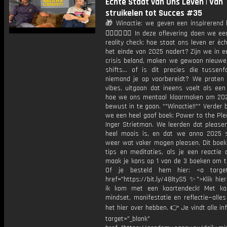
Echte Staat van Ons Leven | Van
struikelen tot Succes #35
🎁 Winactie: we geven een inspirerend
👇🏻👇🏻👇🏻 In deze aflevering doen we ee
reality check: hoe staat ons leven er éc
het einde van 2025 nadert? Zijn we in e
crisis beland, maken we gewoon nieuwe
shifts… of is dit precies die tussen
niemand je op voorbereidt? We praten
vibes, uitgaan dat ineens voelt als een
hoe we ons mentaal klaarmaken om 202
bewust in te gaan. **Winactie!!** Verder
we een heel gaaf boek: Power to the Ple
Inger Strietman. We leerden dat pleasen
heel moois is, en dat we anno 2025
weer wat vaker mogen pleasen. Dit boek 
tips en meditaties, als je een reactie 
maak je kans op 1 van de 3 boeken om t
Of je besteld hem hier: <a target=
href="https://bit.ly/48ltyS5 ✨">Klik hi
ik kom met een kaartendeck! Met ka
mindset, manifestatie en reflectie—alle
het hier over hebben. 👉 Je vindt alle inf
target="_blank"