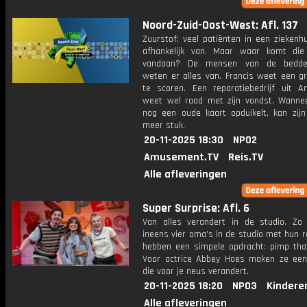
Noord-Zuid-Oost-West: Afl. 137
Zuurstof; veel patiënten in een ziekenhu
afhankelijk van. Maar waar komt die
vandaan? De mensen van de bedden
weten er alles van. Francis weet een gr
te scoren. Een reparatiebedrijf uit 
weet wel raad met zijn vondst. Wannee
nog een oude kaart opduikelt, kan zijn
meer stuk.
20-11-2025 18:30
NPO2
Amusement.TV
Reis.TV
Alle afleveringen
Super Surprise: Afl. 6
Van alles verandert in de studio. Zo
ineens vier oma's in de studio met hun rol
hebben een simpele opdracht: pimp that 
Voor actrice Abbey Hoes maken ze een
die voor je neus verandert.
20-11-2025 18:20
NPO3
Kindere
Alle afleveringen