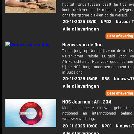
habitat. Ondertussen geeft hij tips ov
kunt overleven in de meest afgelegen,
onherbergzame plekken op de wereld.
20-11-2025 18:10
NPO3
Natuur.
Alle afleveringen
Nieuws van de Dag
Trump jaagt op Nodelprijs voor de vrede
Rekenkamer reisde EU-geld voor voe
Afrika achterna. Hoe vaak gaat het nou
bij de NS? Jonge ondernemer opent tab
in Duitsland.
20-11-2025 18:05
SBS
Nieuws.T
Alle afleveringen
NOS Journaal: Afl. 234
Met het laatste nieuws, gebeurteni
nationaal en internationaal bela
weersverwachting.
20-11-2025 18:00
NPO1
Nieuws.
Alle afleveringen