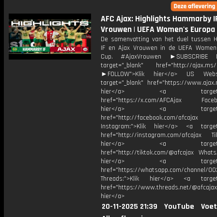
AFC Ajax: Highlights Hammarby IF
Vrouwen | UEFA Women's Europa
De samenvatting van het duel tussen
IF en Ajax Vrouwen in de UEFA Women
Cup. #AjaxVrouwen ►SUBSCRIBE
target="_blank" href="http://ajax.ms/
►FOLLOW">Klik hier</a> US Webs
target="_blank" href="https://www.ajax.n
hier</a> <a target="_
href="https://x.com/AFCAjax Facebo
hier</a> <a target="_
href="http://facebook.com/afcajax
Instagram:">Klik hier</a> <a target
href="http://instagram.com/afcajax TikT
hier</a> <a target="_
href="http://tiktok.com/@afcajax WhatsA
hier</a> <a target="_
href="https://whatsapp.com/channel/
Threads:">Klik hier</a> <a target=
href="https://www.threads.net/@afcajax
hier</a>
20-11-2025 21:39
YouTube
Voet