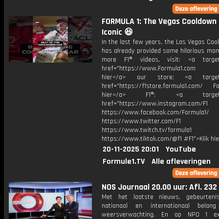
FORMULA 1: The Vegas Cooldown 
Iconic 😆
In the last few years, the Las Vegas Co
has already provided some hilarious mom
more F1® videos, visit: <a target=
href="https://www.Formula1.com Vis
hier</a> our store: <a target=
href="https://f1store.formula1.com/ Fol
hier</a> F1®: <a target="_
href="https://www.instagram.com/F1
https://www.facebook.com/Formula1/
https://www.twitter.com/F1
https://www.twitch.tv/formula1
https://www.tiktok.com/@f1 #F1">Klik hi
20-11-2025 20:01
YouTube
Formule1.TV
Alle afleveringen
NOS Journaal 20.00 uur: Afl. 232
Met het laatste nieuws, gebeurteni
nationaal en internationaal bela
weersverwachting. En op NPO 1 e