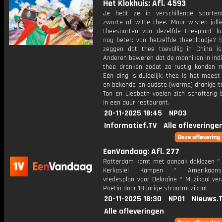
Het Klokhuis: Afl. 4593
Je hebt ze in verschillende soorten
zwarte of witte thee. Maar wisten julli
theesoorten van dezelfde theeplant 
nog beter: van hetzelfde theeblaadje?
zeggen dat thee toevallig in China is
Anderen beweren dat de monniken in Indi
thee dronken zodat ze rustig konden m
Eén ding is duidelijk: thee is het meest
en bekende en oudste (warme) drankje te
Ton en Liesbeth voelen zich schofterig 
in een duur restaurant.
20-11-2025 18:45
NPO3
Informatief.TV
Alle afleveringe
EenVandaag: Afl. 277
Rotterdam komt met aanpak daklozen * 
Kerkasiel Kampen * Amerikaans-
vredesplan voor Oekraïne * Muzikaal ver
Poetin door 18-jarige straatmuzikant
20-11-2025 18:30
NPO1
Nieuws.
Alle afleveringen