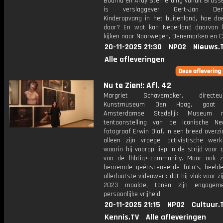
Bouma en Ardy Stemerding vanuit Brussel
is verslaggever Gert-Jan Denn
Kinderopvang in het buitenland, hoe do
daar? En wat kan Nederland daarvan 
kijken naar Noorwegen, Denemarken en 
20-11-2025 21:30
NPO2
Nieuws.
Alle afleveringen
Nu te Zien!: Afl. 42
Margriet Schavemaker, direct
Kunstmuseum Den Haag, gaat
Amsterdamse Stedelijk Museum 
tentoonstelling van de iconische Ne
fotograaf Erwin Olaf. In een breed overzic
alleen zijn vroege, activistische wer
waarin hij voorop liep in de strijd voor 
van de lhbtiq+-community. Maar ook zi
beroemde geënsceneerde foto's, beeld
allerlaatste videowerk dat hij vlak voor zi
2023 maakte, tonen zijn engagem
persoonlijke vrijheid.
20-11-2025 21:15
NPO2
Cultuur.
Kennis.TV
Alle afleveringen