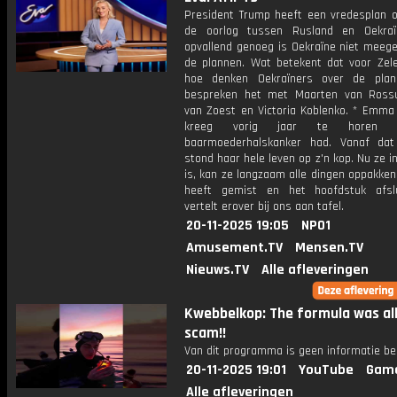
President Trump heeft een vredesplan o
de oorlog tussen Rusland en Oekraï
opvallend genoeg is Oekraïne niet meeg
de plannen. Wat betekent dat voor Zel
hoe denken Oekraïners over de pla
bespreken het met Maarten van Ross
van Zoest en Victoria Koblenko. * Emma
kreeg vorig jaar te horen 
baarmoederhalskanker had. Vanaf da
stond haar hele leven op z'n kop. Nu ze i
is, kan ze langzaam alle dingen oppakken
heeft gemist en het hoofdstuk afsl
vertelt erover bij ons aan tafel.
20-11-2025 19:05
NPO1
Amusement.TV
Mensen.TV
Nieuws.TV
Alle afleveringen
Kwebbelkop: The formula was all
scam!!
Van dit programma is geen informatie be
20-11-2025 19:01
YouTube
Gam
Alle afleveringen