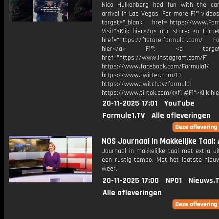
Nico Hulkenberg had fun with the c
arrival in Las Vegas. For more F1® videos,
target="_blank" href="https://www.For
Visit">Klik hier</a> our store: <a targe
href="https://f1store.formula1.com/ Fol
hier</a> F1®: <a target="_
href="https://www.instagram.com/F1
https://www.facebook.com/Formula1/
https://www.twitter.com/F1
https://www.twitch.tv/formula1
https://www.tiktok.com/@f1 #F1">Klik hi
20-11-2025 17:01
YouTube
Formule1.TV
Alle afleveringen
NOS Journaal in Makkelijke Taal: 
Journaal in makkelijke taal met extra ui
een rustig tempo. Met het laatste nieu
weer.
20-11-2025 17:00
NPO1
Nieuws.
Alle afleveringen