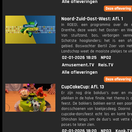
Alle afleveringen
Noord-Zuid-Oost-West: Afl. 1
In ROEG!, een programma over de n
Drenthe, deze week: het Ooster- en We
Van stuifzand, bos, verborgen venn
Schotste hooglanders; het is een af
gebied. Boswachter Bertil Zoer van He
Landschap weet de mooiste plekjes te vi
02-01-2026 18:25
NPO2
Amusement.TV
Reis.TV
Alle afleveringen
CupCakeCup: Afl. 13
Er zijn nog drie bakduo's over en 
plekken in de halve finale. Het thema is
feest. De bakkers bakken eerst een paar
dansschoenen van koekjesdeeg. Daarna 
cupcake-dansfeest echt los en komt br
Shinshan langs om de duo's wat vette
poses te laten zien.
02-01-2026 18:20
NPO3
Kook.TV