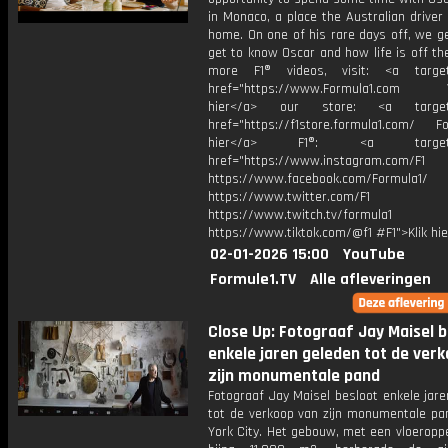
in Monaco, a place the Australian driver
home. On one of his rare days off, we ge
get to know Oscar and how life is off the
more F1® videos, visit: <a target=
href="https://www.Formula1.com Vis
hier</a> our store: <a target=
href="https://f1store.formula1.com/ Fol
hier</a> F1®: <a target="_
href="https://www.instagram.com/F1
https://www.facebook.com/Formula1/
https://www.twitter.com/F1
https://www.twitch.tv/formula1
https://www.tiktok.com/@f1 #F1">Klik hi
02-01-2026 15:00
YouTube
Formule1.TV
Alle afleveringen
Close Up: Fotograaf Jay Maisel b
enkele jaren geleden tot de ver
zijn monumentale pand
Fotograaf Jay Maisel besloot enkele jar
tot de verkoop van zijn monumentale pa
York City. Het gebouw, met een vloeropp