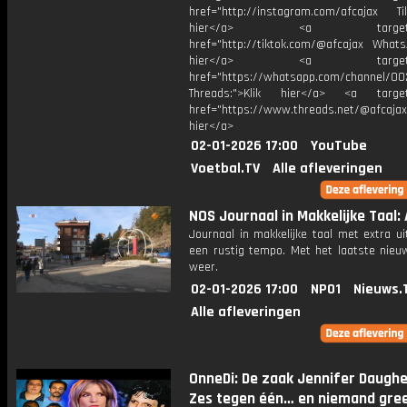
href="http://instagram.com/afcajax TikT
hier</a> <a target="_
href="http://tiktok.com/@afcajax WhatsA
hier</a> <a target="_
href="https://whatsapp.com/channel/
Threads:">Klik hier</a> <a target=
href="https://www.threads.net/@afcajax
hier</a>
02-01-2026 17:00
YouTube
Voetbal.TV
Alle afleveringen
NOS Journaal in Makkelijke Taal: 
Journaal in makkelijke taal met extra ui
een rustig tempo. Met het laatste nieu
weer.
02-01-2026 17:00
NPO1
Nieuws.
Alle afleveringen
OnneDi: De zaak Jennifer Daughe
Zes tegen één… en niemand greep