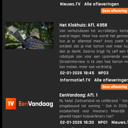
Nieuws.TV
Alle afleveringen
Het Klokhuis: Afl. 4958
Van verhuisdozen tot wc-rolletjes: kart
overal tegen. Maar hoe wordt het gemaa
kun je er allemaal mee? Anas zoekt h
ontdekt dat je met karton veel meer k
dan je denkt. Daarna krijgt hij zelf een
robotpak aan voor een spannende weds
Straatinterview is te zien hoe karton m
kan maken, maar ook verdrietig.
02-01-2026 18:45
NPO3
Informatief.TV
Alle afleveringe
EenVandaag: Afl. 1
NL helpt Zwitserland na cafébrand * Ga
omgebouwd tot woning * Ook in 2026
onzekerheid voor inwoners Moerdijk
geweld tegen hulpverleners toe?
02-01-2026 18:30
NPO1
Nieuws.