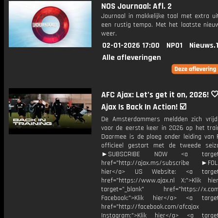
NOS Journaal: Afl. 2
Journaal in makkelijke taal met extra ui
een rustig tempo. Met het laatste nieu
weer.
02-01-2026 17:00
NPO1
Nieuws.
Alle afleveringen
AFC Ajax: Let’s get it on, 2026! 🤍❤
Ajax Is Back In Action! ☑️
De Amsterdammers meldden zich vrij
voor de eerste keer in 2026 op het trai
Daarmee is de ploeg onder leiding van 
officieel gestart met de tweede seizo
►SUBSCRIBE NOW <a target="
href="http://ajax.ms/subscribe ►FOL
hier</a> US Website: <a target=
href="https://www.ajax.nl X:">Klik hi
target="_blank" href="https://x.co
Facebook:">Klik hier</a> <a target
href="http://facebook.com/afcajax
Instagram:">Klik hier</a> <a target