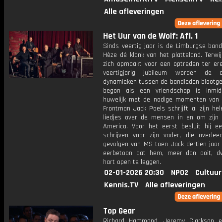
Alle afleveringen
Het Uur van de Wolf: Afl. 1
Sinds veertig jaar is de Limburgse ba
Hèze dé klank van het platteland. Terwi
zich opmaakt voor een optreden ter er
veertigjarig jubileum worden de on
dynamieken tussen de bandleden blootge
begon als een vriendschap is inmid
huwelijk met de nodige momenten van 
Frontman Jack Poels schrijft al zijn hel
liedjes over de mensen in en om zijn 
America. Voor het eerst besluit hij ee
schrijven voor zijn vader, die overle
gevolgen van MS toen Jack dertien jaar
eerbetoon dat hem, meer dan ooit, dw
hart open te leggen.
02-01-2026 20:30
NPO2
Cultuur
Kennis.TV
Alle afleveringen
Top Gear
Richard Hammond, Jeremy Clarkson 