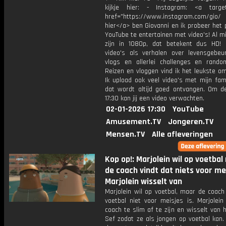
kijkje hier: - Instagram: <a target
href="https://www.instagram.com/gio/
hier</a> ben Giovanni en ik probeer het 
YouTube te entertainen met video's! Al mi
zijn in 1080p, dat betekent dus HD! 
video's als verhalen over levensgebeur
vlogs en allerlei challenges en rando
Reizen en vloggen vind ik het leukste o
Ik upload ook veel video's met mijn fam
dat wordt altijd goed ontvangen. Om 
17:30 kan jij een video verwachten.
02-01-2026 17:30
YouTube
Amusement.TV
Jongeren.TV
Mensen.TV
Alle afleveringen
Kop op!: Marjolein wil op voetba
de coach vindt dat niets voor me
Marjolein wisselt van
Marjolein wil op voetbal, maar de coach
voetbal niet voor meisjes is. Marjolein
coach te slim af te zijn en wisselt van
Sef zodat ze als jongen op voetbal kan.