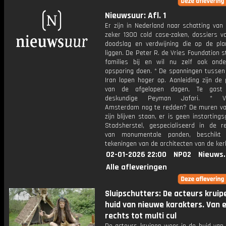
Nieuwsuur: Afl. 1
Er zijn in Nederland naar schatting van 
zeker 1300 cold case-zaken, dossiers v
doodslag en verdwijning die op de plan
liggen. De Peter R. de Vries Foundation s
families bij en wil nu zelf ook ond
opsporing doen. * De spanningen tussen
Iran lopen hoger op. Aanleiding zijn de
van de afgelopen dagen, Te gast 
deskundige Peyman Jafari. * Vo
Amsterdam nog te redden? De muren va
zijn blijven staan, er is geen instorting
Stadsherstel, gespecialiseerd in de re
van monumentale panden, beschikt
tekeningen van de architecten van de ker
02-01-2026 22:00
NPO2
Nieuws
Alle afleveringen
Sluipschutters: De acteurs kruip
huid van nieuwe karakters. Van
rechts tot multi cul