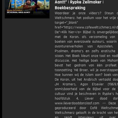
Aan!!!” | Rypke Zeilmaker |
Boekbespreking
Waardeer je onze video's? Steun 
Weltschmerz, het podium voor het vrije 
target="_blank"
href="https://www.cafeweltschmerz.nl/
De">Klik hier</a> Bijbel is onvergelijkba
met de Koran, als verzameling van 
boeken van evenzovele auteurs, waarin h
avonturenverhalen van Apostelen, s
Psalmen, drama's en zelfs erotische 
staan. Het Boek kleurt onze taal en nodi
discussie. Het heilige boek van Moh
bevat het gedram van één profee
toonzetting ‘Hé Broer, wil je overstappen
Hoe kunnen wij de Islam aan? boek va
De Koran, uit het Arabisch vertaald doo
JH Kramers, Agon Elsevier (1969,
onmisbaarheid van de Bijbel voor de
cultuur vind je beschreven in Rypke’s h
hoofdstuk 4, Liever dood da
www.lieverdooddanslaaf.com --- Deze
geproduceerd door Café Weltschme
Weltschmerz gelooft in de kracht van he
en zendt interviews uit over 