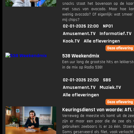
snacks staat het bovenaan op de kaar
met saus van avocado. Maar hoe kan
weinig avocado? Of eigenlijk: wat smeer
mij chips?
02-01-2026 22:00
NPO1
Amusement.TV
Informatief.TV
Kook.TV
Alle afleveringen
538 Weekendmix
Een uur lang de grootste hits en lekkerst
in de mix op Radio 538!
02-01-2026 22:00
SBS
Amusement.TV
Muziek.TV
Alle afleveringen
Keuringsdienst van waarde: Afl. 
Verreweg de meeste vis komt uit de zee
zijn er maar een paar die de zee als
gebruiken: zeebaars is er zo één. Stoere
Soms geserveerd als filet, vaak verkocht