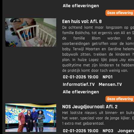
Alle afleveringen
Een huis vol: Afl. 8
De ochtend komt maar langzaam op ga
familie Bakhcha, tot ergernis van Ali en S
de familie Blom worden de 
voorbereidingen getroffen voor de kom
baby. Terwijl Maarten en Gerdine helem
babywolk zitten, trekken de kinderen 
plan. In huize Lopez lijkt papa Jay ein
qualitytime met zijn kinderen te hebben
de praktijk komt daar toch weinig van.
02-01-2026 19:00
NPO1
Informatief.TV
Mensen.TV
Alle afleveringen
NOS Jeugdjournaal: Afl. 2
Het laatste nieuws uit binnen- en buit
het weer, speciaal voor de jonge kijker.
1 extra met gebarentaal.
02-01-2026 19:00
NPO3
Jonger