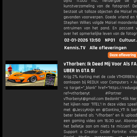
bijna 11.000 m2, herbergde de gig
kunstverzameling van de fotograaf. De 
bestaat uit talloze objecten die Maisel 
gevonden voorwerpen. Goede vriend en 
Stephen Wilkes volgde Maisel maandenlan
ontruimen van het pand. En passant ve
over het opmerkelijke leven van de fotogr
02-01-2026 13:50
NPO1
Cultuur
Kennis.TV
Alle afleveringen
vThorben: Ik Deed Mij Voor Als F
UBER In GTA 5!
Krijg 2% Korting met de code VTHORBEN o
aankopen bij REDUX voor Computers + Ac
<a target="_blank" href="https://reduxg
ref=vthorbenyt #Partner Bu
vThorbenyt@gmail.com Bedankt">Klik hier
het kijken naar 'TITEL'! In deze video spee
met @JessyKnijn en @Santino_YT! Ik ben
beter bekend als "vThorben" en ik upload
een gaming video om 16:30 uur. Abonne
het belletje aan om niets te missen! Ge
Support a Creator Code! Fortnite: vTho