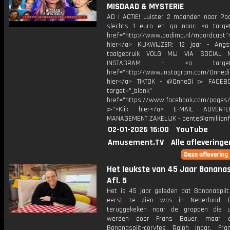
MISDAAD & MYSTERIE
AD | ACTIE! Luister 2 maanden naar Po
slechts 1 euro en ga naar: <a target
href="http://www.podimo.nl/moordcast">
hier</a> KIJKWIJZER: 12 jaar - Ang
taalgebruik VOLG MIJ VIA SOCIAL
INSTAGRAM - <a target="_
href="http://www.instagram.com/Onned
hier</a> TIKTOK - @OnneDi ▻ FACEB
target="_blank"
href="https://www.facebook.com/pages/O
▻">Klik hier</a> E-MAIL ADVERT
MANAGEMENT ZAKELIJK - bente@amillionf
02-01-2026 16:00
YouTube
Amusement.TV
Alle afleveringe
Het leukste van 45 Jaar Bananasp
Afl. 5
Het is 45 jaar geleden dat Bananasplit
eerst te zien was in Nederland. 
teruggekeken naar de grappen die u
werden door Frans Bauer, maar 
Bananasplit-coryfee Ralph Inbar. Fr