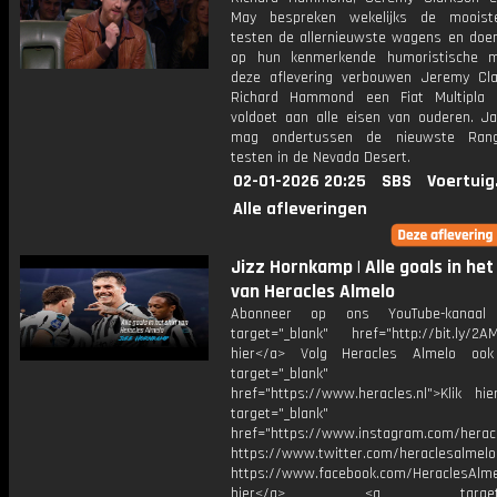
May bespreken wekelijks de mooiste
testen de allernieuwste wagens en doen 
op hun kenmerkende humoristische m
deze aflevering verbouwen Jeremy Cl
Richard Hammond een Fiat Multipla 
voldoet aan alle eisen van ouderen. 
mag ondertussen de nieuwste Ran
testen in de Nevada Desert.
02-01-2026 20:25
SBS
Voertuig
Alle afleveringen
Jizz Hornkamp | Alle goals in het
van Heracles Almelo
Abonneer op ons YouTube-kanaal
target="_blank" href="http://bit.ly/2AM
hier</a> Volg Heracles Almelo oo
target="_blank"
href="https://www.heracles.nl">Klik hi
target="_blank"
href="https://www.instagram.com/herac
https://www.twitter.com/heraclesalmelo
https://www.facebook.com/HeraclesAlmel
hier</a> <a target="_