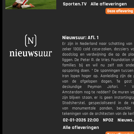
Sporten.TV
Alle afleveringen
Nieuwsuur: Afl. 1
Er zijn in Nederland naar schatting van 
zeker 1300 cold case-zaken, dossiers v
doodslag en verdwijning die op de plan
liggen. De Peter R. de Vries Foundation s
families bij en wil nu zelf ook ond
opsporing doen. * De spanningen tussen
Iran lopen hoger op. Aanleiding zijn de
van de afgelopen dagen, Te gast 
deskundige Peyman Jafari. * Vo
Amsterdam nog te redden? De muren va
zijn blijven staan, er is geen instorting
Stadsherstel, gespecialiseerd in de re
van monumentale panden, beschikt
tekeningen van de architecten van de ker
02-01-2026 22:00
NPO2
Nieuws
Alle afleveringen