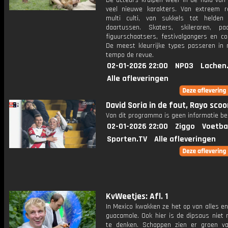
De acteurs kruipen weer in de huid van 
veel nieuwe karakters. Van extreem r
multi culti, van sukkels tot helden
daartussen. Skaters, skileraren, paar
figuurschaatsers, festivalgangers en co
De meest kleurrijke types passeren in
tempo de revue.
02-01-2026 22:00
NPO3
Lachen
Alle afleveringen
David Soria in de fout, Rayo scoo
Van dit programma is geen informatie be
02-01-2026 22:00
Ziggo
Voetba
Sporten.TV
Alle afleveringen
KvWeetjes: Afl. 1
In Mexico kwakken ze het op van alles e
guacamole. Ook hier is de dipsaus niet
te denken. Schappen zien er groen va