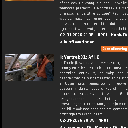
of the day. De vraag is alleen: uit welk
zeebaars precies? De Noordzee? De Méd
of misschien de Stille Zuidzee? Keurings
waarde kiest het ruime sop, hengelt
antwoord en komt erachter dat je bij
bijna nooit weet wat je precies beethebt.
02-01-2026 21:35
NPO1
Kook.TV
Alle afleveringen
Ik Vertrek XL: Afl. 2
In Frankrijk wordt volop verhuisd bij Har
Tammy en Mike. Een elektricien constate
bedrading antiek is, er volgt een 
gesprek met de burgemeester en de kind
en Gavin maken kennis op hun nieuwe s
Oostenrijk denkt Isabella vooral in t
groot-groter-grootst, terwijl Ge
terughoudender is als het gaat 
investeringen. Piet en Margriet zijn vooral
Dan blijkt ook nog eens dat het gemeent
prachtige trouwzaal heeft.
02-01-2026 20:35
NPO1
Amusement.TV
Mensen.TV
Rei