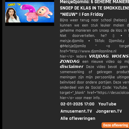
MeisjeDjamila: 6 GEHEIME MANIE
SNOEP DE KLAS IN TE SMOKKELEN!
*NIEUW* || Fan Friday
Bijna weer terug naar school (helaas)
kunnen we een stuk leuker maken d
geheime manieren om snoep de klas in te
Niet doorvertellen, he? :) ⋆ S
meisje.djamila ⋆ TikTok: DjamilaLy
@MeisjeDjamila * <a target="
href="http://www.djamilaonline.nl
hier</a> Iedere 𝙑𝙍𝙄𝙅𝘿𝘼𝙂, 𝙒𝙊𝙀𝙉
𝙕𝙊𝙉𝘿𝘼𝙂 een nieuwe video op mi
𝙙𝙞𝙨𝙘𝙡𝙖𝙞𝙢𝙚𝙧 Deze video bevat gee
samenwerking of gekregen product
meningen zijn mijn persoonlijke uitinge
beïnvloed door andere partijen. Deze ver
onderdeel van de Social Code: YouTube.
target="_blank" href="https://desocialcod
hier</a> voor meer info.
02-01-2026 17:00
YouTube
Amusement.TV
Jongeren.TV
Alle afleveringen