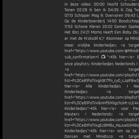
in deze video: 00:00 Hoofd Schouder
Tenen 02:28 Ik ben Ik 04:39 Ik Zag T
07:13 Schipper Mag Ik Overvaren 09:43 L
Op de Kinderboerderij 14:50 Boodscha
17:53 Schone Kleren 20:02 Samen Spelen
Het Bos 24:21 Mama Heeft Een Baby 26:
er met de Krokodil 👉 Abonneer op Minid
meer vrolijke kinderliedjes: <a target
href="https://www.youtube.com/@Minidis
sub_confirmation=1 📺">Klik hier</a> B
onze playlists: Kinderliedjes Nederlands | 
<a target="_bl
href="https://www.youtube.com/playlist
list=PL0Ce81PoTVxgk9t77fn_cy0_cJqIF8wS
hier</a> Alle Kinderliedjes | Ned
Kinderliedjes: <a target="
href="https://www.youtube.com/playlist
list=PL0Ce81PoTVxi6nHf5IXkgchUHt-cLE4
Kinderliedjes">Klik hier</a> voor P
Kleuters | Nederlands: <a target=
href="https://www.youtube.com/playlist
list=PL0Ce81PoTVxgEz8M8u_HqJueDd48
Kinderliedjes">Klik hier</a> om op te
Dansen met Minidisco: <a target=