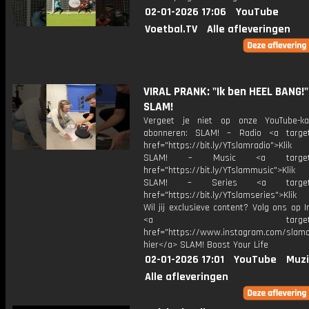
02-01-2026 17:06
YouTube
Voetbal.TV
Alle afleveringen
VIRAL PRANK: "Ik ben HEEL BANG!"
SLAM!
Vergeet je niet op onze YouTube-ka
abonneren: SLAM! – Radio <a target
href="https://bit.ly/YTslamradio">Klik
SLAM! – Music <a target="_
href="https://bit.ly/YTslammusic">Klik
SLAM! – Series <a target="
href="https://bit.ly/YTslamseries">Klik
Wil jij exclusieve content? Volg ons op 
<a target="_bl
href="https://www.instagram.com/slamoff
hier</a> SLAM! Boost Your Life
02-01-2026 17:01
YouTube
Muzi
Alle afleveringen