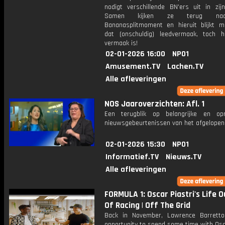
nodigt verschillende BN'ers uit in zij
Samen kijken ze terug na
Bananasplitmoment en hieruit blijkt 
dat (onschuldig) leedvermaak, toch 
vermaak is!
02-01-2026 16:00
NPO1
Amusement.TV
Lachen.TV
Alle afleveringen
NOS Jaaroverzichten: Afl. 1
Een terugblik op belangrijke en opm
nieuwsgebeurtenissen van het afgelopen 
02-01-2026 15:30
NPO1
Informatief.TV
Nieuws.TV
Alle afleveringen
FORMULA 1: Oscar Piastri's Life O
Of Racing | Off The Grid
Back in November, Lawrence Barrett
opportunity to spend some time with Osc