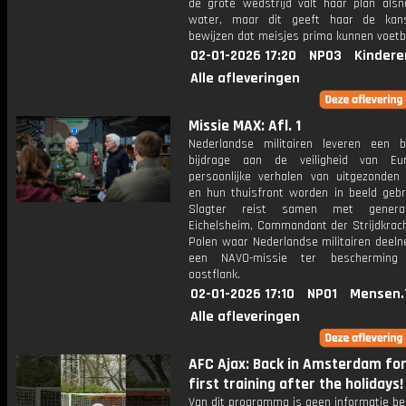
de grote wedstrijd valt haar plan alsn
water, maar dit geeft haar de ka
bewijzen dat meisjes prima kunnen voetba
02-01-2026 17:20
NPO3
Kindere
Alle afleveringen
Missie MAX: Afl. 1
Nederlandse militairen leveren een be
bijdrage aan de veiligheid van Eu
persoonlijke verhalen van uitgezonden m
en hun thuisfront worden in beeld gebr
Slagter reist samen met genera
Eichelsheim, Commandant der Strijdkrach
Polen waar Nederlandse militairen deel
een NAVO-missie ter beschermin
oostflank.
02-01-2026 17:10
NPO1
Mensen.
Alle afleveringen
AFC Ajax: Back in Amsterdam for
first training after the holidays!
Van dit programma is geen informatie be