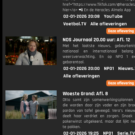
href="https://www.TikTok.com/@heracles
hier</a> 📲 En de Heracles Almelo App
02-01-2026 20:08
YouTube
Voetbal.TV
Alle afleveringen
NOS Journaal 20.00 uur: Afl. 12
Met het laatste nieuws, gebeurteni
nationaal en internationaal bela
weersverwachting. En op NPO 1 e
gebarentaal.
02-01-2026 20:00
NPO1
Nieuws.
Alle afleveringen
Woeste Grond: Afl. 8
Otto somt zijn samenwerkingsplannen
die worden door zijn vader en zijn bro
pardon van tafel geveegd. Vera's nieuw
deelt haar verdriet en zorgen. Snoek kr
pokerwinst uitgekeerd, maar dat lijkt ne
te pakken.
02-01-2026 19:25
NPO1
Serie.TV