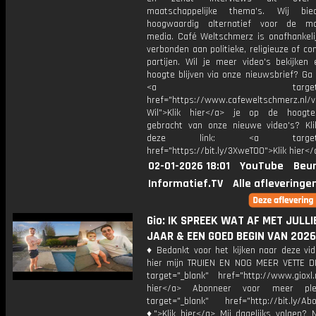
maatschappelijke thema's. Wij bi
hoogwaardig alternatief voor de ma
media. Café Weltschmerz is onafhankelij
verbonden aan politieke, religieuze of c
partijen. Wil je meer video's bekijken
hoogte blijven via onze nieuwsbrief? Ga
<a target="_bl
href="https://www.cafeweltschmerz.nl/v
Wil">Klik hier</a> je op de hoogt
gebracht van onze nieuwe video's? Kl
deze link: <a target="_
href="https://bit.ly/3XweTO0">Klik hier</
02-01-2026 18:01
YouTube
Beur
Informatief.TV
Alle afleveringe
Gio: IK SPREEK WAT AF MET JULLIE
JAAR & EEN GOED BEGIN VAN 2026
♦ Bedankt voor het kijken naar deze vid
hier mijn TRUIEN EN NOG MEER VETTE D
target="_blank" href="http://www.gioxl.
hier</a> Abonneer voor meer ple
target="_blank" href="http://bit.ly/Ab
♦">Klik hier</a> Mij dagelijks volgen?