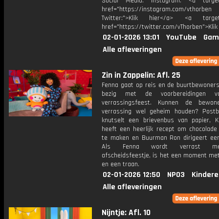
Social Media: Instagram: <a target
href="https://instagram.com/vthorben
Twitter:">Klik hier</a> <a target=
href="https://twitter.com/vThorben">Klik
02-01-2026 13:01
YouTube
Gam
Alle afleveringen
Zin in Zappelin: Afl. 25
Fenna gaat op reis en de buurtbewoners 
bezig met de voorbereidingen v
verrassingsfeest. Kunnen de bewon
verrassing wel geheim houden? Post
knutselt een brievenbus van papier, K
heeft een heerlijk recept om chocolade
te maken en Buurman Ron dirigeert een
Als Fenna wordt verrast m
afscheidsfeestje, is het een moment met
en een traan.
02-01-2026 12:50
NPO3
Kindere
Alle afleveringen
Nijntje: Afl. 10