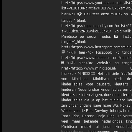
href="https://www.youtube.com/playlist
list=PL0Ce81PoTVxieWTUCF7wiOxuksmWtJp
hier</a> 🎧 Beluister onze muziek op Sp
target="_blank"
href="https://open.spotify.com/artist/
si=SEUbsDvzRB6wi1qBLEnk5A Volg">Klik
Minidisco op social media: 📸 Inst
target="_blank"
href="https://www.instagram.com/minidis
📘">Klik hier</a> Facebook: <a target
href="https://www.facebook.com/minidi
🌐">Klik hier</a> Website: <a target
href="https://www.minidisco.nl/ – O
hier</a> MINIDISCO Het officiële YouTu
van Minidisco. Minidisco biedt de
kinderliedjes voor peuters, kleuters
kinderen. Nederlandse kinderliedjes om 
kleuters te laten zingen, dansen en lere
kinderliedjes die je op het Minidisco ka
zijn onder andere Tsjoe Tjsoe Wa, Hokey
Wielen van de Bus, Cowboy Johnny, Krokod
Tante Rita, Berend Botje Ging Uit Vare
veel meer bekende nederlandse kinde
Minidisco maakt al jaren kinderlie