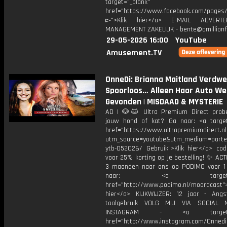
target="_blank"
href="https://www.facebook.com/pages/O
▻">Klik hier</a> E-MAIL ADVERT
MANAGEMENT ZAKELIJK - bente@amillionf
29-05-2026 16:00
YouTube
Amusement.TV
OnneDi: Brianna Maitland Verdw
Spoorloos… Alleen Haar Auto We
Gevonden | MISDAAD & MYSTERIE
AD | 🐶🐱 Ultra Premium Direct prob
jouw hond of kat? Ga naar: <a target
href="https://www.ultrapremiumdirect.nl
utm_source=youtube&utm_medium=parte
ytb-052026/ Gebruik">Klik hier</a> co
voor 25% korting op je bestelling! ✨ ACTI
3 maanden naar ons op PODIMO voor 
naar: <a target="_b
href="http://www.podimo.nl/moordcast">
hier</a> KIJKWIJZER: 12 jaar - Ang
taalgebruik VOLG MIJ VIA SOCIAL
INSTAGRAM - <a target="_
href="http://www.instagram.com/Onned