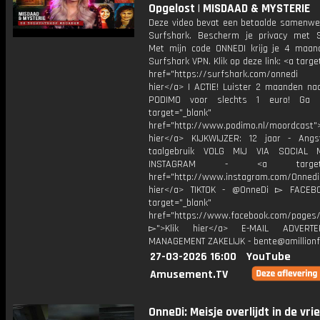
Opgelost | MISDAAD & MYSTERIE
Deze video bevat een betaalde samenwe
Surfshark. Bescherm je privacy met S
Met mijn code ONNEDI krijg je 4 maan
Surfshark VPN. Klik op deze link: <a targe
href="https://surfshark.com/onnedi
hier</a> | ACTIE! Luister 2 maanden na
PODIMO voor slechts 1 euro! Ga 
target="_blank"
href="http://www.podimo.nl/moordcast">
hier</a> KIJKWIJZER: 12 jaar - Ang
taalgebruik VOLG MIJ VIA SOCIAL
INSTAGRAM - <a target="_
href="http://www.instagram.com/Onned
hier</a> TIKTOK - @OnneDi ▻ FACEB
target="_blank"
href="https://www.facebook.com/pages/O
▻">Klik hier</a> E-MAIL ADVERT
MANAGEMENT ZAKELIJK - bente@amillionf
27-03-2026 16:00
YouTube
Amusement.TV
OnneDi: Meisje overlijdt in de vri