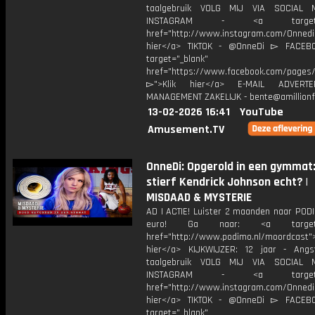
taalgebruik VOLG MIJ VIA SOCIAL
INSTAGRAM - <a target="_
href="http://www.instagram.com/Onned
hier</a> TIKTOK - @OnneDi ▻ FACEB
target="_blank"
href="https://www.facebook.com/pages/O
▻">Klik hier</a> E-MAIL ADVERT
MANAGEMENT ZAKELIJK - bente@amillionf
13-02-2026 16:41
YouTube
Amusement.TV
OnneDi: Opgerold in een gymmat
stierf Kendrick Johnson echt? |
MISDAAD & MYSTERIE
AD | ACTIE! Luister 2 maanden naar PODI
euro! Ga naar: <a target="
href="http://www.podimo.nl/moordcast">
hier</a> KIJKWIJZER: 12 jaar - Ang
taalgebruik VOLG MIJ VIA SOCIAL
INSTAGRAM - <a target="_
href="http://www.instagram.com/Onned
hier</a> TIKTOK - @OnneDi ▻ FACEB
target="_blank"