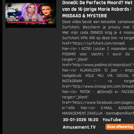
OnneDi: De Perfecte Moord? Het 
van de 16-jarige Marie Robards |
MISDAAD & MYSTERIE
Deze video bevat een betaalde samenwe
Surfshark. Bescherm je privacy met S
Met mijn code ONNEDI krijg je 4 maan
Surfshark VPN. Klik op deze link: <a targe
href="https://surfshark.com/onnedi
hier</a> | ACTIE! Luister 2 maanden na
PODIMO voor slechts 1 euro! Ga 
target="_blank"
href="http://www.podimo.nl/moordcast">
hier</a> KIJKWIJZER: 12 jaar - Ang
taalgebruik VOLG MIJ VIA SOCIAL
INSTAGRAM - <a target="_
href="http://www.instagram.com/Onned
hier</a> TIKTOK - @OnneDi ▻ FACEB
target="_blank"
href="https://www.facebook.com/pages/O
▻">Klik hier</a> E-MAIL ADVERT
MANAGEMENT ZAKELIJK - bente@amillionf
30-01-2026 16:20
YouTube
Amusement.TV