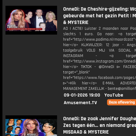
OnneDi: De Cheshire-gijzeling: W
gebeurde met het gezin Petit | 
& MYSTERIE
AD | ACTIE! Luister 2 maanden naar Po
slechts 1 euro. Ga naar: <a target
href="http://www.podimo.nl/moordcast">
hier</a> KIJKWIJZER: 12 jaar - Ang
taalgebruik VOLG MIJ VIA SOCIAL
INSTAGRAM - <a target="_
href="http://www.instagram.com/Onned
hier</a> TIKTOK - @OnneDi ▻ FACEB
target="_blank"
href="https://www.facebook.com/pages/O
▻">Klik hier</a> E-MAIL ADVERT
MANAGEMENT ZAKELIJK - bente@amillionf
09-01-2026 19:00
YouTube
Amusement.TV
OnneDi: De zaak Jennifer Daughe
Zes tegen één… en niemand greep
MISDAAD & MYSTERIE