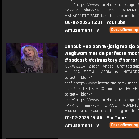
href="https://www.facebook.com/pages/O
▻">Klik hier</a> E-MAIL ADVERT
MANAGEMENT ZAKELIJK - bente@amillionf
06-02-2026 16:01
YouTube
Amusement.TV
OnneDi: Hoe een 16-jarig meisje b
wegkwam met de perfecte moor
#podcast #crimestory #horror
KIJKWIJZER: 12 jaar - Angst - Grof taalge
MIJ VIA SOCIAL MEDIA ▻ INSTAGR
target="_blank"
href="http://www.instagram.com/Onned
hier</a> TIKTOK - @OnneDi ▻ FACEB
target="_blank"
href="https://www.facebook.com/pages/O
▻">Klik hier</a> E-MAIL ADVERT
MANAGEMENT ZAKELIJK - bente@amillionf
01-02-2026 15:45
YouTube
Amusement.TV