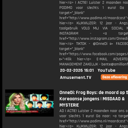
hier</a> | ACTIE! Luister 2 maanden na
PODIMO voor slechts 1 euro! Ga 
target="_blank"
href="http://www.podimo.nl/moordcast">
hier</a> KIJKWIJZER: 12 jaar - Ang
taalgebruik VOLG MIJ VIA SOCIAL
INSTAGRAM - <a target="_
href="http://www.instagram.com/Onned
hier</a> TIKTOK - @OnneDi ▻ FACEB
target="_blank"
href="https://www.facebook.com/pages/O
▻">Klik hier</a> E-MAIL ADVERT
MANAGEMENT ZAKELIJK - bente@amillionf
20-02-2026 16:01
YouTube
Amusement.TV
OnneDi: Frog Boys: de moord op 5
Koreaanse jongens | MISDAAD &
MYSTERIE
AD | ACTIE! Luister 2 maanden naar ons 
voor slechts 1 euro! Ga naar: <a target
href="http://www.podimo.nl/moordcast">
hier</a> KIJKWIJZER: 12 jaar - Ang