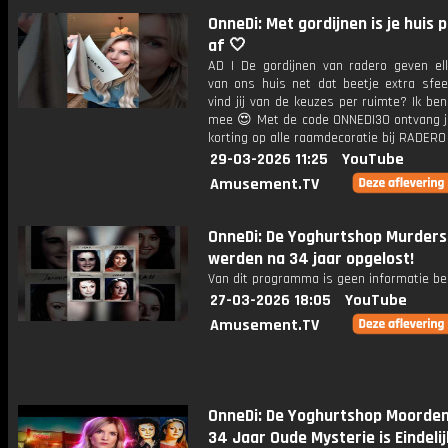
OnneDi: Met gordijnen is je huis 
af 🤍
AD | De gordijnen van radero geven el
van ons huis net dat beetje extra sf
vind jij van de keuzes per ruimte? Ik ben 
mee 😍 Met de code ONNEDI30 ontvang 
korting op alle raamdecoratie bij RADERO
29-03-2026 11:25
YouTube
Amusement.TV
OnneDi: De Yoghurtshop Murders
werden na 34 jaar opgelost!
Van dit programma is geen informatie be
27-03-2026 18:05
YouTube
Amusement.TV
OnneDi: De Yoghurtshop Moorden
34 Jaar Oude Mysterie is Eindelij