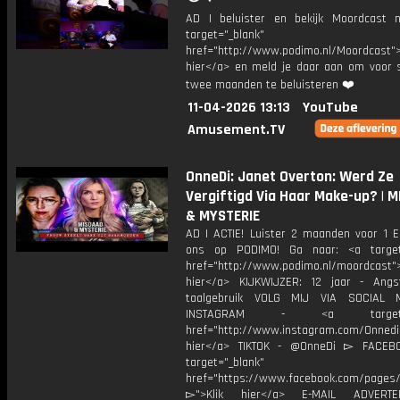
AD | beluister en bekijk Moordcast
target="_blank"
href="http://www.podimo.nl/Moordcast">
hier</a> en meld je daar aan om voor s
twee maanden te beluisteren ❤️
11-04-2026 13:13
YouTube
Amusement.TV
OnneDi: Janet Overton: Werd Ze
Vergiftigd Via Haar Make-up? | 
& MYSTERIE
AD | ACTIE! Luister 2 maanden voor 1 
ons op PODIMO! Ga naar: <a target=
href="http://www.podimo.nl/moordcast">
hier</a> KIJKWIJZER: 12 jaar - Ang
taalgebruik VOLG MIJ VIA SOCIAL
INSTAGRAM - <a target="_
href="http://www.instagram.com/Onned
hier</a> TIKTOK - @OnneDi ▻ FACEB
target="_blank"
href="https://www.facebook.com/pages/O
▻">Klik hier</a> E-MAIL ADVERT