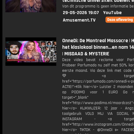
technische universiteit doelwit 
Van dit programma is geen informatie be
29-05-2026 19:07
YouTube
Amusement.TV
OnneDi: De Montreal Massacre | Hi
het klaslokaal binnen…en nam 14
| MISDAAD & MYSTERIE
Deze video bevat reclame voor Par
Probeer Parfumado nu zelf met 50% kort
eerste maand. Via deze link met code
💛 <a target="_bl
href="https://parfumado.com/onnedi-x-
ACTIE!">Klik hier</a> Luister 2 maanden
op PODIMO voor 1 EURO Ga n
target="_blank"
href="http://www.podimo.nl/moordcast">
hier</a> KIJKWIJZER: 12 jaar - Ang
taalgebruik VOLG MIJ VIA SOCIAL
INSTAGRAM - <a target="_
href="http://www.instagram.com/Onned
hier</a> TIKTOK - @OnneDi ▻ FACEB