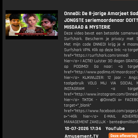
OnneDi: De 8-jarige Amarjeet Sad
JONGSTE seriemoordenaar OOIT?!
MISDAAD & MYSTERIE
Deze video bevat een betaalde samenwe
Surfshark. Bescherm je privacy met S
Met mijn code ONNEDI krijg je 4 maan
Surfshark VPN. Klik op deze link: <a targe
href="https://surfshark.com/onnedi
hier</a> | ACTIE! Luister 30 dagen GRATI
op PODIMO! Ga naar: <a target=
href="http://www.podimo.nl/moordcast">
hier</a> KIJKWIJZER: 12 jaar - Ang
taalgebruik VOLG MIJ VIA SOCIAL
INSTAGRAM - <a target="_
href="http://www.instagram.com/Onned
hier</a> TIKTOK - @OnneDi ▻ FACEB
target="_blank"
href="https://www.facebook.com/pages/O
▻">Klik hier</a> E-MAIL ADVERT
MANAGEMENT ZAKELIJK - bente@amillionf
10-07-2026 17:34
YouTube
Amusement.TV