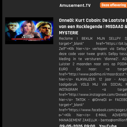
Amusement.TV
OnneDi: Kurt Cobain: De Laatste
van een Rocklegende | MISDAAD 
MYSTERIE
Reclame | BEKIJK MIJN SELLPY S
target="_blank" href="https://bit.l
Zelf">Klik hier</a> verkopen via Sellpy
deze code voor twee gratis Sellpy tas
kleding in te versturen: 'dionne2'. AD
Luister 2 maanden naar ons op PODI
EURO Ga naar: <a target="_
href="http://www.podimo.nl/moordcast">
hier</a> KIJKWIJZER: 12 jaar - Ang
taalgebruik VOLG MIJ VIA SOCIAL
INSTAGRAM - <a target="_
href="http://www.instagram.com/Onned
hier</a> TIKTOK - @OnneDi ▻ FACEB
target="_blank"
href="https://www.facebook.com/pages/O
▻">Klik hier</a> E-MAIL ADVERT
MANAGEMENT ZAKELIJK - bente@amillionf
09-05-2026 09:00
YouTube