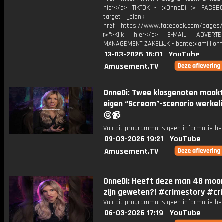
hier</a> TIKTOK - @OnneDi ▻ FACEB
target="_blank"
href="https://www.facebook.com/pages/O
▻">Klik hier</a> E-MAIL ADVERT
MANAGEMENT ZAKELIJK - bente@amillionf
13-03-2026 16:01
YouTube
Amusement.TV
OnneDi: Twee klasgenoten maak
eigen “Scream”-scenario werkeli
😖📹
Van dit programma is geen informatie be
09-03-2026 19:21
YouTube
Amusement.TV
OnneDi: Heeft deze man 48 moo
zijn geweten?! #crimestory #cr
Van dit programma is geen informatie be
06-03-2026 17:19
YouTube