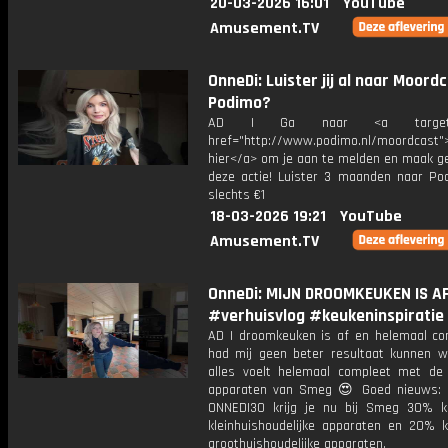
20-03-2026 16:01
YouTube
Amusement.TV
OnneDi: Luister jij al naar Moord
Podimo?
AD | Ga naar <a target="_
href="http://www.podimo.nl/moordcast">
hier</a> om je aan te melden en maak ge
deze actie! Luister 3 maanden naar Po
slechts €1
18-03-2026 19:21
YouTube
Amusement.TV
OnneDi: MIJN DROOMKEUKEN IS AF
#verhuisvlog #keukeninspiratie
AD | droomkeuken is af en helemaal com
had mij geen beter resultaat kunnen 
alles voelt helemaal compleet met de 
apparaten van Smeg 😍 Goed nieuws:
ONNEDI30 krijg je nu bij Smeg 30% k
kleinhuishoudelijke apparaten en 20% k
groothuishoudelijke apparaten.