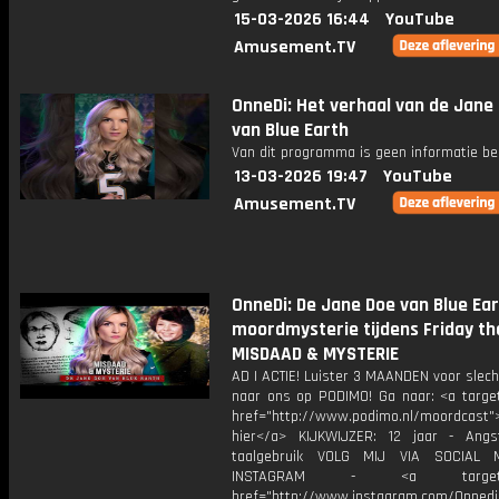
15-03-2026 16:44
YouTube
Amusement.TV
OnneDi: Het verhaal van de Jane
van Blue Earth
Van dit programma is geen informatie be
13-03-2026 19:47
YouTube
Amusement.TV
OnneDi: De Jane Doe van Blue Ear
moordmysterie tijdens Friday the
MISDAAD & MYSTERIE
AD | ACTIE! Luister 3 MAANDEN voor slec
naar ons op PODIMO! Ga naar: <a target
href="http://www.podimo.nl/moordcast">
hier</a> KIJKWIJZER: 12 jaar - Ang
taalgebruik VOLG MIJ VIA SOCIAL
INSTAGRAM - <a target="_
href="http://www.instagram.com/Onned