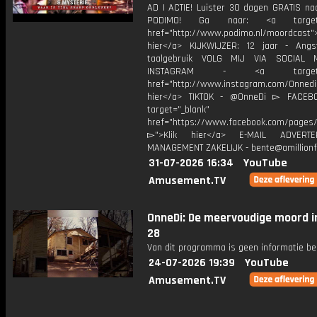
AD | ACTIE! Luister 30 dagen GRATIS na
PODIMO! Ga naar: <a target="
href="http://www.podimo.nl/moordcast">
hier</a> KIJKWIJZER: 12 jaar - Ang
taalgebruik VOLG MIJ VIA SOCIAL
INSTAGRAM - <a target="_
href="http://www.instagram.com/Onned
hier</a> TIKTOK - @OnneDi ▻ FACEB
target="_blank"
href="https://www.facebook.com/pages/O
▻">Klik hier</a> E-MAIL ADVERT
MANAGEMENT ZAKELIJK - bente@amillionf
31-07-2026 16:34
YouTube
Amusement.TV
OnneDi: De meervoudige moord i
28
Van dit programma is geen informatie be
24-07-2026 19:39
YouTube
Amusement.TV