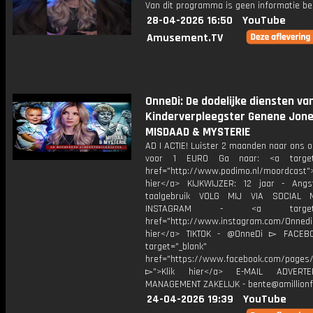
Van dit programma is geen informatie be
28-04-2026 16:50
YouTube
Amusement.TV
OnneDi: De dodelijke diensten va
Kinderverpleegster Genene Jone
MISDAAD & MYSTERIE
AD | ACTIE! Luister 2 maanden naar ons 
voor 1 EURO Ga naar: <a target=
href="http://www.podimo.nl/moordcast">
hier</a> KIJKWIJZER: 12 jaar - Ang
taalgebruik VOLG MIJ VIA SOCIAL
INSTAGRAM - <a target="_
href="http://www.instagram.com/Onned
hier</a> TIKTOK - @OnneDi ▻ FACEB
target="_blank"
href="https://www.facebook.com/pages/O
▻">Klik hier</a> E-MAIL ADVERT
MANAGEMENT ZAKELIJK - bente@amillionf
24-04-2026 19:39
YouTube