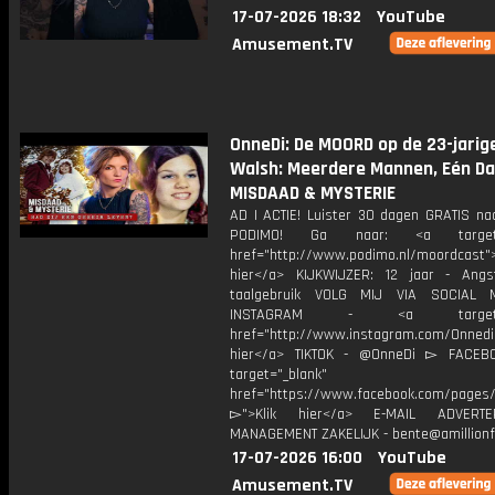
17-07-2026 18:32
YouTube
Amusement.TV
OnneDi: De MOORD op de 23-jarig
Walsh: Meerdere Mannen, Eén Da
MISDAAD & MYSTERIE
AD | ACTIE! Luister 30 dagen GRATIS na
PODIMO! Ga naar: <a target="
href="http://www.podimo.nl/moordcast">
hier</a> KIJKWIJZER: 12 jaar - Ang
taalgebruik VOLG MIJ VIA SOCIAL
INSTAGRAM - <a target="_
href="http://www.instagram.com/Onned
hier</a> TIKTOK - @OnneDi ▻ FACEB
target="_blank"
href="https://www.facebook.com/pages/O
▻">Klik hier</a> E-MAIL ADVERT
MANAGEMENT ZAKELIJK - bente@amillionf
17-07-2026 16:00
YouTube
Amusement.TV