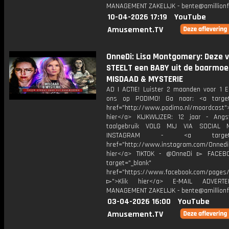
MANAGEMENT ZAKELIJK - bente@amillionf
10-04-2026 17:19
YouTube
Amusement.TV
OnneDi: Lisa Montgomery: Deze 
STEELT een BABY uit de baarmoed
MISDAAD & MYSTERIE
AD | ACTIE! Luister 2 maanden voor 1 
ons op PODIMO! Ga naar: <a target=
href="http://www.podimo.nl/moordcast">
hier</a> KIJKWIJZER: 12 jaar - Ang
taalgebruik VOLG MIJ VIA SOCIAL
INSTAGRAM - <a target="_
href="http://www.instagram.com/Onned
hier</a> TIKTOK - @OnneDi ▻ FACEB
target="_blank"
href="https://www.facebook.com/pages/O
▻">Klik hier</a> E-MAIL ADVERT
MANAGEMENT ZAKELIJK - bente@amillionf
03-04-2026 16:00
YouTube
Amusement.TV