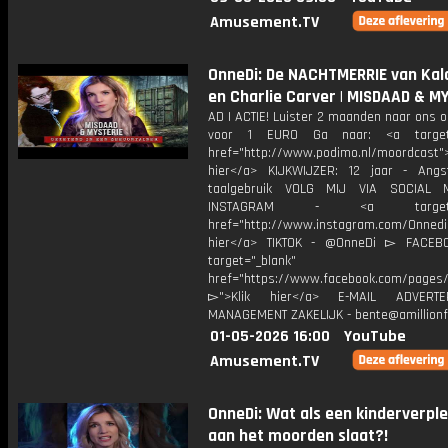
Amusement.TV
OnneDi: De NACHTMERRIE van Kal
en Charlie Carver | MISDAAD & M
AD | ACTIE! Luister 2 maanden naar ons 
voor 1 EURO Ga naar: <a target=
href="http://www.podimo.nl/moordcast">
hier</a> KIJKWIJZER: 12 jaar - Ang
taalgebruik VOLG MIJ VIA SOCIAL
INSTAGRAM - <a target="_
href="http://www.instagram.com/Onned
hier</a> TIKTOK - @OnneDi ▻ FACEB
target="_blank"
href="https://www.facebook.com/pages/O
▻">Klik hier</a> E-MAIL ADVERT
MANAGEMENT ZAKELIJK - bente@amillionf
01-05-2026 16:00
YouTube
Amusement.TV
OnneDi: Wat als een kinderverpl
aan het moorden slaat?!