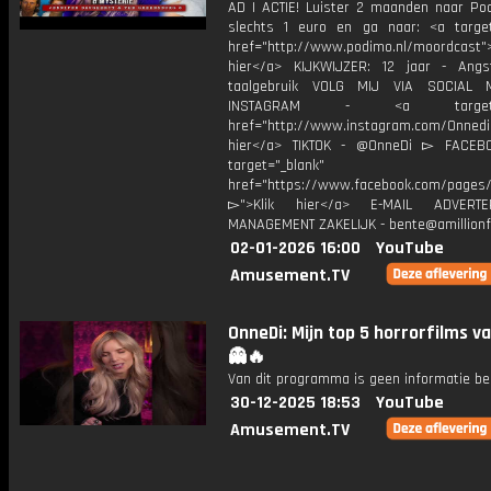
AD | ACTIE! Luister 2 maanden naar Po
slechts 1 euro en ga naar: <a target
href="http://www.podimo.nl/moordcast">
hier</a> KIJKWIJZER: 12 jaar - Ang
taalgebruik VOLG MIJ VIA SOCIAL
INSTAGRAM - <a target="_
href="http://www.instagram.com/Onned
hier</a> TIKTOK - @OnneDi ▻ FACEB
target="_blank"
href="https://www.facebook.com/pages/O
▻">Klik hier</a> E-MAIL ADVERT
MANAGEMENT ZAKELIJK - bente@amillionf
02-01-2026 16:00
YouTube
Amusement.TV
OnneDi: Mijn top 5 horrorfilms v
👻🔥
Van dit programma is geen informatie be
30-12-2025 18:53
YouTube
Amusement.TV