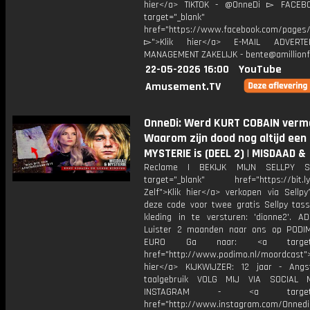
hier</a> TIKTOK - @OnneDi ▻ FACEB
target="_blank"
href="https://www.facebook.com/pages/O
▻">Klik hier</a> E-MAIL ADVERT
MANAGEMENT ZAKELIJK - bente@amillionf
22-05-2026 16:00
YouTube
Amusement.TV
OnneDi: Werd KURT COBAIN verm
Waarom zijn dood nog altijd een
MYSTERIE is (DEEL 2) | MISDAAD &
Reclame | BEKIJK MIJN SELLPY S
target="_blank" href="https://bit.l
Zelf">Klik hier</a> verkopen via Sellpy
deze code voor twee gratis Sellpy tas
kleding in te versturen: 'dionne2'. AD
Luister 2 maanden naar ons op PODI
EURO Ga naar: <a target="_
href="http://www.podimo.nl/moordcast">
hier</a> KIJKWIJZER: 12 jaar - Ang
taalgebruik VOLG MIJ VIA SOCIAL
INSTAGRAM - <a target="_
href="http://www.instagram.com/Onned