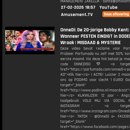
MANAGEMENT ZAKELIJK - bente@amillionf
27-02-2026 18:57
YouTube
Amusement.TV
OnneDi: De 20-jarige Bobby Kent:
Wanneer PESTEN EINDIGT in DODE
Wraak | MISDAAD & MYSTERIE
Deze video bevat reclame voor Par
Probeer Parfumado nu zelf met 50% kort
eerste maand. Via deze link betaal je m
code ONNEDI50 💛 <a target="
href="https://parfumado.com/onnedi-x-
AD">Klik hier</a> | ACTIE! Luister 2 ma
ons op PODIMO voor slecht 1 EURO! Ga
target="_blank"
href="http://www.podimo.nl/moordcast">
hier</a> KIJKWIJZER: 12 jaar - Ang
taalgebruik VOLG MIJ VIA SOCIAL
INSTAGRAM - <a target="_
href="http://www.instagram.com/Onned
hier</a> TIKTOK - @OnneDi ▻ FACEB
target="_blank"
href="https://www.facebook.com/pages/O