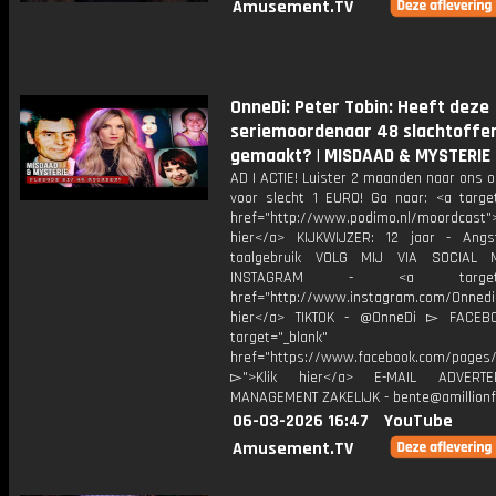
Amusement.TV
OnneDi: Peter Tobin: Heeft deze
seriemoordenaar 48 slachtoffe
gemaakt? | MISDAAD & MYSTERIE
AD | ACTIE! Luister 2 maanden naar ons 
voor slecht 1 EURO! Ga naar: <a target
href="http://www.podimo.nl/moordcast">
hier</a> KIJKWIJZER: 12 jaar - Ang
taalgebruik VOLG MIJ VIA SOCIAL
INSTAGRAM - <a target="_
href="http://www.instagram.com/Onned
hier</a> TIKTOK - @OnneDi ▻ FACEB
target="_blank"
href="https://www.facebook.com/pages/O
▻">Klik hier</a> E-MAIL ADVERT
MANAGEMENT ZAKELIJK - bente@amillionf
06-03-2026 16:47
YouTube
Amusement.TV