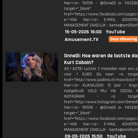
hier</a> TIKTOK - @OnneDi ▻ FACEB
target="_blank"
href="https://www.facebook.com/pages/O
▻">Klik hier</a> E-MAIL ADVERT
MANAGEMENT ZAKELIJK - bente@amillionf
15-05-2026 16:00
YouTube
Amusement.TV
OnneDi: Hoe waren de laatste da
Kurt Cobain?
AD | ACTIE! Luister 2 maanden naar ons 
voor 1 EURO Ga naar: <a target=
href="http://www.podimo.nl/moordcast">
hier</a> KIJKWIJZER: 12 jaar - Ang
taalgebruik VOLG MIJ VIA SOCIAL
INSTAGRAM - <a target="_
href="http://www.instagram.com/Onned
hier</a> TIKTOK - @OnneDi ▻ FACEB
target="_blank"
href="https://www.facebook.com/pages/O
▻">Klik hier</a> E-MAIL ADVERT
MANAGEMENT ZAKELIJK - bente@amillionf
09-05-2026 15:50
YouTube