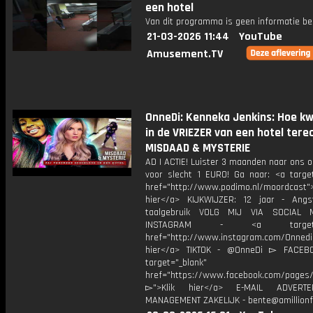
een hotel
Van dit programma is geen informatie be
21-03-2026 11:44
YouTube
Amusement.TV
OnneDi: Kenneka Jenkins: Hoe kw
in de VRIEZER van een hotel terec
MISDAAD & MYSTERIE
AD | ACTIE! Luister 3 maanden naar ons 
voor slecht 1 EURO! Ga naar: <a target
href="http://www.podimo.nl/moordcast">
hier</a> KIJKWIJZER: 12 jaar - Ang
taalgebruik VOLG MIJ VIA SOCIAL
INSTAGRAM - <a target="_
href="http://www.instagram.com/Onned
hier</a> TIKTOK - @OnneDi ▻ FACEB
target="_blank"
href="https://www.facebook.com/pages/O
▻">Klik hier</a> E-MAIL ADVERT
MANAGEMENT ZAKELIJK - bente@amillionf