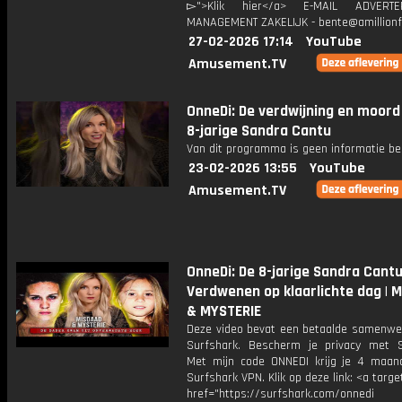
▻">Klik hier</a> E-MAIL ADVERT
MANAGEMENT ZAKELIJK - bente@amillionf
27-02-2026 17:14
YouTube
Amusement.TV
OnneDi: De verdwijning en moord
8-jarige Sandra Cantu
Van dit programma is geen informatie be
23-02-2026 13:55
YouTube
Amusement.TV
OnneDi: De 8-jarige Sandra Cantu
Verdwenen op klaarlichte dag | 
& MYSTERIE
Deze video bevat een betaalde samenwe
Surfshark. Bescherm je privacy met S
Met mijn code ONNEDI krijg je 4 maan
Surfshark VPN. Klik op deze link: <a targe
href="https://surfshark.com/onnedi