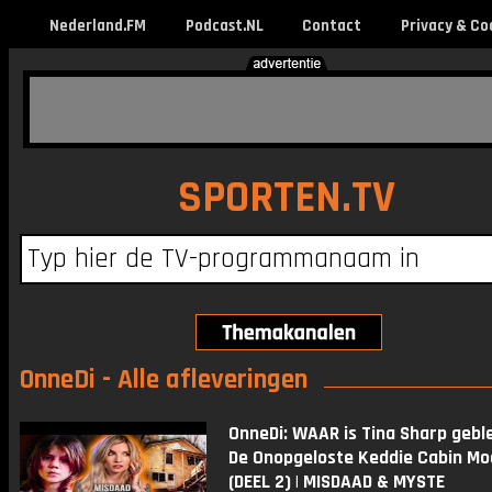
Nederland.FM
Podcast.NL
Contact
Privacy & Co
SPORTEN.TV
OnneDi - Alle afleveringen
OnneDi: WAAR is Tina Sharp gebl
De Onopgeloste Keddie Cabin M
(DEEL 2) | MISDAAD & MYSTE