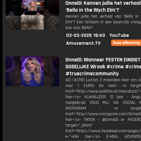
OnneDi: Kennen jullie het verhaal
‘Bella in the Wych Elm’?
Kennen jullie het verhaal van ‘Bella in
Elm’? Een lichaam in een boom.De vraag d
wie was Bella?
03-03-2026 19:40
YouTube
Amusement.TV
OnneDi: Wanneer PESTEN EINDIGT 
DODELIJKE Wraak #crime #crim
#truecrimecommunity
AD | ACTIE! Luister 2 maanden naar ons 
voor 1 EURO! Ga naar: <a target=
href="http://www.podimo.nl/moordcast">
hier</a> KIJKWIJZER: 12 jaar - Ang
taalgebruik VOLG MIJ VIA SOCIAL
INSTAGRAM - <a target="_
href="http://www.instagram.com/Onned
hier</a> TIKTOK - @OnneDi ▻ FACEB
target="_blank"
href="https://www.facebook.com/pages/O
▻">Klik hier</a> E-MAIL ADVERT