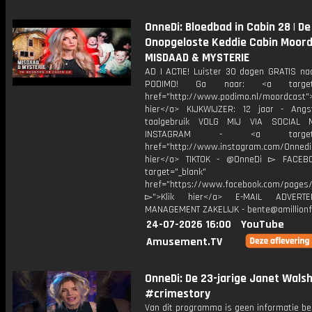
OnneDi: Bloedbad in Cabin 28 | De
Onopgeloste Keddie Cabin Moord
MISDAAD & MYSTERIE
AD | ACTIE! Luister 30 dagen GRATIS na
PODIMO! Ga naar: <a target="
href="http://www.podimo.nl/moordcast">
hier</a> KIJKWIJZER: 12 jaar - Ang
taalgebruik VOLG MIJ VIA SOCIAL
INSTAGRAM - <a target="_
href="http://www.instagram.com/Onned
hier</a> TIKTOK - @OnneDi ▻ FACEB
target="_blank"
href="https://www.facebook.com/pages/O
▻">Klik hier</a> E-MAIL ADVERT
MANAGEMENT ZAKELIJK - bente@amillionf
24-07-2026 16:00
YouTube
Amusement.TV
OnneDi: De 23-jarige Janet Wals
#crimestory
Van dit programma is geen informatie be