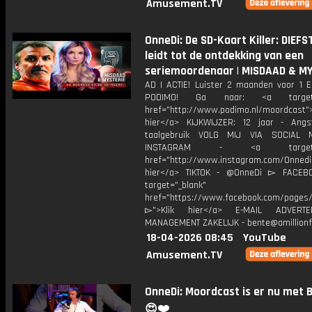
Amusement.TV
OnneDi: De SD-Kaart Killer: DIEFS
leidt tot de ontdekking van een
seriemoordenaar | MISDAAD & M
AD | ACTIE! Luister 2 maanden voor 1 
PODIMO! Ga naar: <a target="
href="http://www.podimo.nl/moordcast">
hier</a> KIJKWIJZER: 12 jaar - Ang
taalgebruik VOLG MIJ VIA SOCIAL
INSTAGRAM - <a target="_
href="http://www.instagram.com/Onned
hier</a> TIKTOK - @OnneDi ▻ FACEB
target="_blank"
href="https://www.facebook.com/pages/O
▻">Klik hier</a> E-MAIL ADVERT
MANAGEMENT ZAKELIJK - bente@amillionf
18-04-2026 08:45
YouTube
Amusement.TV
OnneDi: Moordcast is er nu met 
😍❤️