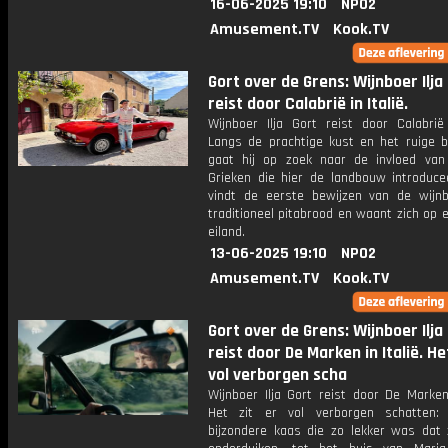
16-06-2025 19:10
NPO2
Amusement.TV
Kook.TV
Gort over de Grens: Wijnboer Ilja
reist door Calabrië in Italië.
Wijnboer Ilja Gort reist door Calabrië 
Langs de prachtige kust en het ruige b
gaat hij op zoek naar de invloed va
Grieken die hier de landbouw introducee
vindt de eerste bewijzen van de wijn
traditioneel pitabrood en waant zich op 
eiland.
13-06-2025 19:10
NPO2
Amusement.TV
Kook.TV
Gort over de Grens: Wijnboer Ilja
reist door De Marken in Italië. He
vol verborgen scha
Wijnboer Ilja Gort reist door De Marken 
Het zit er vol verborgen schatten:
bijzondere kaas die zo lekker was dat 