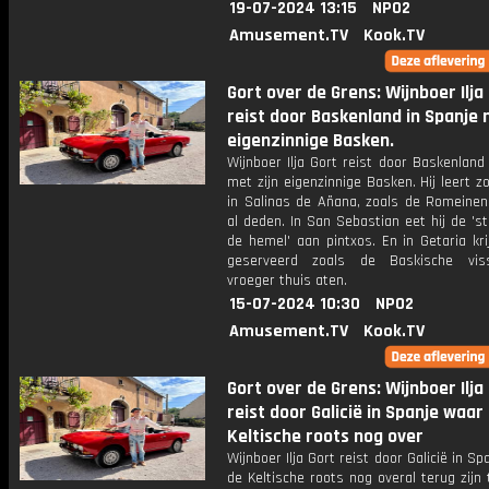
19-07-2024 13:15
NPO2
Amusement.TV
Kook.TV
Gort over de Grens: Wijnboer Ilja
reist door Baskenland in Spanje 
eigenzinnige Basken.
Wijnboer Ilja Gort reist door Baskenland
met zijn eigenzinnige Basken. Hij leert z
in Salinas de Añana, zoals de Romeinen
al deden. In San Sebastian eet hij de 's
de hemel' aan pintxos. En in Getaria krij
geserveerd zoals de Baskische vis
vroeger thuis aten.
15-07-2024 10:30
NPO2
Amusement.TV
Kook.TV
Gort over de Grens: Wijnboer Ilja
reist door Galicië in Spanje waar
Keltische roots nog over
Wijnboer Ilja Gort reist door Galicië in Sp
de Keltische roots nog overal terug zijn 