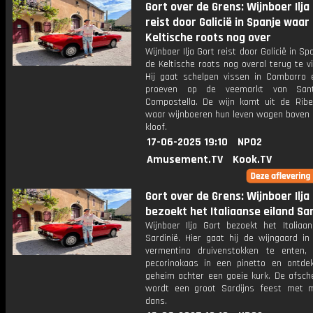
Gort over de Grens: Wijnboer Ilja
reist door Galicië in Spanje waar
Keltische roots nog over
Wijnboer Ilja Gort reist door Galicië in Sp
de Keltische roots nog overal terug te vi
Hij gaat schelpen vissen in Combarro e
proeven op de veemarkt van San
Compostella. De wijn komt uit de Ribe
waar wijnboeren hun leven wagen boven 
kloof.
17-06-2025 19:10
NPO2
Amusement.TV
Kook.TV
Gort over de Grens: Wijnboer Ilja
bezoekt het Italiaanse eiland Sar
Wijnboer Ilja Gort bezoekt het Italiaan
Sardinië. Hier gaat hij de wijngaard i
vermentino druivenstokken te enten, 
pecorinokaas in een pinetto en ontdek
geheim achter een goeie kurk. De afsch
wordt een groot Sardijns feest met 
dans.