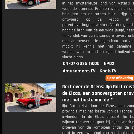
In het mysterieuze land van Asterix e
waar de stoerste Fransen wonen en de
hele jaar om de rotsen huilt, krijgt Ilja
antwoord op de vraag of o
potentieverhogend werken. Verder gaat h
naar de bron van de eeuwige jeugd, neem
flinke slok van een bijzondere toverdran
meeste mensen drie dagen knock-out van
maakt hij kennis met het geheime 
wapen, waar vriend en vijand huilend 
vlucht slaan.
04-07-2025 19:05
NPO2
Amusement.TV
Kook.TV
Gort over de Grens: Ilja Gort reis
de Elzas, een zonovergoten prov
met het beste van de F
Ilja Gort reist door de Elzas, een zon
provincie met het beste van de Franse 
invloeden. In de Elzas ontdekt Ilja h
wijnvat ter wereld, gaat hij bijna knock-o
proeven van de kampioen onder de st
duikt in een zwembad van zuurkool en g