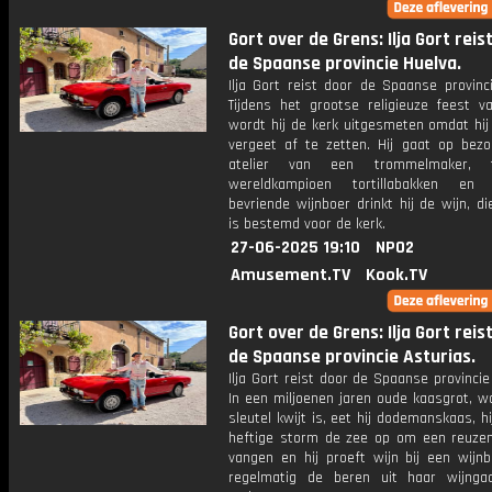
Gort over de Grens: Ilja Gort reis
de Spaanse provincie Huelva.
Ilja Gort reist door de Spaanse provinc
Tijdens het grootse religieuze feest v
wordt hij de kerk uitgesmeten omdat hij 
vergeet af te zetten. Hij gaat op bezo
atelier van een trommelmaker, 
wereldkampioen tortillabakken en
bevriende wijnboer drinkt hij de wijn, die
is bestemd voor de kerk.
27-06-2025 19:10
NPO2
Amusement.TV
Kook.TV
Gort over de Grens: Ilja Gort reis
de Spaanse provincie Asturias.
Ilja Gort reist door de Spaanse provincie
In een miljoenen jaren oude kaasgrot, w
sleutel kwijt is, eet hij dodemanskaas, hij
heftige storm de zee op om een reuzen
vangen en hij proeft wijn bij een wijnb
regelmatig de beren uit haar wijng