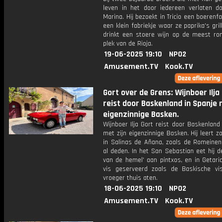
leven in het door iedereen verlaten d
Marina. Hij bezoekt in Tricio een boerenf
een klein fabriekje waar ze paprika's grill
drinkt een stoere wijn op de meest ro
plek van de Rioja.
19-06-2025 19:10
NPO2
Amusement.TV
Kook.TV
Gort over de Grens: Wijnboer Ilja
reist door Baskenland in Spanje 
eigenzinnige Basken.
Wijnboer Ilja Gort reist door Baskenland
met zijn eigenzinnige Basken. Hij leert z
in Salinas de Añana, zoals de Romeinen
al deden. In het San Sebastian eet hij d
van de hemel' aan pintxos, en in Getaria 
vis geserveerd zoals de Baskische vi
vroeger thuis aten.
18-06-2025 19:10
NPO2
Amusement.TV
Kook.TV