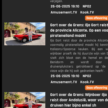
verjagen.
26-06-2025 19:10
NPO2
Amusement.TV
Kook.TV
Gort over de Grens: Ilja Gort reis
de provincie Alicante. Op een vo
pirateneiland maakt
Ilja Gort reist door de provincie Alican
voormalig pirateneiland maakt hij kenn
Italiaans/Spaanse keuken. Bij een wo
wijnboer proeft de hij duurste wijn van S
stelt zich bloot aan de hemel en d
Benidorm en wordt door zi
druivenpluksters getrakteerd op 'de 
vieze wijn die hij ooit gedronken heeft'.
25-06-2025 19:10
NPO2
Amusement.TV
Kook.TV
Gort over de Grens: Wijnboer Ilja
reist door Andalusië, waar van d
druiven hier bijna enkel sh