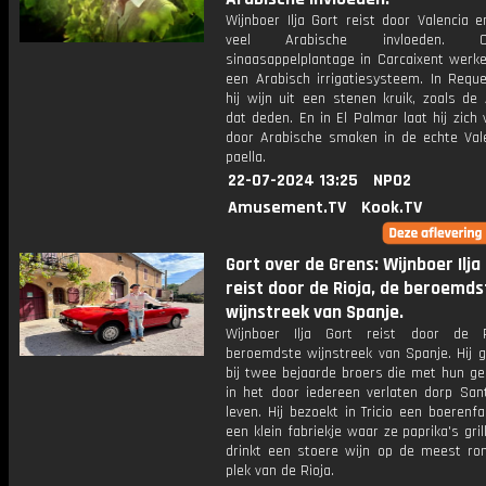
Wijnboer Ilja Gort reist door Valencia 
veel Arabische invloeden.
sinaasappelplantage in Carcaixent werk
een Arabisch irrigatiesysteem. In Reque
hij wijn uit een stenen kruik, zoals de
dat deden. En in El Palmar laat hij zich
door Arabische smaken in de echte Val
paella.
22-07-2024 13:25
NPO2
Amusement.TV
Kook.TV
Gort over de Grens: Wijnboer Ilja
reist door de Rioja, de beroemds
wijnstreek van Spanje.
Wijnboer Ilja Gort reist door de R
beroemdste wijnstreek van Spanje. Hij g
bij twee bejaarde broers die met hun ge
in het door iedereen verlaten dorp San
leven. Hij bezoekt in Tricio een boerenf
een klein fabriekje waar ze paprika's grill
drinkt een stoere wijn op de meest ro
plek van de Rioja.