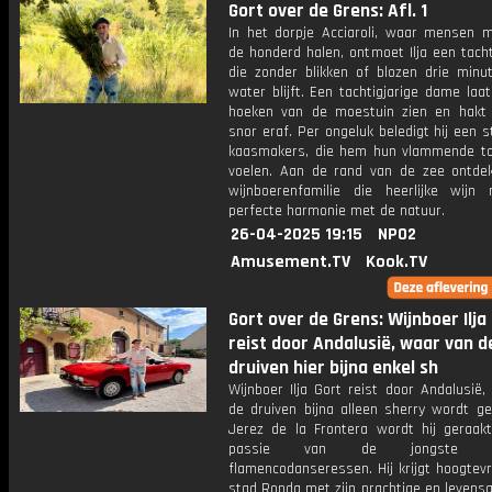
Gort over de Grens: Afl. 1
In het dorpje Acciaroli, waar mensen m
de honderd halen, ontmoet Ilja een tach
die zonder blikken of blozen drie minu
water blijft. Een tachtigjarige dame laa
hoeken van de moestuin zien en hakt b
snor eraf. Per ongeluk beledigt hij een s
kaasmakers, die hem hun vlammende to
voelen. Aan de rand van de zee ontdek
wijnboerenfamilie die heerlijke wijn
perfecte harmonie met de natuur.
26-04-2025 19:15
NPO2
Amusement.TV
Kook.TV
Gort over de Grens: Wijnboer Ilja
reist door Andalusië, waar van d
druiven hier bijna enkel sh
Wijnboer Ilja Gort reist door Andalusië
de druiven bijna alleen sherry wordt ge
Jerez de la Frontera wordt hij geraak
passie van de jongste gen
flamencodanseressen. Hij krijgt hoogtev
stad Ronda met zijn prachtige en levensg