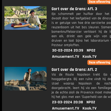
Gort over de Grens: Afl. 3
Ilja schommelt per huifkar door het 
dwaalt door het leefgebied van de dinos
is er getuige van hoe drie oersterke pa
reuzenboom uit het bos sleuren. Same
bomenknuffelaarster verklaart hij de l
een eik, drinkt een gele wijn van 
druiven en laat bijna het laboratorium 
Pasteur ontploffen.
30-03-2024 20:39
NPO2
Amusement.TV
Kook.TV
Gort over de Grens: Afl. 2
Via de Route Napoleon trekt Ilja 
hooggebergte. Bij een ruïne vindt hij de
stoel waarop Napoleon de nach
doorgebracht, leert hij via een familie
je de echte aioli de Provence moet make
hij het glas met een 'Superheld van de wij
23-03-2024 20:38
NPO2
Amusement.TV
Kook.TV