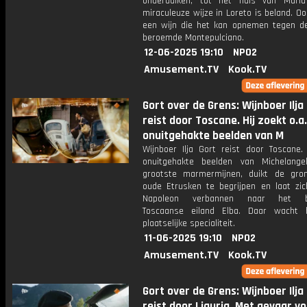
onderduiken, tot het huis van Mari
miraculeuze wijze in Loreto is beland. Ook
een wijn die het kan opnemen tegen d
beroemde Montepulciano.
12-06-2025 19:10
NPO2
Amusement.TV
Kook.TV
Gort over de Grens: Wijnboer Ilja
reist door Toscane. Hij zoekt o.a.
onuitgehakte beelden van M
Wijnboer Ilja Gort reist door Toscane. 
onuitgehakte beelden van Michelang
grootste marmermijnen, duikt de gr
oude Etrusken te begrijpen en laat zic
Napoleon verbannen naar het b
Toscaanse eiland Elba. Daar wacht
plaatselijke specialiteit.
11-06-2025 19:10
NPO2
Amusement.TV
Kook.TV
Gort over de Grens: Wijnboer Ilja
reist door Liguria. Met gevaar v