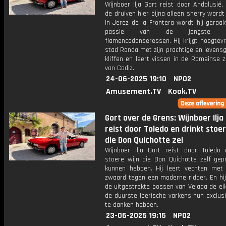
Wijnboer Ilja Gort reist door Andalusië
de druiven hier bijna alleen sherry word
In Jerez de la Frontera wordt hij geraa
passie van de jongste gen
flamencodanseressen. Hij krijgt hoogtev
stad Ronda met zijn prachtige en levensg
kliffen en leert vissen in de Romeinse 
van Cadiz.
24-06-2025 19:10
NPO2
Amusement.TV
Kook.TV
Gort over de Grens: Wijnboer Ilja
reist door Toledo en drinkt stoer
die Don Quichotte zel
Wijnboer Ilja Gort reist door Toledo 
stoere wijn die Don Quichotte zelf gep
kunnen hebben. Hij leert vechten met
zwaard tegen een moderne ridder. En hij
de uitgestrekte bossen van Velada de ei
de duurste Iberische varkens hun exclusi
te danken hebben.
23-06-2025 19:15
NPO2