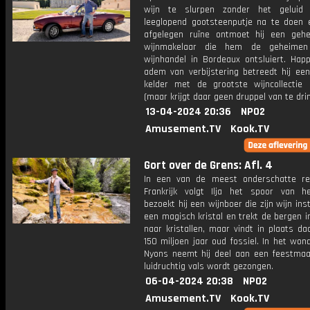
wijn te slurpen zonder het geluid
leeglopend gootsteenputje na te doen 
afgelegen ruïne ontmoet hij een gehe
wijnmakelaar die hem de geheime
wijnhandel in Bordeaux ontsluiert. Hap
adem van verbijstering betreedt hij ee
kelder met de grootste wijncollectie
(maar krijgt daar geen druppel van te dri
13-04-2024 20:36
NPO2
Amusement.TV
Kook.TV
Gort over de Grens: Afl. 4
In een van de meest onderschatte re
Frankrijk volgt Ilja het spoor van h
bezoekt hij een wijnboer die zijn wijn ins
een magisch kristal en trekt de bergen i
naar kristallen, maar vindt in plaats d
150 miljoen jaar oud fossiel. In het wo
Nyons neemt hij deel aan een feestmaal
luidruchtig vals wordt gezongen.
06-04-2024 20:38
NPO2
Amusement.TV
Kook.TV