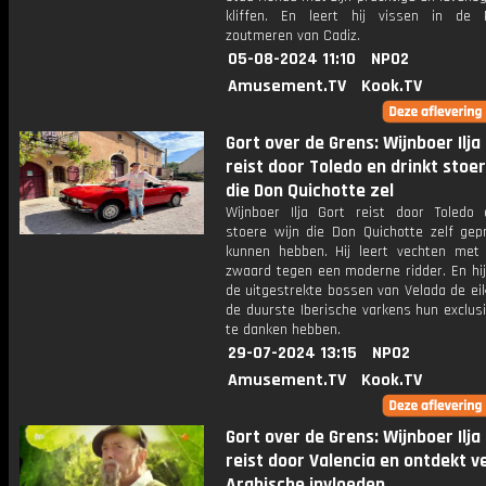
kliffen. En leert hij vissen in de
zoutmeren van Cadiz.
05-08-2024 11:10
NPO2
Amusement.TV
Kook.TV
Gort over de Grens: Wijnboer Ilja
reist door Toledo en drinkt stoer
die Don Quichotte zel
Wijnboer Ilja Gort reist door Toledo 
stoere wijn die Don Quichotte zelf gep
kunnen hebben. Hij leert vechten met
zwaard tegen een moderne ridder. En hij
de uitgestrekte bossen van Velada de ei
de duurste Iberische varkens hun exclusi
te danken hebben.
29-07-2024 13:15
NPO2
Amusement.TV
Kook.TV
Gort over de Grens: Wijnboer Ilja
reist door Valencia en ontdekt v
Arabische invloeden.