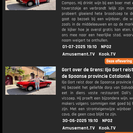
Campos. Hij drinkt wijn bij een boer met
toverstokje en verbrandt lelijk zijn mo
probeert gloeiend hete broodsoep te dri
gaat op bezoek bij een wijnboer, die w
zoals in de middeleeuwen en op de markt
de kijker hoe je overal gratis kan eten.
ons mee naar een heerlijke stad, waarv
naam weigert te onthullen.
01-07-2025 19:10
NPO2
Amusement.TV
Kook.TV
Gort over de Grens: Ilja Gort reis
de Spaanse provincie Catalonië.
Ilja Gort reist door de Spaanse provincie 
Hij bezoekt het geliefde dorp van Salvad
eet in diens vaste restaurant Dali's 
vissoep. Hij proeft een bijzondere wijn, 
makers volgens sommigen niet goed bij 
zijn. Met een stronteigenwijze wijnboer 
cava, die geen cava blijkt te zijn.
30-06-2025 19:10
NPO2
Amusement.TV
Kook.TV