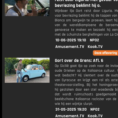
bevriezing beklimt hij o.
Wijnboer Ilja Gort reist door Liguria. 
voor bevriezing beklimt hij de toppen va
Bianco om bergwijn te proeven, leert hi
van de wereldkampioene de beroem
genovese te maken en bezoekt hij een
met de schuinste berghellingen van La Ci
10-06-2025 19:10
NPO2
Amusement.TV
Kook.TV
Gort over de Grens: Afl. 6
Op Sicilië gaat Ilja op zoek naar de invl
oude Grieken op de Italiaanse cultuur. 
wat bedacht? Hij slentert over de oud
van Syracuse en krijgt een rol als acte
theatervoorstelling. Bij het honingproe
hij gestoken door een stel woedende bi
dat wordt ruimschoots goedgemaakt
beeldschone Italiaanse rockster van de 
wie hij een wijntje slurpt.
31-05-2025 19:20
NPO2
Amusement.TV
Kook.TV