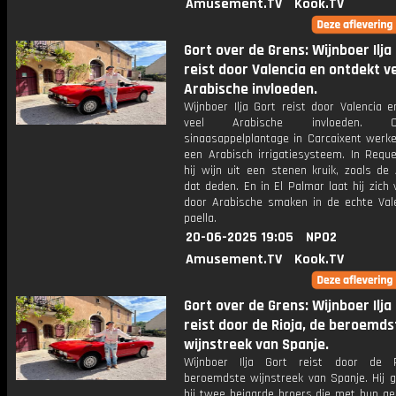
Amusement.TV
Kook.TV
Gort over de Grens: Wijnboer Ilja
reist door Valencia en ontdekt v
Arabische invloeden.
Wijnboer Ilja Gort reist door Valencia 
veel Arabische invloeden.
sinaasappelplantage in Carcaixent werk
een Arabisch irrigatiesysteem. In Reque
hij wijn uit een stenen kruik, zoals de
dat deden. En in El Palmar laat hij zich
door Arabische smaken in de echte Val
paella.
20-06-2025 19:05
NPO2
Amusement.TV
Kook.TV
Gort over de Grens: Wijnboer Ilja
reist door de Rioja, de beroemds
wijnstreek van Spanje.
Wijnboer Ilja Gort reist door de R
beroemdste wijnstreek van Spanje. Hij g
bij twee bejaarde broers die met hun ge