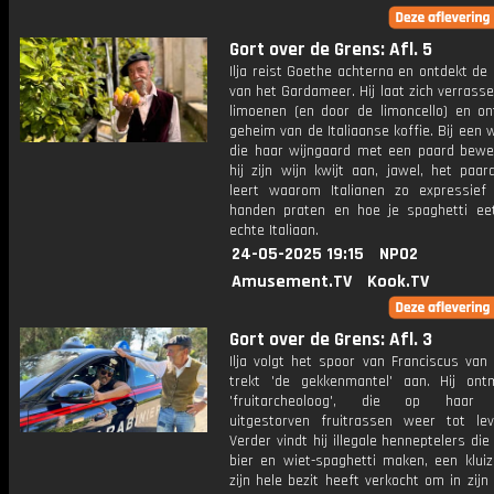
Gort over de Grens: Afl. 5
Ilja reist Goethe achterna en ontdekt d
van het Gardameer. Hij laat zich verrass
limoenen (en door de limoncello) en on
geheim van de Italiaanse koffie. Bij een w
die haar wijngaard met een paard bewer
hij zijn wijn kwijt aan, jawel, het paard
leert waarom Italianen zo expressie
handen praten en hoe je spaghetti ee
echte Italiaan.
24-05-2025 19:15
NPO2
Amusement.TV
Kook.TV
Gort over de Grens: Afl. 3
Ilja volgt het spoor van Franciscus van
trekt 'de gekkenmantel' aan. Hij on
'fruitarcheoloog', die op haar b
uitgestorven fruitrassen weer tot le
Verder vindt hij illegale henneptelers die 
bier en wiet-spaghetti maken, een kluiz
zijn hele bezit heeft verkocht om in zijn