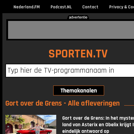
Nederland.FM
Podcast.NL
Contact
Privacy & Co
SPORTEN.TV
Gort over de Grens - Alle afleveringen
Gort over de Grens: In het myste
land van Asterix en Obelix krijgt I
eindelijk antwoord op