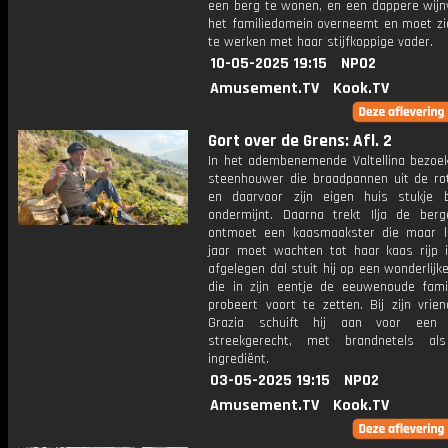
een berg te wonen, en een dappere wijn
het familiedomein overneemt en moet z
te werken met haar stijfkoppige vader.
10-05-2025 19:15
NPO2
Amusement.TV
Kook.TV
Gort over de Grens: Afl. 2
In het adembenemende Valtellina bezoekt
steenhouwer die braadpannen uit de ro
en daarvoor zijn eigen huis stukje b
ondermijnt. Daarna trekt Ilja de ber
ontmoet een kaasmaakster die maar li
jaar moet wachten tot haar kaas rijp i
afgelegen dal stuit hij op een wonderlijk
die in zijn eentje de eeuwenoude famili
probeert voort te zetten. Bij zijn vrie
Grazia schuift hij aan voor een b
streekgerecht, met brandnetels al
ingrediënt.
03-05-2025 19:15
NPO2
Amusement.TV
Kook.TV