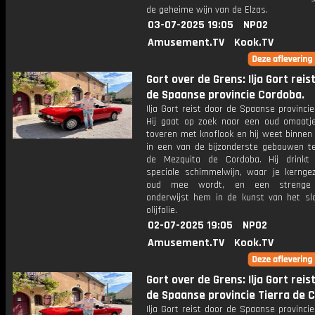
de geheime wijn van de Elzas.
03-07-2025 19:05
NPO2
Amusement.TV
Kook.TV
Gort over de Grens: Ilja Gort reis
de Spaanse provincie Cordoba.
Ilja Gort reist door de Spaanse provinci
Hij gaat op zoek naar een oud omaatj
toveren met knoflook en hij weet binnen
in een van de bijzonderste gebouwen te
de Mezquita de Cordoba. Hij drinkt
speciale schimmelwijn, waar je kernge
oud mee wordt, en een strenge o
onderwijst hem in de kunst van het sl
olijfolie.
02-07-2025 19:05
NPO2
Amusement.TV
Kook.TV
Gort over de Grens: Ilja Gort reis
de Spaanse provincie Tierra de 
Ilja Gort reist door de Spaanse provincie