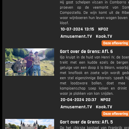
Hij gaat schelpen vissen in Combarro e
proeven op de veemarkt van San
Compostella. De wijn komt uit de Ribe
waar wijnboeren hun leven wagen boven 
kloof.
10-07-2024 13:15
NPO2
Amusement.TV
Kook.TV
Gort over de Grens: Afl. 6
Ilja kruipt in de huid van Henri IV, de boe
trekt met een kudde ezels de bergen
getuige van een doop à la Béarn, waarbi
met knoflook en zoete wijn wordt ged
een stel eigenzinnige Béarnais speelt hi
met loodzware ballen, doet mee
kampioenschap soep koken en drinkt
waar je plakken van kan snijden.
20-04-2024 20:37
NPO2
Amusement.TV
Kook.TV
Gort over de Grens: Afl. 5
Op het chicste kasteel van Frankrijk pro