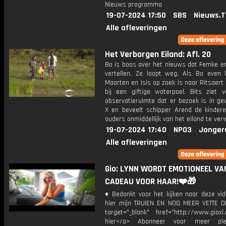
Nieuws programma
19-07-2024 17:50
SBS
Nieuws.T
Alle afleveringen
Het Verborgen Eiland: Afl. 20
Bo is boos over het nieuws dat Femke e
vertellen. Ze loopt weg. Als Bo even 
Maarten en Isis op zoek is naar Ritsaer
bij een giftige waterpoel. Bits ziet va
observatieruimte dat er bezoek is in ge
X en beveelt schipper Arend de kinder
ouders onmiddellijk van het eiland te ver
19-07-2024 17:40
NPO3
Jonger
Alle afleveringen
Gio: LYNN WORDT EMOTIONEEL VA
CADEAU VOOR HAAR!❤️🎁
♦ Bedankt voor het kijken naar deze vid
hier mijn TRUIEN EN NOG MEER VETTE D
target="_blank" href="http://www.gioxl.
hier</a> Abonneer voor meer ple