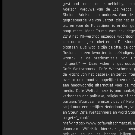
gesteund door de Israel-lobby, m.n
Adelson, weduwe van de Las Vegas g
Shelden Adelson, en anderen. Voor de 
gegroepeerde 'As van Verzet' ziet het er
uit, en voor de Palestijnen is er dan g
hoop meer. Maar Trump was ook dege
2019 het INF-verdrag opzegde waardoor
kon aankondigen raketten in Duitslan
plaatsen. Dus wat is zijn belofte, de oo
Rusland in een kwartier te beëindigen,
waard? Is de vredesmissie van O
lichtpunt? --- Deze video is geproduc
Café Weltschmerz. Café Weltschmerz g
de kracht van het gesprek en zendt inte
over actuele maatschappelijke thema's. 
een hoogwaardig alternatief voor de m
media. Café Weltschmerz is onafhankelij
verbonden aan politieke, religieuze of c
partijen. Waardeer je onze video's? Help
strijd naar een eerlijker Nederland, vrij v
en Steun Café Weltschmerz en word Sta
target="_blank"
href="https://www.cafeweltschmerz.nl/m
doneren/ Wil">Klik hier</a> je mee
bekijken en op de hoogte blijven 