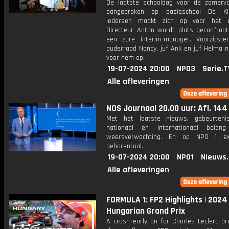
De laatste schooldag voor de zomerva
aangebroken op basisschool De K
iedereen maakt zich op voor het ei
Directeur Anton wordt plots geconfron
een zure interim-manager. Voorzitst
ouderraad Nancy, juf Ank en juf Helma 
voor hem op.
19-07-2024 20:00
NPO3
Serie.T
Alle afleveringen
NOS Journaal 20.00 uur: Afl. 144
Met het laatste nieuws, gebeurteni
nationaal en internationaal bela
weersverwachting. En op NPO 1 e
gebarentaal.
19-07-2024 20:00
NPO1
Nieuws
Alle afleveringen
FORMULA 1: FP2 Highlights | 2024
Hungarian Grand Prix
A crash early on for Charles Leclerc br