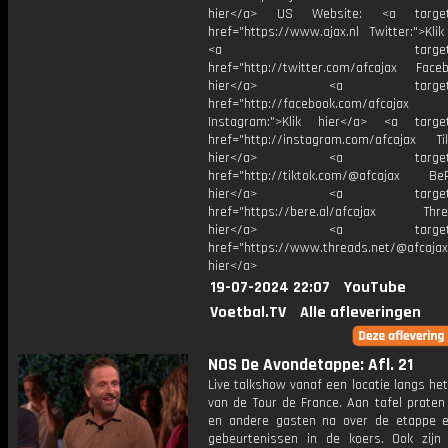
hier</a> US Website: <a target=
href="https://www.ajax.nl Twitter:">Kli
<a target="_bl
href="http://twitter.com/afcajax Facebo
hier</a> <a target="_
href="http://facebook.com/afcajax
Instagram:">Klik hier</a> <a target
href="http://instagram.com/afcajax TikT
hier</a> <a target="_
href="http://tiktok.com/@afcajax BeRe
hier</a> <a target="_
href="https://bere.al/afcajax Threa
hier</a> <a target="_
href="https://www.threads.net/@afcajax
hier</a>
19-07-2024 22:07
YouTube
Voetbal.TV
Alle afleveringen
NOS De Avondetappe: Afl. 21
Live talkshow vanaf een locatie langs he
van de Tour de France. Aan tafel praten
en andere gasten na over de etappe 
gebeurtenissen in de koers. Ook zijn