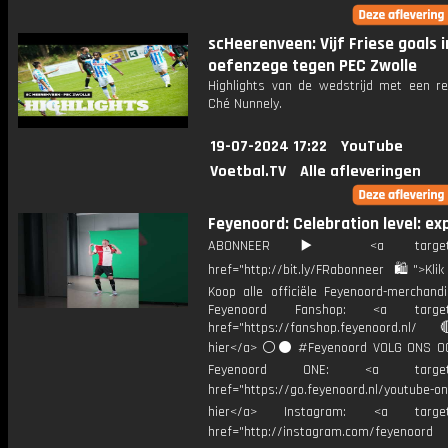
scHeerenveen: Vijf Friese goals i
oefenzege tegen PEC Zwolle
Highlights van de wedstrijd met een re
Ché Nunnely.
19-07-2024 17:22
YouTube
Voetbal.TV
Alle afleveringen
Feyenoord: Celebration level: ex
ABONNEER ▶️ <a target="_
href="http://bit.ly/FRabonneer 🛍">Klik
Koop alle officiële Feyenoord-merchandi
Feyenoord Fanshop: <a target="
href="https://fanshop.feyenoord.nl/
hier</a> ⚪️⚫ #Feyenoord VOLG ONS OO
Feyenoord ONE: <a target="
href="https://go.feyenoord.nl/youtube-on
hier</a> Instagram: <a target=
href="http://instagram.com/feyenoord