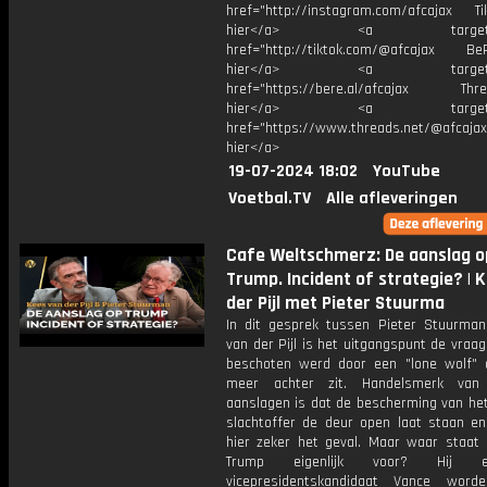
href="http://instagram.com/afcajax TikT
hier</a> <a target="_
href="http://tiktok.com/@afcajax BeRe
hier</a> <a target="_
href="https://bere.al/afcajax Threa
hier</a> <a target="_
href="https://www.threads.net/@afcajax
hier</a>
19-07-2024 18:02
YouTube
Voetbal.TV
Alle afleveringen
Cafe Weltschmerz: De aanslag o
Trump. Incident of strategie? | 
der Pijl met Pieter Stuurma
In dit gesprek tussen Pieter Stuurma
van der Pijl is het uitgangspunt de vraa
beschoten werd door een "lone wolf" 
meer achter zit. Handelsmerk van p
aanslagen is dat de bescherming van he
slachtoffer de deur open laat staan e
hier zeker het geval. Maar waar staat 
Trump eigenlijk voor? Hij 
vicepresidentskandidaat Vance word