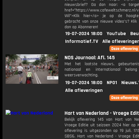
nieuwsbrief? Ga dan naar: <a target
href="https://www.cafeweltschmerz.nl/v
Wil">Klik hier</a> je op de hoogt
gebracht van onze nieuwe video's? Klik 
dan op Abonneren!
19-07-2024 18:00
YouTube
Beu
Informatief.TV
Alle afleveringe
NOS Journaal: Afl. 145
Met het laatste nieuws, gebeurteni
nationaal en internationaal bela
weersverwachting.
19-07-2024 18:00
NPO1
Nieuws.
Alle afleveringen
Hart van Nederland - Vroege Edit
Bekijk aflevering 145 van Hart van Ne
Vroege Editie uit seizoen 2024 hier op 
aflevering is uitgezonden op 19 juli, 17:
SBS6. Hart van Nederland - Vroege Edit