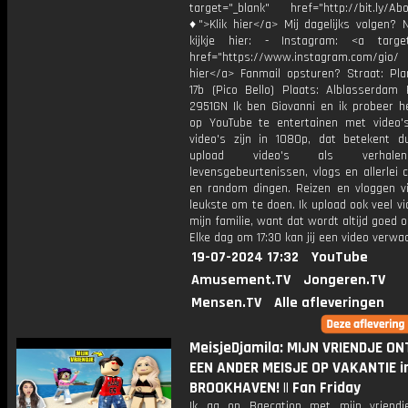
target="_blank" href="http://bit.ly/Ab
♦">Klik hier</a> Mij dagelijks volgen?
kijkje hier: - Instagram: <a target
href="https://www.instagram.com/gio
hier</a> Fanmail opsturen? Straat: Pl
17b (Pico Bello) Plaats: Alblasserdam 
2951GN Ik ben Giovanni en ik probeer he
op YouTube te entertainen met video's
video's zijn in 1080p, dat betekent d
upload video's als verhale
levensgebeurtenissen, vlogs en allerlei 
en random dingen. Reizen en vloggen vi
leukste om te doen. Ik upload ook veel v
mijn familie, want dat wordt altijd goed 
Elke dag om 17:30 kan jij een video verwa
19-07-2024 17:32
YouTube
Amusement.TV
Jongeren.TV
Mensen.TV
Alle afleveringen
MeisjeDjamila: MIJN VRIENDJE O
EEN ANDER MEISJE OP VAKANTIE i
BROOKHAVEN! || Fan Friday
Ik ga op Baecation met mijn vriend