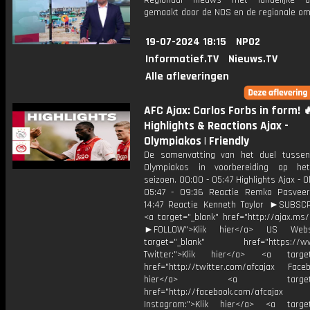
Regionaal nieuws met landelijke uit
gemaakt door de NOS en de regionale om
19-07-2024 18:15
NPO2
Informatief.TV
Nieuws.TV
Alle afleveringen
AFC Ajax: Carlos Forbs in form! 🔥
Highlights & Reactions Ajax -
Olympiakos | Friendly
De samenvatting van het duel tusse
Olympiakos in voorbereiding op he
seizoen. 00:00 - 05:47 Highlights Ajax - 
05:47 - 09:36 Reactie Remko Pasvee
14:47 Reactie Kenneth Taylor ►SUBS
<a target="_blank" href="http://ajax.ms
►FOLLOW">Klik hier</a> US Webs
target="_blank" href="https://www
Twitter:">Klik hier</a> <a target=
href="http://twitter.com/afcajax Facebo
hier</a> <a target="_
href="http://facebook.com/afcajax
Instagram:">Klik hier</a> <a target