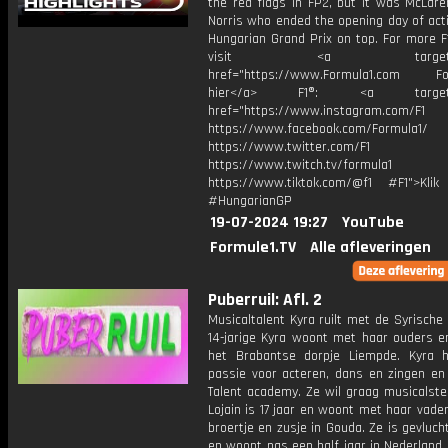
the red flags in FP2, but it was McLare
Norris who ended the opening day of act
Hungarian Grand Prix on top. For more F
visit <a target="_b
href="https://www.Formula1.com Fol
hier</a> F1®: <a target="_
href="https://www.instagram.com/F1
https://www.facebook.com/Formula1/
https://www.twitter.com/F1
https://www.twitch.tv/formula1
https://www.tiktok.com/@f1 #F1">Klik
#HungarianGP
19-07-2024 19:27
YouTube
Formule1.TV
Alle afleveringen
Puberruil: Afl. 2
Musicaltalent Kyra ruilt met de Syrische 
14-jarige Kyra woont met haar ouders en
het Brabantse dorpje Liempde. Kyra 
passie voor acteren, dans en zingen en 
Talent academy. Ze wil graag musicalste
Lojain is 17 jaar en woont met haar vade
broertje en zusje in Gouda. Ze is gevlucht
en woont pas een half jaar in Nederland.