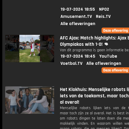
19-07-2024 18:55
NPO2
Amusement.TV
Reis.TV
Alle afleveringen
AFC Ajax: Match highlights: Ajax 
Olympiakos with 1-0! 👊
Van dit programma is geen informatie be
19-07-2024 18:45
YouTube
Voetbal.TV
Alle afleveringen
Het Klokhuis: Menselijke robots l
iets van de toekomst, maar toch 
al overal!
Menselijke robots lijken iets van de 
maar toch zijn ze al overal. Het is best i
om robots dingen te laten doen die me
makkelijk vinden. En waarom willen we 
graag robots die op mensen lijken? So