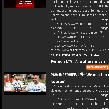
mark earlier in 2024, the diamond You
button finally makes its way to F1 HQ! Tha
our awesome subscribers for getting 
Here's to the next 10 million! For more F
visit <a target="_b
href="https://www.Formula1.com Fol
hier</a> F1®: <a target="_
href="https://www.instagram.com/F1
https://www.facebook.com/Formula1/
https://www.twitter.com/F1
https://www.twitch.tv/formula1
https://www.tiktok.com/@f1 #F1">Klik hi
19-07-2024 22:45
YouTube
Formule1.TV
Alle afleveringen
PSV: INTERVIEW | 🗣️ 'We moeten
leveren'
In Marienfeld spreken we met Peter Bosz
visie op het komende seizoen. ►SUBS
<a target="_bl
href="https://psv.media/2KXaA6m ►T
hier</a> on notifications (Hit the bell
US Twitter: <a target="_