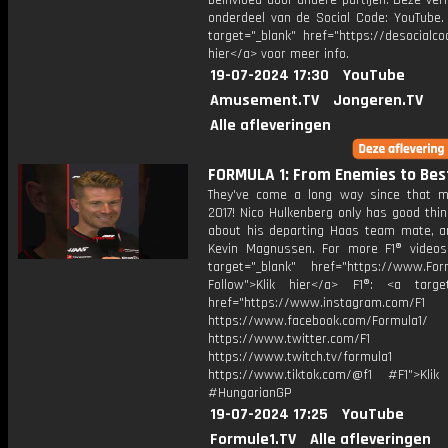
beïnvloed door andere partijen. Deze ver
onderdeel van de Social Code: YouTube.
target="_blank" href="https://desocialcod
hier</a> voor meer info.
19-07-2024 17:30
YouTube
Amusement.TV
Jongeren.TV
Alle afleveringen
FORMULA 1: From Enemies to Bes
They've come a long way since that 
2017! Nico Hulkenberg only has good thi
about his departing Haas team mate, an
Kevin Magnussen. For more F1® videos,
target="_blank" href="https://www.For
Follow">Klik hier</a> F1®: <a target
href="https://www.instagram.com/F1
https://www.facebook.com/Formula1/
https://www.twitter.com/F1
https://www.twitch.tv/formula1
https://www.tiktok.com/@f1 #F1">Klik
#HungarianGP
19-07-2024 17:25
YouTube
Formule1.TV
Alle afleveringen