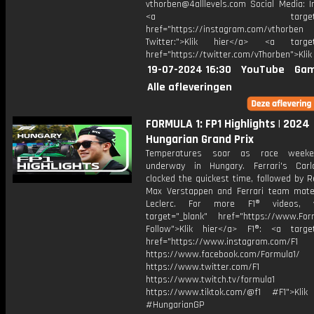
vthorben@4alllevels.com Social Media: I
<a target="_bl
href="https://instagram.com/vthorben
Twitter:">Klik hier</a> <a target=
href="https://twitter.com/vThorben">Klik
19-07-2024 16:30
YouTube
Gam
Alle afleveringen
FORMULA 1: FP1 Highlights | 2024
Hungarian Grand Prix
Temperatures soar as race week
underway in Hungary. Ferrari's Car
clocked the quickest time, followed by R
Max Verstappen and Ferrari team mate
Leclerc. For more F1® videos, 
target="_blank" href="https://www.For
Follow">Klik hier</a> F1®: <a target
href="https://www.instagram.com/F1
https://www.facebook.com/Formula1/
https://www.twitter.com/F1
https://www.twitch.tv/formula1
https://www.tiktok.com/@f1 #F1">Klik
#HungarianGP