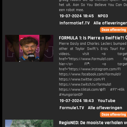
het uit. Aan So You Believe You Can D
een robot mee.
19-07-2024 18:45
NPO3
Informatief.TV
Alle afleveringe
FORMULA 1: Is Pierre a Swiftie?! 
Pierre Gasly and Charles Leclerc bumped
other at Taylor Swift's Eras Tour! For
videos, visit <a target="_
href="https://www.Formula1.com Fol
hier</a> F1®: <a target="_
href="https://www.instagram.com/F1
https://www.facebook.com/Formula1/
https://www.twitter.com/F1
https://www.twitch.tv/formula1
https://www.tiktok.com/@f1 #F1">Klik
#HungarianGP
19-07-2024 18:43
YouTube
Formule1.TV
Alle afleveringen
RegioNED: De mooiste verhalen v