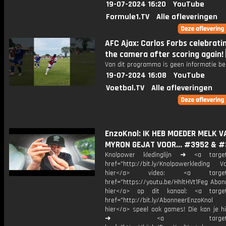
19-07-2024 16:20
YouTube
Formule1.TV
Alle afleveringen
AFC Ajax: Carlos Forbs celebratin
the camera after scoring again!
Van dit programma is geen informatie be
19-07-2024 16:08
YouTube
Voetbal.TV
Alle afleveringen
EnzoKnol: IK HEB MOEDER MELK V
MYRON GEJAT VOOR... #3952 & 
Knolpower kledinglijn ➜ <a target=
href="http://bit.ly/Knolpowerkleding Vo
hier</a> video: <a target="
href="https://youtu.be/HhltHVt1Feg Abon
hier</a> op dit kanaal: <a target=
href="http://bit.ly/AbonneerEnzoKnol
hier</a> speel ook games! Die kan je hi
➜ <a target="_bl