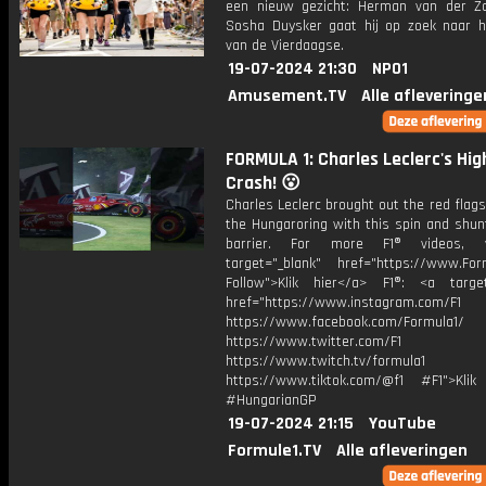
een nieuw gezicht: Herman van der Z
Sosha Duysker gaat hij op zoek naar h
van de Vierdaagse.
19-07-2024 21:30
NPO1
Amusement.TV
Alle afleveringe
FORMULA 1: Charles Leclerc's Hi
Crash! 😮
Charles Leclerc brought out the red flags
the Hungaroring with this spin and shun
barrier. For more F1® videos, 
target="_blank" href="https://www.For
Follow">Klik hier</a> F1®: <a target
href="https://www.instagram.com/F1
https://www.facebook.com/Formula1/
https://www.twitter.com/F1
https://www.twitch.tv/formula1
https://www.tiktok.com/@f1 #F1">Klik
#HungarianGP
19-07-2024 21:15
YouTube
Formule1.TV
Alle afleveringen