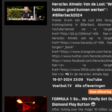
Heracles Almelo: Van de Looi: "W
hebben goed kunnen werken" |
#Billerbeck2024
Trainer Erwin van de Looi blikt ter
trainingskamp in Billerbeck. Abonne
YouTube-kanaal via <a target="
href="http://bit.ly/2AMvIuk">Klik hier
Heracles Almelo ook op: <a target=
href="https://www.heracles.nl">Klik hi
target="_blank"
href="https://www.instagram.com/herac
https://www.twitter.com/heraclesalmelo
https://www.facebook.com/HeraclesAlmel
hier</a> <a target="_
href="https://www.TikTok.com/@heracles
hier</a> 📲 En de Heracles Almelo App
19-07-2024 23:09
YouTube
Voetbal.TV
Alle afleveringen
FORMULA 1: So... We Finally Got O
Diamond Play Button 🥹
After ticking over the magic 10 million s