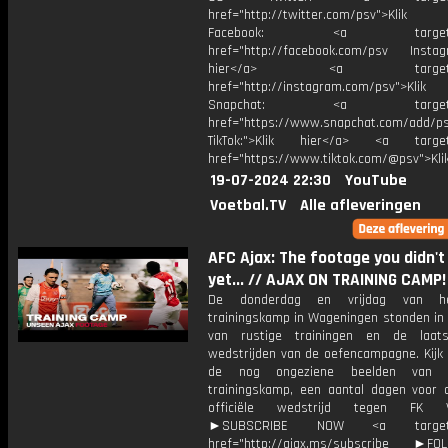
href="http://twitter.com/psv">Klik
Facebook: <a target="_
href="http://facebook.com/psv Instagr
hier</a> <a target="_
href="http://instagram.com/psv">Klik
Snapchat: <a target="_
href="https://www.snapchat.com/add/p
TikTok:">Klik hier</a> <a target=
href="https://www.tiktok.com/@psv">Klik
19-07-2024 22:30
YouTube
Voetbal.TV
Alle afleveringen
AFC Ajax: The footage you didn't
yet... // AJAX ON TRAINING CAM
De donderdag en vrijdag van he
trainingskamp in Wageningen stonden in 
van rustige trainingen en de laat
wedstrijden van de oefencampagne. Kijk
de nog ongeziene beelden van 
trainingskamp, een aantal dagen voor 
officiële wedstrijd tegen FK Vo
►SUBSCRIBE NOW <a target="
href="http://ajax.ms/subscribe ►FOL