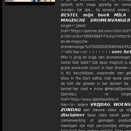
belooft echt mega gezellig en roma
worden, tot dat... hij iemand anders
𝘽𝙀𝙎𝙏𝙀𝙇 𝙢𝙞𝙟𝙣 𝙗𝙤𝙚𝙠 𝙈𝙄𝙇𝘼
𝙈𝘼𝙂𝙄𝙎𝘾𝙃𝙀 𝘿𝙍𝙊𝙈𝙀𝙉𝙑𝘼𝙉𝙂
target="_blank"
href="https://partner.bol.com/click/click?
p=2&t=url&s=1358498&f=TXL&url=http
en-de-magische-
dromenvanger%2F9300000168513624%2
↑">Klik hier</a> ↑ ↑ ↑ ↑ ↑ ↑ ↑ 𝙤𝙫𝙚𝙧 𝙝𝙚𝙩
Mila is jarig en krijgt een dromenvange
tante! Wat blijkt? Dat deze magisch is 
grote avonturen stuurt in haar dromen »
is NU beschikbaar, waaronder een gel
Glow In The Dark editie, met leuke ele
de kaft die gloeien in het donker! Op
bestel het snel! ⋆ Insta: @MeisjeDjamila
DjamilaLy * <a target="_
href="http://www.djamilaonline.nl
hier</a> Iedere 𝙑𝙍𝙄𝙅𝘿𝘼𝙂, 𝙒𝙊𝙀𝙉
𝙕𝙊𝙉𝘿𝘼𝙂 een nieuwe video op mi
𝙙𝙞𝙨𝙘𝙡𝙖𝙞𝙢𝙚𝙧 Deze video bevat gee
samenwerking of gekregen product
meningen zijn mijn persoonlijke uitinge