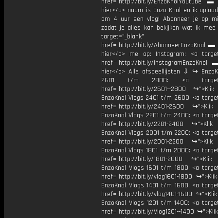
href="http://bit.ly/EnzoKnolYoutube ▬ M
hier</a> naam is Enzo Knol en ik upload
om 4 uur een vlog! Abonneer je op mi
zodat je alles kan bekijken wat ik mee
target="_blank"
href="http://bit.ly/AbonneerEnzoKnol ▬ 
hier</a> me op: Instagram: <a target
href="http://bit.ly/InstagramEnzoKnol 
hier</a> Alle afspeellijsten ⇩ ↪ EnzoK
2601 t/m 2800: <a target="
href="http://bit.ly/2601--2800 ↪">Klik
EnzoKnol Vlogs 2401 t/m 2600: <a target
href="http://bit.ly/2401-2600 ↪">Klik
EnzoKnol Vlogs 2201 t/m 2400: <a target
href="http://bit.ly/2201-2400 ↪">Klik
EnzoKnol Vlogs 2001 t/m 2200: <a target
href="http://bit.ly/2001-2200 ↪">Klik
EnzoKnol Vlogs 1801 t/m 2000: <a target
href="http://bit.ly/1801-2000 ↪">Klik
EnzoKnol Vlogs 1601 t/m 1800: <a target
href="http://bit.ly/vlog1601-1800 ↪">Kli
EnzoKnol Vlogs 1401 t/m 1600: <a target
href="http://bit.ly/vlog1401-1600 ↪">Kli
EnzoKnol Vlogs 1201 t/m 1400: <a target
href="http://bit.ly/Vlog1201--1400 ↪">Kli