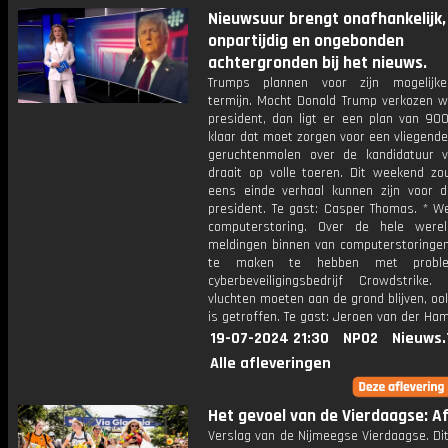
Nieuwsuur brengt onafhankelijk,
onpartijdig en ongebonden
achtergronden bij het nieuws.
Trumps plannen voor zijn mogelijk
termijn. Mocht Donald Trump verkozen w
president, dan ligt er een plan van 900
klaar dat moet zorgen voor een vliegende
geruchtenmolen over de kandidatuur 
draait op volle toeren. Dit weekend zo
eens einde verhaal kunnen zijn voor d
president. Te gast: Casper Thomas. * We
computerstoring. Over de hele were
meldingen binnen van computerstoringen.
te maken te hebben met proble
cyberbeveiligingsbedrijf Crowdstrike.
vluchten moeten aan de grond blijven, oo
is getroffen. Te gast: Jeroen van der Ham
19-07-2024 21:30
NPO2
Nieuws.
Alle afleveringen
Het gevoel van de Vierdaagse: Af
Verslag van de Nijmeegse Vierdaagse. Di