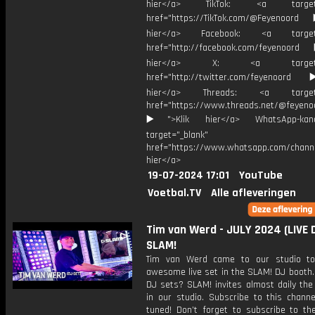
hier</a> TikTok: <a target="
href="https://TikTok.com/@Feyenoord
hier</a> Facebook: <a target="
href="http://facebook.com/feyenoord
hier</a> X: <a target="_
href="http://twitter.com/feyenoord
hier</a> Threads: <a target="
href="https://www.threads.net/@feyeno
▶️">Klik hier</a> WhatsApp-kan
target="_blank"
href="https://www.whatsapp.com/chann
hier</a>
19-07-2024 17:01
YouTube
Voetbal.TV
Alle afleveringen
Tim van Werd - JULY 2024 (LIVE D
SLAM!
Tim van Werd came to our studio to
awesome live set in the SLAM! DJ booth.
DJ sets? SLAM! invites almost daily the
in our studio. Subscribe to this channe
tuned! Don’t forget to subscribe to th