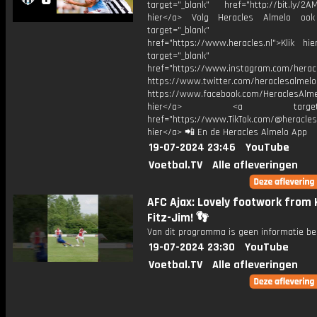
target="_blank" href="http://bit.ly/2AM
hier</a> Volg Heracles Almelo oo
target="_blank"
href="https://www.heracles.nl">Klik hi
target="_blank"
href="https://www.instagram.com/herac
https://www.twitter.com/heraclesalmelo
https://www.facebook.com/HeraclesAlmel
hier</a> <a target="_
href="https://www.TikTok.com/@heracles
hier</a> 📲 En de Heracles Almelo App
19-07-2024 23:46
YouTube
Voetbal.TV
Alle afleveringen
AFC Ajax: Lovely footwork from 
Fitz-Jim! 👣
Van dit programma is geen informatie be
19-07-2024 23:30
YouTube
Voetbal.TV
Alle afleveringen