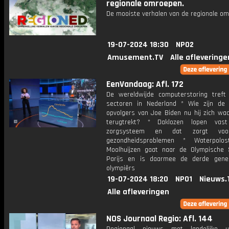
regionale omroepen.
De mooiste verhalen van de regionale om
19-07-2024 18:30
NPO2
Amusement.TV
Alle afleveringe
EenVandaag: Afl. 172
De wereldwijde computerstoring treft
sectoren in Nederland * Wie zijn de 
opvolgers van Joe Biden nu hij zich waar
terugtrekt? * Daklozen lopen vas
zorgsysteem en dat zorgt voo
gezondheidsproblemen * Waterpolos
Moolhuijzen gaat naar de Olympische 
Parijs en is daarmee de derde gene
olympiërs
19-07-2024 18:20
NPO1
Nieuws.
Alle afleveringen
NOS Journaal Regio: Afl. 144