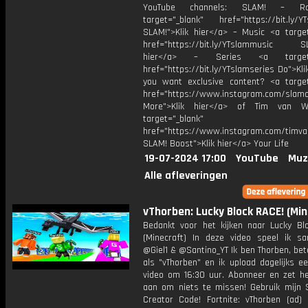
YouTube channels: SLAM! – R
target="_blank" href="https://bit.ly/YT
SLAM!">Klik hier</a> – Music <a target
href="https://bit.ly/YTslammusic SL
hier</a> – Series <a target="
href="https://bit.ly/YTslamseries Do">Kli
you want exclusive content? <a target
href="https://www.instagram.com/slamof
More">Klik hier</a> of Tim van 
target="_blank"
href="https://www.instagram.com/timv
SLAM! Boost">Klik hier</a> Your Life
19-07-2024 17:00
YouTube
Muz
Alle afleveringen
vThorben: Lucky Block RACE! (Mi
Bedankt voor het kijken naar Lucky Bl
(Minecraft) In deze video speel ik 
@Giel1 & @Santino_YT Ik ben Thorben, be
als "vThorben" en ik upload dagelijks e
video om 16:30 uur. Abonneer en zet het
aan om niets te missen! Gebruik mijn 
Creator Code! Fortnite: vThorben (ad) 