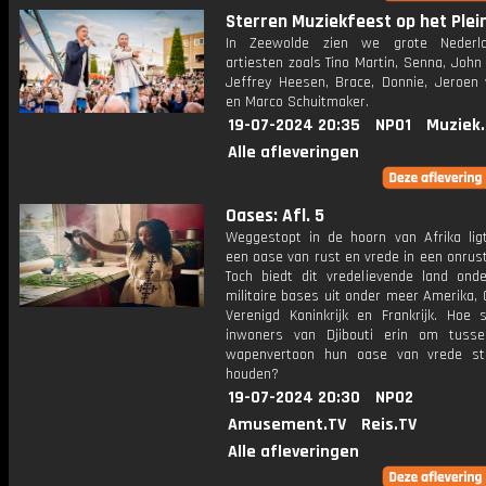
Sterren Muziekfeest op het Plein:
In Zeewolde zien we grote Nederlan
artiesten zoals Tino Martin, Senna, John
Jeffrey Heesen, Brace, Donnie, Jeroen 
en Marco Schuitmaker.
19-07-2024 20:35
NPO1
Muziek
Alle afleveringen
Oases: Afl. 5
Weggestopt in de hoorn van Afrika ligt 
een oase van rust en vrede in een onrust
Toch biedt dit vredelievende land ond
militaire bases uit onder meer Amerika, 
Verenigd Koninkrijk en Frankrijk. Hoe 
inwoners van Djibouti erin om tuss
wapenvertoon hun oase van vrede st
houden?
19-07-2024 20:30
NPO2
Amusement.TV
Reis.TV
Alle afleveringen