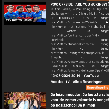
PSV: OFFSIDE | ARE YOU JOKING?! 
In this video, we're doing a Try not
challenge with the Olivier, Malik, Ricar
Jr. ►SUBSCRIBE NOW <a target="
href="https://psv.media/2KXaA6m ►T
hier</a> on notifications (Hit the bell
US Twitter: <a target="_
href="http://twitter.com/psv">Klik
Facebook: <a target="_
href="http://facebook.com/psv Instagr
hier</a> <a target="_
href="http://instagram.com/psv">Klik
Snapchat: <a target="_
href="https://www.snapchat.com/add/p
TikTok:">Klik hier</a> <a target=
href="https://www.tiktok.com/@psv">Klik
19-07-2024 20:14
YouTube
Voetbal.TV
Alle afleveringen
De luizenmoeder: De laatste sch
voor de zomervakantie is aange
op basisschool De Klimop