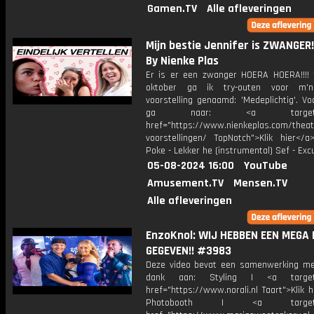
Gamen.TV
Alle afleveringen
Mijn bestie Jennifer is ZWANGER
By Nienke Plas
Er is er een zwanger HOERA HOERA!!!!
oktober ga ik try-outen voor m'
voorstelling genaamd: 'Medeplichtig'. Vo
ga naar: <a target="_
href="https://www.nienkeplas.com/theat
voorstellingen/ TopNotch">Klik hier</a
Poke - Lekker he (instrumental) Sef - Ex
05-08-2024 16:00
YouTube
Amusement.TV
Mensen.TV
Alle afleveringen
EnzoKnol: WIJ HEBBEN EEN MEGA 
GEGEVEN!! #3983
Deze video bevat een samenwerking m
dank aan: Styling | <a target=
href="https://www.norali.nl Taart">Klik 
Photobooth | <a target="_