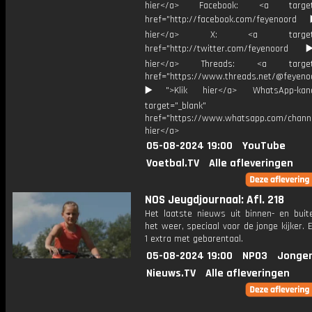
hier</a> Facebook: <a target="
href="http://facebook.com/feyenoord
hier</a> X: <a target="_
href="http://twitter.com/feyenoord
hier</a> Threads: <a target="
href="https://www.threads.net/@feyeno
▶️">Klik hier</a> WhatsApp-kan
target="_blank"
href="https://www.whatsapp.com/chann
hier</a>
05-08-2024 19:00
YouTube
Voetbal.TV
Alle afleveringen
NOS Jeugdjournaal: Afl. 218
Het laatste nieuws uit binnen- en buit
het weer, speciaal voor de jonge kijker.
1 extra met gebarentaal.
05-08-2024 19:00
NPO3
Jonger
Nieuws.TV
Alle afleveringen