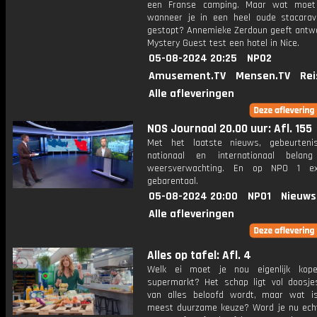
een Franse camping. Maar wat moet
wanneer je in een heel oude stacara
gestopt? Annemieke Zerdoun geeft antwo
Mystery Guest test een hotel in Nice.
05-08-2024 20:25
NPO2
Amusement.TV
Mensen.TV
Rei
Alle afleveringen
NOS Journaal 20.00 uur: Afl. 155
Met het laatste nieuws, gebeurteni
nationaal en internationaal bela
weersverwachting. En op NPO 1 e
gebarentaal.
05-08-2024 20:00
NPO1
Nieuws
Alle afleveringen
Alles op tafel: Afl. 4
Welk ei moet je nou eigenlijk kop
supermarkt? Het schap ligt vol doosj
van alles beloofd wordt, maar wat 
meest duurzame keuze? Word je nu echt