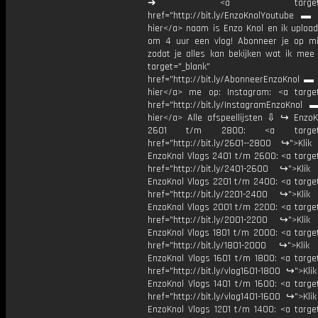
➜ <a target="_bl
href="http://bit.ly/EnzoKnolYoutube ▬ M
hier</a> naam is Enzo Knol en ik upload
om 4 uur een vlog! Abonneer je op mi
zodat je alles kan bekijken wat ik mee
target="_blank"
href="http://bit.ly/AbonneerEnzoKnol ▬ 
hier</a> me op: Instagram: <a target
href="http://bit.ly/InstagramEnzoKnol 
hier</a> Alle afspeellijsten ⇩ ↪ EnzoK
2601 t/m 2800: <a target="
href="http://bit.ly/2601--2800 ↪">Klik
EnzoKnol Vlogs 2401 t/m 2600: <a target
href="http://bit.ly/2401-2600 ↪">Klik
EnzoKnol Vlogs 2201 t/m 2400: <a target
href="http://bit.ly/2201-2400 ↪">Klik
EnzoKnol Vlogs 2001 t/m 2200: <a target
href="http://bit.ly/2001-2200 ↪">Klik
EnzoKnol Vlogs 1801 t/m 2000: <a target
href="http://bit.ly/1801-2000 ↪">Klik
EnzoKnol Vlogs 1601 t/m 1800: <a target
href="http://bit.ly/vlog1601-1800 ↪">Kli
EnzoKnol Vlogs 1401 t/m 1600: <a target
href="http://bit.ly/vlog1401-1600 ↪">Kli
EnzoKnol Vlogs 1201 t/m 1400: <a target