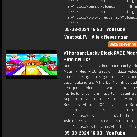
hier</a> <a target="_
href="https://bere.al/afcajax Threa
hier</a> <a target="_
href="https://www.threads.net/@afcajax
hier</a>
05-08-2024 16:50
YouTube
Voetbal.TV
Alle afleveringen
vThorben: Lucky Block RACE Maar
+100 GELUK!
Bedankt voor het kijken naar Lucky B
Maar Ik Had +100 GELUK! In deze video
samen met @Giel1 & @Santino_YT Ik ben
beter bekend als "vThorben" en ik upload
een gaming video om 16:30 uur. Abonne
het belletje aan om niets te missen! Ge
Support a Creator Code! Fortnite: vTho
Business: vthorben@4alllevels.com Soci
Instagram: <a target="_
href="https://instagram.com/vthorben
Twitter:">Klik hier</a> <a target=
href="https://twitter.com/vThorben">Klik
05-08-2024 16:30
YouTube