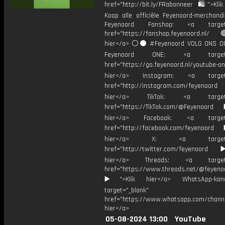
href="http://bit.ly/FRabonneer 🛍">Klik
Koop alle officiële Feyenoord-merchandi
Feyenoord Fanshop: <a target="
href="https://fanshop.feyenoord.nl/
hier</a> ⚪️⚫ #Feyenoord VOLG ONS OO
Feyenoord ONE: <a target="
href="https://go.feyenoord.nl/youtube-on
hier</a> Instagram: <a target=
href="http://instagram.com/feyenoord
hier</a> TikTok: <a target="
href="https://TikTok.com/@Feyenoord
hier</a> Facebook: <a target="
href="http://facebook.com/feyenoord
hier</a> X: <a target="_
href="http://twitter.com/feyenoord
hier</a> Threads: <a target="
href="https://www.threads.net/@feyeno
▶️">Klik hier</a> WhatsApp-kan
target="_blank"
href="https://www.whatsapp.com/chann
hier</a>
05-08-2024 13:00
YouTube