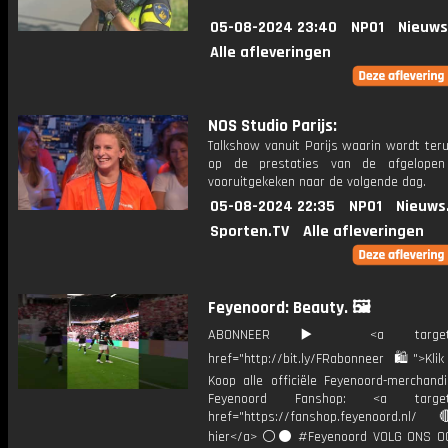
05-08-2024 23:40
NPO1
Nieuws
Alle afleveringen
NOS Studio Parijs:
Talkshow vanuit Parijs waarin wordt ter
op de prestaties van de afgelope
vooruitgekeken naar de volgende dag.
05-08-2024 22:35
NPO1
Nieuws
Sporten.TV
Alle afleveringen
Feyenoord: Beauty. 🖼
ABONNEER ▶️ <a target="_
href="http://bit.ly/FRabonneer 🛍">Klik
Koop alle officiële Feyenoord-merchandi
Feyenoord Fanshop: <a target="
href="https://fanshop.feyenoord.nl/
hier</a> ⚪️⚫ #Feyenoord VOLG ONS OO