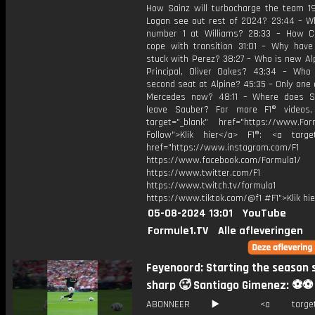
How Sainz will turbocharge the team 19:
Logan see out rest of 2024? 23:44 – Wh
number 1 at Williams? 28:33 – How Ca
cope with transition 31:01 – Why have
stuck with Perez? 38:27 – Who is new Al
Principal, Oliver Oakes? 43:34 – Who 
second seat at Alpine? 45:35 – Only one 
Mercedes now? 48:11 – Where does S
leave Sauber? For more F1® videos,
target="_blank" href="https://www.For
Follow">Klik hier</a> F1®: <a target
href="https://www.instagram.com/F1
https://www.facebook.com/Formula1/
https://www.twitter.com/F1
https://www.twitch.tv/formula1
https://www.tiktok.com/@f1 #F1">Klik hi
05-08-2024 13:01
YouTube
Formule1.TV
Alle afleveringen
Feyenoord: Starting the season 
sharp 🥵 Santiago Gimenez: ⚽️⚽️
ABONNEER ▶️ <a target="_