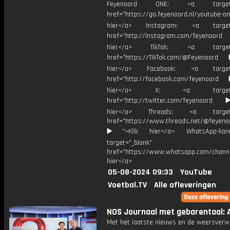
Feyenoord ONE: <a target="
href="https://go.feyenoord.nl/youtube-on
hier</a> Instagram: <a target=
href="http://instagram.com/feyenoord
hier</a> TikTok: <a target="
href="https://TikTok.com/@Feyenoord
hier</a> Facebook: <a target="
href="http://facebook.com/feyenoord
hier</a> X: <a target="_
href="http://twitter.com/feyenoord
hier</a> Threads: <a target="
href="https://www.threads.net/@feyeno
▶️">Klik hier</a> WhatsApp-kan
target="_blank"
href="https://www.whatsapp.com/chann
hier</a>
05-08-2024 09:33
YouTube
Voetbal.TV
Alle afleveringen
NOS Journaal met gebarentaal: A
Met het laatste nieuws en de weersverw