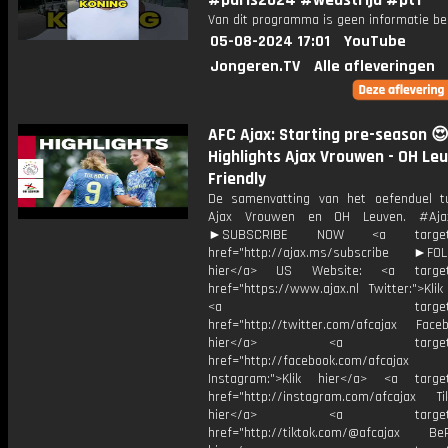
#paris2024 #wedstrijd #pt1
Van dit programma is geen informatie be
05-08-2024 17:01
YouTube
Jongeren.TV
Alle afleveringen
AFC Ajax: Starting pre-season 😍
Highlights Ajax Vrouwen - OH Leu
Friendly
De samenvatting van het oefenduel 
Ajax Vrouwen en OH Leuven. #Aja
►SUBSCRIBE NOW <a target="
href="http://ajax.ms/subscribe ►FOL
hier</a> US Website: <a target=
href="https://www.ajax.nl Twitter:">Kli
<a target="_bl
href="http://twitter.com/afcajax Facebo
hier</a> <a target="_
href="http://facebook.com/afcajax
Instagram:">Klik hier</a> <a target
href="http://instagram.com/afcajax TikT
hier</a> <a target="_
href="http://tiktok.com/@afcajax BeRe