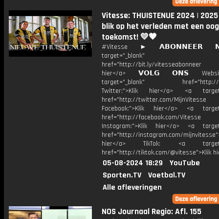
Vitesse: THUISTENUE 2024 | 2025 
blik op het verleden met een oog
toekomst! 💛🖤
#Vitesse ► 𝗔𝗕𝗢𝗡𝗡𝗘𝗘𝗥 
target="_blank"
href="http://bit.ly/vitesseabonnee
hier</a> 𝗩𝗢𝗟𝗚 𝗢𝗡𝗦 Webs
target="_blank" href="http://vi
Twitter:">Klik hier</a> <a target=
href="http://twitter.com/MijnVitesse
Facebook:">Klik hier</a> <a target
href="http://facebook.com/Vitesse
Instagram:">Klik hier</a> <a target
href="http://instagram.com/mijnvitesse">
hier</a> TikTok: <a target="
href="http://tiktok.com/@vitesse">Klik h
05-08-2024 18:29
YouTube
Sporten.TV
Voetbal.TV
Alle afleveringen
NOS Journaal Regio: Afl. 155