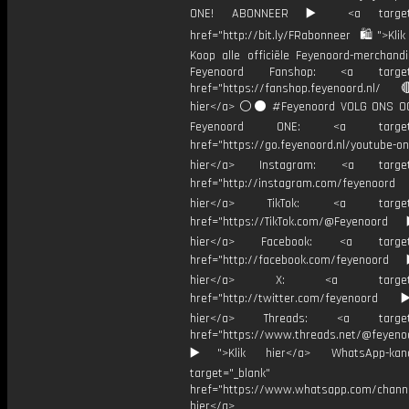
ONE! ABONNEER ▶️ <a target="
href="http://bit.ly/FRabonneer 🛍">Klik
Koop alle officiële Feyenoord-merchandi
Feyenoord Fanshop: <a target="
href="https://fanshop.feyenoord.nl/
hier</a> ⚪️⚫ #Feyenoord VOLG ONS OO
Feyenoord ONE: <a target="
href="https://go.feyenoord.nl/youtube-on
hier</a> Instagram: <a target=
href="http://instagram.com/feyenoord
hier</a> TikTok: <a target="
href="https://TikTok.com/@Feyenoord
hier</a> Facebook: <a target="
href="http://facebook.com/feyenoord
hier</a> X: <a target="_
href="http://twitter.com/feyenoord
hier</a> Threads: <a target="
href="https://www.threads.net/@feyeno
▶️">Klik hier</a> WhatsApp-kan
target="_blank"
href="https://www.whatsapp.com/chann
hier</a>