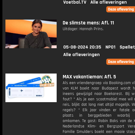
Voetbal.TV
Alle afleveringen
De slimste mens: Afl. 11
Uitdager: Hannah Prins.
05-08-2024 20:35
NPO1
Spellet
Alle afleveringen
MAX vakantieman: Afl. 5
Als een vriendengroep via Booking.com vl
van KLM boekt naar Budapest wordt h
ineens gewijzigd naar Boekarest. Bij wi
fout? * Als je een scootmobiel mee wil
reis, blijkt dat lang niet altijd mogelijk. 
regels? * Elk jaar vinden er fatale o
plaats in berggebieden waarbij t
omkomen. Te gast: Robin Baks van de Ko
Nederlandse Klim- en Bergsport Vere
Familie Smulders boekt een mooie stac