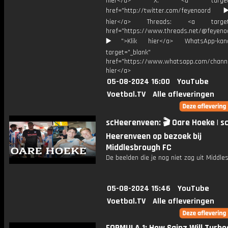
hier</a> X: <a target="_
href="http://twitter.com/feyenoord
hier</a> Threads: <a target="
href="https://www.threads.net/@feyeno
▶️">Klik hier</a> WhatsApp-kan
target="_blank"
href="https://www.whatsapp.com/chann
hier</a>
05-08-2024 16:00
YouTube
Voetbal.TV
Alle afleveringen
scHeerenveen: 🎬 Oare Hoeke | s
Heerenveen op bezoek bij
Middlesbrough FC
De beelden die je nog niet zag uit Middl
05-08-2024 15:46
YouTube
Voetbal.TV
Alle afleveringen