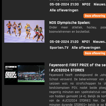
05-08-2024 21:30
NPO2
Nieuws
Alle afleveringen
NOS Olympische Spelen:
Onder meer atletiek, hockey, paar
baanwielrennen en basketbal.
05-08-2024 21:20
NPO1
Nieuws
Sporten.TV
Alle afleveringen
Feyenoord: FIRST PRIZE of the s
| #JCS2024 STORIES
Feyenoord heeft zondagavond de Joha
Schaal veroverd. De bekerwinnaar van 
seizoen was na strafschoppen te st
landskampioen PSV, nadat beide ploe
negentig minuten een spektakelstuk van
van hadden gemaakt (4-4). Bekijk de kor
van de #JCS2024 STORIES hier. De 
minuten durende STORIES+ bekijk je op 