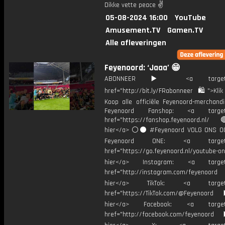
Dikke vette peace ✌
05-08-2024 16:00
YouTube
Amusement.TV
Gamen.TV
Alle afleveringen
Feyenoord: ‘Jaaa’ 😁
ABONNEER ▶️ <a target="_
href="http://bit.ly/FRabonneer 🛍">Klik
Koop alle officiële Feyenoord-merchandi
Feyenoord Fanshop: <a target="
href="https://fanshop.feyenoord.nl/
hier</a> ⚪️⚫ #Feyenoord VOLG ONS OO
Feyenoord ONE: <a target="
href="https://go.feyenoord.nl/youtube-on
hier</a> Instagram: <a target=
href="http://instagram.com/feyenoord
hier</a> TikTok: <a target="
href="https://TikTok.com/@Feyenoord
hier</a> Facebook: <a target="
href="http://facebook.com/feyenoord