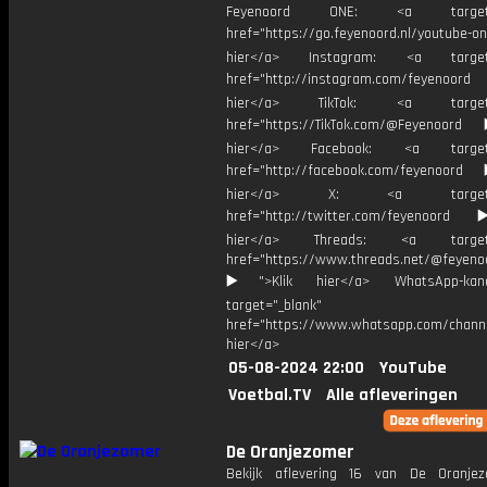
Feyenoord ONE: <a target="
href="https://go.feyenoord.nl/youtube-on
hier</a> Instagram: <a target=
href="http://instagram.com/feyenoord
hier</a> TikTok: <a target="
href="https://TikTok.com/@Feyenoord
hier</a> Facebook: <a target="
href="http://facebook.com/feyenoord
hier</a> X: <a target="_
href="http://twitter.com/feyenoord
hier</a> Threads: <a target="
href="https://www.threads.net/@feyeno
▶️">Klik hier</a> WhatsApp-kan
target="_blank"
href="https://www.whatsapp.com/chann
hier</a>
05-08-2024 22:00
YouTube
Voetbal.TV
Alle afleveringen
De Oranjezomer
Bekijk aflevering 16 van De Oranje