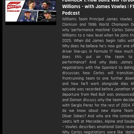
FORMULA 1: How Sainz Will Turb
Williams - with James Vowles | F
Podcast
Williams Team Principal James Vowles 
Clarkson and 1996 World Champion D
why ‘performance machine’ Carlos Sainz 
Williams to a new level when he joins t
2025. When did James begin talks wit
Why does he believe he’s now got one of
driver line-ups in Formula 1? How much
does this put on the team to 
performance? And why does James
negotiations with the Spaniard to dati
discusses how Carlos will transiti
frontrunning team to one further down
and how he’ll work alongside Alex Al
episode was recorded before Jonathan W
departure from Red Bull was announced
and Damon discuss why the team decided
with Sergio Perez for the rest of 2024. 
do we know about new Alpine Team P
Oliver Oakes? And who are the contender
seats left at Mercedes, Alpine and Saub
– Vowles describes emotional Sainz reve
Why Carlos negotiations were like ‘datin