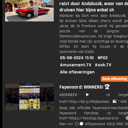
reist door Andalusië, waar van d
druiven hier bijna enkel sh
Wijnboer Ilja Gort reist door Andalusië
de druiven bijna alleen sherry wordt ge
Jerez de la Frontera wordt hij geraak
passie van de jongste gen
flamencodanseressen. Hij krijgt hoogtev
stad Ronda met zijn prachtige en levensg
kliffen. En leert hij vissen in de
zoutmeren van Cadiz.
05-08-2024 11:10
NPO2
Amusement.TV
Kook.TV
Alle afleveringen
Feyenoord: WINNERS! 🏆
ABONNEER ▶️ <a target="_
href="http://bit.ly/FRabonneer 🛍">Klik
Koop alle officiële Feyenoord-merchandi
Feyenoord Fanshop: <a target="
href="https://fanshop.feyenoord.nl/
hier</a> ⚪️⚫ #Feyenoord VOLG ONS OO