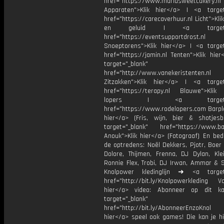
href="https://www.mariasweetcakery.nl
Apparaten">Klik hier</a> | <a target
href="https://carecaverhuur.nl Licht">Kli
en geluid | <a target="_
href="https://eventsupportdrost.nl
Snoeptorens">Klik hier</a> | <a target
href="https://jamin.nl Tenten">Klik hie
target="_blank"
href="http://www.vanekeristenten.nl
Zitzakken">Klik hier</a> | <a target
href="https://terapy.nl Blauwe">Klik
lopers | <a target="_
href="https://www.rodelopers.com Barpla
hier</a> (Fris, wijn, bier & shotjes
target="_blank" href="https://www.bar
Anouk">Klik hier</a> (Fotograaf) En bed
de optredens: Noël Dekkers, Pjotr, Boer
Dolore, Thijmen, Frenna, DJ Dylan, Kle
Ronnie Flex, Trobi, DJ Irwan, Ammar & 
Knolpower kledinglijn ➜ <a target=
href="http://bit.ly/Knolpowerkleding Vo
hier</a> video: Abonneer op dit ka
target="_blank"
href="http://bit.ly/AbonneerEnzoKnol
hier</a> speel ook games! Die kan je hi