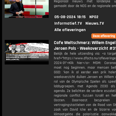
Regionaal nieuws met landelijke uit
gemaakt door de NOS en de regionale om
05-08-2024 18:15
NPO2
Informatief.TV
Nieuws.TV
Alle afleveringen
Cafe Weltschmerz: Willem Engel
Jeroen Pols - Weekoverzicht #3
Bekijk de hele uitzending via: <a targe
href="https://www.dfacto.nu/afleveringe
2024-31">Klik hier</a> MSM: Corona
moet nog beginnen, maar mensen bel
GGD: ‘kan ik al eerder een prik halen
weekoverzicht duiken Jeroen en Willem d
rol van de Olympische Spelen als speel
lobbygroepen, met Agenda 2030 als 
agenda. Ze belichten de verdere escalat
regionale conflict tussen Israël en he
Oosten. Daarnaast bespreke
vertragingstactieken van de Raad van St
zaak van David Icke en de bizarre v
klimaatgekte die polarisatie aanwakk