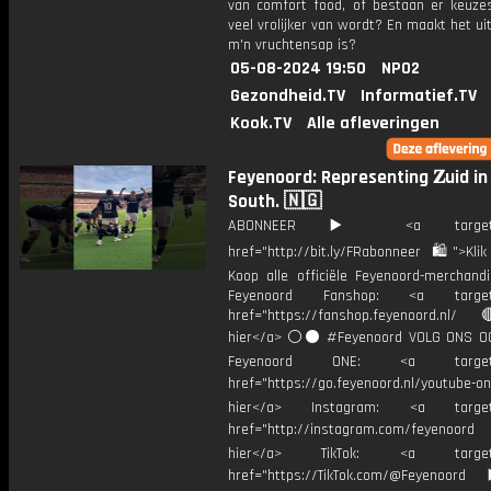
van comfort food, of bestaan er keuze
veel vrolijker van wordt? En maakt het ui
m'n vruchtensap is?
05-08-2024 19:50
NPO2
Gezondheid.TV
Informatief.TV
Kook.TV
Alle afleveringen
Feyenoord: Representing 𝐙uid in
South. 🇳🇬
ABONNEER ▶️ <a target="_
href="http://bit.ly/FRabonneer 🛍">Klik
Koop alle officiële Feyenoord-merchandi
Feyenoord Fanshop: <a target="
href="https://fanshop.feyenoord.nl/
hier</a> ⚪️⚫ #Feyenoord VOLG ONS OO
Feyenoord ONE: <a target="
href="https://go.feyenoord.nl/youtube-on
hier</a> Instagram: <a target=
href="http://instagram.com/feyenoord
hier</a> TikTok: <a target="
href="https://TikTok.com/@Feyenoord