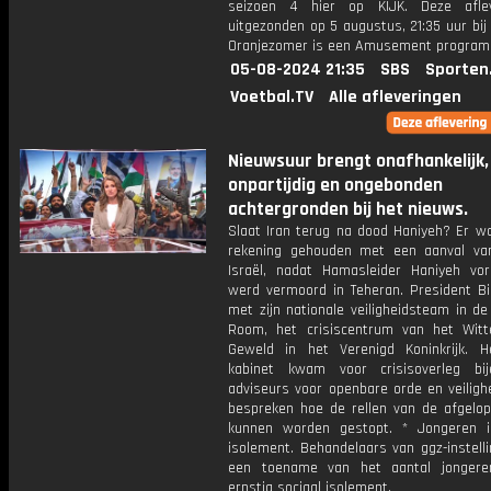
seizoen 4 hier op KIJK. Deze aflev
uitgezonden op 5 augustus, 21:35 uur bi
Oranjezomer is een Amusement progra
05-08-2024 21:35
SBS
Sporten
Voetbal.TV
Alle afleveringen
Nieuwsuur brengt onafhankelijk,
onpartijdig en ongebonden
achtergronden bij het nieuws.
Slaat Iran terug na dood Haniyeh? Er wo
rekening gehouden met een aanval va
Israël, nadat Hamasleider Haniyeh vo
werd vermoord in Teheran. President B
met zijn nationale veiligheidsteam in de
Room, het crisiscentrum van het Witt
Geweld in het Verenigd Koninkrijk. H
kabinet kwam voor crisisoverleg bi
adviseurs voor openbare orde en veiligh
bespreken hoe de rellen van de afgelo
kunnen worden gestopt. * Jongeren i
isolement. Behandelaars van ggz-instell
een toename van het aantal jongere
ernstig sociaal isolement.