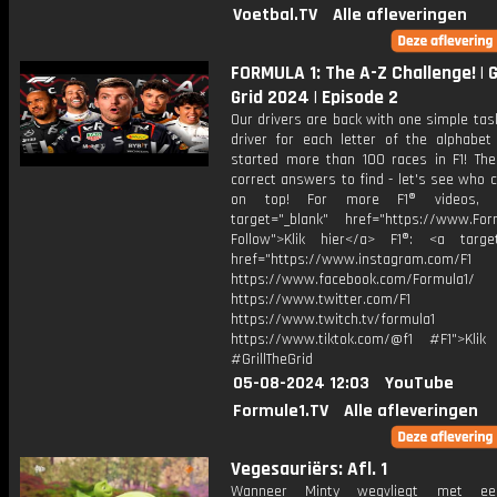
Voetbal.TV
Alle afleveringen
FORMULA 1: The A-Z Challenge! | G
Grid 2024 | Episode 2
Our drivers are back with one simple ta
driver for each letter of the alphabe
started more than 100 races in F1! The
correct answers to find - let's see who
on top! For more F1® videos, v
target="_blank" href="https://www.For
Follow">Klik hier</a> F1®: <a target
href="https://www.instagram.com/F1
https://www.facebook.com/Formula1/
https://www.twitter.com/F1
https://www.twitch.tv/formula1
https://www.tiktok.com/@f1 #F1">Klik
#GrillTheGrid
05-08-2024 12:03
YouTube
Formule1.TV
Alle afleveringen
Vegesauriërs: Afl. 1
Wanneer Minty wegvliegt met ee