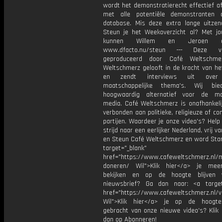
wordt het demonstratierecht effectief a
met alle potentiële demonstranten 
database. Mis deze extra lange uitzend
Steun je het Weekoverzicht al? Met j
kunnen Willem en Jeroen do
www.dfacto.nu/steun --- Deze v
geproduceerd door Café Weltschme
Weltschmerz gelooft in de kracht van he
en zendt interviews uit over 
maatschappelijke thema's. Wij bi
hoogwaardig alternatief voor de ma
media. Café Weltschmerz is onafhankelij
verbonden aan politieke, religieuze of c
partijen. Waardeer je onze video's? Help
strijd naar een eerlijker Nederland, vrij v
en Steun Café Weltschmerz en word Sta
target="_blank"
href="https://www.cafeweltschmerz.nl/m
doneren/ Wil">Klik hier</a> je mee
bekijken en op de hoogte blijven 
nieuwsbrief? Ga dan naar: <a target
href="https://www.cafeweltschmerz.nl/v
Wil">Klik hier</a> je op de hoogt
gebracht van onze nieuwe video's? Klik 
dan op Abonneren!