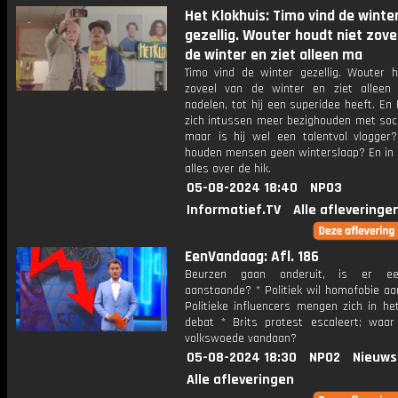
Het Klokhuis: Timo vind de winte
gezellig. Wouter houdt niet zove
de winter en ziet alleen ma
Timo vind de winter gezellig. Wouter h
zoveel van de winter en ziet allee
nadelen, tot hij een superidee heeft. E
zich intussen meer bezighouden met soci
maar is hij wel een talentvol vlogge
houden mensen geen winterslaap? En in 
alles over de hik.
05-08-2024 18:40
NPO3
Informatief.TV
Alle afleveringe
EenVandaag: Afl. 186
Beurzen gaan onderuit, is er ee
aanstaande? * Politiek wil homofobie aa
Politieke influencers mengen zich in he
debat * Brits protest escaleert; waa
volkswoede vandaan?
05-08-2024 18:30
NPO2
Nieuws
Alle afleveringen