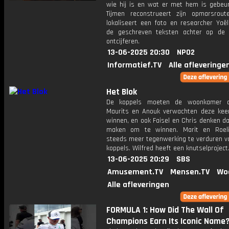
wie hij is en wat er met hem is gebeur
Tijmen reconstrueert zijn opmarsrou
lokaliseert een foto en researcher Yaël
de geschreven teksten achter op de 
ontcijferen.
13-06-2025 20:30
NPO2
Informatief.TV
Alle afleveringe
Het Blok
De koppels moeten de woonkamer op
Maurits en Anouk verwachten deze kee
winnen, en ook Faisel en Chris denken d
maken om te winnen. Marit en Roeli
steeds meer tegenwerking te verduren v
koppels. Wilfred heeft een knutselproject
13-06-2025 20:29
SBS
Amusement.TV
Mensen.TV
Wo
Alle afleveringen
FORMULA 1: How Did The Wall Of
Champions Earn Its Iconic Name?