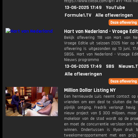
https://www.tiktok.com/@f1 #F1">Klik hi
13-06-2025 17:49
YouTube
Formule1.TV
Alle afleveringen
Hart van Nederland - Vroege Edit
Bekijk aflevering 118 van Hart van Ne
Vroege Editie uit seizoen 2025 hier op 
aflevering is uitgezonden op 13 juni, 17:
SBS6. Hart van Nederland - Vroege Edit
Nieuws programma
13-06-2025 17:49
SBS
Nieuws.
Alle afleveringen
Million Dollar Listing NY
Een hernieuwde Luis neemt contact op
vrienden om een deal te sluiten die h
pijnlijk ontging. Fredrik verlangt hevi
nieuw project van $ 300 miljoen, maar
makelaar van de stad wordt op de proe
en moet de concurrentie verslaan om he
winnen. Ondertussen is Ryan druk b
tweekamerappartement met een prijs