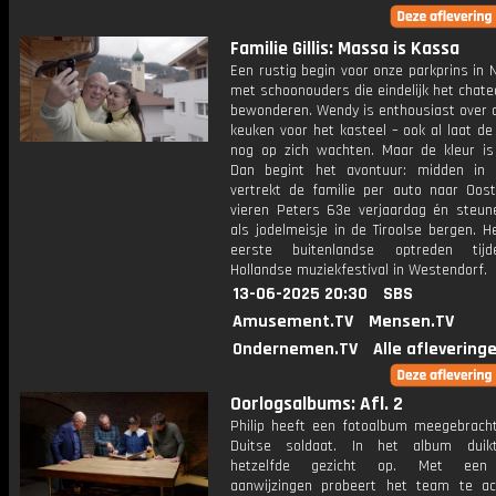
Familie Gillis: Massa is Kassa
Een rustig begin voor onze parkprins in 
met schoonouders die eindelijk het chat
bewonderen. Wendy is enthousiast over 
keuken voor het kasteel – ook al laat de
nog op zich wachten. Maar de kleur is 
Dan begint het avontuur: midden in
vertrekt de familie per auto naar Ooste
vieren Peters 63e verjaardag én steu
als jodelmeisje in de Tiroolse bergen. H
eerste buitenlandse optreden tij
Hollandse muziekfestival in Westendorf.
13-06-2025 20:30
SBS
Amusement.TV
Mensen.TV
Ondernemen.TV
Alle aflevering
Oorlogsalbums: Afl. 2
Philip heeft een fotoalbum meegebrach
Duitse soldaat. In het album duik
hetzelfde gezicht op. Met een 
aanwijzingen probeert het team te ac