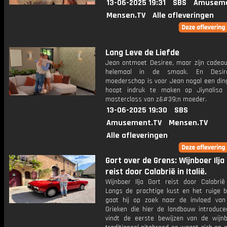
13-06-2025 19:31
SBS
Amuseme
Mensen.TV
Alle afleveringen
Lang Leve de Liefde
Jean ontmoet Desiree, maar zijn cadeau 
helemaal in de smaak. En Desir
moederschap is voor Jean nogal een ding
hoopt indruk te maken op Jiynalisa
masterclass van z&#39;n moeder.
13-06-2025 19:30
SBS
Amusement.TV
Mensen.TV
Alle afleveringen
Gort over de Grens: Wijnboer Ilja
reist door Calabrië in Italië.
Wijnboer Ilja Gort reist door Calabrië 
Langs de prachtige kust en het ruige b
gaat hij op zoek naar de invloed va
Grieken die hier de landbouw introducee
vindt de eerste bewijzen van de wijn