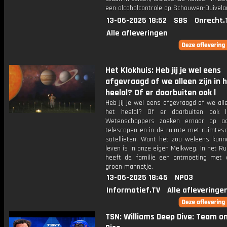
een alcoholcontrole op Schouwen-Duivela
13-06-2025 18:52
SBS
Onrecht.
Alle afleveringen
Het Klokhuis: Heb jij je wel eens
afgevraagd of we alleen zijn in 
heelal? Of er daarbuiten ook l
Heb jij je wel eens afgevraagd of we alle
het heelal? Of er daarbuiten ook l
Wetenschappers zoeken ernaar op a
telescopen en in de ruimte met ruimtes
satellieten. Want het zou weleens kunn
leven is in onze eigen Melkweg. In het R
heeft de familie een ontmoeting met e
groen mannetje.
13-06-2025 18:45
NPO3
Informatief.TV
Alle afleveringe
TSN: Williams Deep Dive: Team o