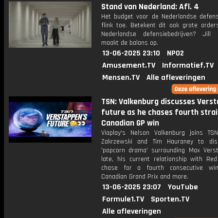
Stand van Nederland: Afl. 4
Het budget voor de Nederlandse defen
flink toe. Betekent dit ook grote order
Nederlandse defensiebedrijven? Jill B
maakt de balans op.
13-06-2025 23:10
NPO2
Amusement.TV
Informatief.TV
Mensen.TV
Alle afleveringen
TSN: Valkenburg discusses Verst
future as he chases fourth stra
Canadian GP win
Viaplay's Nelson Valkenburg joins TSN
Zakrzewski and Tim Hauraney to dis
'popcorn drama' surrounding Max Vers
late, his current relationship with Red
chase for a fourth consecutive wi
Canadian Grand Prix and more.
13-06-2025 23:07
YouTube
Formule1.TV
Sporten.TV
Alle afleveringen