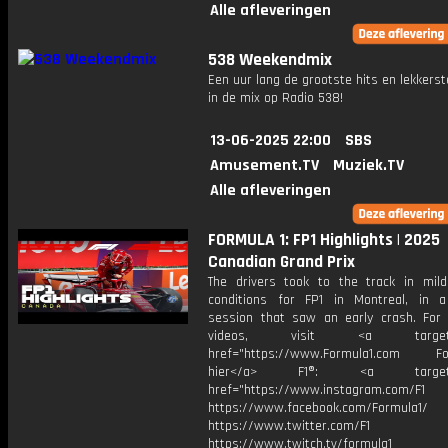
Alle afleveringen
538 Weekendmix
Een uur lang de grootste hits en lekkerst
in de mix op Radio 538!
13-06-2025 22:00
SBS
Amusement.TV
Muziek.TV
Alle afleveringen
FORMULA 1: FP1 Highlights | 2025
Canadian Grand Prix
The drivers took to the track in mil
conditions for FP1 in Montreal, in a
session that saw an early crash. For
videos, visit <a target="_
href="https://www.Formula1.com Fol
hier</a> F1®: <a target="_
href="https://www.instagram.com/F1
https://www.facebook.com/Formula1/
https://www.twitter.com/F1
https://www.twitch.tv/formula1