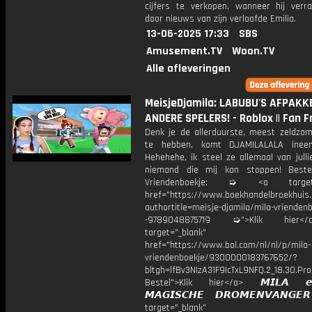
cijfers te verkopen, wanneer hij verr
door nieuws van zijn verloofde Emilia.
13-06-2025 17:33
SBS
Amusement.TV
Woon.TV
Alle afleveringen
MeisjeDjamila: LABUBU'S AFPAKK
ANDERE SPELERS! - Roblox || Fan F
Denk je de allerduurste, meest zeldza
te hebben, komt DJAMILALALA ineen
Hehehehe, ik steel ze allemaal van jull
niemand die mij kan stoppen! Bestel
Vriendenboekje: ➭ <a target="
href="https://www.boekhandelbroekhuis.
authortitle=meisje-djamila/mila-vriendenb
-9789048875719 ➭">Klik hier
target="_blank"
href="https://www.bol.com/nl/nl/p/mila-
vriendenboekje/9300000183767652/?
bltgh=lfBv3NIzA31F9IcTxL9NFQ.2_18.30.Pro
Bestel">Klik hier</a> 𝙈𝙄𝙇𝘼 
𝙈𝘼𝙂𝙄𝙎𝘾𝙃𝙀 𝘿𝙍𝙊𝙈𝙀𝙉𝙑𝘼𝙉𝙂
target="_blank"