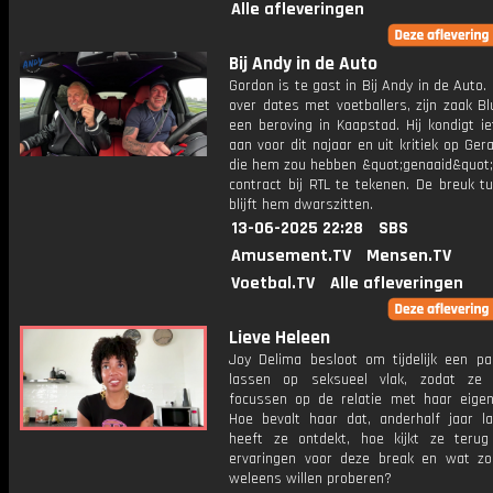
Alle afleveringen
Bij Andy in de Auto
Gordon is te gast in Bij Andy in de Auto. H
over dates met voetballers, zijn zaak B
een beroving in Kaapstad. Hij kondigt i
aan voor dit najaar en uit kritiek op Gera
die hem zou hebben &quot;genaaid&quot;
contract bij RTL te tekenen. De breuk t
blijft hem dwarszitten.
13-06-2025 22:28
SBS
Amusement.TV
Mensen.TV
Voetbal.TV
Alle afleveringen
Lieve Heleen
Joy Delima besloot om tijdelijk een pa
lassen op seksueel vlak, zodat ze 
focussen op de relatie met haar eigen
Hoe bevalt haar dat, anderhalf jaar l
heeft ze ontdekt, hoe kijkt ze teru
ervaringen voor deze break en wat z
weleens willen proberen?