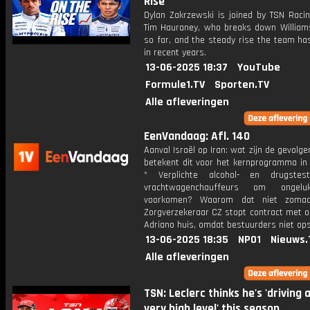
Rise
Dylan Zakrzewski is joined by TSN Racin
Tim Hauraney, who breaks down William
so far, and the steady rise the team ha
in recent years.
13-06-2025 18:37
YouTube
Formule1.TV
Sporten.TV
Alle afleveringen
EenVandaag: Afl. 140
Aanval Israël op Iran: wat zijn de gevolg
betekent dit voor het kernprogramma in 
* Verplichte alcohol- en drugstes
vrachtwagenchauffeurs om ongel
voorkomen? Waarom dat niet zoma
Zorgverzekeraar CZ stopt contract met 
Adriano huis, omdat bestuurders niet op
13-06-2025 18:35
NPO1
Nieuws.
Alle afleveringen
TSN: Leclerc thinks he's 'driving 
very high level' this season