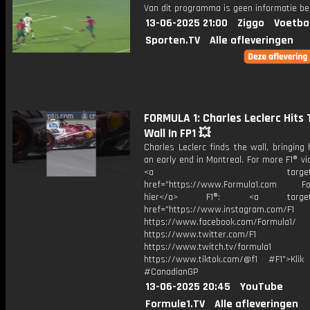
Van dit programma is geen informatie be
13-06-2025 21:00
Ziggo
Voetba
Sporten.TV
Alle afleveringen
FORMULA 1: Charles Leclerc Hits 
Wall In FP1 💥
Charles Leclerc finds the wall, bringing 
an early end in Montreal. For more F1® vid
<a target="_bl
href="https://www.Formula1.com Fol
hier</a> F1®: <a target="_
href="https://www.instagram.com/F1
https://www.facebook.com/Formula1/
https://www.twitter.com/F1
https://www.twitch.tv/formula1
https://www.tiktok.com/@f1 #F1">Klik
#CanadianGP
13-06-2025 20:45
YouTube
Formule1.TV
Alle afleveringen