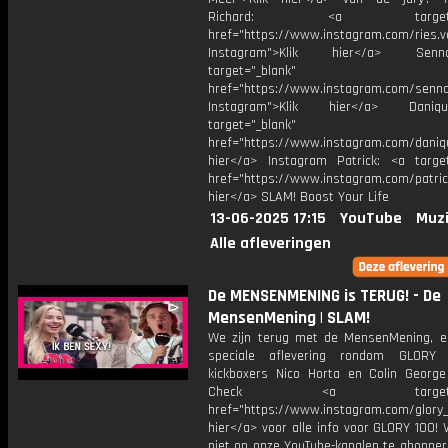
Richard: <a target="_
href="https://www.instagram.com/ries.v
Instagram">Klik hier</a> Se
target="_blank"
href="https://www.instagram.com/senna
Instagram">Klik hier</a> Dani
target="_blank"
href="https://www.instagram.com/daniq
hier</a> Instagram Patrick: <a target
href="https://www.instagram.com/patric
hier</a> SLAM! Boost Your Life
13-06-2025 17:15
YouTube
Muzi
Alle afleveringen
De MENSENMENING is TERUG! - De
MensenMening | SLAM!
We zijn terug met de MensenMening, e
speciale aflevering rondom GLORY 
kickboxers Nico Horta en Colin George
Check <a target="_b
href="https://www.instagram.com/glory_n
hier</a> voor alle info voor GLORY 100! 
niet op onze YouTube-kanalen te abonner