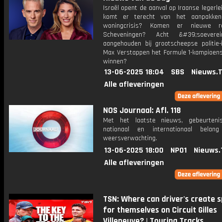
Israël opent de aanval op Iraanse legerle
komt er terecht van het aanpakke
woningcrisis? Komen er nieuwe r
Scheveningen? Acht &#39;soeverei
aangehouden bij grootscheepse politie-i
Max Verstappen het Formule 1-kampioen
winnen?
13-06-2025 18:04
SBS
Nieuws.
Alle afleveringen
NOS Journaal: Afl. 118
Met het laatste nieuws, gebeurteni
nationaal en internationaal bela
weersverwachting.
13-06-2025 18:00
NPO1
Nieuws.
Alle afleveringen
TSN: Where can driver's create 
for themselves on Circuit Gilles
Villeneuve? | Touring Tracks