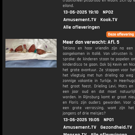
traditioneel pitabrood en waant zich op 
eiland.
13-06-2025 19:10
NPO2
Amusement.TV
Kook.TV
Alle afleveringen
Meer dan verwacht: Afl. 5
Tatiana en haar vriendin zijn na een 
aangekomen in Italië. Van uitrusten is
sprake: de kinderen staan te popelen o
kinderdisco te gaan. Ook bij Kevin en Nic
het grote avontuur. Ze stappen voor het
het vliegtuig met hun drieling op weg
zonnige vakantie in Turkije. In Heerhug
het groot feest. Drieling Levi, Mats en
een jaar oud en dat moet natuurlij
worden. In Rijnsburg komt er groot nie
en Floris zijn ouders geworden. Voor d
een grote verrassing, want zijn he
jongens of drie meisjes?
13-06-2025 19:05
NPO1
Amusement.TV
Gezondheid.TV
Mensen.TV
Alle afleveringen