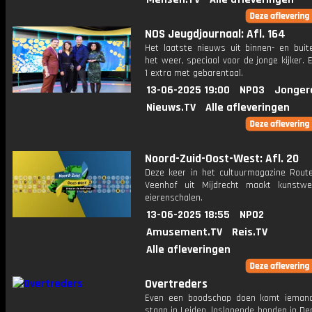
NOS Jeugdjournaal: Afl. 164
Het laatste nieuws uit binnen- en buit
het weer, speciaal voor de jonge kijker.
1 extra met gebarentaal.
13-06-2025 19:00
NPO3
Jonger
Nieuws.TV
Alle afleveringen
Noord-Zuid-Oost-West: Afl. 20
Deze keer in het cultuurmagazine Route
Veenhof uit Mijdrecht maakt kunstw
eierenschalen.
13-06-2025 18:55
NPO2
Amusement.TV
Reis.TV
Alle afleveringen
Overtreders
Even een boodschap doen komt ieman
staan in Leiden, loslopende honden in D