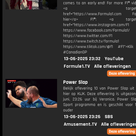
comes to an early end! For more F1® vid
<a target="_bl
href="https://www.Formula1.com Fol
hier</a> F1®: <a target="_
href="https://www.instagram.com/F1
https://www.facebook.com/Formula1/
https://www.twitter.com/F1
https://www.twitch.tv/formula1
https://www.tiktok.com/@f1 #F1">Klik
#CanadianGP
13-06-2025 23:32
YouTube
Formule1.TV
Alle afleveringen
Power Slap
Bekijk aflevering 10 van Power Slap uit
hier op KIJK. Deze aflevering is uitgezo
juni, 23:26 uur bij Veronica. Power Sl
Sport programma en is geschikt voor 1
ouder
13-06-2025 23:26
SBS
Amusement.TV
Alle afleveringe