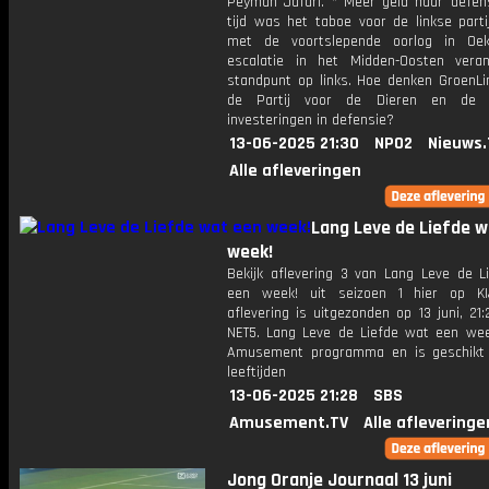
Peyman Jafari. * Meer geld naar defens
tijd was het taboe voor de linkse parti
met de voortslepende oorlog in Oek
escalatie in het Midden-Oosten vera
standpunt op links. Hoe denken GroenLi
de Partij voor de Dieren en de
investeringen in defensie?
13-06-2025 21:30
NPO2
Nieuws.
Alle afleveringen
Lang Leve de Liefde w
week!
Bekijk aflevering 3 van Lang Leve de L
een week! uit seizoen 1 hier op KI
aflevering is uitgezonden op 13 juni, 21:
NET5. Lang Leve de Liefde wat een wee
Amusement programma en is geschikt 
leeftijden
13-06-2025 21:28
SBS
Amusement.TV
Alle afleveringe
Jong Oranje Journaal 13 juni