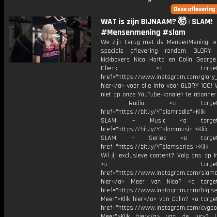
WAT is zijn BIJNAAM? 🤯 | SLAM!
#Mensenmening #slam
We zijn terug met de MensenMening, e
speciale aflevering rondom GLORY 
kickboxers Nico Horta en Colin George
Check <a target="_b
href="https://www.instagram.com/glory_n
hier</a> voor alle info voor GLORY 100! 
niet op onze YouTube-kanalen te abonner
– Radio <a target="_b
href="https://bit.ly/YTslamradio">Klik
SLAM! – Music <a target="_
href="https://bit.ly/YTslammusic">Klik
SLAM! – Series <a target="
href="https://bit.ly/YTslamseries">Klik
Wil jij exclusieve content? Volg ons op 
<a target="_bl
href="https://www.instagram.com/slamoff
hier</a> Meer van Nico? <a target=
href="https://www.instagram.com/big.se
Meer">Klik hier</a> van Colin? <a targe
href="https://www.instagram.com/cvgeo
Meer">Klik hier</a> van de jury? I