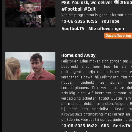
PSV: You ask, we deliver 🫡 #No
#Football #Edit
Van dit programma is geen informatie be
13-06-2025 16:36
YouTube
Voetbal.TV
Alle afleveringen
Home and Away
Felicity en Eden maken zich zorgen om C
bespreekt met hem hoe hij zijn 
politieagent en zijn rol als broer met 
verzoenen. Hoewel hij Felicity erbuiten p
houden, bedenkt ze samen m
complotplannen. Ook verneemt ze da
schuldig pleit. Alf keert terug maar bl
verdediging schieten, totdat Justin hem
om met een dokter te praten. Volgens 
hij naar een specialist. Justin h
Kirby&#39;s ontmoeting met Forrest en l
en Eden in, voordat hij een vergadering be
13-06-2025 16:32
SBS
Serie.TV