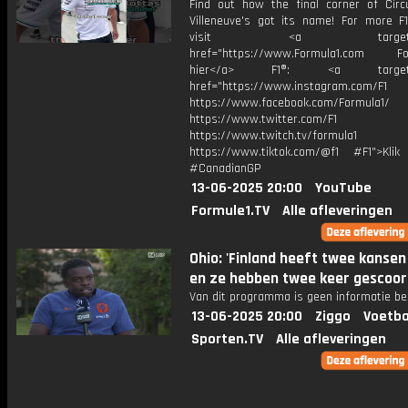
Find out how the final corner of Circui
Villeneuve's got its name! For more F1
visit <a target="_b
href="https://www.Formula1.com Fol
hier</a> F1®: <a target="_
href="https://www.instagram.com/F1
https://www.facebook.com/Formula1/
https://www.twitter.com/F1
https://www.twitch.tv/formula1
https://www.tiktok.com/@f1 #F1">Klik
#CanadianGP
13-06-2025 20:00
YouTube
Formule1.TV
Alle afleveringen
Ohio: 'Finland heeft twee kanse
en ze hebben twee keer gescoor
Van dit programma is geen informatie be
13-06-2025 20:00
Ziggo
Voetba
Sporten.TV
Alle afleveringen