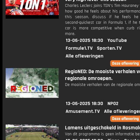
Charles Leclerc joins TSN's Tim Hauraney 
how good he feels about his performanc
this season, discuss if he feels h
second-quickest car in Formula 1, if he 
car is more competitive when curb ri
more.
13-06-2025 18:30
YouTube
Formule1.TV
Sporten.TV
Alle afleveringen
RegioNED: De mooiste verhalen v
regionale omroepen.
De mooiste verhalen van de regionale om
13-06-2025 18:30
NPO2
Amusement.TV
Alle afleveringe
Lamens uitgeschakeld in Rosmal
Van dit programma is geen informatie be