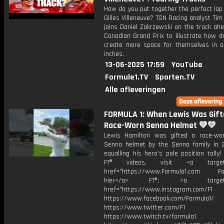
How do you put together the perfect lap 
Gilles Villeneuve? TSN Racing analyst Ti
joins Daniel Zakrzewski on the track ah
Canadian Grand Prix to illustrate how d
create more space for themselves in 
inches.
13-06-2025 17:59
YouTube
Formule1.TV
Sporten.TV
Alle afleveringen
FORMULA 1: When Lewis Was Gift
Race-Worn Senna Helmet 💚💛
Lewis Hamilton was gifted a race-wo
Senna helmet by the Senna family in 2
equalling his hero's pole position tally
F1® videos, visit <a target="
href="https://www.Formula1.com Fol
hier</a> F1®: <a target="_
href="https://www.instagram.com/F1
https://www.facebook.com/Formula1/
https://www.twitter.com/F1
https://www.twitch.tv/formula1