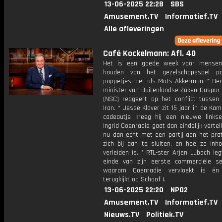
13-06-2025 22:28
SBS
Amusement.TV
Informatief.TV
Alle afleveringen
Café Kockelmann: Afl. 40
Het is een goede week voor mensen
houden van het gezelschapsspel p
poppetjes, net als Mats Akkerman. * Dem
minister van Buitenlandse Zaken Caspar
(NSC) reageert op het conflict tussen 
Iran. * Jesse Klaver zit 15 jaar in de Kam
cadeautje kreeg hij een nieuwe linkse 
Ingrid Coenradie gaat dan eindelijk vertel
nu dan echt met een partij aan het pra
zich bij aan te sluiten, en hoe ze inho
verleiden is. * RTL-ster Arjen Lubach le
einde van zijn eerste commerciële se
waarom Coenradie vervloekt is én
terugkijkt op Schoof I.
13-06-2025 22:20
NPO2
Amusement.TV
Informatief.TV
Nieuws.TV
Politiek.TV