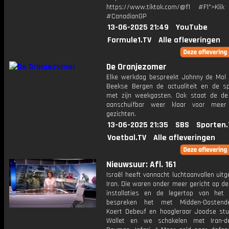
https://www.tiktok.com/@f1 #F1">Klik
#CanadianGP
13-06-2025 21:49
YouTube
Formule1.TV
Alle afleveringen
De Oranjezomer
Elke werkdag bespreekt Johnny de Mol 
Beekse Bergen de actualiteit en de s
met zijn weekgasten. Ook staat de de 
aanschuifbar weer klaar voor meer
gezichten.
13-06-2025 21:35
SBS
Sporten.
Voetbal.TV
Alle afleveringen
Nieuwsuur: Afl. 161
Israël heeft vannacht luchtaanvallen uit
Iran. Die waren onder meer gericht op de
installaties en de legertop van het
bespreken het met Midden-Oostende
Koert Debeuf en hoogleraar Joodse stu
Wallet en we schakelen met Iran-de