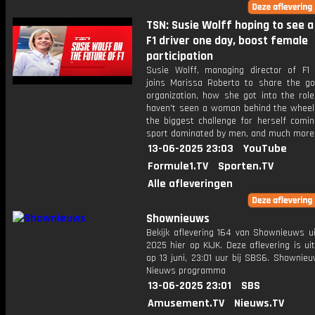
TSN: Susie Wolff hoping to see
F1 driver one day, boost female
participation
Susie Wolff, managing director of F1
joins Marissa Roberto to share the go
organization, how she got into the rol
haven't seen a woman behind the wheel i
the biggest challenge for herself comin
sport dominated by men, and much more
13-06-2025 23:03
YouTube
Formule1.TV
Sporten.TV
Alle afleveringen
Shownieuws
Bekijk aflevering 164 van Shownieuws ui
2025 hier op KIJK. Deze aflevering is u
op 13 juni, 23:01 uur bij SBS6. Shownie
Nieuws programma
13-06-2025 23:01
SBS
Amusement.TV
Nieuws.TV