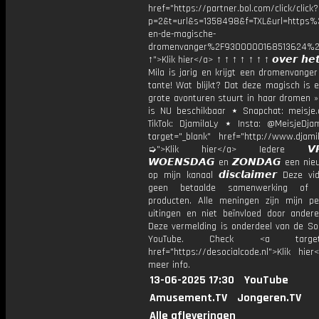
href="https://partner.bol.com/click/click?
p=2&t=url&s=1358498&f=TXL&url=http
en-de-magische-
dromenvanger%2F9300000168513624%2
↑">Klik hier</a> ↑ ↑ ↑ ↑ ↑ ↑ ↑ 𝙤𝙫𝙚𝙧 𝙝𝙚𝙩
Mila is jarig en krijgt een dromenvange
tante! Wat blijkt? Dat deze magisch is 
grote avonturen stuurt in haar dromen »
is NU beschikbaar ⋆ Snapchat: meisje.
TikTok: DjamilaLy ⋆ Insta: @MeisjeDja
target="_blank" href="http://www.djamil
➭">Klik hier</a> Iedere 𝙑𝙍𝙄
𝙒𝙊𝙀𝙉𝙎𝘿𝘼𝙂 en 𝙕𝙊𝙉𝘿𝘼𝙂 een ni
op mijn kanaal 𝙙𝙞𝙨𝙘𝙡𝙖𝙞𝙢𝙚𝙧 Deze v
geen betaalde samenwerking of 
producten. Alle meningen zijn mijn per
uitingen en niet beïnvloed door andere 
Deze vermelding is onderdeel van de Soc
YouTube. Check <a target="
href="https://desocialcode.nl">Klik hie
meer info.
13-06-2025 17:30
YouTube
Amusement.TV
Jongeren.TV
Alle afleveringen