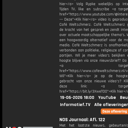
hier</a> Volg Rypke wekelijks op Int
Tijden TV, like en subscribe <a target
href="https://www.youtube.com/@intere
--- Deze">Klik hier</a> video is geprodu
Café Weltschmerz. Café Weltschmerz g
de kracht van het gesprek en zendt inte
over actuele maatschappelijke thema's. 
een hoogwaardig alternatief voor de m
media. Café Weltschmerz is onafhankelij
verbonden aan politieke, religieuze of c
partijen. Wil je meer video's bekijken
hoogte blijven via onze nieuwsbrief? Ga
<a target="_bl
href="https://www.cafeweltschmerz.nl/v
Wil">Klik hier</a> je op de hoogt
gebracht van onze nieuwe video's? Kl
deze link: <a target="_
href="https://bit.ly/3XweTO0">Klik hier</
19-06-2026 18:00
YouTube
Beu
Informatief.TV
Alle afleveringe
NOS Journaal: Afl. 122
Met het laatste nieuws, gebeurteni