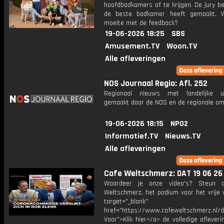
hoofdbadkamers af te krijgen. De jury b
de beste badkamer heeft gemaakt. W
moeite met de feedback?
19-06-2026 18:25
SBS
Amusement.TV
Woon.TV
Alle afleveringen
NOS Journaal Regio: Afl. 252
Regionaal nieuws met landelijke uit
gemaakt door de NOS en de regionale om
19-06-2026 18:15
NPO2
Informatief.TV
Nieuws.TV
Alle afleveringen
Cafe Weltschmerz: DAT 19 06 26
Waardeer je onze video's? Steun 
Weltschmerz, het podium voor het vrije 
target="_blank"
href="https://www.cafeweltschmerz.nl/
Voor">Klik hier</a> de volledige afleverin