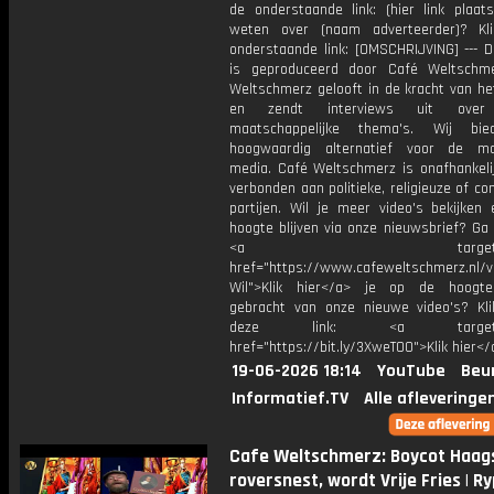
de onderstaande link: (hier link plaat
weten over (naam adverteerder)? Kl
onderstaande link: [OMSCHRIJVING] --- D
is geproduceerd door Café Weltschm
Weltschmerz gelooft in de kracht van he
en zendt interviews uit over 
maatschappelijke thema's. Wij bi
hoogwaardig alternatief voor de ma
media. Café Weltschmerz is onafhankelij
verbonden aan politieke, religieuze of c
partijen. Wil je meer video's bekijken
hoogte blijven via onze nieuwsbrief? Ga
<a target="_bl
href="https://www.cafeweltschmerz.nl/v
Wil">Klik hier</a> je op de hoogt
gebracht van onze nieuwe video's? Kl
deze link: <a target="_
href="https://bit.ly/3XweTO0">Klik hier</
19-06-2026 18:14
YouTube
Beu
Informatief.TV
Alle afleveringe
Cafe Weltschmerz: Boycot Haag
roversnest, wordt Vrije Fries | R