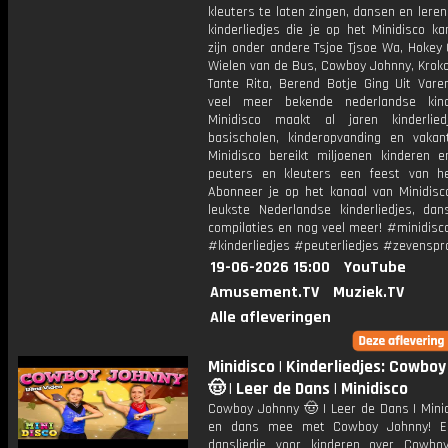
kleuters te laten zingen, dansen en lere
kinderliedjes die je op het Minidisco ka
zijn onder andere Tsjoe Tjsoe Wa, Hokey
Wielen van de Bus, Cowboy Johnny, Krokod
Tante Rita, Berend Botje Ging Uit Vare
veel meer bekende nederlandse kinde
Minidisco maakt al jaren kinderlie
basischolen, kinderopvanding en vakant
Minidisco bereikt miljoenen kinderen e
peuters en kleuters een feest van he
Abonneer je op het kanaal van Minidisc
leukste Nederlandse kinderliedjes, dans
compilaties en nog veel meer! #minidisc
#kinderliedjes #peuterliedjes #zevenspr
19-06-2026 15:00
YouTube
Amusement.TV
Muziek.TV
Alle afleveringen
Minidisco | Kinderliedjes: Cowbo
🤠 | Leer de Dans | Minidisco
Cowboy Johnny 🤠 | Leer de Dans | Minid
en dans mee met Cowboy Johnny! Een
dansliedje voor kinderen over Cowbo