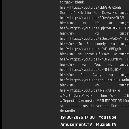
target="_blank"
href="https://youtu.be/LEh9F67Z5n8
Summer">Klik hier</a> Days: <a target
href="https://youtu.be/8OwVaewDtS8 H
hier</a> On Life: <a target="
href="https://youtu.be/Lpjcm1F8tY8 Oce
hier</a> <a target="_
href="https://youtu.be/BDocp-VpCwY Sca
hier</a> To Be Lonely: <a target=
href="https://youtu.be/e2vBLd5Egnk
hier</a> The Name Of Love: <a target
href="https://youtu.be/RnBT9uUYb1w Th
hier</a> For You: <a target="
href="https://youtu.be/pNNMr5glICM
hier</a> Far Away: <a target="
href="https://youtu.be/o7iL2KzDh38 Anim
hier</a> <a target="_
href="https://youtu.be/IPYTxAHeR_o
#MartinGarrix">Klik hier</a> #E
#RepeatIt #Acoustic #STMPDRCRDS Mart
staat onder toezicht van het Commissar
de Media.
19-06-2026 17:00
YouTube
Amusement.TV
Muziek.TV