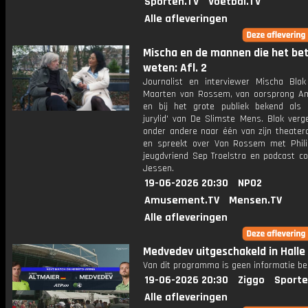
Sporten.TV
Voetbal.TV
Alle afleveringen
Mischa en de mannen die het be
weten: Afl. 2
Journalist en interviewer Mischa Blo
Maarten van Rossem, van oorsprong Am
en bij het grote publiek bekend als 
jurylid' van De Slimste Mens. Blok verg
onder andere naar één van zijn theater
en spreekt over Van Rossem met Philip
jeugdvriend Sep Troelstra en podcast co
Jessen.
19-06-2026 20:30
NPO2
Amusement.TV
Mensen.TV
Alle afleveringen
Medvedev uitgeschakeld in Halle
Van dit programma is geen informatie be
19-06-2026 20:30
Ziggo
Sporte
Alle afleveringen