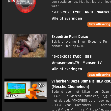
een rustig tempo. Met het laatste nieu
weer.
19-06-2026 17:00
NPO1
Nieuws.
Alle afleveringen
Expeditie Pairi Daiza
Bekijk aflevering 8 van Expeditie Pairi
seizoen 2 hier op KIJK.
19-06-2026 17:00
SBS
Amusement.TV
Mensen.TV
Alle afleveringen
vThorben: Deze Game Is HILARISC
(Meccha Chameleon)
Bedankt voor het kijken naar Deze
HILARISCH!! (Meccha Chameleon) Krijg 2
met de code VTHORBEN op al jouw aan
REDUX voor Computers + Accesoi
target="_blank" href="https://reduxga