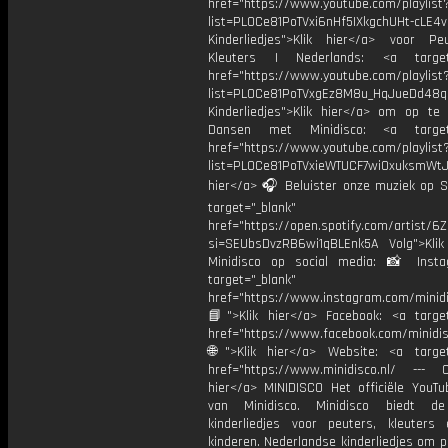
href="https://www.youtube.com/playlist
list=PL0Ce81PoTVxi6nHf5IXkgchUHt-cLE4
Kinderliedjes">Klik hier</a> voor P
Kleuters | Nederlands: <a target=
href="https://www.youtube.com/playlist
list=PL0Ce81PoTVxgEz8M8u_HqJueDd48
Kinderliedjes">Klik hier</a> om op te
Dansen met Minidisco: <a target=
href="https://www.youtube.com/playlist
list=PL0Ce81PoTVxieWTUCF7wiOxuksmWtJp
hier</a> 🎧 Beluister onze muziek op Sp
target="_blank"
href="https://open.spotify.com/artist/
si=SEUbsDvzRB6wi1qBLEnk5A Volg">Klik
Minidisco op social media: 📸 Inst
target="_blank"
href="https://www.instagram.com/minidis
📘">Klik hier</a> Facebook: <a target
href="https://www.facebook.com/minidi
🌐">Klik hier</a> Website: <a target
href="https://www.minidisco.nl/ --- O
hier</a> MINIDISCO Het officiële YouTu
van Minidisco. Minidisco biedt de
kinderliedjes voor peuters, kleuters
kinderen. Nederlandse kinderliedjes om 