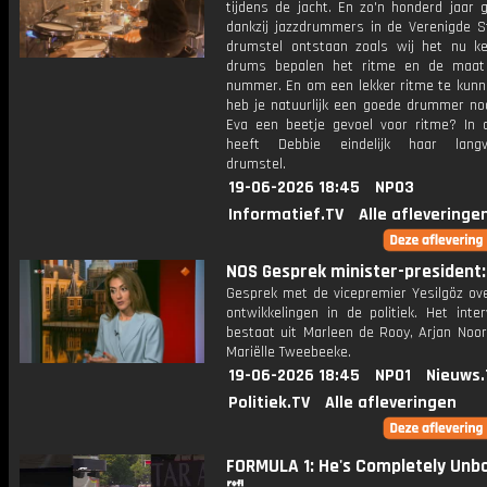
tijdens de jacht. En zo'n honderd jaar 
dankzij jazzdrummers in de Verenigde S
drumstel ontstaan zoals wij het nu k
drums bepalen het ritme en de maat
nummer. En om een lekker ritme te kunn
heb je natuurlijk een goede drummer nod
Eva een beetje gevoel voor ritme? In 
heeft Debbie eindelijk haar langv
drumstel.
19-06-2026 18:45
NPO3
Informatief.TV
Alle afleveringe
NOS Gesprek minister-president: 
Gesprek met de vicepremier Yesilgöz ove
ontwikkelingen in de politiek. Het inte
bestaat uit Marleen de Rooy, Arjan Noor
Mariëlle Tweebeeke.
19-06-2026 18:45
NPO1
Nieuws.
Politiek.TV
Alle afleveringen
FORMULA 1: He's Completely Unb