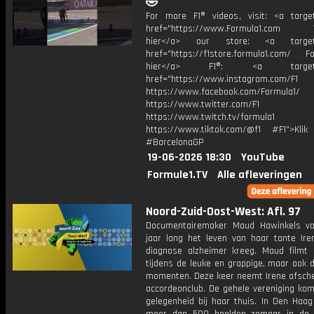
🤣
For more F1® videos, visit: <a target
href="https://www.Formula1.com Vis
hier</a> our store: <a target=
href="https://f1store.formula1.com/ Fol
hier</a> F1®: <a target="_
href="https://www.instagram.com/F1
https://www.facebook.com/Formula1/
https://www.twitter.com/F1
https://www.twitch.tv/formula1
https://www.tiktok.com/@f1 #F1">Klik
#BarcelonaGP
19-06-2026 18:30
YouTube
Formule1.TV
Alle afleveringen
Noord-Zuid-Oost-West: Afl. 97
Documentairemaker Maud Hawinkels vo
jaar lang het leven van haar tante Ire
diagnose alzheimer kreeg. Maud filmt 
tijdens de leuke en grappige, maar ook de
momenten. Deze keer neemt Irene afsche
accordeonclub. De gehele vereniging kom
gelegenheid bij haar thuis. In Den Haag