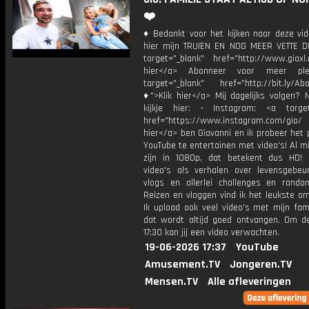
❤️
♦ Bedankt voor het kijken naar deze vid
hier mijn TRUIEN EN NOG MEER VETTE D
target="_blank" href="http://www.gioxl.
hier</a> Abonneer voor meer ple
target="_blank" href="http://bit.ly/Ab
♦">Klik hier</a> Mij dagelijks volgen?
kijkje hier: - Instagram: <a target
href="https://www.instagram.com/gio/
hier</a> ben Giovanni en ik probeer het 
YouTube te entertainen met video's! Al mi
zijn in 1080p, dat betekent dus HD! 
video's als verhalen over levensgebeur
vlogs en allerlei challenges en rando
Reizen en vloggen vind ik het leukste o
Ik upload ook veel video's met mijn fam
dat wordt altijd goed ontvangen. Om 
17:30 kan jij een video verwachten.
19-06-2026 17:37
YouTube
Amusement.TV
Jongeren.TV
Mensen.TV
Alle afleveringen