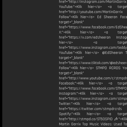
href="http://instagram.com/MartinGarrix
YouTube:">Klik hier</a> <a target=
href="http://youtube.com/MartinGarrix
Follow">Klik hier</a> Ed Sheeran Fac
target="_blank"
href="https://www.facebook.com/EdShe
X:">Klik hier</a> <a target="
href="https://x.com/edsheeran Instagr
hier</a> <a target="_
href="https://www.instagram.com/tedd
YouTube:">Klik hier</a> @EdSheeran T
target="_blank"
href="https://www.tiktok.com/@edsheer
Follow">Klik hier</a> STMPD RCRDS Yo
target="_blank"
href="http://www.youtube.com/c/stmpd
Facebook:">Klik hier</a> <a target
href="https://www.facebook.com/STMP
Instagram:">Klik hier</a> <a target
href="https://www.instagram.com/stmp
Twitter:">Klik hier</a> <a target=
href="https://twitter.com/stmpdrcrds
Spotify:">Klik hier</a> <a target=
href="http://stmpd.co/ST50SPID 🎶">Klik
Martin Garrix Top Music Videos: Used To