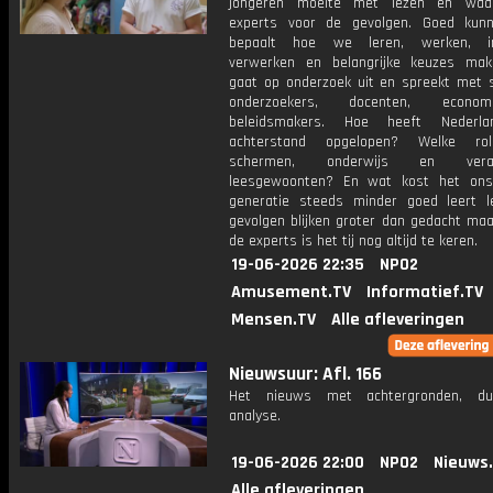
jongeren moeite met lezen en waa
experts voor de gevolgen. Goed kun
bepaalt hoe we leren, werken, in
verwerken en belangrijke keuzes mak
gaat op onderzoek uit en spreekt met sc
onderzoekers, docenten, econ
beleidsmakers. Hoe heeft Nederl
achterstand opgelopen? Welke ro
schermen, onderwijs en veran
leesgewoonten? En wat kost het ons
generatie steeds minder goed leert 
gevolgen blijken groter dan gedacht maa
de experts is het tij nog altijd te keren.
19-06-2026 22:35
NPO2
Amusement.TV
Informatief.TV
Mensen.TV
Alle afleveringen
Nieuwsuur: Afl. 166
Het nieuws met achtergronden, du
analyse.
19-06-2026 22:00
NPO2
Nieuws
Alle afleveringen