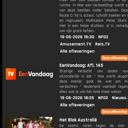
meer dan 500 beelden zomaar in de 
ruimte. In Wat een Verbeelding! wordt e
van deze beelden nader bekeken. Dez
Route C: hij is acteur, schrijft boeken en 
en regisseert. Multitalent Peter Sterk 
niet in een hokje drukken, al is comed
van zijn grote liefdes.
19-06-2026 18:30
NPO2
Amusement.TV
Reis.TV
Alle afleveringen
EenVandaag: Afl. 145
15-jarige verdacht van doden ou
uitzonderlijk is dat * Hoe werkt jeugd
deze manier gaat de wet om me
verdachten * Nederland voetbalt tege
alles wat je van het land moet weten
19-06-2026 18:25
NPO2
Nieuws.
Alle afleveringen
Het Blok Australië
De teams racen tegen de klok