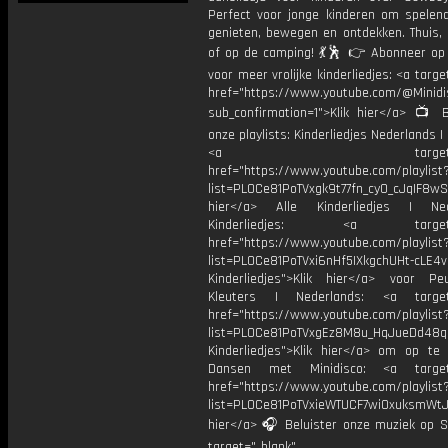
Perfect voor jonge kinderen om spelend
genieten, bewegen en ontdekken. Thuis, 
of op de camping! 💃🕺 👉 Abonneer op 
voor meer vrolijke kinderliedjes: <a targe
href="https://www.youtube.com/@Minidis
sub_confirmation=1">Klik hier</a> 📺 B
onze playlists: Kinderliedjes Nederlands | 
<a target="_bl
href="https://www.youtube.com/playlist
list=PL0Ce81PoTVxgk9t77fn_cy0_cJqIF8wS
hier</a> Alle Kinderliedjes | Ned
Kinderliedjes: <a target="
href="https://www.youtube.com/playlist
list=PL0Ce81PoTVxi6nHf5IXkgchUHt-cLE4
Kinderliedjes">Klik hier</a> voor P
Kleuters | Nederlands: <a target=
href="https://www.youtube.com/playlist
list=PL0Ce81PoTVxgEz8M8u_HqJueDd48
Kinderliedjes">Klik hier</a> om op te
Dansen met Minidisco: <a target=
href="https://www.youtube.com/playlist
list=PL0Ce81PoTVxieWTUCF7wiOxuksmWtJp
hier</a> 🎧 Beluister onze muziek op Sp
target="_blank"