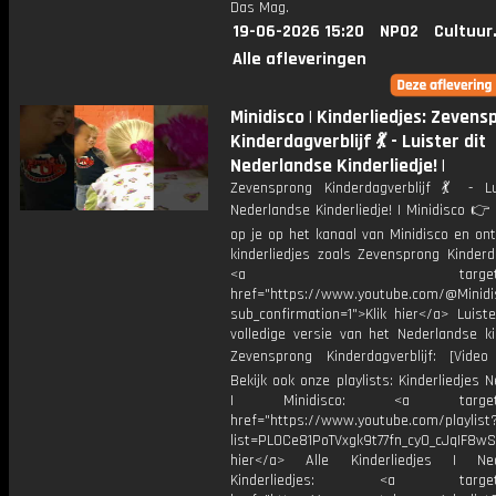
Das Mag.
19-06-2026 15:20
NPO2
Cultuur
Alle afleveringen
Minidisco | Kinderliedjes: Zevens
Kinderdagverblijf 💃 - Luister dit
Nederlandse Kinderliedje! |
Zevensprong Kinderdagverblijf 💃 - Lu
Nederlandse Kinderliedje! | Minidisco 
op je op het kanaal van Minidisco en on
kinderliedjes zoals Zevensprong Kinderda
<a target="_bl
href="https://www.youtube.com/@Minidis
sub_confirmation=1">Klik hier</a> Luist
volledige versie van het Nederlandse ki
Zevensprong Kinderdagverblijf: [Video
Bekijk ook onze playlists: Kinderliedjes 
| Minidisco: <a target="_
href="https://www.youtube.com/playlist
list=PL0Ce81PoTVxgk9t77fn_cy0_cJqIF8wS
hier</a> Alle Kinderliedjes | Ned
Kinderliedjes: <a target="