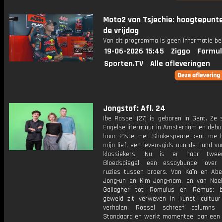
Moto2 van Tsjechie: hoogtepunt
de vrijdag
Van dit programma is geen informatie be
19-06-2026 15:45
Ziggo
Formul
Sporten.TV
Alle afleveringen
Jongstof: Afl. 24
Ibe Rossel (27) is geboren in Gent. Ze 
Engelse literatuur in Amsterdam en debu
haar 21ste met Shakespeare kent me 
mijn lief, een levensgids aan de hand van
klassiekers. Nu is er haar twe
Bloedspiegel, een essaybundel over 
ruzies tussen broers. Van Kaïn en Abe
Jong-un en Kim Jong-nam, en van Noe
Gallagher tot Romulus en Remus: br
geweld zit verweven in kunst, cultuu
verhalen. Rossel schreef columns
Standaard en werkt momenteel aan een 