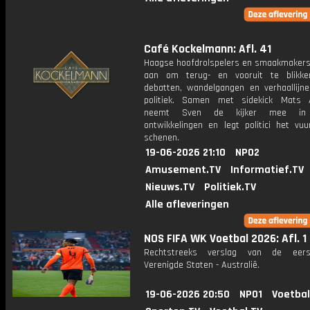
Café Kockelmann: Afl. 41
Haagse hoofdrolspelers en smaakmakers
aan om terug- en vooruit te blikk
debatten, wandelgangen en verhaallijn
politiek. Samen met sidekick Mats 
neemt Sven de kijker mee in
ontwikkelingen en legt politici het vu
schenen.
19-06-2026 21:10
NPO2
Amusement.TV
Informatief.TV
Nieuws.TV
Politiek.TV
Alle afleveringen
NOS FIFA WK Voetbal 2026: Afl. 1
Rechtstreeks verslag van de eers
Verenigde Staten - Australië.
19-06-2026 20:50
NPO1
Voetbal