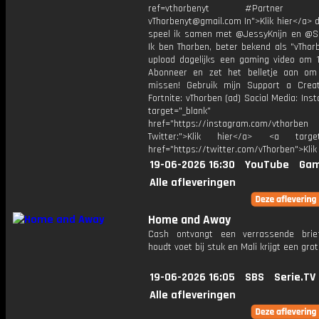
ref=vthorbenyt #Partner Bu
vThorbenyt@gmail.com In">Klik hier</a> 
speel ik samen met @JessyKnijn en @Sa
Ik ben Thorben, beter bekend als "vThor
upload dagelijks een gaming video om 1
Abonneer en zet het belletje aan om
missen! Gebruik mijn Support a Crea
Fortnite: vThorben (ad) Social Media: Ins
target="_blank"
href="https://instagram.com/vthorben
Twitter:">Klik hier</a> <a target=
href="https://twitter.com/vThorben">Klik
19-06-2026 16:30
YouTube
Gam
Alle afleveringen
Home and Away
Cash ontvangt een verrassende brief
houdt voet bij stuk en Mali krijgt een gro
19-06-2026 16:05
SBS
Serie.TV
Alle afleveringen