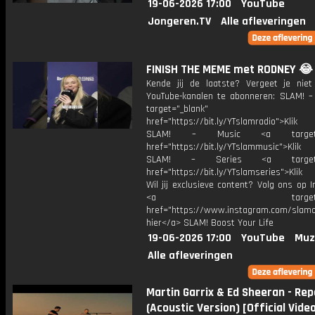
19-06-2026 17:00
YouTube
Jongeren.TV
Alle afleveringen
FINISH THE MEME met RODNEY 😂 
Kende jij de laatste? Vergeet je nie
YouTube-kanalen te abonneren: SLAM! –
target="_blank"
href="https://bit.ly/YTslamradio">Klik
SLAM! – Music <a target="_
href="https://bit.ly/YTslammusic">Klik
SLAM! – Series <a target="
href="https://bit.ly/YTslamseries">Klik
Wil jij exclusieve content? Volg ons op 
<a target="_bl
href="https://www.instagram.com/slamoff
hier</a> SLAM! Boost Your Life
19-06-2026 17:00
YouTube
Muz
Alle afleveringen
Martin Garrix & Ed Sheeran - Rep
(Acoustic Version) [Official Vide