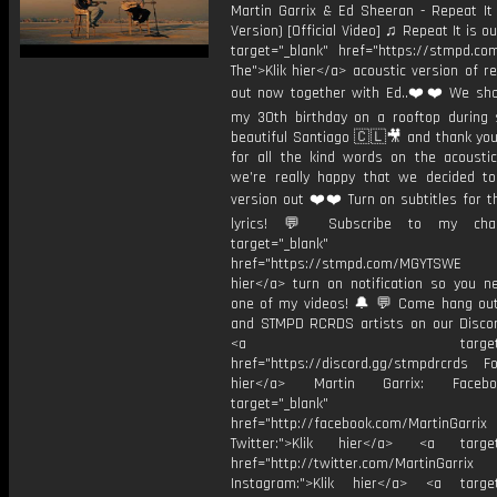
Martin Garrix & Ed Sheeran - Repeat It 
Version) [Official Video] ♫ Repeat It is o
target="_blank" href="https://stmpd.com
The">Klik hier</a> acoustic version of re
out now together with Ed..❤️❤️ We sho
my 30th birthday on a rooftop during 
beautiful Santiago 🇨🇱🎥 and thank yo
for all the kind words on the acoustic 
we’re really happy that we decided to
version out ❤️❤️ Turn on subtitles for th
lyrics! 💬 Subscribe to my cha
target="_blank"
href="https://stmpd.com/MGYTSWE a
hier</a> turn on notification so you n
one of my videos! 🔔 💬 Come hang ou
and STMPD RCRDS artists on our Discor
<a target="_bl
href="https://discord.gg/stmpdrcrds Fol
hier</a> Martin Garrix: Faceb
target="_blank"
href="http://facebook.com/MartinGarrix
Twitter:">Klik hier</a> <a target=
href="http://twitter.com/MartinGarrix
Instagram:">Klik hier</a> <a target