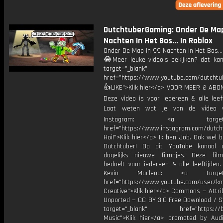
DutchtuberGaming: Onder De Map
Nachten In Het Bos... In Roblox
Onder De Map In 99 Nachten In Het Bos...
😂Meer leuke video's bekijken? dat kan 
target="_blank"
href="https://www.youtube.com/dutcht
👍LIKE">Klik hier</a> VOOR MEER & ABO
Deze video is voor iedereen & alle leef
Laat weten wat je van de video v
Instagram: <a target="_
href="https://www.instagram.com/dutch
Hoi!">Klik hier</a> Ik ben Job. Ook wel 
Dutchtuber! Op dit YouTube kanaal 
dagelijks nieuwe filmpjes. Deze film
bedoelt voor iedereen & alle leeftijden
Kevin Macleod: <a target="
href="https://www.youtube.com/user/k
Creative">Klik hier</a> Commons — Attri
Unported — CC BY 3.0 Free Download / S
target="_blank" href="https://bit.
Music">Klik hier</a> promoted by Audi