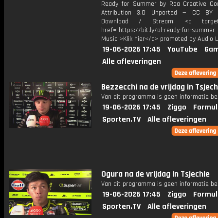
Ready for Summer by Roa Creative C
Attribution 3.0 Unported — CC BY 
Download / Stream: <a target="
href="https://bit.ly/al-ready-for-summer
Music">Klik hier</a> promoted by Audio L
19-06-2026 17:45
YouTube
Gam
Alle afleveringen
Bezzecchi na de vrijdag in Tsjech
Van dit programma is geen informatie be
19-06-2026 17:45
Ziggo
Formul
Sporten.TV
Alle afleveringen
Ogura na de vrijdag in Tsjechie
Van dit programma is geen informatie be
19-06-2026 17:45
Ziggo
Formul
Sporten.TV
Alle afleveringen