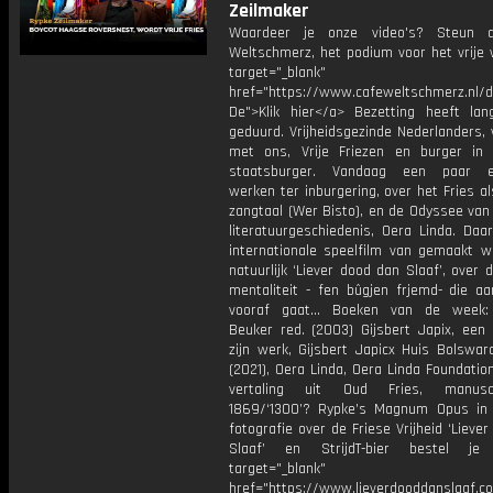
Zeilmaker
Waardeer je onze video's? Steun 
Weltschmerz, het podium voor het vrije 
target="_blank"
href="https://www.cafeweltschmerz.nl/
De">Klik hier</a> Bezetting heeft la
geduurd. Vrijheidsgezinde Nederlanders, 
met ons, Vrije Friezen en burger in 
staatsburger. Vandaag een paar es
werken ter inburgering, over het Fries al
zangtaal (Wer Bisto), en de Odyssee van
literatuurgeschiedenis, Oera Linda. Daa
internationale speelfilm van gemaakt w
natuurlijk ‘Liever dood dan Slaaf’, over
mentaliteit - fen bûgjen frjemd- die aa
vooraf gaat... Boeken van de week: 
Beuker red. (2003) Gijsbert Japix, een 
zijn werk, Gijsbert Japicx Huis Bolswar
(2021), Oera Linda, Oera Linda Foundatio
vertaling uit Oud Fries, manusc
1869/‘1300’? Rypke’s Magnum Opus in
fotografie over de Friese Vrijheid ‘Lieve
Slaaf’ en StrijdT-bier bestel j
target="_blank"
href="https://www.lieverdooddanslaaf.co