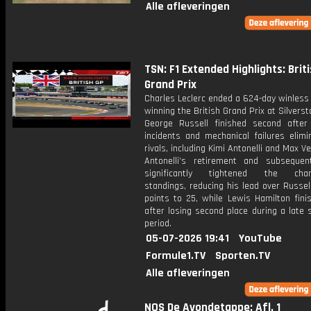
Alle afleveringen
TSN: F1 Extended Highlights: Brit
Grand Prix
Charles Leclerc ended a 624-day winless
winning the British Grand Prix at Silverst
George Russell finished second after 
incidents and mechanical failures elimi
rivals, including Kimi Antonelli and Max V
Antonelli’s retirement and subsequen
significantly tightened the cham
standings, reducing his lead over Russe
points to 25, while Lewis Hamilton fini
after losing second place during a late 
period.
05-07-2026 19:41
YouTube
Formule1.TV
Sporten.TV
Alle afleveringen
NOS De Avondetappe: Afl. 1