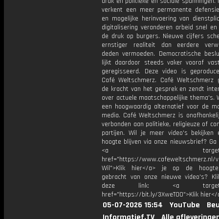
druk en politieke en sociale spanningen.
verkent een meer permanente defensie
en mogelijke herinvoering van dienstpli
digitalisering veranderen arbeid snel e
de druk op burgers. Nieuwe cijfers sch
ernstiger realiteit dan eerdere verw
deden vermoeden. Democratische beslu
lijkt daardoor steeds vaker vooraf vas
geregisseerd. Deze video is geproduc
Café Weltschmerz. Café Weltschmerz g
de kracht van het gesprek en zendt inte
over actuele maatschappelijke thema's. 
een hoogwaardig alternatief voor de m
media. Café Weltschmerz is onafhankelij
verbonden aan politieke, religieuze of c
partijen. Wil je meer video's bekijken
hoogte blijven via onze nieuwsbrief? Ga
<a target="_bl
href="https://www.cafeweltschmerz.nl/v
Wil">Klik hier</a> je op de hoogt
gebracht van onze nieuwe video's? Kl
deze link: <a target="_
href="https://bit.ly/3XweTO0">Klik hier</
05-07-2026 15:54
YouTube
Beu
Informatief.TV
Alle afleveringe