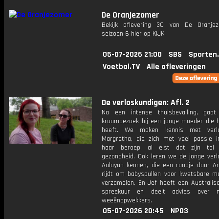
De Oranjezomer
Bekijk aflevering 30 van De Oranje
seizoen 6 hier op KIJK.
05-07-2026 21:00
SBS
Sporten
Voetbal.TV
Alle afleveringen
De verloskundigen: Afl. 2
Na een intense thuisbevalling, gaa
kraambezoek bij een jonge moeder die 
heeft. We maken kennis met verlo
Margretha, die zich met veel passie i
haar beroep, al eist dat zijn tol
gezondheid. Ook leren we de jonge verl
Aalayah kennen, die een rondje door 
rijdt om babyspullen voor kwetsbare m
verzamelen. En Jef heeft een Australisc
spreekuur en deelt advies over nat
weeënopwekkers.
05-07-2026 20:45
NPO3