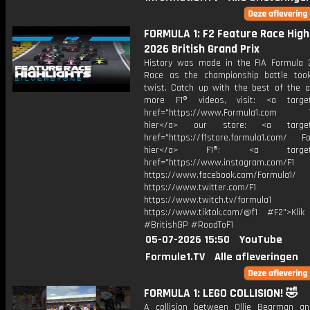
FORMULA 1: F2 Feature Race Highl
2026 British Grand Prix
History was made in the FIA Formula 
Race as the championship battle too
twist. Catch up with the best of the ac
more F1® videos, visit: <a target=
href="https://www.Formula1.com Vis
hier</a> our store: <a target=
href="https://f1store.formula1.com/ Fol
hier</a> F1®: <a target="_
href="https://www.instagram.com/F1
https://www.facebook.com/Formula1/
https://www.twitter.com/F1
https://www.twitch.tv/formula1
https://www.tiktok.com/@f1 #F2">Klik
#BritishGP #RoadToF1
05-07-2026 15:50
YouTube
Formule1.TV
Alle afleveringen
FORMULA 1: LEGO COLLISION! 🤣
A collision between Ollie Bearman an