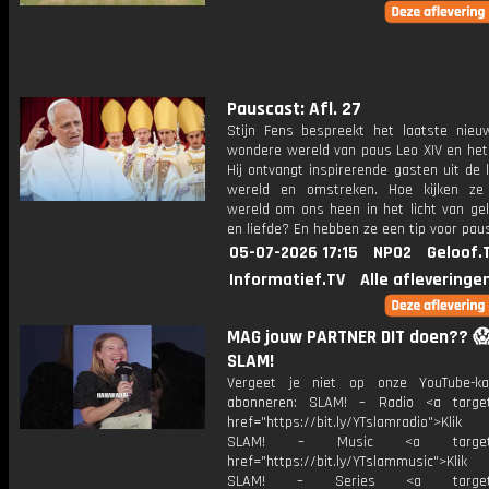
Pauscast: Afl. 27
Stijn Fens bespreekt het laatste nieu
wondere wereld van paus Leo XIV en het 
Hij ontvangt inspirerende gasten uit de 
wereld en omstreken. Hoe kijken ze
wereld om ons heen in het licht van gel
en liefde? En hebben ze een tip voor pau
05-07-2026 17:15
NPO2
Geloof.
Informatief.TV
Alle afleveringe
MAG jouw PARTNER DIT doen?? 😱
SLAM!
Vergeet je niet op onze YouTube-ka
abonneren: SLAM! – Radio <a target
href="https://bit.ly/YTslamradio">Klik
SLAM! – Music <a target="_
href="https://bit.ly/YTslammusic">Klik
SLAM! – Series <a target="