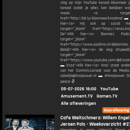
vlog op mijn YouTube kanaal Abonneer j
kanaal zodat je alles kan bekijken w
maak: <a target="_b
href="http://bit.ly/AbonneerEnzoKnol ▬ 
hier</a> mij ook op social me
target="_blank" href="https://enzo.kno
De">Klik hier</a> Bennies Podc
target="_blank"
href="https://www.podimo.nl/debennies
Bekijk">Klik hier</a> de vlog afspeelli
target="_blank"
href="https://www.youtube.com/@EnzoKn
▬ Enzo">Klik hier</a> Knol staat onder
van het Commissariaat voor de Media.
zakelijk@knolpower.nl ▬ #Knolpower Di
peace ✌
05-07-2026 16:00
YouTube
Amusement.TV
Gamen.TV
Alle afleveringen
Cafe Weltschmerz: Willem Engel
Jeroen Pols - Weekoverzicht #2