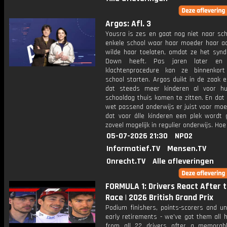
Argos: Afl. 3
Yousra is zes en gaat nog niet naar sch
enkele school waar haar moeder haar a
wilde haar toelaten, omdat ze het syn
Down heeft. Pas jaren later en
klachtenprocedure kan ze binnenkor
school starten. Argos duikt in de zaak 
dat steeds meer kinderen al voor h
schooldag thuis komen te zitten. En dat 
wet passend onderwijs er juist voor moe
dat voor álle kinderen een plek wordt 
zoveel mogelijk in regulier onderwijs. Ho
05-07-2026 21:30
NPO2
Informatief.TV
Mensen.TV
Onrecht.TV
Alle afleveringen
FORMULA 1: Drivers React After 
Race | 2026 British Grand Prix
Podium finishers, points-scorers and un
early retirements - we've got them all 
from all 22 drivers after a memorabl