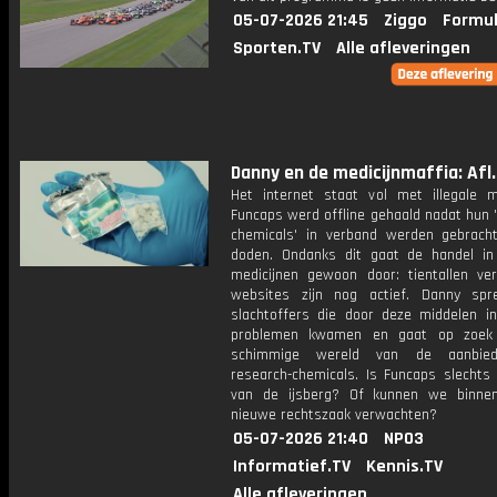
05-07-2026 21:45
Ziggo
Formul
Sporten.TV
Alle afleveringen
Danny en de medicijnmaffia: Afl.
Het internet staat vol met illegale me
Funcaps werd offline gehaald nadat hun 
chemicals' in verband werden gebrac
doden. Ondanks dit gaat de handel in
medicijnen gewoon door: tientallen verg
websites zijn nog actief. Danny sp
slachtoffers die door deze middelen in
problemen kwamen en gaat op zoek
schimmige wereld van de aanbie
research-chemicals. Is Funcaps slechts 
van de ijsberg? Of kunnen we binne
nieuwe rechtszaak verwachten?
05-07-2026 21:40
NPO3
Informatief.TV
Kennis.TV
Alle afleveringen