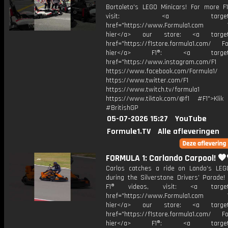
Bortoleto's LEGO Minicars! For more F1
visit: <a target="_b
href="https://www.Formula1.com Vis
hier</a> our store: <a target=
href="https://f1store.formula1.com/ Fol
hier</a> F1®: <a target="_
href="https://www.instagram.com/F1
https://www.facebook.com/Formula1/
https://www.twitter.com/F1
https://www.twitch.tv/formula1
https://www.tiktok.com/@f1 #F1">Klik
#BritishGP
05-07-2026 15:27
YouTube
Formule1.TV
Alle afleveringen
FORMULA 1: Carlando Carpool! 🧡
Carlos catches a ride on Lando’s LEG
during the Silverstone Drivers’ Parade!
F1® videos, visit: <a target="
href="https://www.Formula1.com Vis
hier</a> our store: <a target=
href="https://f1store.formula1.com/ Fol
hier</a> F1®: <a target="_