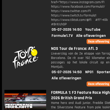
href="https://www.instagram.com/F1
https://www.facebook.com/Formula1/
https://www.twitter.com/F1
https://www.twitch.tv/formula1
https://www.tiktok.com/@f1 #F1">Klik
#BritishGP
05-07-2026 14:50
YouTube
Formule1.TV
Alle afleveringen
NOS Tour de France: Afl. 3
Liveverslag van de 2e etappe van Tarra
Barcelona. De rit over 192 kilometer ei
passages op het lokale circuit op e
Montjuïc.
05-07-2026 14:50
NPO1
Sporte
Alle afleveringen
FORMULA 1: F3 Feature Race Highl
2026 British Grand Prix
Home hero and Audi junior, Freddie Slat
the Silverstone Feature from pole looki