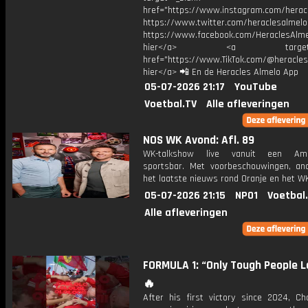
href="https://www.instagram.com/herac
https://www.twitter.com/heraclesalmelo
https://www.facebook.com/HeraclesAlmel
hier</a> <a target="_
href="https://www.TikTok.com/@heracles
hier</a> 📲 En de Heracles Almelo App
05-07-2026 21:17
YouTube
Voetbal.TV
Alle afleveringen
NOS WK Avond: Afl. 89
WK-talkshow live vanuit een Ame
sportsbar. Met voorbeschouwingen, an
het laatste nieuws rond Oranje en het WK
05-07-2026 21:15
NPO1
Voetbal
Alle afleveringen
FORMULA 1: “Only Tough People La
🔥
After his first victory since 2024, Ch