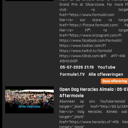
Grand Prix at Silverstone. For more F1
visit: <a target="_b
href="https://www.Formula1.com Vis
hier</a> our store: <a target=
href="https://f1store.formula1.com/ Fol
hier</a> F1®: <a target="_
href="https://www.instagram.com/F1
https://www.facebook.com/Formula1/
https://www.twitter.com/F1
https://www.twitch.tv/formula1
https://www.tiktok.com/@f1 #F1">Klik
#BritishGP
05-07-2026 21:19
YouTube
Formule1.TV
Alle afleveringen
Open Dag Heracles Almelo | 05-07
Aftermovie
Abonneer op ons YouTube-kanaal
target="_blank" href="http://bit.ly/2AM
hier</a> Volg Heracles Almelo oo
target="_blank"
href="https://www.heracles.nl">Klik hi
target="_blank"