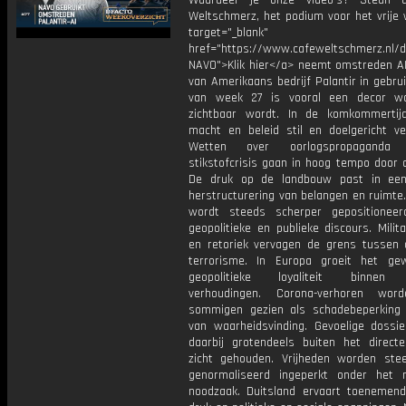
Waardeer je onze video's? Steun 
Weltschmerz, het podium voor het vrije 
target="_blank"
href="https://www.cafeweltschmerz.nl/
NAVO">Klik hier</a> neemt omstreden A
van Amerikaans bedrijf Palantir in gebru
van week 27 is vooral een decor wa
zichtbaar wordt. In de komkommerti
macht en beleid stil en doelgericht ve
Wetten over oorlogspropagand
stikstofcrisis gaan in hoog tempo door 
De druk op de landbouw past in een
herstructurering van belangen en ruimte
wordt steeds scherper gepositionee
geopolitieke en publieke discours. Milit
en retoriek vervagen de grens tussen 
terrorisme. In Europa groeit het ge
geopolitieke loyaliteit binnen p
verhoudingen. Corona-verhoren wor
sommigen gezien als schadebeperking 
van waarheidsvinding. Gevoelige dossier
daarbij grotendeels buiten het directe
zicht gehouden. Vrijheden worden ste
genormaliseerd ingeperkt onder het
noodzaak. Duitsland ervaart toenemend