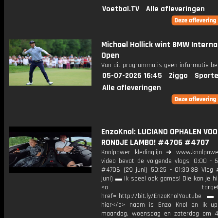
Voetbal.TV
Alle afleveringen
Michael Hollick wint BMW Interna
Open
Van dit programma is geen informatie be
05-07-2026 16:45
Ziggo
Sporte
Alle afleveringen
EnzoKnol: LUCIANO OPHALEN VOO
RONDJE LAMBO! #4706 #4707
Knolpower kledinglijn ➜ www.knolpowe
video bevat de volgende vlogs: 0:00 - 5
#4706 (29 juni) 50:25 - 01:39:38 Vlog 
juni) ▬ Ik speel ook games! Die kan je hi
<a target="_bl
href="http://bit.ly/EnzoKnolYoutube ▬ M
hier</a> naam is Enzo Knol en ik up
maandag, woensdag en zaterdag om 4