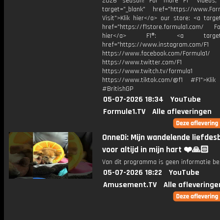
2026 season! For more F1® videos, 
target="_blank" href="https://www.For
Visit">Klik hier</a> our store: <a targe
href="https://f1store.formula1.com/ Fol
hier</a> F1®: <a target="_
href="https://www.instagram.com/F1
https://www.facebook.com/Formula1/
https://www.twitter.com/F1
https://www.twitch.tv/formula1
https://www.tiktok.com/@f1 #F1">Klik
#BritishGP
05-07-2026 18:34
YouTube
Formule1.TV
Alle afleveringen
OnneDi: Mijn wandelende liefdesb
voor altijd in mijn hart ❤️🙏🏻
Van dit programma is geen informatie be
05-07-2026 18:22
YouTube
Amusement.TV
Alle afleveringe