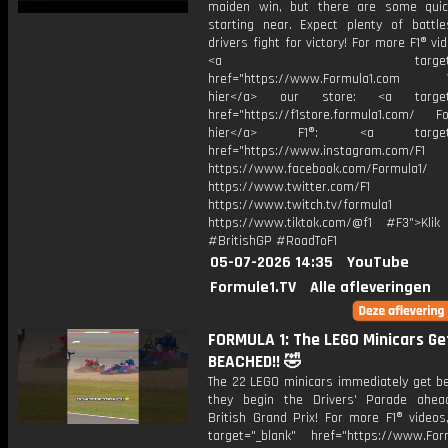
maiden win, but there are some quic
starting near. Expect plenty of battl
drivers fight for victory! For more F1® vid
<a target="_bl
href="https://www.Formula1.com Vis
hier</a> our store: <a target=
href="https://f1store.formula1.com/ Fol
hier</a> F1®: <a target="_
href="https://www.instagram.com/F1
https://www.facebook.com/Formula1/
https://www.twitter.com/F1
https://www.twitch.tv/formula1
https://www.tiktok.com/@f1 #F3">Klik
#BritishGP #RoadToF1
05-07-2026 14:35
YouTube
Formule1.TV
Alle afleveringen
FORMULA 1: The LEGO Minicars Ge
BEACHED!! 🤣
The 22 LEGO minicars immediately get b
they begin the Drivers' Parade ahe
British Grand Prix! For more F1® videos,
target="_blank" href="https://www.For