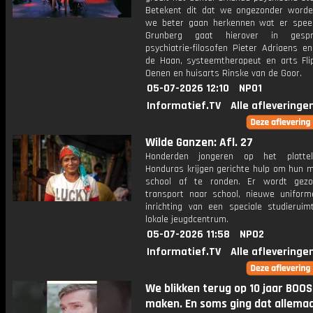
Betekent dit dat we ongezonder worden
we beter gaan herkennen wat er spee
Grunberg gaat hierover in gesp
psychiatrie-filosofen Pieter Adriaens e
de Haan, systeemtherapeut en arts Fli
Oenen en huisarts Rinske van de Goor.
05-07-2026 12:10
NPO1
Informatief.TV
Alle afleveringe
Wilde Ganzen: Afl. 27
Honderden jongeren op het platte
Honduras krijgen gerichte hulp om hun m
school af te ronden. Er wordt gezo
transport naar school, nieuwe unifor
inrichting van een speciale studieruim
lokale jeugdcentrum.
05-07-2026 11:58
NPO2
Informatief.TV
Alle afleveringe
We blikken terug op 10 jaar BOOS
maken. En soms ging dat allemaa