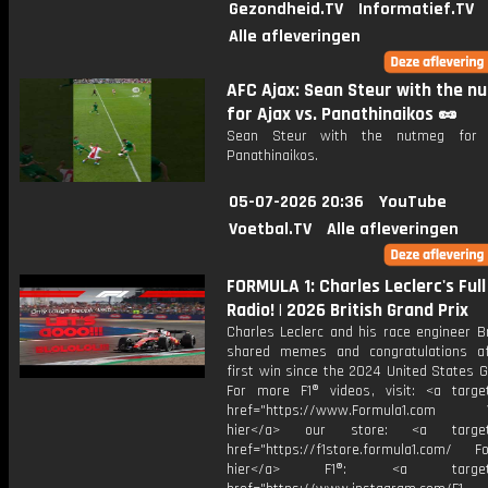
Gezondheid.TV
Informatief.TV
Alle afleveringen
AFC Ajax: Sean Steur with the n
for Ajax vs. Panathinaikos 🥜
Sean Steur with the nutmeg for 
Panathinaikos.
05-07-2026 20:36
YouTube
Voetbal.TV
Alle afleveringen
FORMULA 1: Charles Leclerc's Full
Radio! | 2026 British Grand Prix
Charles Leclerc and his race engineer B
shared memes and congratulations af
first win since the 2024 United States G
For more F1® videos, visit: <a target
href="https://www.Formula1.com Vis
hier</a> our store: <a target=
href="https://f1store.formula1.com/ Fol
hier</a> F1®: <a target="_