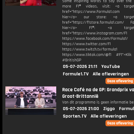
some inspiring words to say over the r
more F1® videos, visit: <a target=
href="https://www.Formula1.com Vis
hier</a> our store: <a target=
href="https://f1store.formula1.com/ Fol
hier</a> F1®: <a target="_
href="https://www.instagram.com/F1
https://www.facebook.com/Formula1/
https://www.twitter.com/F1
https://www.twitch.tv/formula1
https://www.tiktok.com/@f1 #F1">Klik
#BritishGP
05-07-2026 21:11
YouTube
Formule1.TV
Alle afleveringen
Race Café na de GP: Grandprix v
Groot-Brittannië
Van dit programma is geen informatie be
05-07-2026 21:00
Ziggo
Formul
Sporten.TV
Alle afleveringen