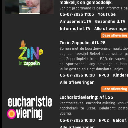
makkelijk en gemoedelijk.
Van dit programma is geen informatie be
05-07-2026 11:06
YouTube
Amusement.TV
Gezondheid.TV
Informatief.TV
Alle afleveringe
Zin in Zappelin: Afl. 28
Samen met de buurtbewoners maakt Joy
dag een feestje! Beleef mee wat er g
het Zappelinplein, in de B&B, de superm
de sportschool. Joy ontvangt in haar
leuke gasten en zingt dansbare liedjes.
05-07-2026 10:30
NPO3
Kinder
Alle afleveringen
Eucharistieviering: Afl. 25
Rechtstreekse eucharistieviering vanui
Agathakerk te Lisse. Celebrant: past
Bosma.
05-07-2026 10:00
NPO2
Geloof.
Alle afleveringen