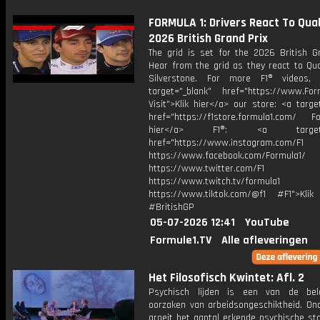
FORMULA 1: Drivers React To Quali
2026 British Grand Prix
The grid is set for the 2026 British Gr
Hear from the grid as they react to Qua
Silverstone. For more F1® videos, 
target="_blank" href="https://www.For
Visit">Klik hier</a> our store: <a targe
href="https://f1store.formula1.com/ Fol
hier</a> F1®: <a target="_
href="https://www.instagram.com/F1
https://www.facebook.com/Formula1/
https://www.twitter.com/F1
https://www.twitch.tv/formula1
https://www.tiktok.com/@f1 #F1">Klik
#BritishGP
05-07-2026 12:41
YouTube
Formule1.TV
Alle afleveringen
Het Filosofisch Kwintet: Afl. 2
Psychisch lijden is een van de bela
oorzaken van arbeidsongeschiktheid. On
groeit het aantal erkende psychische st