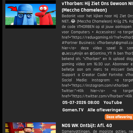
vThorben: Hij Ziet Ons Gewoon NI
(Meccha Chameleon)
Bedankt voor het kijken naar Hij Ziet O
NIET..😂 (Meccha Chameleon) Krijg 2% Ko
de code VTHORBEN op al jouw aankopen 
voor Computers + Accesoires! <a target
href="https://reduxgaming.nl/?ref=vthor
#Partner Business: vThorbenyt@gmail.com
hier</a> deze video speel ik s
@JessyKnijn en @Santino_YT! Ik ben Thor
bekend als "vThorben" en ik upload dage
gaming video om 16:30 uur. Abonneer e
belletje aan om niets te missen! Geb
Support a Creator Code! Fortnite: vTho
Social Media: Instagram: <a target
href="https://instagram.com/vthorben
Twitter:">Klik hier</a> <a target=
href="https://twitter.com/vThorben">Klik
05-07-2026 08:00
YouTube
Gamen.TV
Alle afleveringen
NOS WK Ontbijt: Afl. 40
Samenvattingen, de mooiste acties, re