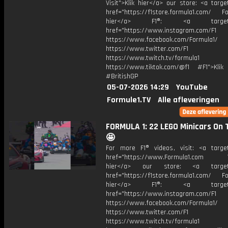
Visit">Klik hier</a> our store: <a targe
href="https://f1store.formula1.com/ Fol
hier</a> F1®: <a target="_
href="https://www.instagram.com/F1
https://www.facebook.com/Formula1/
https://www.twitter.com/F1
https://www.twitch.tv/formula1
https://www.tiktok.com/@f1 #F1">Klik
#BritishGP
05-07-2026 14:29
YouTube
Formule1.TV
Alle afleveringen
FORMULA 1: 22 LEGO Minicars On T
🤩
For more F1® videos, visit: <a target
href="https://www.Formula1.com Vis
hier</a> our store: <a target=
href="https://f1store.formula1.com/ Fol
hier</a> F1®: <a target="_
href="https://www.instagram.com/F1
https://www.facebook.com/Formula1/
https://www.twitter.com/F1
https://www.twitch.tv/formula1