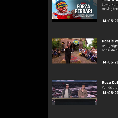
Lewis Hami
moving for
14-06-2
Parels v
De 8-jarig
onder de r
14-06-2
Race Caf
Van dit pr
14-06-2