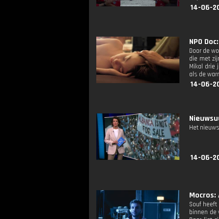
14-06-2
NPO Doc:
Door de won
die met zi
Mikal drie
als de warm
14-06-2
Nieuwsuu
Het nieuws
14-06-2
Mocros: 
Souf heeft 
binnen de 