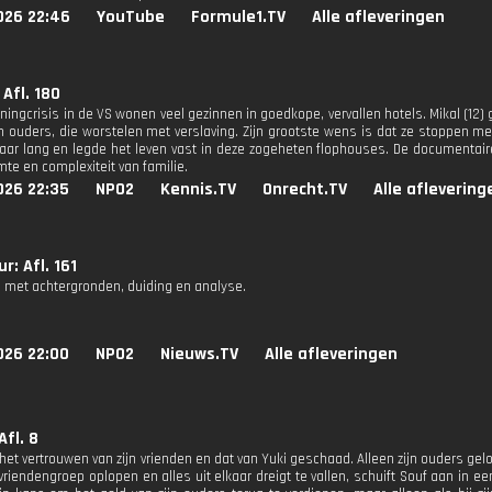
026 22:46
YouTube
Formule1.TV
Alle afleveringen
 Afl. 180
ingcrisis in de VS wonen veel gezinnen in goedkope, vervallen hotels. Mikal (12) gr
jn ouders, die worstelen met verslaving. Zijn grootste wens is dat ze stoppen m
 jaar lang en legde het leven vast in deze zogeheten flophouses. De documentai
te en complexiteit van familie.
026 22:35
NPO2
Kennis.TV
Onrecht.TV
Alle aflevering
r: Afl. 161
 met achtergronden, duiding en analyse.
026 22:00
NPO2
Nieuws.TV
Alle afleveringen
Afl. 8
het vertrouwen van zijn vrienden en dat van Yuki geschaad. Alleen zijn ouders gel
vriendengroep oplopen en alles uit elkaar dreigt te vallen, schuift Souf aan in e