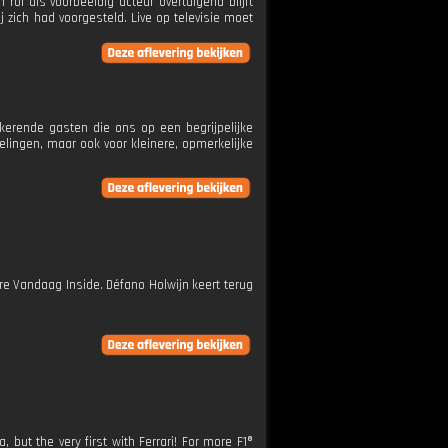
 rol als voorbeeldig acteur overtuigend blijft
j zich had voorgesteld. Live op televisie moet
erende gasten die ons op een begrijpelijke
lingen, maar ook voor kleinere, opmerkelijke
ere Vandaag Inside. Défano Holwijn keert terug
 but the very first with Ferrari! For more F1®