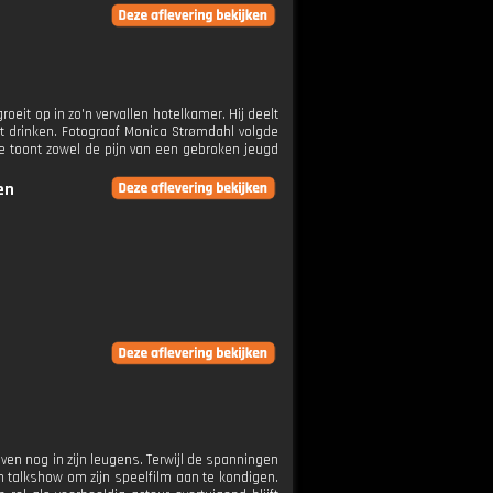
oeit op in zo'n vervallen hotelkamer. Hij deelt
et drinken. Fotograaf Monica Strømdahl volgde
re toont zowel de pijn van een gebroken jeugd
en
oven nog in zijn leugens. Terwijl de spanningen
en talkshow om zijn speelfilm aan te kondigen.