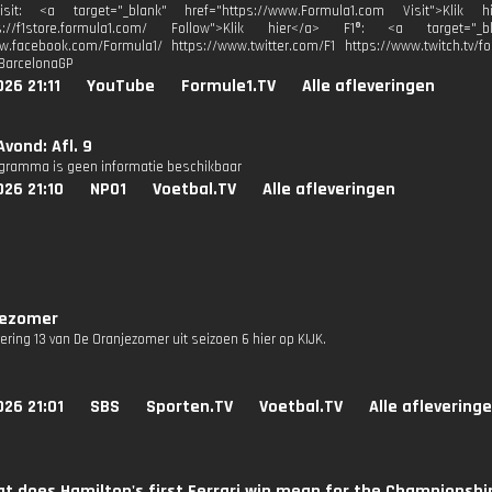
isit: <a target="_blank" href="https://www.Formula1.com Visit">Klik
ps://f1store.formula1.com/ Follow">Klik hier</a> F1®: <a target="_bl
w.facebook.com/Formula1/ https://www.twitter.com/F1 https://www.twitch.tv/fo
BarcelonaGP
26 21:11
YouTube
Formule1.TV
Alle afleveringen
vond: Afl. 9
ogramma is geen informatie beschikbaar
26 21:10
NPO1
Voetbal.TV
Alle afleveringen
jezomer
vering 13 van De Oranjezomer uit seizoen 6 hier op KIJK.
26 21:01
SBS
Sporten.TV
Voetbal.TV
Alle aflevering
t does Hamilton's first Ferrari win mean for the Championshi