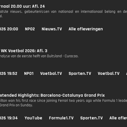
naal 20.00 uur: Afl. 24
aatste nieuws, gebeurtenissen van nationaal en internationaal belang en d
l.
026 20:00
NPO2
Nieuws.TV
Alle afleveringen
 WK Voetbal 2026: Afl. 3
alyse van de eerste helft van Duitsland - Curacao.
026 19:52
NPO1
Voetbal.TV
Sporten.TV
Voetbal.TV
Extended Highlights: Barcelona-Catalunya Grand Prix
lton won his first race since joining Ferrari two years ago while Formula 1 lead
Grand Prix on Sunday.
026 19:34
YouTube
Formule1.TV
Sporten.TV
Alle afl