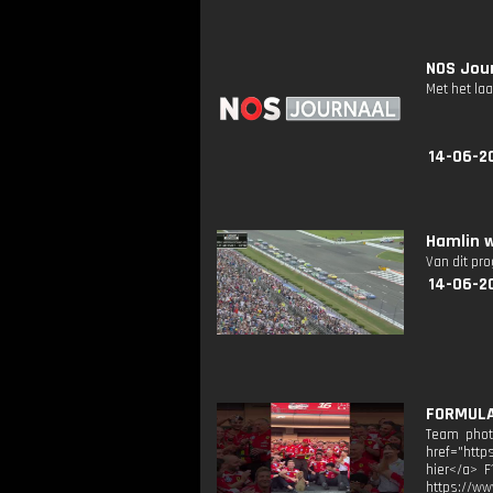
NOS Jour
Met het la
14-06-2
Hamlin 
Van dit pr
14-06-2
FORMULA 
Team photo
href="http
hier</a> F
https://ww