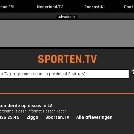
land.FM
Nederland.TV
Podcast.NL
Cont
SPORTEN.TV
ken derde op discus in LA
ogramma is geen informatie beschikbaar
026 23:45
Ziggo
Sporten.TV
Alle afleveringen