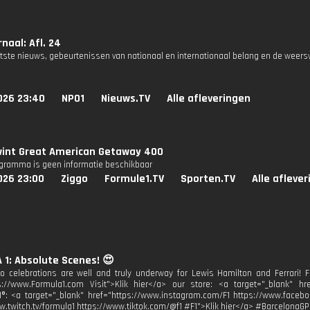
naal: Afl. 24
atste nieuws, gebeurtenissen van nationaal en internationaal belang en de weers
026 23:40
NPO1
Nieuws.TV
Alle afleveringen
wint Great American Getaway 400
ogramma is geen informatie beschikbaar
026 23:00
Ziggo
Formule1.TV
Sporten.TV
Alle afleve
1: Absolute Scenes! 😍
 celebrations are well and truly underway for Lewis Hamilton and Ferrari! Fo
s://www.Formula1.com Visit">Klik hier</a> our store: <a target="_blank" href
1®: <a target="_blank" href="https://www.instagram.com/F1 https://www.facebo
w.twitch.tv/formula1 https://www.tiktok.com/@f1 #F1">Klik hier</a> #BarcelonaGP