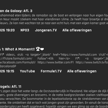
an de Galaxy: Afl. 3
ohammad eten tijdens de ramadan op de boot en verlangen naar hun eigen favor
n Nour maakt stiekem met haar vriendinnen slime. Ze heeft haar broertje al drie
ieuws. Ze kan niet wachten tot ze naar een echt huis met een eigen kamer gaat v
026 19:20
NPO3
Jongeren.TV
Alle afleveringen
 1: What A Moment!! 🏆❤️
1® videos, visit: <a target="_blank" href="https://www.Formula1.com Visit">
ps://f1store.formula1.com/ Follow">Klik hier</a> F1®: <a target="_bl
w.facebook.com/Formula1/ https://www.twitter.com/F1 https://www.twitch.tv/fo
BarcelonaGP
26 19:15
YouTube
Formule1.TV
Alle afleveringen
gels: Afl. 11
rs jagen door het water langs de Oostvaardersdijk in Flevoland. We volgen de d
gers, grote zilverreigers en brasems. In de natte kwelgraslanden zoeken steltlope
 zou verwachten. De boommarter in de lepelaarkolonie op de strekdammen van Le
Lente. We ontdekken dat er toch wat jongen groot zijn geworden. En vanuit de ka
vaardersplassen heeft opgeleverd; hopelijk vangen we een glimp op van de baar