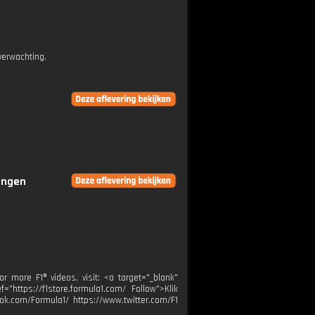
verwachting.
ringen
r more F1® videos, visit: <a target="_blank"
="https://f1store.formula1.com/ Follow">Klik
ok.com/Formula1/ https://www.twitter.com/F1