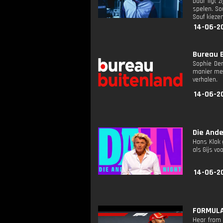
Daar ligt z
spelen. So
Souf kiezen
14-06-2
Bureau B
Sophie De
manier mee
verhalen.
14-06-2
Die Ande
Hans Klok 
als Gijs vo
14-06-20
FORMULA 
Hear from 