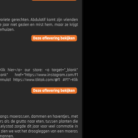
iete gerechten. Abdulatif komt zijn vrienden
 jaar niet gezien en mist hem, maar ze krijgt
erhuizen.
Klik hier</a> our store: <a target="_blank"
ank" href="https://www.instagram.com/F1
rmula1 https://www.tiktok.com/@f1 #F1">Klik
ijk langs moerassen, dammen en haventjes, met
rs als de grutto naar eten, tussen planten die
lystad zorgde dit jaar voor veel commotie in
no zien we wat het droogleggen van een moeras
dmannen.