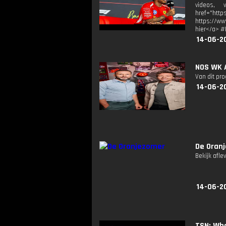
videos, v
href="htt
https://ww
hier</a> #
14-06-20
NOS WK A
Van dit pr
14-06-20
De Oran
Bekijk afle
14-06-20
TSN: Wha