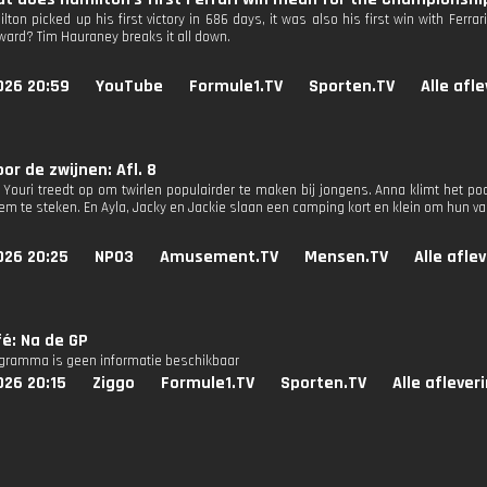
lton picked up his first victory in 686 days, it was also his first win with Fer
ward? Tim Hauraney breaks it all down.
026 20:59
YouTube
Formule1.TV
Sporten.TV
Alle afl
oor de zwijnen: Afl. 8
e Youri treedt op om twirlen populairder te maken bij jongens. Anna klimt het p
iem te steken. En Ayla, Jacky en Jackie slaan een camping kort en klein om hun v
026 20:25
NPO3
Amusement.TV
Mensen.TV
Alle afle
é: Na de GP
ogramma is geen informatie beschikbaar
026 20:15
Ziggo
Formule1.TV
Sporten.TV
Alle aflever