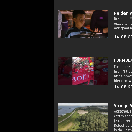
Helden v
Basel en M
opzoeken e
ook goed n
14-06-2
FORMULA
For more F
href="htt
https://ww
hier</a> #
14-06-20
Vroege Vo
Aalscholve
cetti's zan
je aan zee
Beleef de 
in de Oost