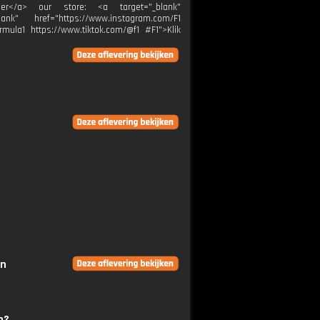
 hier</a> our store: <a target="_blank"
ank" href="https://www.instagram.com/F1
rmula1 https://www.tiktok.com/@f1 #F1">Klik
en
p?