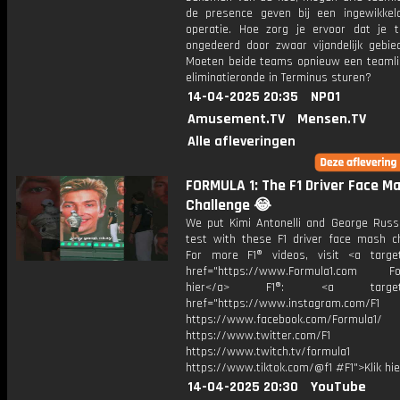
de presence geven bij een ingewikkel
operatie. Hoe zorg je ervoor dat je 
ongedeerd door zwaar vijandelijk gebi
Moeten beide teams opnieuw een teamli
eliminatieronde in Terminus sturen?
14-04-2025 20:35
NPO1
Amusement.TV
Mensen.TV
Alle afleveringen
FORMULA 1: The F1 Driver Face M
Challenge 😂
We put Kimi Antonelli and George Russe
test with these F1 driver face mash ch
For more F1® videos, visit <a target
href="https://www.Formula1.com Fol
hier</a> F1®: <a target="_
href="https://www.instagram.com/F1
https://www.facebook.com/Formula1/
https://www.twitter.com/F1
https://www.twitch.tv/formula1
https://www.tiktok.com/@f1 #F1">Klik hi
14-04-2025 20:30
YouTube