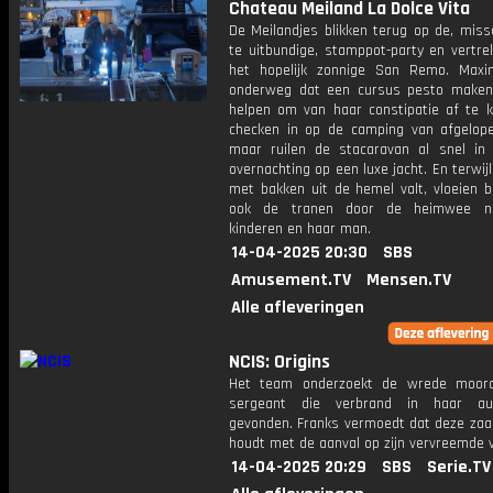
Chateau Meiland La Dolce Vita
De Meilandjes blikken terug op de, miss
te uitbundige, stamppot-party en vertre
het hopelijk zonnige San Remo. Max
onderweg dat een cursus pesto maken
helpen om van haar constipatie af te 
checken in op de camping van afgelop
maar ruilen de stacaravan al snel in
overnachting op een luxe jacht. En terwij
met bakken uit de hemel valt, vloeien b
ook de tranen door de heimwee n
kinderen en haar man.
14-04-2025 20:30
SBS
Amusement.TV
Mensen.TV
Alle afleveringen
NCIS: Origins
Het team onderzoekt de wrede moor
sergeant die verbrand in haar a
gevonden. Franks vermoedt dat deze zaa
houdt met de aanval op zijn vervreemde 
14-04-2025 20:29
SBS
Serie.TV