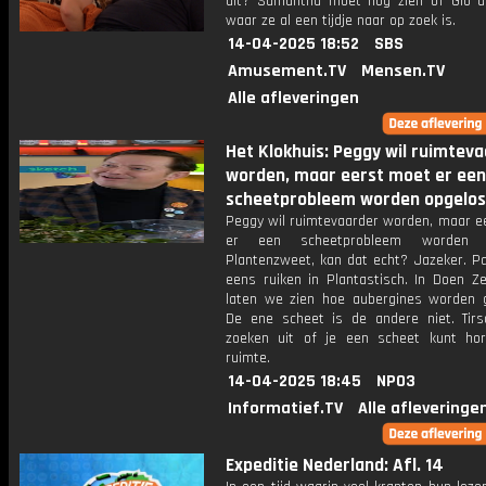
uit? Samantha moet nog zien of Gio 
waar ze al een tijdje naar op zoek is.
14-04-2025 18:52
SBS
Amusement.TV
Mensen.TV
Alle afleveringen
Het Klokhuis: Peggy wil ruimtev
worden, maar eerst moet er een
scheetprobleem worden opgelos
Peggy wil ruimtevaarder worden, maar e
er een scheetprobleem worden o
Plantenzweet, kan dat echt? Jazeker. P
eens ruiken in Plantastisch. In Doen Z
laten we zien hoe aubergines worden 
De ene scheet is de andere niet. Tir
zoeken uit of je een scheet kunt ho
ruimte.
14-04-2025 18:45
NPO3
Informatief.TV
Alle afleveringe
Expeditie Nederland: Afl. 14