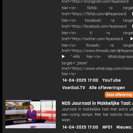
href="http://instagram.com/feyenoord
hier</a> TikTok: <a target="
href="https://TikTok.com/@Feyenoord
hier</a> Facebook: <a target="
href="http://facebook.com/feyenoord
hier</a> X: <a target="_
href="http://twitter.com/feyenoord
hier</a> Threads: <a target="
href="https://www.threads.net/@feyeno
▶️">Klik hier</a> WhatsApp-kan
target="_blank"
href="https://www.whatsapp.com/chann
hier</a>
14-04-2025 17:00
YouTube
Voetbal.TV
Alle afleveringen
NOS Journaal in Makkelijke Taal: 
Journaal in makkelijke taal met extra ui
een rustig tempo. Met het laatste nieu
weer.
14-04-2025 17:00
NPO1
Nieuws.