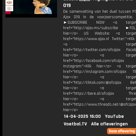
O19
De samenvatting van het duel tussen P
Ajax O19 in de voorjaarscompetitie.
►SUBSCRIBE NOW <a target="
href="http://ajax.ms/subscribe ►FOL
hier</a> US Website: <a target=
href="https://www.ajax.nl Twitter:">Kli
<a target="_bl
href="http://twitter.com/afcajax Facebo
hier</a> <a target="_
href="http://facebook.com/afcajax
Instagram:">Klik hier</a> <a target
href="http://instagram.com/afcajax TikT
hier</a> <a target="_
href="http://tiktok.com/@afcajax BeRe
hier</a> <a target="_
href="https://bere.al/afcajax Threa
hier</a> <a target="_
href="https://www.threads.net/@afcajax
hier</a>
14-04-2025 16:00
YouTube
Voetbal.TV
Alle afleveringen