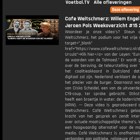
Voetbal.TV
Alle afleveringen
Cafe Weltschmerz: Willem Engel
Jeroen Pols Weekoverzicht #15 
Waardeer je onze video's? Steun 
Weltschmerz, het podium voor het vrije 
target="_blank"
href="https://www.cafeweltschmerz.nl/
Ursula">Klik hier</a> von der Leyen: “Eu
de waarden van de Talmoed.” Er wordt 
over de beroving, de teleurstelling over
het coalitieakkoord in Duitsland dat
digitaal zal zijn. Nederland verklaart de 
het plezier van de burger. Daarnaast wo
van Ciska Scheidel, een van de uitvoerd
C19-coup, ter sprake gebracht. Stiks
heeft een broertje in water; de kaderricht
(KRW). --- Deze video is geproduceerd 
Weltschmerz. Café Weltschmerz gelo
kracht van het gesprek en zendt inter
over actuele maatschappelijke thema's. 
een hoogwaardig alternatief voor de m
media. Café Weltschmerz is onafhankelij
verbonden aan politieke, religieuze of c