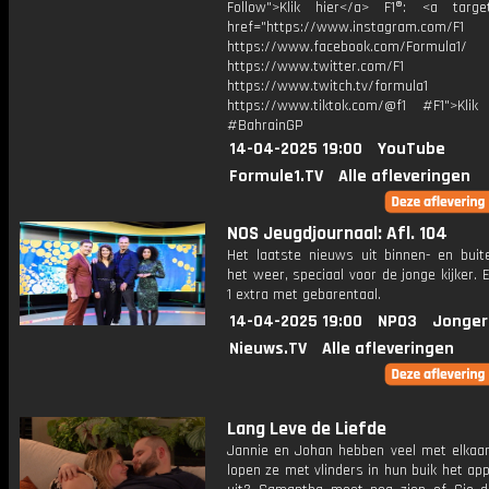
Follow">Klik hier</a> F1®: <a target
href="https://www.instagram.com/F1
https://www.facebook.com/Formula1/
https://www.twitter.com/F1
https://www.twitch.tv/formula1
https://www.tiktok.com/@f1 #F1">Klik
#BahrainGP
14-04-2025 19:00
YouTube
Formule1.TV
Alle afleveringen
NOS Jeugdjournaal: Afl. 104
Het laatste nieuws uit binnen- en buit
het weer, speciaal voor de jonge kijker.
1 extra met gebarentaal.
14-04-2025 19:00
NPO3
Jonger
Nieuws.TV
Alle afleveringen
Lang Leve de Liefde
Jannie en Johan hebben veel met elkaa
lopen ze met vlinders in hun buik het a