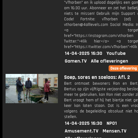
"vThorben" en ik upload dagelijks een ga
om 16:30 uur. Abonneer en zet het belle
niets te missen! Gebruik mijn Support 
Code! Fortnite: vThorben (ad) B
vthorben@4alllevels.com Social Media: I
<a target="_bl
href="https://instagram.com/vthorben
Twitter:">Klik hier</a> <a target=
href="https://twitter.com/vThorben">Klik
14-04-2025 16:30
YouTube
Gamen.TV
Alle afleveringen
Soep, sores en soelaas: Afl. 2
Bert ontmoet bewoners Ron en Bert
Bertus op zijn vijftigste verjaardag beslo
meer te gebruiken, kan Ron niet zonder zij
Bert vraagt hem of hij het biertje niet 
keer kan laten staan. Dat is een vraa
volgens de begeleiding absoluut niet 
stellen.
14-04-2025 16:30
NPO1
Amusement.TV
Mensen.TV