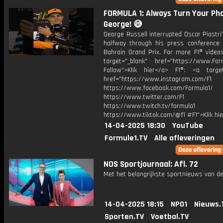
FORMULA 1: Always Turn Your Ph
George! 😅
George Russell interrupted Oscar Piastr
halfway through his press conference 
Bahrain Grand Prix. For more F1® videos
target="_blank" href="https://www.For
Follow">Klik hier</a> F1®: <a target
href="https://www.instagram.com/F1
https://www.facebook.com/Formula1/
https://www.twitter.com/F1
https://www.twitch.tv/formula1
https://www.tiktok.com/@f1 #F1">Klik hi
14-04-2025 18:30
YouTube
Formule1.TV
Alle afleveringen
NOS Sportjournaal: Afl. 72
Met het belangrijkste sportnieuws van de
14-04-2025 18:15
NPO1
Nieuws.
Sporten.TV
Voetbal.TV