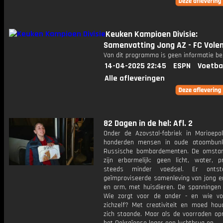
Keuken Kampioen Divisie:
Samenvatting Jong AZ - FC Vol
Van dit programma is geen informatie be
14-04-2025 22:45
ESPN
Voetba
Alle afleveringen
82 Dagen in de hel: Afl. 2
Onder de Azovstal-fabriek in Marioepol
honderden mensen in oude atoombunk
Russische bombardementen. De omsta
zijn erbarmelijk: geen licht, water, p
steeds minder voedsel. Er onts
geïmproviseerde samenleving van jong en
en arm, met huisdieren. De spanningen 
Wie zorgt voor de ander - en wie vo
zichzelf? Met creativiteit en moed hou
zich staande. Maar als de voorraden opr