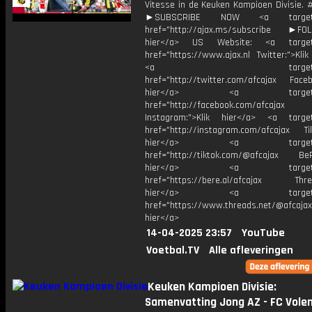
Vitesse in de Keuken Kampioen Divisie. 
►SUBSCRIBE NOW <a target="
href="http://ajax.ms/subscribe ►FOL
hier</a> US Website: <a target=
href="https://www.ajax.nl Twitter:">Kli
<a target="_bl
href="http://twitter.com/afcajax Facebo
hier</a> <a target="_
href="http://facebook.com/afcajax
Instagram:">Klik hier</a> <a target
href="http://instagram.com/afcajax TikT
hier</a> <a target="_
href="http://tiktok.com/@afcajax BeRe
hier</a> <a target="_
href="https://bere.al/afcajax Threa
hier</a> <a target="_
href="https://www.threads.net/@afcajax
hier</a>
14-04-2025 23:57
YouTube
Voetbal.TV
Alle afleveringen
Keuken Kampioen Divisie:
Samenvatting Jong AZ - FC Vol