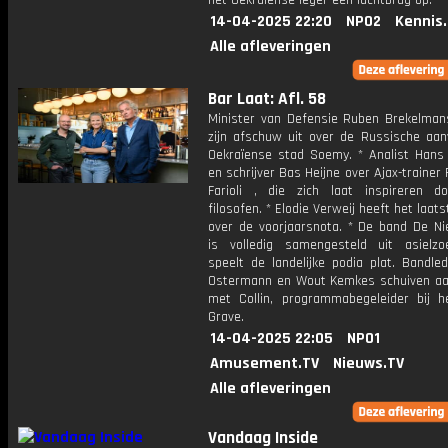
het Oekraïense leger een luchtbrug op.
14-04-2025 22:20
NPO2
Kennis
Alle afleveringen
Bar Laat: Afl. 58
Minister van Defensie Ruben Brekelman
zijn afschuw uit over de Russische aan
Oekraïense stad Soemy. * Analist Hans 
en schrijver Bas Heijne over Ajax-trainer
Farioli , die zich laat inspireren d
filosofen. * Elodie Verweij heeft het laat
over de voorjaarsnota. * De band De N
is volledig samengesteld uit asielz
speelt de landelijke podia plat. Bandle
Ostermann en Wout Kemkes schuiven a
met Collin, programmabegeleider bij h
Grave.
14-04-2025 22:05
NPO1
Amusement.TV
Nieuws.TV
Alle afleveringen
Vandaag Inside