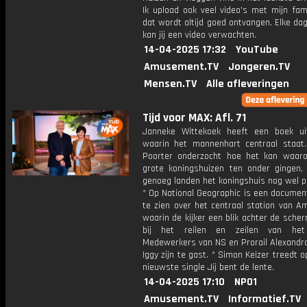
Ik upload ook veel video's met mijn fam
dat wordt altijd goed ontvangen. Elke da
kan jij een video verwachten.
14-04-2025 17:32
YouTube
Amusement.TV
Jongeren.TV
Mensen.TV
Alle afleveringen
Tijd voor MAX: Afl. 71
Janneke Wittekoek heeft een boek ui
waarin het mannenhart centraal staat
Poorter onderzocht hoe het kan waar
grote koningshuizen ten onder gingen, t
genoeg landen het koningshuis nog wel po
* Op National Geographic is een documen
te zien over het centraal station van A
waarin de kijker een blik achter de scher
bij het reilen en zeilen van het 
Medewerkers van NS en Prorail Alexandra
Iggy zijn te gast. * Simon Keizer treedt o
nieuwste single Jij bent de lente.
14-04-2025 17:10
NPO1
Amusement.TV
Informatief.TV