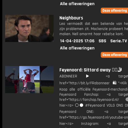
Alle afleveringen
Neighbours
Leo vermoedt dat een bekende van h
zijn problemen zit. Mackenzie probeert h
maken. Nell omarmt haar rebelse kant.
14-04-2025 17:06
SBS
Serie.TV
Alle afleveringen
Feyenoord: Sittard away 🙂‍↕️🤳
ABONNEER ▶️ <a target="_
href="http://bit.ly/FRabonneer 🛍">Klik
Koop alle officiële Feyenoord-merchandi
Feyenoord Fanshop: <a target="
href="https://fanshop.feyenoord.nl/
hier</a> ⚪️⚫ #Feyenoord VOLG ONS OO
Feyenoord ONE: <a target="
href="https://go.feyenoord.nl/youtube-on
hier</a> Instagram: <a target=