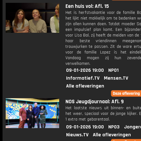
Een huis vol: Afl. 15
Het is herfstvakantie voor de familie B
het lijkt niet makkelijk om te bedenken 
zijn allen kunnen doen. Totdat moeder S
een impulsief plan komt. Een bijzond
voor Lisa Bal, zij heeft de meiden van de 
haar beste vriendinnen meegen
trouwjurken te passen. Zit de ware ert
voor de familie Lopez is het eindeli
Vandaag mogen zij hun zevende
verwelkomen.
09-01-2026 19:00
NPO1
Informatief.TV
Mensen.TV
Alle afleveringen
NOS Jeugdjournaal: Afl. 9
Het laatste nieuws uit binnen- en buit
het weer, speciaal voor de jonge kijker.
1 extra met gebarentaal.
09-01-2026 19:00
NPO3
Jonger
Nieuws.TV
Alle afleveringen