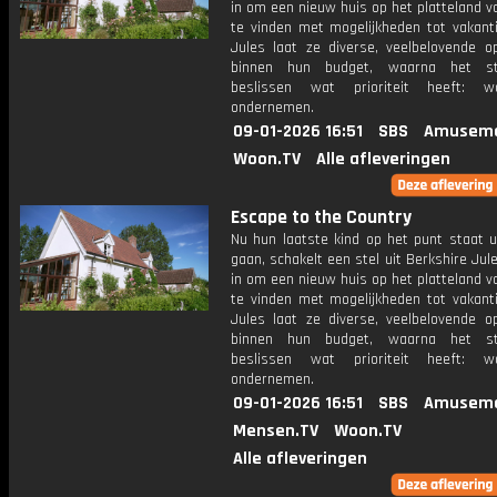
in om een nieuw huis op het platteland v
te vinden met mogelijkheden tot vakanti
Jules laat ze diverse, veelbelovende op
binnen hun budget, waarna het s
beslissen wat prioriteit heeft: 
ondernemen.
09-01-2026 16:51
SBS
Amuseme
Woon.TV
Alle afleveringen
Escape to the Country
Nu hun laatste kind op het punt staat u
gaan, schakelt een stel uit Berkshire Ju
in om een nieuw huis op het platteland v
te vinden met mogelijkheden tot vakanti
Jules laat ze diverse, veelbelovende op
binnen hun budget, waarna het s
beslissen wat prioriteit heeft: 
ondernemen.
09-01-2026 16:51
SBS
Amuseme
Mensen.TV
Woon.TV
Alle afleveringen