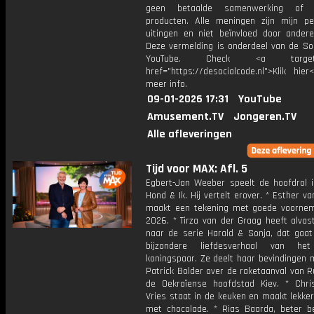
geen betaalde samenwerking of 
producten. Alle meningen zijn mijn per
uitingen en niet beïnvloed door andere 
Deze vermelding is onderdeel van de Soc
YouTube. Check <a target="
href="https://desocialcode.nl">Klik hie
meer info.
09-01-2026 17:31
YouTube
Amusement.TV
Jongeren.TV
Alle afleveringen
Tijd voor MAX: Afl. 5
Egbert-Jan Weeber speelt de hoofdrol i
Hond & Ik. Hij vertelt erover. * Esther va
maakt een tekening met goede voorne
2026. * Tirza van der Graag heeft alvas
naar de serie Harald & Sonja, dat gaat
bijzondere liefdesverhaal van he
koningspaar. Ze deelt haar bevindingen 
Patrick Bolder over de raketaanval van 
de Oekraïense hoofdstad Kiev. * Chri
Vries staat in de keuken en maakt lekke
met chocolade. * Rias Baarda, beter b