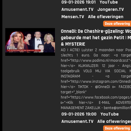
09-01-2026 19:01
YouTube
Amusement.TV
Jongeren.TV
Mensen.TV
Alle afleveringen
OnneDi: De Cheshire-gijzeling: W
gebeurde met het gezin Petit | 
& MYSTERIE
AD | ACTIE! Luister 2 maanden naar Po
slechts 1 euro. Ga naar: <a target
href="http://www.podimo.nl/moordcast">
hier</a> KIJKWIJZER: 12 jaar - Ang
taalgebruik VOLG MIJ VIA SOCIAL
INSTAGRAM - <a target="_
href="http://www.instagram.com/Onned
hier</a> TIKTOK - @OnneDi ▻ FACEB
target="_blank"
href="https://www.facebook.com/pages/O
▻">Klik hier</a> E-MAIL ADVERT
MANAGEMENT ZAKELIJK - bente@amillionf
09-01-2026 19:00
YouTube
Amusement.TV
Alle afleveringe