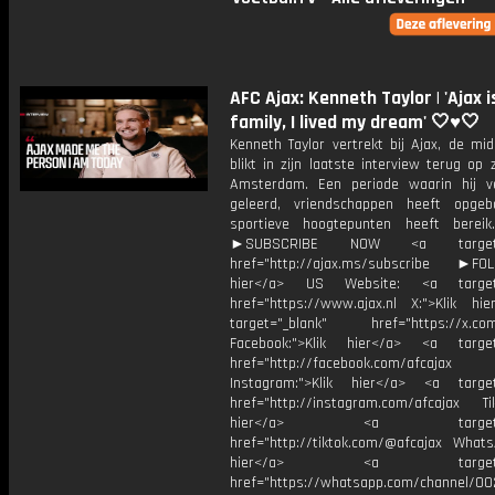
AFC Ajax: Kenneth Taylor | 'Ajax i
family, I lived my dream' 🤍♥️🤍
Kenneth Taylor vertrekt bij Ajax, de mi
blikt in zijn laatste interview terug op zi
Amsterdam. Een periode waarin hij v
geleerd, vriendschappen heeft opge
sportieve hoogtepunten heeft bereik
►SUBSCRIBE NOW <a target="
href="http://ajax.ms/subscribe ►FOL
hier</a> US Website: <a target=
href="https://www.ajax.nl X:">Klik hi
target="_blank" href="https://x.co
Facebook:">Klik hier</a> <a target
href="http://facebook.com/afcajax
Instagram:">Klik hier</a> <a target
href="http://instagram.com/afcajax TikT
hier</a> <a target="_
href="http://tiktok.com/@afcajax WhatsA
hier</a> <a target="_
href="https://whatsapp.com/channel/