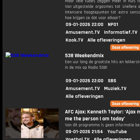
Maar vele tubes zeggen meer in huis t
Van uitgestelde orgasmes tot snellere 
Intensere hoogtepunten tot extra sensa
hoe krijgen ze dat voor elkaar?
09-01-2026 22:00
NPO1
Amusement.TV
Informatief.TV
Kook.TV
Alle afleveringen
538 Weekendmix
Een uur lang de grootste hits en lekkerst
in de mix op Radio 538!
09-01-2026 22:00
SBS
Amusement.TV
Muziek.TV
Alle afleveringen
AFC Ajax: Kenneth Taylor: ‘Ajax
me the person I am today’
Van dit programma is geen informatie be
09-01-2026 21:54
YouTube
Voetbal.TV
Alle afleveringen