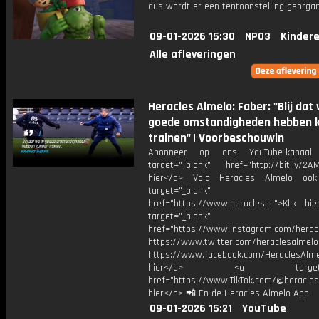
dus wordt er een tentoonstelling georgan
09-01-2026 15:30
NPO3
Kinder
Alle afleveringen
Heracles Almelo: Faber: "Blij dat 
goede omstandigheden hebben 
trainen" | Voorbeschouwin
Abonneer op ons YouTube-kanaal
target="_blank" href="http://bit.ly/2AM
hier</a> Volg Heracles Almelo oo
target="_blank"
href="https://www.heracles.nl">Klik hi
target="_blank"
href="https://www.instagram.com/herac
https://www.twitter.com/heraclesalmelo
https://www.facebook.com/HeraclesAlmel
hier</a> <a target="_
href="https://www.TikTok.com/@heracles
hier</a> 📲 En de Heracles Almelo App
09-01-2026 15:21
YouTube