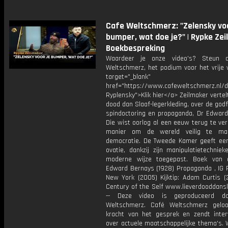
Cafe Weltschmerz: "Zelensky voo
bumper, wat doe je?" | Rypke Zei
Boekbespreking
Waardeer je onze video's? Steun 
Weltschmerz, het podium voor het vrije 
target="_blank"
href="https://www.cafeweltschmerz.nl/
Ryplensky">Klik hier</a> Zeilmaker vertelt
dood dan Slaaf-legerkleding, over de god
spindoctoring en propaganda, Dr Edward
Die wist oorlog al een eeuw terug te ve
manier om de wereld veilig te ma
democratie. De Tweede Kamer geeft ee
ovatie, dankzij zijn manipulatietechnie
moderne wijze toegepast. Boek van 
Edward Bernays (1928) Propaganda , IG P
New York (2005) Kijktip: Adam Curtis (
Century of the Self www.lieverdooddansl
-- Deze video is geproduceerd d
Weltschmerz. Café Weltschmerz gelo
kracht van het gesprek en zendt inter
over actuele maatschappelijke thema's. 