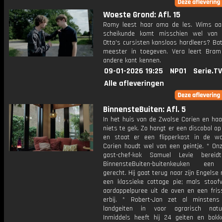
Woeste Grond: Afl. 15
Romy leest haar oma de les. Wims aa
scheikunde komt misschien wel van 
Otto's cursisten kansloos hardleers? Ba
meester in toegeven. Vera leert Bra
andere kant kennen.
09-01-2026 19:25
NPO1
Serie.TV
Alle afleveringen
BinnensteBuiten: Afl. 5
In het huis van de Zwolse Corien en haa
niets te gek. Zo hangt er een discobol op 
en staat er een flipperkast in de w
Corien houdt wel van een geintje. * On
gast-chef-kok Samuel Levie berei
BinnensteBuiten-buitenkeuken een
gerecht. Hij gaat terug naar zijn Engelse
een klassieke cottage pie; mals stoof
aardappelpuree uit de oven en een fris
erbij. * Robert-Jan zet al minsten
landgeiten in voor agrarisch natuu
Inmiddels heeft hij 24 geiten en bokk