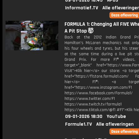
09-01-2026 18:45
NPO3
Informatief.TV
Alle afleveringe
FORMULA 1: Changing All FIVE Wh
A Pit Stop 🤯
Back at the 2012 Indian Grand Pri
Hamilton's McLaren mechanics not onl
his four wheels and tyres, but his stee
at the same time during a live pit st
Grand Prix. For more F1® videos, v
target="_blank" href="https://www.For
Visit">Klik hier</a> our store: <a targe
href="https://f1store.formula1.com/ Fol
hier</a> F1®: <a target="_
href="https://www.instagram.com/F1
https://www.facebook.com/Formula1/
https://www.twitter.com/F1
https://www.twitch.tv/formula1
https://www.tiktok.com/@f1 #F1">Klik hi
09-01-2026 18:30
YouTube
Formule1.TV
Alle afleveringen