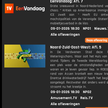
EenVandaag: Afl. 7
Grote sneeuwval in Noord-Nederland ve
chaos * Kritiek op Amerikaanse immigra
ICE zwelt aan * Heeft EU antw
machstpolitiek van de Verenigde Staten?
mobieltjesverbod in de klas
09-01-2026 18:30
NPO1
Nieuws.
Alle afleveringen
Noord-Zuid-Oost-West: Afl. 5
In De Verdwenen Stad deze 
Weteringschans. Waar ooit het Huis van
stond. Tijdens de Tweede Wereldoorlo
een plek waar de omstandigheden on
waren en je leven gevaar liep. In ROEG
rand van Assen kronkelt een nieuw kre
Drentse drinkwaterbedrijf heeft het begi
aangelegd. Restwater dat anders werd a
stroomt nu het kreekje in.
09-01-2026 18:30
NPO2
Amusement.TV
Reis.TV
Alle afleveringen