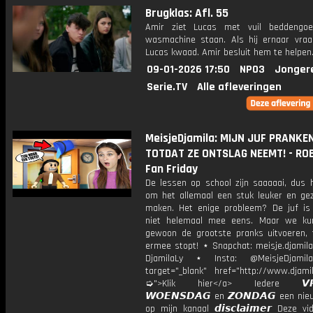
Brugklas: Afl. 55
Amir ziet Lucas met vuil beddengoe
wasmachine staan. Als hij ernaar vraa
Lucas kwaad. Amir besluit hem te helpen
09-01-2026 17:50
NPO3
Jonger
Serie.TV
Alle afleveringen
MeisjeDjamila: MIJN JUF PRANKE
TOTDAT ZE ONTSLAG NEEMT! - ROB
Fan Friday
De lessen op school zijn saaaaai, dus h
om het allemaal een stuk leuker en geze
maken. Het enige probleem? De juf is
niet helemaal mee eens. Maar we ku
gewoon de grootste pranks uitvoeren, 
ermee stopt! ⋆ Snapchat: meisje.djamila
DjamilaLy ⋆ Insta: @MeisjeDjam
target="_blank" href="http://www.djamil
➭">Klik hier</a> Iedere 𝙑𝙍𝙄
𝙒𝙊𝙀𝙉𝙎𝘿𝘼𝙂 en 𝙕𝙊𝙉𝘿𝘼𝙂 een ni
op mijn kanaal 𝙙𝙞𝙨𝙘𝙡𝙖𝙞𝙢𝙚𝙧 Deze v