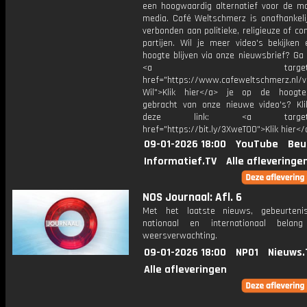
een hoogwaardig alternatief voor de m
media. Café Weltschmerz is onafhankelij
verbonden aan politieke, religieuze of c
partijen. Wil je meer video's bekijken
hoogte blijven via onze nieuwsbrief? Ga
<a target="_bl
href="https://www.cafeweltschmerz.nl/v
Wil">Klik hier</a> je op de hoogt
gebracht van onze nieuwe video's? Kl
deze link: <a target="_
href="https://bit.ly/3XweTO0">Klik hier</
09-01-2026 18:00
YouTube
Beu
Informatief.TV
Alle afleveringe
NOS Journaal: Afl. 6
Met het laatste nieuws, gebeurteni
nationaal en internationaal bela
weersverwachting.
09-01-2026 18:00
NPO1
Nieuws.
Alle afleveringen