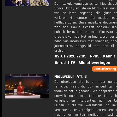
De muzikale kameleon achter hits als Le
Space Oddity en Life on Mars? leek aan 
van de jaren negentig zijn glans t
verloren. Hij kampte met matige rec
halflege zalen. Deze muzikale document
zien hoe Bowie zichzelf opnieuw uit
publiek heroverde en met Blackstar z
afscheid vormde. Het verhaal wordt vert
hand van interviews met vrienden, ban
journalisten, aangevuld met een rijk
archief.
09-01-2026 22:05
NPO3
Kennis
Onrecht.TV
Alle afleveringen
Nieuwsuur: Afl. 8
De afgelopen tijd is er meer aanda
femicide. Heeft dit ook invloed op h
vrouwen dat is gedood? We bespreken d
ontwikkelingen met Marieke Liem, h
veiligheid en interventies aan de Uni
Leiden. * Nieuwe wereldorde na inv
Venezuela'. De Verenigde Staten kent 
traditie van militair ingrijpen in Latijn