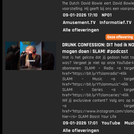
The Dutch David Bowie eert David Bowi
voorstelling. Hij geeft bij ons een voorpro
09-01-2026 17:10
NPO1
Amusement.TV
Informatief.TV
Alle afleveringen
DRUNK CONFESSION: DIT had ik N
mogen doen | SLAM! #podcast
Wat is het gekste dat jij gedaan hebt t
was? Vergeet je niet op onze YouTube-k
abonneren: SLAM! – Radio <a target
href="https://bit.ly/YTslamradio">Klik
SLAM! – Music <a target="_
href="https://bit.ly/YTslammusic">Klik
SLAM! – Series <a target="
href="https://bit.ly/YTslamseries">Klik
Wil jij exclusieve content? Volg ons op 
<a target="_bl
href="https://www.instagram.com/slamoff
hier</a> SLAM! Boost Your Life
09-01-2026 17:01
YouTube
Muzi
Alle afleveringen