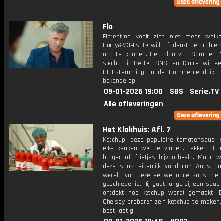
Flo
Florentina voelt zich niet meer wel
Harry&#39;s, terwijl Fifi denkt de proble
aan te kunnen. Het plan van Sami en M
slecht bij Better SNS, en Claire wil e
CFO-stemming. In de Commerce duikt
bekende op.
09-01-2026 19:00
SBS
Serie.TV
Alle afleveringen
Het Klokhuis: Afl. 7
Ketchup: deze populaire tomatensaus is
elke keuken wel te vinden. Lekker bij e
burger of frietjes bijvoorbeeld. Maar 
deze saus eigenlijk vandaan? Anas du
wereld van deze eeuwenoude saus met 
geschiedenis. Hij gaat langs bij een saus
ontdekt hoe ketchup wordt gemaakt. 
Chelsey proberen zelf ketchup te maken, 
best lastig.