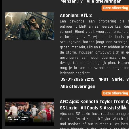
Mensen.TV
Alle afleveringen
Anoniem: Afl. 2
Een gewonde, een ontvoering die 
ontvoering blijft en een eerste keer di
vergeet. Bloed vloeit waardoor onschuld 
verloren gaat. Terwijl in de loods 
schuldgevoel botsen jaagt een schokgol
groep, met Mia, Ella en Boet midden in h
de storm. Intussen ontvouwt zich in e
gevangenis een waar doemscenario, 
dwingt tot een onmogelijk plan. Hoeve
mag je breken als wraak de enige taal 
iedereen begrijpt?
09-01-2026 22:15
NPO1
Serie.TV
Alle afleveringen
AFC Ajax: Kenneth Taylor from A
SS Lazio | All Goals & Assists! 🎱
Ajax and SS Lazio have reached an agr
the transfer of Kenneth Taylor. Watch all
and assists of our number 8, as he's