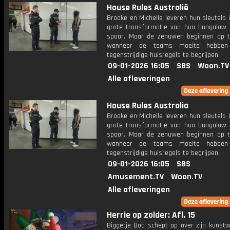
House Rules Australië
Brooke en Michelle leveren hun sleutels 
grote transformatie van hun bungalow 
spoor. Maar de zenuwen beginnen op t
wanneer de teams moeite hebbe
tegenstrijdige huisregels te begrijpen.
09-01-2026 16:05
SBS
Woon.TV
Alle afleveringen
House Rules Australia
Brooke en Michelle leveren hun sleutels 
grote transformatie van hun bungalow 
spoor. Maar de zenuwen beginnen op t
wanneer de teams moeite hebbe
tegenstrijdige huisregels te begrijpen.
09-01-2026 16:05
SBS
Amusement.TV
Woon.TV
Alle afleveringen
Herrie op zolder: Afl. 15
Biggetje Bob schept op over zijn kunstw