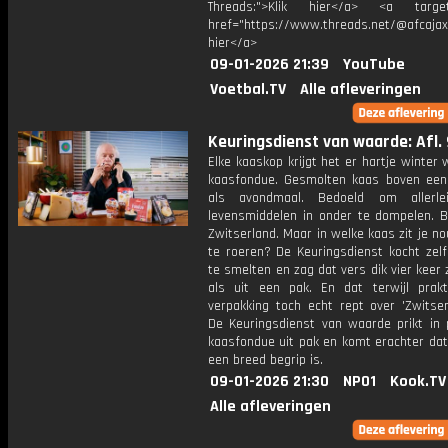
Threads:">Klik hier</a> <a target=
href="https://www.threads.net/@afcajax
hier</a>
09-01-2026 21:39
YouTube
Voetbal.TV
Alle afleveringen
Keuringsdienst van waarde: Afl. 
Elke kaaskop krijgt het er hartje winter
kaasfondue. Gesmolten kaas boven een 
als avondmaal. Bedoeld om allerle
levensmiddelen in onder te dompelen. B
Zwitserland. Maar in welke kaas zit je nou
te roeren? De Keuringsdienst kocht zel
te smelten en zag dat vers dik vier keer 
als uit een pak. En dat terwijl prakt
verpakking toch echt rept over 'Zwitser
De Keuringsdienst van waarde prikt in 
kaasfondue uit pak en komt erachter dat
een breed begrip is.
09-01-2026 21:30
NPO1
Kook.TV
Alle afleveringen