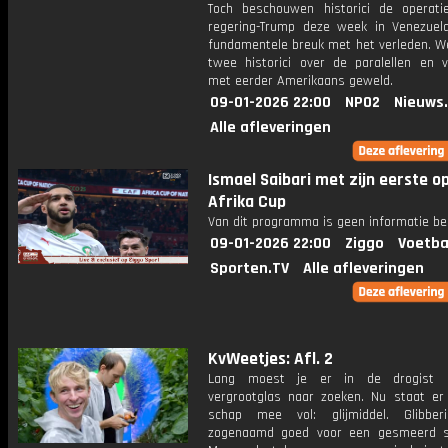
Toch beschouwen historici de operat
regering-Trump deze week in Venezuel
fundamentele breuk met het verleden. W
twee historici over de paralellen en ve
met eerder Amerikaans geweld.
09-01-2026 22:00
NPO2
Nieuws
Alle afleveringen
Ismael Saibari met zijn eerste o
Afrika Cup
Van dit programma is geen informatie be
09-01-2026 22:00
Ziggo
Voetba
Sporten.TV
Alle afleveringen
KvWeetjes: Afl. 2
Lang moest je er in de drogist
vergrootglas naar zoeken. Nu staat er
schap mee vol: glijmiddel. Glibber
zogenaamd goed voor een gesmeerd s