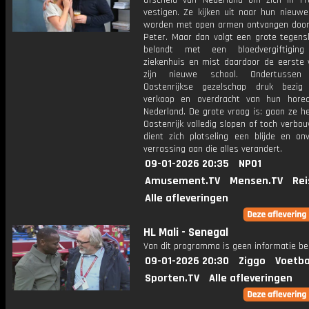
afscheid van Nederland om zich in Fra
vestigen. Ze kijken uit naar hun nieuwe
worden met open armen ontvangen door
Peter. Maar dan volgt een grote tegensl
belandt met een bloedvergiftigin
ziekenhuis en mist daardoor de eerste
zijn nieuwe school. Ondertusse
Oostenrijkse gezelschap druk bezi
verkoop en overdracht van hun hore
Nederland. De grote vraag is: gaan ze h
Oostenrijk volledig slopen of toch verb
dient zich plotseling een blijde en on
verrassing aan die alles verandert.
09-01-2026 20:35
NPO1
Amusement.TV
Mensen.TV
Rei
Alle afleveringen
HL Mali - Senegal
Van dit programma is geen informatie be
09-01-2026 20:30
Ziggo
Voetba
Sporten.TV
Alle afleveringen