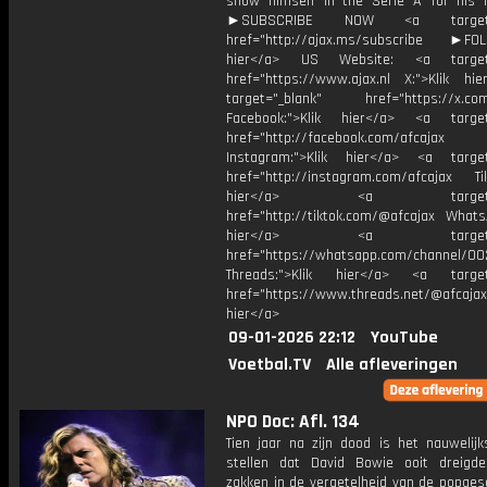
show himself in the Serie A for his 
►SUBSCRIBE NOW <a target="
href="http://ajax.ms/subscribe ►FOL
hier</a> US Website: <a target=
href="https://www.ajax.nl X:">Klik hi
target="_blank" href="https://x.co
Facebook:">Klik hier</a> <a target
href="http://facebook.com/afcajax
Instagram:">Klik hier</a> <a target
href="http://instagram.com/afcajax TikT
hier</a> <a target="_
href="http://tiktok.com/@afcajax WhatsA
hier</a> <a target="_
href="https://whatsapp.com/channel/
Threads:">Klik hier</a> <a target=
href="https://www.threads.net/@afcajax
hier</a>
09-01-2026 22:12
YouTube
Voetbal.TV
Alle afleveringen
NPO Doc: Afl. 134
Tien jaar na zijn dood is het nauwelijk
stellen dat David Bowie ooit dreig
zakken in de vergetelheid van de popges