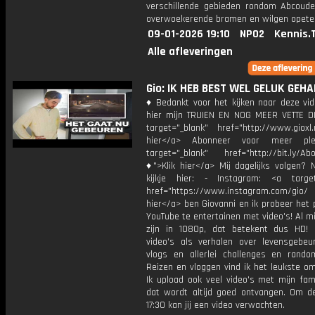
verschillende gebieden rondom Abcoude
overwoekerende bramen en wilgen opete
09-01-2026 19:10
NPO2
Kennis.
Alle afleveringen
Gio: IK HEB BEST WEL GELUK GEHAD
♦ Bedankt voor het kijken naar deze vid
hier mijn TRUIEN EN NOG MEER VETTE D
target="_blank" href="http://www.gioxl.
hier</a> Abonneer voor meer ple
target="_blank" href="http://bit.ly/Ab
♦">Klik hier</a> Mij dagelijks volgen?
kijkje hier: - Instagram: <a target
href="https://www.instagram.com/gio/
hier</a> ben Giovanni en ik probeer het 
YouTube te entertainen met video's! Al mi
zijn in 1080p, dat betekent dus HD! 
video's als verhalen over levensgebeur
vlogs en allerlei challenges en rando
Reizen en vloggen vind ik het leukste o
Ik upload ook veel video's met mijn fam
dat wordt altijd goed ontvangen. Om 
17:30 kan jij een video verwachten.