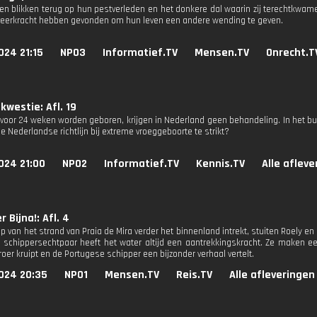
en blikken terug op hun pestverleden en het donkere dal waarin zij terechtkwamen.
veerkracht hebben gevonden om hun leven een andere wending te geven.
024 21:15
NPO3
Informatief.TV
Mensen.TV
Onrecht.T
 kwestie: Afl. 19
 voor 24 weken worden geboren, krijgen in Nederland geen behandeling. In het b
e Nederlandse richtlijn bij extreme vroeggeboorte te strikt?
024 21:00
NPO2
Informatief.TV
Kennis.TV
Alle aflev
r Bijna!: Afl. 4
p van het strand van Praia de Mira verder het binnenland intrekt, stuiten Roely e
 schippersechtpaar heeft het water altijd een aantrekkingskracht. Ze maken een
roer kruipt en de Portugese schipper een bijzonder verhaal vertelt.
024 20:35
NPO1
Mensen.TV
Reis.TV
Alle afleveringen