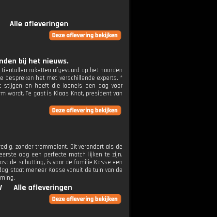
Alle afleveringen
den bij het nieuws.
 tientallen raketten afgevuurd op het noorden
We bespreken het met verschillende experts. *
stijgen en heeft die looneis een dag voor
m wordt. Te gast is Klaas Knot, president van
vredig, zonder trammelant. Dit verandert als de
rste oog een perfecte match lijken te zijn,
aast de schutting, is voor de familie Kosse een
dag staat meneer Kosse vanuit de tuin van de
mming.
V
Alle afleveringen