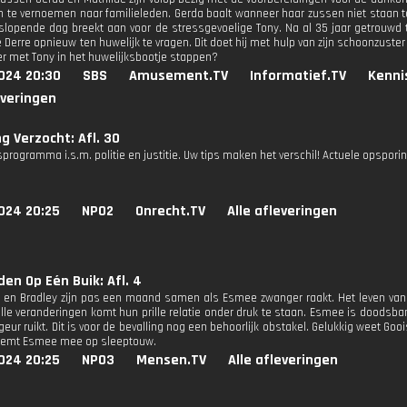
n te vernoemen naar familieleden. Gerda baalt wanneer haar zussen niet staan t
lopende dag breekt aan voor de stressgevoelige Tony. Na al 35 jaar getrouwd te
e Derre opnieuw ten huwelijk te vragen. Dit doet hij met hulp van zijn schoonzuster
r met Tony in het huwelijksbootje stappen?
024 20:30
SBS
Amusement.TV
Informatief.TV
Kenni
everingen
g Verzocht: Afl. 30
programma i.s.m. politie en justitie. Uw tips maken het verschil! Actuele opspori
024 20:25
NPO2
Onrecht.TV
Alle afleveringen
den Op Eén Buik: Afl. 4
 en Bradley zijn pas een maand samen als Esmee zwanger raakt. Het leven van h
lle veranderingen komt hun prille relatie onder druk te staan. Esmee is doodsbang
geur ruikt. Dit is voor de bevalling nog een behoorlijk obstakel. Gelukkig weet G
eemt Esmee mee op sleeptouw.
024 20:25
NPO3
Mensen.TV
Alle afleveringen