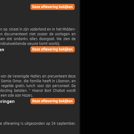
 op straat in zijn vaderland en in het Midden-
 en documenteert niet zozeer de oorlogen en
ven dat ondanks alles doorgaat. We zien de
n indrukwekkende oeuvre komt voorbij.
en
 van de Verenigde Naties en presenteert deze
 Samia Omar, die familie heeft in Libanon, en
 regelde gratis lunch voor zijn personeel. De
elasting betalen. * Hoera! Bart Chabot wordt
et een ode aan Hazes.
eringen
eze aflevering is uitgezonden op 24 september,