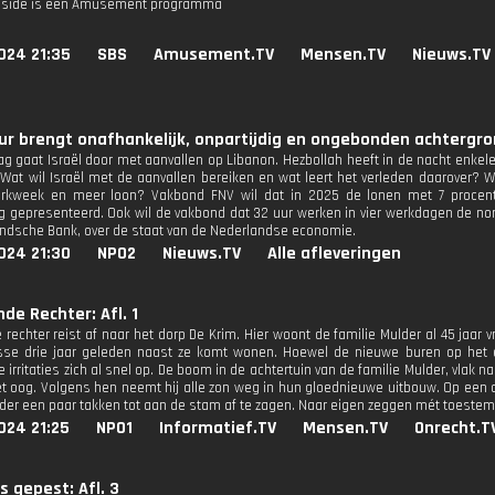
nside is een Amusement programma
024 21:35
SBS
Amusement.TV
Mensen.TV
Nieuws.TV
r brengt onafhankelijk, onpartijdig en ongebonden achtergron
g gaat Israël door met aanvallen op Libanon. Hezbollah heeft in de nacht enkele
. Wat wil Israël met de aanvallen bereiken en wat leert het verleden daarover? 
erkweek en meer loon? Vakbond FNV wil dat in 2025 de lonen met 7 procent 
g gepresenteerd. Ook wil de vakbond dat 32 uur werken in vier werkdagen de nor
ndsche Bank, over de staat van de Nederlandse economie.
024 21:30
NPO2
Nieuws.TV
Alle afleveringen
nde Rechter: Afl. 1
 rechter reist af naar het dorp De Krim. Hier woont de familie Mulder al 45 jaar 
sse drie jaar geleden naast ze komt wonen. Hoewel de nieuwe buren op het ee
 irritaties zich al snel op. De boom in de achtertuin van de familie Mulder, vlak n
et oog. Volgens hen neemt hij alle zon weg in hun gloednieuwe uitbouw. Op een 
lder een paar takken tot aan de stam af te zagen. Naar eigen zeggen mét toeste
024 21:25
NPO1
Informatief.TV
Mensen.TV
Onrecht.T
s gepest: Afl. 3