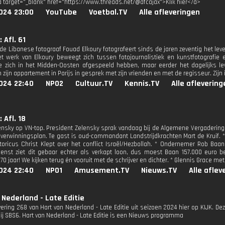
a target="_blank" href="https://www.threads.net/@afcajax">Klik hier</a>
024 23:00
YouTube
Voetbal.TV
Alle afleveringen
 Afl. 61
e Libanese fotograaf Fouad Elkoury fotografeert sinds de jaren zeventig het leven
t werk van Elkoury beweegt zich tussen fotojournalistiek en kunstfotografie
 zich in het Midden-Oosten afgespeeld hebben, maar eerder het dagelijks le
n zijn appartement in Parijs in gesprek met zijn vrienden en met de regisseur. Zij
024 22:40
NPO2
Cultuur.TV
Kennis.TV
Alle aflevering
 Afl. 18
ensky op VN-top. President Zelensky sprak vandaag bij de Algemene Vergadering
overwinningsplan. Te gast is oud-commandant Landstrijdkrachten Mart de Kruif. *
istoricus Christ Klept over het conflict Israël/Hezbollah. * Ondernemer Rob Baan
ienst ziet dit gebaar echter als verkapt loon, dus moest Baan 157.000 euro b
70 jaar! We kijken terug én vooruit met de schrijver en dichter. * Glennis Grace m
024 22:40
NPO1
Amusement.TV
Nieuws.TV
Alle aflev
 Nederland - Late Editie
evering 268 van Hart van Nederland - Late Editie uit seizoen 2024 hier op KIJK. D
bij SBS6. Hart van Nederland - Late Editie is een Nieuws programma