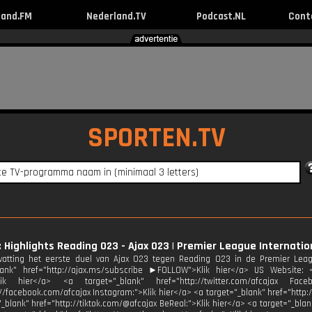
land.FM
Nederland.TV
Podcast.NL
Cont
SPORTEN.TV
: Highlights Reading O23 - Ajax O23 | Premier League Internatio
atting het eerste duel van Ajax O23 tegen Reading O23 in de Premier Lea
lank" href="http://ajax.ms/subscribe ►FOLLOW">Klik hier</a> US Website: <a
>Klik hier</a> <a target="_blank" href="http://twitter.com/afcajax Fac
://facebook.com/afcajax Instagram:">Klik hier</a> <a target="_blank" href="http:
_blank" href="http://tiktok.com/@afcajax BeReal:">Klik hier</a> <a target="_blank