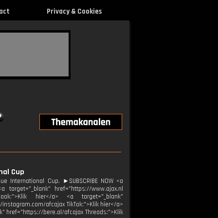
act
Privacy & Cookies
nal Cup
gue International Cup. ►SUBSCRIBE NOW <a
 target="_blank" href="https://www.ajax.nl
ebook:">Klik hier</a> <a target="_blank"
//instagram.com/afcajax TikTok:">Klik hier</a>
" href="https://bere.al/afcajax Threads:">Klik