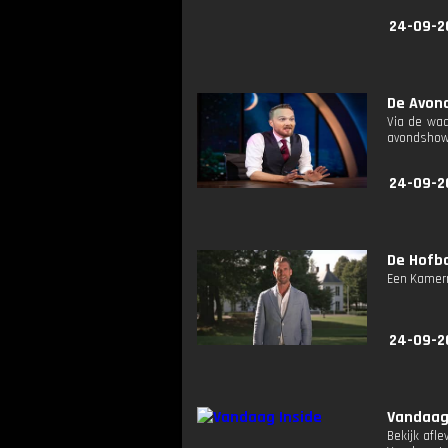
24-09-2
De Avond
Via de waa
avondshow v
24-09-2
De Hofba
Een Kamerm
24-09-2
Vandaag
Bekijk afl