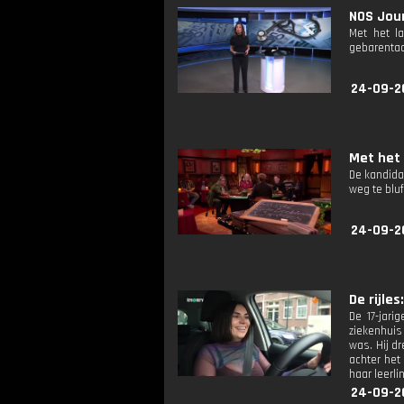
NOS Jour
Met het l
gebarentaa
24-09-2
Met het 
De kandida
weg te blu
24-09-2
De rijles:
De 17-jar
ziekenhuis
was. Hij d
achter het 
haar leerli
24-09-2