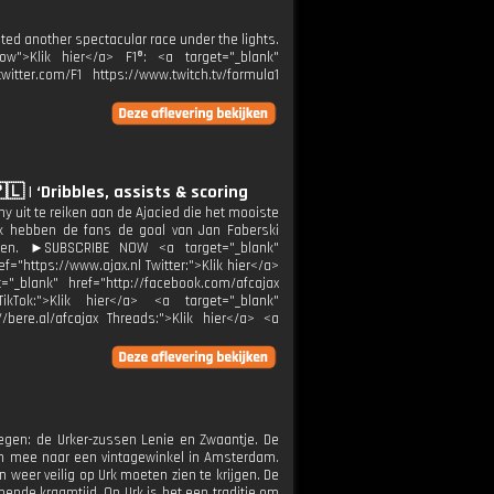
ted another spectacular race under the lights.
ow">Klik hier</a> F1®: <a target="_blank"
itter.com/F1 https://www.twitch.tv/formula1
 | ‘Dribbles, assists & scoring
 uit te reiken aan de Ajacied die het mooiste
k hebben de fans de goal van Jan Faberski
oen. ►SUBSCRIBE NOW <a target="_blank"
="https://www.ajax.nl Twitter:">Klik hier</a>
="_blank" href="http://facebook.com/afcajax
TikTok:">Klik hier</a> <a target="_blank"
//bere.al/afcajax Threads:">Klik hier</a> <a
kregen: de Urker-zussen Lenie en Zwaantje. De
n mee naar een vintagewinkel in Amsterdam.
 weer veilig op Urk moeten zien te krijgen. De
ende kraamtijd. Op Urk is het een traditie om