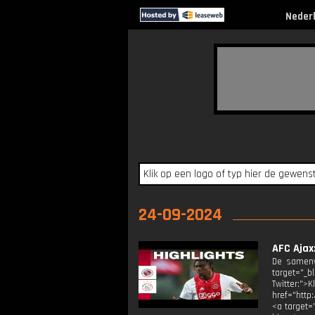
Neder
24-09-2024
AFC Ajax
De samenv
target="_b
Twitter:"
href="http
<a target="