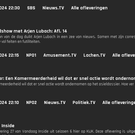
024 22:30
SBS
Nieuws.TV
Alle afleveringen
show met Arjen Lubach: Afl. 14
n van de dag duikt Arjen Lubach in een zee van nieuws. Samen met zijn corres
ol feiten en futiliteiten.
024 22:15
NPO1
Amusement.TV
Lachen.TV
Alle aflev
r: Een Kamermeerderheid wil dat er snel actie wordt ondernom
eerderheid wil dat er snel actie wordt ondernomen op het asieldossier. Hoe ver 
024 22:10
NPO2
Nieuws.TV
Politiek.TV
Alle aflevering
 Inside
evering 27 van Vandaag Inside uit seizoen 6 hier op KIJK. Deze aflevering is uit