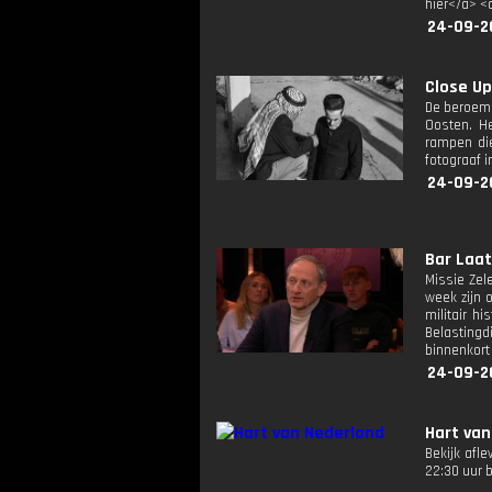
hier</a> <
24-09-2
Close Up:
De beroemd
Oosten. He
rampen die
fotograaf i
24-09-2
Bar Laat:
Missie Zel
week zijn 
militair h
Belastingd
binnenkort 
24-09-2
Hart van
Bekijk afl
22:30 uur 