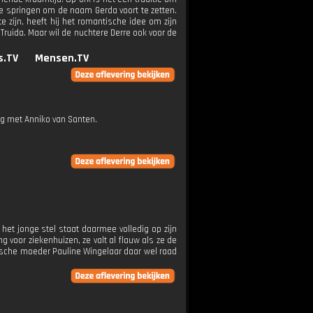
e springen om de naam Gerda voort te zetten.
 zijn, heeft hij het romantische idee om zijn
 Truida. Maar wil de nuchtere Derre ook voor de
s.TV
Mensen.TV
ng met Anniko van Santen.
et jonge stel staat daarmee volledig op zijn
 voor ziekenhuizen, ze valt al flauw als ze de
ooische moeder Pauline Wingelaar daar wel raad