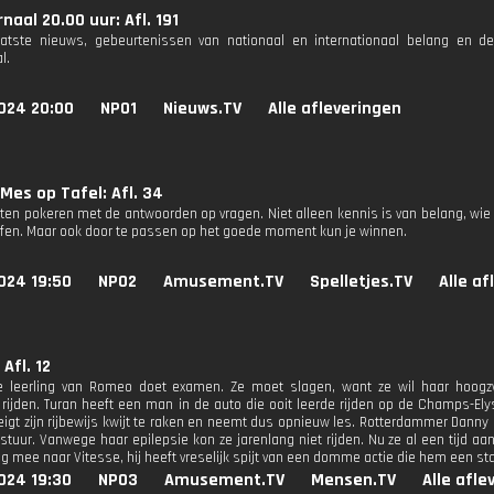
naal 20.00 uur: Afl. 191
aatste nieuws, gebeurtenissen van nationaal en internationaal belang en d
l.
024 20:00
NPO1
Nieuws.TV
Alle afleveringen
Mes op Tafel: Afl. 34
ten pokeren met de antwoorden op vragen. Niet alleen kennis is van belang, wie
ffen. Maar ook door te passen op het goede moment kun je winnen.
024 19:50
NPO2
Amusement.TV
Spelletjes.TV
Alle af
 Afl. 12
ige leerling van Romeo doet examen. Ze moet slagen, want ze wil haar hoog
 rijden. Turan heeft een man in de auto die ooit leerde rijden op de Champs-El
reigt zijn rijbewijs kwijt te raken en neemt dus opnieuw les. Rotterdammer Danny
stuur. Vanwege haar epilepsie kon ze jarenlang niet rijden. Nu ze al een tijd aan
ng mee naar Vitesse, hij heeft vreselijk spijt van een domme actie die hem een s
024 19:30
NPO3
Amusement.TV
Mensen.TV
Alle afle