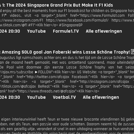
1: The 2024 Singapore Grand Prix But Make It F1 Kids
nd enjoy all the best moments from our F1 broadcast for children as Singapore hos
F1® videos, visit <a target="_blank" href="https://www.Formula1.com Foll
s://www.instagram.com/F1 https://www.facebook.com/Formula1/ https://www.tw
w.tiktok.com/@f1 #F1">Klik hier</a> #SingaporeGP
024 20:30
YouTube
Formule1.TV
Alle afleveringen
: Amazing SOLO goal Jan Faberski wins Lasse Schöne Trophy! 🇵
ugustus ligt ruimschoots achter ons en dus is het tijd om de Lasse Schöne Trophy
van de maand heeft gemaakt. Het was ontzettend spannend, maar uiteindelij
 De Pool wint daarmee zijn eerste Lasse Schöne Trophy van het seiz
://ajax.ms/subscribe ►FOLLOW">Klik hier</a> US Website: <a target="_blank" href
"_blank" href="http://twitter.com/afcajax Facebook:">Klik hier</a> <a target
:">Klik hier</a> <a target="_blank" href="http://instagram.com/afcajax 
://tiktok.com/@afcajax BeReal:">Klik hier</a> <a target="_blank" href="https:
lank" href="https://www.threads.net/@afcajax">Klik hier</a>
024 20:30
YouTube
Voetbal.TV
Alle afleveringen
jn eigen interieurwinkel heeft Teun er twee nieuwe brocante vriendinnen bij ge
en, net als Teun, een passie voor oude schatten. Daarom neemt hij de zusse
ls een gezellig uitje, verandert al snel in een uitdaging wanneer ze hun vondsten
ussen Gerda en Mathilde zijn volop bezig met de voorbereidingen voor de aankom