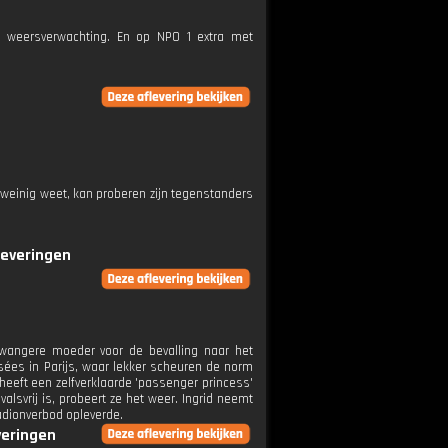
e weersverwachting. En op NPO 1 extra met
 weinig weet, kan proberen zijn tegenstanders
leveringen
zwangere moeder voor de bevalling naar het
ysées in Parijs, waar lekker scheuren de norm
 heeft een zelfverklaarde 'passenger princess'
valsvrij is, probeert ze het weer. Ingrid neemt
tadionverbod opleverde.
veringen