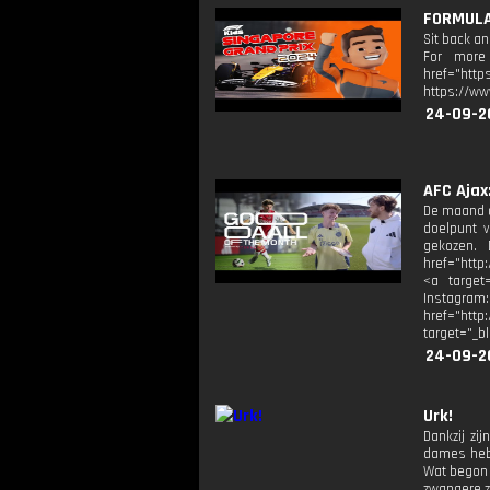
FORMULA 
Sit back a
For more 
href="http
https://ww
24-09-2
AFC Ajax
De maand a
doelpunt 
gekozen.
href="http
<a target=
Instagram
href="http
target="_b
24-09-2
Urk!
Dankzij zi
dames hebb
Wat begon a
zwangere z