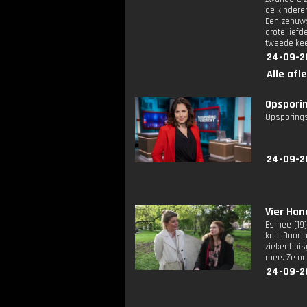
de kindere
Een zenuws
grote liefd
tweede kee
24-09-2
Alle afl
Opsporin
Opsporings
24-09-2
Vier Han
Esmee (19)
kop. Door a
ziekenhuis
mee. Ze n
24-09-2