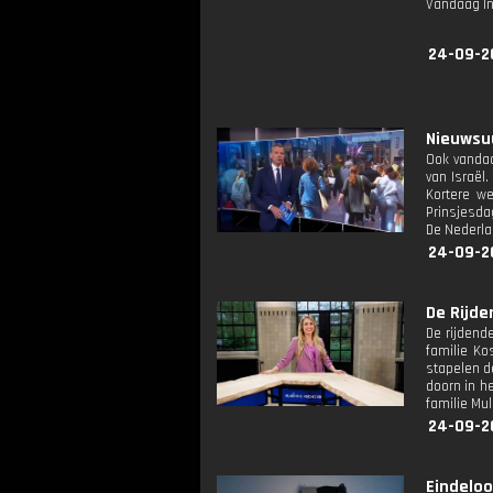
Vandaag I
24-09-2
Nieuwsuu
Ook vandaa
van Israël
Kortere w
Prinsjesda
De Nederla
24-09-2
De Rijde
De rijdende
familie Ko
stapelen de
doorn in h
familie Mu
24-09-2
Eindeloo