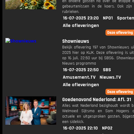
en andere gasten na over de etappe 
gebeurtenissen in de koers. Ook zijn
rubrieken.
16-07-2025 23:20
NPO1
Sporten
Alle afleveringen
Shownieuws
Bekijk aflevering 197 van Shownieuws ui
2025 hier op KIJK. Deze aflevering is u
op 16 juli, 22:50 uur bij SBS6. Shownie
Nieuws programma
16-07-2025 22:50
SBS
Amusement.TV
Nieuws.TV
Alle afleveringen
Goedenavond Nederland: Afl. 31
Alles wat Nederland bezighoudt wordt b
Welmoed Sijtsma en Sam Hagens o
actuele en uitgesproken gasten, bijges
een sidekick.
16-07-2025 22:10
NPO2