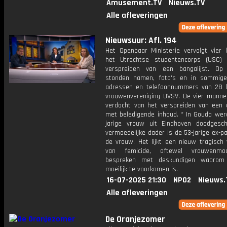
Amusement.TV
Nieuws.TV
Alle afleveringen
Nieuwsuur: Afl. 194
Het Openbaar Ministerie vervolgt vier 
het Utrechtse studentencorps (USC)
verspreiden van een bangalijst. Op 
stonden namen, foto's en in sommige
adressen en telefoonnummers van 28 
vrouwenvereniging UVSV. De vier mann
verdacht van het verspreiden van een
met beledigende inhoud. * In Gouda wer
jarige vrouw uit Eindhoven doodgesc
vermoedelijke dader is de 53-jarige ex-p
de vrouw. Het lijkt een nieuw tragisch 
van femicide, oftewel vrouwenm
bespreken met deskundigen waarom 
moeilijk te voorkomen is.
16-07-2025 21:30
NPO2
Nieuws.
Alle afleveringen
De Oranjezomer