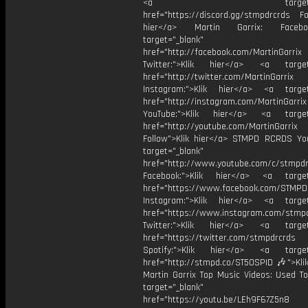
<a target="_bl
href="https://discord.gg/stmpdrcrds Fol
hier</a> Martin Garrix: Faceb
target="_blank"
href="http://facebook.com/MartinGarrix
Twitter:">Klik hier</a> <a target=
href="http://twitter.com/MartinGarrix
Instagram:">Klik hier</a> <a target
href="http://instagram.com/MartinGarrix
YouTube:">Klik hier</a> <a target=
href="http://youtube.com/MartinGarrix
Follow">Klik hier</a> STMPD RCRDS Yo
target="_blank"
href="http://www.youtube.com/c/stmpd
Facebook:">Klik hier</a> <a target
href="https://www.facebook.com/STMP
Instagram:">Klik hier</a> <a target
href="https://www.instagram.com/stmp
Twitter:">Klik hier</a> <a target=
href="https://twitter.com/stmpdrcrds
Spotify:">Klik hier</a> <a target=
href="http://stmpd.co/ST50SPID 🎶">Klik
Martin Garrix Top Music Videos: Used To
target="_blank"
href="https://youtu.be/LEh9F67Z5n8