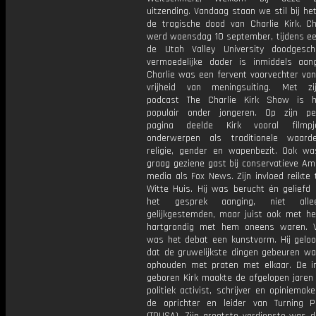
uitzending. Vandaag staan we stil bij he
de tragische dood van Charlie Kirk. Cha
werd woensdag 10 september, tijdens een
de Utah Valley University doodgesc
vermoedelijke dader is inmiddels aan
Charlie was een fervent voorvechter van
vrijheid van meningsuiting. Met zi
podcast The Charlie Kirk Show is h
populair onder jongeren. Op zijn per
pagina deelde Kirk vooral filmp
onderwerpen als traditionele waard
religie, gender en wapenbezit. Ook wa
graag geziene gast bij conservatieve Am
media als Fox News. Zijn invloed reikte 
Witte Huis. Hij was berucht én geliefd 
het gesprek aanging, niet all
gelijkgestemden, maar juist ook met he
hartgrondig met hem oneens waren. 
was het debat een kunstvorm. Hij geloof
dat de gruwelijkste dingen gebeuren w
ophouden met praten met elkaar. De i
geboren Kirk maakte de afgelopen jaren
politiek activist, schrijver en opiniema
de oprichter en leider van Turning 