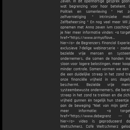
Zeven. In dit openhartige gesprek gaan 
wat begrenzing voor haar betekent.
Politiek en samenleving * Het 
zelfvernietiging * Intrinsieke mot
Zelfbeheersing * En nog veel meer Wil j
opnemen met Anna zeven ivm coaching
je hier meer informatie vinden: <a targe
href="https://www.armyoflove... M
hier</a> de Begrenzers Financial Experi
exclusieve 7-delige webinarserie – zoek
bezielde vrije mensen en systee
ondernemers, die samen de handen ine
slaan voor lagere belastingen, meer koo
minder controle. Samen vormen we een
die een duidelijke streep in het zand tr
onze financiële vrijheid in ons dageli
beschermt. Bezielde vrije me
systeembewuste ondernemers, die bereid
streep in het zand te trekken en die zic
vrijheid gunnen én tegelijk hun steentje
aan de beweging “Niet van mijn geld”. 
meer informatie: <a target="
href="https://www.debegrenz --- De
hier</a> video is geproduceerd d
Weltschmerz. Café Weltschmerz gelo