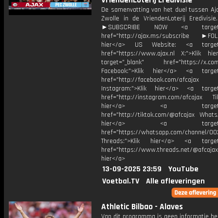
VriendenLoterij Eredivisie
De samenvatting van het duel tussen Aj
Zwolle in de VriendenLoterij Eredivisie
►SUBSCRIBE NOW <a target="
href="http://ajax.ms/subscribe ►FOL
hier</a> US Website: <a target=
href="https://www.ajax.nl X:">Klik hi
target="_blank" href="https://x.co
Facebook:">Klik hier</a> <a target
href="http://facebook.com/afcajax
Instagram:">Klik hier</a> <a target
href="http://instagram.com/afcajax TikT
hier</a> <a target="_
href="http://tiktok.com/@afcajax WhatsA
hier</a> <a target="_
href="https://whatsapp.com/channel/
Threads:">Klik hier</a> <a target=
href="https://www.threads.net/@afcajax
hier</a>
13-09-2025 23:59
YouTube
Voetbal.TV
Alle afleveringen
Athletic Bilbao - Alaves
Van dit programma is geen informatie be