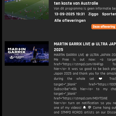
ten koste van Australie
Van dit programma is geen informatie be
13-09-2025 19:31
Ziggo
Sporte
Alle afleveringen
MARTIN GARRIX LIVE @ ULTRA JA
2025
MARTIN GARRIX LIVE @ ULTRA JAPAN 2
Me Free is out now: <a target=
href="https://stmpd.com/W4Fqp Toky
hier</a> it was so good to be back play
Japan 2025 and thank you for the amazi
during the whole set ❤️ Trackl
target="_blank" href="https://1001.
Subscribe">Klik hier</a> to my cha
target="_blank"
href="https://stmpd.com/MGYTSWE a
hier</a> turn on notification so you n
one of my videos! 🔔 💬 Come hang ou
and STMPD RCRDS artists on our Discor