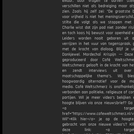
elkaar, door vragen te durven stel
verschillen niet als bedreiging maar al
zien. Zoals hij zelf zei: “De grootste 
voor vrijheid is niet het meningsverschi
stilte die volgt als we stoppen met 
Charlie wist dat zijn pad niet zonder ris
en toch koos hij bewust voor openheid e
Leiders worden nooit geboren uit a
verrijzen in het vuur van tegenspraak,
met de kracht van dialoog. Blijf je ui
Dankjewel. Mordechaï Krispijn --- Deze
geproduceerd door Café Weltschme
Weltschmerz gelooft in de kracht van he
en zendt interviews uit over 
maatschappelijke thema's. Wij bi
hoogwaardig alternatief voor de ma
media. Café Weltschmerz is onafhankelij
verbonden aan politieke, religieuze of c
partijen. Wil je meer video's bekijken
hoogte blijven via onze nieuwsbrief? Ga
<a target="_bl
href="https://www.cafeweltschmerz.nl/v
Wil">Klik hier</a> je op de hoogt
gebracht van onze nieuwe video's? Kl
deze link: <a target="_