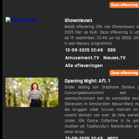
Shownieuws
Bekijk aflevering 256 van Shownieuws ui
2025 hier op KIJK. Deze aflevering is u
op 13 september, 22:48 uur bij SBS6. S
is een Nieuws programma
13-09-2025 22:48
SBS
Amusement.TV
Nieuws.TV
Alle afleveringen
Opening Night: Afl. 1
Onder leiding van Stéphane Denève 
Concertgebouworkest een kl
openluchtconcert aan de westelijke oev
Sloterplas in Amsterdam Nieuw-West m
die bruggen slaat tussen mensen en 
waarin dansen van over de hele wereld
staan. ISH Dance Collective is te gas
stukken uit Tsjaikovsky's Notenkraker en 
amor brujo.
13-09-2025 22:45
NPO2