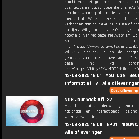
kracht van het gesprek en zendt inter
over actuele maatschappelijke thema's. 
een hoogwaardig alternatief voor de m
media. Café Weltschmerz is onafhankelij
verbonden aan politieke, religieuze of c
partijen. Wil je meer video's bekijken
hoogte blijven via onze nieuwsbrief? Ga
<a target="_bl
href="https://www.cafeweltschmerz.nl/v
Wil">Klik hier</a> je op de hoogt
gebracht van onze nieuwe video's? Kl
deze link: <a target="_
href="https://bit.ly/3XweTO0">Klik hier</
13-09-2025 18:01
YouTube
Beur
Informatief.TV
Alle afleveringe
NOS Journaal: Afl. 37
Met het laatste nieuws, gebeurteni
nationaal en internationaal bela
weersverwachting.
13-09-2025 18:00
NPO1
Nieuws.
Alle afleveringen