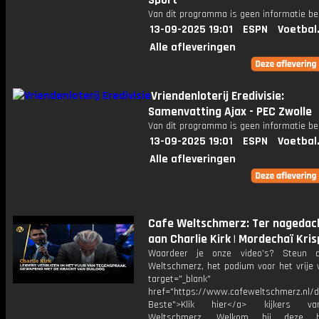
Sport
Van dit programma is geen informatie be
13-09-2025 19:01
ESPN
Voetbal
Alle afleveringen
Vriendenloterij Eredivisie:
Samenvatting Ajax - PEC Zwolle
Van dit programma is geen informatie be
13-09-2025 19:01
ESPN
Voetbal
Alle afleveringen
Cafe Weltschmerz: Ter nagedac
aan Charlie Kirk | Mordechaï Kris
Waardeer je onze video's? Steun 
Weltschmerz, het podium voor het vrije 
target="_blank"
href="https://www.cafeweltschmerz.nl/
Beste">Klik hier</a> kijkers v
Weltschmerz, Welkom bij deze bi