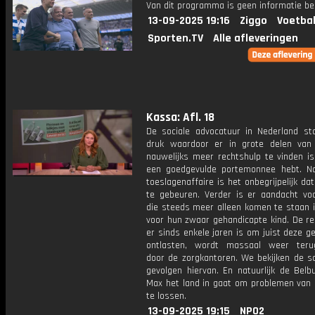
Van dit programma is geen informatie be
13-09-2025 19:16
Ziggo
Voetbal
Sporten.TV
Alle afleveringen
Kassa: Afl. 18
De sociale advocatuur in Nederland st
druk waardoor er in grote delen van
nauwelijks meer rechtshulp te vinden is,
een goedgevulde portemonnee hebt. N
toeslagenaffaire is het onbegrijpelijk dat
te gebeuren. Verder is er aandacht vo
die steeds meer alleen komen te staan i
voor hun zwaar gehandicapte kind. De re
er sinds enkele jaren is om juist deze g
ontlasten, wordt massaal weer teru
door de zorgkantoren. We bekijken de sc
gevolgen hiervan. En natuurlijk de Belb
Max het land in gaat om problemen van k
te lossen.
13-09-2025 19:15
NPO2