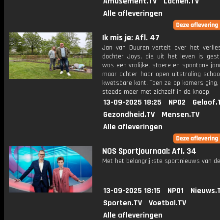
Amusement.TV
Lachen.TV
Alle afleveringen
Ik mis je: Afl. 47
Jan van Duuren vertelt over het verlies
dochter Joys, die uit het leven is gest
was een vrolijke, stoere en spontane jo
maar achter haar open uitstraling schoo
kwetsbare kant. Toen ze op kamers ging,
steeds meer met zichzelf in de knoop.
13-09-2025 18:25
NPO2
Geloof.
Gezondheid.TV
Mensen.TV
Alle afleveringen
NOS Sportjournaal: Afl. 34
Met het belangrijkste sportnieuws van de
13-09-2025 18:15
NPO1
Nieuws.
Sporten.TV
Voetbal.TV
Alle afleveringen