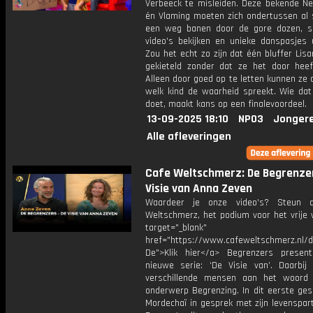
Verbeeck te misleiden. Deze bekende Ne
én Vlaming moeten zich ondertussen al 
een weg banen door de gore dozen, 
video's bekijken en unieke danspasjes u
Zou het echt zo zijn dat één bluffer Lis
gekieteld zonder dat ze het door hee
Alleen door goed op te letten kunnen ze
welk kind de waarheid spreekt. Wie dat
doet, maakt kans op een finalevoordeel.
13-09-2025 18:10
NPO3
Jonger
Alle afleveringen
Cafe Weltschmerz: De Begrenzer
Visie van Anna Zeven
Waardeer je onze video's? Steun 
Weltschmerz, het podium voor het vrije 
target="_blank"
href="https://www.cafeweltschmerz.nl/
De">Klik hier</a> Begrenzers presen
nieuwe serie: ‘De Visie van’. Daarbij 
verschillende mensen aan het woord
onderwerp Begrenzing. In dit eerste ges
Mordechaï in gesprek met zijn levenspar