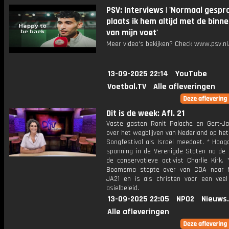
PSV: Interviews | 'Normaal gespr
plaats ik hem altijd met de binn
van mijn voet'
Meer video's bekijken? Check www.psv.nl/
13-09-2025 22:14
YouTube
Voetbal.TV
Alle afleveringen
Dit is de week: Afl. 21
Vaste gasten Ronit Palache en Gert-J
over het wegblijven van Nederland op het
Songfestival als Israël meedoet. * Hoog
spanning in de Verenigde Staten na de
de conservatieve activist Charlie Kirk. 
Boomsma stapte over van CDA naar 
JA21 en is als christen voor een veel
asielbeleid.
13-09-2025 22:05
NPO2
Nieuws
Alle afleveringen