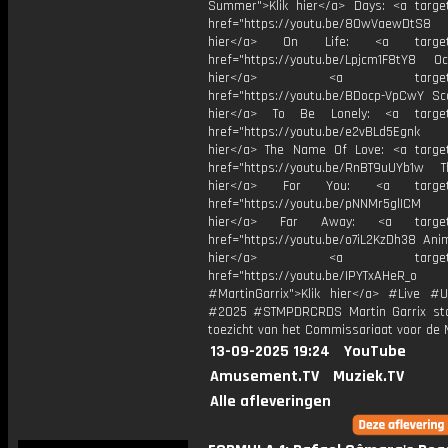
Summer">Klik hier</a> Days: <a target
href="https://youtu.be/8OwVaewDtS8 H
hier</a> On Life: <a target="
href="https://youtu.be/Lpjcm1F8tY8 Oce
hier</a> <a target="_
href="https://youtu.be/BDocp-VpCwY Sca
hier</a> To Be Lonely: <a target=
href="https://youtu.be/e2vBLd5Egnk
hier</a> The Name Of Love: <a target
href="https://youtu.be/RnBT9uUYb1w Th
hier</a> For You: <a target="
href="https://youtu.be/pNNMr5glICM
hier</a> Far Away: <a target="
href="https://youtu.be/o7iL2KzDh38 Anim
hier</a> <a target="_
href="https://youtu.be/IPYTxAHeR_o
#MartinGarrix">Klik hier</a> #Live #U
#2025 #STMPDRCRDS Martin Garrix st
toezicht van het Commissariaat voor de 
13-09-2025 19:24
YouTube
Amusement.TV
Muziek.TV
Alle afleveringen