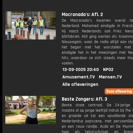
Mocronado's: Afl. 2
De Mocronado's kwamen overal te
Nederland. Mohamed eindigde in Friesl
hij naast Nederlands ook Fries lee
blikfabriek. Akil ging werken als kraanma
Nieuwegein, waar de radio altijd aan st
het begon met het worstelen met
eindigde het in het meezingen met Ne
hits, waardoor ze zich steeds meer thu
voelen.
13-09-2025 20:40
NPO2
Amusement.TV
Mensen.TV
Alle afleveringen
Beste Zangers: Afl. 3
Bente staat centraal. De 24-jarige
maakte al op jonge leeftijd indruk bij The 
en groeide uit tot een opvallende s
Nederlandse popscene, met persoonlijk
en een rauw randje. Acda en De Munn
haar als tekstschrijver en bre