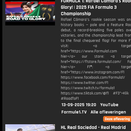
FORMULA 1: Rafael Câmara's Roa
Glory! | 2025 FIA Formula 3
Championship
Rafael Câmara’s rookie season was on
history books — pole and a Feature Ra
debut, a record-breaking five poles ove
victories, and the championship lead fr
to the final chequered flag! For more F
visit: <a target="_b
href="https://www.Formula1.com Vis
hier</a> our store: <a target=
href="https://f1store.formula1.com/ Fol
hier</a> F1®: <a target="_
href="https://www.instagram.com/F1
https://www.facebook.com/Formula1/
https://www.twitter.com/F1
https://www.twitch.tv/formula1
https://www.tiktok.com/@f1 #F3">Klik
#RoadToF1
13-09-2025 19:20
YouTube
Formule1.TV
Alle afleveringen
HL Real Sociedad - Real Madrid