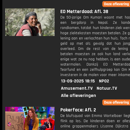
EO Metterdaad: Afl. 38
De 50-jarige Om Kumari woont met ha
een bergdorp in Nepal. Ze kond
rondkomen, totdat hun kinderen ziek wer
hoge ziektekosten moesten betalen. Ze g
lening aan en verkochten hun huis. Toch 
geld op met als gevolg dat hun jon
overleed. Om de rest van de lening
betalen moesten ze ook hun land verk
enige wat ze nu nog hebben, is een oude
watermolen. Dankzij EO Metterdaad
Tearfund en een zelfhulpgroep kan Om 
investeren in de molen voor meer inkome
13-09-2025 18:15
NPO2
Amusement.TV
Natuur.TV
Alle afleveringen
Pokerface: Afl. 2
De blufsquad van Emma Wortelboer lieg
flink op los. De kinderen doen er all
online grappenmakers Lisanne Dijkstra