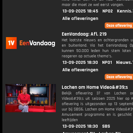
maar die moet ze wel eerst vangen.
13-09-2025 18:45
NPO2
Kennis.
Alle afleveringen
EenVandaag: Afl. 219
Het laatste nieuws en achtergronden ui
en buitenland. Via het EenVandaag Op
kunnen 50.000 leden hun stem laten
reageren op actuele thema's.
13-09-2025 18:30
NPO1
Nieuws.
Alle afleveringen
Lachen om Home Video&#39;s
Bekijk aflevering 37 van Lachen
Video&#39;s uit seizoen 2025 hier op K
aflevering is uitgezonden op 13 septemb
uur bij SBS6. Lachen om Home Video&#39
Amusement programma en is geschikt 
leeftijden
13-09-2025 18:30
SBS