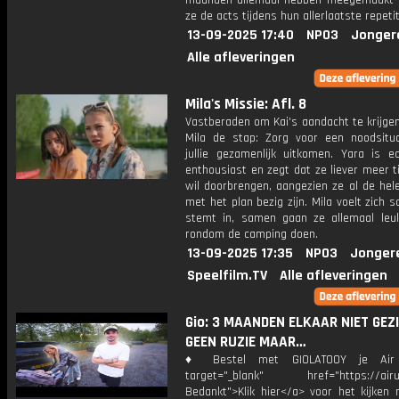
maanden allemaal hebben meegemaakt 
ze de acts tijdens hun allerlaatste repetit
13-09-2025 17:40
NPO3
Jonger
Alle afleveringen
Mila's Missie: Afl. 8
Vastberaden om Kai's aandacht te krijge
Mila de stap: Zorg voor een noodsitu
jullie gezamenlijk uitkomen. Yara is ec
enthousiast en zegt dat ze liever meer 
wil doorbrengen, aangezien ze al de hel
met het plan bezig zijn. Mila voelt zich s
stemt in, samen gaan ze allemaal leu
rondom de camping doen.
13-09-2025 17:35
NPO3
Jonger
Speelfilm.TV
Alle afleveringen
Gio: 3 MAANDEN ELKAAR NIET GEZI
GEEN RUZIE MAAR…
♦ Bestel met GIOLATOOY je Air
target="_blank" href="https://airup
Bedankt">Klik hier</a> voor het kijken 