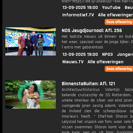
href="https://bit.ly/3XweTO0">Klik hier</
13-09-2025 19:00
YouTube
Beu
Informatief.TV
Alle afleveringe
NOS Jeugdjournaal: Afl. 256
Het laatste nieuws uit binnen- en buit
het weer, speciaal voor de jonge kijker.
1 extra met gebarentaal.
13-09-2025 19:00
NPO3
Jonger
Nieuws.TV
Alle afleveringen
BinnensteBuiten: Afl. 121
Architectuurhistoricus Valentijn be
bekende cruiseschip de SS Rotterdam,
unieke interieur de sfeer van eind jaren 
swingende jaren zestig ademt. Valentijn
de invloed zien die scheepsbouw op
interieurs heeft. * Chef-kok Sharon b
Lelystad het vispark van Tom, waar vele 
vissen zwemmen. Sharon komt voor de 
kwie kwie, een vis uit haar Surinaam