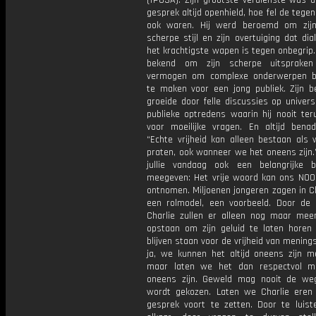
(TPUSA). Zijn grootste verdienste was d
gesprek altijd openhield, hoe fel de tegen
ook waren. Hij werd beroemd om zijn
scherpe stijl en zijn overtuiging dat dial
het krachtigste wapen is tegen onbegrip.
bekend om zijn scherpe uitspraken
vermogen om complexe onderwerpen beg
te maken voor een jong publiek. Zijn b
groeide door felle discussies op univers
publieke optredens waarin hij nooit ter
voor moeilijke vragen. En altijd benadr
“Echte vrijheid kan alleen bestaan als 
praten, ook wanneer we het oneens zijn
jullie vandaag ook een belangrijke 
meegeven: Het vrije woord kan ons NOO
ontnomen. Miljoenen jongeren zagen in Ch
een rolmodel, een voorbeeld. Door de
Charlie zullen er alleen nog maar me
opstaan om zijn geluid te laten horen
blijven staan voor de vrijheid van menings
ja, we kunnen het altijd oneens zijn me
maar laten we het dan respectvol m
oneens zijn. Geweld mag nooit de weg
wordt gekozen. Laten we Charlie eren
gesprek voort te zetten. Door te luist