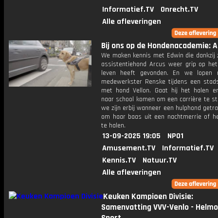
Informatief.TV
Onrecht.TV
Alle afleveringen
Bij ons op de Hondenacademie: Af
We maken kennis met Edwin die dankzij z
assistentiehond Arcus weer grip op het 
leven heeft gevonden. En we lopen
medewerkster Renske tijdens een stads
met hond Vellon. Gaat hij het halen e
naar school komen om een carrière te st
we zijn erbij wanneer een hulphond getr
om haar baas uit een nachtmerrie of he
te halen.
13-09-2025 19:05
NPO1
Amusement.TV
Informatief.TV
Kennis.TV
Natuur.TV
Alle afleveringen
Keuken Kampioen Divisie:
Samenvatting VVV-Venlo - Helm