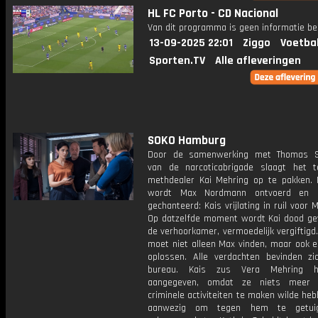
HL FC Porto - CD Nacional
Van dit programma is geen informatie be
13-09-2025 22:01
Ziggo
Voetba
Sporten.TV
Alle afleveringen
SOKO Hamburg
Door de samenwerking met Thomas 
van de narcoticabrigade slaagt het 
methdealer Kai Mehring op te pakken.
wordt Max Nordmann ontvoerd en
gechanteerd: Kais vrijlating in ruil voor M
Op datzelfde moment wordt Kai dood ge
de verhoorkamer, vermoedelijk vergiftig
moet niet alleen Max vinden, maar ook 
oplossen. Alle verdachten bevinden zi
bureau. Kais zus Vera Mehring 
aangegeven, omdat ze niets meer 
criminele activiteiten te maken wilde heb
aanwezig om tegen hem te getui