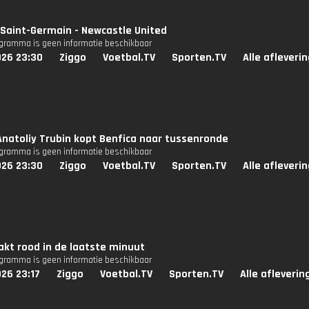
 Saint-Germain - Newcastle United
ogramma is geen informatie beschikbaar
026 23:30
Ziggo
Voetbal.TV
Sporten.TV
Alle afleveri
natoliy Trubin kopt Benfica naar tussenronde
ogramma is geen informatie beschikbaar
026 23:30
Ziggo
Voetbal.TV
Sporten.TV
Alle afleveri
kt rood in de laatste minuut
ogramma is geen informatie beschikbaar
26 23:17
Ziggo
Voetbal.TV
Sporten.TV
Alle afleverin