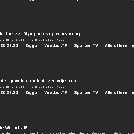
Martins zet Olympiakos op voorsprong
ogramma is geen informatie beschikbaar
026 22:30
Ziggo
Voetbal.TV
Sporten.TV
Alle afleveri
hiet geweldig raak uit een vrije trap
ogramma is geen informatie beschikbaar
026 22:30
Ziggo
Voetbal.TV
Sporten.TV
Alle afleveri
e Wit: Afl. 16
ver de actualiteit. Aan tafel voeren afwisselend Jeroen Pauw en Tim de Wit het g