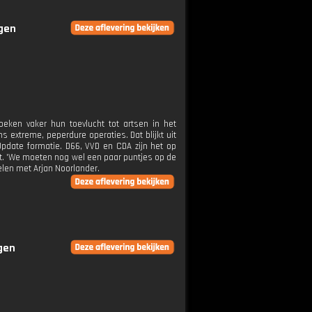
ngen
oeken vaker hun toevlucht tot artsen in het
 extreme, peperdure operaties. Dat blijkt uit
Update formatie. D66, VVD en CDA zijn het op
t. 'We moeten nog wel een paar puntjes op de
kelen met Arjan Noorlander.
ngen