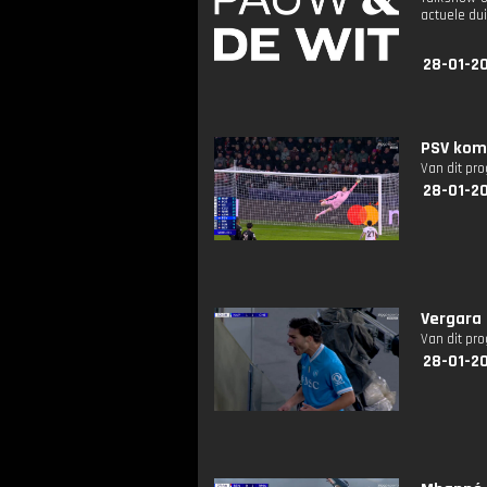
actuele dui
28-01-2
PSV komt
Van dit pr
28-01-20
Vergara 
Van dit pr
28-01-2