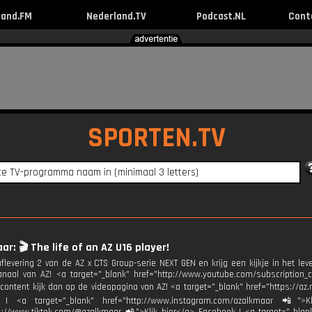
land.FM
Nederland.TV
Podcast.NL
Cont
SPORTEN.TV
ar: 🎬 The life of an AZ U16 player!
aflevering 2 van de AZ x CTS Group-serie NEXT GEN en krijg een kijkje in het le
naal van AZ! <a target="_blank" href="http://www.youtube.com/subscription_
 content kijk dan op de videopagina van AZ! <a target="_blank" href="https://az.
 | <a target="_blank" href="http://www.instagram.com/azalkmaar 📲">Kl