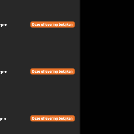
ngen
ngen
gen