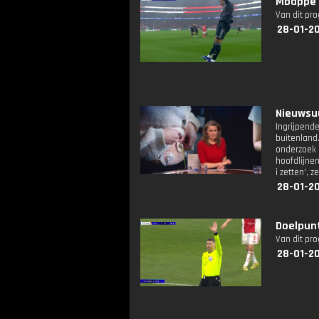
Mbappé 
Van dit pr
28-01-2
Nieuwsuu
Ingrijpend
buitenland
onderzoek 
hoofdlijne
i zetten', 
28-01-2
Doelpun
Van dit pr
28-01-20