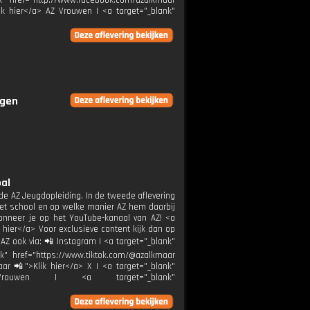
nk" href="http://www.facebook.com/azalkmaar
ik hier</a> AZ Vrouwen | <a target="_blank"
ngen
bal
n de AZ Jeugdopleiding. In de tweede aflevering
 met school en op welke manier AZ hem daarbij
onneer je op het YouTube-kanaal van AZ! <a
hier</a> Voor exclusieve content kijk dan op
AZ ook via: 📲 Instagram | <a target="_blank"
k" href="https://www.tiktok.com/@azalkmaar
ar 📲">Klik hier</a> X | <a target="_blank"
Z Vrouwen | <a target="_blank"