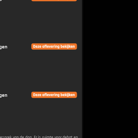
ngen
ngen
esprek van de dag. Er is ruimte voor debat en