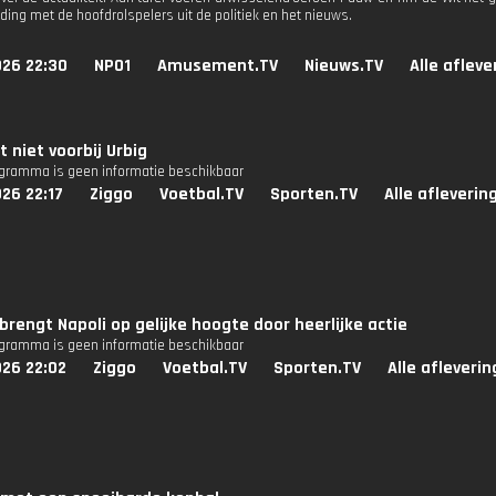
ding met de hoofdrolspelers uit de politiek en het nieuws.
026 22:30
NPO1
Amusement.TV
Nieuws.TV
Alle aflev
 niet voorbij Urbig
ogramma is geen informatie beschikbaar
26 22:17
Ziggo
Voetbal.TV
Sporten.TV
Alle afleverin
brengt Napoli op gelijke hoogte door heerlijke actie
ogramma is geen informatie beschikbaar
026 22:02
Ziggo
Voetbal.TV
Sporten.TV
Alle afleveri