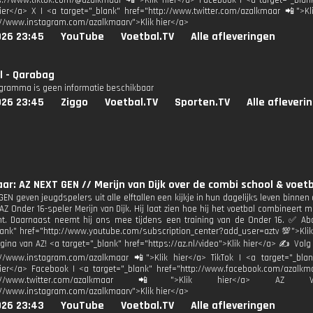
s://www.tiktok.com/@azalkmaar 📲">Klik hier</a> Facebook | <a target="_bla
ier</a> X | <a target="_blank" href="http://www.twitter.com/azalkmaar 📲">Kl
://www.instagram.com/azalkmaarv">Klik hier</a>
026 23:45
YouTube
Voetbal.TV
Alle afleveringen
l - Qarabag
ogramma is geen informatie beschikbaar
026 23:45
Ziggo
Voetbal.TV
Sporten.TV
Alle afleveri
ar: AZ NEXT GEN // Merijn van Dijk over de combi school & voet
GEN geven jeugdspelers uit alle elftallen een kijkje in hun dagelijks leven binne
AZ Onder 16-speler Merijn van Dijk. Hij laat zien hoe hij het voetbal combineert
t. Daarnaast neemt hij ons mee tijdens een training van de Onder 16. ✅ Ab
lank" href="http://www.youtube.com/subscription_center?add_user=aztv 💯">Klik 
gina van AZ! <a target="_blank" href="https://az.nl/video">Klik hier</a> ✍ Volg 
://www.instagram.com/azalkmaar 📲">Klik hier</a> TikTok | <a target="_blan
ier</a> Facebook | <a target="_blank" href="http://www.facebook.com/azalkma
ttp://www.twitter.com/azalkmaar 📲">Klik hier</a> A
://www.instagram.com/azalkmaarv">Klik hier</a>
026 23:43
YouTube
Voetbal.TV
Alle afleveringen