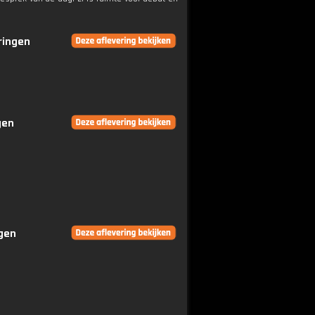
eringen
gen
ngen