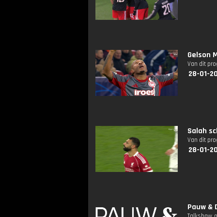
Gelson 
Van dit pr
28-01-2
Salah sc
Van dit pr
28-01-2
Pauw & D
Talkshow o