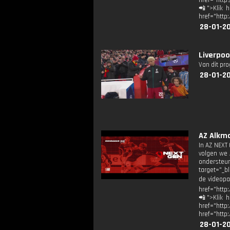
href="http
📲">Klik h
href="http
28-01-2
Liverpoo
Van dit pr
28-01-2
AZ Alkma
In AZ NEXT 
volgen we 
ondersteun
target="_b
de videopa
href="http
📲">Klik h
href="h
href="http
28-01-2