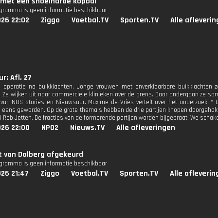
met een snoeiharde kopbal
ogramma is geen informatie beschikbaar
026 22:02
Ziggo
Voetbal.TV
Sporten.TV
Alle afleveri
r: Afl. 27
e operatie na buikklachten. Jonge vrouwen met onverklaarbare buikklachten z
. Ze wijken uit naar commerciële klinieken over de grens. Daar ondergaan ze soms
van NOS Stories en Nieuwsuur. Maxime de Vries vertelt over het onderzoek. * 
n eens geworden. Op de grote thema's hebben de drie partijen knopen doorgehak
zei Rob Jetten. De fracties van de formerende partijen worden bijgepraat. We scha
026 22:00
NPO2
Nieuws.TV
Alle afleveringen
t van Dolberg afgekeurd
ogramma is geen informatie beschikbaar
26 21:47
Ziggo
Voetbal.TV
Sporten.TV
Alle afleveri