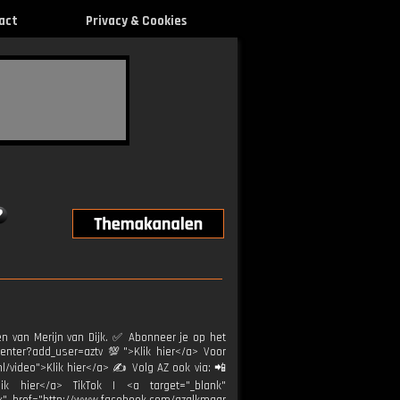
act
Privacy & Cookies
ven van Merijn van Dijk. ✅ Abonneer je op het
center?add_user=aztv 💯">Klik hier</a> Voor
nl/video">Klik hier</a> ✍ Volg AZ ook via: 📲
ik hier</a> TikTok | <a target="_blank"